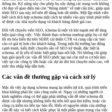
thông tin. Kỹ năng này cho phép họ xây dựng các trang web không
chỉ đẹp về giao diện mà còn “thông minh” về mặt cấu trúc, giúp quá
trình SEO sau này trở nên dễ dàng hơn rất nhiều. Một lập trình viên
biết cách tích hợp schema một cách tự nhiên vào quy trình phát triển
sẽ được các nhà tuyển dụng và khách hàng đánh giá cao.
Đối với chuyên viên SEO, schema là một vũ khí mạnh mẽ để tăng
hiệu quả công việc. Việc thành thạo schema markup giúp họ có thể
tối ưu hóa hiển thị trên SERP, cải thiện CTR và cung cấp các báo
cáo có giá trị hơn cho khách hàng. Trong một thị trường lao động
cạnh tranh, kiến thức chuyên sâu về SEO kỹ thuật, đặc biệt là
schema, sẽ là yếu tố khác biệt giúp bạn nổi bật. Nó không chỉ giúp
bạn giải quyết các vấn đề SEO phức tạp mà còn mở ra cơ hội làm
việc tại các công ty lớn hoặc các dự án đòi hỏi chuyên môn cao, với
mức thu nhập hấp dẫn hơn.
Các vấn đề thường gặp và cách xử lý
Mặc dù việc áp dụng schema mang lại nhiều lợi ích, quá trình triển
khai không phải lúc nào cũng suôn sẻ. Ngay cả những người có
kinh nghiệm cũng có thể gặp phải những vấn đề như schema đã
được cài đặt nhưng không hiển thị trên kết quả tìm kiếm, hoặc các
công cụ kiểm tra liên tục báo lỗi. Hiểu rõ nguyên nhân của những
vấn đề này và biết cách khắc phục là một phần quan trọng của việc