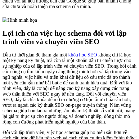
chiếu với tài liệu hướng dẫn của Google sẽ giúp bạn nhanh chóng
sửa chữa và hoàn thiện mã schema của mình.
Lợi ích của việc học schema đối với lập
trình viên và chuyên viên SEO
Đầu tư thời gian để tham gia một
khóa học SEO
không chỉ là học
một kỹ năng kỹ thuật, mà còn là một khoản đầu tư chiến lược cho
sự nghiệp của cả lập trình viên và chuyên viên SEO. Trong bối cảnh
các công cụ tìm kiếm ngày càng thông minh hơn và tập trung vào
ngữ nghĩa, việc hiểu và triển khai dữ liệu có cấu trúc đã trở thành
một yêu cầu gần như bắt buộc để cạnh tranh hiệu quả. Đối với lập
trình viên, đây là cơ hội để nâng cao kỹ năng xây dựng các trang
web thân thiện với SEO ngay từ nền tảng. Đối với chuyên viên
SEO, đây là chìa khóa để mở ra những cơ hội tối ưu hóa sâu hơn,
vượt ra ngoài các kỹ thuật SEO on-page truyền thống. Nắm vững
schema giúp bạn tạo ra những sản phẩm kỹ thuật số vượt trội, mang
lại giá trị thực sự cho người dùng và doanh nghiệp, đồng thời mở
rộng con đường phát triển nghề nghiệp của bản thân.
Đối với lập trình viên, việc học schema giúp họ hiểu sâu hơn về
cách cấu trúc dữ liệu trên web và cách công cụ tìm kiếm “nhìn thấy”