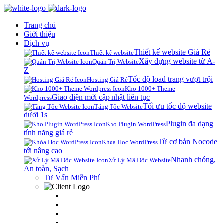
Trang chủ
Giới thiệu
Dịch vụ
Thiết kế website Giá Rẻ
Thiết kế website
Xây dựng website từ A-
Quản Trị Website
Z
Tốc độ load trang vượt trội
Hosting Giá Rẻ
Kho 1000+ Theme
Giao diện mới cập nhật liên tục
Wordpress
Tối ưu tốc độ website
Tăng Tốc Website
dưới 1s
Plugin đa dạng
Kho Plugin WordPress
tính năng giá rẻ
Từ cơ bản Nocode
Khóa Học WordPress
tới nâng cao
Nhanh chóng,
Xử Lý Mã Độc Website
An toàn, Sạch
Tư Vấn Miễn Phí