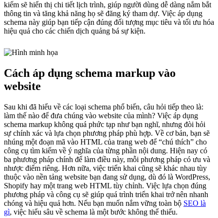
kiếm sẽ hiển thị chi tiết lịch trình, giúp người dùng dễ dàng nắm bắt
thông tin và tăng khả năng họ sẽ đăng ký tham dự. Việc áp dụng
schema này giúp bạn tiếp cận đúng đối tượng mục tiêu và tối ưu hóa
hiệu quả cho các chiến dịch quảng bá sự kiện.
Cách áp dụng schema markup vào
website
Sau khi đã hiểu về các loại schema phổ biến, câu hỏi tiếp theo là:
làm thế nào để đưa chúng vào website của mình? Việc áp dụng
schema markup không quá phức tạp như bạn nghĩ, nhưng đòi hỏi
sự chính xác và lựa chọn phương pháp phù hợp. Về cơ bản, bạn sẽ
nhúng một đoạn mã vào HTML của trang web để “chú thích” cho
công cụ tìm kiếm về ý nghĩa của từng phần nội dung. Hiện nay có
ba phương pháp chính để làm điều này, mỗi phương pháp có ưu và
nhược điểm riêng. Hơn nữa, việc triển khai cũng sẽ khác nhau tùy
thuộc vào nền tảng website bạn đang sử dụng, dù đó là WordPress,
Shopify hay một trang web HTML tùy chỉnh. Việc lựa chọn đúng
phương pháp và công cụ sẽ giúp quá trình triển khai trở nên nhanh
chóng và hiệu quả hơn. Nếu bạn muốn nắm vững toàn bộ
SEO là
gì
, việc hiểu sâu về schema là một bước không thể thiếu.