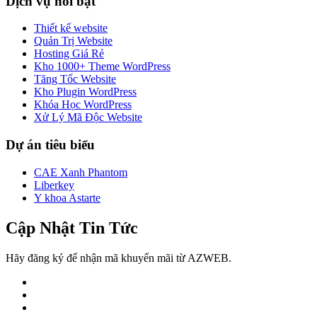
Dịch vụ nổi bật
Thiết kế website
Quản Trị Website
Hosting Giá Rẻ
Kho 1000+ Theme WordPress
Tăng Tốc Website
Kho Plugin WordPress
Khóa Học WordPress
Xử Lý Mã Độc Website
Dự án tiêu biểu
CAE Xanh Phantom
Liberkey
Y khoa Astarte
Cập Nhật Tin Tức
Hãy đăng ký để nhận mã khuyến mãi từ AZWEB.