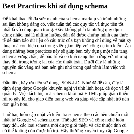
Best Practices khi sử dụng schema
Để khai thác tối đa sức mạnh của schema markup và tránh những
sai lầm không đáng có, việc tuân thủ các quy tắc và thực tiễn tốt
nhất là vô cùng quan trọng. Đây không phải là những quy định
cứng nhắc, mà là những hướng dẫn đã được chứng minh qua thực
tế để đảm bảo dữ liệu có cấu trúc của bạn không chỉ đúng về mặt kỹ
thuật mà còn hiệu quả trong việc giao tiếp với công cụ tìm kiếm. Áp
dụng những best practices này sẽ giúp bạn xây dựng một nền tảng
schema vững chắc, dễ bảo trì và có khả năng thích ứng với những
thay đổi trong tương lai của các thuật toán. Dưới đây là những
nguyên tắc vàng mà bạn nên ghi nhớ trong quá trình làm việc với
schema.
Đầu tiên, hãy ưu tiên sử dụng JSON-LD. Như đã đề cập, đây là
định dạng được Google khuyến nghị vì tính linh hoạt, dễ đọc và dễ
quản lý. Việc tách biệt mã schema khỏi mã HTML giúp giảm thiểu
rủi ro gây lỗi cho giao diện trang web và giúp việc cập nhật trở nên
đơn giản hơn.
Thứ hai, luôn cập nhật và kiểm tra schema theo các tiêu chuẩn mới
nhất từ Google và schema.org. Thế giới SEO và công nghệ luôn
thay đổi, các loại schema mới được giới thiệu và các thuộc tính cũ
có thể không còn được hỗ trợ. Hãy thường xuyên truy cập Google