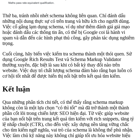
Thứ ba, tránh nhồi nhét schema không liên quan. Chỉ đánh dấu
những nội dung thực sự có trên trang và hữu ích cho người dùng.
Việc cố gắng lạm dụng schema, ví dụ như thêm đánh giá giả mạo
hoặc đánh dấu các thông tin ẩn, có thể bị Google coi là hành vi
spam và dẫn đến các hình phạt thủ công, gây phản tác dụng nghiêm
trọng.
Cuối cùng, hãy biến việc kiểm tra schema thành một thói quen. Sử
dụng Google Rich Results Test và Schema Markup Validator
thường xuyên, đặc biệt là sau khi có bất kỳ thay đổi nào trên
website. Việc duy trì chất lượng schema đảm bảo rằng bạn luôn có
cơ hội tốt nhất để được hiển thị nổi bật trên kết quả tìm kiếm.
Kết luận
Qua những phân tích chi tiết, có thể thấy rằng schema markup
không còn là một lựa chọn “có thì tốt” mà đã trở thành một thành
phần cốt lõi trong chiến lược SEO hiện đại. Từ việc giúp website
của bạn nổi bật trên trang kết quả tìm kiếm với rich snippets, tăng tỷ
lệ nhấp chuột (CTR), cho đến việc xây dựng nền tảng vững chắc
cho tìm kiếm ngữ nghĩa, vai trò của schema là không thể phủ nhận.
Việc làm chủ kỹ năng này không chỉ giúp tối ưu hóa website hiệu