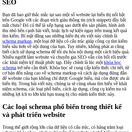
SEO
Bạn đã bao giờ thắc mắc tại sao một số website lại hiển thị nổi bật
trên Google với các đoạn trích giàu thông tin (rich snippet) đầy bắt
mắt chưa? Đó có thể là xếp hạng sao dưới tên sản phẩm, hình ảnh
thu nhỏ bên cạnh bài viết, hoặc lịch sự kiện ngay trên trang kết quả
tìm kiếm. Bí mật đằng sau những hiển thị ưu việt này chính là
schema markup
, một loại dữ liệu có cấu trúc giúp công cụ tìm kiếm
hiểu sâu hơn về nội dung của bạn. Tuy nhiên, không phải ai cũng
biết cách sử dụng schema để tối ưu hóa nội dung một cách hiệu quả.
Nhiều người làm website và chuyên gia SEO vẫn còn bối rối trước
các khái niệm kỹ thuật phức tạp. Đây chính là lúc một
khóa học
schema
trở nên cần thiết. Khóa học sẽ cung cấp kiến thức chi tiết, từ
cơ bản đến nâng cao về schema markup và cách áp dụng đúng đắn
để website của bạn không chỉ được Google hiểu, mà còn được ưu ái
hiển thị. Trong bài viết này, chúng ta sẽ cùng nhau tìm hiểu về khái
niệm schema, các loại phổ biến, cách áp dụng, công cụ kiểm tra và
những lợi ích to lớn khi bạn trang bị cho mình kiến thức này.
Các loại schema phổ biến trong thiết kế
và phát triển website
Trong thế giới rộng lớn của dữ liệu có cấu trúc, có hàng trăm loại