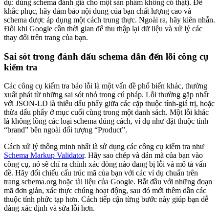
dụ: dùng schema đánh giá cho một sản phẩm không có thật). Để
khắc phục, hãy đảm bảo nội dung của bạn chất lượng cao và
schema được áp dụng một cách trung thực. Ngoài ra, hãy kiên nhẫn.
Đôi khi Google cần thời gian để thu thập lại dữ liệu và xử lý các
thay đổi trên trang của bạn.
Sai sót trong đánh dấu schema dẫn đến lỗi công cụ
kiểm tra
Các công cụ kiểm tra báo lỗi là một vấn đề phổ biến khác, thường
xuất phát từ những sai sót nhỏ trong cú pháp. Lỗi thường gặp nhất
với JSON-LD là thiếu dấu phẩy giữa các cặp thuộc tính-giá trị, hoặc
thừa dấu phẩy ở mục cuối cùng trong một danh sách. Một lỗi khác
là không lồng các loại schema đúng cách, ví dụ như đặt thuộc tính
“brand” bên ngoài đối tượng “Product”.
Cách xử lý thông minh nhất là sử dụng các công cụ kiểm tra như
Schema Markup Validator
. Hãy sao chép và dán mã của bạn vào
công cụ, nó sẽ chỉ ra chính xác dòng nào đang bị lỗi và mô tả vấn
đề. Hãy đối chiếu cấu trúc mã của bạn với các ví dụ chuẩn trên
trang schema.org hoặc tài liệu của Google. Bắt đầu với những đoạn
mã đơn giản, xác thực chúng hoạt động, sau đó mới thêm dần các
thuộc tính phức tạp hơn. Cách tiếp cận từng bước này giúp bạn dễ
dàng xác định và sửa lỗi hơn.