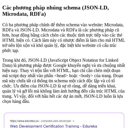
Các phương pháp nhúng schema (JSON-LD,
Microdata, RDFa)
Có ba phương pháp chính để thêm schema vào website: Microdata,
RDFa và JSON-LD. Microdata và RDFa là các phương pháp cũ
hơn, hoạt động bằng cách chèn các thuộc tính trực tiếp vào các thẻ
HTML hiện có. Cách làm này có nhược điểm là làm cho mã HTML
trở nên lộn xộn và khó quản lý, đặc biệt khi website có cấu trúc
phức tạp.
Trong khi đó, JSON-LD (JavaScript Object Notation for Linked
Data) là phương pháp được Google khuyến nghị và ưa chuộng nhất
hiện nay. Thay vì trộn lẫn với HTML, bạn chỉ cần chèn một đoạn
mã script duy nhất vào phần <head> hoặc <body> của trang. Đoạn
mã này chứa tất cả thông tin schema một cách độc lập và có tổ
chức. Ưu điểm của JSON-LD là sự rõ ràng, dễ dàng triển khai,
quản lý và gỡ lỗi mà không làm ảnh hưởng đến cấu trúc HTML của
trang. Vì vậy, đối với hầu hết các dự án mới, JSON-LD luôn là lựa
chọn hàng đầu.