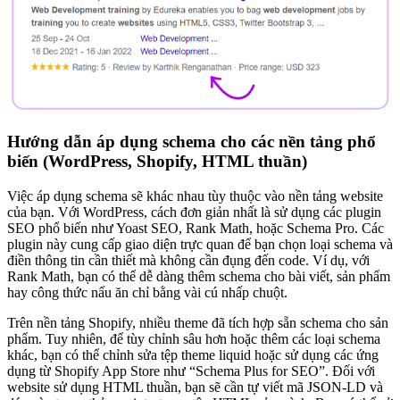
Hướng dẫn áp dụng schema cho các nền tảng phổ
biến (WordPress, Shopify, HTML thuần)
Việc áp dụng schema sẽ khác nhau tùy thuộc vào nền tảng website
của bạn. Với WordPress, cách đơn giản nhất là sử dụng các plugin
SEO phổ biến như Yoast SEO, Rank Math, hoặc Schema Pro. Các
plugin này cung cấp giao diện trực quan để bạn chọn loại schema và
điền thông tin cần thiết mà không cần đụng đến code. Ví dụ, với
Rank Math, bạn có thể dễ dàng thêm schema cho bài viết, sản phẩm
hay công thức nấu ăn chỉ bằng vài cú nhấp chuột.
Trên nền tảng Shopify, nhiều theme đã tích hợp sẵn schema cho sản
phẩm. Tuy nhiên, để tùy chỉnh sâu hơn hoặc thêm các loại schema
khác, bạn có thể chỉnh sửa tệp theme liquid hoặc sử dụng các ứng
dụng từ Shopify App Store như “Schema Plus for SEO”. Đối với
website sử dụng HTML thuần, bạn sẽ cần tự viết mã JSON-LD và