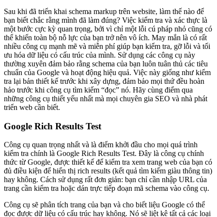
Sau khi đã triển khai schema markup trên website, làm thế nào để
bạn biết chắc rằng mình đã làm đúng? Việc kiểm tra và xác thực là
một bước cực kỳ quan trọng, bởi vì chỉ một lỗi cú pháp nhỏ cũng có
thể khiến toàn bộ nỗ lực của bạn trở nên vô ích. May mắn là có rất
nhiều công cụ mạnh mẽ và miễn phí giúp bạn kiểm tra, gỡ lỗi và tối
ưu hóa dữ liệu có cấu trúc của mình. Sử dụng các công cụ này
thường xuyên đảm bảo rằng schema của bạn luôn tuân thủ các tiêu
chuẩn của Google và hoạt động hiệu quả. Việc này giống như kiểm
tra lại bản thiết kế trước khi xây dựng, đảm bảo mọi thứ đều hoàn
hảo trước khi công cụ tìm kiếm “đọc” nó. Hãy cùng điểm qua
những công cụ thiết yếu nhất mà mọi chuyên gia SEO và nhà phát
triển web cần biết.
Google Rich Results Test
Công cụ quan trọng nhất và là điểm khởi đầu cho mọi quá trình
kiểm tra chính là Google Rich Results Test. Đây là công cụ chính
thức từ Google, được thiết kế để kiểm tra xem trang web của bạn có
đủ điều kiện để hiển thị rich results (kết quả tìm kiếm giàu thông tin)
hay không. Cách sử dụng rất đơn giản: bạn chỉ cần nhập URL của
trang cần kiểm tra hoặc dán trực tiếp đoạn mã schema vào công cụ.
Công cụ sẽ phân tích trang của bạn và cho biết liệu Google có thể
đọc được dữ liệu có cấu trúc hay không. Nó sẽ liệt kê tất cả các loại