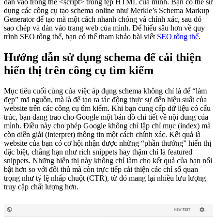
dán vào trong thẻ <script> trong tệp HTML của mình. Bạn có thể sử
dụng các công cụ tạo schema online như Merkle’s Schema Markup
Generator để tạo mã một cách nhanh chóng và chính xác, sau đó
sao chép và dán vào trang web của mình. Để hiểu sâu hơn về quy
trình SEO tổng thể, bạn có thể tham khảo bài viết
SEO tổng thể
.
Hướng dẫn sử dụng schema để cải thiện
hiển thị trên công cụ tìm kiếm
Mục tiêu cuối cùng của việc áp dụng schema không chỉ là để “làm
đẹp” mã nguồn, mà là để tạo ra tác động thực sự đến hiệu suất của
website trên các công cụ tìm kiếm. Khi bạn cung cấp dữ liệu có cấu
trúc, bạn đang trao cho Google một bản đồ chi tiết về nội dung của
mình. Điều này cho phép Google không chỉ lập chỉ mục (index) mà
còn diễn giải (interpret) thông tin một cách chính xác. Kết quả là
website của bạn có cơ hội nhận được những “phần thưởng” hiển thị
đặc biệt, chẳng hạn như rich snippets hay thậm chí là featured
snippets. Những hiển thị này không chỉ làm cho kết quả của bạn nổi
bật hơn so với đối thủ mà còn trực tiếp cải thiện các chỉ số quan
trọng như tỷ lệ nhấp chuột (CTR), từ đó mang lại nhiều lưu lượng
truy cập chất lượng hơn.