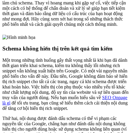
làm chủ schema. Thay vì hoang mang khi gặp sự cố, việc tiếp cận
một cách có hệ thống để chẩn đoán và xử lý sẽ giúp bạn tiết kiệm
thời gian và đảm bảo rằng dữ liệu có cấu trúc của bạn hoạt động
như mong đợi. Hãy cùng xem xét hai trong số những thách thức
phổ biến nhất và cách giải quyết chúng một cách thông minh.
Schema không hiển thị trên kết quả tìm kiếm
Một trong những tình huống gây thất vọng nhất là khi bạn đã dành
thời gian triển khai schema, kiểm tra không thấy lỗi nhưng rich
snippet vẫn không xuất hiện trên Google. Có một vài nguyên nhân
phổ biến cho vấn đề này. Đầu tiên, Google không đảm bảo sẽ hiển
thị rich snippet cho tất cả các trang, ngay cả khi schema được triển
khai hoàn hảo. Việc hiển thị còn phụ thuộc vào nhiều yếu tố khác
như chất lượng nội dung, độ uy tín của website và sự liên quan đến
truy vấn của người dùng. Nếu bạn muốn hiểu sâu về
SEO Onpage
là gì
để tối ưu trang, bạn cũng sẽ hiểu thêm cách cải thiện nội dung
để tăng cơ hội hiển thị rich snippet.
Thứ hai, nội dung được đánh dấu schema có thể vi phạm các
nguyên tắc của Google, chẳng hạn như đánh dấu nội dung không
hiển thị cho người dùng hoặc sử dụng schema không liên quan (ví