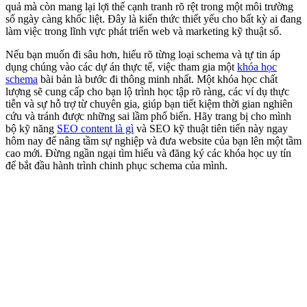
quả mà còn mang lại lợi thế cạnh tranh rõ rệt trong một môi trường
số ngày càng khốc liệt. Đây là kiến thức thiết yếu cho bất kỳ ai đang
làm việc trong lĩnh vực phát triển web và marketing kỹ thuật số.
Nếu bạn muốn đi sâu hơn, hiểu rõ từng loại schema và tự tin áp
dụng chúng vào các dự án thực tế, việc tham gia một
khóa học
schema
bài bản là bước đi thông minh nhất. Một khóa học chất
lượng sẽ cung cấp cho bạn lộ trình học tập rõ ràng, các ví dụ thực
tiễn và sự hỗ trợ từ chuyên gia, giúp bạn tiết kiệm thời gian nghiên
cứu và tránh được những sai lầm phổ biến. Hãy trang bị cho mình
bộ kỹ năng
SEO content là gì
và SEO kỹ thuật tiên tiến này ngay
hôm nay để nâng tầm sự nghiệp và đưa website của bạn lên một tầm
cao mới. Đừng ngần ngại tìm hiểu và đăng ký các khóa học uy tín
để bắt đầu hành trình chinh phục schema của mình.