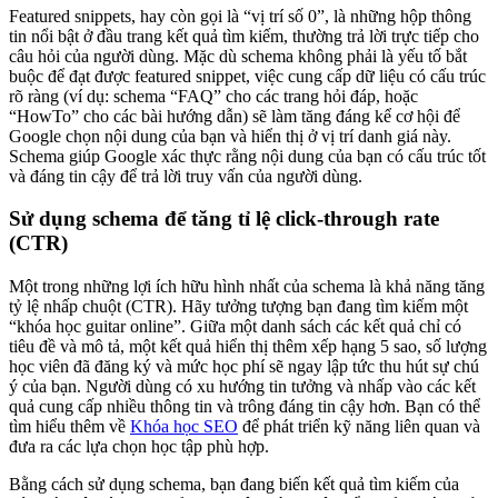
Featured snippets, hay còn gọi là “vị trí số 0”, là những hộp thông
tin nổi bật ở đầu trang kết quả tìm kiếm, thường trả lời trực tiếp cho
câu hỏi của người dùng. Mặc dù schema không phải là yếu tố bắt
buộc để đạt được featured snippet, việc cung cấp dữ liệu có cấu trúc
rõ ràng (ví dụ: schema “FAQ” cho các trang hỏi đáp, hoặc
“HowTo” cho các bài hướng dẫn) sẽ làm tăng đáng kể cơ hội để
Google chọn nội dung của bạn và hiển thị ở vị trí danh giá này.
Schema giúp Google xác thực rằng nội dung của bạn có cấu trúc tốt
và đáng tin cậy để trả lời truy vấn của người dùng.
Sử dụng schema để tăng tỉ lệ click-through rate
(CTR)
Một trong những lợi ích hữu hình nhất của schema là khả năng tăng
tỷ lệ nhấp chuột (CTR). Hãy tưởng tượng bạn đang tìm kiếm một
“khóa học guitar online”. Giữa một danh sách các kết quả chỉ có
tiêu đề và mô tả, một kết quả hiển thị thêm xếp hạng 5 sao, số lượng
học viên đã đăng ký và mức học phí sẽ ngay lập tức thu hút sự chú
ý của bạn. Người dùng có xu hướng tin tưởng và nhấp vào các kết
quả cung cấp nhiều thông tin và trông đáng tin cậy hơn. Bạn có thể
tìm hiểu thêm về
Khóa học SEO
để phát triển kỹ năng liên quan và
đưa ra các lựa chọn học tập phù hợp.
Bằng cách sử dụng schema, bạn đang biến kết quả tìm kiếm của