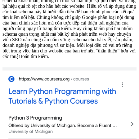
schema khác nhau, nhưng chỉ một số loại thực sự phổ biến và mang
lại hiệu quả rõ rệt cho hầu hết các website. Hiểu rõ và áp dụng đúng
các loại schema này là bước đầu tiên để bạn chinh phục các kết quả
tìm kiếm nổi bật. Chúng không chỉ giúp Google phân loại nội dung
của bạn chính xác hơn mà còn trực tiếp cải thiện trải nghiệm của
người dùng ngay từ trang tìm kiếm. Hãy cùng khám phá hai nhóm
schema quan trọng nhất mà bất kỳ nhà phát triển web hay chuyên
viên SEO nào cũng cần nắm vững: schema cho bài viết, sản phẩm,
doanh nghiệp địa phương và sự kiện. Mỗi loại đều có vai trò riêng
biệt trong việc làm cho website của bạn trở nên “thân thiện” hơn với
các thuật toán tìm kiếm.