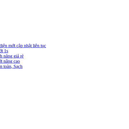
diện mới cập nhật liên tục
ới 1s
h năng giá rẻ
ới nâng cao
n toàn, Sạch