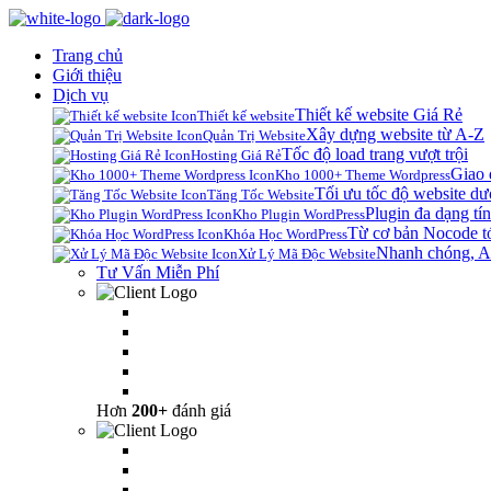
Trang chủ
Giới thiệu
Dịch vụ
Thiết kế website Giá Rẻ
Thiết kế website
Xây dựng website từ A-Z
Quản Trị Website
Tốc độ load trang vượt trội
Hosting Giá Rẻ
Giao 
Kho 1000+ Theme Wordpress
Tối ưu tốc độ website dư
Tăng Tốc Website
Plugin đa dạng tín
Kho Plugin WordPress
Từ cơ bản Nocode t
Khóa Học WordPress
Nhanh chóng, A
Xử Lý Mã Độc Website
Tư Vấn Miễn Phí
Hơn
200+
đánh giá