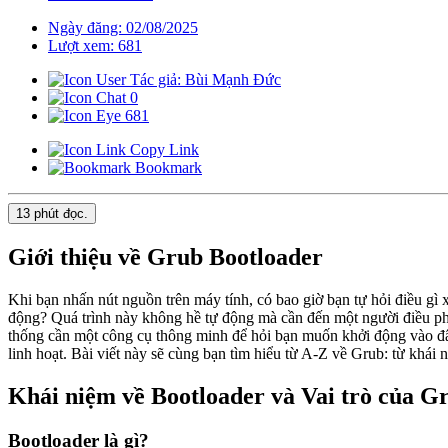
Ngày đăng: 02/08/2025
Lượt xem: 681
Tác giả: Bùi Mạnh Đức
0
681
Copy Link
Bookmark
13 phút
đọc.
Giới thiệu về Grub Bootloader
Khi bạn nhấn nút nguồn trên máy tính, có bao giờ bạn tự hỏi điều g
động? Quá trình này không hề tự động mà cần đến một người điều phối
thống cần một công cụ thông minh để hỏi bạn muốn khởi động vào đâu
linh hoạt. Bài viết này sẽ cùng bạn tìm hiểu từ A-Z về Grub: từ khái n
Khái niệm về Bootloader và Vai trò của G
Bootloader là gì?