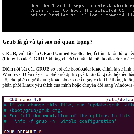
Grub là gì và tại sao nó quan trọng?
GRUB, viết tắt của GRand Unified Bootloader, là trình khởi động ti
(Linux Loader). GRUB không chỉ đơn thuần là một bootloader, mà còn
Điểm nổi bật của GRUB so với các bootloader khác chính là sự linh 
Windows. Điều này cho phép nó định vị và khởi động các hệ điều h
hộ, cho phép người dùng khắc phục sự cố ngay cả khi hệ thống không
phân phối Linux yêu thích của mình hoặc chuyển đổi sang Windows ch