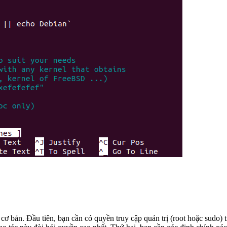
cơ bản. Đầu tiên, bạn cần có quyền truy cập quản trị (root hoặc sudo