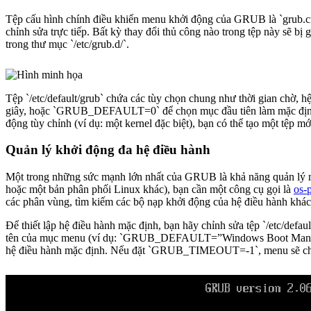
Tệp cấu hình chính điều khiển menu khởi động của GRUB là `grub.cf
chỉnh sửa trực tiếp. Bất kỳ thay đổi thủ công nào trong tệp này sẽ bị
trong thư mục `/etc/grub.d/`.
Tệp `/etc/default/grub` chứa các tùy chọn chung như thời gian chờ,
giây, hoặc `GRUB_DEFAULT=0` để chọn mục đầu tiên làm mặc định. S
động tùy chỉnh (ví dụ: một kernel đặc biệt), bạn có thể tạo một tệp m
Quản lý khởi động đa hệ điều hành
Một trong những sức mạnh lớn nhất của GRUB là khả năng quản lý m
hoặc một bản phân phối Linux khác), bạn cần một công cụ gọi là
os-
các phân vùng, tìm kiếm các bộ nạp khởi động của hệ điều hành k
Để thiết lập hệ điều hành mặc định, bạn hãy chỉnh sửa tệp `/etc/def
tên của mục menu (ví dụ: `GRUB_DEFAULT=”Windows Boot Manager”
hệ điều hành mặc định. Nếu đặt `GRUB_TIMEOUT=-1`, menu sẽ chờ vô