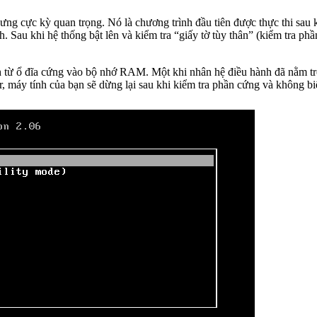
hưng cực kỳ quan trọng. Nó là chương trình đầu tiên được thực thi sau
 Sau khi hệ thống bật lên và kiểm tra “giấy tờ tùy thân” (kiểm tra ph
hành từ ổ đĩa cứng vào bộ nhớ RAM. Một khi nhân hệ điều hành đã nằm 
 máy tính của bạn sẽ dừng lại sau khi kiểm tra phần cứng và không biết