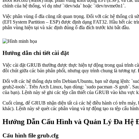
Boot Record (MBR) hoặc phân vùng khởi động EFI (ESP), và các thao
chính của hệ thống, ví dụ như `/dev/sda` hoặc `/dev/nvme0n1`.
Việc phân vùng ổ đĩa cũng rất quan trọng. Đối với các hệ thống c
(EFI System Partition – ESP) được định dạng FAT32. Hầu hết các trì
phân vùng hiện tại và xác định đúng ổ đĩa đích trước khi bắt đầu.
Hướng dẫn chi tiết cài đặt
Việc cài đặt GRUB thường được thực hiện tự động trong quá trình cài 
đôi chút giữa các bản phân phối, nhưng quy trình chung là tương tự. 
Đối với các hệ thống dựa trên Debian/Ubuntu, bạn sử dụng lệnh: `sud
grub2-tools`. Trên Arch Linux, bạn dùng: `sudo pacman -S grub`. Sau 
của bạn). Lệnh này sẽ ghi các tệp cần thiết của GRUB vào khu vực k
Cuối cùng, để GRUB nhận diện tất cả các hệ điều hành có trên máy, b
khác). Lệnh này sẽ quét các phân vùng và tự động tạo ra tệp cấu hì
Hướng Dẫn Cấu Hình và Quản Lý Đa Hệ 
Cấu hình file grub.cfg