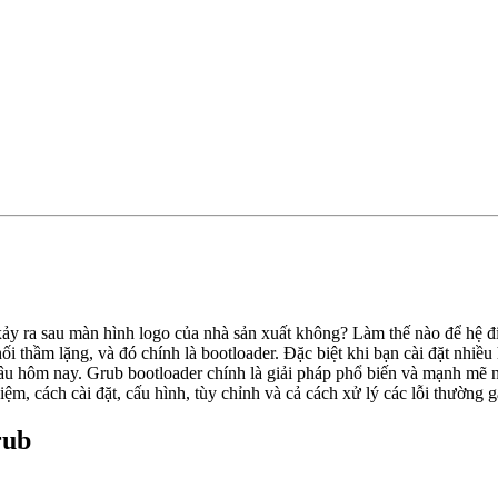
ì xảy ra sau màn hình logo của nhà sản xuất không? Làm thế nào để hệ
 thầm lặng, và đó chính là bootloader. Đặc biệt khi bạn cài đặt nhiều
 hôm nay. Grub bootloader chính là giải pháp phổ biến và mạnh mẽ nhấ
iệm, cách cài đặt, cấu hình, tùy chỉnh và cả cách xử lý các lỗi thường g
rub