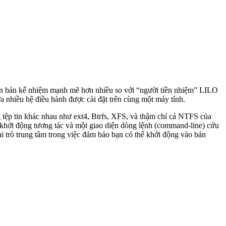
ên bản kế nhiệm mạnh mẽ hơn nhiều so với “người tiền nhiệm” LILO
 nhiều hệ điều hành được cài đặt trên cùng một máy tính.
 tệp tin khác nhau như ext4, Btrfs, XFS, và thậm chí cả NTFS của
hởi động tương tác và một giao diện dòng lệnh (command-line) cứu
 trò trung tâm trong việc đảm bảo bạn có thể khởi động vào bản