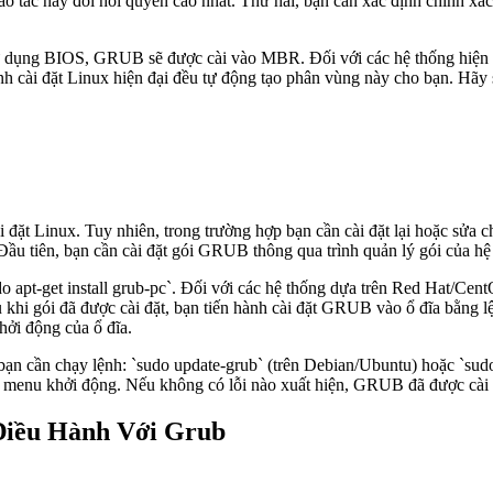
 tác này đòi hỏi quyền cao nhất. Thứ hai, bạn cần xác định chính xá
ũ sử dụng BIOS, GRUB sẽ được cài vào MBR. Đối với các hệ thống hiệ
nh cài đặt Linux hiện đại đều tự động tạo phân vùng này cho bạn. Hã
đặt Linux. Tuy nhiên, trong trường hợp bạn cần cài đặt lại hoặc sửa c
Đầu tiên, bạn cần cài đặt gói GRUB thông qua trình quản lý gói của hệ
o apt-get install grub-pc`. Đối với các hệ thống dựa trên Red Hat/Cen
khi gói đã được cài đặt, bạn tiến hành cài đặt GRUB vào ổ đĩa bằng lện
hởi động của ổ đĩa.
ạn cần chạy lệnh: `sudo update-grub` (trên Debian/Ubuntu) hoặc `sudo
nh menu khởi động. Nếu không có lỗi nào xuất hiện, GRUB đã được cài 
Điều Hành Với Grub