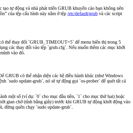
ược tạo tự động và nhà phát triển GRUB khuyến cáo bạn không nên
guồn” của tệp cấu hình này nằm ở tệp
/etc/default/grub
và các script
 bạn có thể thay đổi `GRUB_TIMEOUT=5` để menu hiển thị trong 5
ụng các thay đổi vào tệp `grub.cfg`. Nếu muốn thêm các mục khởi
a mình vào đó.
. Để GRUB có thể nhận diện các hệ điều hành khác (như Windows
ệnh `sudo update-grub`, nó sẽ tự động gọi `os-prober` để quét tất cả
nh một số (ví dụ: `0` cho mục đầu tiên, `1` cho mục thứ hai) hoặc
gian chờ (tính bằng giây) trước khi GRUB tự động khởi động vào
i, đừng quên chạy `sudo update-grub`.