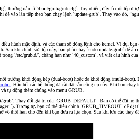
g`, thường nằm ở `/boot/grub/grub.cfg`. Tuy nhiên, đây là một tệp đ
 ghi đè vào lần tiếp theo bạn chạy lệnh `update-grub`. Thay vào đó, “n
 hệ điều hành mặc định, và các tham số dòng lệnh cho kernel. Ví dụ,
au khi chỉnh sửa tệp này, bạn phải chạy `sudo update-grub` để áp d
ới trong `/etc/grub.d/`, chẳng hạn như `40_custom`, và viết cấu hình củ
ôi trường khởi động kép (dual-boot) hoặc đa khởi động (multi-boot)
prober
. Hầu hết các hệ thống đã cài đặt sẵn công cụ này. Khi bạn chạy l
hác và tự động thêm chúng vào menu GRUB.
ault/grub`. Thay đổi giá trị của `GRUB_DEFAULT`. Bạn có thể đặt nó thà
`). Tương tự, bạn có thể điều chỉnh `GRUB_TIMEOUT` để đặt thời 
 thời hạn cho đến khi bạn đưa ra lựa chọn. Sau khi lưu các thay đổ