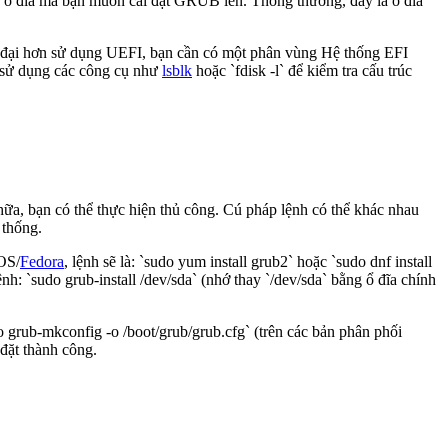
c ổ đĩa mà bạn muốn cài đặt GRUB lên. Thông thường, đây là ổ đĩa
n đại hơn sử dụng UEFI, bạn cần có một phân vùng Hệ thống EFI
y sử dụng các công cụ như
lsblk
hoặc `fdisk -l` để kiểm tra cấu trúc
hữa, bạn có thể thực hiện thủ công. Cú pháp lệnh có thể khác nhau
 thống.
tOS/
Fedora
, lệnh sẽ là: `sudo yum install grub2` hoặc `sudo dnf install
h: `sudo grub-install /dev/sda` (nhớ thay `/dev/sda` bằng ổ đĩa chính
 grub-mkconfig -o /boot/grub/grub.cfg` (trên các bản phân phối
đặt thành công.