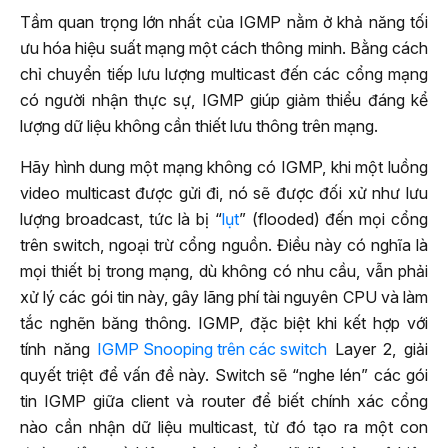
Tầm quan trọng lớn nhất của IGMP nằm ở khả năng tối
ưu hóa hiệu suất mạng một cách thông minh. Bằng cách
chỉ chuyển tiếp lưu lượng multicast đến các cổng mạng
có người nhận thực sự, IGMP giúp giảm thiểu đáng kể
lượng dữ liệu không cần thiết lưu thông trên mạng.
Hãy hình dung một mạng không có IGMP, khi một luồng
video multicast được gửi đi, nó sẽ được đối xử như lưu
lượng broadcast, tức là bị “
lụt
” (flooded) đến mọi cổng
trên switch, ngoại trừ cổng nguồn. Điều này có nghĩa là
mọi thiết bị trong mạng, dù không có nhu cầu, vẫn phải
xử lý các gói tin này, gây lãng phí tài nguyên CPU và làm
tắc nghẽn băng thông. IGMP, đặc biệt khi kết hợp với
tính năng
IGMP Snooping trên các switch
Layer 2, giải
quyết triệt để vấn đề này. Switch sẽ “nghe lén” các gói
tin IGMP giữa client và router để biết chính xác cổng
nào cần nhận dữ liệu multicast, từ đó tạo ra một con