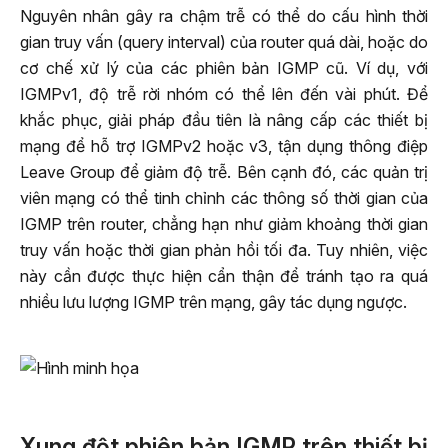
Nguyên nhân gây ra chậm trễ có thể do cấu hình thời
gian truy vấn (query interval) của router quá dài, hoặc do
cơ chế xử lý của các phiên bản IGMP cũ. Ví dụ, với
IGMPv1, độ trễ rời nhóm có thể lên đến vài phút. Để
khắc phục, giải pháp đầu tiên là nâng cấp các thiết bị
mạng để hỗ trợ IGMPv2 hoặc v3, tận dụng thông điệp
Leave Group để giảm độ trễ. Bên cạnh đó, các quản trị
viên mạng có thể tinh chỉnh các thông số thời gian của
IGMP trên router, chẳng hạn như giảm khoảng thời gian
truy vấn hoặc thời gian phản hồi tối đa. Tuy nhiên, việc
này cần được thực hiện cẩn thận để tránh tạo ra quá
nhiều lưu lượng IGMP trên mạng, gây tác dụng ngược.
Xung đột phiên bản IGMP trên thiết bị