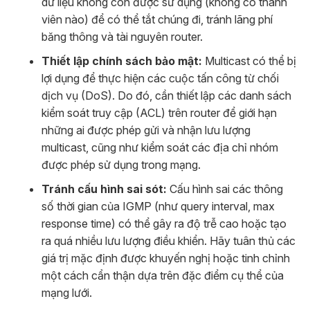
dữ liệu không còn được sử dụng (không có thành
viên nào) để có thể tắt chúng đi, tránh lãng phí
băng thông và tài nguyên router.
Thiết lập chính sách bảo mật:
Multicast có thể bị
lợi dụng để thực hiện các cuộc tấn công từ chối
dịch vụ (DoS). Do đó, cần thiết lập các danh sách
kiểm soát truy cập (ACL) trên router để giới hạn
những ai được phép gửi và nhận lưu lượng
multicast, cũng như kiểm soát các địa chỉ nhóm
được phép sử dụng trong mạng.
Tránh cấu hình sai sót:
Cấu hình sai các thông
số thời gian của IGMP (như query interval, max
response time) có thể gây ra độ trễ cao hoặc tạo
ra quá nhiều lưu lượng điều khiển. Hãy tuân thủ các
giá trị mặc định được khuyến nghị hoặc tinh chỉnh
một cách cẩn thận dựa trên đặc điểm cụ thể của
mạng lưới.