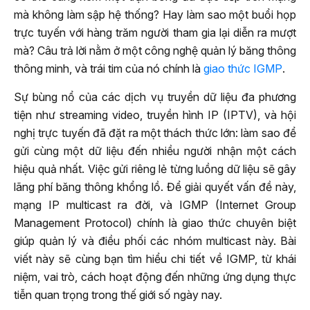
mà không làm sập hệ thống? Hay làm sao một buổi họp
trực tuyến với hàng trăm người tham gia lại diễn ra mượt
mà? Câu trả lời nằm ở một công nghệ quản lý băng thông
thông minh, và trái tim của nó chính là
giao thức IGMP
.
Sự bùng nổ của các dịch vụ truyền dữ liệu đa phương
tiện như streaming video, truyền hình IP (IPTV), và hội
nghị trực tuyến đã đặt ra một thách thức lớn: làm sao để
gửi cùng một dữ liệu đến nhiều người nhận một cách
hiệu quả nhất. Việc gửi riêng lẻ từng luồng dữ liệu sẽ gây
lãng phí băng thông khổng lồ. Để giải quyết vấn đề này,
mạng IP multicast ra đời, và IGMP (Internet Group
Management Protocol) chính là giao thức chuyên biệt
giúp quản lý và điều phối các nhóm multicast này. Bài
viết này sẽ cùng bạn tìm hiểu chi tiết về IGMP, từ khái
niệm, vai trò, cách hoạt động đến những ứng dụng thực
tiễn quan trọng trong thế giới số ngày nay.