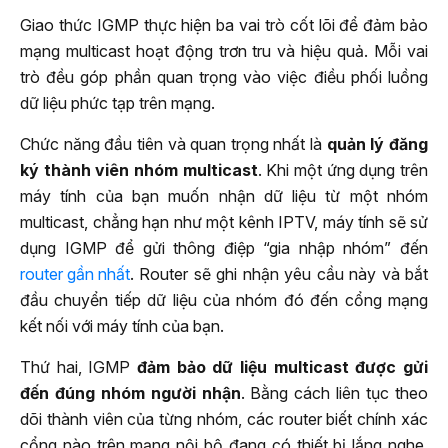
Giao thức IGMP thực hiện ba vai trò cốt lõi để đảm bảo
mạng multicast hoạt động trơn tru và hiệu quả. Mỗi vai
trò đều góp phần quan trọng vào việc điều phối luồng
dữ liệu phức tạp trên mạng.
Chức năng đầu tiên và quan trọng nhất là
quản lý đăng
ký thành viên nhóm multicast
. Khi một ứng dụng trên
máy tính của bạn muốn nhận dữ liệu từ một nhóm
multicast, chẳng hạn như một kênh IPTV, máy tính sẽ sử
dụng IGMP để gửi thông điệp “gia nhập nhóm” đến
router gần nhất
. Router sẽ ghi nhận yêu cầu này và bắt
đầu chuyển tiếp dữ liệu của nhóm đó đến cổng mạng
kết nối với máy tính của bạn.
Thứ hai, IGMP
đảm bảo dữ liệu multicast được gửi
đến đúng nhóm người nhận
. Bằng cách liên tục theo
dõi thành viên của từng nhóm, các router biết chính xác
cổng nào trên mạng nội bộ đang có thiết bị lắng nghe.