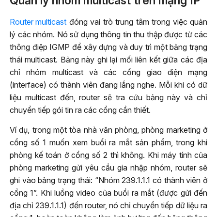
Quản lý nhóm multicast trên mạng IP
Router multicast
đóng vai trò trung tâm trong việc quản
lý các nhóm. Nó sử dụng thông tin thu thập được từ các
thông điệp IGMP để xây dựng và duy trì một bảng trạng
thái multicast. Bảng này ghi lại mối liên kết giữa các địa
chỉ nhóm multicast và các cổng giao diện mạng
(interface) có thành viên đang lắng nghe. Mỗi khi có dữ
liệu multicast đến, router sẽ tra cứu bảng này và chỉ
chuyển tiếp gói tin ra các cổng cần thiết.
Ví dụ, trong một tòa nhà văn phòng, phòng marketing ở
cổng số 1 muốn xem buổi ra mắt sản phẩm, trong khi
phòng kế toán ở cổng số 2 thì không. Khi máy tính của
phòng marketing gửi yêu cầu gia nhập nhóm, router sẽ
ghi vào bảng trạng thái: “Nhóm 239.1.1.1 có thành viên ở
cổng 1”. Khi luồng video của buổi ra mắt (được gửi đến
địa chỉ 239.1.1.1) đến router, nó chỉ chuyển tiếp dữ liệu ra