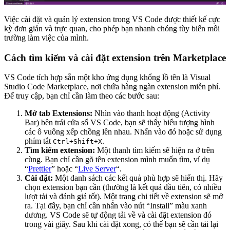
Việc cài đặt và quản lý extension trong VS Code được thiết kế cực
kỳ đơn giản và trực quan, cho phép bạn nhanh chóng tùy biến môi
trường làm việc của mình.
Cách tìm kiếm và cài đặt extension trên Marketplace
VS Code tích hợp sẵn một kho ứng dụng khổng lồ tên là Visual
Studio Code Marketplace, nơi chứa hàng ngàn extension miễn phí.
Để truy cập, bạn chỉ cần làm theo các bước sau:
Mở tab Extensions:
Nhìn vào thanh hoạt động (Activity
Bar) bên trái cửa sổ VS Code, bạn sẽ thấy biểu tượng hình
các ô vuông xếp chồng lên nhau. Nhấn vào đó hoặc sử dụng
phím tắt
.
Ctrl+Shift+X
Tìm kiếm extension:
Một thanh tìm kiếm sẽ hiện ra ở trên
cùng. Bạn chỉ cần gõ tên extension mình muốn tìm, ví dụ
“
Prettier
” hoặc “
Live Server
“.
Cài đặt:
Một danh sách các kết quả phù hợp sẽ hiển thị. Hãy
chọn extension bạn cần (thường là kết quả đầu tiên, có nhiều
lượt tải và đánh giá tốt). Một trang chi tiết về extension sẽ mở
ra. Tại đây, bạn chỉ cần nhấn vào nút “Install” màu xanh
dương. VS Code sẽ tự động tải về và cài đặt extension đó
trong vài giây. Sau khi cài đặt xong, có thể bạn sẽ cần tải lại