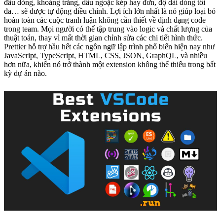
đầu dòng, khoảng trắng, dấu ngoặc kép hay đơn, độ dài dòng tối
đa… sẽ được tự động điều chỉnh. Lợi ích lớn nhất là nó giúp loại bỏ
hoàn toàn các cuộc tranh luận không cần thiết về định dạng code
trong team. Mọi người có thể tập trung vào logic và chất lượng của
thuật toán, thay vì mất thời gian chỉnh sửa các chi tiết hình thức.
Prettier hỗ trợ hầu hết các ngôn ngữ lập trình phổ biến hiện nay như
JavaScript, TypeScript, HTML, CSS, JSON, GraphQL, và nhiều
hơn nữa, khiến nó trở thành một extension không thể thiếu trong bất
kỳ dự án nào.