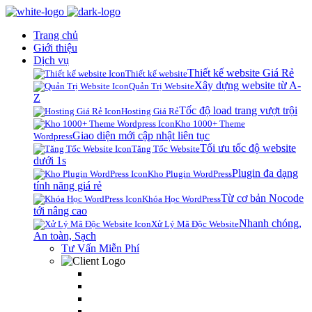
Trang chủ
Giới thiệu
Dịch vụ
Thiết kế website Giá Rẻ
Thiết kế website
Xây dựng website từ A-
Quản Trị Website
Z
Tốc độ load trang vượt trội
Hosting Giá Rẻ
Kho 1000+ Theme
Giao diện mới cập nhật liên tục
Wordpress
Tối ưu tốc độ website
Tăng Tốc Website
dưới 1s
Plugin đa dạng
Kho Plugin WordPress
tính năng giá rẻ
Từ cơ bản Nocode
Khóa Học WordPress
tới nâng cao
Nhanh chóng,
Xử Lý Mã Độc Website
An toàn, Sạch
Tư Vấn Miễn Phí