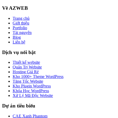
Về AZWEB
Trang chủ
Giới thiệu
Portfolio
Tài nguyên
Blog
Liên hệ
Dịch vụ nổi bật
Thiết kế website
Quản Trị Website
Hosting Giá Rẻ
Kho 1000+ Theme WordPress
Tăng Tốc Website
Kho Plugin WordPress
Khóa Học WordPress
Xử Lý Mã Độc Website
Dự án tiêu biểu
CAE Xanh Phantom