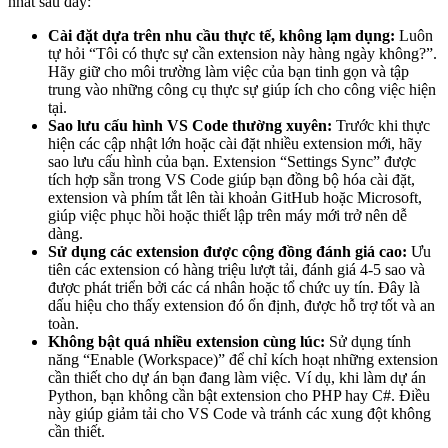
nhất sau đây:
Cài đặt dựa trên nhu cầu thực tế, không lạm dụng:
Luôn
tự hỏi “Tôi có thực sự cần extension này hàng ngày không?”.
Hãy giữ cho môi trường làm việc của bạn tinh gọn và tập
trung vào những công cụ thực sự giúp ích cho công việc hiện
tại.
Sao lưu cấu hình VS Code thường xuyên:
Trước khi thực
hiện các cập nhật lớn hoặc cài đặt nhiều extension mới, hãy
sao lưu cấu hình của bạn. Extension “Settings Sync” được
tích hợp sẵn trong VS Code giúp bạn đồng bộ hóa cài đặt,
extension và phím tắt lên tài khoản GitHub hoặc Microsoft,
giúp việc phục hồi hoặc thiết lập trên máy mới trở nên dễ
dàng.
Sử dụng các extension được cộng đồng đánh giá cao:
Ưu
tiên các extension có hàng triệu lượt tải, đánh giá 4-5 sao và
được phát triển bởi các cá nhân hoặc tổ chức uy tín. Đây là
dấu hiệu cho thấy extension đó ổn định, được hỗ trợ tốt và an
toàn.
Không bật quá nhiều extension cùng lúc:
Sử dụng tính
năng “Enable (Workspace)” để chỉ kích hoạt những extension
cần thiết cho dự án bạn đang làm việc. Ví dụ, khi làm dự án
Python, bạn không cần bật extension cho PHP hay C#. Điều
này giúp giảm tải cho VS Code và tránh các xung đột không
cần thiết.