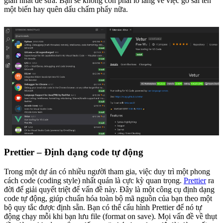
gian nhất để sửa. Bạn sẽ không còn phải lo lắng về việc gõ sai tên
một biến hay quên dấu chấm phẩy nữa.
Prettier – Định dạng code tự động
Trong một dự án có nhiều người tham gia, việc duy trì một phong
cách code (coding style) nhất quán là cực kỳ quan trọng.
Prettier
ra
đời để giải quyết triệt để vấn đề này. Đây là một công cụ định dạng
code tự động, giúp chuẩn hóa toàn bộ mã nguồn của bạn theo một
bộ quy tắc được định sẵn. Bạn có thể cấu hình Prettier để nó tự
động chạy mỗi khi bạn lưu file (format on save). Mọi vấn đề về thụt