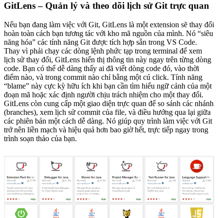
GitLens – Quản lý và theo dõi lịch sử Git trực quan
Nếu bạn đang làm việc với Git, GitLens là một extension sẽ thay đổi
hoàn toàn cách bạn tương tác với kho mã nguồn của mình. Nó “siêu
năng hóa” các tính năng Git được tích hợp sẵn trong VS Code.
Thay vì phải chạy các dòng lệnh phức tạp trong terminal để xem
lịch sử thay đổi, GitLens hiển thị thông tin này ngay trên từng dòng
code. Bạn có thể dễ dàng thấy ai đã viết dòng code đó, vào thời
điểm nào, và trong commit nào chỉ bằng một cú click. Tính năng
“blame” này cực kỳ hữu ích khi bạn cần tìm hiểu ngữ cảnh của một
đoạn mã hoặc xác định người chịu trách nhiệm cho một thay đổi.
GitLens còn cung cấp một giao diện trực quan để so sánh các nhánh
(branches), xem lịch sử commit của file, và điều hướng qua lại giữa
các phiên bản một cách dễ dàng. Nó giúp quy trình làm việc với Git
trở nên liền mạch và hiệu quả hơn bao giờ hết, trực tiếp ngay trong
trình soạn thảo của bạn.