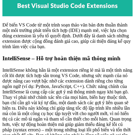
Để biến VS Code từ một trình soạn thảo văn bản đơn thuần thành
một môi trường phát triển tích hợp (IDE) mạnh mẽ, việc lựa chọn
đúng extension là yếu tố quyết định. Dưới đây là danh sách những
extension được cộng đồng đánh giá cao, giúp cải thiện đáng kể quy
trình làm việc của bạn.
IntelliSense – Hỗ trợ hoàn thiện mã thông minh
IntelliSense không hẳn là một extension riêng lẻ mà là một tính năng
cốt lõi được tích hợp sẵn trong VS Code, nhưng sức mạnh của nó
được nâng cao vượt bậc nhờ các extension dành riêng cho từng
ngôn ngữ (ví dụ: Python, JavaScript, C++). Chức năng chính của
IntelliSense là cung cấp các gợi ý mã thông minh ngay khi bạn gõ.
Thay vì phải nhớ chính xác tên của mọi hàm, biến hay thuộc tính,
bạn chỉ cần gõ vài ký tự đầu, một danh sách các gợi ý liên quan sẽ
hiện ra. Điều này không chỉ giúp tăng tốc độ lập trình lên nhiều lần
mà còn là một công cụ học tập tuyệt vời cho người mới, vì nó hiển
thị cả các mô tả ngắn và tham số cần thiết cho mỗi hàm. Quan trọng
hơn, việc tự động hoàn thiện mã giúp giảm thiểu đáng kể lỗi cú
pháp (syntax errors) – một trong những loại lỗi phổ biến và tốn thời