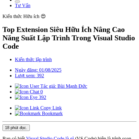
Tư Vấn
Kiến thức
Hữu ích 😍
Top Extension Siêu Hữu Ích Nâng Cao
Năng Suất Lập Trình Trong Visual Studio
Code
Kiến thức lập trình
Ngày đăng: 01/08/2025
Lượt xem: 392
Tác giả: Bùi Mạnh Đức
0
392
Copy Link
Bookmark
18 phút
đọc.
Bạn có biết
Visual Studio Code là gì
(VS Code) hiện là trình soạn