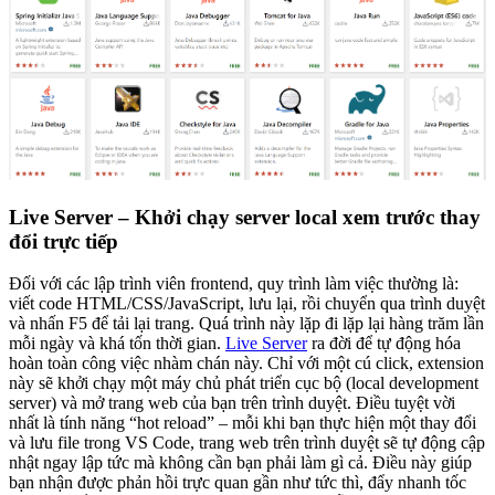
Live Server – Khởi chạy server local xem trước thay
đổi trực tiếp
Đối với các lập trình viên frontend, quy trình làm việc thường là:
viết code HTML/CSS/JavaScript, lưu lại, rồi chuyển qua trình duyệt
và nhấn F5 để tải lại trang. Quá trình này lặp đi lặp lại hàng trăm lần
mỗi ngày và khá tốn thời gian.
Live Server
ra đời để tự động hóa
hoàn toàn công việc nhàm chán này. Chỉ với một cú click, extension
này sẽ khởi chạy một máy chủ phát triển cục bộ (local development
server) và mở trang web của bạn trên trình duyệt. Điều tuyệt vời
nhất là tính năng “hot reload” – mỗi khi bạn thực hiện một thay đổi
và lưu file trong VS Code, trang web trên trình duyệt sẽ tự động cập
nhật ngay lập tức mà không cần bạn phải làm gì cả. Điều này giúp
bạn nhận được phản hồi trực quan gần như tức thì, đẩy nhanh tốc