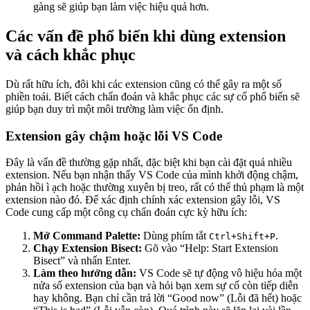
gàng sẽ giúp bạn làm việc hiệu quả hơn.
Các vấn đề phổ biến khi dùng extension
và cách khắc phục
Dù rất hữu ích, đôi khi các extension cũng có thể gây ra một số
phiền toái. Biết cách chẩn đoán và khắc phục các sự cố phổ biến sẽ
giúp bạn duy trì một môi trường làm việc ổn định.
Extension gây chậm hoặc lỗi VS Code
Đây là vấn đề thường gặp nhất, đặc biệt khi bạn cài đặt quá nhiều
extension. Nếu bạn nhận thấy VS Code của mình khởi động chậm,
phản hồi ì ạch hoặc thường xuyên bị treo, rất có thể thủ phạm là một
extension nào đó. Để xác định chính xác extension gây lỗi, VS
Code cung cấp một công cụ chẩn đoán cực kỳ hữu ích:
Mở Command Palette:
Dùng phím tắt
.
Ctrl+Shift+P
Chạy Extension Bisect:
Gõ vào “Help: Start Extension
Bisect” và nhấn Enter.
Làm theo hướng dẫn:
VS Code sẽ tự động vô hiệu hóa một
nửa số extension của bạn và hỏi bạn xem sự cố còn tiếp diễn
hay không. Bạn chỉ cần trả lời “Good now” (Lỗi đã hết) hoặc