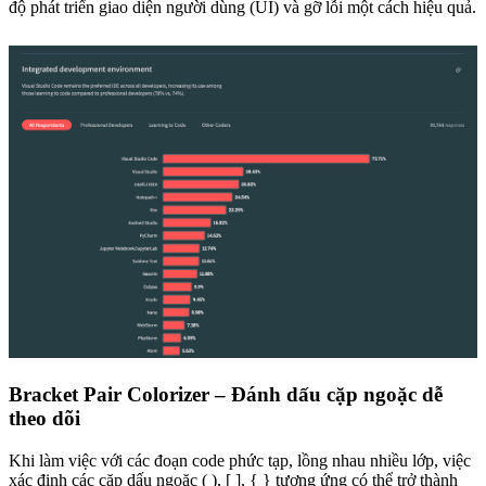
độ phát triển giao diện người dùng (UI) và gỡ lỗi một cách hiệu quả.
Bracket Pair Colorizer – Đánh dấu cặp ngoặc dễ
theo dõi
Khi làm việc với các đoạn code phức tạp, lồng nhau nhiều lớp, việc
xác định các cặp dấu ngoặc ( ), [ ], { } tương ứng có thể trở thành