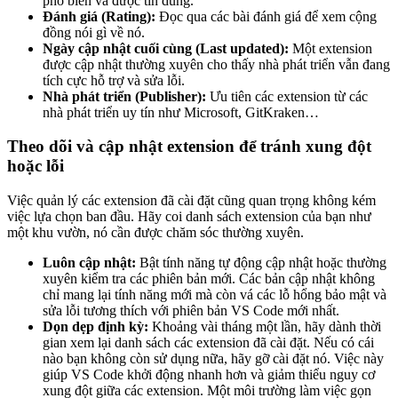
phổ biến và được tin dùng.
Đánh giá (Rating):
Đọc qua các bài đánh giá để xem cộng
đồng nói gì về nó.
Ngày cập nhật cuối cùng (Last updated):
Một extension
được cập nhật thường xuyên cho thấy nhà phát triển vẫn đang
tích cực hỗ trợ và sửa lỗi.
Nhà phát triển (Publisher):
Ưu tiên các extension từ các
nhà phát triển uy tín như Microsoft, GitKraken…
Theo dõi và cập nhật extension để tránh xung đột
hoặc lỗi
Việc quản lý các extension đã cài đặt cũng quan trọng không kém
việc lựa chọn ban đầu. Hãy coi danh sách extension của bạn như
một khu vườn, nó cần được chăm sóc thường xuyên.
Luôn cập nhật:
Bật tính năng tự động cập nhật hoặc thường
xuyên kiểm tra các phiên bản mới. Các bản cập nhật không
chỉ mang lại tính năng mới mà còn vá các lỗ hổng bảo mật và
sửa lỗi tương thích với phiên bản VS Code mới nhất.
Dọn dẹp định kỳ:
Khoảng vài tháng một lần, hãy dành thời
gian xem lại danh sách các extension đã cài đặt. Nếu có cái
nào bạn không còn sử dụng nữa, hãy gỡ cài đặt nó. Việc này
giúp VS Code khởi động nhanh hơn và giảm thiểu nguy cơ
xung đột giữa các extension. Một môi trường làm việc gọn