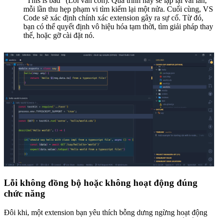
“This is bad” (Lỗi vẫn còn). Quá trình này sẽ lặp lại vài lần,
mỗi lần thu hẹp phạm vi tìm kiếm lại một nửa. Cuối cùng, VS
Code sẽ xác định chính xác extension gây ra sự cố. Từ đó,
bạn có thể quyết định vô hiệu hóa tạm thời, tìm giải pháp thay
thế, hoặc gỡ cài đặt nó.
Lỗi không đồng bộ hoặc không hoạt động đúng
chức năng
Đôi khi, một extension bạn yêu thích bỗng dưng ngừng hoạt động