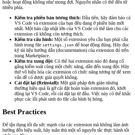
hoặc hoạt động không như mong đợi. Nguyên nhân có thể đến từ
nhiều phía.
Kiểm tra phiên bản tương thích:
Đầu tiên, hãy đảm bảo cả
VS Code và extension của bạn đều đang ở phiên bản mới
nhất. Một bản cập nhật lớn của VS Code có thể làm cho các
extension cũ không còn tương thích.
Kiểm tra cấu hình:
Một số extension yêu cầu bạn phải cấu
hình trong file
để hoạt động đúng. Hãy đọc
settings.json
kỹ tài liệu hướng dẫn (documentation) của extension đó trên
trang Marketplace.
Kiểm tra xung đột:
Có thể hai extension nào đó đang cố
gắng kiểm soát cùng một chức năng, dẫn đến xung đột. Hãy
thử vô hiệu hóa các extension có chức năng tương tự để xem
vấn đề có được giải quyết không.
Cài đặt lại (Reinstall):
Một giải pháp đơn giản nhưng
thường hiệu quả là gỡ cài đặt hoàn toàn extension đó, khởi
động lại VS Code, rồi cài đặt lại từ đầu. Việc này có thể khắc
phục các lỗi phát sinh do file cấu hình bị hỏng.
Best Practices
Để tận dụng tối đa sức mạnh của các extension mà không làm ảnh
hưởng đến hiệu suất, hãy tuân thủ một số nguyên tắc thực hành tốt