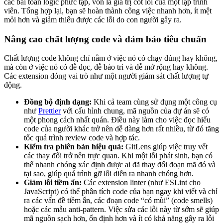
các bài toán logic phức tạp, vốn là giá trị cốt lõi của một lập trình
viên. Tổng hợp lại, bạn sẽ hoàn thành công việc nhanh hơn, ít mệt
mỏi hơn và giảm thiểu được các lỗi do con người gây ra.
Nâng cao chất lượng code và đảm bảo tiêu chuẩn
Chất lượng code không chỉ nằm ở việc nó có chạy đúng hay không,
mà còn ở việc nó có dễ đọc, dễ bảo trì và dễ mở rộng hay không.
Các extension đóng vai trò như một người giám sát chất lượng tự
động.
Đồng bộ định dạng:
Khi cả team cùng sử dụng một công cụ
như
Prettier
với cấu hình chung, mã nguồn của dự án sẽ có
một phong cách nhất quán. Điều này làm cho việc đọc hiểu
code của người khác trở nên dễ dàng hơn rất nhiều, từ đó tăng
tốc quá trình review code và hợp tác.
Kiểm tra phiên bản hiệu quả:
GitLens giúp việc truy vết
các thay đổi trở nên trực quan. Khi một lỗi phát sinh, bạn có
thể nhanh chóng xác định được ai đã thay đổi đoạn mã đó và
tại sao, giúp quá trình gỡ lỗi diễn ra nhanh chóng hơn.
Giảm lỗi tiềm ẩn:
Các extension linter (như ESLint cho
JavaScript) có thể phân tích code của bạn ngay khi viết và chỉ
ra các vấn đề tiềm ẩn, các đoạn code “có mùi” (code smells)
hoặc các mẫu anti-pattern. Việc sửa các lỗi này từ sớm sẽ giúp
mã nguồn sạch hơn, ổn định hơn và ít có khả năng gây ra lỗi