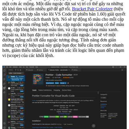
một cơn ác mộng. Một dấu ngoặc đặt sai vị trí có thể gây ra những
lỗi khó tìm và tốn nhiều giờ để gỡ rối.
Bracket Pair Colorizer
(hiện
đã được tích hợp sẵn vào lõi VS Code từ phiên bản 1.60) giải quyết
vấn đề này một cách thanh lịch. Nó sẽ tự động tô màu cho mỗi cặp
ngoặc một màu riêng biệt. Ví dụ, cặp ngoặc ngoài cùng có thể màu
vàng, cặp lồng bên trong màu tím, và cặp trong cùng màu xanh.
Ngoài ra, khi bạn đặt con trỏ vào một dấu ngoặc, nó sẽ vẽ một
đường thẳng nối tới dấu ngoặc tương ứng. Tính năng đơn giản
nhưng cực kỳ hiệu quả này giúp bạn đọc hiểu cấu trúc code nhanh
hơn, giảm thiểu nhầm lẫn và tránh các lỗi logic liên quan đến phạm
vi (scope) của các khối lệnh.