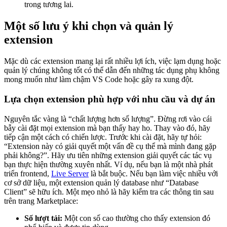
trong tương lai.
Một số lưu ý khi chọn và quản lý
extension
Mặc dù các extension mang lại rất nhiều lợi ích, việc lạm dụng hoặc
quản lý chúng không tốt có thể dẫn đến những tác dụng phụ không
mong muốn như làm chậm VS Code hoặc gây ra xung đột.
Lựa chọn extension phù hợp với nhu cầu và dự án
Nguyên tắc vàng là “chất lượng hơn số lượng”. Đừng rơi vào cái
bẫy cài đặt mọi extension mà bạn thấy hay ho. Thay vào đó, hãy
tiếp cận một cách có chiến lược. Trước khi cài đặt, hãy tự hỏi:
“Extension này có giải quyết một vấn đề cụ thể mà mình đang gặp
phải không?”. Hãy ưu tiên những extension giải quyết các tác vụ
bạn thực hiện thường xuyên nhất. Ví dụ, nếu bạn là một nhà phát
triển frontend,
Live Server
là bắt buộc. Nếu bạn làm việc nhiều với
cơ sở dữ liệu, một extension quản lý database như “Database
Client” sẽ hữu ích. Một mẹo nhỏ là hãy kiểm tra các thông tin sau
trên trang Marketplace:
Số lượt tải:
Một con số cao thường cho thấy extension đó