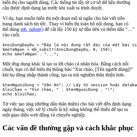
hiển thị cho người dùng. Các thông tin lấy từ cơ sở dữ liệu thường
cần được định dạng lại trước khi xuất ra trình duyệt.
Ví dụ, bạn muốn hiển thị một đoạn mô tả ngắn cho bài viết trên
trang danh sách tin tức. Thay vì hiển thị toàn bộ nội dung, bạn có
thể dùng
mb_substr()
để cắt lấy 150 ký tự đầu tiên và thêm dấu “…”
vào cuối.
$noiDungDayDu = "Đây là nội dung rất dài của một bài vi
$moTaNgan = mb_substr($noiDungDayDu, 0, 150);

Một ứng dụng khác là tạo ra lời chào cá nhân hóa. Bằng cách nối
chuỗi, bạn có thể hiển thị thông báo “Xin chào, [Tên người dùng]!”
khi họ đăng nhập thành công, tạo ra trải nghiệm thân thiện hơn.
$tenNguoiDung = "Văn An"; // Lấy từ session hoặc databa
$loiChao = "Xin chào, " . $tenNguoiDung . "!";

Từ việc tạo slug (đường dẫn thân thiện) cho bài viết đến định dạng
ngày tháng, việc xử lý chuỗi là kỹ năng không thể thiếu để tạo ra
một giao diện web động và chuyên nghiệp.
Các vấn đề thường gặp và cách khắc phục