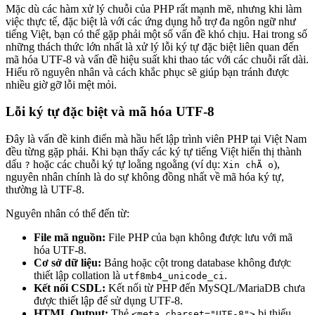
Mặc dù các hàm xử lý chuỗi của PHP rất mạnh mẽ, nhưng khi làm
việc thực tế, đặc biệt là với các ứng dụng hỗ trợ đa ngôn ngữ như
tiếng Việt, bạn có thể gặp phải một số vấn đề khó chịu. Hai trong số
những thách thức lớn nhất là xử lý lỗi ký tự đặc biệt liên quan đến
mã hóa UTF-8 và vấn đề hiệu suất khi thao tác với các chuỗi rất dài.
Hiểu rõ nguyên nhân và cách khắc phục sẽ giúp bạn tránh được
nhiều giờ gỡ lỗi mệt mỏi.
Lỗi ký tự đặc biệt và mã hóa UTF-8
Đây là vấn đề kinh điển mà hầu hết lập trình viên PHP tại Việt Nam
đều từng gặp phải. Khi bạn thấy các ký tự tiếng Việt hiển thị thành
dấu
hoặc các chuỗi ký tự loằng ngoằng (ví dụ:
),
?
Xin chÃ o
nguyên nhân chính là do sự không đồng nhất về mã hóa ký tự,
thường là UTF-8.
Nguyên nhân có thể đến từ:
File mã nguồn:
File PHP của bạn không được lưu với mã
hóa UTF-8.
Cơ sở dữ liệu:
Bảng hoặc cột trong database không được
thiết lập collation là
.
utf8mb4_unicode_ci
Kết nối CSDL:
Kết nối từ PHP đến MySQL/MariaDB chưa
được thiết lập để sử dụng UTF-8.
HTML Output:
Thẻ
bị thiếu
<meta charset="UTF-8">