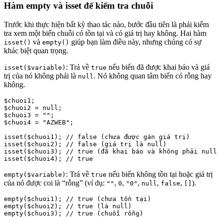
Hàm empty và isset để kiểm tra chuỗi
Trước khi thực hiện bất kỳ thao tác nào, bước đầu tiên là phải kiểm
tra xem một biến chuỗi có tồn tại và có giá trị hay không. Hai hàm
và
giúp bạn làm điều này, nhưng chúng có sự
isset()
empty()
khác biệt quan trọng.
: Trả về
nếu biến đã được khai báo và giá
isset($variable)
true
trị của nó không phải là
. Nó không quan tâm biến có rỗng hay
null
không.
$chuoi1;

$chuoi2 = null;

$chuoi3 = "";

$chuoi4 = "AZWEB";

isset($chuoi1); // false (chưa được gán giá trị)

isset($chuoi2); // false (giá trị là null)

isset($chuoi3); // true (đã khai báo và không phải null
: Trá về
nếu biến không tồn tại hoặc giá trị
empty($variable)
true
của nó được coi là “rỗng” (ví dụ:
,
,
,
,
,
).
""
0
"0"
null
false
[]
empty($chuoi1); // true (chưa tồn tại)

empty($chuoi2); // true (là null)

empty($chuoi3); // true (chuỗi rỗng)
