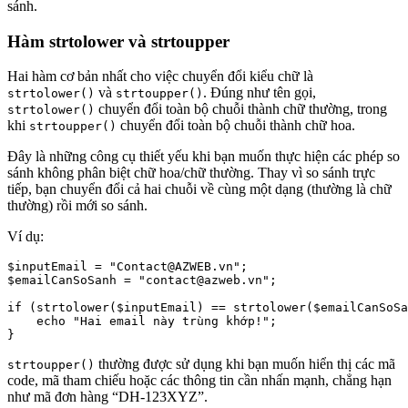
sánh.
Hàm strtolower và strtoupper
Hai hàm cơ bản nhất cho việc chuyển đổi kiểu chữ là
và
. Đúng như tên gọi,
strtolower()
strtoupper()
chuyển đổi toàn bộ chuỗi thành chữ thường, trong
strtolower()
khi
chuyển đổi toàn bộ chuỗi thành chữ hoa.
strtoupper()
Đây là những công cụ thiết yếu khi bạn muốn thực hiện các phép so
sánh không phân biệt chữ hoa/chữ thường. Thay vì so sánh trực
tiếp, bạn chuyển đổi cả hai chuỗi về cùng một dạng (thường là chữ
thường) rồi mới so sánh.
Ví dụ:
$inputEmail = "Contact@AZWEB.vn";

$emailCanSoSanh = "contact@azweb.vn";

if (strtolower($inputEmail) == strtolower($emailCanSoSa
    echo "Hai email này trùng khớp!";

thường được sử dụng khi bạn muốn hiển thị các mã
strtoupper()
code, mã tham chiếu hoặc các thông tin cần nhấn mạnh, chẳng hạn
như mã đơn hàng “DH-123XYZ”.