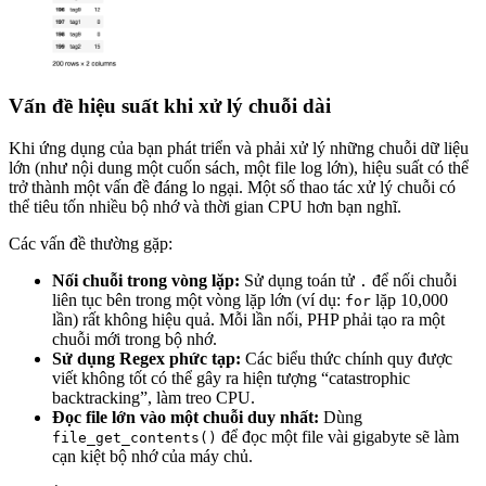
Vấn đề hiệu suất khi xử lý chuỗi dài
Khi ứng dụng của bạn phát triển và phải xử lý những chuỗi dữ liệu
lớn (như nội dung một cuốn sách, một file log lớn), hiệu suất có thể
trở thành một vấn đề đáng lo ngại. Một số thao tác xử lý chuỗi có
thể tiêu tốn nhiều bộ nhớ và thời gian CPU hơn bạn nghĩ.
Các vấn đề thường gặp:
Nối chuỗi trong vòng lặp:
Sử dụng toán tử
để nối chuỗi
.
liên tục bên trong một vòng lặp lớn (ví dụ:
lặp 10,000
for
lần) rất không hiệu quả. Mỗi lần nối, PHP phải tạo ra một
chuỗi mới trong bộ nhớ.
Sử dụng Regex phức tạp:
Các biểu thức chính quy được
viết không tốt có thể gây ra hiện tượng “catastrophic
backtracking”, làm treo CPU.
Đọc file lớn vào một chuỗi duy nhất:
Dùng
để đọc một file vài gigabyte sẽ làm
file_get_contents()
cạn kiệt bộ nhớ của máy chủ.