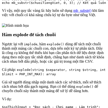
Vì vậy, một quy tắc vàng là: hãy luôn sử dụng
mb_substr()
khi làm
việc với chuỗi có khả năng chứa ký tự đa byte như tiếng Việt.
Hàm explode để tách chuỗi
Ngược lại với
, hàm
dùng để tách một chuỗi
implode
explode()
thành một mảng các chuỗi con, dựa trên một ký tự phân tách. Đây
là công cụ không thể thiếu khi bạn cần phân tích dữ liệu được định
dạng theo một quy tắc nhất định, chẳng hạn như danh sách từ khóa
cách nhau bởi dấu phẩy, hoặc các giá trị trong một file CSV.
Cú pháp:
explode(string $separator, string $string, int
$limit = PHP_INT_MAX): array
Giả sử người dùng nhập một danh sách các sở thích, mỗi sở thích
cách nhau bởi dấu gạch ngang. Bạn có thể dùng
để
explode()
chuyển chuỗi này thành một mảng để xử lý dễ dàng hơn.
Ví dụ:
$soThichInput = "Đọc sách - Chơi game - Lập trình";
