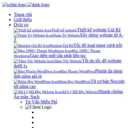
Trang chủ
Giới thiệu
Dịch vụ
Thiết kế website Giá Rẻ
Thiết kế website
Xây dựng website từ A-
Quản Trị Website
Z
Tốc độ load trang vượt trội
Hosting Giá Rẻ
Kho 1000+ Theme
Giao diện mới cập nhật liên tục
Wordpress
Tối ưu tốc độ website
Tăng Tốc Website
dưới 1s
Plugin đa dạng
Kho Plugin WordPress
tính năng giá rẻ
Từ cơ bản Nocode
Khóa Học WordPress
tới nâng cao
Nhanh chóng,
Xử Lý Mã Độc Website
An toàn, Sạch
Tư Vấn Miễn Phí