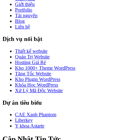
Giới thiệu
Portfolio
Tài nguyên
Blog
Liên hệ
Dịch vụ nổi bật
Thiết kế website
Quản Trị Website
Hosting Giá Rẻ
Kho 1000+ Theme WordPress
Tăng Tốc Website
Kho Plugin WordPress
Khóa Học WordPress
Xử Lý Mã Độc Website
Dự án tiêu biểu
CAE Xanh Phantom
Liberkey
Y khoa Astarte
Cập Nhật Tin Tức