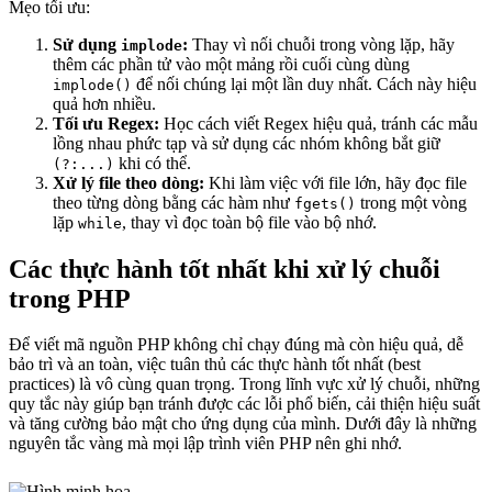
Mẹo tối ưu:
Sử dụng
:
Thay vì nối chuỗi trong vòng lặp, hãy
implode
thêm các phần tử vào một mảng rồi cuối cùng dùng
để nối chúng lại một lần duy nhất. Cách này hiệu
implode()
quả hơn nhiều.
Tối ưu Regex:
Học cách viết Regex hiệu quả, tránh các mẫu
lồng nhau phức tạp và sử dụng các nhóm không bắt giữ
khi có thể.
(?:...)
Xử lý file theo dòng:
Khi làm việc với file lớn, hãy đọc file
theo từng dòng bằng các hàm như
trong một vòng
fgets()
lặp
, thay vì đọc toàn bộ file vào bộ nhớ.
while
Các thực hành tốt nhất khi xử lý chuỗi
trong PHP
Để viết mã nguồn PHP không chỉ chạy đúng mà còn hiệu quả, dễ
bảo trì và an toàn, việc tuân thủ các thực hành tốt nhất (best
practices) là vô cùng quan trọng. Trong lĩnh vực xử lý chuỗi, những
quy tắc này giúp bạn tránh được các lỗi phổ biến, cải thiện hiệu suất
và tăng cường bảo mật cho ứng dụng của mình. Dưới đây là những
nguyên tắc vàng mà mọi lập trình viên PHP nên ghi nhớ.