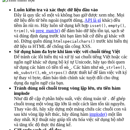
Luôn kiểm tra và xác thực dữ liệu đầu vào
Đây là quy tắc số một và không bao giờ được xem nhẹ. Mọi
dữ liệu đến từ bên ngoài (người dùng,
API là gì
khác) đều
tiềm ẩn rủi ro. Hãy luôn sử dụng kết hợp
,
,
isset()
empty()
, và
preg_match()
để đảm bảo dữ liệu tồn tại, sạch sẽ
trim()
và đúng định dạng trước khi bạn làm bất cứ điều gì khác với
nó. Đừng quên dùng
trước khi hiển thị
htmlspecialchars()
dữ liệu ra HTML để chống tấn công XSS.
Sử dụng hàm đa byte khi làm việc với chuỗi tiếng Việt
Để tránh các lỗi hiển thị và xử lý sai chuỗi tiếng Việt hoặc các
ngôn ngữ khác sử dụng bộ ký tự Unicode, hãy tạo thói quen
sử dụng các hàm có tiền tố
. Các hàm như
,
mb_
mb_strlen()
,
được thiết kế để làm việc với ký
mb_substr()
mb_strpos()
tự thay vì byte, đảm bảo tính chính xác tuyệt đối cho ứng
dụng đa ngôn ngữ của bạn.
Tránh dùng nối chuỗi trong vòng lặp lớn, ưu tiên hàm
implode
Như đã đề cập ở phần hiệu suất, việc dùng toán tử
để ghép
.
chuỗi trong một vòng lặp lớn là một cách làm tốn tài nguyên.
Thay vào đó, hãy xây dựng một mảng chứa các chuỗi con và
sau khi vòng lặp kết thúc, hãy dùng hàm
implode()
một lần
duy nhất. Kỹ thuật này giúp tối ưu hóa việc sử dụng bộ nhớ
và tăng tốc độ thực thi đáng kể.
Giữ code sạch sẽ, dễ đọc