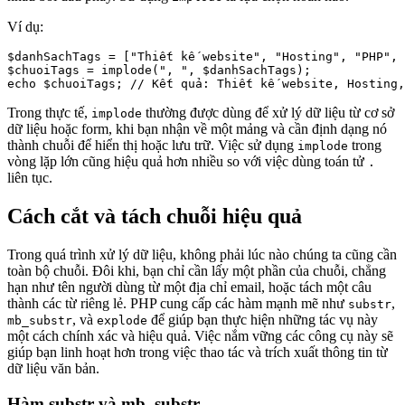
Ví dụ:
$danhSachTags = ["Thiết kế website", "Hosting", "PHP", 
$chuoiTags = implode(", ", $danhSachTags);

Trong thực tế,
thường được dùng để xử lý dữ liệu từ cơ sở
implode
dữ liệu hoặc form, khi bạn nhận về một mảng và cần định dạng nó
thành chuỗi để hiển thị hoặc lưu trữ. Việc sử dụng
trong
implode
vòng lặp lớn cũng hiệu quả hơn nhiều so với việc dùng toán tử
.
liên tục.
Cách cắt và tách chuỗi hiệu quả
Trong quá trình xử lý dữ liệu, không phải lúc nào chúng ta cũng cần
toàn bộ chuỗi. Đôi khi, bạn chỉ cần lấy một phần của chuỗi, chẳng
hạn như tên người dùng từ một địa chỉ email, hoặc tách một câu
thành các từ riêng lẻ. PHP cung cấp các hàm mạnh mẽ như
,
substr
, và
để giúp bạn thực hiện những tác vụ này
mb_substr
explode
một cách chính xác và hiệu quả. Việc nắm vững các công cụ này sẽ
giúp bạn linh hoạt hơn trong việc thao tác và trích xuất thông tin từ
dữ liệu văn bản.
Hàm substr và mb_substr