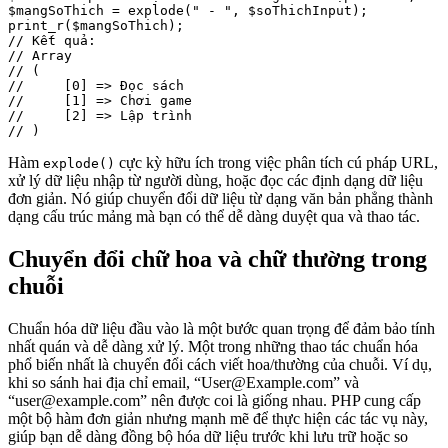
$mangSoThich = explode(" - ", $soThichInput);

print_r($mangSoThich);

// Kết quả:

// Array

// (

//     [0] => Đọc sách

//     [1] => Chơi game

//     [2] => Lập trình

Hàm
cực kỳ hữu ích trong việc phân tích cú pháp URL,
explode()
xử lý dữ liệu nhập từ người dùng, hoặc đọc các định dạng dữ liệu
đơn giản. Nó giúp chuyển đổi dữ liệu từ dạng văn bản phẳng thành
dạng cấu trúc mảng mà bạn có thể dễ dàng duyệt qua và thao tác.
Chuyển đổi chữ hoa và chữ thường trong
chuỗi
Chuẩn hóa dữ liệu đầu vào là một bước quan trọng để đảm bảo tính
nhất quán và dễ dàng xử lý. Một trong những thao tác chuẩn hóa
phổ biến nhất là chuyển đổi cách viết hoa/thường của chuỗi. Ví dụ,
khi so sánh hai địa chỉ email, “User@Example.com” và
“user@example.com” nên được coi là giống nhau. PHP cung cấp
một bộ hàm đơn giản nhưng mạnh mẽ để thực hiện các tác vụ này,
giúp bạn dễ dàng đồng bộ hóa dữ liệu trước khi lưu trữ hoặc so