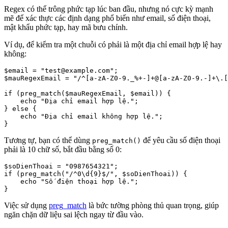
Regex có thể trông phức tạp lúc ban đầu, nhưng nó cực kỳ mạnh
mẽ để xác thực các định dạng phổ biến như email, số điện thoại,
mật khẩu phức tạp, hay mã bưu chính.
Ví dụ, để kiểm tra một chuỗi có phải là một địa chỉ email hợp lệ hay
không:
$email = "test@example.com";

$mauRegexEmail = "/^[a-zA-Z0-9._%+-]+@[a-zA-Z0-9.-]+\.[
if (preg_match($mauRegexEmail, $email)) {

    echo "Địa chỉ email hợp lệ.";

} else {

    echo "Địa chỉ email không hợp lệ.";

Tương tự, bạn có thể dùng
để yêu cầu số điện thoại
preg_match()
phải là 10 chữ số, bắt đầu bằng số 0:
$soDienThoai = "0987654321";

if (preg_match("/^0\d{9}$/", $soDienThoai)) {

    echo "Số điện thoại hợp lệ.";

Việc sử dụng
preg_match
là bức tường phòng thủ quan trọng, giúp
ngăn chặn dữ liệu sai lệch ngay từ đầu vào.