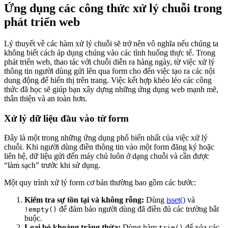
Ứng dụng các công thức xử lý chuỗi trong
phát triển web
Lý thuyết về các hàm xử lý chuỗi sẽ trở nên vô nghĩa nếu chúng ta
không biết cách áp dụng chúng vào các tình huống thực tế. Trong
phát triển web, thao tác với chuỗi diễn ra hàng ngày, từ việc xử lý
thông tin người dùng gửi lên qua form cho đến việc tạo ra các nội
dung động để hiển thị trên trang. Việc kết hợp khéo léo các công
thức đã học sẽ giúp bạn xây dựng những ứng dụng web mạnh mẽ,
thân thiện và an toàn hơn.
Xử lý dữ liệu đầu vào từ form
Đây là một trong những ứng dụng phổ biến nhất của việc xử lý
chuỗi. Khi người dùng điền thông tin vào một form đăng ký hoặc
liên hệ, dữ liệu gửi đến máy chủ luôn ở dạng chuỗi và cần được
“làm sạch” trước khi sử dụng.
Một quy trình xử lý form cơ bản thường bao gồm các bước:
Kiểm tra sự tồn tại và không rỗng:
Dùng
isset()
và
để đảm bảo người dùng đã điền đủ các trường bắt
!empty()
buộc.
Loại bỏ khoảng trắng thừa:
Dùng hàm
để xóa các
trim()