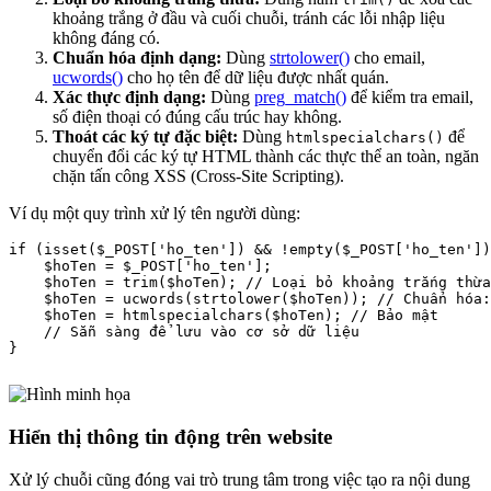
khoảng trắng ở đầu và cuối chuỗi, tránh các lỗi nhập liệu
không đáng có.
Chuẩn hóa định dạng:
Dùng
strtolower()
cho email,
ucwords()
cho họ tên để dữ liệu được nhất quán.
Xác thực định dạng:
Dùng
preg_match()
để kiểm tra email,
số điện thoại có đúng cấu trúc hay không.
Thoát các ký tự đặc biệt:
Dùng
để
htmlspecialchars()
chuyển đổi các ký tự HTML thành các thực thể an toàn, ngăn
chặn tấn công XSS (Cross-Site Scripting).
Ví dụ một quy trình xử lý tên người dùng:
if (isset($_POST['ho_ten']) && !empty($_POST['ho_ten'])
    $hoTen = $_POST['ho_ten'];

    $hoTen = trim($hoTen); // Loại bỏ khoảng trắng thừa

    $hoTen = ucwords(strtolower($hoTen)); // Chuẩn hóa:
    $hoTen = htmlspecialchars($hoTen); // Bảo mật

    // Sẵn sàng để lưu vào cơ sở dữ liệu

Hiển thị thông tin động trên website
Xử lý chuỗi cũng đóng vai trò trung tâm trong việc tạo ra nội dung