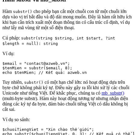
Hàm
cho phép bạn cắt một chuỗi con từ một chuỗi lớn
substr()
dựa vào vị trí bắt đầu và độ dài mong muốn. Đây là hàm rất hữu ích
khi bạn cần trích xuất một đoạn thông tin có cấu trúc cố định, ví dụ
như lấy mã vùng từ một số điện thoại.
Cú pháp:
substr(string $string, int $start, ?int
$length = null): string
Ví dụ:
$email = "contact@azweb.vn";

$tenMien = substr($email, 8);

Tuy nhiên,
có một hạn chế lớn: nó hoạt động dựa trên
substr()
byte chứ không phải ký tự. Điều này gây ra lỗi khi xử lý các chuỗi
Unicode như tiếng Việt. Để khắc phục, chúng ta có
mb_substr()
(multi-byte substr). Hàm này hoạt động tương tự nhưng nhận diện
đúng các ký tự đa byte, đảm bảo chuỗi tiếng Việt có dấu không bị
cắt sai.
Ví dụ so sánh:
$chuoiTiengViet = "Xin chào thế giới";

echo substr($chuoiTiengViet, 0, 3); // Kết quả có thể l