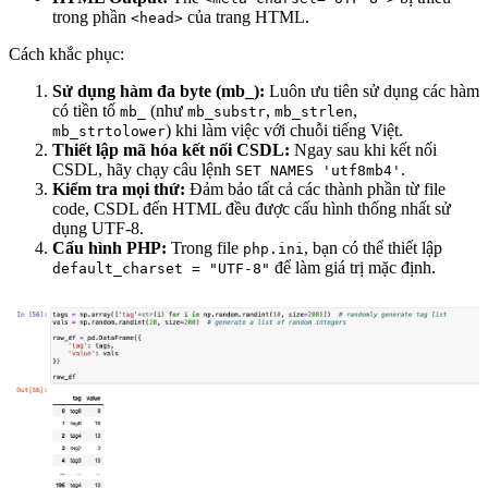
trong phần
của trang HTML.
<head>
Cách khắc phục:
Sử dụng hàm đa byte (mb_):
Luôn ưu tiên sử dụng các hàm
có tiền tố
(như
,
,
mb_
mb_substr
mb_strlen
) khi làm việc với chuỗi tiếng Việt.
mb_strtolower
Thiết lập mã hóa kết nối CSDL:
Ngay sau khi kết nối
CSDL, hãy chạy câu lệnh
.
SET NAMES 'utf8mb4'
Kiểm tra mọi thứ:
Đảm bảo tất cả các thành phần từ file
code, CSDL đến HTML đều được cấu hình thống nhất sử
dụng UTF-8.
Cấu hình PHP:
Trong file
, bạn có thể thiết lập
php.ini
để làm giá trị mặc định.
default_charset = "UTF-8"