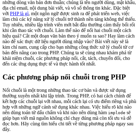
những dòng văn bản đơn thuần; chúng là tên người dùng, mật khẩu,
địa chỉ email, nội dung bài viết, và vô số thông tin khác. Đặc biệt
với
PHP là gì
, một ngôn ngữ được sinh ra để phát triển web, việc
làm chủ các kỹ năng xử lý chuỗi trở thành nền tảng không thể thiếu.
Tuy nhiên, nhiều lập trình viên mới bắt đầu thường cảm thấy bối rối
khi cần thao tác với chuỗi. Làm thế nào để nối hai chuỗi một cách
hiệu quả? Cắt một đoạn văn bản theo ý muốn ra sao? Hay làm cách
nào để xác thực dữ liệu người dùng nhập vào? Bài viết này sẽ là
kim chỉ nam, cung cấp cho bạn những công thức xử lý chuỗi từ cơ
bản đến nâng cao trong PHP. Chúng ta sẽ cùng nhau khám phá từ
khái niệm chuỗi, các phương pháp nối, cắt, tách, chuyển đổi, cho
đến các ứng dụng thực tế và thực hành tốt nhất.
Các phương pháp nối chuỗi trong PHP
Nối chuỗi là một trong những thao tác cơ bản và được sử dụng
thường xuyên nhất khi lập trình. Trong PHP, có hai cách chính để
kết hợp các chuỗi lại với nhau, mỗi cách lại có ưu điểm riêng và phù
hợp với những ngữ cảnh sử dụng khác nhau. Việc hiểu rõ khi nào
nên dùng toán tử dấu chấm và khi nào nên dùng hàm
sẽ
implode
giúp bạn viết mã nguồn không chỉ chạy đúng mà còn tối ưu và dễ
đọc hơn. Hãy cùng tìm hiểu chi tiết về từng phương pháp ngay sau
đây.