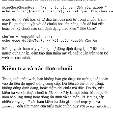
$cauChuaChuanHoa = "xin chào các bạn đến với azweb.";

: Viết hoa ký tự đầu tiên của mỗi từ trong chuỗi. Hàm
ucwords()
này là lựa chọn tuyệt vời để chuẩn hóa tên riêng, tiêu đề bài viết,
hoặc bất kỳ chuỗi nào cần định dạng theo kiểu “Title Case”.
$hoTen = "nguyễn văn an";

Sử dụng các hàm này giúp bạn tự động định dạng lại dữ liệu do
người dùng nhập, đảm bảo tính thẩm mỹ và nhất quán trên toàn bộ
website của mình.
Kiểm tra và xác thực chuỗi
Trong phát triển web, bạn không bao giờ được tin tưởng hoàn toàn
vào dữ liệu do người dùng cung cấp. Dữ liệu có thể bị bỏ trống,
không đúng định dạng, hoặc thậm chí chứa mã độc. Do đó, việc
kiểm tra và xác thực chuỗi trước khi xử lý là một bước bắt buộc để
đảm bảo ứng dụng hoạt động ổn định và an toàn. PHP cung cấp
nhiều công cụ, từ các hàm kiểm tra đơn giản như
và
empty()
đến sức mạnh của biểu thức chính quy với
.
isset()
preg_match()