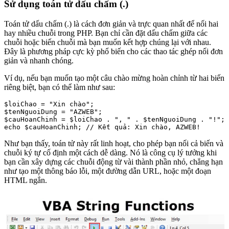
Sử dụng toán tử dấu chấm (.)
Toán tử dấu chấm (.) là cách đơn giản và trực quan nhất để nối hai
hay nhiều chuỗi trong PHP. Bạn chỉ cần đặt dấu chấm giữa các
chuỗi hoặc biến chuỗi mà bạn muốn kết hợp chúng lại với nhau.
Đây là phương pháp cực kỳ phổ biến cho các thao tác ghép nối đơn
giản và nhanh chóng.
Ví dụ, nếu bạn muốn tạo một câu chào mừng hoàn chỉnh từ hai biến
riêng biệt, bạn có thể làm như sau:
$loiChao = "Xin chào";

$tenNguoiDung = "AZWEB";

$cauHoanChinh = $loiChao . ", " . $tenNguoiDung . "!";

Như bạn thấy, toán tử này rất linh hoạt, cho phép bạn nối cả biến và
chuỗi ký tự cố định một cách dễ dàng. Nó là công cụ lý tưởng khi
bạn cần xây dựng các chuỗi động từ vài thành phần nhỏ, chẳng hạn
như tạo một thông báo lỗi, một đường dẫn URL, hoặc một đoạn
HTML ngắn.