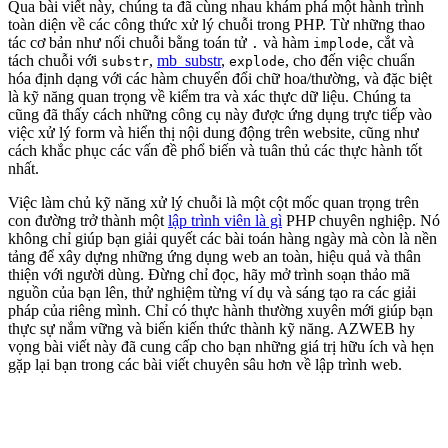
Qua bài viết này, chúng ta đã cùng nhau khám phá một hành trình
toàn diện về các công thức xử lý chuỗi trong PHP. Từ những thao
tác cơ bản như nối chuỗi bằng toán tử
và hàm
, cắt và
.
implode
tách chuỗi với
,
mb_substr
,
, cho đến việc chuẩn
substr
explode
hóa định dạng với các hàm chuyển đổi chữ hoa/thường, và đặc biệt
là kỹ năng quan trọng về kiểm tra và xác thực dữ liệu. Chúng ta
cũng đã thấy cách những công cụ này được ứng dụng trực tiếp vào
việc xử lý form và hiển thị nội dung động trên website, cũng như
cách khắc phục các vấn đề phổ biến và tuân thủ các thực hành tốt
nhất.
Việc làm chủ kỹ năng xử lý chuỗi là một cột mốc quan trọng trên
con đường trở thành một
lập trình viên là gì
PHP chuyên nghiệp. Nó
không chỉ giúp bạn giải quyết các bài toán hàng ngày mà còn là nền
tảng để xây dựng những ứng dụng web an toàn, hiệu quả và thân
thiện với người dùng. Đừng chỉ đọc, hãy mở trình soạn thảo mã
nguồn của bạn lên, thử nghiệm từng ví dụ và sáng tạo ra các giải
pháp của riêng mình. Chỉ có thực hành thường xuyên mới giúp bạn
thực sự nắm vững và biến kiến thức thành kỹ năng. AZWEB hy
vọng bài viết này đã cung cấp cho bạn những giá trị hữu ích và hẹn
gặp lại bạn trong các bài viết chuyên sâu hơn về lập trình web.