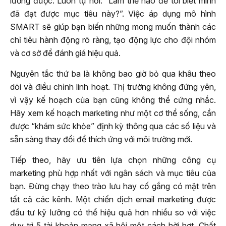
lường được. Luôn tự hỏi: “Làm thế nào để tôi biết mình
đã đạt được mục tiêu này?”. Việc áp dụng mô hình
SMART sẽ giúp bạn biến những mong muốn thành các
chỉ tiêu hành động rõ ràng, tạo động lực cho đội nhóm
và cơ sở để đánh giá hiệu quả.
Nguyên tắc thứ ba là không bao giờ bỏ qua khâu theo
dõi và điều chỉnh linh hoạt. Thị trường không đứng yên,
vì vậy kế hoạch của bạn cũng không thể cứng nhắc.
Hãy xem kế hoạch marketing như một cơ thể sống, cần
được “khám sức khỏe” định kỳ thông qua các số liệu và
sẵn sàng thay đổi để thích ứng với môi trường mới.
Tiếp theo, hãy ưu tiên lựa chọn những công cụ
marketing phù hợp nhất với ngân sách và mục tiêu của
bạn. Đừng chạy theo trào lưu hay cố gắng có mặt trên
tất cả các kênh. Một chiến dịch email marketing được
đầu tư kỹ lưỡng có thể hiệu quả hơn nhiều so với việc
duy trì 5 tài khoản mạng xã hội một cách hời hợt. Chất