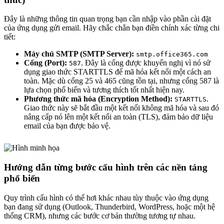
Đây là những thông tin quan trọng bạn cần nhập vào phần cài đặt
của ứng dụng gửi email. Hãy chắc chắn bạn điền chính xác từng chi
tiết:
Máy chủ SMTP (SMTP Server):
smtp.office365.com
Cổng (Port):
. Đây là cổng được khuyến nghị vì nó sử
587
dụng giao thức STARTTLS để mã hóa kết nối một cách an
toàn. Mặc dù cổng 25 và 465 cũng tồn tại, nhưng cổng 587 là
lựa chọn phổ biến và tương thích tốt nhất hiện nay.
Phương thức mã hóa (Encryption Method):
.
STARTTLS
Giao thức này sẽ bắt đầu một kết nối không mã hóa và sau đó
nâng cấp nó lên một kết nối an toàn (TLS), đảm bảo dữ liệu
email của bạn được bảo vệ.
Hướng dẫn từng bước cấu hình trên các nền tảng
phổ biến
Quy trình cấu hình có thể hơi khác nhau tùy thuộc vào ứng dụng
bạn đang sử dụng (Outlook, Thunderbird, WordPress, hoặc một hệ
thống CRM), nhưng các bước cơ bản thường tương tự nhau.