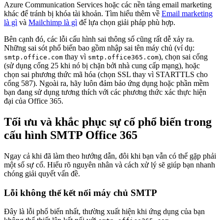
Azure Communication Services hoặc các nền tảng email marketing
khác để tránh bị khóa tài khoản. Tìm hiểu thêm về
Email marketing
là gì
và
Mailchimp là gì
để lựa chọn giải pháp phù hợp.
Bên cạnh đó, các lỗi cấu hình sai thông số cũng rất dễ xảy ra.
Những sai sót phổ biến bao gồm nhập sai tên máy chủ (ví dụ:
thay vì
), chọn sai cổng
smtp.office.com
smtp.office365.com
(sử dụng cổng 25 khi nó bị chặn bởi nhà cung cấp mạng), hoặc
chọn sai phương thức mã hóa (chọn SSL thay vì STARTTLS cho
cổng 587). Ngoài ra, hãy luôn đảm bảo ứng dụng hoặc phần mềm
bạn đang sử dụng tương thích với các phương thức xác thực hiện
đại của Office 365.
Tối ưu và khắc phục sự cố phổ biến trong
cấu hình SMTP Office 365
Ngay cả khi đã làm theo hướng dẫn, đôi khi bạn vẫn có thể gặp phải
một số sự cố. Hiểu rõ nguyên nhân và cách xử lý sẽ giúp bạn nhanh
chóng giải quyết vấn đề.
Lỗi không thể kết nối máy chủ SMTP
Đây là lỗi phổ biến nhất, thường xuất hiện khi ứng dụng của bạn