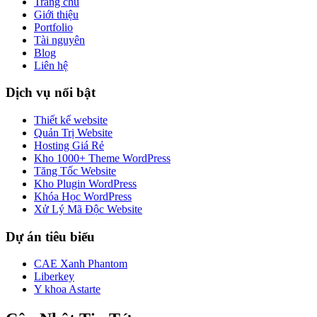
Trang chủ
Giới thiệu
Portfolio
Tài nguyên
Blog
Liên hệ
Dịch vụ nổi bật
Thiết kế website
Quản Trị Website
Hosting Giá Rẻ
Kho 1000+ Theme WordPress
Tăng Tốc Website
Kho Plugin WordPress
Khóa Học WordPress
Xử Lý Mã Độc Website
Dự án tiêu biểu
CAE Xanh Phantom
Liberkey
Y khoa Astarte