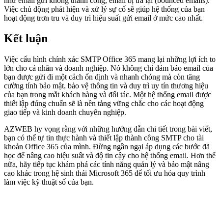
như email gửi không thành công, email bị trả lại (bounced emails).
Việc chủ động phát hiện và xử lý sự cố sẽ giúp hệ thống của bạn
hoạt động trơn tru và duy trì hiệu suất gửi email ở mức cao nhất.
Kết luận
Việc cấu hình chính xác SMTP Office 365 mang lại những lợi ích to
lớn cho cá nhân và doanh nghiệp. Nó không chỉ đảm bảo email của
bạn được gửi đi một cách ổn định và nhanh chóng mà còn tăng
cường tính bảo mật, bảo vệ thông tin và duy trì uy tín thương hiệu
của bạn trong mắt khách hàng và đối tác. Một hệ thống email được
thiết lập đúng chuẩn sẽ là nền tảng vững chắc cho các hoạt động
giao tiếp và kinh doanh chuyên nghiệp.
AZWEB hy vọng rằng với những hướng dẫn chi tiết trong bài viết,
bạn có thể tự tin thực hành và thiết lập thành công SMTP cho tài
khoản Office 365 của mình. Đừng ngần ngại áp dụng các bước đã
học để nâng cao hiệu suất và độ tin cậy cho hệ thống email. Hơn thế
nữa, hãy tiếp tục khám phá các tính năng quản lý và bảo mật nâng
cao khác trong hệ sinh thái Microsoft 365 để tối ưu hóa quy trình
làm việc kỹ thuật số của bạn.