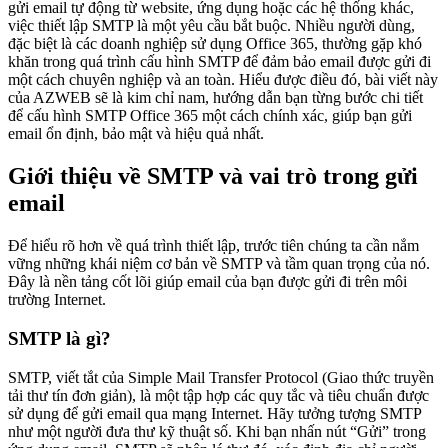
gửi email tự động từ website, ứng dụng hoặc các hệ thống khác,
việc thiết lập SMTP là một yêu cầu bắt buộc. Nhiều người dùng,
đặc biệt là các doanh nghiệp sử dụng Office 365, thường gặp khó
khăn trong quá trình cấu hình SMTP để đảm bảo email được gửi đi
một cách chuyên nghiệp và an toàn. Hiểu được điều đó, bài viết này
của AZWEB sẽ là kim chỉ nam, hướng dẫn bạn từng bước chi tiết
để cấu hình SMTP Office 365 một cách chính xác, giúp bạn gửi
email ổn định, bảo mật và hiệu quả nhất.
Giới thiệu về SMTP và vai trò trong gửi
email
Để hiểu rõ hơn về quá trình thiết lập, trước tiên chúng ta cần nắm
vững những khái niệm cơ bản về SMTP và tầm quan trọng của nó.
Đây là nền tảng cốt lõi giúp email của bạn được gửi đi trên môi
trường Internet.
SMTP là gì?
SMTP, viết tắt của Simple Mail Transfer Protocol (Giao thức truyền
tải thư tín đơn giản), là một tập hợp các quy tắc và tiêu chuẩn được
sử dụng để gửi email qua mạng Internet. Hãy tưởng tượng SMTP
như một người đưa thư kỹ thuật số. Khi bạn nhấn nút “Gửi” trong