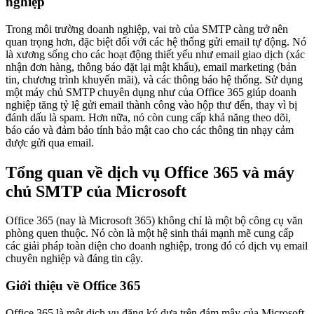
nghiệp
Trong môi trường doanh nghiệp, vai trò của SMTP càng trở nên
quan trọng hơn, đặc biệt đối với các hệ thống gửi email tự động. Nó
là xương sống cho các hoạt động thiết yếu như email giao dịch (xác
nhận đơn hàng, thông báo đặt lại mật khẩu), email marketing (bản
tin, chương trình khuyến mãi), và các thông báo hệ thống. Sử dụng
một máy chủ SMTP chuyên dụng như của Office 365 giúp doanh
nghiệp tăng tỷ lệ gửi email thành công vào hộp thư đến, thay vì bị
đánh dấu là spam. Hơn nữa, nó còn cung cấp khả năng theo dõi,
báo cáo và đảm bảo tính bảo mật cao cho các thông tin nhạy cảm
được gửi qua email.
Tổng quan về dịch vụ Office 365 và máy
chủ SMTP của Microsoft
Office 365 (nay là Microsoft 365) không chỉ là một bộ công cụ văn
phòng quen thuộc. Nó còn là một hệ sinh thái mạnh mẽ cung cấp
các giải pháp toàn diện cho doanh nghiệp, trong đó có dịch vụ email
chuyên nghiệp và đáng tin cậy.
Giới thiệu về Office 365
Office 365 là một dịch vụ đăng ký dựa trên đám mây của Microsoft,