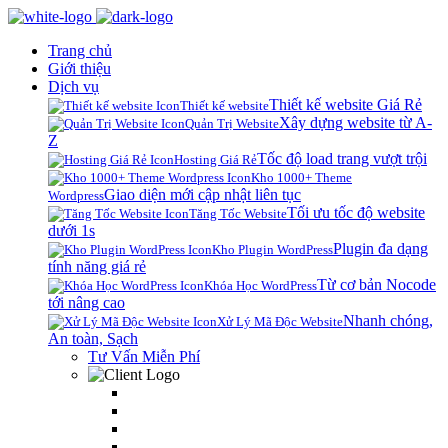
Trang chủ
Giới thiệu
Dịch vụ
Thiết kế website Giá Rẻ
Thiết kế website
Xây dựng website từ A-
Quản Trị Website
Z
Tốc độ load trang vượt trội
Hosting Giá Rẻ
Kho 1000+ Theme
Giao diện mới cập nhật liên tục
Wordpress
Tối ưu tốc độ website
Tăng Tốc Website
dưới 1s
Plugin đa dạng
Kho Plugin WordPress
tính năng giá rẻ
Từ cơ bản Nocode
Khóa Học WordPress
tới nâng cao
Nhanh chóng,
Xử Lý Mã Độc Website
An toàn, Sạch
Tư Vấn Miễn Phí