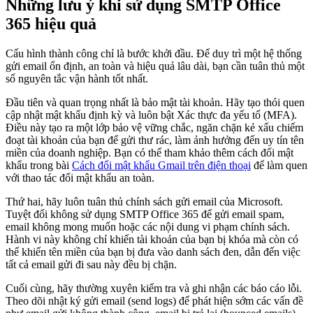
Những lưu ý khi sử dụng SMTP Office
365 hiệu quả
Cấu hình thành công chỉ là bước khởi đầu. Để duy trì một hệ thống
gửi email ổn định, an toàn và hiệu quả lâu dài, bạn cần tuân thủ một
số nguyên tắc vận hành tốt nhất.
Đầu tiên và quan trọng nhất là bảo mật tài khoản. Hãy tạo thói quen
cập nhật mật khẩu định kỳ và luôn bật Xác thực đa yếu tố (MFA).
Điều này tạo ra một lớp bảo vệ vững chắc, ngăn chặn kẻ xấu chiếm
đoạt tài khoản của bạn để gửi thư rác, làm ảnh hưởng đến uy tín tên
miền của doanh nghiệp. Bạn có thể tham khảo thêm cách đổi mật
khẩu trong bài
Cách đổi mật khẩu Gmail trên điện thoại
để làm quen
với thao tác đổi mật khẩu an toàn.
Thứ hai, hãy luôn tuân thủ chính sách gửi email của Microsoft.
Tuyệt đối không sử dụng SMTP Office 365 để gửi email spam,
email không mong muốn hoặc các nội dung vi phạm chính sách.
Hành vi này không chỉ khiến tài khoản của bạn bị khóa mà còn có
thể khiến tên miền của bạn bị đưa vào danh sách đen, dẫn đến việc
tất cả email gửi đi sau này đều bị chặn.
Cuối cùng, hãy thường xuyên kiểm tra và ghi nhận các báo cáo lỗi.
Theo dõi nhật ký gửi email (send logs) để phát hiện sớm các vấn đề