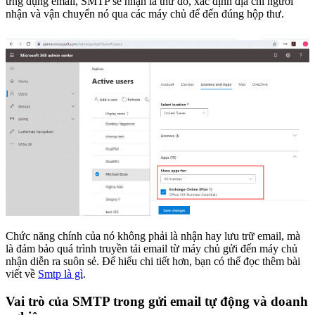
ứng dụng email, SMTP sẽ nhận lá thư đó, xác định địa chỉ người
nhận và vận chuyển nó qua các máy chủ để đến đúng hộp thư.
Chức năng chính của nó không phải là nhận hay lưu trữ email, mà
là đảm bảo quá trình truyền tải email từ máy chủ gửi đến máy chủ
nhận diễn ra suôn sẻ. Để hiểu chi tiết hơn, bạn có thể đọc thêm bài
viết về
Smtp là gì
.
Vai trò của SMTP trong gửi email tự động và doanh