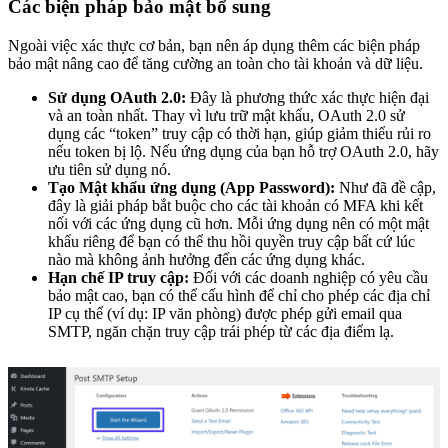
Các biện pháp bảo mật bổ sung
Ngoài việc xác thực cơ bản, bạn nên áp dụng thêm các biện pháp
bảo mật nâng cao để tăng cường an toàn cho tài khoản và dữ liệu.
Sử dụng OAuth 2.0:
Đây là phương thức xác thực hiện đại
và an toàn nhất. Thay vì lưu trữ mật khẩu, OAuth 2.0 sử
dụng các “token” truy cập có thời hạn, giúp giảm thiểu rủi ro
nếu token bị lộ. Nếu ứng dụng của bạn hỗ trợ OAuth 2.0, hãy
ưu tiên sử dụng nó.
Tạo Mật khẩu ứng dụng (App Password):
Như đã đề cập,
đây là giải pháp bắt buộc cho các tài khoản có MFA khi kết
nối với các ứng dụng cũ hơn. Mỗi ứng dụng nên có một mật
khẩu riêng để bạn có thể thu hồi quyền truy cập bất cứ lúc
nào mà không ảnh hưởng đến các ứng dụng khác.
Hạn chế IP truy cập:
Đối với các doanh nghiệp có yêu cầu
bảo mật cao, bạn có thể cấu hình để chỉ cho phép các địa chỉ
IP cụ thể (ví dụ: IP văn phòng) được phép gửi email qua
SMTP, ngăn chặn truy cập trái phép từ các địa điểm lạ.