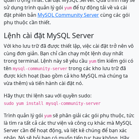
sử dụng trình quản lý gói
để tự động tải về và cài
yum
đặt phiên bản
MySQL Community Server
cùng các gói
phụ thuộc cần thiết.
Lệnh cài đặt MySQL Server
Với kho lưu trữ đã được thiết lập, việc cài đặt trở nên vô
cùng đơn giản. Bạn chỉ cần chạy một lệnh duy nhất
trong terminal. Lệnh này sẽ yêu cầu
tìm kiếm gói có
yum
tên
trong các kho lưu trữ đã
mysql-community-server
được kích hoạt (bao gồm cả kho MySQL mà chúng ta
vừa thêm) và tiến hành cài đặt nó.
Hãy thực thi lệnh sau với quyền sudo:
sudo yum install mysql-community-server
Trình quản lý gói
sẽ phân giải các gói phụ thuộc, tức
yum
là tìm ra tất cả các thư viện và công cụ khác mà MySQL
Server cần để hoạt động, và liệt kê chúng để bạn xác
nhận. Nó sẽ hỏi bạn có muốn tiếp tục hay không. Hãy