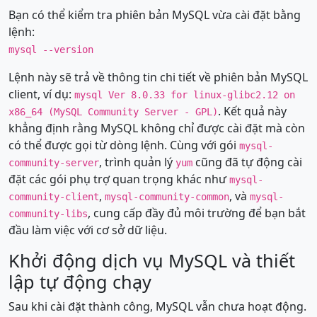
Bạn có thể kiểm tra phiên bản MySQL vừa cài đặt bằng
lệnh:
mysql --version
Lệnh này sẽ trả về thông tin chi tiết về phiên bản MySQL
client, ví dụ:
mysql Ver 8.0.33 for linux-glibc2.12 on
. Kết quả này
x86_64 (MySQL Community Server - GPL)
khẳng định rằng MySQL không chỉ được cài đặt mà còn
có thể được gọi từ dòng lệnh. Cùng với gói
mysql-
, trình quản lý
cũng đã tự động cài
community-server
yum
đặt các gói phụ trợ quan trọng khác như
mysql-
,
, và
community-client
mysql-community-common
mysql-
, cung cấp đầy đủ môi trường để bạn bắt
community-libs
đầu làm việc với cơ sở dữ liệu.
Khởi động dịch vụ MySQL và thiết
lập tự động chạy
Sau khi cài đặt thành công, MySQL vẫn chưa hoạt động.