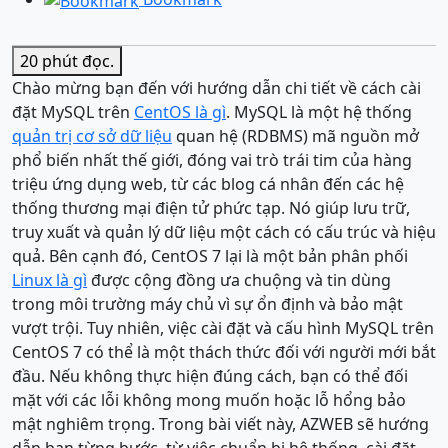
20 phút
đọc.
Chào mừng bạn đến với hướng dẫn chi tiết về cách cài
đặt MySQL trên
CentOS là gì
. MySQL là một hệ thống
quản trị cơ sở dữ liệu
quan hệ (RDBMS) mã nguồn mở
phổ biến nhất thế giới, đóng vai trò trái tim của hàng
triệu ứng dụng web, từ các blog cá nhân đến các hệ
thống thương mại điện tử phức tạp. Nó giúp lưu trữ,
truy xuất và quản lý dữ liệu một cách có cấu trúc và hiệu
quả. Bên cạnh đó, CentOS 7 lại là một bản phân phối
Linux là gì
được cộng đồng ưa chuộng và tin dùng
trong môi trường máy chủ vì sự ổn định và bảo mật
vượt trội. Tuy nhiên, việc cài đặt và cấu hình MySQL trên
CentOS 7 có thể là một thách thức đối với người mới bắt
đầu. Nếu không thực hiện đúng cách, bạn có thể đối
mặt với các lỗi không mong muốn hoặc lỗ hổng bảo
mật nghiêm trọng. Trong bài viết này, AZWEB sẽ hướng
dẫn bạn từng bước, từ việc chuẩn bị hệ thống, cài đặt,