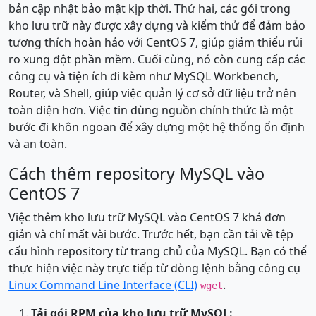
bản cập nhật bảo mật kịp thời. Thứ hai, các gói trong
kho lưu trữ này được xây dựng và kiểm thử để đảm bảo
tương thích hoàn hảo với CentOS 7, giúp giảm thiểu rủi
ro xung đột phần mềm. Cuối cùng, nó còn cung cấp các
công cụ và tiện ích đi kèm như MySQL Workbench,
Router, và Shell, giúp việc quản lý cơ sở dữ liệu trở nên
toàn diện hơn. Việc tin dùng nguồn chính thức là một
bước đi khôn ngoan để xây dựng một hệ thống ổn định
và an toàn.
Cách thêm repository MySQL vào
CentOS 7
Việc thêm kho lưu trữ MySQL vào CentOS 7 khá đơn
giản và chỉ mất vài bước. Trước hết, bạn cần tải về tệp
cấu hình repository từ trang chủ của MySQL. Bạn có thể
thực hiện việc này trực tiếp từ dòng lệnh bằng công cụ
Linux Command Line Interface (CLI)
.
wget
Tải gói RPM của kho lưu trữ MySQL: