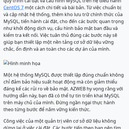
quy trình cài đặt và cấu hình MySQL trên hệ điều hành
CentOS 7
một cách chi tiết và bài bản. Từ việc chuẩn bị
và cập nhật hệ thống, thêm kho lưu trữ chính thức của
MySQL, tiến hành cài đặt, cho đến các bước quan trọng
như khởi động dịch vụ, cấu hình bảo mật ban đầu và
kiểm tra kết nối. Việc tuân thủ đúng các bước này sẽ
giúp bạn thiết lập một nền tảng cơ sở dữ liệu vững
chắc, ổn định và an toàn cho các dự án của mình.
Một hệ thống MySQL được thiết lập đúng chuẩn không
chỉ đảm bảo hiệu suất hoạt động mà còn giảm thiểu
đáng kể các rủi ro về bảo mật. AZWEB hy vọng rằng với
hướng dẫn này, bạn đã có thể tự tin triển khai MySQL
trên máy chủ của mình. Đừng ngần ngại thực hành
theo từng bước để nắm vững kiến thức.
Công việc của một quản trị viên cơ sở dữ liệu không
dừng lại ở việc cài đặt. Các bước tiếp theo bạn nên tìm