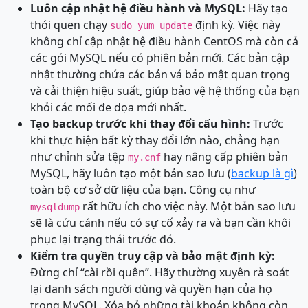
Luôn cập nhật hệ điều hành và MySQL:
Hãy tạo
thói quen chạy
định kỳ. Việc này
sudo yum update
không chỉ cập nhật hệ điều hành CentOS mà còn cả
các gói MySQL nếu có phiên bản mới. Các bản cập
nhật thường chứa các bản vá bảo mật quan trọng
và cải thiện hiệu suất, giúp bảo vệ hệ thống của bạn
khỏi các mối đe dọa mới nhất.
Tạo backup trước khi thay đổi cấu hình:
Trước
khi thực hiện bất kỳ thay đổi lớn nào, chẳng hạn
như chỉnh sửa tệp
hay nâng cấp phiên bản
my.cnf
MySQL, hãy luôn tạo một bản sao lưu (
backup là gì
)
toàn bộ cơ sở dữ liệu của bạn. Công cụ như
rất hữu ích cho việc này. Một bản sao lưu
mysqldump
sẽ là cứu cánh nếu có sự cố xảy ra và bạn cần khôi
phục lại trạng thái trước đó.
Kiểm tra quyền truy cập và bảo mật định kỳ:
Đừng chỉ “cài rồi quên”. Hãy thường xuyên rà soát
lại danh sách người dùng và quyền hạn của họ
trong MySQL. Xóa bỏ những tài khoản không còn