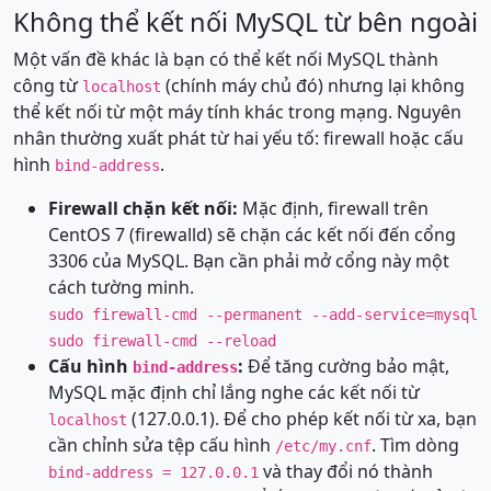
Không thể kết nối MySQL từ bên ngoài
Một vấn đề khác là bạn có thể kết nối MySQL thành
công từ
(chính máy chủ đó) nhưng lại không
localhost
thể kết nối từ một máy tính khác trong mạng. Nguyên
nhân thường xuất phát từ hai yếu tố: firewall hoặc cấu
hình
.
bind-address
Firewall chặn kết nối:
Mặc định, firewall trên
CentOS 7 (firewalld) sẽ chặn các kết nối đến cổng
3306 của MySQL. Bạn cần phải mở cổng này một
cách tường minh.
sudo firewall-cmd --permanent --add-service=mysql
sudo firewall-cmd --reload
Cấu hình
:
Để tăng cường bảo mật,
bind-address
MySQL mặc định chỉ lắng nghe các kết nối từ
(127.0.0.1). Để cho phép kết nối từ xa, bạn
localhost
cần chỉnh sửa tệp cấu hình
. Tìm dòng
/etc/my.cnf
và thay đổi nó thành
bind-address = 127.0.0.1