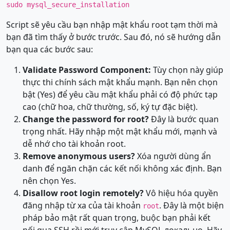
sudo mysql_secure_installation
Script sẽ yêu cầu bạn nhập mật khẩu root tạm thời mà
bạn đã tìm thấy ở bước trước. Sau đó, nó sẽ hướng dẫn
bạn qua các bước sau:
Validate Password Component:
Tùy chọn này giúp
thực thi chính sách mật khẩu mạnh. Bạn nên chọn
bật (Yes) để yêu cầu mật khẩu phải có độ phức tạp
cao (chữ hoa, chữ thường, số, ký tự đặc biệt).
Change the password for root?
Đây là bước quan
trọng nhất. Hãy nhập một mật khẩu mới, mạnh và
dễ nhớ cho tài khoản root.
Remove anonymous users?
Xóa người dùng ẩn
danh để ngăn chặn các kết nối không xác định. Bạn
nên chọn Yes.
Disallow root login remotely?
Vô hiệu hóa quyền
đăng nhập từ xa của tài khoản
. Đây là một biện
root
pháp bảo mật rất quan trọng, buộc bạn phải kết
nối qua SSH rồi mới truy cập MySQL локально. Hãy