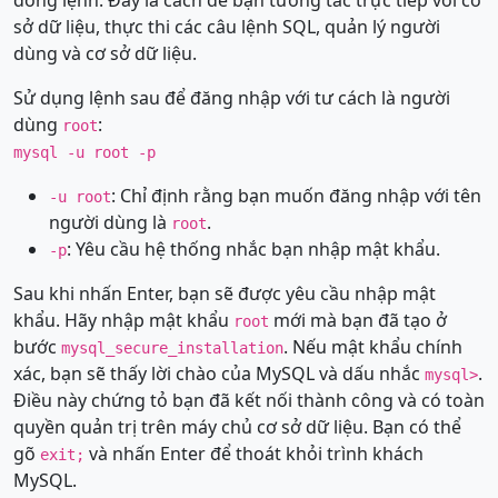
sở dữ liệu, thực thi các câu lệnh SQL, quản lý người
dùng và cơ sở dữ liệu.
Sử dụng lệnh sau để đăng nhập với tư cách là người
dùng
:
root
mysql -u root -p
: Chỉ định rằng bạn muốn đăng nhập với tên
-u root
người dùng là
.
root
: Yêu cầu hệ thống nhắc bạn nhập mật khẩu.
-p
Sau khi nhấn Enter, bạn sẽ được yêu cầu nhập mật
khẩu. Hãy nhập mật khẩu
mới mà bạn đã tạo ở
root
bước
. Nếu mật khẩu chính
mysql_secure_installation
xác, bạn sẽ thấy lời chào của MySQL và dấu nhắc
.
mysql>
Điều này chứng tỏ bạn đã kết nối thành công và có toàn
quyền quản trị trên máy chủ cơ sở dữ liệu. Bạn có thể
gõ
và nhấn Enter để thoát khỏi trình khách
exit;
MySQL.