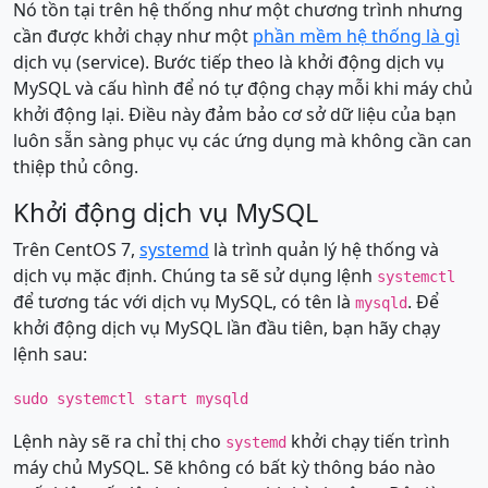
Nó tồn tại trên hệ thống như một chương trình nhưng
cần được khởi chạy như một
phần mềm hệ thống là gì
dịch vụ (service). Bước tiếp theo là khởi động dịch vụ
MySQL và cấu hình để nó tự động chạy mỗi khi máy chủ
khởi động lại. Điều này đảm bảo cơ sở dữ liệu của bạn
luôn sẵn sàng phục vụ các ứng dụng mà không cần can
thiệp thủ công.
Khởi động dịch vụ MySQL
Trên CentOS 7,
systemd
là trình quản lý hệ thống và
dịch vụ mặc định. Chúng ta sẽ sử dụng lệnh
systemctl
để tương tác với dịch vụ MySQL, có tên là
. Để
mysqld
khởi động dịch vụ MySQL lần đầu tiên, bạn hãy chạy
lệnh sau:
sudo systemctl start mysqld
Lệnh này sẽ ra chỉ thị cho
khởi chạy tiến trình
systemd
máy chủ MySQL. Sẽ không có bất kỳ thông báo nào