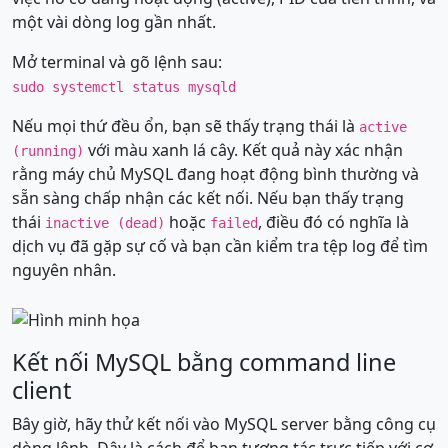
một vài dòng log gần nhất.
Mở terminal và gõ lệnh sau:
sudo systemctl status mysqld
Nếu mọi thứ đều ổn, bạn sẽ thấy trạng thái là
active
với màu xanh lá cây. Kết quả này xác nhận
(running)
rằng máy chủ MySQL đang hoạt động bình thường và
sẵn sàng chấp nhận các kết nối. Nếu bạn thấy trạng
thái
hoặc
, điều đó có nghĩa là
inactive (dead)
failed
dịch vụ đã gặp sự cố và bạn cần kiểm tra tệp log để tìm
nguyên nhân.
Kết nối MySQL bằng command line
client
Bây giờ, hãy thử kết nối vào MySQL server bằng công cụ
dòng lệnh. Đây là cách để bạn tương tác trực tiếp với cơ