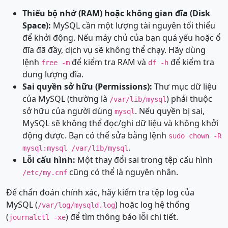
Thiếu bộ nhớ (RAM) hoặc không gian đĩa (Disk
Space):
MySQL cần một lượng tài nguyên tối thiểu
để khởi động. Nếu máy chủ của bạn quá yếu hoặc ổ
đĩa đã đầy, dịch vụ sẽ không thể chạy. Hãy dùng
lệnh
để kiểm tra RAM và
để kiểm tra
free -m
df -h
dung lượng đĩa.
Sai quyền sở hữu (Permissions):
Thư mục dữ liệu
của MySQL (thường là
) phải thuộc
/var/lib/mysql
sở hữu của người dùng
. Nếu quyền bị sai,
mysql
MySQL sẽ không thể đọc/ghi dữ liệu và không khởi
động được. Bạn có thể sửa bằng lệnh
sudo chown -R
.
mysql:mysql /var/lib/mysql
Lỗi cấu hình:
Một thay đổi sai trong tệp cấu hình
cũng có thể là nguyên nhân.
/etc/my.cnf
Để chẩn đoán chính xác, hãy kiểm tra tệp log của
MySQL (
) hoặc log hệ thống
/var/log/mysqld.log
(
) để tìm thông báo lỗi chi tiết.
journalctl -xe