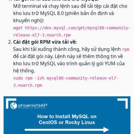
Mở terminal và chạy lệnh sau để tải tệp cài đặt cho
kho lưu trữ MySQL 8.0 (phiên bản ổn định và
khuyến nghị):
wget https://dev.mysql.com/get/mysql80-community-
release-el7-3.noarch.rpm
Cài đặt gói RPM vừa tải về:
Sau khi tải xuống thành công, hãy sử dụng lệnh
rpm
để cài đặt gói này. Lệnh này sẽ thêm thông tin về
kho lưu trữ MySQL vào trình quản lý gói YUM của
hệ thống.
sudo rpm -ivh mysql80-community-release-el7-
3.noarch.rpm