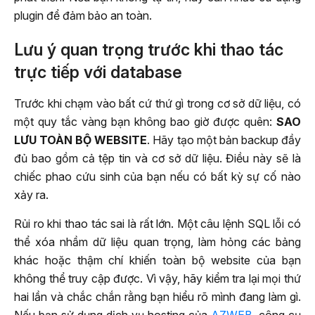
plugin để đảm bảo an toàn.
Lưu ý quan trọng trước khi thao tác
trực tiếp với database
Trước khi chạm vào bất cứ thứ gì trong cơ sở dữ liệu, có
một quy tắc vàng bạn không bao giờ được quên:
SAO
LƯU TOÀN BỘ WEBSITE
. Hãy tạo một bản backup đầy
đủ bao gồm cả tệp tin và cơ sở dữ liệu. Điều này sẽ là
chiếc phao cứu sinh của bạn nếu có bất kỳ sự cố nào
xảy ra.
Rủi ro khi thao tác sai là rất lớn. Một câu lệnh SQL lỗi có
thể xóa nhầm dữ liệu quan trọng, làm hỏng các bảng
khác hoặc thậm chí khiến toàn bộ website của bạn
không thể truy cập được. Vì vậy, hãy kiểm tra lại mọi thứ
hai lần và chắc chắn rằng bạn hiểu rõ mình đang làm gì.
Nếu bạn sử dụng dịch vụ hosting của
AZWEB
, công cụ