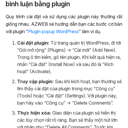
bình luận bằng plugin
Quy trình cài đặt và sử dụng các plugin này thường rất
giống nhau. AZWEB sẽ hướng dẫn bạn các bước cơ bản
với plugin “
Plugin popup WordPress
” làm ví dụ.
Cài đặt plugin:
Từ trang quản trị WordPress, đi tới
“Gói mở rộng” (Plugins) -> “Cài mới” (Add New).
Trong ô tìm kiếm, gõ tên plugin. Khi kết quả hiện ra,
nhấn “Cài đặt” (Install Now) và sau đó là “Kích
hoạt” (Activate).
Truy cập plugin:
Sau khi kích hoạt, bạn thường sẽ
tìm thấy cài đặt của plugin trong mục “Công cụ”
(Tools) hoặc “Cài đặt” (Settings). Với plugin này,
bạn hãy vào “Công cụ” -> “Delete Comments”.
Thực hiện xóa:
Giao diện của plugin sẽ hiển thị
các tùy chọn rất rõ ràng. Bạn sẽ thấy một nút lớn
với nhãn như “Delete All Comments”. Trước khi