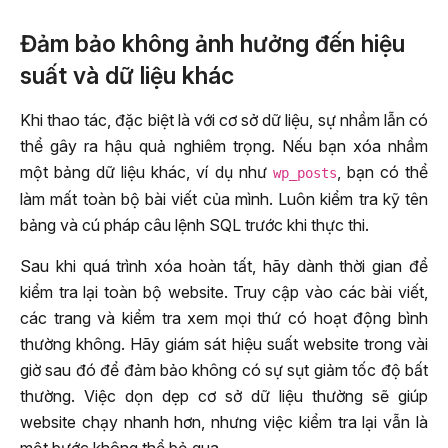
Đảm bảo không ảnh hưởng đến hiệu
suất và dữ liệu khác
Khi thao tác, đặc biệt là với cơ sở dữ liệu, sự nhầm lẫn có
thể gây ra hậu quả nghiêm trọng. Nếu bạn xóa nhầm
một bảng dữ liệu khác, ví dụ như
, bạn có thể
wp_posts
làm mất toàn bộ bài viết của mình. Luôn kiểm tra kỹ tên
bảng và cú pháp câu lệnh SQL trước khi thực thi.
Sau khi quá trình xóa hoàn tất, hãy dành thời gian để
kiểm tra lại toàn bộ website. Truy cập vào các bài viết,
các trang và kiểm tra xem mọi thứ có hoạt động bình
thường không. Hãy giám sát hiệu suất website trong vài
giờ sau đó để đảm bảo không có sự sụt giảm tốc độ bất
thường. Việc dọn dẹp cơ sở dữ liệu thường sẽ giúp
website chạy nhanh hơn, nhưng việc kiểm tra lại vẫn là
một bước không thể bỏ qua.