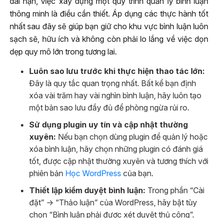
dài hạn, việc xây dựng một quy trình quản lý bình luận
thông minh là điều cần thiết. Áp dụng các thực hành tốt
nhất sau đây sẽ giúp bạn giữ cho khu vực bình luận luôn
sạch sẽ, hữu ích và không còn phải lo lắng về việc dọn
dẹp quy mô lớn trong tương lai.
Luôn sao lưu trước khi thực hiện thao tác lớn:
Đây là quy tắc quan trọng nhất. Bất kể bạn định
xóa vài trăm hay vài nghìn bình luận, hãy luôn tạo
một bản sao lưu đầy đủ để phòng ngừa rủi ro.
Sử dụng plugin uy tín và cập nhật thường
xuyên:
Nếu bạn chọn dùng plugin để quản lý hoặc
xóa bình luận, hãy chọn những plugin có đánh giá
tốt, được cập nhật thường xuyên và tương thích với
phiên bản
Học WordPress
của bạn.
Thiết lập kiểm duyệt bình luận:
Trong phần “Cài
đặt” -> “Thảo luận” của WordPress, hãy bật tùy
chọn “Bình luận phải được xét duyệt thủ công”.