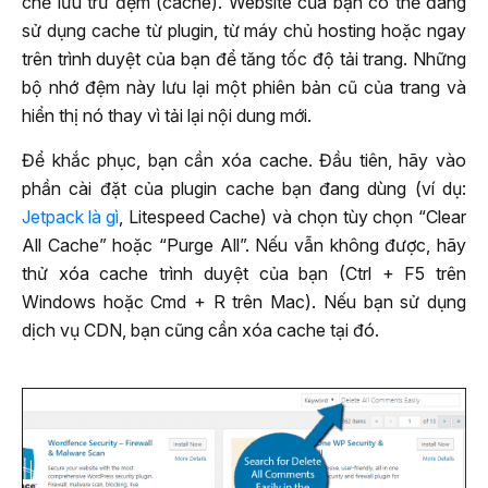
chế lưu trữ đệm (cache). Website của bạn có thể đang
sử dụng cache từ plugin, từ máy chủ hosting hoặc ngay
trên trình duyệt của bạn để tăng tốc độ tải trang. Những
bộ nhớ đệm này lưu lại một phiên bản cũ của trang và
hiển thị nó thay vì tải lại nội dung mới.
Để khắc phục, bạn cần xóa cache. Đầu tiên, hãy vào
phần cài đặt của plugin cache bạn đang dùng (ví dụ:
Jetpack là gì
, Litespeed Cache) và chọn tùy chọn “Clear
All Cache” hoặc “Purge All”. Nếu vẫn không được, hãy
thử xóa cache trình duyệt của bạn (Ctrl + F5 trên
Windows hoặc Cmd + R trên Mac). Nếu bạn sử dụng
dịch vụ CDN, bạn cũng cần xóa cache tại đó.