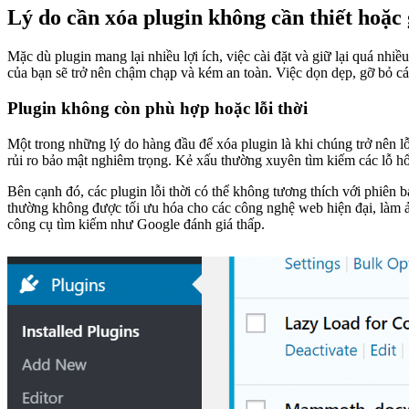
Lý do cần xóa plugin không cần thiết hoặc
Mặc dù plugin mang lại nhiều lợi ích, việc cài đặt và giữ lại quá nh
của bạn sẽ trở nên chậm chạp và kém an toàn. Việc dọn dẹp, gỡ bỏ các
Plugin không còn phù hợp hoặc lỗi thời
Một trong những lý do hàng đầu để xóa plugin là khi chúng trở nên lỗ
rủi ro bảo mật nghiêm trọng. Kẻ xấu thường xuyên tìm kiếm các lỗ hổ
Bên cạnh đó, các plugin lỗi thời có thể không tương thích với phiê
thường không được tối ưu hóa cho các công nghệ web hiện đại, làm ả
công cụ tìm kiếm như Google đánh giá thấp.