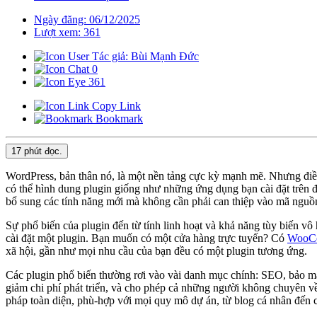
Ngày đăng: 06/12/2025
Lượt xem: 361
Tác giả: Bùi Mạnh Đức
0
361
Copy Link
Bookmark
17 phút
đọc.
WordPress, bản thân nó, là một nền tảng cực kỳ mạnh mẽ. Nhưng điều 
có thể hình dung plugin giống như những ứng dụng bạn cài đặt trên
bổ sung các tính năng mới mà không cần phải can thiệp vào mã nguồn 
Sự phổ biến của plugin đến từ tính linh hoạt và khả năng tùy biến vô
cài đặt một plugin. Bạn muốn có một cửa hàng trực tuyến? Có
WooC
xã hội, gần như mọi nhu cầu của bạn đều có một plugin tương ứng.
Các plugin phổ biến thường rơi vào vài danh mục chính: SEO, bảo mật,
giảm chi phí phát triển, và cho phép cả những người không chuyên về
pháp toàn diện, phù-hợp với mọi quy mô dự án, từ blog cá nhân đến c