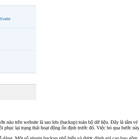
lớn nào trên website là sao lưu (backup) toàn bộ dữ liệu. Đây là tấm v
i phục lại trạng thái hoạt động ổn định trước đó. Việc bỏ qua bước này 
ễ dàng. Một số plugin backup phổ biến và được đánh giá cao bao gồm 