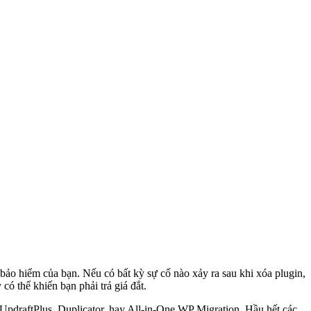
é bảo hiểm của bạn. Nếu có bất kỳ sự cố nào xảy ra sau khi xóa plugin,
có thể khiến bạn phải trả giá đắt.
UpdraftPlus, Duplicator, hay All-in-One WP Migration. Hầu hết các