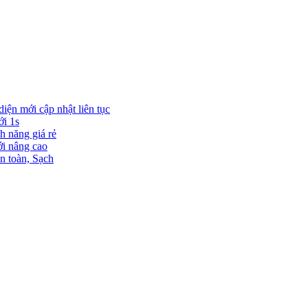
diện mới cập nhật liên tục
ới 1s
h năng giá rẻ
ới nâng cao
n toàn, Sạch