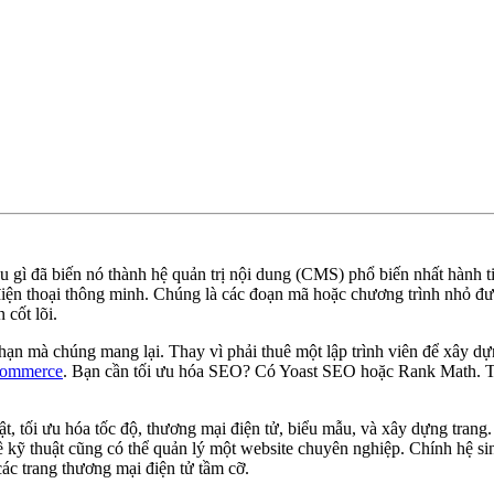
gì đã biến nó thành hệ quản trị nội dung (CMS) phổ biến nhất hành ti
 điện thoại thông minh. Chúng là các đoạn mã hoặc chương trình nhỏ 
cốt lõi.
 hạn mà chúng mang lại. Thay vì phải thuê một lập trình viên để xây dự
ommerce
. Bạn cần tối ưu hóa SEO? Có Yoast SEO hoặc Rank Math. Từ 
 tối ưu hóa tốc độ, thương mại điện tử, biểu mẫu, và xây dựng trang. L
 kỹ thuật cũng có thể quản lý một website chuyên nghiệp. Chính hệ sin
ác trang thương mại điện tử tầm cỡ.