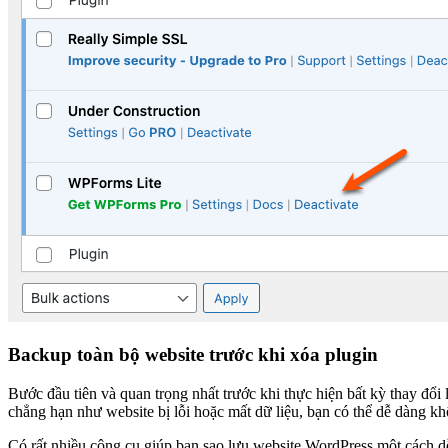
Backup toàn bộ website trước khi xóa plugin
Bước đầu tiên và quan trọng nhất trước khi thực hiện bất kỳ thay đổi 
chẳng hạn như website bị lỗi hoặc mất dữ liệu, bạn có thể dễ dàng khô
Có rất nhiều công cụ giúp bạn sao lưu website WordPress một cách d