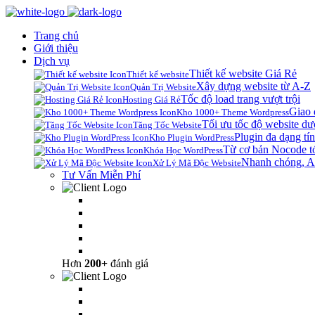
Trang chủ
Giới thiệu
Dịch vụ
Thiết kế website Giá Rẻ
Thiết kế website
Xây dựng website từ A-Z
Quản Trị Website
Tốc độ load trang vượt trội
Hosting Giá Rẻ
Giao 
Kho 1000+ Theme Wordpress
Tối ưu tốc độ website dư
Tăng Tốc Website
Plugin đa dạng tín
Kho Plugin WordPress
Từ cơ bản Nocode t
Khóa Học WordPress
Nhanh chóng, A
Xử Lý Mã Độc Website
Tư Vấn Miễn Phí
Hơn
200+
đánh giá