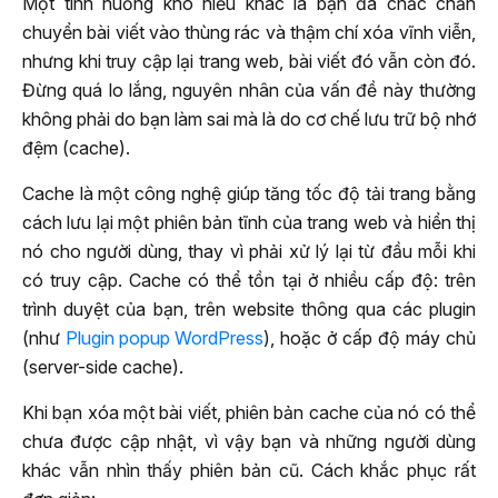
Một tình huống khó hiểu khác là bạn đã chắc chắn
chuyển bài viết vào thùng rác và thậm chí xóa vĩnh viễn,
nhưng khi truy cập lại trang web, bài viết đó vẫn còn đó.
Đừng quá lo lắng, nguyên nhân của vấn đề này thường
không phải do bạn làm sai mà là do cơ chế lưu trữ bộ nhớ
đệm (cache).
Cache là một công nghệ giúp tăng tốc độ tải trang bằng
cách lưu lại một phiên bản tĩnh của trang web và hiển thị
nó cho người dùng, thay vì phải xử lý lại từ đầu mỗi khi
có truy cập. Cache có thể tồn tại ở nhiều cấp độ: trên
trình duyệt của bạn, trên website thông qua các plugin
(như
Plugin popup WordPress
), hoặc ở cấp độ máy chủ
(server-side cache).
Khi bạn xóa một bài viết, phiên bản cache của nó có thể
chưa được cập nhật, vì vậy bạn và những người dùng
khác vẫn nhìn thấy phiên bản cũ. Cách khắc phục rất