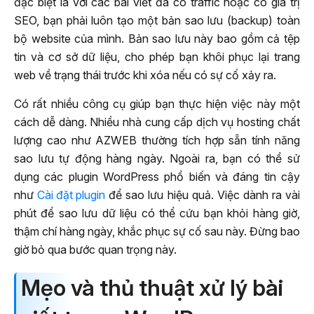
đặc biệt là với các bài viết đã có traffic hoặc có giá trị
SEO, bạn phải luôn tạo một bản sao lưu (backup) toàn
bộ website của mình. Bản sao lưu này bao gồm cả tệp
tin và cơ sở dữ liệu, cho phép bạn khôi phục lại trang
web về trạng thái trước khi xóa nếu có sự cố xảy ra.
Có rất nhiều công cụ giúp bạn thực hiện việc này một
cách dễ dàng. Nhiều nhà cung cấp dịch vụ hosting chất
lượng cao như AZWEB thường tích hợp sẵn tính năng
sao lưu tự động hàng ngày. Ngoài ra, bạn có thể sử
dụng các plugin WordPress phổ biến và đáng tin cậy
như
Cài đặt plugin
để sao lưu hiệu quả. Việc dành ra vài
phút để sao lưu dữ liệu có thể cứu bạn khỏi hàng giờ,
thậm chí hàng ngày, khắc phục sự cố sau này. Đừng bao
giờ bỏ qua bước quan trọng này.
Mẹo và thủ thuật xử lý bài