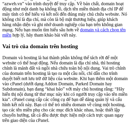
“azweb.vn” vào trình duyệt để truy cập. Về bản chất, domain hoạt
động như một danh bạ khổng lồ, dịch tên miền thành địa chỉ IP để
máy tính có thể hiểu và kết nối đến đúng máy chủ chứa website. Nó
không chỉ là địa chỉ, mà còn là bộ mặt thương hiệu, giúp khách
hàng nhận diện và ghi nhớ doanh nghiệp của bạn trên không gian
mạng. Nếu bạn muốn tìm hiểu sâu hơn về
domain và cách chọn tên
miền
hợp lý, hãy tham khảo bài viết này.
Vai trò của domain trên hosting
Domain và hosting là hai thành phần không thể tách rời để một
website có thể hoạt động. Nếu domain là địa chỉ nhà, thì hosting
chính là mảnh đất và ngôi nhà chứa toàn bộ nội dung. Vai trò chính
của domain trên hosting là tạo ra một cầu nối, chỉ dẫn cho trình
duyệt biết nơi lưu trữ dữ liệu của website. Khi bạn thêm một domain
vào cPanel (dưới dạng Addon Domain, Parked Domain hay
Subdomain), bạn đang “khai báo” với máy chủ hosting rằng: “Hãy
hiển thị nội dung từ thư mục này khi có người truy cập vào tên miền
kia”. cPanel cung cấp các công cụ để bạn dễ dàng quản lý và cấu
hình kết nối này. Bạn có thể trỏ nhiều domain về cùng một hosting,
tạo các tên miền phụ cho các mục đích khác nhau, hoặc thiết lập
chuyển hướng, tất cả đều được thực hiện một cách trực quan ngay
trên giao diện của cPanel.