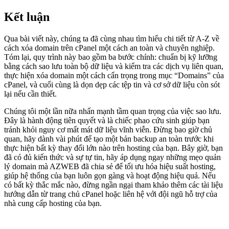
Kết luận
Qua bài viết này, chúng ta đã cùng nhau tìm hiểu chi tiết từ A-Z về
cách xóa domain trên cPanel một cách an toàn và chuyên nghiệp.
Tóm lại, quy trình này bao gồm ba bước chính: chuẩn bị kỹ lưỡng
bằng cách sao lưu toàn bộ dữ liệu và kiểm tra các dịch vụ liên quan,
thực hiện xóa domain một cách cẩn trọng trong mục “Domains” của
cPanel, và cuối cùng là dọn dẹp các tệp tin và cơ sở dữ liệu còn sót
lại nếu cần thiết.
Chúng tôi một lần nữa nhấn mạnh tầm quan trọng của việc sao lưu.
Đây là hành động tiên quyết và là chiếc phao cứu sinh giúp bạn
tránh khỏi nguy cơ mất mát dữ liệu vĩnh viễn. Đừng bao giờ chủ
quan, hãy dành vài phút để tạo một bản backup an toàn trước khi
thực hiện bất kỳ thay đổi lớn nào trên hosting của bạn. Bây giờ, bạn
đã có đủ kiến thức và sự tự tin, hãy áp dụng ngay những mẹo quản
lý domain mà AZWEB đã chia sẻ để tối ưu hóa hiệu suất hosting,
giúp hệ thống của bạn luôn gọn gàng và hoạt động hiệu quả. Nếu
có bất kỳ thắc mắc nào, đừng ngần ngại tham khảo thêm các tài liệu
hướng dẫn từ trang chủ cPanel hoặc liên hệ với đội ngũ hỗ trợ của
nhà cung cấp hosting của bạn.