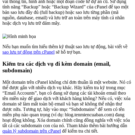
vài thông tin, hình ảnh hoặc một đoạn code từ dự án cũ. Sử dụng
tính năng “Backup” hoặc “Backup Wizard” của cPanel để tạo một
bản sao lưu đầy đủ (full backup) hoặc sao lưu từng phần (mã
nguồn, database, email) và lưu trữ an toàn trên máy tính cá nhân
hoặc dịch vụ lưu trữ đám mây.
Nếu bạn muốn tìm hiểu thêm kỹ thuật sao lưu tự động, bài viết về
sao lưu tự động trên cPanel
sẽ hỗ trợ bạn.
Kiểm tra các dịch vụ đi kèm domain (email,
subdomain)
Một domain trên cPanel không chỉ đơn thuần là một website. Nó có
thể được gắn với nhiều dịch vụ khác. Hãy kiểm tra kỹ trong mục
“Email Accounts”, bạn có đang sử dụng các tài khoản email theo
tên miền này để giao dịch với khách hàng không? Nếu có, việc xóa
domain sẽ làm mất toàn bộ email và bạn sẽ không thể nhận thư
được nữa. Tương tự, hãy vào mục “Subdomains” để xem có tên
miền phụ nào quan trọng (ví dụ: blog.tenmiencuaban.com) đang
hoạt động không. Xóa domain chính cũng đồng nghĩa với việc xóa
tất cả các subdomain con của nó. Tham khảo thêm bài hướng dẫn
quản lý subdomain trên cPanel
để kiểm tra chi tiết.