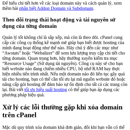
Để hiểu chi tiết hơn về các loại domain này và cách quản lý, xem
thêm bài
phân biệt Addon Domain và Subdomain
.
Theo dõi trạng thái hoạt động và tài nguyên sử
dụng của từng domain
Quản lý tốt không chỉ là sắp xếp, mà còn là theo dõi. cPanel cung
cấp các công cụ thống kê mạnh mẽ giúp bạn biết được hosting của
mình đang hoạt động như thế nào. Hãy chú ý đến các mục như
“Awstats” hoặc “Webalizer” để xem lưu lượng truy cập chi tiết cho
từng domain. Quan trọng hơn, hãy thường xuyên kiểm tra mục
“Resource Usage” (Sử dụng tài nguyên). Công cụ này sẽ cho bạn
biết website nào đang chiếm nhiều CPU, bộ nhớ RAM hay thực
hiện nhiều tiến trình nhất. Nếu một domain nào đó liên tục gây quá
tải cho hosting, bạn có thể cần tối ưu lại mã nguồn website đó hoặc
nâng cấp gói hosting để đảm bảo sự ổn định cho tất cả các trang còn
lại. Bài viết
tối ưu hiệu suất hosting
có thể giúp bạn áp dụng các
phương pháp hiệu quả.
Xử lý các lỗi thường gặp khi xóa domain
trên cPanel
Mặc dù quy trình xóa domain khá đơn giản, đôi khi bạn vẫn có thể