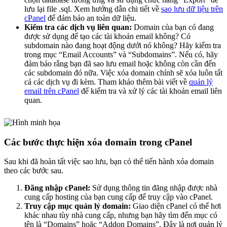
lưu lại file .sql. Xem hướng dẫn chi tiết về
sao lưu dữ liệu trên
cPanel
để đảm bảo an toàn dữ liệu.
Kiểm tra các dịch vụ liên quan:
Domain của bạn có đang
được sử dụng để tạo các tài khoản email không? Có
subdomain nào đang hoạt động dưới nó không? Hãy kiểm tra
trong mục “Email Accounts” và “Subdomains”. Nếu có, hãy
đảm bảo rằng bạn đã sao lưu email hoặc không còn cần đến
các subdomain đó nữa. Việc xóa domain chính sẽ xóa luôn tất
cả các dịch vụ đi kèm. Tham khảo thêm bài viết về
quản lý
email trên cPanel
để kiểm tra và xử lý các tài khoản email liên
quan.
Các bước thực hiện xóa domain trong cPanel
Sau khi đã hoàn tất việc sao lưu, bạn có thể tiến hành xóa domain
theo các bước sau.
Đăng nhập cPanel:
Sử dụng thông tin đăng nhập được nhà
cung cấp hosting của bạn cung cấp để truy cập vào cPanel.
Truy cập mục quản lý domain:
Giao diện cPanel có thể hơi
khác nhau tùy nhà cung cấp, nhưng bạn hãy tìm đến mục có
tên là “Domains” hoặc “Addon Domains”. Đây là nơi quản lý