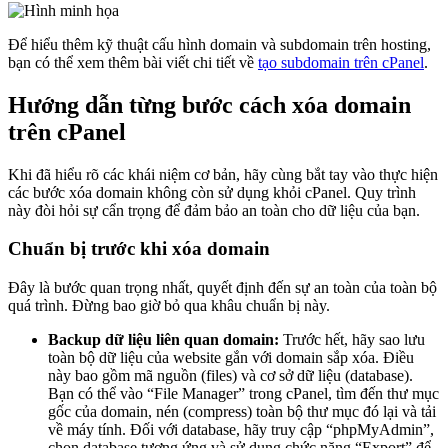
Để hiểu thêm kỹ thuật cấu hình domain và subdomain trên hosting,
bạn có thể xem thêm bài viết chi tiết về
tạo subdomain trên cPanel
.
Hướng dẫn từng bước cách xóa domain
trên cPanel
Khi đã hiểu rõ các khái niệm cơ bản, hãy cùng bắt tay vào thực hiện
các bước xóa domain không còn sử dụng khỏi cPanel. Quy trình
này đòi hỏi sự cẩn trọng để đảm bảo an toàn cho dữ liệu của bạn.
Chuẩn bị trước khi xóa domain
Đây là bước quan trọng nhất, quyết định đến sự an toàn của toàn bộ
quá trình. Đừng bao giờ bỏ qua khâu chuẩn bị này.
Backup dữ liệu liên quan domain:
Trước hết, hãy sao lưu
toàn bộ dữ liệu của website gắn với domain sắp xóa. Điều
này bao gồm mã nguồn (files) và cơ sở dữ liệu (database).
Bạn có thể vào “File Manager” trong cPanel, tìm đến thư mục
gốc của domain, nén (compress) toàn bộ thư mục đó lại và tải
về máy tính. Đối với database, hãy truy cập “phpMyAdmin”,
chọn database tương ứng và sử dụng chức năng “Export” để