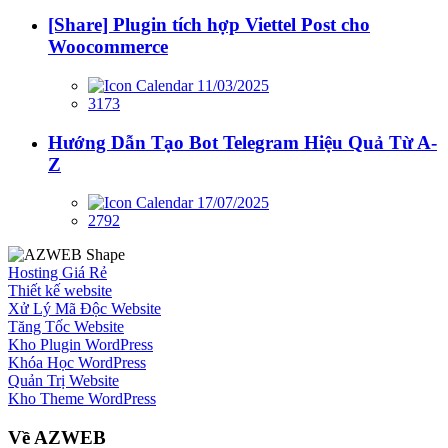
[Share] Plugin tích hợp Viettel Post cho
Woocommerce
11/03/2025
3173
Hướng Dẫn Tạo Bot Telegram Hiệu Quả Từ A-
Z
17/07/2025
2792
Hosting Giá Rẻ
Thiết kế website
Xử Lý Mã Độc Website
Tăng Tốc Website
Kho Plugin WordPress
Khóa Học WordPress
Quản Trị Website
Kho Theme WordPress
Về AZWEB