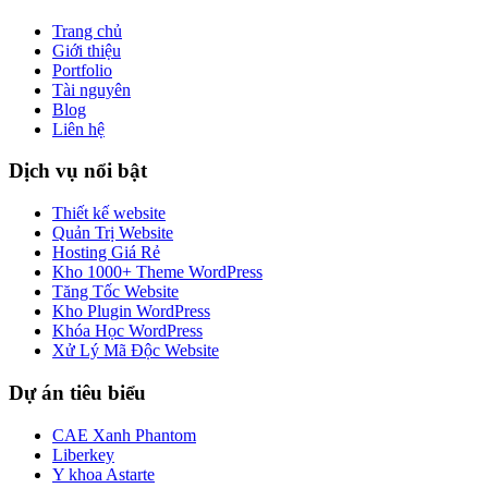
Trang chủ
Giới thiệu
Portfolio
Tài nguyên
Blog
Liên hệ
Dịch vụ nổi bật
Thiết kế website
Quản Trị Website
Hosting Giá Rẻ
Kho 1000+ Theme WordPress
Tăng Tốc Website
Kho Plugin WordPress
Khóa Học WordPress
Xử Lý Mã Độc Website
Dự án tiêu biểu
CAE Xanh Phantom
Liberkey
Y khoa Astarte