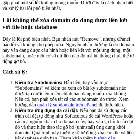
gặp phải một số lỗi không mong muốn. Dưới đây là cách nhận biết
và xử lý hai lỗi phổ biến nhất.
Lỗi không thể xóa domain do đang được liên kết
với file hoặc database
Đây là lỗi phổ biến nhất. Bạn nhấn nút “Remove”, nhưng cPanel
báo lỗi và không cho phép xóa. Nguyên nhân thường là do domain
này vẫn đang được cấu hình hoặc liên kết với một ứng dụng, một
subdomain, hoặc một cơ sở dữ liệu nào đó mà hệ thống chưa thể tự
động gỡ bỏ.
Cách xử lý:
Kiểm tra Subdomains:
Đầu tiên, hãy vào mục
“Subdomains” và kiểm tra xem có bất kỳ subdomain nào
được tạo dưới tên miền chính bạn đang muốn xóa không.
Nếu có, bạn phải xóa tất cả các subdomain đó trước. Xem
hướng dẫn
quản lý subdomain trên cPanel
để thực hiện.
Kiểm tra ứng dụng đã cài đặt:
Nếu bạn đã sử dụng các
trình cài đặt tự động như Softaculous để cài WordPress hoặc
các mã nguồn khác cho domain này, hãy vào lại trình cài đặt
đó và thực hiện thao tác gỡ bỏ (uninstall) ứng dụng khỏi
domain. Quá trình này thường sẽ tự động xóa các file và liên
kết database giúp bạn. Tham khảo thêm
hướng dẫn