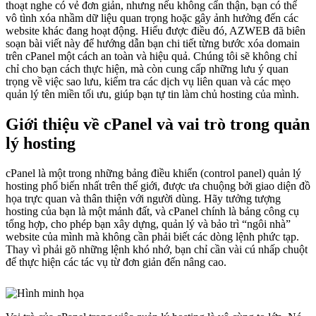
thoạt nghe có vẻ đơn giản, nhưng nếu không cẩn thận, bạn có thể
vô tình xóa nhầm dữ liệu quan trọng hoặc gây ảnh hưởng đến các
website khác đang hoạt động. Hiểu được điều đó, AZWEB đã biên
soạn bài viết này để hướng dẫn bạn chi tiết từng bước xóa domain
trên cPanel một cách an toàn và hiệu quả. Chúng tôi sẽ không chỉ
chỉ cho bạn cách thực hiện, mà còn cung cấp những lưu ý quan
trọng về việc sao lưu, kiểm tra các dịch vụ liên quan và các mẹo
quản lý tên miền tối ưu, giúp bạn tự tin làm chủ hosting của mình.
Giới thiệu về cPanel và vai trò trong quản
lý hosting
cPanel là một trong những bảng điều khiển (control panel) quản lý
hosting phổ biến nhất trên thế giới, được ưa chuộng bởi giao diện đồ
họa trực quan và thân thiện với người dùng. Hãy tưởng tượng
hosting của bạn là một mảnh đất, và cPanel chính là bảng công cụ
tổng hợp, cho phép bạn xây dựng, quản lý và bảo trì “ngôi nhà”
website của mình mà không cần phải biết các dòng lệnh phức tạp.
Thay vì phải gõ những lệnh khó nhớ, bạn chỉ cần vài cú nhấp chuột
để thực hiện các tác vụ từ đơn giản đến nâng cao.