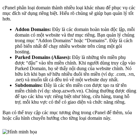
cPanel phân loại domain thành nhiều loại khác nhau để phục vụ các
mục đích sử dụng riêng biệt. Hiểu rõ chúng sẽ giúp bạn quản lý tốt
hơn.
Addon Domains:
Đây là các domain hoàn toàn độc lập, mỗi
domain có một website và thư mục riêng. Bạn quản lý chúng
trong mục “Addon Domains” hoặc “Domains”. Đây là cách
phổ biến nhất để chạy nhiều website trên cùng một gói
hosting.
Parked Domains (Aliases):
Đây là những tên miền phụ
được “đậu” vào tên miền chính. Khi người dùng truy cập vào
Parked Domain, họ sẽ thấy nội dung của website chính. Nó
hữu ích khi bạn sở hữu nhiều đuôi tên miền (ví dụ: .com, .vn,
.net) và muốn tất cả đều trỏ về một website duy nhất.
Subdomains:
Đây là các tên miền con được tạo ra từ tên
miền chính (ví dụ: shop.azweb.vn). Chúng thường được dùng
để tạo các khu vực riêng biệt như blog, cửa hàng, trang hỗ
trợ, mỗi khu vực có thể có giao diện và chức năng riêng.
Bạn có thể truy cập các mục tương ứng trong cPanel để thêm, xóa
hoặc cấu hình chuyển hướng cho từng loại domain này.