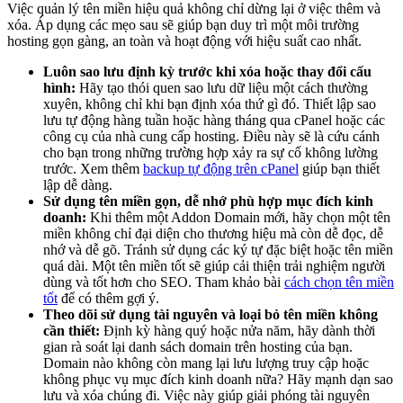
Việc quản lý tên miền hiệu quả không chỉ dừng lại ở việc thêm và
xóa. Áp dụng các mẹo sau sẽ giúp bạn duy trì một môi trường
hosting gọn gàng, an toàn và hoạt động với hiệu suất cao nhất.
Luôn sao lưu định kỳ trước khi xóa hoặc thay đổi cấu
hình:
Hãy tạo thói quen sao lưu dữ liệu một cách thường
xuyên, không chỉ khi bạn định xóa thứ gì đó. Thiết lập sao
lưu tự động hàng tuần hoặc hàng tháng qua cPanel hoặc các
công cụ của nhà cung cấp hosting. Điều này sẽ là cứu cánh
cho bạn trong những trường hợp xảy ra sự cố không lường
trước. Xem thêm
backup tự động trên cPanel
giúp bạn thiết
lập dễ dàng.
Sử dụng tên miền gọn, dễ nhớ phù hợp mục đích kinh
doanh:
Khi thêm một Addon Domain mới, hãy chọn một tên
miền không chỉ đại diện cho thương hiệu mà còn dễ đọc, dễ
nhớ và dễ gõ. Tránh sử dụng các ký tự đặc biệt hoặc tên miền
quá dài. Một tên miền tốt sẽ giúp cải thiện trải nghiệm người
dùng và tốt hơn cho SEO. Tham khảo bài
cách chọn tên miền
tốt
để có thêm gợi ý.
Theo dõi sử dụng tài nguyên và loại bỏ tên miền không
cần thiết:
Định kỳ hàng quý hoặc nửa năm, hãy dành thời
gian rà soát lại danh sách domain trên hosting của bạn.
Domain nào không còn mang lại lưu lượng truy cập hoặc
không phục vụ mục đích kinh doanh nữa? Hãy mạnh dạn sao
lưu và xóa chúng đi. Việc này giúp giải phóng tài nguyên