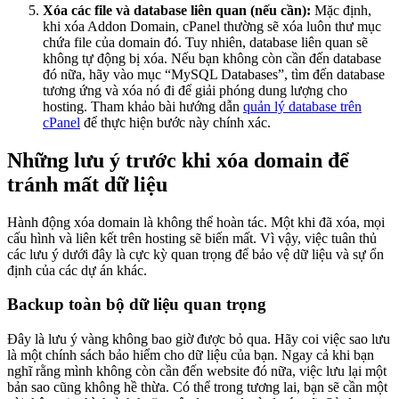
Xóa các file và database liên quan (nếu cần):
Mặc định,
khi xóa Addon Domain, cPanel thường sẽ xóa luôn thư mục
chứa file của domain đó. Tuy nhiên, database liên quan sẽ
không tự động bị xóa. Nếu bạn không còn cần đến database
đó nữa, hãy vào mục “MySQL Databases”, tìm đến database
tương ứng và xóa nó đi để giải phóng dung lượng cho
hosting. Tham khảo bài hướng dẫn
quản lý database trên
cPanel
để thực hiện bước này chính xác.
Những lưu ý trước khi xóa domain để
tránh mất dữ liệu
Hành động xóa domain là không thể hoàn tác. Một khi đã xóa, mọi
cấu hình và liên kết trên hosting sẽ biến mất. Vì vậy, việc tuân thủ
các lưu ý dưới đây là cực kỳ quan trọng để bảo vệ dữ liệu và sự ổn
định của các dự án khác.
Backup toàn bộ dữ liệu quan trọng
Đây là lưu ý vàng không bao giờ được bỏ qua. Hãy coi việc sao lưu
là một chính sách bảo hiểm cho dữ liệu của bạn. Ngay cả khi bạn
nghĩ rằng mình không còn cần đến website đó nữa, việc lưu lại một
bản sao cũng không hề thừa. Có thể trong tương lai, bạn sẽ cần một