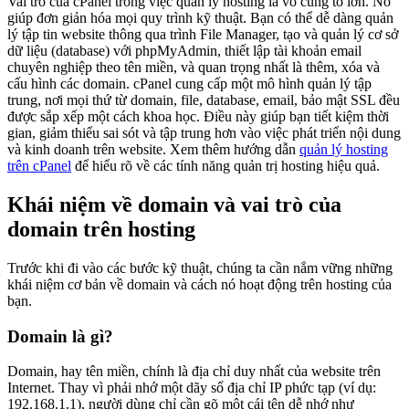
Vai trò của cPanel trong việc quản lý hosting là vô cùng to lớn. Nó
giúp đơn giản hóa mọi quy trình kỹ thuật. Bạn có thể dễ dàng quản
lý tập tin website thông qua trình File Manager, tạo và quản lý cơ sở
dữ liệu (database) với phpMyAdmin, thiết lập tài khoản email
chuyên nghiệp theo tên miền, và quan trọng nhất là thêm, xóa và
cấu hình các domain. cPanel cung cấp một mô hình quản lý tập
trung, nơi mọi thứ từ domain, file, database, email, bảo mật SSL đều
được sắp xếp một cách khoa học. Điều này giúp bạn tiết kiệm thời
gian, giảm thiểu sai sót và tập trung hơn vào việc phát triển nội dung
và kinh doanh trên website. Xem thêm hướng dẫn
quản lý hosting
trên cPanel
để hiểu rõ về các tính năng quản trị hosting hiệu quả.
Khái niệm về domain và vai trò của
domain trên hosting
Trước khi đi vào các bước kỹ thuật, chúng ta cần nắm vững những
khái niệm cơ bản về domain và cách nó hoạt động trên hosting của
bạn.
Domain là gì?
Domain, hay tên miền, chính là địa chỉ duy nhất của website trên
Internet. Thay vì phải nhớ một dãy số địa chỉ IP phức tạp (ví dụ:
192.168.1.1), người dùng chỉ cần gõ một cái tên dễ nhớ như