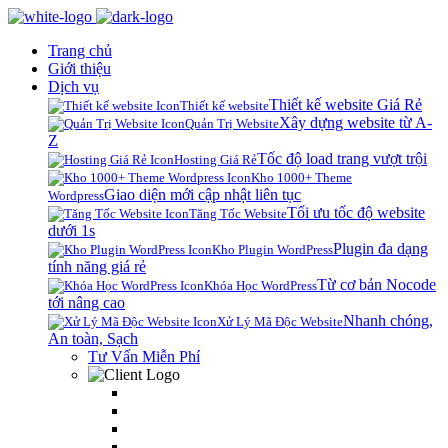
Trang chủ
Giới thiệu
Dịch vụ
Thiết kế website Giá Rẻ
Thiết kế website
Xây dựng website từ A-
Quản Trị Website
Z
Tốc độ load trang vượt trội
Hosting Giá Rẻ
Kho 1000+ Theme
Giao diện mới cập nhật liên tục
Wordpress
Tối ưu tốc độ website
Tăng Tốc Website
dưới 1s
Plugin đa dạng
Kho Plugin WordPress
tính năng giá rẻ
Từ cơ bản Nocode
Khóa Học WordPress
tới nâng cao
Nhanh chóng,
Xử Lý Mã Độc Website
An toàn, Sạch
Tư Vấn Miễn Phí