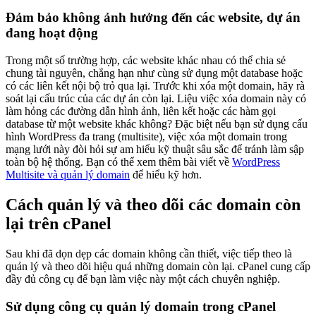
Đảm bảo không ảnh hưởng đến các website, dự án
đang hoạt động
Trong một số trường hợp, các website khác nhau có thể chia sẻ
chung tài nguyên, chẳng hạn như cùng sử dụng một database hoặc
có các liên kết nội bộ trỏ qua lại. Trước khi xóa một domain, hãy rà
soát lại cấu trúc của các dự án còn lại. Liệu việc xóa domain này có
làm hỏng các đường dẫn hình ảnh, liên kết hoặc các hàm gọi
database từ một website khác không? Đặc biệt nếu bạn sử dụng cấu
hình WordPress đa trang (multisite), việc xóa một domain trong
mạng lưới này đòi hỏi sự am hiểu kỹ thuật sâu sắc để tránh làm sập
toàn bộ hệ thống. Bạn có thể xem thêm bài viết về
WordPress
Multisite và quản lý domain
để hiểu kỹ hơn.
Cách quản lý và theo dõi các domain còn
lại trên cPanel
Sau khi đã dọn dẹp các domain không cần thiết, việc tiếp theo là
quản lý và theo dõi hiệu quả những domain còn lại. cPanel cung cấp
đầy đủ công cụ để bạn làm việc này một cách chuyên nghiệp.
Sử dụng công cụ quản lý domain trong cPanel