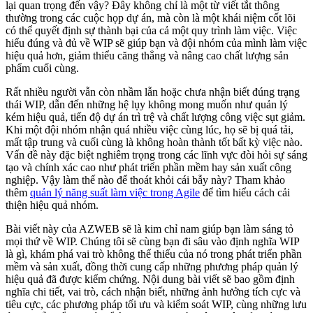
lại quan trọng đến vậy? Đây không chỉ là một từ viết tắt thông
thường trong các cuộc họp dự án, mà còn là một khái niệm cốt lõi
có thể quyết định sự thành bại của cả một quy trình làm việc. Việc
hiểu đúng và đủ về WIP sẽ giúp bạn và đội nhóm của mình làm việc
hiệu quả hơn, giảm thiểu căng thẳng và nâng cao chất lượng sản
phẩm cuối cùng.
Rất nhiều người vẫn còn nhầm lẫn hoặc chưa nhận biết đúng trạng
thái WIP, dẫn đến những hệ lụy không mong muốn như quản lý
kém hiệu quả, tiến độ dự án trì trệ và chất lượng công việc sụt giảm.
Khi một đội nhóm nhận quá nhiều việc cùng lúc, họ sẽ bị quá tải,
mất tập trung và cuối cùng là không hoàn thành tốt bất kỳ việc nào.
Vấn đề này đặc biệt nghiêm trọng trong các lĩnh vực đòi hỏi sự sáng
tạo và chính xác cao như phát triển phần mềm hay sản xuất công
nghiệp. Vậy làm thế nào để thoát khỏi cái bẫy này? Tham khảo
thêm
quản lý năng suất làm việc trong Agile
để tìm hiểu cách cải
thiện hiệu quả nhóm.
Bài viết này của AZWEB sẽ là kim chỉ nam giúp bạn làm sáng tỏ
mọi thứ về WIP. Chúng tôi sẽ cùng bạn đi sâu vào định nghĩa WIP
là gì, khám phá vai trò không thể thiếu của nó trong phát triển phần
mềm và sản xuất, đồng thời cung cấp những phương pháp quản lý
hiệu quả đã được kiểm chứng. Nội dung bài viết sẽ bao gồm định
nghĩa chi tiết, vai trò, cách nhận biết, những ảnh hưởng tích cực và
tiêu cực, các phương pháp tối ưu và kiểm soát WIP, cùng những lưu