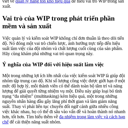
viết về
quản lý hàng tồn kho hiệu quả
để hiểu vai trò WIP trong sản
xuất.
Vai trò của WIP trong phát triển phần
mềm và sản xuất
Việc quản lý và kiểm soát WIP không chỉ đơn thuần là theo dõi tiến
độ. Nó đóng một vai trò chiến lược, ảnh hưởng trực tiếp đến hiệu
suất làm việc của đội nhóm và chất lượng cuối cùng của sản phẩm.
Hãy cùng khám phá những vai trò quan trọng này.
Ý nghĩa của WIP đối với hiệu suất làm việc
Một trong những lợi ích lớn nhất của việc kiểm soát WIP là giúp đội
nhóm tập trung cao độ. Khi số lượng công việc được giới hạn ở một
mức độ hợp lý, mỗi thành viên có thể dành toàn bộ tâm trí và năng
lượng để giải quyết từng nhiệm vụ một. Điều này giúp loại bỏ tình
trạng “đa nhiệm” (multitasking) kém hiệu quả, một trong những
nguyên nhân hàng đầu gây lãng phí thời gian và làm giảm năng
suất. Thay vì phải liên tục chuyển đổi ngữ cảnh giữa nhiều công
việc khác nhau, họ có thể đi sâu vào vấn đề và hoàn thành nó nhanh
hơn, tốt hơn. Tìm hiểu thêm về
đa nhiệm trong làm việc và cách hạn
chế
để cải thiện năng suất nhóm.