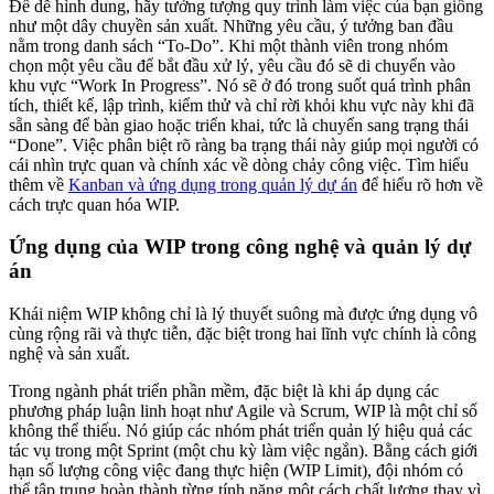
Để dễ hình dung, hãy tưởng tượng quy trình làm việc của bạn giống
như một dây chuyền sản xuất. Những yêu cầu, ý tưởng ban đầu
nằm trong danh sách “To-Do”. Khi một thành viên trong nhóm
chọn một yêu cầu để bắt đầu xử lý, yêu cầu đó sẽ di chuyển vào
khu vực “Work In Progress”. Nó sẽ ở đó trong suốt quá trình phân
tích, thiết kế, lập trình, kiểm thử và chỉ rời khỏi khu vực này khi đã
sẵn sàng để bàn giao hoặc triển khai, tức là chuyển sang trạng thái
“Done”. Việc phân biệt rõ ràng ba trạng thái này giúp mọi người có
cái nhìn trực quan và chính xác về dòng chảy công việc. Tìm hiểu
thêm về
Kanban và ứng dụng trong quản lý dự án
để hiểu rõ hơn về
cách trực quan hóa WIP.
Ứng dụng của WIP trong công nghệ và quản lý dự
án
Khái niệm WIP không chỉ là lý thuyết suông mà được ứng dụng vô
cùng rộng rãi và thực tiễn, đặc biệt trong hai lĩnh vực chính là công
nghệ và sản xuất.
Trong ngành phát triển phần mềm, đặc biệt là khi áp dụng các
phương pháp luận linh hoạt như Agile và Scrum, WIP là một chỉ số
không thể thiếu. Nó giúp các nhóm phát triển quản lý hiệu quả các
tác vụ trong một Sprint (một chu kỳ làm việc ngắn). Bằng cách giới
hạn số lượng công việc đang thực hiện (WIP Limit), đội nhóm có
thể tập trung hoàn thành từng tính năng một cách chất lượng thay vì