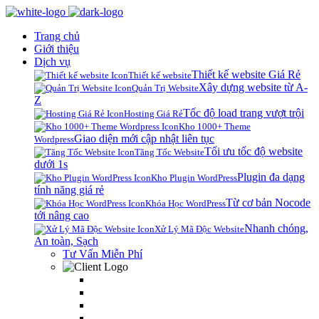
Trang chủ
Giới thiệu
Dịch vụ
Thiết kế website Giá Rẻ
Thiết kế website
Xây dựng website từ A-
Quản Trị Website
Z
Tốc độ load trang vượt trội
Hosting Giá Rẻ
Kho 1000+ Theme
Giao diện mới cập nhật liên tục
Wordpress
Tối ưu tốc độ website
Tăng Tốc Website
dưới 1s
Plugin đa dạng
Kho Plugin WordPress
tính năng giá rẻ
Từ cơ bản Nocode
Khóa Học WordPress
tới nâng cao
Nhanh chóng,
Xử Lý Mã Độc Website
An toàn, Sạch
Tư Vấn Miễn Phí