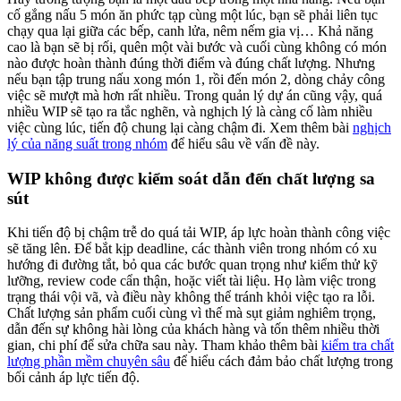
cố gắng nấu 5 món ăn phức tạp cùng một lúc, bạn sẽ phải liên tục
chạy qua lại giữa các bếp, canh lửa, nêm nếm gia vị… Khả năng
cao là bạn sẽ bị rối, quên một vài bước và cuối cùng không có món
nào được hoàn thành đúng thời điểm và đúng chất lượng. Nhưng
nếu bạn tập trung nấu xong món 1, rồi đến món 2, dòng chảy công
việc sẽ mượt mà hơn rất nhiều. Trong quản lý dự án cũng vậy, quá
nhiều WIP sẽ tạo ra tắc nghẽn, và nghịch lý là càng cố làm nhiều
việc cùng lúc, tiến độ chung lại càng chậm đi. Xem thêm bài
nghịch
lý của năng suất trong nhóm
để hiểu sâu về vấn đề này.
WIP không được kiểm soát dẫn đến chất lượng sa
sút
Khi tiến độ bị chậm trễ do quá tải WIP, áp lực hoàn thành công việc
sẽ tăng lên. Để bắt kịp deadline, các thành viên trong nhóm có xu
hướng đi đường tắt, bỏ qua các bước quan trọng như kiểm thử kỹ
lưỡng, review code cẩn thận, hoặc viết tài liệu. Họ làm việc trong
trạng thái vội vã, và điều này không thể tránh khỏi việc tạo ra lỗi.
Chất lượng sản phẩm cuối cùng vì thế mà sụt giảm nghiêm trọng,
dẫn đến sự không hài lòng của khách hàng và tốn thêm nhiều thời
gian, chi phí để sửa chữa sau này. Tham khảo thêm bài
kiểm tra chất
lượng phần mềm chuyên sâu
để hiểu cách đảm bảo chất lượng trong
bối cảnh áp lực tiến độ.