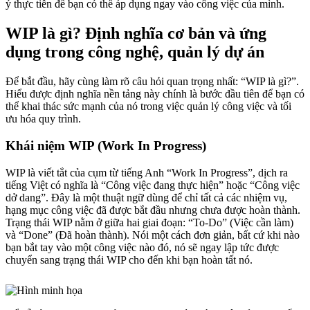
ý thực tiễn để bạn có thể áp dụng ngay vào công việc của mình.
WIP là gì? Định nghĩa cơ bản và ứng
dụng trong công nghệ, quản lý dự án
Để bắt đầu, hãy cùng làm rõ câu hỏi quan trọng nhất: “WIP là gì?”.
Hiểu được định nghĩa nền tảng này chính là bước đầu tiên để bạn có
thể khai thác sức mạnh của nó trong việc quản lý công việc và tối
ưu hóa quy trình.
Khái niệm WIP (Work In Progress)
WIP là viết tắt của cụm từ tiếng Anh “Work In Progress”, dịch ra
tiếng Việt có nghĩa là “Công việc đang thực hiện” hoặc “Công việc
dở dang”. Đây là một thuật ngữ dùng để chỉ tất cả các nhiệm vụ,
hạng mục công việc đã được bắt đầu nhưng chưa được hoàn thành.
Trạng thái WIP nằm ở giữa hai giai đoạn: “To-Do” (Việc cần làm)
và “Done” (Đã hoàn thành). Nói một cách đơn giản, bất cứ khi nào
bạn bắt tay vào một công việc nào đó, nó sẽ ngay lập tức được
chuyển sang trạng thái WIP cho đến khi bạn hoàn tất nó.