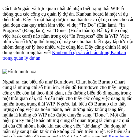
Cách đơn giản và trực quan nhất để nhận biết trạng thái WIP là
thông qua các công cụ quản lý dự án. Kanban board là một ví dụ
điển hình. Đây là một bảng được chia thành các cột đại diện cho các
giai đoạn của quy trình làm việc, ví dụ: “To Do” (Cần làm), “In
Progress” (Đang làm), và “Done” (Hoàn thành). Bất kỳ thẻ công
việc (task card) nào nằm trong cột “In Progress” đều là WIP. Việc
nhìn vào số lượng thẻ trong cột này sẽ cho bạn biết ngay lập tức đội
nhóm đang xử lý bao nhiêu việc cùng lúc. Đây cũng chính là nội
dung chính trong bài viết
Kanban là gì và cách áp dụng Kanban
trong quản lý dự án
.
Ngoài ra, các biểu đồ như Burndown Chart hoặc Burnup Chart
cũng là những chỉ số hữu ích. Biểu đồ Burndown cho thấy lượng
công việc còn lại theo thời gian, nếu đường biểu đồ đi ngang trong
một thời gian dài, đó là dấu hiệu cho thấy các công việc đang bị tắc
nghẽn trong trạng thái WIP. Ngược lại, biểu đồ Burnup cho thấy
lượng công việc đã hoàn thành, nếu đường này không tăng lên,
nghĩa là không có WIP nào được chuyển sang “Done”. Một dấu
hiệu phi kỹ thuật khác nhưng cũng rất quan trọng là cảm giác quá
tải của đội nhóm, hoặc khi các công việc “dở dang” tồn đọng từ
tuần này sang tuần khác mà không có tiến triển rõ rệt. Để hiểu sâu
hơn về các biểu đồ trong quản lý dự án Agile, xem bài
Burndown