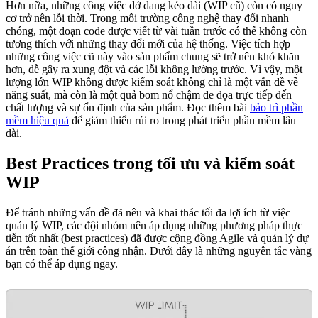
Hơn nữa, những công việc dở dang kéo dài (WIP cũ) còn có nguy
cơ trở nên lỗi thời. Trong môi trường công nghệ thay đổi nhanh
chóng, một đoạn code được viết từ vài tuần trước có thể không còn
tương thích với những thay đổi mới của hệ thống. Việc tích hợp
những công việc cũ này vào sản phẩm chung sẽ trở nên khó khăn
hơn, dễ gây ra xung đột và các lỗi không lường trước. Vì vậy, một
lượng lớn WIP không được kiểm soát không chỉ là một vấn đề về
năng suất, mà còn là một quả bom nổ chậm đe dọa trực tiếp đến
chất lượng và sự ổn định của sản phẩm. Đọc thêm bài
bảo trì phần
mềm hiệu quả
để giảm thiểu rủi ro trong phát triển phần mềm lâu
dài.
Best Practices trong tối ưu và kiểm soát
WIP
Để tránh những vấn đề đã nêu và khai thác tối đa lợi ích từ việc
quản lý WIP, các đội nhóm nên áp dụng những phương pháp thực
tiễn tốt nhất (best practices) đã được cộng đồng Agile và quản lý dự
án trên toàn thế giới công nhận. Dưới đây là những nguyên tắc vàng
bạn có thể áp dụng ngay.