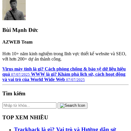
Bùi Mạnh Đức
AZWEB Team
Hơn 10+ năm kinh nghiệm trong lĩnh vực thiết kế website và SEO,
với hơn 200+ dự án thành công.
Virus máy tính là gì? Cách phòng chống & bảo vệ dữ liệu hiệu
quả
WWW là gì? Khám phá lịch sử, cách hoạt động
07/07/2025
và vai trò của World Wide Web
07/07/2025
Tìm kiếm
TOP XEM NHIỀU
Trackback là gì? Vai trò và Hướng dẫn sử