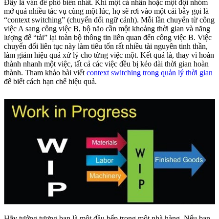
Đây là vấn đề phổ biến nhất. Khi một cá nhân hoặc một đội nhóm
mở quá nhiều tác vụ cùng một lúc, họ sẽ rơi vào một cái bẫy gọi là
“context switching” (chuyển đổi ngữ cảnh). Mỗi lần chuyển từ công
việc A sang công việc B, bộ não cần một khoảng thời gian và năng
lượng để “tải” lại toàn bộ thông tin liên quan đến công việc B. Việc
chuyển đổi liên tục này làm tiêu tốn rất nhiều tài nguyên tinh thần,
làm giảm hiệu quả xử lý cho từng việc một. Kết quả là, thay vì hoàn
thành nhanh một việc, tất cả các việc đều bị kéo dài thời gian hoàn
thành. Tham khảo bài viết
context switching trong quản lý thời gian
để biết cách hạn chế hiệu quả.
Hãy tưởng tượng bạn là một đầu bếp trong một nhà hàng. Nếu bạn