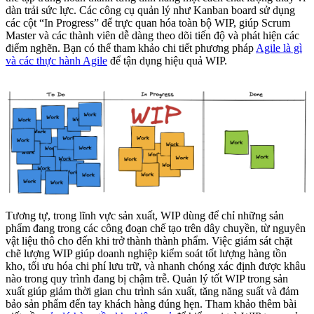
dàn trải sức lực. Các công cụ quản lý như Kanban board sử dụng
các cột “In Progress” để trực quan hóa toàn bộ WIP, giúp Scrum
Master và các thành viên dễ dàng theo dõi tiến độ và phát hiện các
điểm nghẽn. Bạn có thể tham khảo chi tiết phương pháp
Agile là gì
và các thực hành Agile
để tận dụng hiệu quả WIP.
Tương tự, trong lĩnh vực sản xuất, WIP dùng để chỉ những sản
phẩm đang trong các công đoạn chế tạo trên dây chuyền, từ nguyên
vật liệu thô cho đến khi trở thành thành phẩm. Việc giám sát chặt
chẽ lượng WIP giúp doanh nghiệp kiểm soát tốt lượng hàng tồn
kho, tối ưu hóa chi phí lưu trữ, và nhanh chóng xác định được khâu
nào trong quy trình đang bị chậm trễ. Quản lý tốt WIP trong sản
xuất giúp giảm thời gian chu trình sản xuất, tăng năng suất và đảm
bảo sản phẩm đến tay khách hàng đúng hẹn. Tham khảo thêm bài