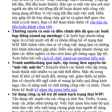
bắt đầu, Bắt đầu hoàn thành). Hãy tạo ra một văn hóa nơi mọi
người ưu tiên hỗ trợ đồng đội để hoàn thành một công việc
đang dang dở thay vì vội vàng bắt đầu một việc mới. Điều
này giúp tối đa hóa dòng chảy giá trị và giảm thời gian chu
trình (cycle time). Bạn có thể tham khảo thêm về
văn hóa ưu
tiên hoàn thành công việc
.
Thường xuyên rà soát và điều chỉnh tiến độ qua các buổi
họp đứng (stand-up meeting):
Các buổi họp nhanh hàng
ngày là cơ hội tuyệt vời để cả nhóm đồng bộ về trạng thái
WIP. Mỗi thành viên chia sẻ về công việc đang làm và những
khó khăn (blocker) gặp phải. Điều này giúp nhanh chóng xác
định các điểm nghẽn và tìm cách tháo gỡ chúng ngay lập tức.
Xem thêm bài viết
cách tổ chức stand-up meeting hiệu quả
.
Tránh multitasking quá mức, tập trung theo nguyên tắc
“một việc một lúc”:
Khuyến khích các thành viên tập trung
hoàn thành một nhiệm vụ tại một thời điểm. Mặc dù trong
thực tế khó có thể tuyệt đối, nhưng việc giảm thiểu sự phân
tâm và chuyển đổi ngữ cảnh sẽ mang lại hiệu quả đáng kinh
ngạc cho cả năng suất và chất lượng công việc cá nhân. Tham
khảo kỹ thuật
kỹ năng tập trung hiệu quả
.
Sử dụng công cụ hỗ trợ để minh bạch trạng thái WIP:
Tận dụng sức mạnh của các công cụ như Jira, Trello, Asana,
hoặc các phần mềm tương tự. Việc trực quan hóa toàn bộ quy
trình làm việc trên một bảng chung giúp mọi người dễ dàng