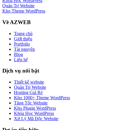
Khóa Học WordPress
Quản Trị Website
Kho Theme WordPress
Về AZWEB
Trang chủ
Giới thiệu
Portfolio
Tài nguyên
Blog
Liên hệ
Dịch vụ nổi bật
Thiết kế website
Quản Trị Website
Hosting Giá Rẻ
Kho 1000+ Theme WordPress
Tăng Tốc Website
Kho Plugin WordPress
Khóa Học WordPress
Xử Lý Mã Độc Website
Dự án tiêu biểu