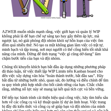
AZWEB muốn nhấn mạnh rằng, việc giới hạn và quản lý WIP
không phải là để hạn chế sự sáng tạo hay gây thêm áp lực, mà
ngược lại, nó giải phóng đội nhóm khỏi sự hỗn loạn của việc ôm
đồm quá nhiều thứ. Nó tạo ra một không gian làm việc có trật tự,
minh bạch và tập trung, nơi mọi người có thể cống hiến tốt nhất khả
năng của mình. Đừng để tình trạng “việc gì cũng dở dang” làm
chậm bước tiến của bạn và đội nhóm.
Chúng tôi khuyến khích bạn bắt đầu áp dụng những phương pháp
đã thảo luận, từ việc thiết lập WIP Limits trên Kanban board cho
đến việc xây dựng văn hóa “hoàn thành trước, bắt đầu sau”. Hãy
bắt đầu từ những bước nhỏ, quan sát, đo lường và điều chỉnh để tìm
ra quy trình phù hợp nhất cho bối cảnh riêng của bạn. Chắc chắn
rằng, những nỗ lực này sẽ mang lại kết quả tích cực và bền vững.
Để tiếp tục hành trình cải thiện hiệu quả công việc, hãy tìm hiểu sâu
hơn về các công cụ và kỹ thuật quản lý dự án linh hoạt. Việc trang
bị đầy đủ kiến thức và công cụ sẽ giúp bạn và đội nhóm của mình
không chỉ làm việc hiệu quả hơn mà còn cảm thấy vui vẻ và gắn kết