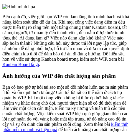
Bên cạnh đó, việc giới hạn WIP còn làm tăng tính minh bạch và khả
năng kiểm soát tiến độ dự án. Khi mọi công việc đang diễn ra đều
được hiển thị rõ ràng trên một bảng chung (như Kanban board), tất
cả mọi người, từ quản lý đến thành viên, đều nắm được bức tranh
tổng thể. Ai đang làm gì? Việc nào đang gặp khó khăn? Việc nào
sắp hoàn thành? Những câu hỏi này được trả lời ngay lập tức, giúp
cả nhóm dễ dàng phối hợp, hỗ trợ lẫn nhau và đưa ra các quyết định
điều chỉnh kịp thời để đảm bảo dự án đi đúng hướng. Để hiểu sâu
hơn về việc sử dụng Kanban board trong kiểm soát WIP, xem bài
Kanban Board là gì
.
Ảnh hưởng của WIP đến chất lượng sản phẩm
Bạn có bao giờ tự hỏi tại sao một số đội nhóm luôn tạo ra sản phẩm
ít lỗi và ổn định hơn không? Câu trả lời rất có thể nằm ở cách họ
quản lý WIP. Khi một công việc không bị thúc ép bởi hàng tá các
nhiệm vụ khác đang chờ đợi, người thực hiện sẽ có đủ thời gian để
làm việc một cách cẩn thận, kiểm tra kỹ lưỡng và tuân thủ các tiêu
chuẩn chất lượng. Việc kiểm soát WIP hiệu quả giúp giảm thiểu các
lỗi ngớ ngẩn do vội vàng hoặc mất tập trung, từ đó nâng cao độ tin
cậy và sự ổn định của sản phẩm cuối cùng. Xem thêm bài
kiểm thử
phần mềm nhanh và hiệu quả
để biết cách nâng cao chất lượng sản