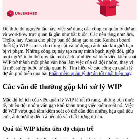
Để thực thi nguyên tắc này, việc sử dụng các công cụ quản lý dự án
và workflow trực quan là gần như bắt buộc. Các nền tảng như Jira,
Trello, hay Asana cho phép bạn dễ dàng tạo ra các Kanban board,
thiết lập WIP Limits cho từng cột và tự động cảnh báo khi giới hạn
bị vi phạm. Những công cụ này tạo ra sự minh bạch tuyệt đối, giúp
mọi người tuân thủ quy tắc một cách tự nhiên và biến việc kiểm soát
WIP trở thành một phần văn hóa làm việc của cả đội nhóm, thay vì
là một sự ép buộc từ cấp quản lý. Tìm hiểu về các công cụ quản lý
dự án phổ biến qua bài
Phần mềm quản lý dự án tốt nhất hiện nay
.
Các vấn đề thường gặp khi xử lý WIP
Mặc dù lợi ích của việc quản lý WIP là rất rõ ràng, nhưng trên thực
tế, nhiều đội nhóm vẫn gặp khó khăn trong việc kiểm soát nó. Việc
để WIP vượt quá tầm kiểm soát có thể dẫn đến những hậu quả tiêu
cực, ảnh hưởng đến cả tiến độ và chất lượng dự án.
Quá tải WIP khiến tiến độ chậm trễ