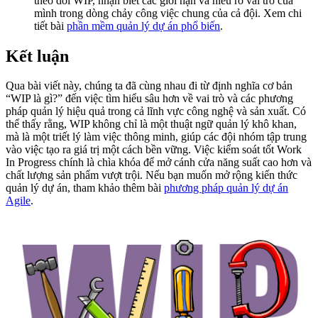
theo dõi WIP, nhận biết các giới hạn và hiểu rõ vai trò của
mình trong dòng chảy công việc chung của cả đội. Xem chi
tiết bài
phần mềm quản lý dự án phổ biến
.
Kết luận
Qua bài viết này, chúng ta đã cùng nhau đi từ định nghĩa cơ bản
“WIP là gì?” đến việc tìm hiểu sâu hơn về vai trò và các phương
pháp quản lý hiệu quả trong cả lĩnh vực công nghệ và sản xuất. Có
thể thấy rằng, WIP không chỉ là một thuật ngữ quản lý khô khan,
mà là một triết lý làm việc thông minh, giúp các đội nhóm tập trung
vào việc tạo ra giá trị một cách bền vững. Việc kiểm soát tốt Work
In Progress chính là chìa khóa để mở cánh cửa năng suất cao hơn và
chất lượng sản phẩm vượt trội. Nếu bạn muốn mở rộng kiến thức
quản lý dự án, tham khảo thêm bài
phương pháp quản lý dự án
Agile
.