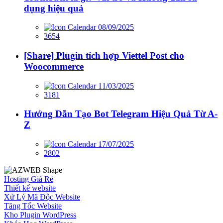
dụng hiệu quả
08/09/2025
3654
[Share] Plugin tích hợp Viettel Post cho
Woocommerce
11/03/2025
3181
Hướng Dẫn Tạo Bot Telegram Hiệu Quả Từ A-
Z
17/07/2025
2802
Hosting Giá Rẻ
Thiết kế website
Xử Lý Mã Độc Website
Tăng Tốc Website
Kho Plugin WordPress