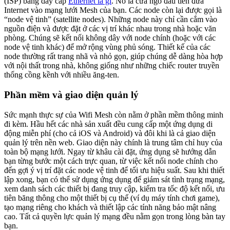
(ISP) bằng dây cáp
Ethernet là gì
. Nó là cửa ngõ đầu tiên đưa
Internet vào mạng lưới Mesh của bạn. Các node còn lại được gọi là
“node vệ tinh” (satellite nodes). Những node này chỉ cần cắm vào
nguồn điện và được đặt ở các vị trí khác nhau trong nhà hoặc văn
phòng. Chúng sẽ kết nối không dây với node chính (hoặc với các
node vệ tinh khác) để mở rộng vùng phủ sóng. Thiết kế của các
node thường rất trang nhã và nhỏ gọn, giúp chúng dễ dàng hòa hợp
với nội thất trong nhà, không giống như những chiếc router truyền
thống cồng kềnh với nhiều ăng-ten.
Phần mềm và giao diện quản lý
Sức mạnh thực sự của Wifi Mesh còn nằm ở phần mềm thông minh
đi kèm. Hầu hết các nhà sản xuất đều cung cấp một ứng dụng di
động miễn phí (cho cả iOS và Android) và đôi khi là cả giao diện
quản lý trên nền web. Giao diện này chính là trung tâm chỉ huy của
toàn bộ mạng lưới. Ngay từ khâu cài đặt, ứng dụng sẽ hướng dẫn
bạn từng bước một cách trực quan, từ việc kết nối node chính cho
đến gợi ý vị trí đặt các node vệ tinh để tối ưu hiệu suất. Sau khi thiết
lập xong, bạn có thể sử dụng ứng dụng để giám sát tình trạng mạng,
xem danh sách các thiết bị đang truy cập, kiểm tra tốc độ kết nối, ưu
tiên băng thông cho một thiết bị cụ thể (ví dụ máy tính chơi game),
tạo mạng riêng cho khách và thiết lập các tính năng bảo mật nâng
cao. Tất cả quyền lực quản lý mạng đều nằm gọn trong lòng bàn tay
bạn.