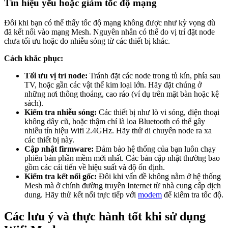
Tín hiệu yếu hoặc giảm tốc độ mạng
Đôi khi bạn có thể thấy tốc độ mạng không được như kỳ vọng dù
đã kết nối vào mạng Mesh. Nguyên nhân có thể do vị trí đặt node
chưa tối ưu hoặc do nhiễu sóng từ các thiết bị khác.
Cách khắc phục:
Tối ưu vị trí node:
Tránh đặt các node trong tủ kín, phía sau
TV, hoặc gần các vật thể kim loại lớn. Hãy đặt chúng ở
những nơi thông thoáng, cao ráo (ví dụ trên mặt bàn hoặc kệ
sách).
Kiểm tra nhiễu sóng:
Các thiết bị như lò vi sóng, điện thoại
không dây cũ, hoặc thậm chí là loa Bluetooth có thể gây
nhiễu tín hiệu Wifi 2.4GHz. Hãy thử di chuyển node ra xa
các thiết bị này.
Cập nhật firmware:
Đảm bảo hệ thống của bạn luôn chạy
phiên bản phần mềm mới nhất. Các bản cập nhật thường bao
gồm các cải tiến về hiệu suất và độ ổn định.
Kiểm tra kết nối gốc:
Đôi khi vấn đề không nằm ở hệ thống
Mesh mà ở chính đường truyền Internet từ nhà cung cấp dịch
dung. Hãy thử kết nối trực tiếp với
modem
để kiểm tra tốc độ.
Các lưu ý và thực hành tốt khi sử dụng