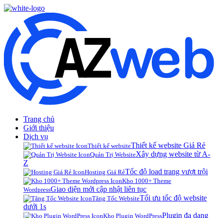
Trang chủ
Giới thiệu
Dịch vụ
Thiết kế website Giá Rẻ
Thiết kế website
Xây dựng website từ A-
Quản Trị Website
Z
Tốc độ load trang vượt trội
Hosting Giá Rẻ
Kho 1000+ Theme
Giao diện mới cập nhật liên tục
Wordpress
Tối ưu tốc độ website
Tăng Tốc Website
dưới 1s
Plugin đa dạng
Kho Plugin WordPress