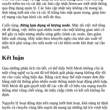
xuyên kiểm tra và cài đặt các bản cập nhật firmware mới nhất thông
qua ứng dụng quản lý. Các bản cập nhật này không chỉ mang lại
tính năng mới mà còn vá các lỗ hổng bảo mật quan trọng, giúp bảo
vệ mạng của bạn khỏi các mối đe dọa.
Cuối cùng,
đừng lạm dụng số lượng node
. Mặc dù việc mở rộng
rất dễ dàng, việc thêm quá nhiều node vào một không gian nhỏ có
thể gây ra hiện tượng nhiễu sóng giữa chính các node, làm giảm
hiệu suất chung. Hãy tuân theo khuyến nghị của nhà sản xuất về
diện tích phủ sóng cho mỗi node và chỉ thêm node khi thực sự cần
thiết.
Kết luận
Qua những phân tích chi tiết, có thể thấy Wifi Mesh không còn là
một công nghệ xa lạ mà đã trở thành giải pháp mạng không dây tối
ưu cho cuộc sống hiện đại. Bằng cách thay thế một router đơn độc
bằng một hệ thống gồm nhiều node thông minh hoạt động phối hợp,
Wifi Mesh đã giải quyết triệt để các vấn đề cố hữu của mạng truyền
thống như vùng chết sóng, tín hiệu chập chờn và kết nối không ổn
định.
Nguyên lý hoạt động dựa trên mạng lưới linh hoạt, khả năng tự định
tuyến và chuyển vùng liền mạch đã mang lại những lợi ích vượt trội: