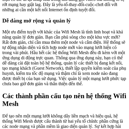
rớt mạng hay giật lag. Đây là yếu-tố-thay-đổi-cuộc-chơi đối với
những ai cần một kết nối Internet ổn định tuyệt đối.
Dễ dàng mở rộng và quản lý
Một ưu điểm tuyệt vời khác của Wifi Mesh là tính linh hoạt và khả
năng quản lý đơn giản. Bạn cần phủ sóng cho một khu vực mới?
Rất đơn giản, chỉ cần mua thêm một node và cắm điện. Hệ thống sẽ
tự động nhận diện và tích hợp node mới vào mạng lưới hiện có
trong vài phút. Hầu hết các hệ thống Wifi Mesh đều đi kèm với một
ứng dụng di động trực quan. Thông qua ứng dụng này, bạn có thể
dễ dàng cài đặt toàn bộ hệ thống, quản lý các thiết bị đang kết nối,
tạo mạng khách (Guest Network), thiết lập quyền kiểm soát của phụ
huynh, kiểm tra tốc độ mạng và thậm chí là xem node nào đang
được thiết bị của bạn sử dụng. Việc quản lý một mạng lưới phức tạp
chưa bao giờ đơn giản và thân thiện đến thế.
Các thành phần cấu tạo nên hệ thống Wifi
Mesh
Để tạo nên một mạng lưới không dây liền mạch và hiệu quả, hệ
thống Wifi Mesh được cấu thành từ hai yếu tố chính: phần cứng là
các node mạng và phần mềm là giao diện quản lý. Sự kết hợp hài