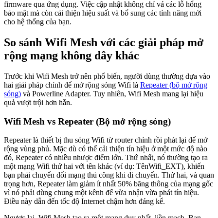
firmware qua ứng dụng. Việc cập nhật không chỉ vá các lỗ hổng
bảo mật mà còn cải thiện hiệu suất và bổ sung các tính năng mới
cho hệ thống của bạn.
So sánh Wifi Mesh với các giải pháp mở
rộng mạng không dây khác
Trước khi Wifi Mesh trở nên phổ biến, người dùng thường dựa vào
hai giải pháp chính để mở rộng sóng Wifi là
Repeater (bộ mở rộng
sóng)
và Powerline Adapter. Tuy nhiên, Wifi Mesh mang lại hiệu
quả vượt trội hơn hẳn.
Wifi Mesh vs Repeater (Bộ mở rộng sóng)
Repeater là thiết bị thu sóng Wifi từ router chính rồi phát lại để mở
rộng vùng phủ. Mặc dù có thể cải thiện tín hiệu ở một mức độ nào
đó, Repeater có nhiều nhược điểm lớn. Thứ nhất, nó thường tạo ra
một mạng Wifi thứ hai với tên khác (ví dụ: TênWifi_EXT), khiến
bạn phải chuyển đổi mạng thủ công khi di chuyển. Thứ hai, và quan
trọng hơn, Repeater làm giảm ít nhất 50% băng thông của mạng gốc
vì nó phải dùng chung một kênh để vừa nhận vừa phát tín hiệu.
Điều này dẫn đến tốc độ Internet chậm hơn đáng kể.
Ngược lại, Wifi Mesh tạo ra một mạng duy nhất, liền mạch. Bạn