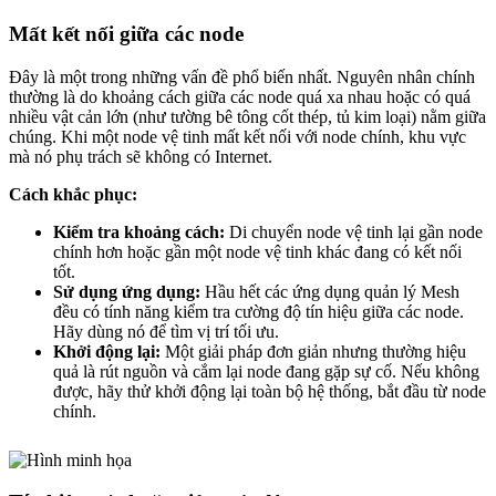
Mất kết nối giữa các node
Đây là một trong những vấn đề phổ biến nhất. Nguyên nhân chính
thường là do khoảng cách giữa các node quá xa nhau hoặc có quá
nhiều vật cản lớn (như tường bê tông cốt thép, tủ kim loại) nằm giữa
chúng. Khi một node vệ tinh mất kết nối với node chính, khu vực
mà nó phụ trách sẽ không có Internet.
Cách khắc phục:
Kiểm tra khoảng cách:
Di chuyển node vệ tinh lại gần node
chính hơn hoặc gần một node vệ tinh khác đang có kết nối
tốt.
Sử dụng ứng dụng:
Hầu hết các ứng dụng quản lý Mesh
đều có tính năng kiểm tra cường độ tín hiệu giữa các node.
Hãy dùng nó để tìm vị trí tối ưu.
Khởi động lại:
Một giải pháp đơn giản nhưng thường hiệu
quả là rút nguồn và cắm lại node đang gặp sự cố. Nếu không
được, hãy thử khởi động lại toàn bộ hệ thống, bắt đầu từ node
chính.