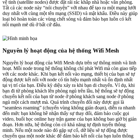
vệ tinh (satellite nodes) được đặt rải rác khắp nhà hoặc văn phòng.
Tất cả các node này “nói chuyện” với nhau để tạo ra một mạng lưới
duy nhất với cùng một tên mạng (SSID) và mật khẩu. Điều này giúp
loại bỏ hoàn toàn các vùng chết sóng và đảm bảo bạn luôn có kết
nối mạnh mẽ dù ở bất cứ đâu.
Nguyên lý hoạt động của hệ thống Wifi Mesh
Nguyên lý hoạt động của Wifi Mesh dựa trên sự thông minh và linh
hoạt. Mỗi node trong hệ thống không chỉ phát Wifi mà còn giao tiếp
với các node khác. Khi bạn kết nối vào mạng, thiết bị của bạn sẽ tự
động được kết nối với node có tín hiệu mạnh nhất và ổn định nhất
tại vị trí của bạn. Điều kỳ diệu xảy ra khi bạn di chuyển. Ví dụ, khi
bạn đi từ phòng khách lên phòng ngủ trên lầu, hệ thống sẽ tự động
chuyển kết nối của bạn từ node ở phòng khách sang node ở phòng
ngủ một cách mượt mà. Quá trình chuyển đổi này được gọi là
“seamless roaming” (chuyển vùng không gián đoạn), diễn ra nhanh
đến mức bạn không hề nhận thấy sự thay đổi, đảm bảo cuộc gọi
video, buổi học online hay trận game của bạn không bao giờ bị gián
đoạn. Hơn nữa, hệ thống còn có khả năng tự định tuyến thông
minh. Nếu một node nào đó gặp sự cố, dữ liệu sẽ tự động được
chuyển qua một node khác để đảm bảo kết nối của bạn luôn thông