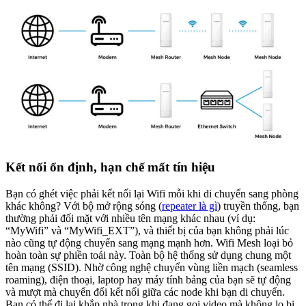
Kết nối ổn định, hạn chế mất tín hiệu
Bạn có ghét việc phải kết nối lại Wifi mỗi khi di chuyển sang phòng
khác không? Với bộ mở rộng sóng (
repeater là gì
) truyền thống, bạn
thường phải đối mặt với nhiều tên mạng khác nhau (ví dụ:
“MyWifi” và “MyWifi_EXT”), và thiết bị của bạn không phải lúc
nào cũng tự động chuyển sang mạng mạnh hơn. Wifi Mesh loại bỏ
hoàn toàn sự phiền toái này. Toàn bộ hệ thống sử dụng chung một
tên mạng (SSID). Nhờ công nghệ chuyển vùng liền mạch (seamless
roaming), điện thoại, laptop hay máy tính bảng của bạn sẽ tự động
và mượt mà chuyển đổi kết nối giữa các node khi bạn di chuyển.
Bạn có thể đi lại khắp nhà trong khi đang gọi video mà không lo bị