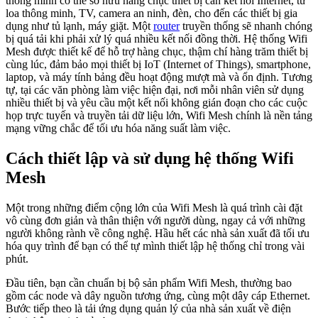
thông minh có thể sở hữu hàng chục thiết bị cần kết nối Internet, từ
loa thông minh, TV, camera an ninh, đèn, cho đến các thiết bị gia
dụng như tủ lạnh, máy giặt. Một
router
truyền thống sẽ nhanh chóng
bị quá tải khi phải xử lý quá nhiều kết nối đồng thời. Hệ thống Wifi
Mesh được thiết kế để hỗ trợ hàng chục, thậm chí hàng trăm thiết bị
cùng lúc, đảm bảo mọi thiết bị IoT (Internet of Things), smartphone,
laptop, và máy tính bảng đều hoạt động mượt mà và ổn định. Tương
tự, tại các văn phòng làm việc hiện đại, nơi mỗi nhân viên sử dụng
nhiều thiết bị và yêu cầu một kết nối không gián đoạn cho các cuộc
họp trực tuyến và truyền tải dữ liệu lớn, Wifi Mesh chính là nền tảng
mạng vững chắc để tối ưu hóa năng suất làm việc.
Cách thiết lập và sử dụng hệ thống Wifi
Mesh
Một trong những điểm cộng lớn của Wifi Mesh là quá trình cài đặt
vô cùng đơn giản và thân thiện với người dùng, ngay cả với những
người không rành về công nghệ. Hầu hết các nhà sản xuất đã tối ưu
hóa quy trình để bạn có thể tự mình thiết lập hệ thống chỉ trong vài
phút.
Đầu tiên, bạn cần chuẩn bị bộ sản phẩm Wifi Mesh, thường bao
gồm các node và dây nguồn tương ứng, cùng một dây cáp Ethernet.
Bước tiếp theo là tải ứng dụng quản lý của nhà sản xuất về điện