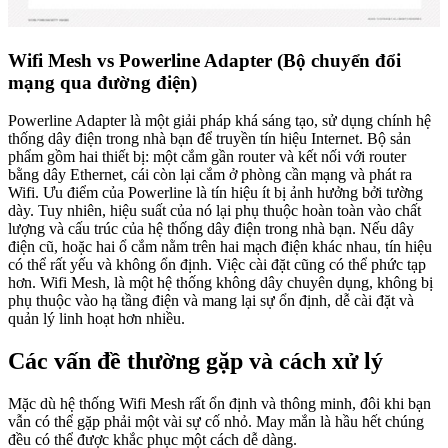
Wifi Mesh vs Powerline Adapter (Bộ chuyển đổi
mạng qua đường điện)
Powerline Adapter là một giải pháp khá sáng tạo, sử dụng chính hệ
thống dây điện trong nhà bạn để truyền tín hiệu Internet. Bộ sản
phẩm gồm hai thiết bị: một cắm gần router và kết nối với router
bằng dây Ethernet, cái còn lại cắm ở phòng cần mạng và phát ra
Wifi. Ưu điểm của Powerline là tín hiệu ít bị ảnh hưởng bởi tường
dày. Tuy nhiên, hiệu suất của nó lại phụ thuộc hoàn toàn vào chất
lượng và cấu trúc của hệ thống dây điện trong nhà bạn. Nếu dây
điện cũ, hoặc hai ổ cắm nằm trên hai mạch điện khác nhau, tín hiệu
có thể rất yếu và không ổn định. Việc cài đặt cũng có thể phức tạp
hơn. Wifi Mesh, là một hệ thống không dây chuyên dụng, không bị
phụ thuộc vào hạ tầng điện và mang lại sự ổn định, dễ cài đặt và
quản lý linh hoạt hơn nhiều.
Các vấn đề thường gặp và cách xử lý
Mặc dù hệ thống Wifi Mesh rất ổn định và thông minh, đôi khi bạn
vẫn có thể gặp phải một vài sự cố nhỏ. May mắn là hầu hết chúng
đều có thể được khắc phục một cách dễ dàng.