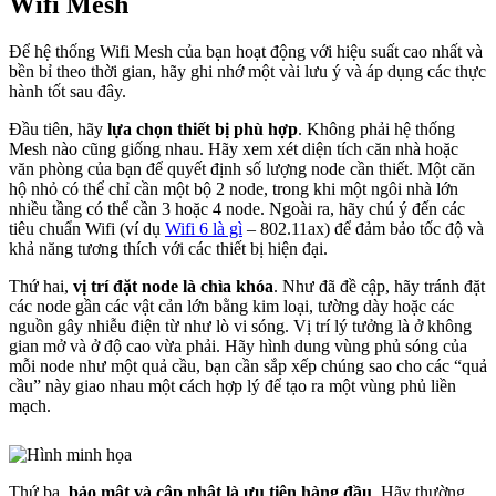
Wifi Mesh
Để hệ thống Wifi Mesh của bạn hoạt động với hiệu suất cao nhất và
bền bỉ theo thời gian, hãy ghi nhớ một vài lưu ý và áp dụng các thực
hành tốt sau đây.
Đầu tiên, hãy
lựa chọn thiết bị phù hợp
. Không phải hệ thống
Mesh nào cũng giống nhau. Hãy xem xét diện tích căn nhà hoặc
văn phòng của bạn để quyết định số lượng node cần thiết. Một căn
hộ nhỏ có thể chỉ cần một bộ 2 node, trong khi một ngôi nhà lớn
nhiều tầng có thể cần 3 hoặc 4 node. Ngoài ra, hãy chú ý đến các
tiêu chuẩn Wifi (ví dụ
Wifi 6 là gì
– 802.11ax) để đảm bảo tốc độ và
khả năng tương thích với các thiết bị hiện đại.
Thứ hai,
vị trí đặt node là chìa khóa
. Như đã đề cập, hãy tránh đặt
các node gần các vật cản lớn bằng kim loại, tường dày hoặc các
nguồn gây nhiễu điện từ như lò vi sóng. Vị trí lý tưởng là ở không
gian mở và ở độ cao vừa phải. Hãy hình dung vùng phủ sóng của
mỗi node như một quả cầu, bạn cần sắp xếp chúng sao cho các “quả
cầu” này giao nhau một cách hợp lý để tạo ra một vùng phủ liền
mạch.
Thứ ba,
bảo mật và cập nhật là ưu tiên hàng đầu
. Hãy thường