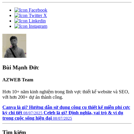
Bùi Mạnh Đức
AZWEB Team
Hơn 10+ năm kinh nghiệm trong lĩnh vực thiết kế website và SEO,
với hơn 200+ dự án thành công.
Canva là gì? Hướng dẫn sử dụng công cụ thiết kế miễn phí cực
kỳ chi tiết
Celeb là gì? Định nghĩa, vai trò & ví dụ
08/07/2025
trong cuộc sống hiện đại
08/07/2025
Tìm kiếm