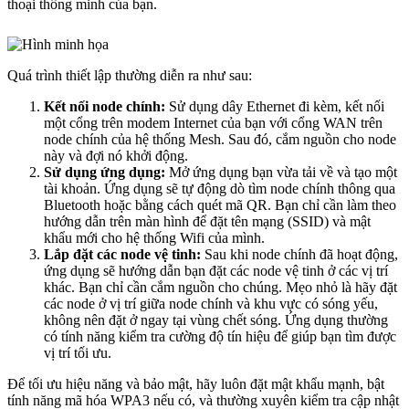
thoại thông minh của bạn.
Quá trình thiết lập thường diễn ra như sau:
Kết nối node chính:
Sử dụng dây Ethernet đi kèm, kết nối
một cổng trên modem Internet của bạn với cổng WAN trên
node chính của hệ thống Mesh. Sau đó, cắm nguồn cho node
này và đợi nó khởi động.
Sử dụng ứng dụng:
Mở ứng dụng bạn vừa tải về và tạo một
tài khoản. Ứng dụng sẽ tự động dò tìm node chính thông qua
Bluetooth hoặc bằng cách quét mã QR. Bạn chỉ cần làm theo
hướng dẫn trên màn hình để đặt tên mạng (SSID) và mật
khẩu mới cho hệ thống Wifi của mình.
Lắp đặt các node vệ tinh:
Sau khi node chính đã hoạt động,
ứng dụng sẽ hướng dẫn bạn đặt các node vệ tinh ở các vị trí
khác. Bạn chỉ cần cắm nguồn cho chúng. Mẹo nhỏ là hãy đặt
các node ở vị trí giữa node chính và khu vực có sóng yếu,
không nên đặt ở ngay tại vùng chết sóng. Ứng dụng thường
có tính năng kiểm tra cường độ tín hiệu để giúp bạn tìm được
vị trí tối ưu.
Để tối ưu hiệu năng và bảo mật, hãy luôn đặt mật khẩu mạnh, bật
tính năng mã hóa WPA3 nếu có, và thường xuyên kiểm tra cập nhật