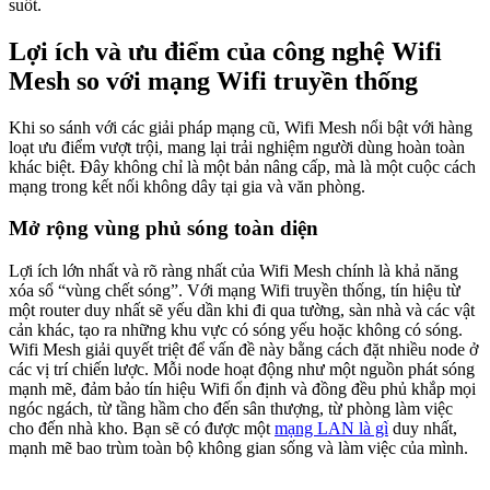
suốt.
Lợi ích và ưu điểm của công nghệ Wifi
Mesh so với mạng Wifi truyền thống
Khi so sánh với các giải pháp mạng cũ, Wifi Mesh nổi bật với hàng
loạt ưu điểm vượt trội, mang lại trải nghiệm người dùng hoàn toàn
khác biệt. Đây không chỉ là một bản nâng cấp, mà là một cuộc cách
mạng trong kết nối không dây tại gia và văn phòng.
Mở rộng vùng phủ sóng toàn diện
Lợi ích lớn nhất và rõ ràng nhất của Wifi Mesh chính là khả năng
xóa sổ “vùng chết sóng”. Với mạng Wifi truyền thống, tín hiệu từ
một router duy nhất sẽ yếu dần khi đi qua tường, sàn nhà và các vật
cản khác, tạo ra những khu vực có sóng yếu hoặc không có sóng.
Wifi Mesh giải quyết triệt để vấn đề này bằng cách đặt nhiều node ở
các vị trí chiến lược. Mỗi node hoạt động như một nguồn phát sóng
mạnh mẽ, đảm bảo tín hiệu Wifi ổn định và đồng đều phủ khắp mọi
ngóc ngách, từ tầng hầm cho đến sân thượng, từ phòng làm việc
cho đến nhà kho. Bạn sẽ có được một
mạng LAN là gì
duy nhất,
mạnh mẽ bao trùm toàn bộ không gian sống và làm việc của mình.