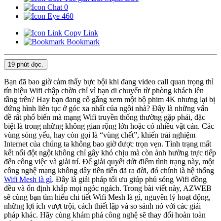
0
460
Copy Link
Bookmark
19 phút
đọc.
Bạn đã bao giờ cảm thấy bực bội khi đang video call quan trọng thì
tín hiệu Wifi chập chờn chỉ vì bạn di chuyển từ phòng khách lên
tầng trên? Hay bạn đang cố gắng xem một bộ phim 4K nhưng lại bị
đứng hình liên tục ở góc xa nhất của ngôi nhà? Đây là những vấn
đề rất phổ biến mà mạng Wifi truyền thống thường gặp phải, đặc
biệt là trong những không gian rộng lớn hoặc có nhiều vật cản. Các
vùng sóng yếu, hay còn gọi là “vùng chết”, khiến trải nghiệm
Internet của chúng ta không bao giờ được trọn vẹn. Tình trạng mất
kết nối đột ngột không chỉ gây khó chịu mà còn ảnh hưởng trực tiếp
đến công việc và giải trí. Để giải quyết dứt điểm tình trạng này, một
công nghệ mạng không dây tiên tiến đã ra đời, đó chính là hệ thống
Wifi Mesh là gì
. Đây là giải pháp tối ưu giúp phủ sóng Wifi đồng
đều và ổn định khắp mọi ngóc ngách. Trong bài viết này, AZWEB
sẽ cùng bạn tìm hiểu chi tiết Wifi Mesh là gì, nguyên lý hoạt động,
những lợi ích vượt trội, cách thiết lập và so sánh nó với các giải
pháp khác. Hãy cùng khám phá công nghệ sẽ thay đổi hoàn toàn