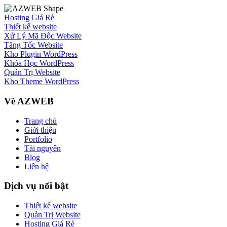
Hosting Giá Rẻ
Thiết kế website
Xử Lý Mã Độc Website
Tăng Tốc Website
Kho Plugin WordPress
Khóa Học WordPress
Quản Trị Website
Kho Theme WordPress
Về AZWEB
Trang chủ
Giới thiệu
Portfolio
Tài nguyên
Blog
Liên hệ
Dịch vụ nổi bật
Thiết kế website
Quản Trị Website
Hosting Giá Rẻ