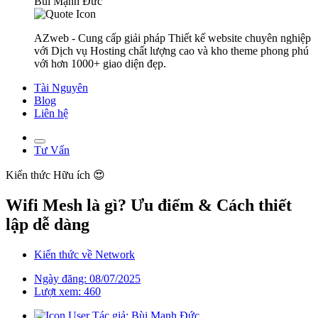
Bùi Mạnh Đức
AZweb - Cung cấp giải pháp Thiết kế website chuyên nghiệp
với Dịch vụ Hosting chất lượng cao và kho theme phong phú
với hơn 1000+ giao diện đẹp.
Tài Nguyên
Blog
Liên hệ
Tư Vấn
Kiến thức
Hữu ích 😍
Wifi Mesh là gì? Ưu điểm & Cách thiết
lập dễ dàng
Kiến thức về Network
Ngày đăng: 08/07/2025
Lượt xem: 460
Tác giả: Bùi Mạnh Đức