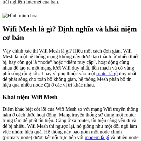
trải nghiệm Internet của bạn.
Wifi Mesh là gì? Định nghĩa và khái niệm
cơ bản
Vậy chính xác thì Wifi Mesh là gì? Hiểu một cách đơn giản, Wifi
Mesh là một hệ thống mạng không dây được tạo thành từ nhiều thiết
bị, hay còn gọi là “node” hoặc “điểm truy cập”, hoạt động cùng
nhau để tạo ra một mạng lưới Wifi duy nhất, liền mạch và có vùng
phủ sóng rộng lớn. Thay vì phụ thuộc vào một
router là gì
duy nhất
để phát sóng cho toàn bộ không gian, hệ thống Mesh phân bổ tín
hiệu qua nhiều node đặt ở các vị trí khác nhau.
Khái niệm Wifi Mesh
Điểm khác biệt cốt lõi của Wifi Mesh so với mạng Wifi truyền thống
nằm ở cách thức hoạt động. Mạng truyền thống sử dụng một router
trung tâm để phát tín hiệu. Càng ở xa router, tín hiệu càng yếu đi và
dễ bị nhiễu. Wifi Mesh thì ngược lại, nó giống như một đội ngũ làm
việc nhóm hiệu quả. Hệ thống này bao gồm một node chính
(primary node) được kết nối trực tiếp với
modem là gì
và nhiều node