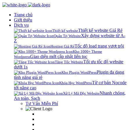
Trang chủ
Giới thiệu
Dịch vụ
Thiết kế website Giá Rẻ
Thiết kế website
Xây dựng website từ A-
Quản Trị Website
Z
Tốc độ load trang vượt trội
Hosting Giá Rẻ
Kho 1000+ Theme
Giao diện mới cập nhật liên tục
Wordpress
Tối ưu tốc độ website
Tăng Tốc Website
dưới 1s
Plugin đa dạng
Kho Plugin WordPress
tính năng giá rẻ
Từ cơ bản Nocode
Khóa Học WordPress
tới nâng cao
Nhanh chóng,
Xử Lý Mã Độc Website
An toàn, Sạch
Tư Vấn Miễn Phí