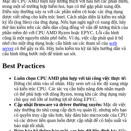
Mặc dù CPU AMD hiện nay tương thích với hầu hết các phần mềm,
trong một số trường hợp hiếm hoi, bạn có thể gặp phải xung đột.
Điều này thường xảy ra với các phần mềm cũ hoặc các ứng dụng
được viết riêng cho kiến trúc Intel. Cách nhận diện là kiểm tra nhật
ký lỗi (log files) của ứng dụng. Nếu bạn nghi ngờ có xung đột, hãy
thử tìm kiếm trên các diễn đàn cộng đồng về vấn đề tương thích của
phần mềm đó với CPU AMD Ryzen hoặc EPYC. Lỗi cấu hình
cũng là một nguyên nhân phổ biến. Ví dụ, việc cấp phát quá ít bộ
nhớ cho một ứng dụng hoặc cấu hình sai các tham số của
web
server
có thể gây ra lỗi. Hãy luôn kiểm tra kỹ tài liệu hướng dẫn và
cấu hình từng bước một để tránh sai sót.
Best Practices
Luôn chọn CPU AMD phù hợp với tải công việc thực tế:
Đừng chỉ nhìn vào số nhân. Hãy xem xét cả tốc độ xung nhịp
và kiến trúc CPU. Các tác vụ cần hiệu năng đơn nhân mạnh
có thể phù hợp với dòng Ryzen, trong khi các ứng dụng máy
chủ quy mô lớn sẽ hưởng lợi từ dòng EPYC.
Cập nhật firmware và driver thường xuyên:
Mặc dù việc
này thường do nhà cung cấp dịch vụ quản lý, nhưng nếu bạn
có quyền truy cập sâu hơn, hãy đảm bảo microcode của CPU
và các driver liên quan luôn được cập nhật để có hiệu suất và
bảo mật tốt nhất.
Đảm bảo hệ thống bảo mật, sao lưu dữ liệu định kỳ:
Đây