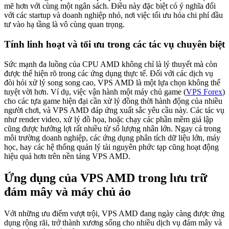
mẽ hơn với cùng một ngân sách. Điều này đặc biệt có ý nghĩa đối
với các startup và doanh nghiệp nhỏ, nơi việc tối ưu hóa chi phí đầu
tư vào hạ tầng là vô cùng quan trọng.
Tính linh hoạt và tối ưu trong các tác vụ chuyên biệt
Sức mạnh đa luồng của CPU AMD không chỉ là lý thuyết mà còn
được thể hiện rõ trong các ứng dụng thực tế. Đối với các dịch vụ
đòi hỏi xử lý song song cao, VPS AMD là một lựa chọn không thể
tuyệt vời hơn. Ví dụ, việc vận hành một máy chủ game (
VPS Forex
)
cho các tựa game hiện đại cần xử lý đồng thời hành động của nhiều
người chơi, và VPS AMD đáp ứng xuất sắc yêu cầu này. Các tác vụ
như render video, xử lý đồ họa, hoặc chạy các phần mềm giả lập
cũng được hưởng lợi rất nhiều từ số lượng nhân lớn. Ngay cả trong
môi trường doanh nghiệp, các ứng dụng phân tích dữ liệu lớn, máy
học, hay các hệ thống quản lý tài nguyên phức tạp cũng hoạt động
hiệu quả hơn trên nền tảng VPS AMD.
Ứng dụng của VPS AMD trong lưu trữ
đám mây và máy chủ ảo
Với những ưu điểm vượt trội, VPS AMD đang ngày càng được ứng
dụng rộng rãi, trở thành xương sống cho nhiều dịch vụ đám mây và