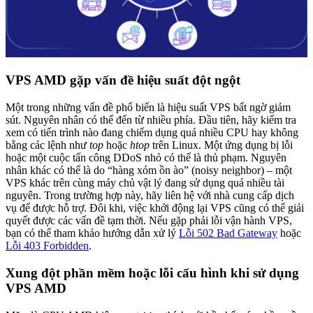
VPS AMD gặp vấn đề hiệu suất đột ngột
Một trong những vấn đề phổ biến là hiệu suất VPS bất ngờ giảm
sút. Nguyên nhân có thể đến từ nhiều phía. Đầu tiên, hãy kiểm tra
xem có tiến trình nào đang chiếm dụng quá nhiều CPU hay không
bằng các lệnh như
top
hoặc
htop
trên Linux. Một ứng dụng bị lỗi
hoặc một cuộc tấn công DDoS nhỏ có thể là thủ phạm. Nguyên
nhân khác có thể là do “hàng xóm ồn ào” (noisy neighbor) – một
VPS khác trên cùng máy chủ vật lý đang sử dụng quá nhiều tài
nguyên. Trong trường hợp này, hãy liên hệ với nhà cung cấp dịch
vụ để được hỗ trợ. Đôi khi, việc khởi động lại VPS cũng có thể giải
quyết được các vấn đề tạm thời. Nếu gặp phải lỗi vận hành VPS,
bạn có thể tham khảo hướng dẫn xử lý
Lỗi 502 Bad Gateway
hoặc
Lỗi 403 Forbidden
.
Xung đột phần mềm hoặc lỗi cấu hình khi sử dụng
VPS AMD