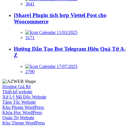
3641
[Share] Plugin tích hợp Viettel Post cho
Woocommerce
11/03/2025
3171
Hướng Dẫn Tạo Bot Telegram Hiệu Quả Từ A-
Z
17/07/2025
2790
Hosting Giá Rẻ
Thiết kế website
Xử Lý Mã Độc Website
Tăng Tốc Website
Kho Plugin WordPress
Khóa Học WordPress
Quản Trị Website
Kho Theme WordPress