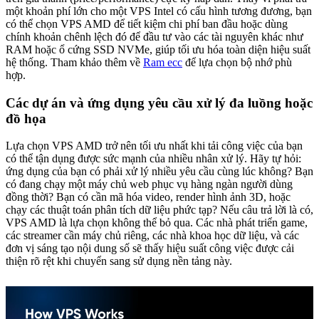
một khoản phí lớn cho một VPS Intel có cấu hình tương đương, bạn
có thể chọn VPS AMD để tiết kiệm chi phí ban đầu hoặc dùng
chính khoản chênh lệch đó để đầu tư vào các tài nguyên khác như
RAM hoặc ổ cứng SSD NVMe, giúp tối ưu hóa toàn diện hiệu suất
hệ thống. Tham khảo thêm về
Ram ecc
để lựa chọn bộ nhớ phù
hợp.
Các dự án và ứng dụng yêu cầu xử lý đa luồng hoặc
đồ họa
Lựa chọn VPS AMD trở nên tối ưu nhất khi tải công việc của bạn
có thể tận dụng được sức mạnh của nhiều nhân xử lý. Hãy tự hỏi:
ứng dụng của bạn có phải xử lý nhiều yêu cầu cùng lúc không? Bạn
có đang chạy một máy chủ web phục vụ hàng ngàn người dùng
đồng thời? Bạn có cần mã hóa video, render hình ảnh 3D, hoặc
chạy các thuật toán phân tích dữ liệu phức tạp? Nếu câu trả lời là có,
VPS AMD là lựa chọn không thể bỏ qua. Các nhà phát triển game,
các streamer cần máy chủ riêng, các nhà khoa học dữ liệu, và các
đơn vị sáng tạo nội dung số sẽ thấy hiệu suất công việc được cải
thiện rõ rệt khi chuyển sang sử dụng nền tảng này.