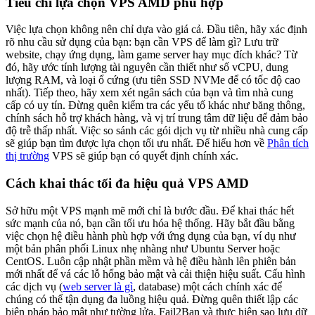
Tiêu chí lựa chọn VPS AMD phù hợp
Việc lựa chọn không nên chỉ dựa vào giá cả. Đầu tiên, hãy xác định
rõ nhu cầu sử dụng của bạn: bạn cần VPS để làm gì? Lưu trữ
website, chạy ứng dụng, làm game server hay mục đích khác? Từ
đó, hãy ước tính lượng tài nguyên cần thiết như số vCPU, dung
lượng RAM, và loại ổ cứng (ưu tiên SSD NVMe để có tốc độ cao
nhất). Tiếp theo, hãy xem xét ngân sách của bạn và tìm nhà cung
cấp có uy tín. Đừng quên kiểm tra các yếu tố khác như băng thông,
chính sách hỗ trợ khách hàng, và vị trí trung tâm dữ liệu để đảm bảo
độ trễ thấp nhất. Việc so sánh các gói dịch vụ từ nhiều nhà cung cấp
sẽ giúp bạn tìm được lựa chọn tối ưu nhất. Để hiểu hơn về
Phân tích
thị trường
VPS sẽ giúp bạn có quyết định chính xác.
Cách khai thác tối đa hiệu quả VPS AMD
Sở hữu một VPS mạnh mẽ mới chỉ là bước đầu. Để khai thác hết
sức mạnh của nó, bạn cần tối ưu hóa hệ thống. Hãy bắt đầu bằng
việc chọn hệ điều hành phù hợp với ứng dụng của bạn, ví dụ như
một bản phân phối Linux nhẹ nhàng như Ubuntu Server hoặc
CentOS. Luôn cập nhật phần mềm và hệ điều hành lên phiên bản
mới nhất để vá các lỗ hổng bảo mật và cải thiện hiệu suất. Cấu hình
các dịch vụ (
web server là gì
, database) một cách chính xác để
chúng có thể tận dụng đa luồng hiệu quả. Đừng quên thiết lập các
biện pháp bảo mật như tường lửa, Fail2Ban và thực hiện sao lưu dữ