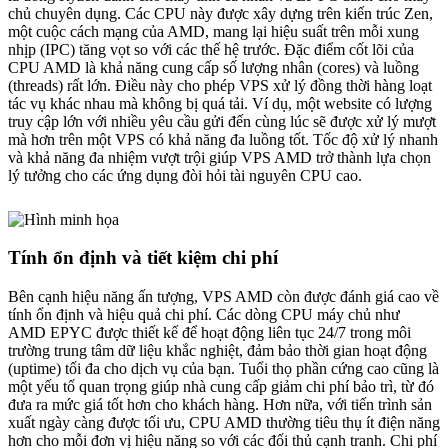
chủ chuyên dụng. Các CPU này được xây dựng trên kiến trúc Zen,
một cuộc cách mạng của AMD, mang lại hiệu suất trên mỗi xung
nhịp (IPC) tăng vọt so với các thế hệ trước. Đặc điểm cốt lõi của
CPU AMD là khả năng cung cấp số lượng nhân (cores) và luồng
(threads) rất lớn. Điều này cho phép VPS xử lý đồng thời hàng loạt
tác vụ khác nhau mà không bị quá tải. Ví dụ, một website có lượng
truy cập lớn với nhiều yêu cầu gửi đến cùng lúc sẽ được xử lý mượt
mà hơn trên một VPS có khả năng đa luồng tốt. Tốc độ xử lý nhanh
và khả năng đa nhiệm vượt trội giúp VPS AMD trở thành lựa chọn
lý tưởng cho các ứng dụng đòi hỏi tài nguyên CPU cao.
Tính ổn định và tiết kiệm chi phí
Bên cạnh hiệu năng ấn tượng, VPS AMD còn được đánh giá cao về
tính ổn định và hiệu quả chi phí. Các dòng CPU máy chủ như
AMD EPYC được thiết kế để hoạt động liên tục 24/7 trong môi
trường trung tâm dữ liệu khắc nghiệt, đảm bảo thời gian hoạt động
(uptime) tối đa cho dịch vụ của bạn. Tuổi thọ phần cứng cao cũng là
một yếu tố quan trọng giúp nhà cung cấp giảm chi phí bảo trì, từ đó
đưa ra mức giá tốt hơn cho khách hàng. Hơn nữa, với tiến trình sản
xuất ngày càng được tối ưu, CPU AMD thường tiêu thụ ít điện năng
hơn cho mỗi đơn vị hiệu năng so với các đối thủ cạnh tranh. Chi phí