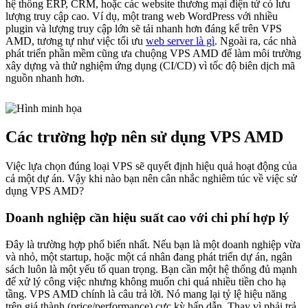
hệ thống ERP, CRM, hoặc các website thương mại điện tử có lưu
lượng truy cập cao. Ví dụ, một trang web WordPress với nhiều
plugin và lượng truy cập lớn sẽ tải nhanh hơn đáng kể trên VPS
AMD, tương tự như việc tối ưu
web server là gì
. Ngoài ra, các nhà
phát triển phần mềm cũng ưa chuộng VPS AMD để làm môi trường
xây dựng và thử nghiệm ứng dụng (CI/CD) vì tốc độ biên dịch mã
nguồn nhanh hơn.
Các trường hợp nên sử dụng VPS AMD
Việc lựa chọn đúng loại VPS sẽ quyết định hiệu quả hoạt động của
cả một dự án. Vậy khi nào bạn nên cân nhắc nghiêm túc về việc sử
dụng VPS AMD?
Doanh nghiệp cần hiệu suất cao với chi phí hợp lý
Đây là trường hợp phổ biến nhất. Nếu bạn là một doanh nghiệp vừa
và nhỏ, một startup, hoặc một cá nhân đang phát triển dự án, ngân
sách luôn là một yếu tố quan trọng. Bạn cần một hệ thống đủ mạnh
để xử lý công việc nhưng không muốn chi quá nhiều tiền cho hạ
tầng. VPS AMD chính là câu trả lời. Nó mang lại tỷ lệ hiệu năng
trên giá thành (price/performance) cực kỳ hấp dẫn. Thay vì phải trả