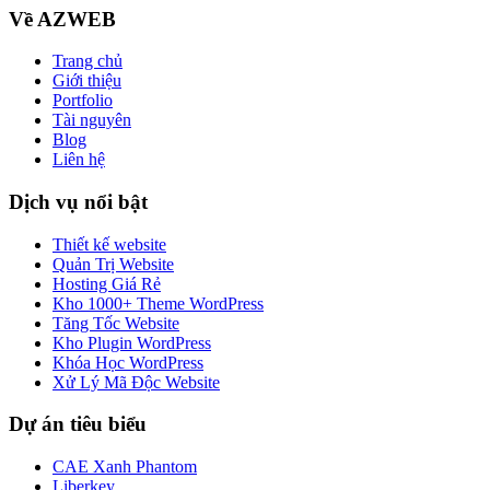
Về AZWEB
Trang chủ
Giới thiệu
Portfolio
Tài nguyên
Blog
Liên hệ
Dịch vụ nổi bật
Thiết kế website
Quản Trị Website
Hosting Giá Rẻ
Kho 1000+ Theme WordPress
Tăng Tốc Website
Kho Plugin WordPress
Khóa Học WordPress
Xử Lý Mã Độc Website
Dự án tiêu biểu
CAE Xanh Phantom
Liberkey