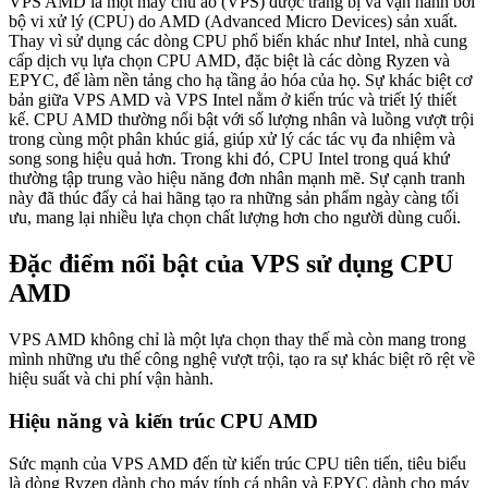
VPS AMD là một máy chủ ảo (VPS) được trang bị và vận hành bởi
bộ vi xử lý (CPU) do AMD (Advanced Micro Devices) sản xuất.
Thay vì sử dụng các dòng CPU phổ biến khác như Intel, nhà cung
cấp dịch vụ lựa chọn CPU AMD, đặc biệt là các dòng Ryzen và
EPYC, để làm nền tảng cho hạ tầng ảo hóa của họ. Sự khác biệt cơ
bản giữa VPS AMD và VPS Intel nằm ở kiến trúc và triết lý thiết
kế. CPU AMD thường nổi bật với số lượng nhân và luồng vượt trội
trong cùng một phân khúc giá, giúp xử lý các tác vụ đa nhiệm và
song song hiệu quả hơn. Trong khi đó, CPU Intel trong quá khứ
thường tập trung vào hiệu năng đơn nhân mạnh mẽ. Sự cạnh tranh
này đã thúc đẩy cả hai hãng tạo ra những sản phẩm ngày càng tối
ưu, mang lại nhiều lựa chọn chất lượng hơn cho người dùng cuối.
Đặc điểm nổi bật của VPS sử dụng CPU
AMD
VPS AMD không chỉ là một lựa chọn thay thế mà còn mang trong
mình những ưu thế công nghệ vượt trội, tạo ra sự khác biệt rõ rệt về
hiệu suất và chi phí vận hành.
Hiệu năng và kiến trúc CPU AMD
Sức mạnh của VPS AMD đến từ kiến trúc CPU tiên tiến, tiêu biểu
là dòng Ryzen dành cho máy tính cá nhân và EPYC dành cho máy