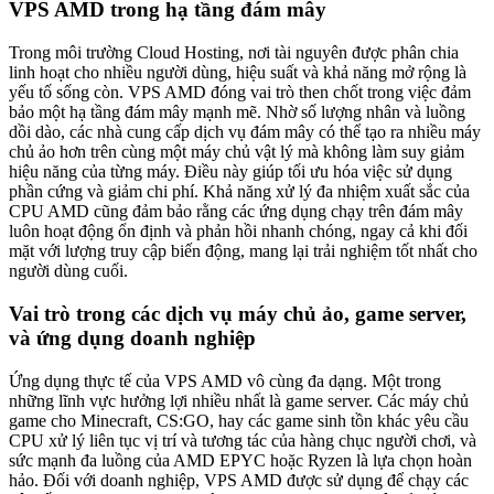
VPS AMD trong hạ tầng đám mây
Trong môi trường Cloud Hosting, nơi tài nguyên được phân chia
linh hoạt cho nhiều người dùng, hiệu suất và khả năng mở rộng là
yếu tố sống còn. VPS AMD đóng vai trò then chốt trong việc đảm
bảo một hạ tầng đám mây mạnh mẽ. Nhờ số lượng nhân và luồng
dồi dào, các nhà cung cấp dịch vụ đám mây có thể tạo ra nhiều máy
chủ ảo hơn trên cùng một máy chủ vật lý mà không làm suy giảm
hiệu năng của từng máy. Điều này giúp tối ưu hóa việc sử dụng
phần cứng và giảm chi phí. Khả năng xử lý đa nhiệm xuất sắc của
CPU AMD cũng đảm bảo rằng các ứng dụng chạy trên đám mây
luôn hoạt động ổn định và phản hồi nhanh chóng, ngay cả khi đối
mặt với lượng truy cập biến động, mang lại trải nghiệm tốt nhất cho
người dùng cuối.
Vai trò trong các dịch vụ máy chủ ảo, game server,
và ứng dụng doanh nghiệp
Ứng dụng thực tế của VPS AMD vô cùng đa dạng. Một trong
những lĩnh vực hưởng lợi nhiều nhất là game server. Các máy chủ
game cho Minecraft, CS:GO, hay các game sinh tồn khác yêu cầu
CPU xử lý liên tục vị trí và tương tác của hàng chục người chơi, và
sức mạnh đa luồng của AMD EPYC hoặc Ryzen là lựa chọn hoàn
hảo. Đối với doanh nghiệp, VPS AMD được sử dụng để chạy các