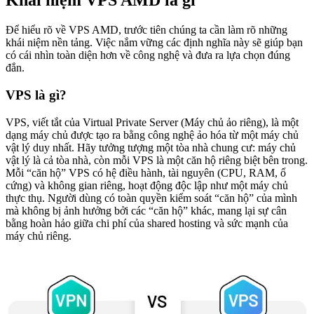
Khái niệm VPS AMD là gì
Để hiểu rõ về VPS AMD, trước tiên chúng ta cần làm rõ những
khái niệm nền tảng. Việc nắm vững các định nghĩa này sẽ giúp bạn
có cái nhìn toàn diện hơn về công nghệ và đưa ra lựa chọn đúng
đắn.
VPS là gì?
VPS, viết tắt của Virtual Private Server (Máy chủ ảo riêng), là một
dạng máy chủ được tạo ra bằng công nghệ ảo hóa từ một máy chủ
vật lý duy nhất. Hãy tưởng tượng một tòa nhà chung cư: máy chủ
vật lý là cả tòa nhà, còn mỗi VPS là một căn hộ riêng biệt bên trong.
Mỗi “căn hộ” VPS có hệ điều hành, tài nguyên (CPU, RAM, ổ
cứng) và không gian riêng, hoạt động độc lập như một máy chủ
thực thụ. Người dùng có toàn quyền kiểm soát “căn hộ” của mình
mà không bị ảnh hưởng bởi các “căn hộ” khác, mang lại sự cân
bằng hoàn hảo giữa chi phí của shared hosting và sức mạnh của
máy chủ riêng.