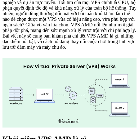
nghiệp và dự án trực tuyến. Trái tim của mọi VPS chính là CPU, bộ
phận quyết định tốc độ và khả năng xử lý của toàn bộ hệ thống. Tuy
nhiên, người dùng thường đối mặt với bài toán khó khăn: làm thế
nào để chọn được một VPS vừa có hiệu năng cao, vừa phù hợp với
ngân sách? Giữa vô vàn lựa chọn, VPS AMD nổi lên như một giải
pháp đột phá, mang đến sức mạnh xử lý vượt trội với chi phí hợp lý.
Bài viết này sẽ cùng bạn khám phá chi tiết VPS AMD là gì, những
đặc điểm nổi bật, và cách nó đang thay đổi cuộc chơi trong lĩnh vực
lưu trữ đám mây và máy chủ ảo.