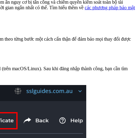
iềm ẩn nguy cơ bị tấn công và chiếm quyền kiểm soát toàn bộ tài
hời gian ngắn nhất có thể. Tìm hiểu thêm về
các phương pháp bảo mật
làm theo từng bước một cách cẩn thận để đảm bảo mọi thay đổi được
 (trên macOS/Linux). Sau khi đăng nhập thành công, bạn cần tìm