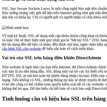
SSL, hay Secure Sockets Layer, là một công nghệ bảo mật tiêu chuẩn 
Hãy tưởng tượng việc gửi dữ liệu trên Internet giống như gửi một tấ
dán kín và khóa lại. Chỉ có người gửi và người nhận có chìa khóa mớ
Về mặt kỹ thuật, SSL sử dụng một cặp khóa (khóa công khai và khóa 
và máy chủ sẽ thực hiện một quy trình gọi là “bắt tay SSL” (SSL han
thẻ tín dụng đến dữ liệu cá nhân, đều được mã hóa, ngăn chặn hiệu q
cấu hình SSL cho website
để hiểu sâu hơn về cách triển khai.
Vai trò của SSL trên bảng điều khiển DirectAdmin
Nếu website là ngôi nhà của bạn trên Internet, thì DirectAdmin chính 
vực này là ưu tiên hàng đầu. SSL đóng một vai trò cực kỳ thiết yếu
HTTPS, SSL sẽ mã hóa toàn bộ phiên đăng nhập của bạn. Điều này có 
mạng. Nếu không có SSL, những thông tin này sẽ được truyền đi dưới
vì kẻ tấn công có thể chiếm toàn quyền kiểm soát tất cả các website,
không thể bỏ qua. Để tìm hiểu chi tiết hơn về cách bảo mật DirectAd
Tình huống cần vô hiệu hóa SSL trên bảng