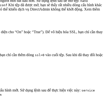
 người mới bắt đầu hơn. Sử dụng lệnh sau để mở tệp:
nano
Khi tệp đã được mở, bạn sẽ thấy rất nhiều dòng cấu hình khác
conf
i có thể khiến dịch vụ DirectAdmin không thể khởi động. Xem thêm
i diện cho “On” hoặc “True”). Để vô hiệu hóa SSL, bạn chỉ cần thay
, bạn chỉ cần thêm dòng
vào cuối tệp. Sau khi đã thay đổi hoặc
ssl=0
cấu hình mới. Sử dụng lệnh sau để thực hiện việc này:
service
n