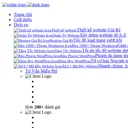
Trang chủ
Giới thiệu
Dịch vụ
Thiết kế website Giá Rẻ
Thiết kế website
Xây dựng website từ A-Z
Quản Trị Website
Tốc độ load trang vượt trội
Hosting Giá Rẻ
Giao 
Kho 1000+ Theme Wordpress
Tối ưu tốc độ website dư
Tăng Tốc Website
Plugin đa dạng tín
Kho Plugin WordPress
Từ cơ bản Nocode t
Khóa Học WordPress
Nhanh chóng, A
Xử Lý Mã Độc Website
Tư Vấn Miễn Phí
Hơn
200+
đánh giá