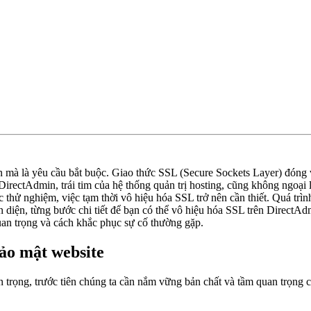
ọn mà là yêu cầu bắt buộc. Giao thức SSL (Secure Sockets Layer) đóng v
irectAdmin, trái tim của hệ thống quản trị hosting, cũng không ngoại
c thử nghiệm, việc tạm thời vô hiệu hóa SSL trở nên cần thiết. Quá trì
iện, từng bước chi tiết để bạn có thể vô hiệu hóa SSL trên DirectAdm
uan trọng và cách khắc phục sự cố thường gặp.
bảo mật website
 trọng, trước tiên chúng ta cần nắm vững bản chất và tầm quan trọng c