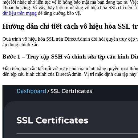
một lời nhắc nhở liên tục về lỗ hổng bảo mật mà bạn đang tạo ra. Việc
khoản hosting. Vì vậy, hãy luôn nhớ rằng vô hiệu hóa SSL chỉ nên là 
dữ liệu trên mạng
để tăng cường bảo vệ.
Hướng dẫn chi tiết cách vô hiệu hóa SSL 
Quá trình vô hiệu hóa SSL trên DirectAdmin đòi hỏi quyền truy cập 
áp dụng chính xác.
Bước 1 – Truy cập SSH và chỉnh sửa tệp cấu hình D
Đầu tiên, bạn cần kết nối với máy chủ của mình bằng quyền root th
đến tệp cấu hình chính của DirectAdmin. Vị trí mặc định của tệp này 