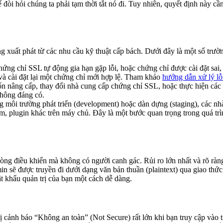
i hỏi chúng ta phải tạm thời tắt nó đi. Tuy nhiên, quyết định này cần 
 xuất phát từ các nhu cầu kỹ thuật cấp bách. Dưới đây là một số trườn
hứng chỉ SSL tự động gia hạn gặp lỗi, hoặc chứng chỉ được cài đặt sai,
và cài đặt lại một chứng chỉ mới hợp lệ. Tham khảo
hướng dẫn xử lý lỗ
 nâng cấp, thay đổi nhà cung cấp chứng chỉ SSL, hoặc thực hiện các tù
không đáng có.
 môi trường phát triển (development) hoặc dàn dựng (staging), các nhà 
, plugin khác trên máy chủ. Đây là một bước quan trọng trong quá trì
ng điều khiển mà không có người canh gác. Rủi ro lớn nhất và rõ ràn
in sẽ được truyền đi dưới dạng văn bản thuần (plaintext) qua giao thứ
 khẩu quản trị của bạn một cách dễ dàng.
hị cảnh báo “Không an toàn” (Not Secure) rất lớn khi bạn truy cập vào