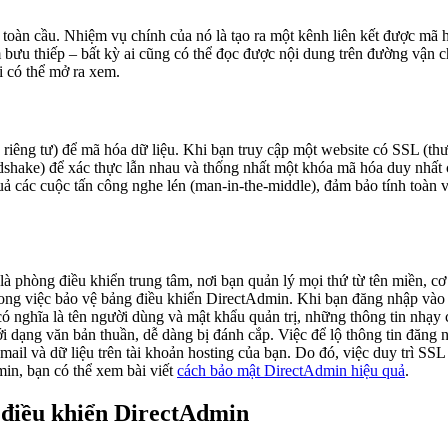
toàn cầu. Nhiệm vụ chính của nó là tạo ra một kênh liên kết được mã 
m bưu thiếp – bất kỳ ai cũng có thể đọc được nội dung trên đường vận
i có thể mở ra xem.
riêng tư) để mã hóa dữ liệu. Khi bạn truy cập một website có SSL (thư
dshake) để xác thực lẫn nhau và thống nhất một khóa mã hóa duy nhất c
uả các cuộc tấn công nghe lén (man-in-the-middle), đảm bảo tính toàn
là phòng điều khiển trung tâm, nơi bạn quản lý mọi thứ từ tên miền, cơ 
 trong việc bảo vệ bảng điều khiển DirectAdmin. Khi bạn đăng nhập và
nghĩa là tên người dùng và mật khẩu quản trị, những thông tin nhạy c
 dạng văn bản thuần, dễ dàng bị đánh cắp. Việc để lộ thông tin đăng
 email và dữ liệu trên tài khoản hosting của bạn. Do đó, việc duy trì S
min, bạn có thể xem bài viết
cách bảo mật DirectAdmin hiệu quả
.
 điều khiển DirectAdmin