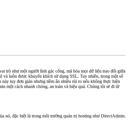
ai trò như một người lính gác cổng, mã hóa mọi dữ liệu trao đổi giữa
 lệ và luôn được khuyến khích sử dụng SSL. Tuy nhiên, trong một số
nh này tuy đơn giản nhưng tiềm ẩn nhiều rủi ro nếu không thực hiện
in một cách nhanh chóng, an toàn và hiệu quả. Chúng tôi sẽ đi từ
ủa nó, đặc biệt là trong môi trường quản trị hosting như DirectAdmin.