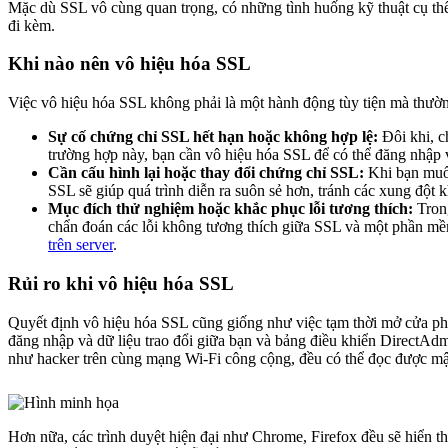
Mặc dù SSL vô cùng quan trọng, có những tình huống kỹ thuật cụ thể đò
đi kèm.
Khi nào nên vô hiệu hóa SSL
Việc vô hiệu hóa SSL không phải là một hành động tùy tiện mà thường
Sự cố chứng chỉ SSL hết hạn hoặc không hợp lệ:
Đôi khi, c
trường hợp này, bạn cần vô hiệu hóa SSL để có thể đăng nhập 
Cần cấu hình lại hoặc thay đổi chứng chỉ SSL:
Khi bạn muốn
SSL sẽ giúp quá trình diễn ra suôn sẻ hơn, tránh các xung đột 
Mục đích thử nghiệm hoặc khắc phục lỗi tương thích:
Trong
chẩn đoán các lỗi không tương thích giữa SSL và một phần mềm
trên server
.
Rủi ro khi vô hiệu hóa SSL
Quyết định vô hiệu hóa SSL cũng giống như việc tạm thời mở cửa phò
đăng nhập và dữ liệu trao đổi giữa bạn và bảng điều khiển DirectAdm
như hacker trên cùng mạng Wi-Fi công cộng, đều có thể đọc được mật
Hơn nữa, các trình duyệt hiện đại như Chrome, Firefox đều sẽ hiển t