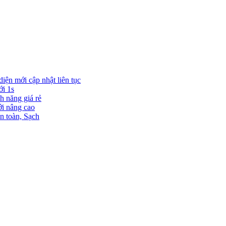
diện mới cập nhật liên tục
ới 1s
h năng giá rẻ
ới nâng cao
n toàn, Sạch