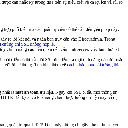
được cân nhắc kỹ lưỡng dựa trên sự hiểu biết về cả lợi ích và rủi ro
g hợp phổ biến mà các quản trị viên có thể cần đến giải pháp này:
 gây ra lỗi kết nối và ngăn bạn truy cập vào DirectAdmin. Trong
i chứng chỉ SSL không hợp lệ
.
y chỉnh nâng cao liên quan đến cấu hình server, việc tạm thời tắt
phát triển có thể cần tắt SSL để kiểm tra một tính năng nào đó hoặc
nh gỡ lỗi hệ thống. Tìm hiểu thêm về
cách khắc phục lỗi tương thích
g nhất là
mất an toàn dữ liệu
. Ngay khi SSL bị tắt, mọi thông tin
c HTTP. Bất kỳ ai có khả năng chặn được luồng dữ liệu này, ví dụ
 trang quản trị qua HTTP. Điều này không chỉ gây khó chịu mà còn là