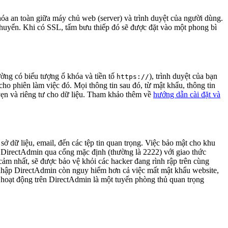
hóa an toàn giữa máy chủ web (server) và trình duyệt của người dùng.
 chuyển. Khi có SSL, tấm bưu thiếp đó sẽ được đặt vào một phong bì
ờng có biểu tượng ổ khóa và tiền tố
), trình duyệt của bạn
https://
ho phiên làm việc đó. Mọi thông tin sau đó, từ mật khẩu, thông tin
 vẹn và riêng tư cho dữ liệu. Tham khảo thêm về
hướng dẫn cài đặt và
sở dữ liệu, email, đến các tệp tin quan trọng. Việc bảo mật cho khu
o DirectAdmin qua cổng mặc định (thường là 2222) với giao thức
ảm nhất, sẽ được bảo vệ khỏi các hacker đang rình rập trên cùng
 nhập DirectAdmin còn nguy hiểm hơn cả việc mất mật khẩu website,
SL hoạt động trên DirectAdmin là một tuyến phòng thủ quan trọng