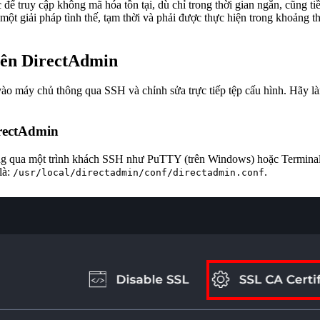
 để truy cập không mã hóa tồn tại, dù chỉ trong thời gian ngắn, cũng t
một giải pháp tình thế, tạm thời và phải được thực hiện trong khoảng t
trên DirectAdmin
vào máy chủ thông qua SSH và chỉnh sửa trực tiếp tệp cấu hình. Hãy 
irectAdmin
ông qua một trình khách SSH như PuTTY (trên Windows) hoặc Terminal
là:
.
/usr/local/directadmin/conf/directadmin.conf