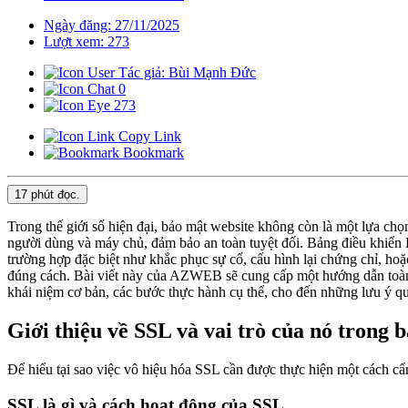
Ngày đăng: 27/11/2025
Lượt xem: 273
Tác giả: Bùi Mạnh Đức
0
273
Copy Link
Bookmark
17 phút
đọc.
Trong thế giới số hiện đại, bảo mật website không còn là một lựa ch
người dùng và máy chủ, đảm bảo an toàn tuyệt đối. Bảng điều khiển D
trường hợp đặc biệt như khắc phục sự cố, cấu hình lại chứng chỉ, hoặ
đúng cách. Bài viết này của AZWEB sẽ cung cấp một hướng dẫn toàn d
khái niệm cơ bản, các bước thực hành cụ thể, cho đến những lưu ý q
Giới thiệu về SSL và vai trò của nó trong 
Để hiểu tại sao việc vô hiệu hóa SSL cần được thực hiện một cách cẩn
SSL là gì và cách hoạt động của SSL