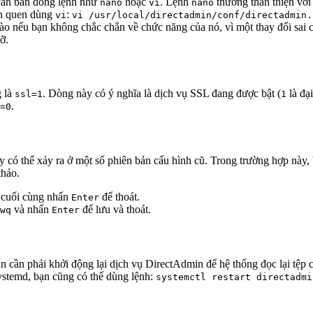
 văn bản dòng lệnh như
hoặc
. Lệnh
thường thân thiện với
nano
vi
nano
n quen dùng
:
vi
vi /usr/local/directadmin/conf/directadmin.
 nào nếu bạn không chắc chắn về chức năng của nó, vì một thay đổi sa
ỡ.
g là
. Dòng này có ý nghĩa là dịch vụ SSL đang được bật (
là đạ
ssl=1
1
.
=0
ày có thể xảy ra ở một số phiên bản cấu hình cũ. Trong trường hợp này
thảo.
 cuối cùng nhấn
để thoát.
Enter
và nhấn
để lưu và thoát.
wq
Enter
ạn cần phải khởi động lại dịch vụ DirectAdmin để hệ thống đọc lại tệp 
ystemd, bạn cũng có thể dùng lệnh:
systemctl restart directadmi