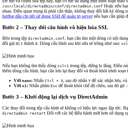
Để mở và chỉnh sửa tệp này, bạn có thể sử dụng một trình soạn thảo
Hoặc nếu bạ
/usr/local/directadmin/conf/directadmin.conf
nhau. Điều quan trọng là phải cẩn thận, không thay đổi bất kỳ dòng
hướng dẫn chi tiết sử dụng SSH để quản trị server
nếu bạn cần giúp đ
Bước 2 – Thay đổi cấu hình vô hiệu hóa SSL
Bên trong tệp
, bạn cần tìm một dòng có nội dun
directadmin.conf
đổi giá trị
thành
. Dòng cấu hình sau khi sửa sẽ trông như sau:
1
0
ssl
Nếu bạn không tìm thấy dòng
trong tệp, đừng lo lắng. Điều n
ssl=1
thêm dòng cấu hình, bạn cần lưu lại thay đổi và thoát khỏi trình soạn 
Với
:
Nhấn
, sau đó nhấn
để xác nhận lưu, và
nano
Ctrl + X
Y
Với
:
Nhấn phím
để thoát khỏi chế độ chèn, sau đó gõ
vi
Esc
:
Bước 3 – Khởi động lại dịch vụ DirectAdmin
Các thay đổi trong tệp cấu hình sẽ không có hiệu lực ngay lập tức. B
Đối với các hệ điều hành mới hơn sử dụng s
directadmin restart