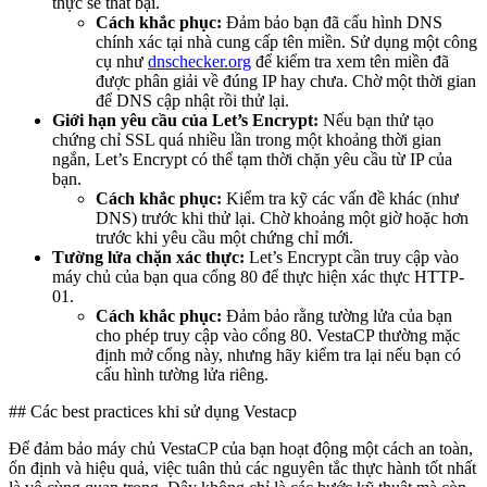
thực sẽ thất bại.
Cách khắc phục:
Đảm bảo bạn đã cấu hình DNS
chính xác tại nhà cung cấp tên miền. Sử dụng một công
cụ như
dnschecker.org
để kiểm tra xem tên miền đã
được phân giải về đúng IP hay chưa. Chờ một thời gian
để DNS cập nhật rồi thử lại.
Giới hạn yêu cầu của Let’s Encrypt:
Nếu bạn thử tạo
chứng chỉ SSL quá nhiều lần trong một khoảng thời gian
ngắn, Let’s Encrypt có thể tạm thời chặn yêu cầu từ IP của
bạn.
Cách khắc phục:
Kiểm tra kỹ các vấn đề khác (như
DNS) trước khi thử lại. Chờ khoảng một giờ hoặc hơn
trước khi yêu cầu một chứng chỉ mới.
Tường lửa chặn xác thực:
Let’s Encrypt cần truy cập vào
máy chủ của bạn qua cổng 80 để thực hiện xác thực HTTP-
01.
Cách khắc phục:
Đảm bảo rằng tường lửa của bạn
cho phép truy cập vào cổng 80. VestaCP thường mặc
định mở cổng này, nhưng hãy kiểm tra lại nếu bạn có
cấu hình tường lửa riêng.
## Các best practices khi sử dụng Vestacp
Để đảm bảo máy chủ VestaCP của bạn hoạt động một cách an toàn,
ổn định và hiệu quả, việc tuân thủ các nguyên tắc thực hành tốt nhất