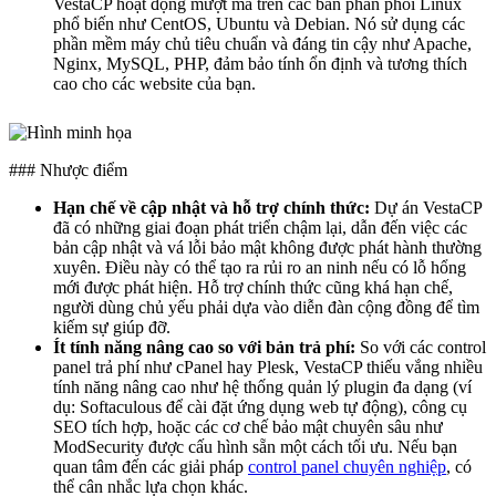
VestaCP hoạt động mượt mà trên các bản phân phối Linux
phổ biến như CentOS, Ubuntu và Debian. Nó sử dụng các
phần mềm máy chủ tiêu chuẩn và đáng tin cậy như Apache,
Nginx, MySQL, PHP, đảm bảo tính ổn định và tương thích
cao cho các website của bạn.
### Nhược điểm
Hạn chế về cập nhật và hỗ trợ chính thức:
Dự án VestaCP
đã có những giai đoạn phát triển chậm lại, dẫn đến việc các
bản cập nhật và vá lỗi bảo mật không được phát hành thường
xuyên. Điều này có thể tạo ra rủi ro an ninh nếu có lỗ hổng
mới được phát hiện. Hỗ trợ chính thức cũng khá hạn chế,
người dùng chủ yếu phải dựa vào diễn đàn cộng đồng để tìm
kiếm sự giúp đỡ.
Ít tính năng nâng cao so với bản trả phí:
So với các control
panel trả phí như cPanel hay Plesk, VestaCP thiếu vắng nhiều
tính năng nâng cao như hệ thống quản lý plugin đa dạng (ví
dụ: Softaculous để cài đặt ứng dụng web tự động), công cụ
SEO tích hợp, hoặc các cơ chế bảo mật chuyên sâu như
ModSecurity được cấu hình sẵn một cách tối ưu. Nếu bạn
quan tâm đến các giải pháp
control panel chuyên nghiệp
, có
thể cân nhắc lựa chọn khác.