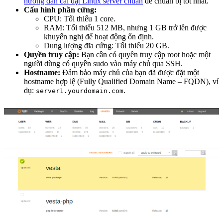
hướng dẫn cài đặt Linux server chuẩn
để chuẩn bị tốt nhất.
Cấu hình phần cứng:
CPU: Tối thiểu 1 core.
RAM: Tối thiểu 512 MB, nhưng 1 GB trở lên được
khuyến nghị để hoạt động ổn định.
Dung lượng đĩa cứng: Tối thiểu 20 GB.
Quyền truy cập:
Bạn cần có quyền truy cập root hoặc một
người dùng có quyền sudo vào máy chủ qua SSH.
Hostname:
Đảm bảo máy chủ của bạn đã được đặt một
hostname hợp lệ (Fully Qualified Domain Name – FQDN), ví
dụ:
.
server1.yourdomain.com