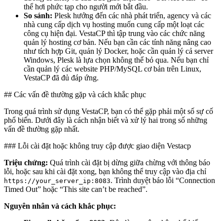
thể hơi phức tạp cho người mới bắt đầu.
So sánh:
Plesk hướng đến các nhà phát triển, agency và các
nhà cung cấp dịch vụ hosting muốn cung cấp một loạt các
công cụ hiện đại. VestaCP thì tập trung vào các chức năng
quản lý hosting cơ bản. Nếu bạn cần các tính năng nâng cao
như tích hợp Git, quản lý Docker, hoặc cần quản lý cả server
Windows, Plesk là lựa chọn không thể bỏ qua. Nếu bạn chỉ
cần quản lý các website PHP/MySQL cơ bản trên Linux,
VestaCP đã đủ đáp ứng.
## Các vấn đề thường gặp và cách khắc phục
Trong quá trình sử dụng VestaCP, bạn có thể gặp phải một số sự cố
phổ biến. Dưới đây là cách nhận biết và xử lý hai trong số những
vấn đề thường gặp nhất.
### Lỗi cài đặt hoặc không truy cập được giao diện Vestacp
Triệu chứng:
Quá trình cài đặt bị dừng giữa chừng với thông báo
lỗi, hoặc sau khi cài đặt xong, bạn không thể truy cập vào địa chỉ
. Trình duyệt báo lỗi “Connection
https://your_server_ip:8083
Timed Out” hoặc “This site can’t be reached”.
Nguyên nhân và cách khắc phục: