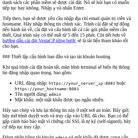
danh sách các phần mềm sẽ được cài đặt. Nó sẽ hỏi bạn có muốn
tiếp tục hay không. Nhập
và nhấn Enter.
y
Tiếp theo, bạn sẽ được yêu cầu nhập địa chỉ email quản trị viên và
hostname. Hãy nhập thông tin chính xác. Trình cài đặt sẽ tự động
tiến hành tải về, cài đặt và cấu hình tất cả các gói phần mềm cần
thiết. Quá trình này có thể mất từ 5 đến 15 phút. Chi tiết hơn về
hướng dẫn cài đặt VestaCP từng bước
sẽ là tài liệu tham khảo tốt
cho bạn.
### Thiết lập cấu hình ban đầu và tạo tài khoản hosting
Khi quá trình cài đặt hoàn tất, màn hình terminal sẽ hiển thị thông
tin đăng nhập quan trọng, bao gồm:
URL đăng nhập:
hoặc
https://your_server_ip:8083
https://your_hostname:8083
Tên người dùng:
admin
Mật khẩu: một mật khẩu được tạo ngẫu nhiên.
Hãy sao chép và lưu lại thông tin này ở một nơi an toàn. Bây giờ,
hãy mở trình duyệt web và truy cập vào URL đã cho. Bạn có thể
gặp cảnh báo bảo mật vì chứng chỉ SSL là tự ký (self-signed), hãy
cứ tiếp tục truy cập.
Đăng nhập bằng tài khoản
và mật khẩu đã được cung cấp.
admin