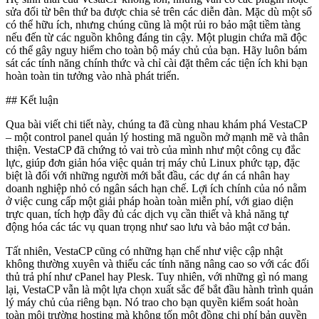
sửa đổi từ bên thứ ba được chia sẻ trên các diễn đàn. Mặc dù một số
có thể hữu ích, nhưng chúng cũng là một rủi ro bảo mật tiềm tàng
nếu đến từ các nguồn không đáng tin cậy. Một plugin chứa mã độc
có thể gây nguy hiểm cho toàn bộ máy chủ của bạn. Hãy luôn bám
sát các tính năng chính thức và chỉ cài đặt thêm các tiện ích khi bạn
hoàn toàn tin tưởng vào nhà phát triển.
## Kết luận
Qua bài viết chi tiết này, chúng ta đã cùng nhau khám phá VestaCP
– một control panel quản lý hosting mã nguồn mở mạnh mẽ và thân
thiện. VestaCP đã chứng tỏ vai trò của mình như một công cụ đắc
lực, giúp đơn giản hóa việc quản trị máy chủ Linux phức tạp, đặc
biệt là đối với những người mới bắt đầu, các dự án cá nhân hay
doanh nghiệp nhỏ có ngân sách hạn chế. Lợi ích chính của nó nằm
ở việc cung cấp một giải pháp hoàn toàn miễn phí, với giao diện
trực quan, tích hợp đầy đủ các dịch vụ cần thiết và khả năng tự
động hóa các tác vụ quan trọng như sao lưu và bảo mật cơ bản.
Tất nhiên, VestaCP cũng có những hạn chế như việc cập nhật
không thường xuyên và thiếu các tính năng nâng cao so với các đối
thủ trả phí như cPanel hay Plesk. Tuy nhiên, với những gì nó mang
lại, VestaCP vẫn là một lựa chọn xuất sắc để bắt đầu hành trình quản
lý máy chủ của riêng bạn. Nó trao cho bạn quyền kiểm soát hoàn
toàn môi trường hosting mà không tốn một đồng chi phí bản quyền