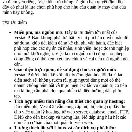
và điểm yếu riêng. Việc hiểu rõ chúng sẽ giúp bạn quyết định liệu
đây có phải là lựa chọn phù hợp cho nhu cầu quản lý máy chủ của
mình hay không.
### Ưu điểm
Miễn phí, mã nguồn mở:
Đây là ưu điểm lớn nhất của
VestaCP. Bạn không phải trả bất kỳ chi phí bản quyền nào để
sử dụng, giúp tiết kiệm đáng kể chi phí vận hành, đặc biệt
phù hợp cho các dự án cá nhân, sinh viên, hoặc doanh nghiệp
nhỏ mới khởi nghiệp. Việc là mã nguồn mở cũng cho phép
cộng đồng có thể xem xét, tùy chỉnh và cải tiến mã nguồn nếu
cần.
Giao diện trực quan, dễ sử dụng cho cả người mới:
VestaCP được thiết kế với triết lý đơn giản hóa tối đa. Giao
diện sạch sẽ, không rườm rà, giúp người dùng mới có thể
nhanh chóng nắm bắt và thực hiện các tác vụ quản trị cơ bản
mà không cần phải đọc qua nhiều tài liệu hướng dẫn phức
tạp.
Tích hợp nhiều tính năng cần thiết cho quản lý hosting:
Dù miễn phí, VestaCP vẫn cung cấp một bộ công cụ đầy đủ
cho việc quản lý hosting, từ web server, database, email, FTP,
DNS cho đến backup và tường lửa. Nó đáp ứng hầu hết các
nhu cầu cơ bản của một quản trị viên web.
Tương thích tốt với Linux và các dịch vụ phổ biến: