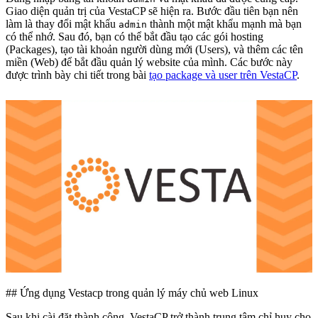
Giao diện quản trị của VestaCP sẽ hiện ra. Bước đầu tiên bạn nên
làm là thay đổi mật khẩu
thành một mật khẩu mạnh mà bạn
admin
có thể nhớ. Sau đó, bạn có thể bắt đầu tạo các gói hosting
(Packages), tạo tài khoản người dùng mới (Users), và thêm các tên
miền (Web) để bắt đầu quản lý website của mình. Các bước này
được trình bày chi tiết trong bài
tạo package và user trên VestaCP
.
## Ứng dụng Vestacp trong quản lý máy chủ web Linux
Sau khi cài đặt thành công, VestaCP trở thành trung tâm chỉ huy cho