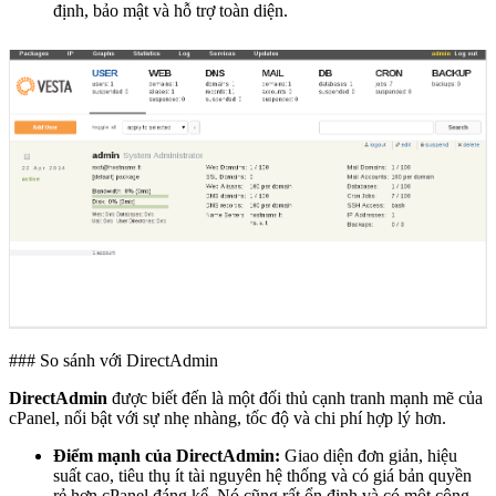
định, bảo mật và hỗ trợ toàn diện.
### So sánh với DirectAdmin
DirectAdmin
được biết đến là một đối thủ cạnh tranh mạnh mẽ của
cPanel, nổi bật với sự nhẹ nhàng, tốc độ và chi phí hợp lý hơn.
Điểm mạnh của DirectAdmin:
Giao diện đơn giản, hiệu
suất cao, tiêu thụ ít tài nguyên hệ thống và có giá bản quyền
rẻ hơn cPanel đáng kể. Nó cũng rất ổn định và có một cộng