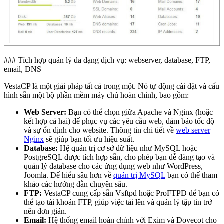
### Tích hợp quản lý đa dạng dịch vụ: webserver, database, FTP,
email, DNS
VestaCP là một giải pháp tất cả trong một. Nó tự động cài đặt và cấu
hình sẵn một bộ phần mềm máy chủ hoàn chỉnh, bao gồm:
Web Server:
Bạn có thể chọn giữa Apache và Nginx (hoặc
kết hợp cả hai) để phục vụ các yêu cầu web, đảm bảo tốc độ
và sự ổn định cho website. Thông tin chi tiết về
web server
Nginx
sẽ giúp bạn tối ưu hiệu suất.
Database:
Hệ quản trị cơ sở dữ liệu như MySQL hoặc
PostgreSQL được tích hợp sẵn, cho phép bạn dễ dàng tạo và
quản lý database cho các ứng dụng web như WordPress,
Joomla. Để hiểu sâu hơn về
quản trị MySQL
bạn có thể tham
khảo các hướng dẫn chuyên sâu.
FTP:
VestaCP cung cấp sẵn Vsftpd hoặc ProFTPD để bạn có
thể tạo tài khoản FTP, giúp việc tải lên và quản lý tập tin trở
nên đơn giản.
Email:
Hệ thống email hoàn chỉnh với Exim và Dovecot cho