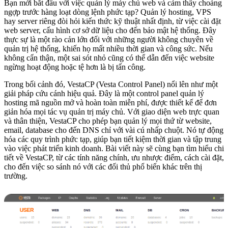
Bạn mới bắt đầu với việc quản lý máy chủ web và cảm thấy choáng
ngợp trước hàng loạt dòng lệnh phức tạp? Quản lý hosting, VPS
hay server riêng đòi hỏi kiến thức kỹ thuật nhất định, từ việc cài đặt
web server, cấu hình cơ sở dữ liệu cho đến bảo mật hệ thống. Đây
thực sự là một rào cản lớn đối với những người không chuyên về
quản trị hệ thống, khiến họ mất nhiều thời gian và công sức. Nếu
không cẩn thận, một sai sót nhỏ cũng có thể dẫn đến việc website
ngừng hoạt động hoặc tệ hơn là bị tấn công.
Trong bối cảnh đó, VestaCP (Vesta Control Panel) nổi lên như một
giải pháp cứu cánh hiệu quả. Đây là một control panel quản lý
hosting mã nguồn mở và hoàn toàn miễn phí, được thiết kế để đơn
giản hóa mọi tác vụ quản trị máy chủ. Với giao diện web trực quan
và thân thiện, VestaCP cho phép bạn quản lý mọi thứ từ website,
email, database cho đến DNS chỉ với vài cú nhấp chuột. Nó tự động
hóa các quy trình phức tạp, giúp bạn tiết kiệm thời gian và tập trung
vào việc phát triển kinh doanh. Bài viết này sẽ cùng bạn tìm hiểu chi
tiết về VestaCP, từ các tính năng chính, ưu nhược điểm, cách cài đặt,
cho đến việc so sánh nó với các đối thủ phổ biến khác trên thị
trường.