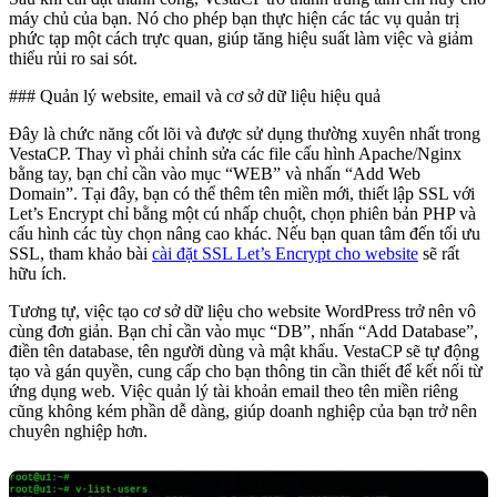
máy chủ của bạn. Nó cho phép bạn thực hiện các tác vụ quản trị
phức tạp một cách trực quan, giúp tăng hiệu suất làm việc và giảm
thiểu rủi ro sai sót.
### Quản lý website, email và cơ sở dữ liệu hiệu quả
Đây là chức năng cốt lõi và được sử dụng thường xuyên nhất trong
VestaCP. Thay vì phải chỉnh sửa các file cấu hình Apache/Nginx
bằng tay, bạn chỉ cần vào mục “WEB” và nhấn “Add Web
Domain”. Tại đây, bạn có thể thêm tên miền mới, thiết lập SSL với
Let’s Encrypt chỉ bằng một cú nhấp chuột, chọn phiên bản PHP và
cấu hình các tùy chọn nâng cao khác. Nếu bạn quan tâm đến tối ưu
SSL, tham khảo bài
cài đặt SSL Let’s Encrypt cho website
sẽ rất
hữu ích.
Tương tự, việc tạo cơ sở dữ liệu cho website WordPress trở nên vô
cùng đơn giản. Bạn chỉ cần vào mục “DB”, nhấn “Add Database”,
điền tên database, tên người dùng và mật khẩu. VestaCP sẽ tự động
tạo và gán quyền, cung cấp cho bạn thông tin cần thiết để kết nối từ
ứng dụng web. Việc quản lý tài khoản email theo tên miền riêng
cũng không kém phần dễ dàng, giúp doanh nghiệp của bạn trở nên
chuyên nghiệp hơn.