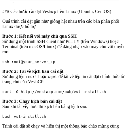
### Các bước cài đặt Vestacp trên Linux (Ubuntu, CentOS)
Quá trình cài đặt gần như giống hệt nhau trên các bản phân phối
Linux được hỗ trợ.
Bước 1: Kết nối với máy chủ qua SSH
Sử dụng một trình SSH client như PuTTY (trên Windows) hoặc
Terminal (trên macOS/Linux) để đăng nhập vào máy chủ với quyền
root.
ssh root@your_server_ip
Bước 2: Tải về kịch bản cài đặt
Sử dụng lệnh
hoặc
để tải về tệp tin cài đặt chính thức từ
curl
wget
trang chủ của VestaCP.
curl -O http://vestacp.com/pub/vst-install.sh
Bước 3: Chạy kịch bản cài đặt
Sau khi tải về, thực thi kịch bản bằng lệnh sau:
bash vst-install.sh
Trình cài đặt sẽ chạy và hiển thị một thông báo chào mừng cùng