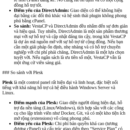
đồng hỗ trợ tốt.
Điểm yếu của DirectAdmin:
Giao diện có thể không hiện
đại bằng các đối thủ khác và hệ sinh thái plugin không phong
phú bằng cPanel.
So sánh:
VestaCP và DirectAdmin đều nhắm đến sự đơn giản
và hiệu quả. Tuy nhiên, DirectAdmin là một sản phẩm thương
mại với sự hỗ trợ và cập nhật đáng tin cậy, trong khi VestaCP
là dự án mã nguồn mở với sự hỗ trợ từ cộng đồng. Nếu bạn
cần một giải pháp ổn định, nhẹ nhàng và có hỗ trợ chuyên
nghiệp với chi phí phải chăng, DirectAdmin là một lựa chọn
tuyệt vời. Nếu ngân sách là ưu tiên số một, VestaCP vẫn là
một ứng cử viên sáng giá.
### So sánh với Plesk
Plesk
là một control panel rất hiện đại và linh hoạt, đặc biệt nổi
tiếng với khả năng hỗ trợ cả hệ điều hành Windows Server và
Linux.
Điểm mạnh của Plesk:
Giao diện người dùng hiện đại, hỗ
trợ đa nền tảng (Linux/Windows), tích hợp sâu với các công
cụ cho lập trình viên như Docker, Git, và có một kho tiện ích
mở rộng (extensions) vô cùng phong phú.
Điểm yếu của Plesk:
Chi phí bản quyền khá cao (tương
đương cPanel) và cấu trúc giao diện theo “Service Plan” có