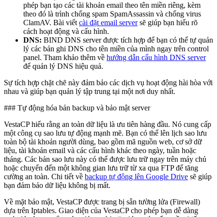
phép bạn tạo các tài khoản email theo tên miền riêng, kèm
theo đó là trình chống spam SpamAssassin và chống virus
ClamAV. Bài viết
cài đặt email server
sẽ giúp bạn hiểu rõ
cách hoạt động và cấu hình.
DNS:
BIND DNS server được tích hợp để bạn có thể tự quản
lý các bản ghi DNS cho tên miền của mình ngay trên control
panel. Tham khảo thêm về
hướng dẫn cấu hình DNS server
để quản lý DNS hiệu quả.
Sự tích hợp chặt chẽ này đảm bảo các dịch vụ hoạt động hài hòa với
nhau và giúp bạn quản lý tập trung tại một nơi duy nhất.
### Tự động hóa bản backup và bảo mật server
VestaCP hiểu rằng an toàn dữ liệu là ưu tiên hàng đầu. Nó cung cấp
một công cụ sao lưu tự động mạnh mẽ. Bạn có thể lên lịch sao lưu
toàn bộ tài khoản người dùng, bao gồm mã nguồn web, cơ sở dữ
liệu, tài khoản email và các cấu hình khác theo ngày, tuần hoặc
tháng. Các bản sao lưu này có thể được lưu trữ ngay trên máy chủ
hoặc chuyển đến một không gian lưu trữ từ xa qua FTP để tăng
cường an toàn. Chi tiết về
backup tự động lên Google Drive
sẽ giúp
bạn đảm bảo dữ liệu không bị mất.
Về mặt bảo mật, VestaCP được trang bị sẵn tường lửa (Firewall)
dựa trên Iptables. Giao diện của VestaCP cho phép bạn dễ dàng