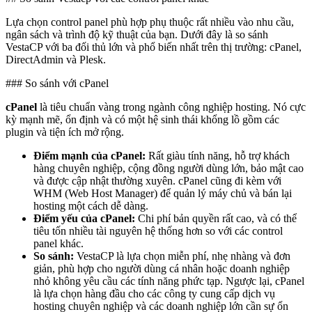
Lựa chọn control panel phù hợp phụ thuộc rất nhiều vào nhu cầu,
ngân sách và trình độ kỹ thuật của bạn. Dưới đây là so sánh
VestaCP với ba đối thủ lớn và phổ biến nhất trên thị trường: cPanel,
DirectAdmin và Plesk.
### So sánh với cPanel
cPanel
là tiêu chuẩn vàng trong ngành công nghiệp hosting. Nó cực
kỳ mạnh mẽ, ổn định và có một hệ sinh thái khổng lồ gồm các
plugin và tiện ích mở rộng.
Điểm mạnh của cPanel:
Rất giàu tính năng, hỗ trợ khách
hàng chuyên nghiệp, cộng đồng người dùng lớn, bảo mật cao
và được cập nhật thường xuyên. cPanel cũng đi kèm với
WHM (Web Host Manager) để quản lý máy chủ và bán lại
hosting một cách dễ dàng.
Điểm yếu của cPanel:
Chi phí bản quyền rất cao, và có thể
tiêu tốn nhiều tài nguyên hệ thống hơn so với các control
panel khác.
So sánh:
VestaCP là lựa chọn miễn phí, nhẹ nhàng và đơn
giản, phù hợp cho người dùng cá nhân hoặc doanh nghiệp
nhỏ không yêu cầu các tính năng phức tạp. Ngược lại, cPanel
là lựa chọn hàng đầu cho các công ty cung cấp dịch vụ
hosting chuyên nghiệp và các doanh nghiệp lớn cần sự ổn