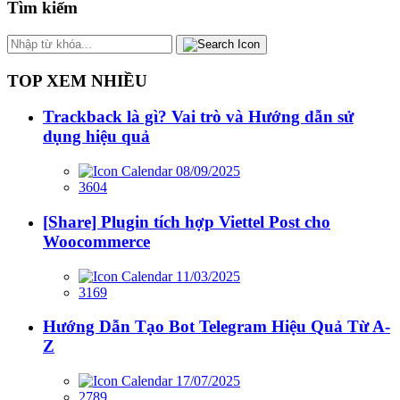
Tìm kiếm
TOP XEM NHIỀU
Trackback là gì? Vai trò và Hướng dẫn sử
dụng hiệu quả
08/09/2025
3604
[Share] Plugin tích hợp Viettel Post cho
Woocommerce
11/03/2025
3169
Hướng Dẫn Tạo Bot Telegram Hiệu Quả Từ A-
Z
17/07/2025
2789