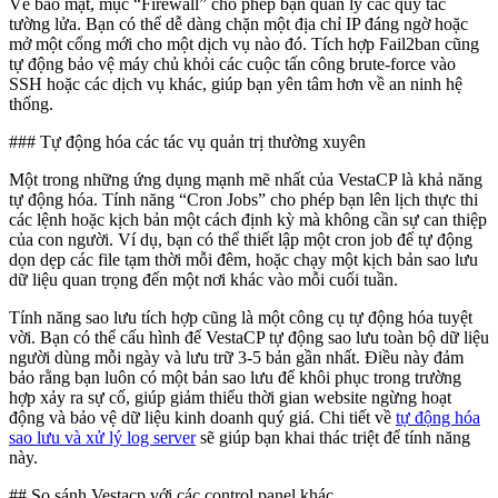
Về bảo mật, mục “Firewall” cho phép bạn quản lý các quy tắc
tường lửa. Bạn có thể dễ dàng chặn một địa chỉ IP đáng ngờ hoặc
mở một cổng mới cho một dịch vụ nào đó. Tích hợp Fail2ban cũng
tự động bảo vệ máy chủ khỏi các cuộc tấn công brute-force vào
SSH hoặc các dịch vụ khác, giúp bạn yên tâm hơn về an ninh hệ
thống.
### Tự động hóa các tác vụ quản trị thường xuyên
Một trong những ứng dụng mạnh mẽ nhất của VestaCP là khả năng
tự động hóa. Tính năng “Cron Jobs” cho phép bạn lên lịch thực thi
các lệnh hoặc kịch bản một cách định kỳ mà không cần sự can thiệp
của con người. Ví dụ, bạn có thể thiết lập một cron job để tự động
dọn dẹp các file tạm thời mỗi đêm, hoặc chạy một kịch bản sao lưu
dữ liệu quan trọng đến một nơi khác vào mỗi cuối tuần.
Tính năng sao lưu tích hợp cũng là một công cụ tự động hóa tuyệt
vời. Bạn có thể cấu hình để VestaCP tự động sao lưu toàn bộ dữ liệu
người dùng mỗi ngày và lưu trữ 3-5 bản gần nhất. Điều này đảm
bảo rằng bạn luôn có một bản sao lưu để khôi phục trong trường
hợp xảy ra sự cố, giúp giảm thiểu thời gian website ngừng hoạt
động và bảo vệ dữ liệu kinh doanh quý giá. Chi tiết về
tự động hóa
sao lưu và xử lý log server
sẽ giúp bạn khai thác triệt để tính năng
này.
## So sánh Vestacp với các control panel khác