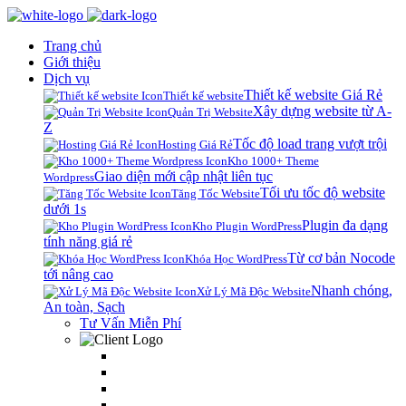
Trang chủ
Giới thiệu
Dịch vụ
Thiết kế website Giá Rẻ
Thiết kế website
Xây dựng website từ A-
Quản Trị Website
Z
Tốc độ load trang vượt trội
Hosting Giá Rẻ
Kho 1000+ Theme
Giao diện mới cập nhật liên tục
Wordpress
Tối ưu tốc độ website
Tăng Tốc Website
dưới 1s
Plugin đa dạng
Kho Plugin WordPress
tính năng giá rẻ
Từ cơ bản Nocode
Khóa Học WordPress
tới nâng cao
Nhanh chóng,
Xử Lý Mã Độc Website
An toàn, Sạch
Tư Vấn Miễn Phí