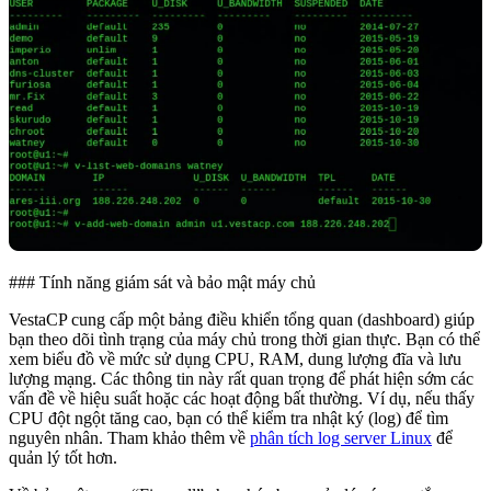
### Tính năng giám sát và bảo mật máy chủ
VestaCP cung cấp một bảng điều khiển tổng quan (dashboard) giúp
bạn theo dõi tình trạng của máy chủ trong thời gian thực. Bạn có thể
xem biểu đồ về mức sử dụng CPU, RAM, dung lượng đĩa và lưu
lượng mạng. Các thông tin này rất quan trọng để phát hiện sớm các
vấn đề về hiệu suất hoặc các hoạt động bất thường. Ví dụ, nếu thấy
CPU đột ngột tăng cao, bạn có thể kiểm tra nhật ký (log) để tìm
nguyên nhân. Tham khảo thêm về
phân tích log server Linux
để
quản lý tốt hơn.