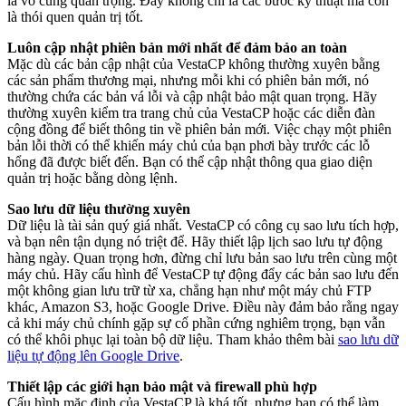
là vô cùng quan trọng. Đây không chỉ là các bước kỹ thuật mà còn
là thói quen quản trị tốt.
Luôn cập nhật phiên bản mới nhất để đảm bảo an toàn
Mặc dù các bản cập nhật của VestaCP không thường xuyên bằng
các sản phẩm thương mại, nhưng mỗi khi có phiên bản mới, nó
thường chứa các bản vá lỗi và cập nhật bảo mật quan trọng. Hãy
thường xuyên kiểm tra trang chủ của VestaCP hoặc các diễn đàn
cộng đồng để biết thông tin về phiên bản mới. Việc chạy một phiên
bản lỗi thời có thể khiến máy chủ của bạn phơi bày trước các lỗ
hổng đã được biết đến. Bạn có thể cập nhật thông qua giao diện
quản trị hoặc bằng dòng lệnh.
Sao lưu dữ liệu thường xuyên
Dữ liệu là tài sản quý giá nhất. VestaCP có công cụ sao lưu tích hợp,
và bạn nên tận dụng nó triệt để. Hãy thiết lập lịch sao lưu tự động
hàng ngày. Quan trọng hơn, đừng chỉ lưu bản sao lưu trên cùng một
máy chủ. Hãy cấu hình để VestaCP tự động đẩy các bản sao lưu đến
một không gian lưu trữ từ xa, chẳng hạn như một máy chủ FTP
khác, Amazon S3, hoặc Google Drive. Điều này đảm bảo rằng ngay
cả khi máy chủ chính gặp sự cố phần cứng nghiêm trọng, bạn vẫn
có thể khôi phục lại toàn bộ dữ liệu. Tham khảo thêm bài
sao lưu dữ
liệu tự động lên Google Drive
.
Thiết lập các giới hạn bảo mật và firewall phù hợp
Cấu hình mặc định của VestaCP là khá tốt, nhưng bạn có thể làm