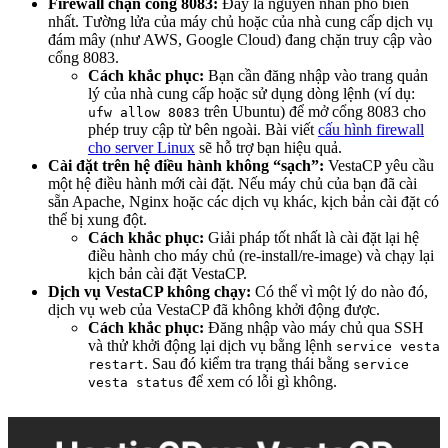
Firewall chặn cổng 8083:
Đây là nguyên nhân phổ biến
nhất. Tường lửa của máy chủ hoặc của nhà cung cấp dịch vụ
đám mây (như AWS, Google Cloud) đang chặn truy cập vào
cổng 8083.
Cách khắc phục:
Bạn cần đăng nhập vào trang quản
lý của nhà cung cấp hoặc sử dụng dòng lệnh (ví dụ:
trên Ubuntu) để mở cổng 8083 cho
ufw allow 8083
phép truy cập từ bên ngoài. Bài viết
cấu hình firewall
cho server Linux
sẽ hỗ trợ bạn hiệu quả.
Cài đặt trên hệ điều hành không “sạch”:
VestaCP yêu cầu
một hệ điều hành mới cài đặt. Nếu máy chủ của bạn đã cài
sẵn Apache, Nginx hoặc các dịch vụ khác, kịch bản cài đặt có
thể bị xung đột.
Cách khắc phục:
Giải pháp tốt nhất là cài đặt lại hệ
điều hành cho máy chủ (re-install/re-image) và chạy lại
kịch bản cài đặt VestaCP.
Dịch vụ VestaCP không chạy:
Có thể vì một lý do nào đó,
dịch vụ web của VestaCP đã không khởi động được.
Cách khắc phục:
Đăng nhập vào máy chủ qua SSH
và thử khởi động lại dịch vụ bằng lệnh
service vesta
. Sau đó kiểm tra trạng thái bằng
restart
service
để xem có lỗi gì không.
vesta status