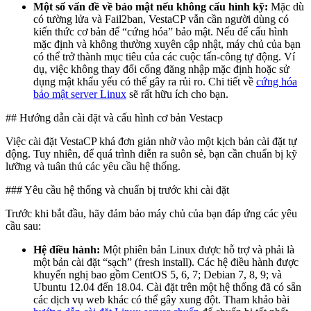
Một số vấn đề về bảo mật nếu không cấu hình kỹ:
Mặc dù
có tường lửa và Fail2ban, VestaCP vẫn cần người dùng có
kiến thức cơ bản để “cứng hóa” bảo mật. Nếu để cấu hình
mặc định và không thường xuyên cập nhật, máy chủ của bạn
có thể trở thành mục tiêu của các cuộc tấn-công tự động. Ví
dụ, việc không thay đổi cổng đăng nhập mặc định hoặc sử
dụng mật khẩu yếu có thể gây ra rủi ro. Chi tiết về
cứng hóa
bảo mật server Linux
sẽ rất hữu ích cho bạn.
## Hướng dẫn cài đặt và cấu hình cơ bản Vestacp
Việc cài đặt VestaCP khá đơn giản nhờ vào một kịch bản cài đặt tự
động. Tuy nhiên, để quá trình diễn ra suôn sẻ, bạn cần chuẩn bị kỹ
lưỡng và tuân thủ các yêu cầu hệ thống.
### Yêu cầu hệ thống và chuẩn bị trước khi cài đặt
Trước khi bắt đầu, hãy đảm bảo máy chủ của bạn đáp ứng các yêu
cầu sau:
Hệ điều hành:
Một phiên bản Linux được hỗ trợ và phải là
một bản cài đặt “sạch” (fresh install). Các hệ điều hành được
khuyến nghị bao gồm CentOS 5, 6, 7; Debian 7, 8, 9; và
Ubuntu 12.04 đến 18.04. Cài đặt trên một hệ thống đã có sẵn
các dịch vụ web khác có thể gây xung đột. Tham khảo bài