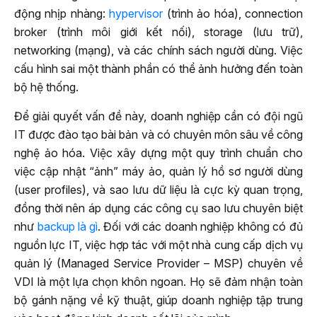
động nhịp nhàng:
hypervisor
(trình ảo hóa), connection
broker (trình môi giới kết nối), storage (lưu trữ),
networking (mạng), và các chính sách người dùng. Việc
cấu hình sai một thành phần có thể ảnh hưởng đến toàn
bộ hệ thống.
Để giải quyết vấn đề này, doanh nghiệp cần có đội ngũ
IT được đào tạo bài bản và có chuyên môn sâu về công
nghệ ảo hóa. Việc xây dựng một quy trình chuẩn cho
việc cập nhật “ảnh” máy ảo, quản lý hồ sơ người dùng
(user profiles), và sao lưu dữ liệu là cực kỳ quan trọng,
đồng thời nên áp dụng các công cụ sao lưu chuyên biệt
như
backup là gì
. Đối với các doanh nghiệp không có đủ
nguồn lực IT, việc hợp tác với một nhà cung cấp dịch vụ
quản lý (Managed Service Provider – MSP) chuyên về
VDI là một lựa chọn khôn ngoan. Họ sẽ đảm nhận toàn
bộ gánh nặng về kỹ thuật, giúp doanh nghiệp tập trung