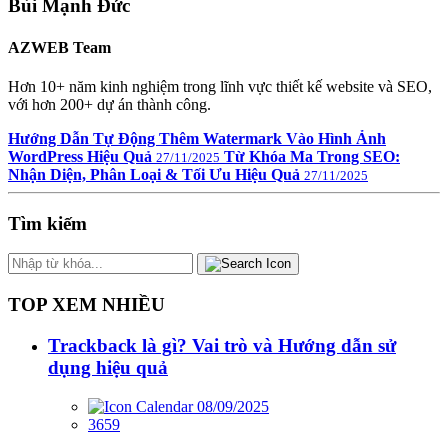
Bùi Mạnh Đức
AZWEB Team
Hơn 10+ năm kinh nghiệm trong lĩnh vực thiết kế website và SEO,
với hơn 200+ dự án thành công.
Hướng Dẫn Tự Động Thêm Watermark Vào Hình Ảnh
WordPress Hiệu Quả
Từ Khóa Ma Trong SEO:
27/11/2025
Nhận Diện, Phân Loại & Tối Ưu Hiệu Quả
27/11/2025
Tìm kiếm
TOP XEM NHIỀU
Trackback là gì? Vai trò và Hướng dẫn sử
dụng hiệu quả
08/09/2025
3659