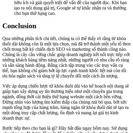
hữu ích và giải quyết triệt để vấn đề của người đọc. Khi bạn
tạo ra nội dung giá trị, Google sẽ tự khắc nhận ra và thưởng
cho bạn thứ hạng cao.
Conclusion
Qua những phân tích chi tiết, chúng ta có thể thấy rõ rằng từ khóa
đuôi dài không còn là một lựa chọn, mà đã trở thành một yếu tố then
chốt trong bất kỳ chiến dịch SEO và marketing số thành công nào.
Chúng là cây cầu vững chắc giúp doanh nghiệp kết nối trực tiếp với
những khách hàng tiềm năng nhất, những người có nhu cầu rõ ràng
và sẵn sàng hành động. Bằng cách tập trung vào các truy vấn cụ
thể, bạn không chỉ giảm bớt áp lực cạnh tranh khốc liệt mà còn tối
ưu hóa ngân sách và tăng tỷ lệ chuyển đổi một cách ấn tượng.
Việc áp dụng chiến lược từ khóa đuôi dài vào kế hoạch nội dung sẽ
giúp bạn xây dựng uy tín thương hiệu như một chuyên gia trong
ngành, đồng thời cải thiện thứ hạng website một cách bền vững.
Đừng nhìn vào lượng tìm kiếm thấp của chúng mà bỏ qua, bởi sức
mạnh tổng hợp của hàng trăm, hàng ngàn từ khóa đuôi dài sẽ tạo ra
một dòng truy cập chất lượng, ổn định và mang lại giá trị kinh
doanh thực sự.
Bước tiếp theo cho bạn là gì? Hãy bắt đầu ngay hôm nay. Sử dụng