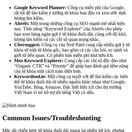
Google Keyword Planner:
Công cụ miễn phí của Google,
rất tốt để tìm kiếm ý tưởng từ khóa ban đầu và xem ước tính
lượng tìm kiếm.
Ahrefs:
Một trong những công cụ SEO mạnh mẽ nhất hiện
nay. Tính năng “Keyword Explorer” của Ahrefs cho phép
bạn xem hàng ngàn gợi ý từ khóa đuôi dài, cùng với độ khó,
lượng tìm kiếm và các chỉ số quan trọng khác.
Ubersuggest:
Công cụ của Neil Patel cung cấp nhiều gợi ý từ
khóa từ một từ khóa gốc, bao gồm cả các câu hỏi, so sánh và
giới từ liên quan. Có phiên bản miễn phí khá hữu ích.
Moz Keyword Explorer:
Cung cấp các chỉ số độc đáo như
“Organic CTR” và “Priority” để giúp bạn đánh giá tiềm năng
của từ khóa một cách toàn diện hơn.
Keywordtool.io:
Một công cụ tuyệt vời để tìm kiếm các biến
thể từ khóa đuôi dài từ nhiều nguồn khác nhau như Google,
YouTube, Bing, Amazon. Đặc biệt hữu ích cho thị trường
Việt Nam vì nó hỗ trợ tốt tiếng Việt có dấu.
Common Issues/Troubleshooting
Mặc dù chiến lược từ khóa đuôi dài mang lại nhiều lợi ích, nhưng