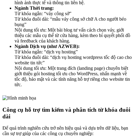
hình ảnh thực tế và thông tin liên hệ.
Ngành Thời trang:
Từ khóa ngắn: “váy công sở”
Từ khóa đuôi dài: “mẫu váy công sở chữ A cho người béo
bụng”
Nội dung tối ưu: Một bài blog tư vấn cách chọn váy, giới
thiệu các mẫu cụ thể từ cửa hàng, kèm theo bí quyết phối đồ
và feedback của khách hàng.
Ngành Dịch vụ (như AZWEB):
Từ khóa ngắn: “dịch vụ hosting”
Từ khóa đuôi dài: “dịch vụ hosting wordpress tốc độ cao cho
website tin tức”
Nội dung tối ưu: Một trang đích (landing page) chuyên biệt
giới thiệu gói hosting tối ưu cho WordPress, nhấn mạnh về
tốc độ, bảo mật và các tính năng hỗ trợ riêng cho website tin
tức.
Công cụ hỗ trợ tìm kiếm và phân tích từ khóa đuôi
dài
Để quá trình nghiên cứu trở nên hiệu quả và dựa trên dữ liệu, bạn
cần sự trợ giúp của các công cụ chuyên nghiệp: