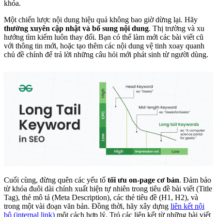
khóa.
Một chiến lược nội dung hiệu quả không bao giờ dừng lại. Hãy
thường xuyên cập nhật và bổ sung nội dung
. Thị trường và xu
hướng tìm kiếm luôn thay đổi. Bạn có thể làm mới các bài viết cũ
với thông tin mới, hoặc tạo thêm các nội dung vệ tinh xoay quanh
chủ đề chính để trả lời những câu hỏi mới phát sinh từ người dùng.
Cuối cùng, đừng quên các yếu tố
tối ưu on-page cơ bản
. Đảm bảo
từ khóa đuôi dài chính xuất hiện tự nhiên trong tiêu đề bài viết (Title
Tag), thẻ mô tả (Meta Description), các thẻ tiêu đề (H1, H2), và
trong một vài đoạn văn bản. Đồng thời, hãy xây dựng
liên kết nội
bộ (internal link)
một cách hợp lý. Trỏ các liên kết từ những bài viết