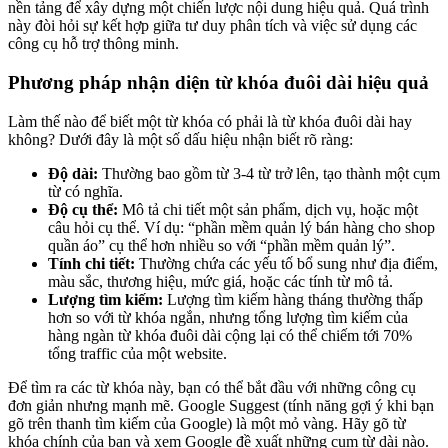
nền tảng để xây dựng một chiến lược nội dung hiệu quả. Quá trình
này đòi hỏi sự kết hợp giữa tư duy phân tích và việc sử dụng các
công cụ hỗ trợ thông minh.
Phương pháp nhận diện từ khóa đuôi dài hiệu quả
Làm thế nào để biết một từ khóa có phải là từ khóa đuôi dài hay
không? Dưới đây là một số dấu hiệu nhận biết rõ ràng:
Độ dài:
Thường bao gồm từ 3-4 từ trở lên, tạo thành một cụm
từ có nghĩa.
Độ cụ thể:
Mô tả chi tiết một sản phẩm, dịch vụ, hoặc một
câu hỏi cụ thể. Ví dụ: “phần mềm quản lý bán hàng cho shop
quần áo” cụ thể hơn nhiều so với “phần mềm quản lý”.
Tính chi tiết:
Thường chứa các yếu tố bổ sung như địa điểm,
màu sắc, thương hiệu, mức giá, hoặc các tính từ mô tả.
Lượng tìm kiếm:
Lượng tìm kiếm hàng tháng thường thấp
hơn so với từ khóa ngắn, nhưng tổng lượng tìm kiếm của
hàng ngàn từ khóa đuôi dài cộng lại có thể chiếm tới 70%
tổng traffic của một website.
Để tìm ra các từ khóa này, bạn có thể bắt đầu với những công cụ
đơn giản nhưng mạnh mẽ. Google Suggest (tính năng gợi ý khi bạn
gõ trên thanh tìm kiếm của Google) là một mỏ vàng. Hãy gõ từ
khóa chính của bạn và xem Google đề xuất những cụm từ dài nào.