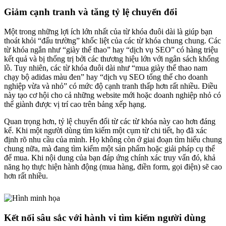
Giảm cạnh tranh và tăng tỷ lệ chuyển đổi
Một trong những lợi ích lớn nhất của từ khóa đuôi dài là giúp bạn
thoát khỏi “đấu trường” khốc liệt của các từ khóa chung chung. Các
từ khóa ngắn như “giày thể thao” hay “dịch vụ SEO” có hàng triệu
kết quả và bị thống trị bởi các thương hiệu lớn với ngân sách khổng
lồ. Tuy nhiên, các từ khóa đuôi dài như “mua giày thể thao nam
chạy bộ adidas màu đen” hay “dịch vụ SEO tổng thể cho doanh
nghiệp vừa và nhỏ” có mức độ cạnh tranh thấp hơn rất nhiều. Điều
này tạo cơ hội cho cả những website mới hoặc doanh nghiệp nhỏ có
thể giành được vị trí cao trên bảng xếp hạng.
Quan trọng hơn, tỷ lệ chuyển đổi từ các từ khóa này cao hơn đáng
kể. Khi một người dùng tìm kiếm một cụm từ chi tiết, họ đã xác
định rõ nhu cầu của mình. Họ không còn ở giai đoạn tìm hiểu chung
chung nữa, mà đang tìm kiếm một sản phẩm hoặc giải pháp cụ thể
để mua. Khi nội dung của bạn đáp ứng chính xác truy vấn đó, khả
năng họ thực hiện hành động (mua hàng, điền form, gọi điện) sẽ cao
hơn rất nhiều.
Kết nối sâu sắc với hành vi tìm kiếm người dùng