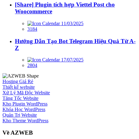
[Share] Plugin tích hợp Viettel Post cho
Woocommerce
11/03/2025
3184
Hướng Dẫn Tạo Bot Telegram Hiệu Quả Từ A-
Z
17/07/2025
2804
Hosting Giá Rẻ
Thiết kế website
Xử Lý Mã Độc Website
Tăng Tốc Website
Kho Plugin WordPress
Khóa Học WordPress
Quản Trị Website
Kho Theme WordPress
Về AZWEB