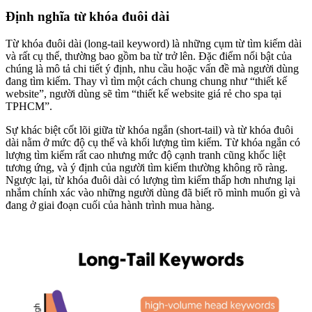
Định nghĩa từ khóa đuôi dài
Từ khóa đuôi dài (long-tail keyword) là những cụm từ tìm kiếm dài
và rất cụ thể, thường bao gồm ba từ trở lên. Đặc điểm nổi bật của
chúng là mô tả chi tiết ý định, nhu cầu hoặc vấn đề mà người dùng
đang tìm kiếm. Thay vì tìm một cách chung chung như “thiết kế
website”, người dùng sẽ tìm “thiết kế website giá rẻ cho spa tại
TPHCM”.
Sự khác biệt cốt lõi giữa từ khóa ngắn (short-tail) và từ khóa đuôi
dài nằm ở mức độ cụ thể và khối lượng tìm kiếm. Từ khóa ngắn có
lượng tìm kiếm rất cao nhưng mức độ cạnh tranh cũng khốc liệt
tương ứng, và ý định của người tìm kiếm thường không rõ ràng.
Ngược lại, từ khóa đuôi dài có lượng tìm kiếm thấp hơn nhưng lại
nhắm chính xác vào những người dùng đã biết rõ mình muốn gì và
đang ở giai đoạn cuối của hành trình mua hàng.