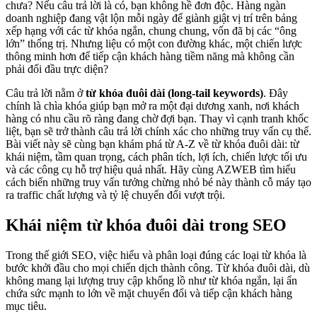
chưa? Nếu câu trả lời là có, bạn không hề đơn độc. Hàng ngàn
doanh nghiệp đang vật lộn mỗi ngày để giành giật vị trí trên bảng
xếp hạng với các từ khóa ngắn, chung chung, vốn đã bị các “ông
lớn” thống trị. Nhưng liệu có một con đường khác, một chiến lược
thông minh hơn để tiếp cận khách hàng tiềm năng mà không cần
phải đối đầu trực diện?
Câu trả lời nằm ở
từ khóa đuôi dài (long-tail keywords)
. Đây
chính là chìa khóa giúp bạn mở ra một đại dương xanh, nơi khách
hàng có nhu cầu rõ ràng đang chờ đợi bạn. Thay vì cạnh tranh khốc
liệt, bạn sẽ trở thành câu trả lời chính xác cho những truy vấn cụ thể.
Bài viết này sẽ cùng bạn khám phá từ A-Z về từ khóa đuôi dài: từ
khái niệm, tầm quan trọng, cách phân tích, lợi ích, chiến lược tối ưu
và các công cụ hỗ trợ hiệu quả nhất. Hãy cùng AZWEB tìm hiểu
cách biến những truy vấn tưởng chừng nhỏ bé này thành cỗ máy tạo
ra traffic chất lượng và tỷ lệ chuyển đổi vượt trội.
Khái niệm từ khóa đuôi dài trong SEO
Trong thế giới SEO, việc hiểu và phân loại đúng các loại từ khóa là
bước khởi đầu cho mọi chiến dịch thành công. Từ khóa đuôi dài, dù
không mang lại lượng truy cập khổng lồ như từ khóa ngắn, lại ẩn
chứa sức mạnh to lớn về mặt chuyển đổi và tiếp cận khách hàng
mục tiêu.