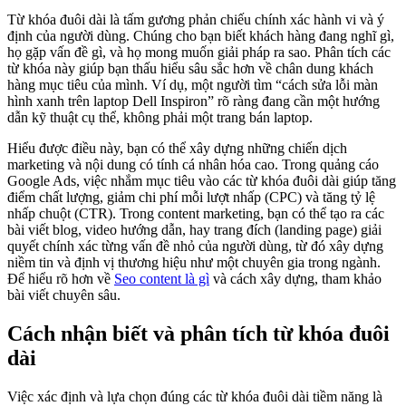
Từ khóa đuôi dài là tấm gương phản chiếu chính xác hành vi và ý
định của người dùng. Chúng cho bạn biết khách hàng đang nghĩ gì,
họ gặp vấn đề gì, và họ mong muốn giải pháp ra sao. Phân tích các
từ khóa này giúp bạn thấu hiểu sâu sắc hơn về chân dung khách
hàng mục tiêu của mình. Ví dụ, một người tìm “cách sửa lỗi màn
hình xanh trên laptop Dell Inspiron” rõ ràng đang cần một hướng
dẫn kỹ thuật cụ thể, không phải một trang bán laptop.
Hiểu được điều này, bạn có thể xây dựng những chiến dịch
marketing và nội dung có tính cá nhân hóa cao. Trong quảng cáo
Google Ads, việc nhắm mục tiêu vào các từ khóa đuôi dài giúp tăng
điểm chất lượng, giảm chi phí mỗi lượt nhấp (CPC) và tăng tỷ lệ
nhấp chuột (CTR). Trong content marketing, bạn có thể tạo ra các
bài viết blog, video hướng dẫn, hay trang đích (landing page) giải
quyết chính xác từng vấn đề nhỏ của người dùng, từ đó xây dựng
niềm tin và định vị thương hiệu như một chuyên gia trong ngành.
Để hiểu rõ hơn về
Seo content là gì
và cách xây dựng, tham khảo
bài viết chuyên sâu.
Cách nhận biết và phân tích từ khóa đuôi
dài
Việc xác định và lựa chọn đúng các từ khóa đuôi dài tiềm năng là