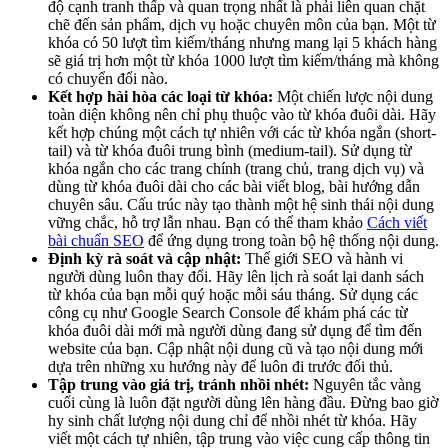
độ cạnh tranh thấp và quan trọng nhất là phải liên quan chặt
chẽ đến sản phẩm, dịch vụ hoặc chuyên môn của bạn. Một từ
khóa có 50 lượt tìm kiếm/tháng nhưng mang lại 5 khách hàng
sẽ giá trị hơn một từ khóa 1000 lượt tìm kiếm/tháng mà không
có chuyển đổi nào.
Kết hợp hài hòa các loại từ khóa:
Một chiến lược nội dung
toàn diện không nên chỉ phụ thuộc vào từ khóa đuôi dài. Hãy
kết hợp chúng một cách tự nhiên với các từ khóa ngắn (short-
tail) và từ khóa đuôi trung bình (medium-tail). Sử dụng từ
khóa ngắn cho các trang chính (trang chủ, trang dịch vụ) và
dùng từ khóa đuôi dài cho các bài viết blog, bài hướng dẫn
chuyên sâu. Cấu trúc này tạo thành một hệ sinh thái nội dung
vững chắc, hỗ trợ lẫn nhau. Bạn có thể tham khảo
Cách viết
bài chuẩn SEO
để ứng dụng trong toàn bộ hệ thống nội dung.
Định kỳ rà soát và cập nhật:
Thế giới SEO và hành vi
người dùng luôn thay đổi. Hãy lên lịch rà soát lại danh sách
từ khóa của bạn mỗi quý hoặc mỗi sáu tháng. Sử dụng các
công cụ như Google Search Console để khám phá các từ
khóa đuôi dài mới mà người dùng đang sử dụng để tìm đến
website của bạn. Cập nhật nội dung cũ và tạo nội dung mới
dựa trên những xu hướng này để luôn đi trước đối thủ.
Tập trung vào giá trị, tránh nhồi nhét:
Nguyên tắc vàng
cuối cùng là luôn đặt người dùng lên hàng đầu. Đừng bao giờ
hy sinh chất lượng nội dung chỉ để nhồi nhét từ khóa. Hãy
viết một cách tự nhiên, tập trung vào việc cung cấp thông tin