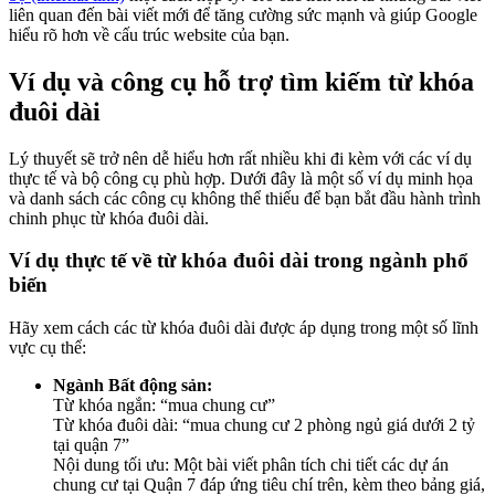
liên quan đến bài viết mới để tăng cường sức mạnh và giúp Google
hiểu rõ hơn về cấu trúc website của bạn.
Ví dụ và công cụ hỗ trợ tìm kiếm từ khóa
đuôi dài
Lý thuyết sẽ trở nên dễ hiểu hơn rất nhiều khi đi kèm với các ví dụ
thực tế và bộ công cụ phù hợp. Dưới đây là một số ví dụ minh họa
và danh sách các công cụ không thể thiếu để bạn bắt đầu hành trình
chinh phục từ khóa đuôi dài.
Ví dụ thực tế về từ khóa đuôi dài trong ngành phổ
biến
Hãy xem cách các từ khóa đuôi dài được áp dụng trong một số lĩnh
vực cụ thể:
Ngành Bất động sản:
Từ khóa ngắn: “mua chung cư”
Từ khóa đuôi dài: “mua chung cư 2 phòng ngủ giá dưới 2 tỷ
tại quận 7”
Nội dung tối ưu: Một bài viết phân tích chi tiết các dự án
chung cư tại Quận 7 đáp ứng tiêu chí trên, kèm theo bảng giá,