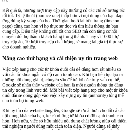
cờ.
Kết quả là, những lượt truy cập này thường có các chỉ số tương tác
rất tốt. Tỷ lệ thoát (bounce rate) thấp hơn vì nội dung của bạn đáp
ứng đúng kỳ vọng của họ. Thời gian họ ở lại trên trang (time on
page) cũng cao hơn vì họ thực sự đọc và tìm hiểu thông tin bạn
cung cấp. Điều này không chỉ tốt cho SEO mà còn tăng cơ hội
chuyển đổi họ thành khách hàng trung thành. Thay vì 1000 lượt
truy cập ảo, 10 lượt truy cập chất lượng sẽ mang lại giá trị thực sự
cho doanh nghiệp.
Nâng cao thứ hạng và cải thiện uy tín trang web
Việc xếp hạng cho các từ khóa đuôi dài dễ dàng hơn rất nhiều so
với các từ khóa ngắn có độ cạnh tranh cao. Khi bạn liên tục tạo ra
những nội dung giá trị, chuyên sâu để trả lời các truy vấn cụ thể,
Google sẽ nhận thấy website của bạn là một nguồn thông tin đáng
tin cậy trong lĩnh vực đó. Mỗi bài viết xếp hạng top cho một từ khóa
đuôi dài sẽ đóng góp vào việc xây dựng uy tín (authority) tổng thể
cho toàn bộ trang web.
Khi uy tín của website tăng lên, Google sẽ ưu ái hơn cho tất cả các
nội dung khác của bạn, kể cả những từ khóa có độ cạnh tranh cao
hơn. Hơn nữa, việc sở hữu nhiều nội dung chất lượng giúp cải thiện
trải nghiệm người dùng một cách toàn diện. Người dùng sẽ thấy