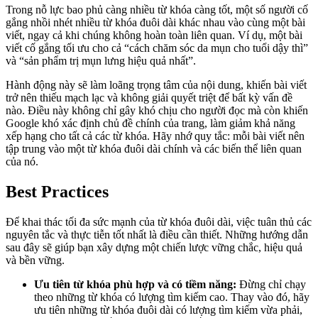
Trong nỗ lực bao phủ càng nhiều từ khóa càng tốt, một số người cố
gắng nhồi nhét nhiều từ khóa đuôi dài khác nhau vào cùng một bài
viết, ngay cả khi chúng không hoàn toàn liên quan. Ví dụ, một bài
viết cố gắng tối ưu cho cả “cách chăm sóc da mụn cho tuổi dậy thì”
và “sản phẩm trị mụn lưng hiệu quả nhất”.
Hành động này sẽ làm loãng trọng tâm của nội dung, khiến bài viết
trở nên thiếu mạch lạc và không giải quyết triệt để bất kỳ vấn đề
nào. Điều này không chỉ gây khó chịu cho người đọc mà còn khiến
Google khó xác định chủ đề chính của trang, làm giảm khả năng
xếp hạng cho tất cả các từ khóa. Hãy nhớ quy tắc: mỗi bài viết nên
tập trung vào một từ khóa đuôi dài chính và các biến thể liên quan
của nó.
Best Practices
Để khai thác tối đa sức mạnh của từ khóa đuôi dài, việc tuân thủ các
nguyên tắc và thực tiễn tốt nhất là điều cần thiết. Những hướng dẫn
sau đây sẽ giúp bạn xây dựng một chiến lược vững chắc, hiệu quả
và bền vững.
Ưu tiên từ khóa phù hợp và có tiềm năng:
Đừng chỉ chạy
theo những từ khóa có lượng tìm kiếm cao. Thay vào đó, hãy
ưu tiên những từ khóa đuôi dài có lượng tìm kiếm vừa phải,