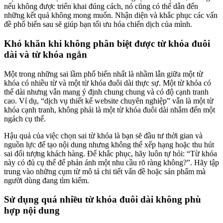
nếu không được triển khai đúng cách, nó cũng có thể dẫn đến
những kết quả không mong muốn. Nhận diện và khắc phục các vấn
đề phổ biến sau sẽ giúp bạn tối ưu hóa chiến dịch của mình.
Khó khăn khi không phân biệt được từ khóa đuôi
dài và từ khóa ngắn
Một trong những sai lầm phổ biến nhất là nhầm lẫn giữa một từ
khóa có nhiều từ và một từ khóa đuôi dài thực sự. Một từ khóa có
thể dài nhưng vẫn mang ý định chung chung và có độ cạnh tranh
cao. Ví dụ, “dịch vụ thiết kế website chuyên nghiệp” vẫn là một từ
khóa cạnh tranh, không phải là một từ khóa đuôi dài nhắm đến một
ngách cụ thể.
Hậu quả của việc chọn sai từ khóa là bạn sẽ đầu tư thời gian và
nguồn lực để tạo nội dung nhưng không thể xếp hạng hoặc thu hút
sai đối tượng khách hàng. Để khắc phục, hãy luôn tự hỏi: “Từ khóa
này có đủ cụ thể để phản ánh một nhu cầu rõ ràng không?”. Hãy tập
trung vào những cụm từ mô tả chi tiết vấn đề hoặc sản phẩm mà
người dùng đang tìm kiếm.
Sử dụng quá nhiều từ khóa đuôi dài không phù
hợp nội dung