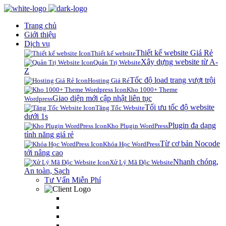
Trang chủ
Giới thiệu
Dịch vụ
Thiết kế website Giá Rẻ
Thiết kế website
Xây dựng website từ A-
Quản Trị Website
Z
Tốc độ load trang vượt trội
Hosting Giá Rẻ
Kho 1000+ Theme
Giao diện mới cập nhật liên tục
Wordpress
Tối ưu tốc độ website
Tăng Tốc Website
dưới 1s
Plugin đa dạng
Kho Plugin WordPress
tính năng giá rẻ
Từ cơ bản Nocode
Khóa Học WordPress
tới nâng cao
Nhanh chóng,
Xử Lý Mã Độc Website
An toàn, Sạch
Tư Vấn Miễn Phí