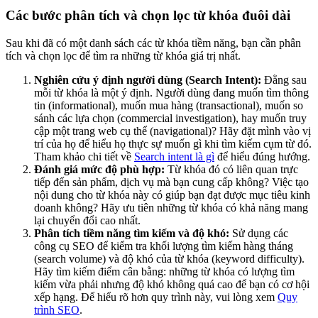
Các bước phân tích và chọn lọc từ khóa đuôi dài
Sau khi đã có một danh sách các từ khóa tiềm năng, bạn cần phân
tích và chọn lọc để tìm ra những từ khóa giá trị nhất.
Nghiên cứu ý định người dùng (Search Intent):
Đằng sau
mỗi từ khóa là một ý định. Người dùng đang muốn tìm thông
tin (informational), muốn mua hàng (transactional), muốn so
sánh các lựa chọn (commercial investigation), hay muốn truy
cập một trang web cụ thể (navigational)? Hãy đặt mình vào vị
trí của họ để hiểu họ thực sự muốn gì khi tìm kiếm cụm từ đó.
Tham khảo chi tiết về
Search intent là gì
để hiểu đúng hướng.
Đánh giá mức độ phù hợp:
Từ khóa đó có liên quan trực
tiếp đến sản phẩm, dịch vụ mà bạn cung cấp không? Việc tạo
nội dung cho từ khóa này có giúp bạn đạt được mục tiêu kinh
doanh không? Hãy ưu tiên những từ khóa có khả năng mang
lại chuyển đổi cao nhất.
Phân tích tiềm năng tìm kiếm và độ khó:
Sử dụng các
công cụ SEO để kiểm tra khối lượng tìm kiếm hàng tháng
(search volume) và độ khó của từ khóa (keyword difficulty).
Hãy tìm kiếm điểm cân bằng: những từ khóa có lượng tìm
kiếm vừa phải nhưng độ khó không quá cao để bạn có cơ hội
xếp hạng. Để hiểu rõ hơn quy trình này, vui lòng xem
Quy
trình SEO
.