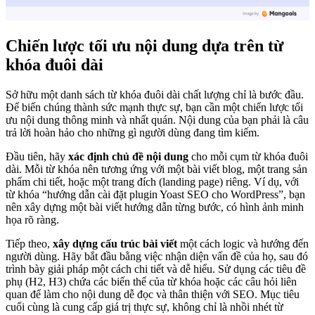
Chiến lược tối ưu nội dung dựa trên từ
khóa đuôi dài
Sở hữu một danh sách từ khóa đuôi dài chất lượng chỉ là bước đầu.
Để biến chúng thành sức mạnh thực sự, bạn cần một chiến lược tối
ưu nội dung thông minh và nhất quán. Nội dung của bạn phải là câu
trả lời hoàn hảo cho những gì người dùng đang tìm kiếm.
Đầu tiên, hãy
xác định chủ đề nội dung
cho mỗi cụm từ khóa đuôi
dài. Mỗi từ khóa nên tương ứng với một bài viết blog, một trang sản
phẩm chi tiết, hoặc một trang đích (landing page) riêng. Ví dụ, với
từ khóa “hướng dẫn cài đặt plugin Yoast SEO cho WordPress”, bạn
nên xây dựng một bài viết hướng dẫn từng bước, có hình ảnh minh
họa rõ ràng.
Tiếp theo,
xây dựng cấu trúc bài viết
một cách logic và hướng đến
người dùng. Hãy bắt đầu bằng việc nhận diện vấn đề của họ, sau đó
trình bày giải pháp một cách chi tiết và dễ hiểu. Sử dụng các tiêu đề
phụ (H2, H3) chứa các biến thể của từ khóa hoặc các câu hỏi liên
quan để làm cho nội dung dễ đọc và thân thiện với SEO. Mục tiêu
cuối cùng là cung cấp giá trị thực sự, không chỉ là nhồi nhét từ