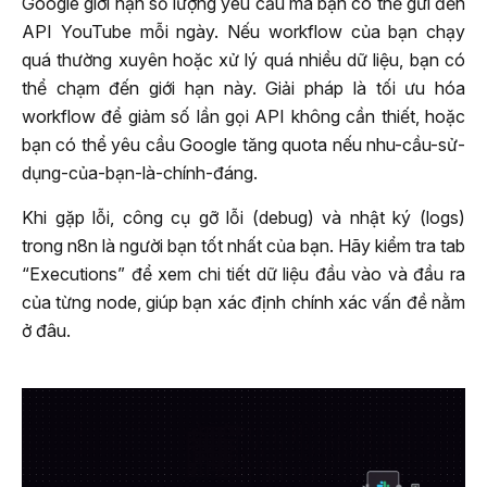
Google giới hạn số lượng yêu cầu mà bạn có thể gửi đến
API YouTube mỗi ngày. Nếu workflow của bạn chạy
quá thường xuyên hoặc xử lý quá nhiều dữ liệu, bạn có
thể chạm đến giới hạn này. Giải pháp là tối ưu hóa
workflow để giảm số lần gọi API không cần thiết, hoặc
bạn có thể yêu cầu Google tăng quota nếu nhu-cầu-sử-
dụng-của-bạn-là-chính-đáng.
Khi gặp lỗi, công cụ gỡ lỗi (debug) và nhật ký (logs)
trong n8n là người bạn tốt nhất của bạn. Hãy kiểm tra tab
“Executions” để xem chi tiết dữ liệu đầu vào và đầu ra
của từng node, giúp bạn xác định chính xác vấn đề nằm
ở đâu.