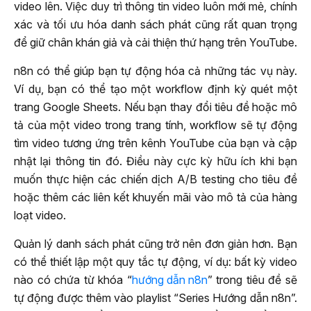
video lên. Việc duy trì thông tin video luôn mới mẻ, chính
xác và tối ưu hóa danh sách phát cũng rất quan trọng
để giữ chân khán giả và cải thiện thứ hạng trên YouTube.
n8n có thể giúp bạn tự động hóa cả những tác vụ này.
Ví dụ, bạn có thể tạo một workflow định kỳ quét một
trang Google Sheets. Nếu bạn thay đổi tiêu đề hoặc mô
tả của một video trong trang tính, workflow sẽ tự động
tìm video tương ứng trên kênh YouTube của bạn và cập
nhật lại thông tin đó. Điều này cực kỳ hữu ích khi bạn
muốn thực hiện các chiến dịch A/B testing cho tiêu đề
hoặc thêm các liên kết khuyến mãi vào mô tả của hàng
loạt video.
Quản lý danh sách phát cũng trở nên đơn giản hơn. Bạn
có thể thiết lập một quy tắc tự động, ví dụ: bất kỳ video
nào có chứa từ khóa “
hướng dẫn n8n
” trong tiêu đề sẽ
tự động được thêm vào playlist “Series Hướng dẫn n8n”.