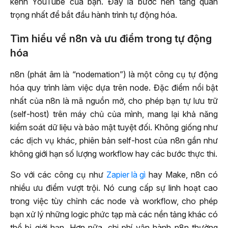
kênh YouTube của bạn. Đây là bước nền tảng quan
trọng nhất để bắt đầu hành trình tự động hóa.
Tìm hiểu về n8n và ưu điểm trong tự động
hóa
n8n (phát âm là “nodemation”) là một công cụ tự động
hóa quy trình làm việc dựa trên node. Đặc điểm nổi bật
nhất của n8n là mã nguồn mở, cho phép bạn tự lưu trữ
(self-host) trên máy chủ của mình, mang lại khả năng
kiểm soát dữ liệu và bảo mật tuyệt đối. Không giống như
các dịch vụ khác, phiên bản self-host của n8n gần như
không giới hạn số lượng workflow hay các bước thực thi.
So với các công cụ như
Zapier là gì
hay Make, n8n có
nhiều ưu điểm vượt trội. Nó cung cấp sự linh hoạt cao
trong việc tùy chỉnh các node và workflow, cho phép
bạn xử lý những logic phức tạp mà các nền tảng khác có
thể bị giới hạn. Hơn nữa, chi phí vận hành n8n thường