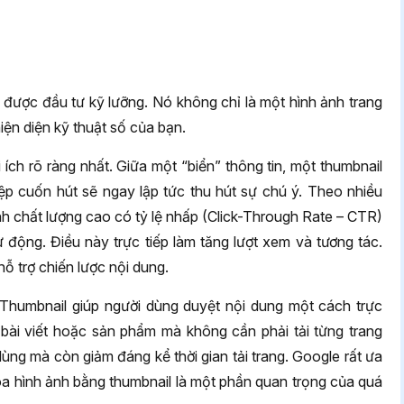
được đầu tư kỹ lưỡng. Nó không chỉ là một hình ảnh trang
hiện diện kỹ thuật số của bạn.
i ích rõ ràng nhất. Giữa một “biển” thông tin, một thumbnail
iệp cuốn hút sẽ ngay lập tức thu hút sự chú ý. Theo nhiều
nh chất lượng cao có tỷ lệ nhấp (Click-Through Rate – CTR)
 động. Điều này trực tiếp làm tăng lượt xem và tương tác.
ỗ trợ chiến lược nội dung.
Thumbnail giúp người dùng duyệt nội dung một cách trực
ài viết hoặc sản phẩm mà không cần phải tải từng trang
 dùng mà còn giảm đáng kể thời gian tải trang. Google rất ưa
hóa hình ảnh bằng thumbnail là một phần quan trọng của quá