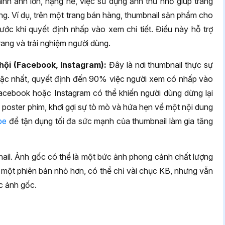
hình ảnh lớn, nặng nề, việc sử dụng ảnh thu nhỏ giúp trang
ùng. Ví dụ, trên một trang bán hàng, thumbnail sản phẩm cho
ớc khi quyết định nhấp vào xem chi tiết. Điều này hỗ trợ
trang và trải nghiệm người dùng.
hội (Facebook, Instagram):
Đây là nơi thumbnail thực sự
 bậc nhất, quyết định đến 90% việc người xem có nhấp vào
acebook hoặc Instagram có thể khiến người dùng dừng lại
poster phim, khơi gợi sự tò mò và hứa hẹn về một nội dung
be
để tận dụng tối đa sức mạnh của thumbnail làm gia tăng
ail. Ảnh gốc có thể là một bức ảnh phong cảnh chất lượng
à một phiên bản nhỏ hơn, có thể chỉ vài chục KB, nhưng vẫn
ức ảnh gốc.