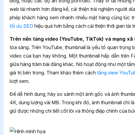
blog, hoặc các dự án trong portfolio. Thay vì tải những 
web tải nhanh hơn đáng kể, cải thiện trải nghiệm người d
phép khách hàng xem nhanh nhiều mặt hàng cùng lúc trư
tối ưu SEO
hiệu quả hơn bằng cách cải thiện thời gian tải 
Trên nền tảng video (YouTube, TikTok) và mạng xã 
tỏa sáng. Trên YouTube, thumbnail là yếu tố quan trọng
video của bạn hay không. Một thumbnail hấp dẫn trên F
giữa hàng trăm bài đăng khác. Nó hoạt động như một tấm 
giá trị bên trong. Tham khảo thêm cách
tăng view YouTu
lượt xem.
Để dễ hình dung, hãy so sánh một ảnh gốc và ảnh thumbn
4K, dung lượng vài MB. Trong khi đó, ảnh thumbnail chỉ l
giữ được những chi tiết cốt lõi và thông điệp chính của b