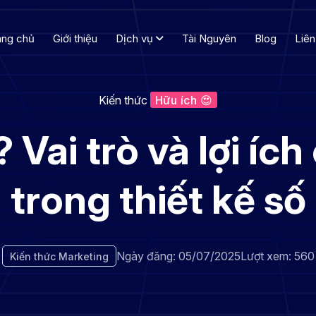
ang chủ
Giới thiệu
Dịch vụ
Tài Nguyên
Blog
Liên
Kiến thức
Hữu ích 😍
 Vai trò và lợi íc
trong thiết kế số
Ngày đăng: 05/07/2025
Lượt xem: 560
Kiến thức Marketing