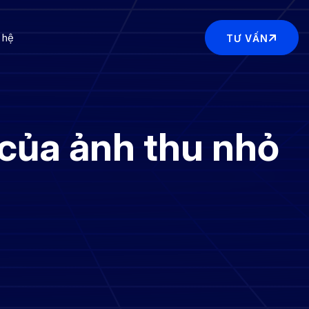
 hệ
TƯ VẤN
h của ảnh thu nhỏ