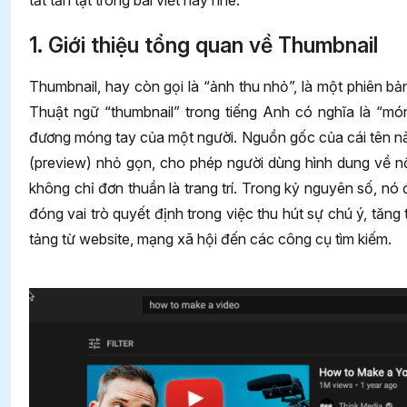
tất tần tật trong bài viết này nhé.
1. Giới thiệu tổng quan về Thumbnail
Thumbnail, hay còn gọi là “ảnh thu nhỏ”, là một phiên bả
Thuật ngữ “thumbnail” trong tiếng Anh có nghĩa là “mó
đương móng tay của một người. Nguồn gốc của cái tên n
(preview) nhỏ gọn, cho phép người dùng hình dung về n
không chỉ đơn thuần là trang trí. Trong kỷ nguyên số, nó 
đóng vai trò quyết định trong việc thu hút sự chú ý, tăng
tảng từ website, mạng xã hội đến các công cụ tìm kiếm.