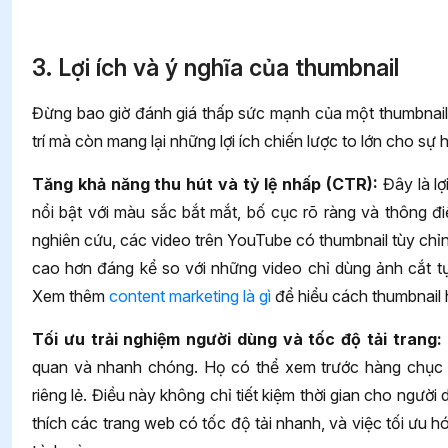
3. Lợi ích và ý nghĩa của thumbnail
Đừng bao giờ đánh giá thấp sức mạnh của một thumbnail 
trí mà còn mang lại những lợi ích chiến lược to lớn cho sự 
Tăng khả năng thu hút và tỷ lệ nhấp (CTR):
Đây là lợ
nổi bật với màu sắc bắt mắt, bố cục rõ ràng và thông đ
nghiên cứu, các video trên YouTube có thumbnail tùy chỉ
cao hơn đáng kể so với những video chỉ dùng ảnh cắt tự
Xem thêm
content marketing là gì
để hiểu cách thumbnail h
Tối ưu trải nghiệm người dùng và tốc độ tải trang:
quan và nhanh chóng. Họ có thể xem trước hàng chục b
riêng lẻ. Điều này không chỉ tiết kiệm thời gian cho người
thích các trang web có tốc độ tải nhanh, và việc tối ưu 