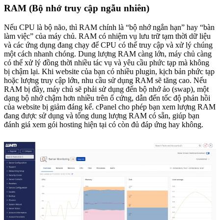
RAM (Bộ nhớ truy cập ngẫu nhiên)
Nếu CPU là bộ não, thì RAM chính là “bộ nhớ ngắn hạn” hay “bàn
làm việc” của máy chủ. RAM có nhiệm vụ lưu trữ tạm thời dữ liệu
và các ứng dụng đang chạy để CPU có thể truy cập và xử lý chúng
một cách nhanh chóng. Dung lượng RAM càng lớn, máy chủ càng
có thể xử lý đồng thời nhiều tác vụ và yêu cầu phức tạp mà không
bị chậm lại. Khi website của bạn có nhiều plugin, kịch bản phức tạp
hoặc lượng truy cập lớn, nhu cầu sử dụng RAM sẽ tăng cao. Nếu
RAM bị đầy, máy chủ sẽ phải sử dụng đến bộ nhớ ảo (swap), một
dạng bộ nhớ chậm hơn nhiều trên ổ cứng, dẫn đến tốc độ phản hồi
của website bị giảm đáng kể. cPanel cho phép bạn xem lượng RAM
đang được sử dụng và tổng dung lượng RAM có sẵn, giúp bạn
đánh giá xem gói hosting hiện tại có còn đủ đáp ứng hay không.