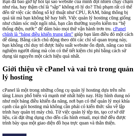
Bạn đã bao giờ tự hỏi tại sao website của mình đột nhiên chạy chậm
như rùa, hay thậm chí là “sập” không rõ lý do? Thủ phạm rất có thể
đến từ việc các thông số kỹ thuật như CPU, RAM, băng thông bị
quá tải mà bạn không hề hay biết. Việc quản lý hosting cũng giống
như chăm sóc một ngôi nhà, bạn cần thường xuyên kiểm tra “hệ
thống điện, nước” để đảm bảo mọi thứ vận hành trơn tru.
cPanel
chính là “bảng điều khiển trung tâm”
giúp bạn làm điều đó một cách
dễ dàng. Bằng cách chủ động theo dõi các chỉ số quan trọng này,
bạn không chỉ duy trì được hiệu suất website ổn định, nâng cao trải
nghiệm người dùng mà còn có thể tiết kiệm chi phí bằng cách sử
dụng tài nguyên một cách hiệu quả nhất.
Giới thiệu về cPanel và vai trò trong quản
lý hosting
cPanel là một trong những công cụ quản lý hosting dựa trên nền
tảng Linux phổ biến và mạnh mẽ nhất hiện nay. Hãy hình dung nó
như một bảng điều khiển đa năng, nơi bạn có thể quản lý mọi khía
cạnh của gói hosting mà không cần phải có kiến thức sâu về lập
trình hay quản trị máy chủ. Từ việc quản lý tệp tin, tạo cơ sở dữ
liệu, cài đặt ứng dụng cho đến cấu hình email, mọi thứ đều được
trình bày qua một giao diện đồ họa trực quan và thân thiện.