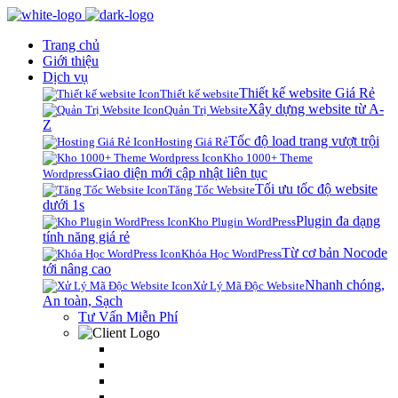
Trang chủ
Giới thiệu
Dịch vụ
Thiết kế website Giá Rẻ
Thiết kế website
Xây dựng website từ A-
Quản Trị Website
Z
Tốc độ load trang vượt trội
Hosting Giá Rẻ
Kho 1000+ Theme
Giao diện mới cập nhật liên tục
Wordpress
Tối ưu tốc độ website
Tăng Tốc Website
dưới 1s
Plugin đa dạng
Kho Plugin WordPress
tính năng giá rẻ
Từ cơ bản Nocode
Khóa Học WordPress
tới nâng cao
Nhanh chóng,
Xử Lý Mã Độc Website
An toàn, Sạch
Tư Vấn Miễn Phí