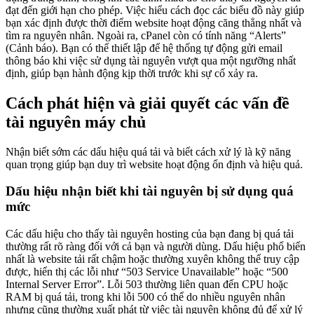
đạt đến giới hạn cho phép. Việc hiểu cách đọc các biểu đồ này giúp
bạn xác định được thời điểm website hoạt động căng thẳng nhất và
tìm ra nguyên nhân. Ngoài ra, cPanel còn có tính năng “Alerts”
(Cảnh báo). Bạn có thể thiết lập để hệ thống tự động gửi email
thông báo khi việc sử dụng tài nguyên vượt qua một ngưỡng nhất
định, giúp bạn hành động kịp thời trước khi sự cố xảy ra.
Cách phát hiện và giải quyết các vấn đề
tài nguyên máy chủ
Nhận biết sớm các dấu hiệu quá tải và biết cách xử lý là kỹ năng
quan trọng giúp bạn duy trì website hoạt động ổn định và hiệu quả.
Dấu hiệu nhận biết khi tài nguyên bị sử dụng quá
mức
Các dấu hiệu cho thấy tài nguyên hosting của bạn đang bị quá tải
thường rất rõ ràng đối với cả bạn và người dùng. Dấu hiệu phổ biến
nhất là website tải rất chậm hoặc thường xuyên không thể truy cập
được, hiển thị các lỗi như “503 Service Unavailable” hoặc “500
Internal Server Error”. Lỗi 503 thường liên quan đến CPU hoặc
RAM bị quá tải, trong khi lỗi 500 có thể do nhiều nguyên nhân
nhưng cũng thường xuất phát từ việc tài nguyên không đủ để xử lý