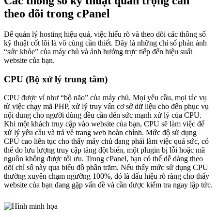
Các thông số kỹ thuật quan trọng cần
theo dõi trong cPanel
Để quản lý hosting hiệu quả, việc hiểu rõ và theo dõi các thông số
kỹ thuật cốt lõi là vô cùng cần thiết. Đây là những chỉ số phản ánh
“sức khỏe” của máy chủ và ảnh hưởng trực tiếp đến hiệu suất
website của bạn.
CPU (Bộ xử lý trung tâm)
CPU được ví như “bộ não” của máy chủ. Mọi yêu cầu, mọi tác vụ
từ việc chạy mã PHP, xử lý truy vấn cơ sở dữ liệu cho đến phục vụ
nội dung cho người dùng đều cần đến sức mạnh xử lý của CPU.
Khi một khách truy cập vào website của bạn, CPU sẽ làm việc để
xử lý yêu cầu và trả về trang web hoàn chỉnh. Mức độ sử dụng
CPU cao liên tục cho thấy máy chủ đang phải làm việc quá sức, có
thể do lưu lượng truy cập tăng đột biến, một plugin bị lỗi hoặc mã
nguồn không được tối ưu. Trong cPanel, bạn có thể dễ dàng theo
dõi chỉ số này qua biểu đồ phần trăm. Nếu thấy mức sử dụng CPU
thường xuyên chạm ngưỡng 100%, đó là dấu hiệu rõ ràng cho thấy
website của bạn đang gặp vấn đề và cần được kiểm tra ngay lập tức.