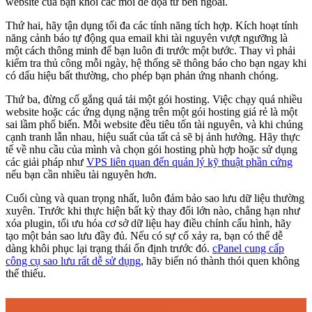
website của bạn khỏi các mối đe dọa từ bên ngoài.
Thứ hai, hãy tận dụng tối đa các tính năng tích hợp. Kích hoạt tính
năng cảnh báo tự động qua email khi tài nguyên vượt ngưỡng là
một cách thông minh để bạn luôn đi trước một bước. Thay vì phải
kiểm tra thủ công mỗi ngày, hệ thống sẽ thông báo cho bạn ngay khi
có dấu hiệu bất thường, cho phép bạn phản ứng nhanh chóng.
Thứ ba, đừng cố gắng quá tải một gói hosting. Việc chạy quá nhiều
website hoặc các ứng dụng nặng trên một gói hosting giá rẻ là một
sai lầm phổ biến. Mỗi website đều tiêu tốn tài nguyên, và khi chúng
cạnh tranh lẫn nhau, hiệu suất của tất cả sẽ bị ảnh hưởng. Hãy thực
tế về nhu cầu của mình và chọn gói hosting phù hợp hoặc sử dụng
các giải pháp như
VPS liên quan đến quản lý kỹ thuật phần cứng
nếu bạn cần nhiều tài nguyên hơn.
Cuối cùng và quan trọng nhất, luôn đảm bảo sao lưu dữ liệu thường
xuyên. Trước khi thực hiện bất kỳ thay đổi lớn nào, chẳng hạn như
xóa plugin, tối ưu hóa cơ sở dữ liệu hay điều chỉnh cấu hình, hãy
tạo một bản sao lưu đầy đủ. Nếu có sự cố xảy ra, bạn có thể dễ
dàng khôi phục lại trạng thái ổn định trước đó.
cPanel cung cấp
công cụ sao lưu rất dễ sử dụng
, hãy biến nó thành thói quen không
thể thiếu.