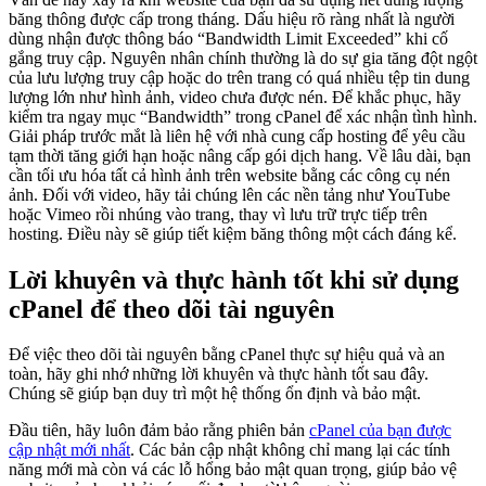
băng thông được cấp trong tháng. Dấu hiệu rõ ràng nhất là người
dùng nhận được thông báo “Bandwidth Limit Exceeded” khi cố
gắng truy cập. Nguyên nhân chính thường là do sự gia tăng đột ngột
của lưu lượng truy cập hoặc do trên trang có quá nhiều tệp tin dung
lượng lớn như hình ảnh, video chưa được nén. Để khắc phục, hãy
kiểm tra ngay mục “Bandwidth” trong cPanel để xác nhận tình hình.
Giải pháp trước mắt là liên hệ với nhà cung cấp hosting để yêu cầu
tạm thời tăng giới hạn hoặc nâng cấp gói dịch hang. Về lâu dài, bạn
cần tối ưu hóa tất cả hình ảnh trên website bằng các công cụ nén
ảnh. Đối với video, hãy tải chúng lên các nền tảng như YouTube
hoặc Vimeo rồi nhúng vào trang, thay vì lưu trữ trực tiếp trên
hosting. Điều này sẽ giúp tiết kiệm băng thông một cách đáng kể.
Lời khuyên và thực hành tốt khi sử dụng
cPanel để theo dõi tài nguyên
Để việc theo dõi tài nguyên bằng cPanel thực sự hiệu quả và an
toàn, hãy ghi nhớ những lời khuyên và thực hành tốt sau đây.
Chúng sẽ giúp bạn duy trì một hệ thống ổn định và bảo mật.
Đầu tiên, hãy luôn đảm bảo rằng phiên bản
cPanel của bạn được
cập nhật mới nhất
. Các bản cập nhật không chỉ mang lại các tính
năng mới mà còn vá các lỗ hổng bảo mật quan trọng, giúp bảo vệ