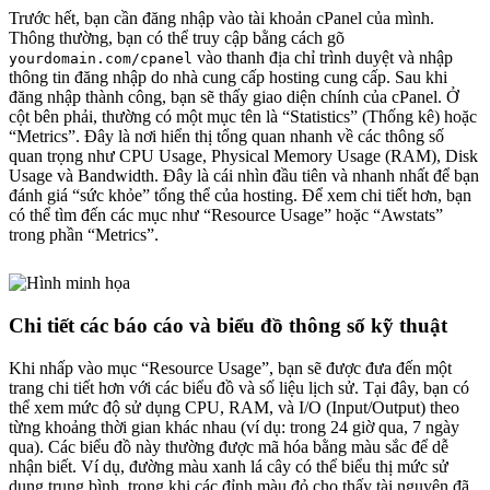
Trước hết, bạn cần đăng nhập vào tài khoản cPanel của mình.
Thông thường, bạn có thể truy cập bằng cách gõ
vào thanh địa chỉ trình duyệt và nhập
yourdomain.com/cpanel
thông tin đăng nhập do nhà cung cấp hosting cung cấp. Sau khi
đăng nhập thành công, bạn sẽ thấy giao diện chính của cPanel. Ở
cột bên phải, thường có một mục tên là “Statistics” (Thống kê) hoặc
“Metrics”. Đây là nơi hiển thị tổng quan nhanh về các thông số
quan trọng như CPU Usage, Physical Memory Usage (RAM), Disk
Usage và Bandwidth. Đây là cái nhìn đầu tiên và nhanh nhất để bạn
đánh giá “sức khỏe” tổng thể của hosting. Để xem chi tiết hơn, bạn
có thể tìm đến các mục như “Resource Usage” hoặc “Awstats”
trong phần “Metrics”.
Chi tiết các báo cáo và biểu đồ thông số kỹ thuật
Khi nhấp vào mục “Resource Usage”, bạn sẽ được đưa đến một
trang chi tiết hơn với các biểu đồ và số liệu lịch sử. Tại đây, bạn có
thể xem mức độ sử dụng CPU, RAM, và I/O (Input/Output) theo
từng khoảng thời gian khác nhau (ví dụ: trong 24 giờ qua, 7 ngày
qua). Các biểu đồ này thường được mã hóa bằng màu sắc để dễ
nhận biết. Ví dụ, đường màu xanh lá cây có thể biểu thị mức sử
dụng trung bình, trong khi các đỉnh màu đỏ cho thấy tài nguyên đã