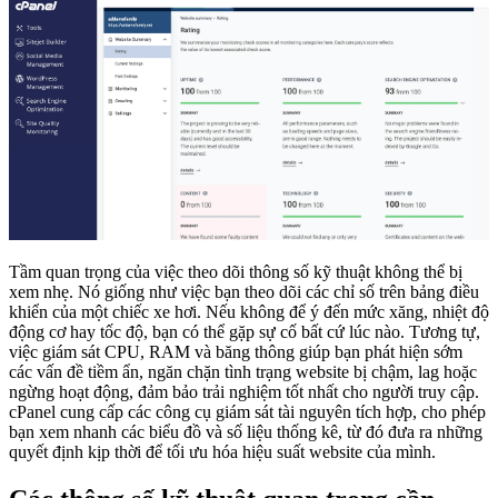
Tầm quan trọng của việc theo dõi thông số kỹ thuật không thể bị
xem nhẹ. Nó giống như việc bạn theo dõi các chỉ số trên bảng điều
khiển của một chiếc xe hơi. Nếu không để ý đến mức xăng, nhiệt độ
động cơ hay tốc độ, bạn có thể gặp sự cố bất cứ lúc nào. Tương tự,
việc giám sát CPU, RAM và băng thông giúp bạn phát hiện sớm
các vấn đề tiềm ẩn, ngăn chặn tình trạng website bị chậm, lag hoặc
ngừng hoạt động, đảm bảo trải nghiệm tốt nhất cho người truy cập.
cPanel cung cấp các công cụ giám sát tài nguyên tích hợp, cho phép
bạn xem nhanh các biểu đồ và số liệu thống kê, từ đó đưa ra những
quyết định kịp thời để tối ưu hóa hiệu suất website của mình.