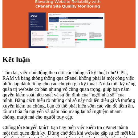
Kết luận
Tóm lại, việc chủ động theo dõi các thông số kỹ thuật như CPU,
RAM và băng thông thông qua cPanel không phải là một công việc
phức tạp dành riêng cho các chuyên gia kỹ thuật. Nó là một kỹ năng
quản trị website cơ bản nhưng vô cùng quan trọng, giúp bạn nắm
quyền kiểm soát hiệu suất và sự ổn định của “ngôi nhà số” của
mình. Bằng cách hiểu rõ những chỉ số này nói lên điều gì và thường
xuyên kiểm tra chúng, bạn có thể phát hiện sớm các vấn đề tiềm ẩn,
tối ưu hóa tài nguyên và đảm bảo mang lại trải nghiệm nhanh
chóng, mượt mà cho người truy cập.
Chúng tôi khuyến khích bạn hãy biến việc kiểm tra cPanel thành
một thói quen định kỳ. Đừng chờ đến khi website gặp sự cố mới bắt