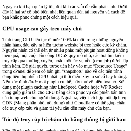
Ngay cả khi bạn quản lý tốt, đôi khi các vấn đề vẫn phát sinh. Dưới
đây là hai sự cố phổ biến nhất liên quan đến tài nguyên và cách để
bạn khắc phục chúng một cách hiệu quả.
CPU usage cao gây treo máy chủ
Tình trạng CPU liên tục ở mức 100% là một trong những nguyên
nhân hàng đầu gây ra hiện tượng website bị treo hoặc cực kỳ chậm.
Nguyên nhân có thể đến từ nhiều phía: một plugin hoạt động không
hiệu quả, một cuộc tấn công DDoS quy mô nhỏ, các bot tìm kiếm
truy cập quá thường xuyên, hoặc một tác vụ nền (cron job) được lập
trình kém. Để giải quyết, trước tiên hãy vào mục “Resource Usage”
trong cPanel để xem có bản ghi “snapshots” nào về các tiến trình
đang tiêu thụ nhiều CPU nhất tại thời điểm xảy ra sự cố hay không.
Nếu xác định được một plugin cụ thể, hãy thử vô hiệu hóa nó. Sử
dụng một plugin caching như LiteSpeed Cache hoặc WP Rocket
cũng giúp giảm tải cho CPU bằng cách phục vụ các phiên bản tĩnh
của trang web cho người dùng. Ngoài ra, việc tích hợp một dịch vụ
CDN (Mạng phân phối nội dung) như Cloudflare có thể giúp chặn
các truy cập xấu và giảm tải yêu cầu đến máy chủ của bạn.
Tốc độ truy cập bị chậm do băng thông bị giới hạn
Vấn đề này xảy ra khi website của bạn đã sử dụng hết dung lượng