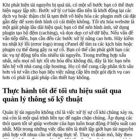
Khi phát hiện tài nguyên bị quá tải, có một số bước bạn có thể thực
hiện ngay lập tức. Bước xử lý cơ bản đầu tiên là khởi động lại các
dịch vụ hoặc thậm chí là tạm thời vô hiệu hóa các plugin mới cài đặt
gần đây để xem tình hình có cải thiện không. Tối ưu hóa website là
một giải pháp lâu dài hiệu quả; bạn có thể nén hình ảnh, sử dụng
plugin tạo bộ đệm (caching), và dọn dẹp cơ sở dữ liệu. Nếu vấn đề
vẫn tiếp diễn, bạn cần đến các bước xử lý nâng cao hơn. Hãy kiểm
tra nhật ký lỗi (error logs) trong cPanel để tìm ra các kịch bản hoặc
plugin cụ thể đang gây ra sự cố. Bạn có thể cần phải giới hạn các
tác vụ tự động tiêu tốn nhiều tài nguyên. Trong trường hợp xấu
nhất, nếu mọi nỗ lực tối ưu hóa đều không đủ, đây là lúc bạn nên
liên hệ với nhà cung cấp hosting. Họ có thể cung cấp phân tích sâu
hơn và tư vấn cho bạn liệu việc nâng cấp lên một gói dịch vụ cao
hơn có phải là giải pháp cần thiết hay không.
Thực hành tốt để tối ưu hiệu suất qua
quản lý thông số kỹ thuật
Quản lý tài nguyên không chỉ là việc xử lý sự cố khi chúng xảy ra,
mà còn là một quá trình liên tục để ngăn chặn chúng. Áp dụng các
thói quen tốt sẽ giúp website của bạn luôn hoạt động ở hiệu suất cao
nhất. Một trong những việc đầu tiên là thiết lập giới hạn tài nguyên
phù hợp với nhuu cầu sử dụng thực tế. Thay vì đoán mò, hãy theo