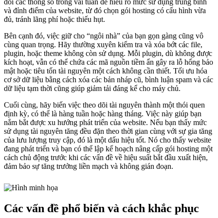
dõi các thông số trong vài tuần để hiểu rõ mức sử dụng trung bình
và đỉnh điểm của website, từ đó chọn gói hosting có cấu hình vừa
đủ, tránh lãng phí hoặc thiếu hụt.
Bên cạnh đó, việc giữ cho “ngôi nhà” của bạn gọn gàng cũng vô
cùng quan trọng. Hãy thường xuyên kiểm tra và xóa bớt các file,
plugin, hoặc theme không còn sử dụng. Mỗi plugin, dù không được
kích hoạt, vẫn có thể chứa các mã nguồn tiềm ẩn gây ra lỗ hổng bảo
mật hoặc tiêu tốn tài nguyên một cách không cần thiết. Tối ưu hóa
cơ sở dữ liệu bằng cách xóa các bản nháp cũ, bình luận spam và các
dữ liệu tạm thời cũng giúp giảm tải đáng kể cho máy chủ.
Cuối cùng, hãy biến việc theo dõi tài nguyên thành một thói quen
định kỳ, có thể là hàng tuần hoặc hàng tháng. Việc này giúp bạn
nắm bắt được xu hướng phát triển của website. Nếu bạn thấy mức
sử dụng tài nguyên tăng đều đặn theo thời gian cùng với sự gia tăng
của lưu lượng truy cập, đó là một dấu hiệu tốt. Nó cho thấy website
đang phát triển và bạn có thể lập kế hoạch nâng cấp gói hosting một
cách chủ động trước khi các vấn đề về hiệu suất bắt đầu xuất hiện,
đảm bảo sự tăng trưởng liền mạch và không gián đoạn.
Các vấn đề phổ biến và cách khắc phục