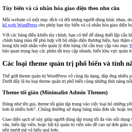
Tùy biến và cá nhân hóa giao diện theo nhu cầu
Mỗi website có một mục đích và đối tượng người dùng khác nhau, do đ
kế web WordPress
cho phép bạn tùy biến và cá nhân hóa giao diện ba
Với các bảng điều khiển tùy chỉnh, bạn có thể dễ dàng thiết lập cấu h
chỉnh bảng màu để phù hợp với bộ nhận diện thương hiệu, hay thậm chí
trong khi một nhân viên quản lý đơn hàng chỉ cần truy cập vào mục
W
báo quan trọng hay các phím tắt truy cập nhanh, biến khu vực quản t
Các loại theme quản trị phổ biến và tính n
Thế giới theme quản trị WordPress vô cùng đa dạng, đáp ứng nhiều ph
Dưới đây là ba loại theme quản trị phổ biến cùng những tính năng nổi
Theme tối giản (Minimalist Admin Themes)
Đúng như tên gọi, theme tối giản tập trung vào việc loại bỏ những yếu
hơn là nhiều hơn”. Chúng thường sử dụng bảng màu đơn sắc hoặc trun
Giao diện sạch sẽ này giúp người dùng tập trung tối đa vào nội dung 
văn, biên tập viên, hoặc bất kỳ quản trị viên nào đề cao sự đơn giản
nên mượt mà và hiệu quả hơn.