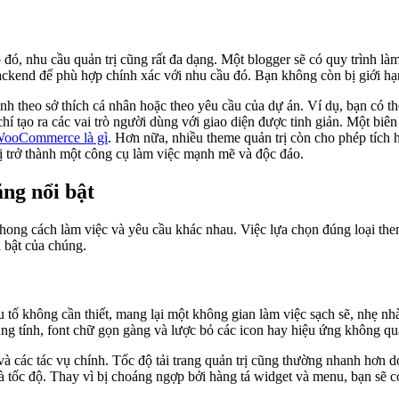
ó, nhu cầu quản trị cũng rất đa dạng. Một blogger sẽ có quy trình là
ckend để phù hợp chính xác với nhu cầu đó. Bạn không còn bị giới hạn
ình theo sở thích cá nhân hoặc theo yêu cầu của dự án. Ví dụ, bạn có t
 tạo ra các vai trò người dùng với giao diện được tinh giản. Một biên t
ooCommerce là gì
. Hơn nữa, nhiều theme quản trị còn cho phép tích 
rị trở thành một công cụ làm việc mạnh mẽ và độc đáo.
ăng nổi bật
ong cách làm việc và yêu cầu khác nhau. Việc lựa chọn đúng loại them
 bật của chúng.
 tố không cần thiết, mang lại một không gian làm việc sạch sẽ, nhẹ nhàn
g tính, font chữ gọn gàng và lược bỏ các icon hay hiệu ứng không qu
và các tác vụ chính. Tốc độ tải trang quản trị cũng thường nhanh hơn d
 và tốc độ. Thay vì bị choáng ngợp bởi hàng tá widget và menu, bạn sẽ