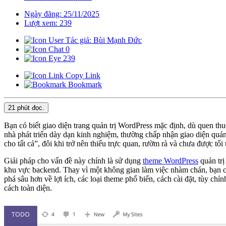
Ngày đăng: 25/11/2025
Lượt xem: 239
Tác giả: Bùi Mạnh Đức
0
239
Copy Link
Bookmark
21 phút
đọc.
Bạn có biết giao diện trang quản trị WordPress mặc định, dù quen thu
nhà phát triển dày dạn kinh nghiệm, thường chấp nhận giao diện quản t
cho tất cả”, đôi khi trở nên thiếu trực quan, rườm rà và chưa được tố
Giải pháp cho vấn đề này chính là sử dụng
theme WordPress
quản trị
khu vực backend. Thay vì một không gian làm việc nhàm chán, bạn có
phá sâu hơn về lợi ích, các loại theme phổ biến, cách cài đặt, tùy c
cách toàn diện.