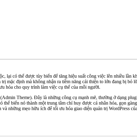
ộc, lại có thể được tùy biến để tăng hiệu suất công việc lên nhiều lầ
rị mặc định mà không nhận ra tiềm năng cải thiện to lớn đang bị bỏ lỡ.
i ưu hóa cho quy trình làm việc cụ thể của mỗi người.
 (Admin Theme). Đây là những công cụ mạnh mẽ, thường ở dạng plugin
 thể biến nó thành một trung tâm chỉ huy được cá nhân hóa, gọn gàng 
hỉnh và những mẹo hữu ích để tối ưu hóa giao diện quản trị WordPress củ