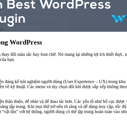
rong WordPress
 thay đổi màu sắc hay font chữ. Nó mang lại những lợi ích thiết thực, t
 của bạn.
thiện đáng kể trải nghiệm người dùng (User Experience – UX) trong kh
n về kỹ thuật. Các menu và tùy chọn đôi khi được sắp xếp không theo 
ện thân thiện, dễ nhìn và dễ thao tác hơn. Các yếu tố như bố cục được 
năng tập trung. Khi mọi thứ trở nên rõ ràng và dễ dàng truy cập, tốc đ
 “vật lộn” với hệ thống, người dùng có thể tập trung hoàn toàn vào nhi