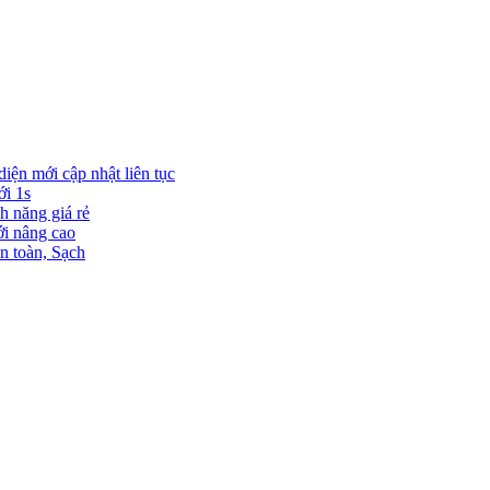
diện mới cập nhật liên tục
ới 1s
h năng giá rẻ
ới nâng cao
n toàn, Sạch