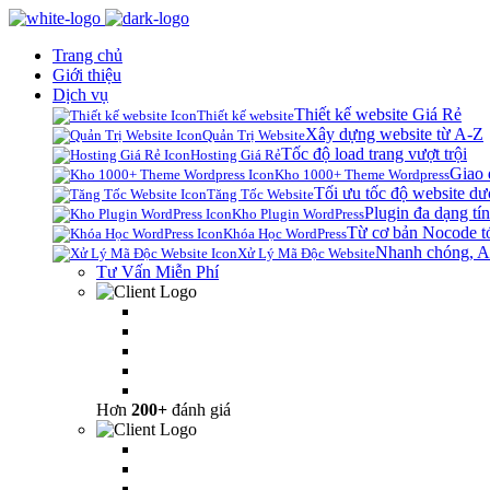
Trang chủ
Giới thiệu
Dịch vụ
Thiết kế website Giá Rẻ
Thiết kế website
Xây dựng website từ A-Z
Quản Trị Website
Tốc độ load trang vượt trội
Hosting Giá Rẻ
Giao 
Kho 1000+ Theme Wordpress
Tối ưu tốc độ website dư
Tăng Tốc Website
Plugin đa dạng tín
Kho Plugin WordPress
Từ cơ bản Nocode t
Khóa Học WordPress
Nhanh chóng, A
Xử Lý Mã Độc Website
Tư Vấn Miễn Phí
Hơn
200+
đánh giá