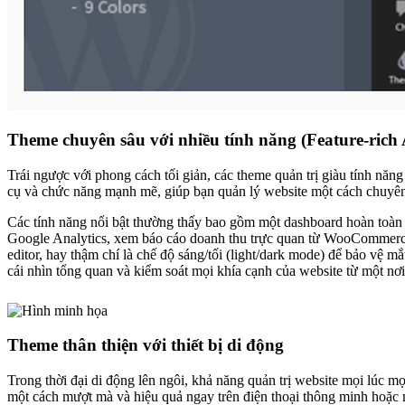
Theme chuyên sâu với nhiều tính năng (Feature-ric
Trái ngược với phong cách tối giản, các theme quản trị giàu tính nă
cụ và chức năng mạnh mẽ, giúp bạn quản lý website một cách chuyên 
Các tính năng nổi bật thường thấy bao gồm một dashboard hoàn toàn có
Google Analytics, xem báo cáo doanh thu trực quan từ WooCommerce,
editor, hay thậm chí là chế độ sáng/tối (light/dark mode) để bảo vệ m
cái nhìn tổng quan và kiểm soát mọi khía cạnh của website từ một nơi
Theme thân thiện với thiết bị di động
Trong thời đại di động lên ngôi, khả năng quản trị website mọi lúc mọ
một cách mượt mà và hiệu quả ngay trên điện thoại thông minh hoặc 