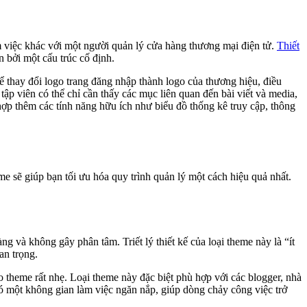
m việc khác với một người quản lý cửa hàng thương mại điện tử.
Thiết
 bởi một cấu trúc cố định.
hể thay đổi logo trang đăng nhập thành logo của thương hiệu, điều
ập viên có thể chỉ cần thấy các mục liên quan đến bài viết và media,
hợp thêm các tính năng hữu ích như biểu đồ thống kê truy cập, thông
e sẽ giúp bạn tối ưu hóa quy trình quản lý một cách hiệu quả nhất.
g và không gây phân tâm. Triết lý thiết kế của loại theme này là “ít
an trọng.
o theme rất nhẹ. Loại theme này đặc biệt phù hợp với các blogger, nhà
 có một không gian làm việc ngăn nắp, giúp dòng chảy công việc trở