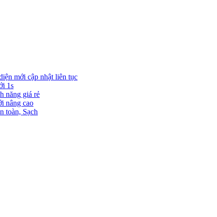
diện mới cập nhật liên tục
ới 1s
h năng giá rẻ
ới nâng cao
n toàn, Sạch