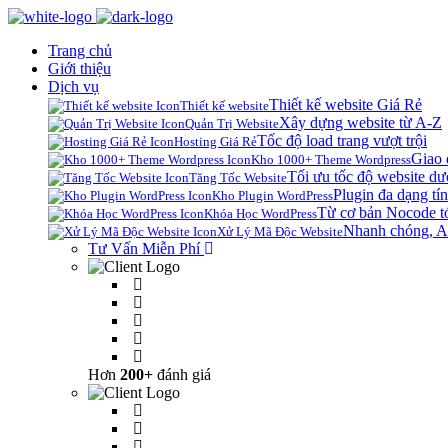
Trang chủ
Giới thiệu
Dịch vụ
Thiết kế website Giá Rẻ
Thiết kế website
Xây dựng website từ A-Z
Quản Trị Website
Tốc độ load trang vượt trội
Hosting Giá Rẻ
Giao 
Kho 1000+ Theme Wordpress
Tối ưu tốc độ website dư
Tăng Tốc Website
Plugin đa dạng tín
Kho Plugin WordPress
Từ cơ bản Nocode t
Khóa Học WordPress
Nhanh chóng, A
Xử Lý Mã Độc Website
Tư Vấn Miễn Phí
Hơn
200+
đánh giá