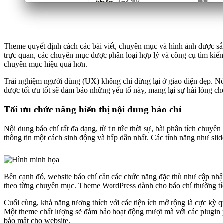
Theme quyết định cách các bài viết, chuyên mục và hình ảnh được s
trực quan, các chuyên mục được phân loại hợp lý và công cụ tìm kiếm 
chuyên mục hiệu quả hơn.
Trải nghiệm người dùng (UX) không chỉ dừng lại ở giao diện đẹp. Nó 
được tối ưu tốt sẽ đảm bảo những yếu tố này, mang lại sự hài lòng ch
Tối ưu chức năng hiển thị nội dung báo chí
Nội dung báo chí rất đa dạng, từ tin tức thời sự, bài phân tích chuyê
thông tin một cách sinh động và hấp dẫn nhất. Các tính năng như slid
Bên cạnh đó, website báo chí cần các chức năng đặc thù như cập nhật ti
theo từng chuyên mục. Theme WordPress dành cho báo chí thường tíc
Cuối cùng, khả năng tương thích với các tiện ích mở rộng là cực kỳ q
Một theme chất lượng sẽ đảm bảo hoạt động mượt mà với các plugin
bảo mật cho website.