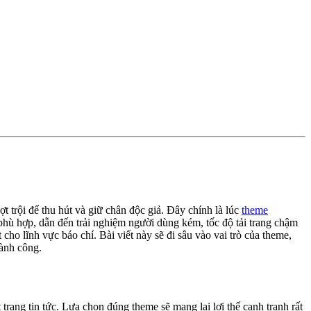
t trội để thu hút và giữ chân độc giả. Đây chính là lúc
theme
 phù hợp, dẫn đến trải nghiệm người dùng kém, tốc độ tải trang chậm
ho lĩnh vực báo chí. Bài viết này sẽ đi sâu vào vai trò của theme,
hành công.
rang tin tức. Lựa chọn đúng theme sẽ mang lại lợi thế cạnh tranh rất