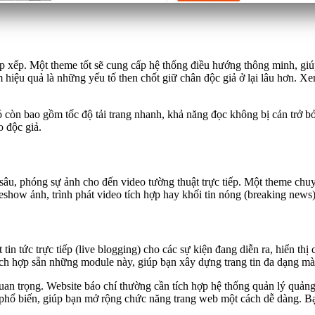
ắp xếp. Một theme tốt sẽ cung cấp hệ thống điều hướng thông minh, g
hiệu quả là những yếu tố then chốt giữ chân độc giả ở lại lâu hơn. Xe
còn bao gồm tốc độ tải trang nhanh, khả năng đọc không bị cản trở bở
o độc giả.
n sâu, phóng sự ảnh cho đến video tường thuật trực tiếp. Một theme chu
eshow ảnh, trình phát video tích hợp hay khối tin nóng (breaking news)
n tức trực tiếp (live blogging) cho các sự kiện đang diễn ra, hiển thị c
h hợp sẵn những module này, giúp bạn xây dựng trang tin đa dạng mà
uan trọng. Website báo chí thường cần tích hợp hệ thống quản lý quảng 
 phổ biến, giúp bạn mở rộng chức năng trang web một cách dễ dàng. B