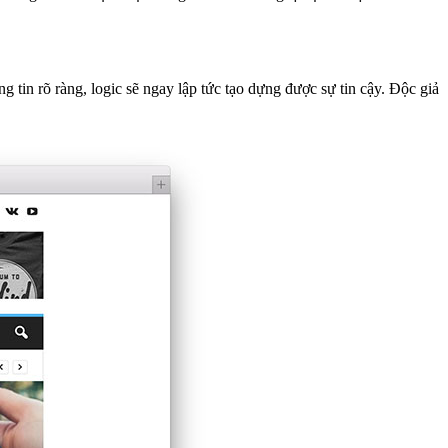
g tin rõ ràng, logic sẽ ngay lập tức tạo dựng được sự tin cậy. Độc giả