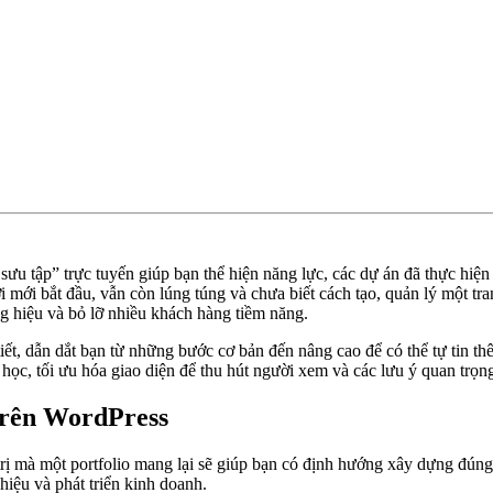
 sưu tập” trực tuyến giúp bạn thể hiện năng lực, các dự án đã thực hi
i mới bắt đầu, vẫn còn lúng túng và chưa biết cách tạo, quản lý một tr
g hiệu và bỏ lỡ nhiều khách hàng tiềm năng.
ết, dẫn dắt bạn từ những bước cơ bản đến nâng cao để có thể tự tin t
học, tối ưu hóa giao diện để thu hút người xem và các lưu ý quan trọn
 trên WordPress
á trị mà một portfolio mang lại sẽ giúp bạn có định hướng xây dựng đún
iệu và phát triển kinh doanh.