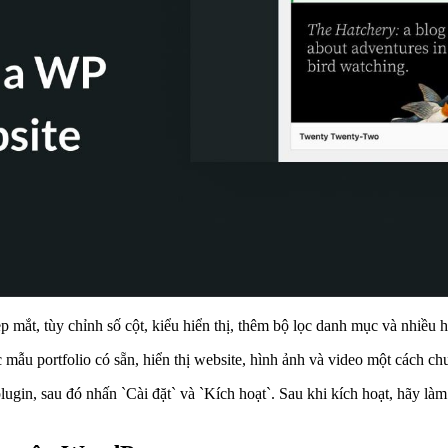
đẹp mắt, tùy chỉnh số cột, kiểu hiển thị, thêm bộ lọc danh mục và nhi
mẫu portfolio có sẵn, hiển thị website, hình ảnh và video một cách ch
lugin, sau đó nhấn `Cài đặt` và `Kích hoạt`. Sau khi kích hoạt, hãy làm