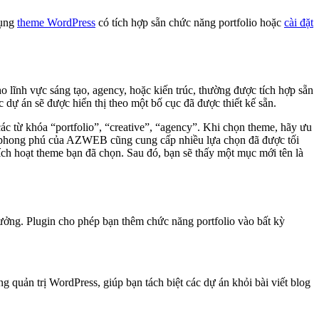
dụng
theme WordPress
có tích hợp sẵn chức năng portfolio hoặc
cài đặt
 lĩnh vực sáng tạo, agency, hoặc kiến trúc, thường được tích hợp sẵn
c dự án sẽ được hiển thị theo một bố cục đã được thiết kế sẵn.
c từ khóa “portfolio”, “creative”, “agency”. Khi chọn theme, hãy ưu
heme phong phú của AZWEB cũng cung cấp nhiều lựa chọn đã được tối
 kích hoạt theme bạn đã chọn. Sau đó, bạn sẽ thấy một mục mới tên là
tưởng. Plugin cho phép bạn thêm chức năng portfolio vào bất kỳ
g quản trị WordPress, giúp bạn tách biệt các dự án khỏi bài viết blog