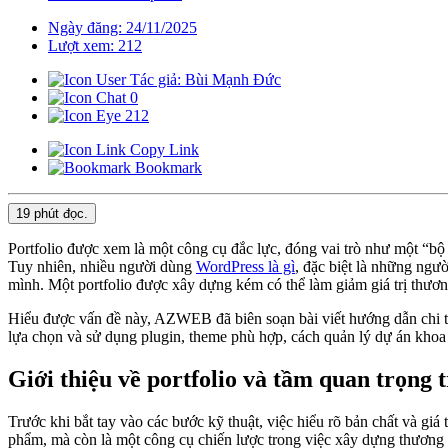
Ngày đăng: 24/11/2025
Lượt xem: 212
Tác giả: Bùi Mạnh Đức
0
212
Copy Link
Bookmark
19 phút
đọc.
Portfolio được xem là một công cụ đắc lực, đóng vai trò như một “bộ
Tuy nhiên, nhiều người dùng
WordPress là gì
, đặc biệt là những ngườ
mình. Một portfolio được xây dựng kém có thể làm giảm giá trị thươn
Hiểu được vấn đề này, AZWEB đã biên soạn bài viết hướng dẫn chi ti
lựa chọn và sử dụng plugin, theme phù hợp, cách quản lý dự án khoa 
Giới thiệu về portfolio và tầm quan trọng
Trước khi bắt tay vào các bước kỹ thuật, việc hiểu rõ bản chất và gi
phẩm, mà còn là một công cụ chiến lược trong việc xây dựng thương h