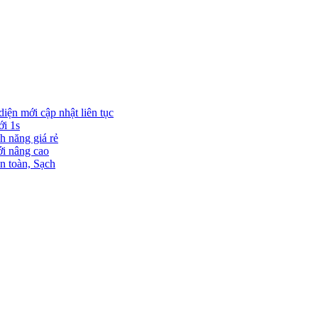
diện mới cập nhật liên tục
ới 1s
h năng giá rẻ
ới nâng cao
n toàn, Sạch