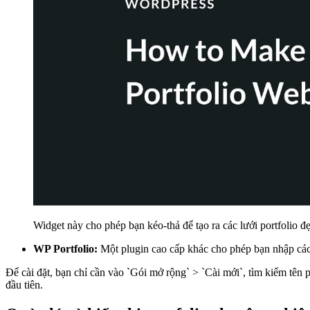
Widget này cho phép bạn kéo-thả để tạo ra các lưới portfolio 
WP Portfolio:
Một plugin cao cấp khác cho phép bạn nhập các 
Để cài đặt, bạn chỉ cần vào `Gói mở rộng` > `Cài mới`, tìm kiếm tên p
đầu tiên.