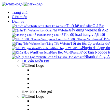
Trang chủ
Giới thiệu
Dịch vụ
Thiết kế website Giá Rẻ
Thiết kế website
Xây dựng website từ A-Z
Quản Trị Website
Tốc độ load trang vượt trội
Hosting Giá Rẻ
Giao 
Kho 1000+ Theme Wordpress
Tối ưu tốc độ website dư
Tăng Tốc Website
Plugin đa dạng tín
Kho Plugin WordPress
Từ cơ bản Nocode t
Khóa Học WordPress
Nhanh chóng, A
Xử Lý Mã Độc Website
Tư Vấn Miễn Phí
Hơn
200+
đánh giá