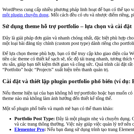
WordPress cung cấp nhiều phương pháp linh hoạt để bạn có thể tạo và 
một plugin chuyên dụng
. Mỗi cách đều có ưu và nhược điểm riêng, p
Sử dụng theme hỗ trợ portfolio – lựa chọn và cài đặt
Đây là giải pháp đơn giản và nhanh chóng nhất, đặc biệt phù hợp cho
một loại bài đăng tùy chỉnh (custom post type) dành riêng cho portfol
Để lựa chọn theme phù hợp, bạn có thể truy cập kho giao diện của Wo
tiên các theme có thiết kế sạch sẽ, tốc độ tải trang nhanh, tương t
ưu sẵn, giúp bạn tiết kiệm thời gian và công sức. Quá trình cài đặt r
“Portfolio” hoặc “Projects” xuất hiện trên thanh quản trị.
Cài đặt và thiết lập plugin portfolio phổ biến (ví dụ:
Nếu theme hiện tại của bạn không hỗ trợ portfolio hoặc bạn muốn có
theme nào mà không làm ảnh hưởng đến thiết kế tổng thể.
Một số plugin phổ biến và mạnh mẽ bạn có thể tham khảo:
Portfolio Post Type:
Đây là một plugin nhẹ và chuyên dụng. Chứ
và các trang thông thường. Việc này giúp việc quản lý trở nên
Elementor Pro
:
Nếu bạn đang sử dụng trình tạo trang Element