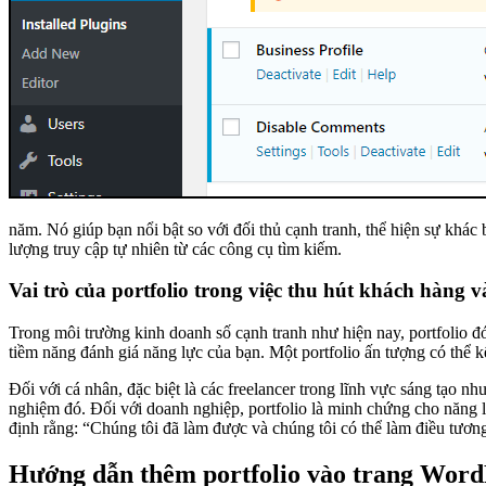
năm. Nó giúp bạn nổi bật so với đối thủ cạnh tranh, thể hiện sự khác 
lượng truy cập tự nhiên từ các công cụ tìm kiếm.
Vai trò của portfolio trong việc thu hút khách hàng
Trong môi trường kinh doanh số cạnh tranh như hiện nay, portfolio đ
tiềm năng đánh giá năng lực của bạn. Một portfolio ấn tượng có thể k
Đối với cá nhân, đặc biệt là các freelancer trong lĩnh vực sáng tạo nh
nghiệm đó. Đối với doanh nghiệp, portfolio là minh chứng cho năng 
định rằng: “Chúng tôi đã làm được và chúng tôi có thể làm điều tươn
Hướng dẫn thêm portfolio vào trang Word