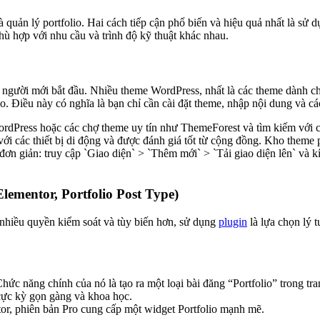
quản lý portfolio. Hai cách tiếp cận phổ biến và hiệu quả nhất là sử 
hù hợp với nhu cầu và trình độ kỹ thuật khác nhau.
 người mới bắt đầu. Nhiều theme WordPress, nhất là các theme dành cho
io. Điều này có nghĩa là bạn chỉ cần cài đặt theme, nhập nội dung và cá
rdPress hoặc các chợ theme uy tín như ThemeForest và tìm kiếm với cá
hích với các thiết bị di động và được đánh giá tốt từ cộng đồng. Kho t
ất đơn giản: truy cập `Giao diện` > `Thêm mới` > `Tải giao diện lên` và
 Elementor, Portfolio Post Type)
 nhiều quyền kiểm soát và tùy biến hơn, sử dụng
plugin
là lựa chọn lý 
c năng chính của nó là tạo ra một loại bài đăng “Portfolio” trong tran
 cực kỳ gọn gàng và khoa học.
or, phiên bản Pro cung cấp một widget Portfolio mạnh mẽ.