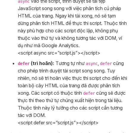
vào thẻ script, trình duyệt sẽ tải tệp
async
JavaScript song song với việc phân tích cú pháp
HTML của trang. Ngay khi tải xong, nó sẽ tạm
dừng phân tích HTML để thực thi script. Thuộc tính
này phù hợp cho các script độc lập, không phụ
thuộc vào thứ tự và không tương tác với DOM, ví
dụ như mã Google Analytics.
<script async src=”script.js”></script>
(trì hoãn):
Tương tự như
,
cũng
defer
async
defer
cho phép trình duyệt tải script song song. Tuy
nhiên, nó sẽ trì hoãn việc thực thi script cho đến khi
toàn bộ cây HTML của trang đã được phân tích
xong. Các script có thuộc tính
cũng sẽ được
defer
thực thi theo thứ tự chúng xuất hiện trong tài liệu.
Thuộc tính này lý tưởng cho các script cần tương
tác với DOM.
<script defer src=”script.js”></script>