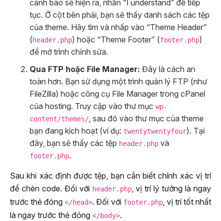
cảnh báo sẽ hiện ra, nhấn “I understand” để tiếp
tục. Ở cột bên phải, bạn sẽ thấy danh sách các tệp
của theme. Hãy tìm và nhấp vào “Theme Header”
(
) hoặc “Theme Footer” (
)
header.php
footer.php
để mở trình chỉnh sửa.
Qua FTP hoặc File Manager:
Đây là cách an
toàn hơn. Bạn sử dụng một trình quản lý FTP (như
FileZilla) hoặc công cụ File Manager trong cPanel
của hosting. Truy cập vào thư mục
wp-
, sau đó vào thư mục của theme
content/themes/
bạn đang kích hoạt (ví dụ:
). Tại
twentytwentyfour
đây, bạn sẽ thấy các tệp
và
header.php
.
footer.php
Sau khi xác định được tệp, bạn cần biết chính xác vị trí
để chèn code. Đối với
, vị trí lý tưởng là ngay
header.php
trước thẻ đóng
. Đối với
, vị trí tốt nhất
</head>
footer.php
là ngay trước thẻ đóng
.
</body>