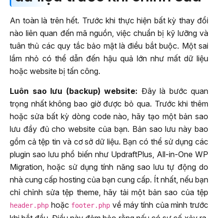
An toàn là trên hết. Trước khi thực hiện bất kỳ thay đổi
nào liên quan đến mã nguồn, việc chuẩn bị kỹ lưỡng và
tuân thủ các quy tắc bảo mật là điều bắt buộc. Một sai
lầm nhỏ có thể dẫn đến hậu quả lớn như mất dữ liệu
hoặc website bị tấn công.
Luôn sao lưu (backup) website:
Đây là bước quan
trọng nhất không bao giờ được bỏ qua. Trước khi thêm
hoặc sửa bất kỳ dòng code nào, hãy tạo một bản sao
lưu đầy đủ cho website của bạn. Bản sao lưu này bao
gồm cả tệp tin và cơ sở dữ liệu. Bạn có thể sử dụng các
plugin sao lưu phổ biến như UpdraftPlus, All-in-One WP
Migration, hoặc sử dụng tính năng sao lưu tự động do
nhà cung cấp hosting của bạn cung cấp. Ít nhất, nếu bạn
chỉ chỉnh sửa tệp theme, hãy tải một bản sao của tệp
hoặc
về máy tính của mình trước
header.php
footer.php
khi bắt đầu. Điều này đảm bảo rằng nếu có sự cố xảy ra,