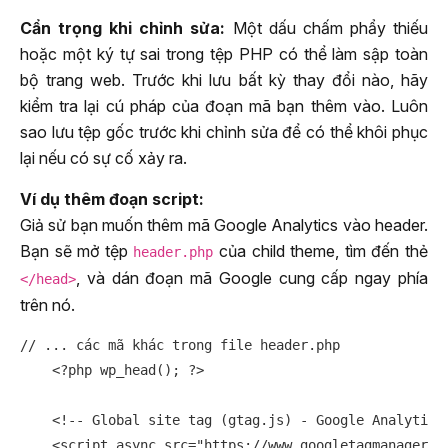
Cẩn trọng khi chỉnh sửa:
Một dấu chấm phẩy thiếu
hoặc một ký tự sai trong tệp PHP có thể làm sập toàn
bộ trang web. Trước khi lưu bất kỳ thay đổi nào, hãy
kiểm tra lại cú pháp của đoạn mã bạn thêm vào. Luôn
sao lưu tệp gốc trước khi chỉnh sửa để có thể khôi phục
lại nếu có sự cố xảy ra.
Ví dụ thêm đoạn script:
Giả sử bạn muốn thêm mã Google Analytics vào header.
Bạn sẽ mở tệp
của child theme, tìm đến thẻ
header.php
, và dán đoạn mã Google cung cấp ngay phía
</head>
trên nó.
// ... các mã khác trong file header.php

    <?php wp_head(); ?>

    <!-- Global site tag (gtag.js) - Google Analytics 
    <script async src="https://www.googletagmanager.co