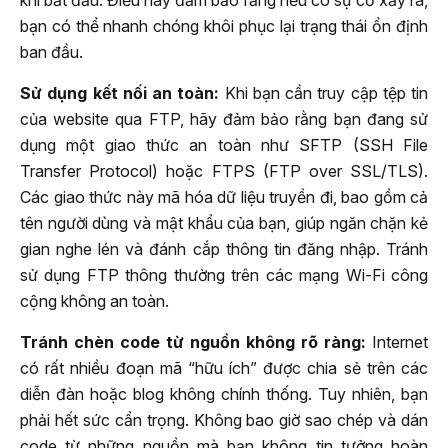
bạn có thể nhanh chóng khôi phục lại trạng thái ổn định
ban đầu.
Sử dụng kết nối an toàn:
Khi bạn cần truy cập tệp tin
của website qua FTP, hãy đảm bảo rằng bạn đang sử
dụng một giao thức an toàn như SFTP (SSH File
Transfer Protocol) hoặc FTPS (FTP over SSL/TLS).
Các giao thức này mã hóa dữ liệu truyền đi, bao gồm cả
tên người dùng và mật khẩu của bạn, giúp ngăn chặn kẻ
gian nghe lén và đánh cắp thông tin đăng nhập. Tránh
sử dụng FTP thông thường trên các mạng Wi-Fi công
cộng không an toàn.
Tránh chèn code từ nguồn không rõ ràng:
Internet
có rất nhiều đoạn mã “hữu ích” được chia sẻ trên các
diễn đàn hoặc blog không chính thống. Tuy nhiên, bạn
phải hết sức cẩn trọng. Không bao giờ sao chép và dán
code từ những nguồn mà bạn không tin tưởng hoàn