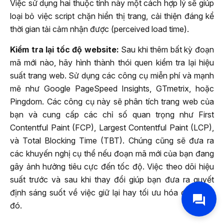
Việc sử dụng hai thuộc tính này một cách hợp lý sẽ giúp
loại bỏ việc script chặn hiển thị trang, cải thiện đáng kể
thời gian tải cảm nhận được (perceived load time).
Kiểm tra lại tốc độ website:
Sau khi thêm bất kỳ đoạn
mã mới nào, hãy hình thành thói quen kiểm tra lại hiệu
suất trang web. Sử dụng các công cụ miễn phí và mạnh
mẽ như Google PageSpeed Insights, GTmetrix, hoặc
Pingdom. Các công cụ này sẽ phân tích trang web của
bạn và cung cấp các chỉ số quan trọng như First
Contentful Paint (FCP), Largest Contentful Paint (LCP),
và Total Blocking Time (TBT). Chúng cũng sẽ đưa ra
các khuyến nghị cụ thể nếu đoạn mã mới của bạn đang
gây ảnh hưởng tiêu cực đến tốc độ. Việc theo dõi hiệu
suất trước và sau khi thay đổi giúp bạn đưa ra quyết
định sáng suốt về việc giữ lại hay tối ưu hóa đoạn mã
đó.