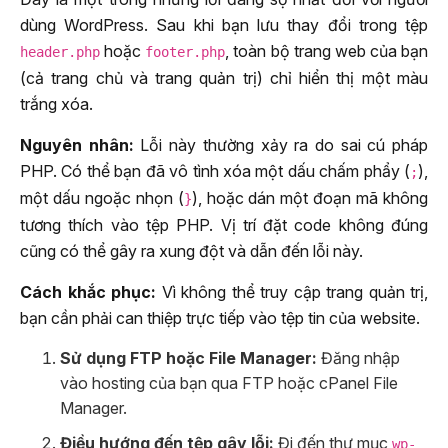
dùng WordPress. Sau khi bạn lưu thay đổi trong tệp
hoặc
, toàn bộ trang web của bạn
header.php
footer.php
(cả trang chủ và trang quản trị) chỉ hiển thị một màu
trắng xóa.
Nguyên nhân:
Lỗi này thường xảy ra do sai cú pháp
PHP. Có thể bạn đã vô tình xóa một dấu chấm phẩy (
),
;
một dấu ngoặc nhọn (
), hoặc dán một đoạn mã không
}
tương thích vào tệp PHP. Vị trí đặt code không đúng
cũng có thể gây ra xung đột và dẫn đến lỗi này.
Cách khắc phục:
Vì không thể truy cập trang quản trị,
bạn cần phải can thiệp trực tiếp vào tệp tin của website.
Sử dụng FTP hoặc File Manager:
Đăng nhập
vào hosting của bạn qua FTP hoặc cPanel File
Manager.
Điều hướng đến tệp gây lỗi:
Đi đến thư mục
wp-