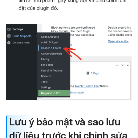
tìm ra “thủ phạm” gây xung đột và điều chỉnh cài
đặt của plugin đó.
Lưu ý bảo mật và sao lưu
dữ liệu trước khi chỉnh sửa