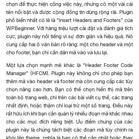
chọn để thực hiện công việc này, nhưng có một vài cái
tên nổi bật và được cộng đồng tin dùng rộng rãi. Plugin
phổ biến nhất có lẽ là “Insert Headers and Footers” của
WPBeginner. Với hàng triệu lượt cài đặt và đánh giá tích
cực, plugin này nổi tiếng vì sự đơn giản và hiệu quả. Nó
cung cấp hai ô văn bản rõ ràng: một cho header và một
cho footer, bạn chỉ cần dán mã vào và lưu lại.
Một lựa chọn mạnh mẽ khác là “Header Footer Code
Manager” (HFCM). Plugin này không chỉ cho phép bạn
thêm mã vào header và footer mà còn cung cấp các tùy
chọn nâng cao hơn. Bạn có thể chọn hiển thị mã trên
toàn bộ trang web, chỉ trên các bài viết cụ thể, các trang
nhất định, hoặc thậm chí loại trừ một số trang. Điều này
rất hữu ích khi bạn cần quản lý nhiều đoạn mã khác nhau
cho các mục đích riêng biệt. Ưu điểm chung của các
plugin này là chúng tách biệt các đoạn mã tùy chỉnh ra
khỏi tệp theme, nghĩa là bạn có thể cập nhật hoặc thay