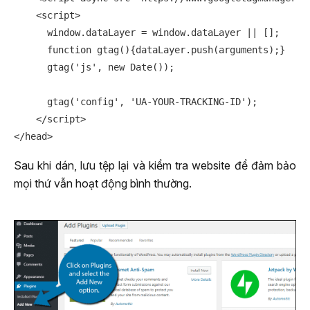
    <script>

      window.dataLayer = window.dataLayer || [];

      function gtag(){dataLayer.push(arguments);}

      gtag('js', new Date());

      gtag('config', 'UA-YOUR-TRACKING-ID');

    </script>

Sau khi dán, lưu tệp lại và kiểm tra website để đảm bảo
mọi thứ vẫn hoạt động bình thường.