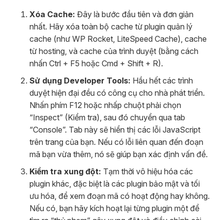
Xóa Cache:
Đây là bước đầu tiên và đơn giản
nhất. Hãy xóa toàn bộ cache từ plugin quản lý
cache (như WP Rocket, LiteSpeed Cache), cache
từ hosting, và cache của trình duyệt (bằng cách
nhấn Ctrl + F5 hoặc Cmd + Shift + R).
Sử dụng Developer Tools:
Hầu hết các trình
duyệt hiện đại đều có công cụ cho nhà phát triển.
Nhấn phím F12 hoặc nhấp chuột phải chọn
“Inspect” (Kiểm tra), sau đó chuyển qua tab
“Console”. Tab này sẽ hiển thị các lỗi JavaScript
trên trang của bạn. Nếu có lỗi liên quan đến đoạn
mã bạn vừa thêm, nó sẽ giúp bạn xác định vấn đề.
Kiểm tra xung đột:
Tạm thời vô hiệu hóa các
plugin khác, đặc biệt là các plugin bảo mật và tối
ưu hóa, để xem đoạn mã có hoạt động hay không.
Nếu có, bạn hãy kích hoạt lại từng plugin một để