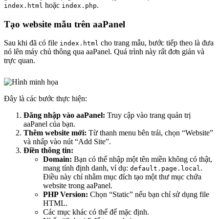
hoặc
.
index.html
index.php
Tạo website mẫu trên aaPanel
Sau khi đã có file
cho trang mẫu, bước tiếp theo là đưa
index.html
nó lên máy chủ thông qua aaPanel. Quá trình này rất đơn giản và
trực quan.
Đây là các bước thực hiện:
Đăng nhập vào aaPanel:
Truy cập vào trang quản trị
aaPanel của bạn.
Thêm website mới:
Từ thanh menu bên trái, chọn “Website”
và nhấp vào nút “Add Site”.
Điền thông tin:
Domain:
Bạn có thể nhập một tên miền không có thật,
mang tính định danh, ví dụ:
.
default.page.local
Điều này chỉ nhằm mục đích tạo một thư mục chứa
website trong aaPanel.
PHP Version:
Chọn “Static” nếu bạn chỉ sử dụng file
HTML.
Các mục khác có thể để mặc định.