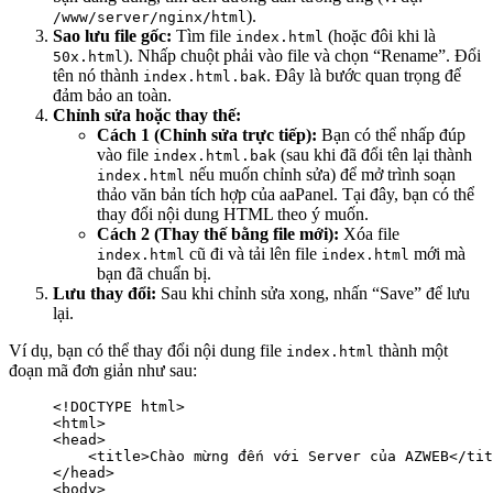
).
/www/server/nginx/html
Sao lưu file gốc:
Tìm file
(hoặc đôi khi là
index.html
). Nhấp chuột phải vào file và chọn “Rename”. Đổi
50x.html
tên nó thành
. Đây là bước quan trọng để
index.html.bak
đảm bảo an toàn.
Chỉnh sửa hoặc thay thế:
Cách 1 (Chỉnh sửa trực tiếp):
Bạn có thể nhấp đúp
vào file
(sau khi đã đổi tên lại thành
index.html.bak
nếu muốn chỉnh sửa) để mở trình soạn
index.html
thảo văn bản tích hợp của aaPanel. Tại đây, bạn có thể
thay đổi nội dung HTML theo ý muốn.
Cách 2 (Thay thế bằng file mới):
Xóa file
cũ đi và tải lên file
mới mà
index.html
index.html
bạn đã chuẩn bị.
Lưu thay đổi:
Sau khi chỉnh sửa xong, nhấn “Save” để lưu
lại.
Ví dụ, bạn có thể thay đổi nội dung file
thành một
index.html
đoạn mã đơn giản như sau:
<!DOCTYPE html>

<html>

<head>

    <title>Chào mừng đến với Server của AZWEB</tit
</head>

<body>
