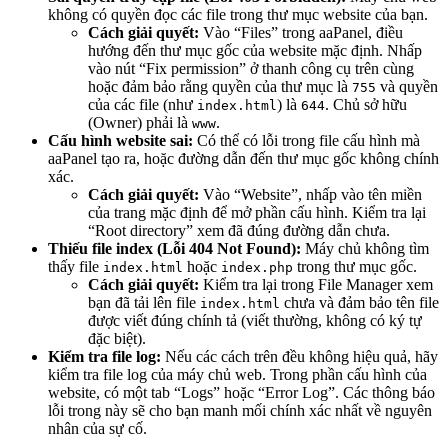
không có quyền đọc các file trong thư mục website của bạn.
Cách giải quyết:
Vào “Files” trong aaPanel, điều
hướng đến thư mục gốc của website mặc định. Nhấp
vào nút “Fix permission” ở thanh công cụ trên cùng
hoặc đảm bảo rằng quyền của thư mục là
và quyền
755
của các file (như
) là
. Chủ sở hữu
index.html
644
(Owner) phải là
.
www
Cấu hình website sai:
Có thể có lỗi trong file cấu hình mà
aaPanel tạo ra, hoặc đường dẫn đến thư mục gốc không chính
xác.
Cách giải quyết:
Vào “Website”, nhấp vào tên miền
của trang mặc định để mở phần cấu hình. Kiểm tra lại
“Root directory” xem đã đúng đường dẫn chưa.
Thiếu file index (Lỗi 404 Not Found):
Máy chủ không tìm
thấy file
hoặc
trong thư mục gốc.
index.html
index.php
Cách giải quyết:
Kiểm tra lại trong File Manager xem
bạn đã tải lên file
chưa và đảm bảo tên file
index.html
được viết đúng chính tả (viết thường, không có ký tự
đặc biệt).
Kiểm tra file log:
Nếu các cách trên đều không hiệu quả, hãy
kiểm tra file log của máy chủ web. Trong phần cấu hình của
website, có một tab “Logs” hoặc “Error Log”. Các thông báo
lỗi trong này sẽ cho bạn manh mối chính xác nhất về nguyên
nhân của sự cố.