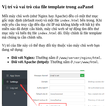
Vị trí và vai trò của file template trong aaPanel
Mỗi máy chủ web (như Nginx hay Apache) đều có một thư mục
gốc mặc định (default root) và một file
bên trong. Khi
index.html
một yêu cầu truy cập đến địa chỉ IP mà không khớp với bất kỳ tên
miền nào đã được cấu hình, máy chủ web sẽ tự động tìm đến thư
mục này và hiển thị file
đó. Đây chính là file template
index.html
mà chúng ta cần chỉnh sửa.
Vị trí của file này có thể thay đổi tùy thuộc vào máy chủ web bạn
đang sử dụng:
Đối với Nginx:
Thường nằm ở
.
/www/server/nginx/html
Đối với Apache (httpd):
Thường nằm ở
.
/var/www/html