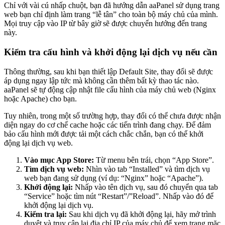
Chỉ với vài cú nhấp chuột, bạn đã hướng dẫn aaPanel sử dụng trang
web bạn chỉ định làm trang “lễ tân” cho toàn bộ máy chủ của mình.
Mọi truy cập vào IP từ bây giờ sẽ được chuyển hướng đến trang
này.
Kiểm tra cấu hình và khởi động lại dịch vụ nếu cần
Thông thường, sau khi bạn thiết lập Default Site, thay đổi sẽ được
áp dụng ngay lập tức mà không cần thêm bất kỳ thao tác nào.
aaPanel sẽ tự động cập nhật file cấu hình của máy chủ web (Nginx
hoặc Apache) cho bạn.
Tuy nhiên, trong một số trường hợp, thay đổi có thể chưa được nhận
diện ngay do cơ chế cache hoặc các tiến trình đang chạy. Để đảm
bảo cấu hình mới được tải một cách chắc chắn, bạn có thể khởi
động lại dịch vụ web.
Vào mục App Store:
Từ menu bên trái, chọn “App Store”.
Tìm dịch vụ web:
Nhìn vào tab “Installed” và tìm dịch vụ
web bạn đang sử dụng (ví dụ: “Nginx” hoặc “Apache”).
Khởi động lại:
Nhấp vào tên dịch vụ, sau đó chuyển qua tab
“Service” hoặc tìm nút “Restart”/”Reload”. Nhấp vào đó để
khởi động lại dịch vụ.
Kiểm tra lại:
Sau khi dịch vụ đã khởi động lại, hãy mở trình
duyệt và truy cập lại địa chỉ IP của máy chủ để xem trang mặc