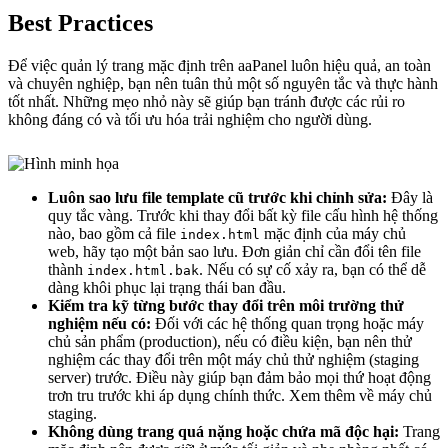
Best Practices
Để việc quản lý trang mặc định trên aaPanel luôn hiệu quả, an toàn
và chuyên nghiệp, bạn nên tuân thủ một số nguyên tắc và thực hành
tốt nhất. Những mẹo nhỏ này sẽ giúp bạn tránh được các rủi ro
không đáng có và tối ưu hóa trải nghiệm cho người dùng.
Luôn sao lưu file template cũ trước khi chỉnh sửa:
Đây là
quy tắc vàng. Trước khi thay đổi bất kỳ file cấu hình hệ thống
nào, bao gồm cả file
mặc định của máy chủ
index.html
web, hãy tạo một bản sao lưu. Đơn giản chỉ cần đổi tên file
thành
. Nếu có sự cố xảy ra, bạn có thể dễ
index.html.bak
dàng khôi phục lại trạng thái ban đầu.
Kiểm tra kỹ từng bước thay đổi trên môi trường thử
nghiệm nếu có:
Đối với các hệ thống quan trọng hoặc máy
chủ sản phẩm (production), nếu có điều kiện, bạn nên thử
nghiệm các thay đổi trên một máy chủ thử nghiệm (staging
server) trước. Điều này giúp bạn đảm bảo mọi thứ hoạt động
trơn tru trước khi áp dụng chính thức. Xem thêm về máy chủ
staging.
Không dùng trang quá nặng hoặc chứa mã độc hại:
Trang