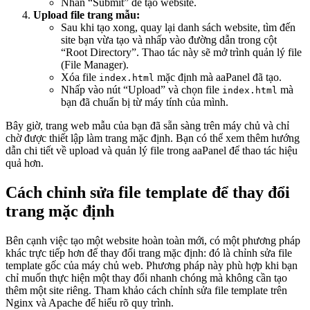
Nhấn “Submit” để tạo website.
Upload file trang mẫu:
Sau khi tạo xong, quay lại danh sách website, tìm đến
site bạn vừa tạo và nhấp vào đường dẫn trong cột
“Root Directory”. Thao tác này sẽ mở trình quản lý file
(File Manager).
Xóa file
mặc định mà aaPanel đã tạo.
index.html
Nhấp vào nút “Upload” và chọn file
mà
index.html
bạn đã chuẩn bị từ máy tính của mình.
Bây giờ, trang web mẫu của bạn đã sẵn sàng trên máy chủ và chỉ
chờ được thiết lập làm trang mặc định. Bạn có thể xem thêm hướng
dẫn chi tiết về upload và quản lý file trong aaPanel để thao tác hiệu
quả hơn.
Cách chỉnh sửa file template để thay đổi
trang mặc định
Bên cạnh việc tạo một website hoàn toàn mới, có một phương pháp
khác trực tiếp hơn để thay đổi trang mặc định: đó là chỉnh sửa file
template gốc của máy chủ web. Phương pháp này phù hợp khi bạn
chỉ muốn thực hiện một thay đổi nhanh chóng mà không cần tạo
thêm một site riêng. Tham khảo cách chỉnh sửa file template trên
Nginx và Apache để hiểu rõ quy trình.