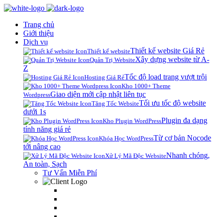
Trang chủ
Giới thiệu
Dịch vụ
Thiết kế website Giá Rẻ
Thiết kế website
Xây dựng website từ A-
Quản Trị Website
Z
Tốc độ load trang vượt trội
Hosting Giá Rẻ
Kho 1000+ Theme
Giao diện mới cập nhật liên tục
Wordpress
Tối ưu tốc độ website
Tăng Tốc Website
dưới 1s
Plugin đa dạng
Kho Plugin WordPress
tính năng giá rẻ
Từ cơ bản Nocode
Khóa Học WordPress
tới nâng cao
Nhanh chóng,
Xử Lý Mã Độc Website
An toàn, Sạch
Tư Vấn Miễn Phí