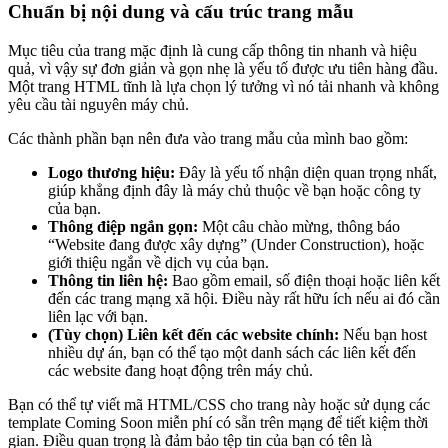
Chuẩn bị nội dung và cấu trúc trang mẫu
Mục tiêu của trang mặc định là cung cấp thông tin nhanh và hiệu
quả, vì vậy sự đơn giản và gọn nhẹ là yếu tố được ưu tiên hàng đầu.
Một trang HTML tĩnh là lựa chọn lý tưởng vì nó tải nhanh và không
yêu cầu tài nguyên máy chủ.
Các thành phần bạn nên đưa vào trang mẫu của mình bao gồm:
Logo thương hiệu:
Đây là yếu tố nhận diện quan trọng nhất,
giúp khẳng định đây là máy chủ thuộc về bạn hoặc công ty
của bạn.
Thông điệp ngắn gọn:
Một câu chào mừng, thông báo
“Website đang được xây dựng” (Under Construction), hoặc
giới thiệu ngắn về dịch vụ của bạn.
Thông tin liên hệ:
Bao gồm email, số điện thoại hoặc liên kết
đến các trang mạng xã hội. Điều này rất hữu ích nếu ai đó cần
liên lạc với bạn.
(Tùy chọn) Liên kết đến các website chính:
Nếu bạn host
nhiều dự án, bạn có thể tạo một danh sách các liên kết đến
các website đang hoạt động trên máy chủ.
Bạn có thể tự viết mã HTML/CSS cho trang này hoặc sử dụng các
template Coming Soon miễn phí có sẵn trên mạng để tiết kiệm thời
gian. Điều quan trọng là đảm bảo tệp tin của bạn có tên là