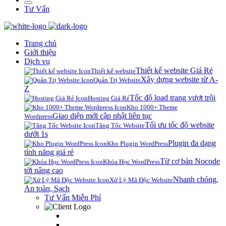
Tư Vấn
Trang chủ
Giới thiệu
Dịch vụ
Thiết kế website Giá Rẻ
Thiết kế website
Xây dựng website từ A-
Quản Trị Website
Z
Tốc độ load trang vượt trội
Hosting Giá Rẻ
Kho 1000+ Theme
Giao diện mới cập nhật liên tục
Wordpress
Tối ưu tốc độ website
Tăng Tốc Website
dưới 1s
Plugin đa dạng
Kho Plugin WordPress
tính năng giá rẻ
Từ cơ bản Nocode
Khóa Học WordPress
tới nâng cao
Nhanh chóng,
Xử Lý Mã Độc Website
An toàn, Sạch
Tư Vấn Miễn Phí