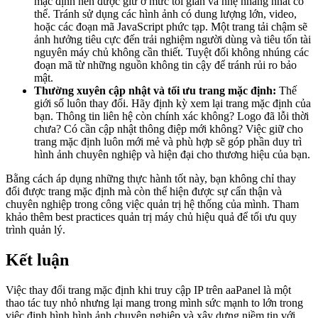
mặc định nên được giữ ở mức tối giản và nhẹ nhàng nhất có
thể. Tránh sử dụng các hình ảnh có dung lượng lớn, video,
hoặc các đoạn mã JavaScript phức tạp. Một trang tải chậm sẽ
ảnh hưởng tiêu cực đến trải nghiệm người dùng và tiêu tốn tài
nguyên máy chủ không cần thiết. Tuyệt đối không nhúng các
đoạn mã từ những nguồn không tin cậy để tránh rủi ro bảo
mật.
Thường xuyên cập nhật và tối ưu trang mặc định:
Thế
giới số luôn thay đổi. Hãy định kỳ xem lại trang mặc định của
bạn. Thông tin liên hệ còn chính xác không? Logo đã lỗi thời
chưa? Có cần cập nhật thông điệp mới không? Việc giữ cho
trang mặc định luôn mới mẻ và phù hợp sẽ góp phần duy trì
hình ảnh chuyên nghiệp và hiện đại cho thương hiệu của bạn.
Bằng cách áp dụng những thực hành tốt này, bạn không chỉ thay
đổi được trang mặc định mà còn thể hiện được sự cẩn thận và
chuyên nghiệp trong công việc quản trị hệ thống của mình. Tham
khảo thêm best practices quản trị máy chủ hiệu quả để tối ưu quy
trình quản lý.
Kết luận
Việc thay đổi trang mặc định khi truy cập IP trên aaPanel là một
thao tác tuy nhỏ nhưng lại mang trong mình sức mạnh to lớn trong
việc định hình hình ảnh chuyên nghiệp và xây dựng niềm tin với