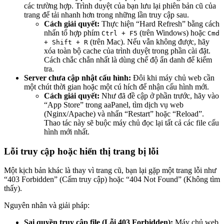
các trường hợp. Trình duyệt của bạn lưu lại phiên bản cũ của
trang để tải nhanh hơn trong những lần truy cập sau.
Cách giải quyết:
Thực hiện “Hard Refresh” bằng cách
nhấn tổ hợp phím
(trên Windows) hoặc
Ctrl + F5
Cmd
(trên Mac). Nếu vẫn không được, hãy
+ Shift + R
xóa toàn bộ cache của trình duyệt trong phần cài đặt.
Cách chắc chắn nhất là dùng chế độ ẩn danh để kiểm
tra.
Server chưa cập nhật cấu hình:
Đôi khi máy chủ web cần
một chút thời gian hoặc một cú hích để nhận cấu hình mới.
Cách giải quyết:
Như đã đề cập ở phần trước, hãy vào
“App Store” trong aaPanel, tìm dịch vụ web
(Nginx/Apache) và nhấn “Restart” hoặc “Reload”.
Thao tác này sẽ buộc máy chủ đọc lại tất cả các file cấu
hình mới nhất.
Lỗi truy cập hoặc hiển thị trang bị lỗi
Một kịch bản khác là thay vì trang cũ, bạn lại gặp một trang lỗi như
“403 Forbidden” (Cấm truy cập) hoặc “404 Not Found” (Không tìm
thấy).
Nguyên nhân và giải pháp:
Sai quyền truy cập file (Lỗi 403 Forbidden):
Máy chủ web