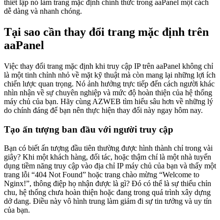
thiết lập nó làm trang mặc định chính thức trong aaPanel một cách
dễ dàng và nhanh chóng.
Tại sao cần thay đổi trang mặc định trên
aaPanel
Việc thay đổi trang mặc định khi truy cập IP trên aaPanel không chỉ
là một tinh chỉnh nhỏ về mặt kỹ thuật mà còn mang lại những lợi ích
chiến lược quan trọng. Nó ảnh hưởng trực tiếp đến cách người khác
nhìn nhận về sự chuyên nghiệp và mức độ hoàn thiện của hệ thống
máy chủ của bạn. Hãy cùng AZWEB tìm hiểu sâu hơn về những lý
do chính đáng để bạn nên thực hiện thay đổi này ngay hôm nay.
Tạo ấn tượng ban đầu với người truy cập
Bạn có biết ấn tượng đầu tiên thường được hình thành chỉ trong vài
giây? Khi một khách hàng, đối tác, hoặc thậm chí là một nhà tuyển
dụng tiềm năng truy cập vào địa chỉ IP máy chủ của bạn và thấy một
trang lỗi “404 Not Found” hoặc trang chào mừng “Welcome to
Nginx!”, thông điệp họ nhận được là gì? Đó có thể là sự thiếu chỉn
chu, hệ thống chưa hoàn thiện hoặc đang trong quá trình xây dựng
dở dang. Điều này vô hình trung làm giảm đi sự tin tưởng và uy tín
của bạn.