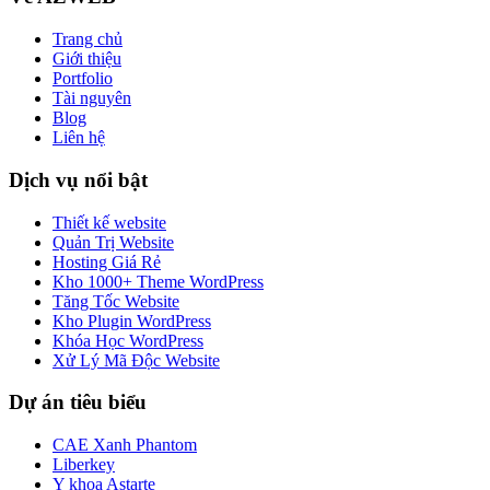
Trang chủ
Giới thiệu
Portfolio
Tài nguyên
Blog
Liên hệ
Dịch vụ nổi bật
Thiết kế website
Quản Trị Website
Hosting Giá Rẻ
Kho 1000+ Theme WordPress
Tăng Tốc Website
Kho Plugin WordPress
Khóa Học WordPress
Xử Lý Mã Độc Website
Dự án tiêu biểu
CAE Xanh Phantom
Liberkey
Y khoa Astarte