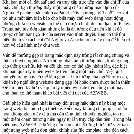
Khi bạn mới cài đặt aaPanel và truy cập trực tiếp vào địa chỉ IP của
máy chủ, bạn thường thấy một trang chào mừng mặc định của
Nginx, Apache hoặc chính aaPanel. Đây là trang “giữ chỗ”, có vai
trò như một tấm biển báo cho biết máy chủ web đang hoạt động
nhưng chưa có website cụ thể nào được chỉ định cho địa chỉ IP này.
Trang này tuy đơn giản nhưng lại là ấn tượng đầu tiên khi ai đó
(hoặc chính bạn) gõ IP của server vào trình duyệt. Bạn có thể tìm
hiểu thêm về cách cài đặt Nginx và Apache trên máy chủ để hiểu rõ
hơn về cấu hình máy chủ web.
Vấn đề thường gặp là trang mặc định này trông rất chung chung và
thiếu chuyên nghiệp. Nó không phản ánh thương hiệu, không cung
cấp thông tin hữu ích và đôi khi còn có thể gây nhầm lẫn, đặc biệt
khi bạn quản lý nhiều website trên cùng một máy chủ. Việc giữ
nguyên trang này có thể làm giảm sự tin tưởng của người truy cập,
khiến họ nghĩ rằng website đang gặp lỗi hoặc chưa được hoàn thiện.
Để tìm hiểu kỹ hơn về quản lý nhiều website trên cùng một máy
chủ, bạn có thể tham khảo bài viết chi tiết của AZWEB.
Giải pháp hiệu quả nhất là thay đổi trang mặc định này bằng một
trang web do chính bạn thiết kế. Điều này không chỉ giúp cá nhân
hóa không gian máy chủ mà còn tăng tính chuyên nghiệp, tạo ra
một điểm chạm thương hiệu ngay từ lần truy cập đầu tiên. Trong bài
viết này, AZWEB sẽ hướng dẫn bạn chi tiết từng bước, từ việc tạo
một trang web mẫu đơn giản, chỉnh sửa file template, cho đến cách