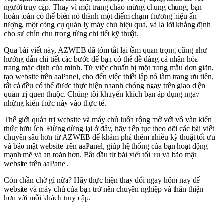
người truy cập. Thay vì một trang chào mừng chung chung, bạn
hoàn toàn có thể biến nó thành một điểm chạm thương hiệu ấn
tượng, một công cụ quản lý máy chủ hiệu quả, và là lời khẳng định
cho sự chỉn chu trong từng chi tiết kỹ thuật.
Qua bài viết này, AZWEB đã tóm tắt lại tầm quan trọng cũng như
hướng dẫn chi tiết các bước để bạn có thể dễ dàng cá nhân hóa
trang mặc định của mình. Từ việc chuẩn bị một trang mẫu đơn giản,
tạo website trên aaPanel, cho đến việc thiết lập nó làm trang ưu tiên,
tất cả đều có thể được thực hiện nhanh chóng ngay trên giao diện
quản trị quen thuộc. Chúng tôi khuyến khích bạn áp dụng ngay
những kiến thức này vào thực tế.
Thế giới quản trị website và máy chủ luôn rộng mở với vô vàn kiến
thức hữu ích. Đừng dừng lại ở đây, hãy tiếp tục theo dõi các bài viết
chuyên sâu hơn từ AZWEB để khám phá thêm nhiều kỹ thuật tối ưu
và bảo mật website trên aaPanel, giúp hệ thống của bạn hoạt động
mạnh mẽ và an toàn hơn. Bắt đầu từ bài viết tối ưu và bảo mật
website trên aaPanel.
Còn chần chờ gì nữa? Hãy thực hiện thay đổi ngay hôm nay để
website và máy chủ của bạn trở nên chuyên nghiệp và thân thiện
hơn với mỗi khách truy cập.