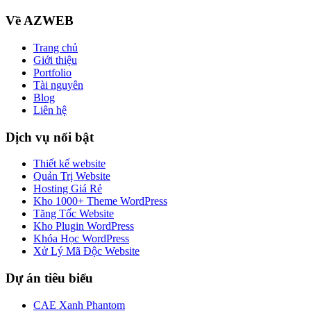
Về AZWEB
Trang chủ
Giới thiệu
Portfolio
Tài nguyên
Blog
Liên hệ
Dịch vụ nổi bật
Thiết kế website
Quản Trị Website
Hosting Giá Rẻ
Kho 1000+ Theme WordPress
Tăng Tốc Website
Kho Plugin WordPress
Khóa Học WordPress
Xử Lý Mã Độc Website
Dự án tiêu biểu
CAE Xanh Phantom