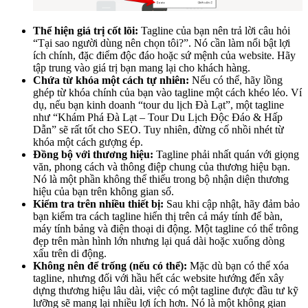
Thể hiện giá trị cốt lõi:
Tagline của bạn nên trả lời câu hỏi
“Tại sao người dùng nên chọn tôi?”. Nó cần làm nổi bật lợi
ích chính, đặc điểm độc đáo hoặc sứ mệnh của website. Hãy
tập trung vào giá trị bạn mang lại cho khách hàng.
Chứa từ khóa một cách tự nhiên:
Nếu có thể, hãy lồng
ghép từ khóa chính của bạn vào tagline một cách khéo léo. Ví
dụ, nếu bạn kinh doanh “tour du lịch Đà Lạt”, một tagline
như “Khám Phá Đà Lạt – Tour Du Lịch Độc Đáo & Hấp
Dẫn” sẽ rất tốt cho SEO. Tuy nhiên, đừng cố nhồi nhét từ
khóa một cách gượng ép.
Đồng bộ với thương hiệu:
Tagline phải nhất quán với giọng
văn, phong cách và thông điệp chung của thương hiệu bạn.
Nó là một phần không thể thiếu trong bộ nhận diện thương
hiệu của bạn trên không gian số.
Kiểm tra trên nhiều thiết bị:
Sau khi cập nhật, hãy đảm bảo
bạn kiểm tra cách tagline hiển thị trên cả máy tính để bàn,
máy tính bảng và điện thoại di động. Một tagline có thể trông
đẹp trên màn hình lớn nhưng lại quá dài hoặc xuống dòng
xấu trên di động.
Không nên để trống (nếu có thể):
Mặc dù bạn có thể xóa
tagline, nhưng đối với hầu hết các website hướng đến xây
dựng thương hiệu lâu dài, việc có một tagline được đầu tư kỹ
lưỡng sẽ mang lại nhiều lợi ích hơn. Nó là một không gian