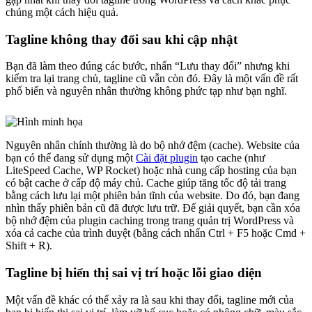
chúng một cách hiệu quả.
Tagline không thay đổi sau khi cập nhật
Bạn đã làm theo đúng các bước, nhấn “Lưu thay đổi” nhưng khi
kiểm tra lại trang chủ, tagline cũ vẫn còn đó. Đây là một vấn đề rất
phổ biến và nguyên nhân thường không phức tạp như bạn nghĩ.
Nguyên nhân chính thường là do bộ nhớ đệm (cache). Website của
bạn có thể đang sử dụng một
Cài đặt plugin
tạo cache (như
LiteSpeed Cache, WP Rocket) hoặc nhà cung cấp hosting của bạn
có bật cache ở cấp độ máy chủ. Cache giúp tăng tốc độ tải trang
bằng cách lưu lại một phiên bản tĩnh của website. Do đó, bạn đang
nhìn thấy phiên bản cũ đã được lưu trữ. Để giải quyết, bạn cần xóa
bộ nhớ đệm của plugin caching trong trang quản trị WordPress và
xóa cả cache của trình duyệt (bằng cách nhấn Ctrl + F5 hoặc Cmd +
Shift + R).
Tagline bị hiển thị sai vị trí hoặc lỗi giao diện
Một vấn đề khác có thể xảy ra là sau khi thay đổi, tagline mới của