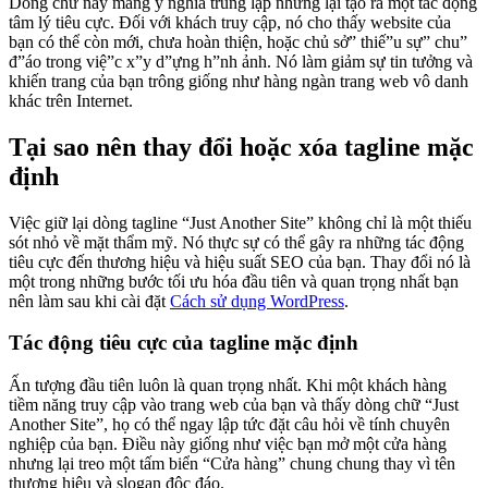
Dòng chữ này mang ý nghĩa trung lập nhưng lại tạo ra một tác động
tâm lý tiêu cực. Đối với khách truy cập, nó cho thấy website của
bạn có thể còn mới, chưa hoàn thiện, hoặc chủ sở” thiế”u sự” chu”
đ”áo trong việ”c x”y d”ựng h”nh ảnh. Nó làm giảm sự tin tưởng và
khiến trang của bạn trông giống như hàng ngàn trang web vô danh
khác trên Internet.
Tại sao nên thay đổi hoặc xóa tagline mặc
định
Việc giữ lại dòng tagline “Just Another Site” không chỉ là một thiếu
sót nhỏ về mặt thẩm mỹ. Nó thực sự có thể gây ra những tác động
tiêu cực đến thương hiệu và hiệu suất SEO của bạn. Thay đổi nó là
một trong những bước tối ưu hóa đầu tiên và quan trọng nhất bạn
nên làm sau khi cài đặt
Cách sử dụng WordPress
.
Tác động tiêu cực của tagline mặc định
Ấn tượng đầu tiên luôn là quan trọng nhất. Khi một khách hàng
tiềm năng truy cập vào trang web của bạn và thấy dòng chữ “Just
Another Site”, họ có thể ngay lập tức đặt câu hỏi về tính chuyên
nghiệp của bạn. Điều này giống như việc bạn mở một cửa hàng
nhưng lại treo một tấm biển “Cửa hàng” chung chung thay vì tên
thương hiệu và slogan độc đáo.