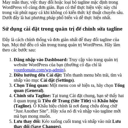
May mắn thay, việc thay đổi hoặc loại bỏ tagline mặc định trong
WordPress vô cùng đơn giản. Bạn có thể thực hiện việc này chỉ
trong vài phút ngay cả khi không có kiến thức kỹ thuật chuyên sâu.
Dưới đây là hai phương pháp phổ biến và dễ thực hiện nhất.
Sử dụng cài đặt trong quản trị để chỉnh sửa tagline
Đây là cách chính thống và đơn giản nhất để thay đổi tagline của
bạn. Mọi thứ đều có sẵn trong trang quản trị WordPress. Hãy làm
theo các bước sau:
Đăng nhập vào Dashboard:
Truy cập vào trang quản trị
website WordPress của bạn (thường có địa chỉ là
yourdomain.com/wp-admin
).
Điều hướng đến Cài đặt:
Trên thanh menu bên trái, tìm và
nhấp vào mục
Cài đặt (Settings)
.
Chọn Tổng quan:
Một menu con sẽ hiện ra, hãy chọn
Tổng
quan (General)
.
Chỉnh sửa Tagline:
Tại trang Cài đặt chung, bạn sẽ thấy hai
ô quan trọng là
Tiêu đề Trang (Site Title)
và
Khẩu hiệu
(Tagline)
. Ô Khẩu hiệu chính là nơi đang chứa dòng chữ
“Just Another Site”. Hãy xóa nó đi và nhập vào tagline mới
mà bạn mong muốn.
Lưu thay đổi:
Kéo xuống cuối trang và nhấp vào nút
Lưu
thay đổi (Save Changes)
.