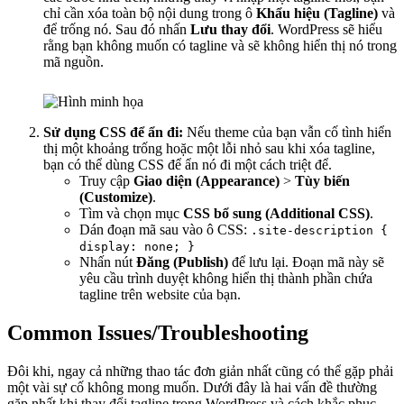
chỉ cần xóa toàn bộ nội dung trong ô
Khẩu hiệu (Tagline)
và
để trống nó. Sau đó nhấn
Lưu thay đổi
. WordPress sẽ hiểu
rằng bạn không muốn có tagline và sẽ không hiển thị nó trong
mã nguồn.
Sử dụng CSS để ẩn đi:
Nếu theme của bạn vẫn cố tình hiển
thị một khoảng trống hoặc một lỗi nhỏ sau khi xóa tagline,
bạn có thể dùng CSS để ẩn nó đi một cách triệt để.
Truy cập
Giao diện (Appearance)
>
Tùy biến
(Customize)
.
Tìm và chọn mục
CSS bổ sung (Additional CSS)
.
Dán đoạn mã sau vào ô CSS:
.site-description {
display: none; }
Nhấn nút
Đăng (Publish)
để lưu lại. Đoạn mã này sẽ
yêu cầu trình duyệt không hiển thị thành phần chứa
tagline trên website của bạn.
Common Issues/Troubleshooting
Đôi khi, ngay cả những thao tác đơn giản nhất cũng có thể gặp phải
một vài sự cố không mong muốn. Dưới đây là hai vấn đề thường
gặp nhất khi thay đổi tagline trong WordPress và cách khắc phục