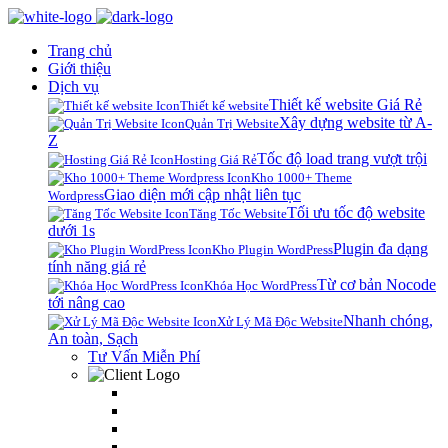
Trang chủ
Giới thiệu
Dịch vụ
Thiết kế website Giá Rẻ
Thiết kế website
Xây dựng website từ A-
Quản Trị Website
Z
Tốc độ load trang vượt trội
Hosting Giá Rẻ
Kho 1000+ Theme
Giao diện mới cập nhật liên tục
Wordpress
Tối ưu tốc độ website
Tăng Tốc Website
dưới 1s
Plugin đa dạng
Kho Plugin WordPress
tính năng giá rẻ
Từ cơ bản Nocode
Khóa Học WordPress
tới nâng cao
Nhanh chóng,
Xử Lý Mã Độc Website
An toàn, Sạch
Tư Vấn Miễn Phí