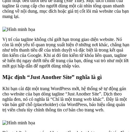
cạnh hoặc bên dưới tiêu đề trang (Site Title). Mục đích chính của
tagline là cung cấp cho người dùng một cái nhìn tổng quan nhanh
chóng về nội dung, mục đích hoặc giá trị cốt lõi mà website của bạn
mang lại.
Vị trí của tagline không chỉ giới hạn trong giao diện website. Nó
còn là một yếu tố quan trọng xuất hiện ở những nơi khác, chẳng hạn
như trên thanh tiêu đề của trình duyệt và đặc biệt là trong kết quả
tìm kiếm của Google. Khi ai đó tìm kiếm từ khóa liên quan, tagline
sẽ hiển thị ngay dưới tiêu đề trang của bạn, đóng vai trò như một lời
mời gọi hấp dẫn để người dùng nhấp vào.
Mặc định “Just Another Site” nghĩa là gì
Khi bạn cài đặt một trang WordPress mới, hệ thống sẽ tự động gán
cho website của bạn dòng tagline “Just Another Site”. Dịch theo
nghĩa đen, nó có nghĩa là “Chỉ là một trang web khác”. Đây là một
văn bản giữ chỗ (placeholder) của WordPress, báo hiệu rằng quản
trị viên chưa tùy chỉnh thông tin cơ bản cho trang web.