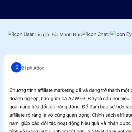
Tác giả: Bùi Mạnh Đức
0
21 phút
đọc.
Chương trình affiliate marketing đã và đang trở thành một
doanh nghiệp, bao gồm cả AZWEB. Đây là cầu nối hiệu q
qua mạng lưới đối tác năng động. Để đảm bảo sự hợp tá
affiliate rõ ràng là vô cùng quan trọng. Chính sách affili
nam, giúp các đối tác hoạt động hiệu quả và nhận đượ
trình và mang lại trải nghiệm tốt hơn, AZWEB đã quyết địn