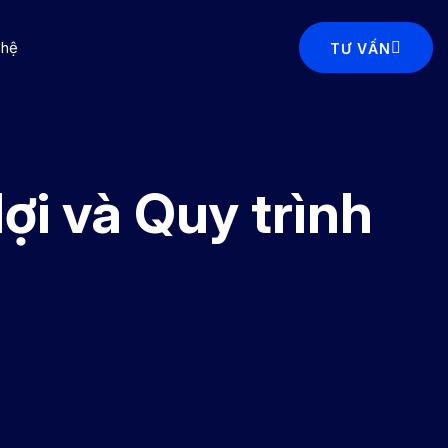
 hệ
TƯ VẤN
ợi và Quy trình