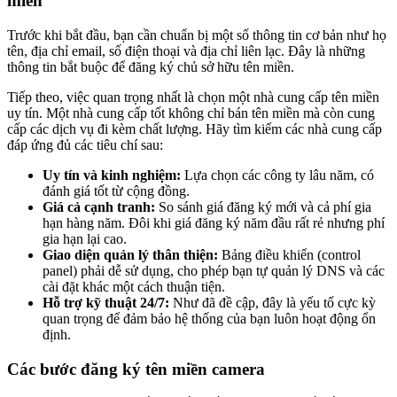
miền
Trước khi bắt đầu, bạn cần chuẩn bị một số thông tin cơ bản như họ
tên, địa chỉ email, số điện thoại và địa chỉ liên lạc. Đây là những
thông tin bắt buộc để đăng ký chủ sở hữu tên miền.
Tiếp theo, việc quan trọng nhất là chọn một nhà cung cấp tên miền
uy tín. Một nhà cung cấp tốt không chỉ bán tên miền mà còn cung
cấp các dịch vụ đi kèm chất lượng. Hãy tìm kiếm các nhà cung cấp
đáp ứng đủ các tiêu chí sau:
Uy tín và kinh nghiệm:
Lựa chọn các công ty lâu năm, có
đánh giá tốt từ cộng đồng.
Giá cả cạnh tranh:
So sánh giá đăng ký mới và cả phí gia
hạn hàng năm. Đôi khi giá đăng ký năm đầu rất rẻ nhưng phí
gia hạn lại cao.
Giao diện quản lý thân thiện:
Bảng điều khiển (control
panel) phải dễ sử dụng, cho phép bạn tự quản lý DNS và các
cài đặt khác một cách thuận tiện.
Hỗ trợ kỹ thuật 24/7:
Như đã đề cập, đây là yếu tố cực kỳ
quan trọng để đảm bảo hệ thống của bạn luôn hoạt động ổn
định.
Các bước đăng ký tên miền camera