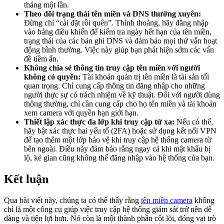
tháng một lần.
Theo dõi trạng thái tên miền và DNS thường xuyên:
Đừng chỉ “cài đặt rồi quên”. Thỉnh thoảng, hãy đăng nhập
vào bảng điều khiển để kiểm tra ngày hết hạn của tên miền,
trạng thái của các bản ghi DNS và đảm bảo mọi thứ vẫn hoạt
động bình thường. Việc này giúp bạn phát hiện sớm các vấn
đề tiềm ẩn.
Không chia sẻ thông tin truy cập tên miền với người
không có quyền:
Tài khoản quản trị tên miền là tài sản tối
quan trọng. Chỉ cung cấp thông tin đăng nhập cho những
người thực sự có trách nhiệm về kỹ thuật. Đối với người dùng
thông thường, chỉ cần cung cấp cho họ tên miền và tài khoản
xem camera với quyền hạn giới hạn.
Thiết lập xác thực đa lớp khi truy cập từ xa:
Nếu có thể,
hãy bật xác thực hai yếu tố (2FA) hoặc sử dụng kết nối VPN
để tạo thêm một lớp bảo vệ khi truy cập hệ thống camera từ
bên ngoài. Điều này đảm bảo rằng ngay cả khi mật khẩu bị
lộ, kẻ gian cũng không thể đăng nhập vào hệ thống của bạn.
Kết luận
Qua bài viết này, chúng ta có thể thấy rằng
tên miền camera
không
chỉ là một công cụ giúp việc truy cập hệ thống giám sát trở nên dễ
dàng và tiện lợi hơn. Nó còn là một thành phần cốt lõi, đóng vai trò