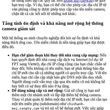
dễ dàng thiết lập các quy tắc trên
tường lửa (firewall)
để giới
hạn truy cập. Ví dụ, bạn có thể chỉ cho phép các địa chỉ IP từ
văn phòng công ty được phép truy cập vào tên miền camera,
chặn tất cả các kết nối từ những nơi khác.
Tăng tính ổn định và khả năng mở rộng hệ thống
camera giám sát
Một hệ thống an ninh chuyên nghiệp đòi hỏi sự ổn định và khả
năng thích ứng cao. Tên miền chính là nền tảng giúp bạn đạt được
điều đó.
Hạn chế gián đoạn khi thay đổi nhà cung cấp mạng:
Nếu
bạn quyết định đổi nhà cung cấp dịch vụ Internet (ví dụ: từ
FPT sang Viettel), địa chỉ IP công cộng của bạn chắc chắn sẽ
thay đổi. Nếu không có tên miền, bạn sẽ phải thông báo địa
chỉ IP mới cho tất cả những người có quyền truy cập. Với tên
miền, bạn chỉ cần cập nhật bản ghi DNS một lần duy nhất.
Người dùng cuối vẫn truy cập qua tên miền cũ mà không hề
hay biết có sự thay đổi nào ở hạ tầng.
Dễ dàng nâng cấp và mở rộng:
Giả sử công ty bạn mở
thêm một chi nhánh mới và lắp đặt thêm hệ thống camera.
Thay vì phải quản lý thêm một địa chỉ IP mới, bạn chỉ cần tạo
một tên miền phụ (subdomain) như
chinhanh-
và trỏ nó về hệ thống mới. Việc này giúp
moi.congty.com