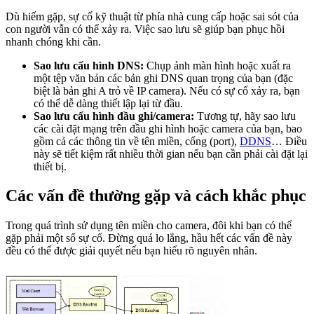
Dù hiếm gặp, sự cố kỹ thuật từ phía nhà cung cấp hoặc sai sót của
con người vẫn có thể xảy ra. Việc sao lưu sẽ giúp bạn phục hồi
nhanh chóng khi cần.
Sao lưu cấu hình DNS:
Chụp ảnh màn hình hoặc xuất ra
một tệp văn bản các bản ghi DNS quan trọng của bạn (đặc
biệt là bản ghi A trỏ về IP camera). Nếu có sự cố xảy ra, bạn
có thể dễ dàng thiết lập lại từ đầu.
Sao lưu cấu hình đầu ghi/camera:
Tương tự, hãy sao lưu
các cài đặt mạng trên đầu ghi hình hoặc camera của bạn, bao
gồm cả các thông tin về tên miền, cổng (port),
DDNS
… Điều
này sẽ tiết kiệm rất nhiều thời gian nếu bạn cần phải cài đặt lại
thiết bị.
Các vấn đề thường gặp và cách khắc phục
Trong quá trình sử dụng tên miền cho camera, đôi khi bạn có thể
gặp phải một số sự cố. Đừng quá lo lắng, hầu hết các vấn đề này
đều có thể được giải quyết nếu bạn hiểu rõ nguyên nhân.