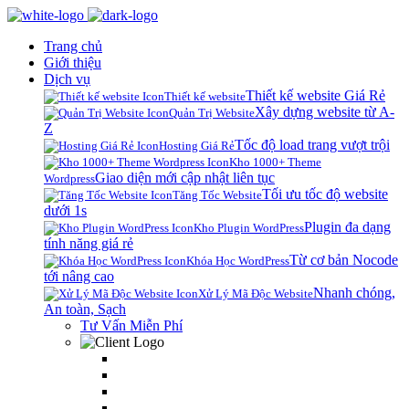
Trang chủ
Giới thiệu
Dịch vụ
Thiết kế website Giá Rẻ
Thiết kế website
Xây dựng website từ A-
Quản Trị Website
Z
Tốc độ load trang vượt trội
Hosting Giá Rẻ
Kho 1000+ Theme
Giao diện mới cập nhật liên tục
Wordpress
Tối ưu tốc độ website
Tăng Tốc Website
dưới 1s
Plugin đa dạng
Kho Plugin WordPress
tính năng giá rẻ
Từ cơ bản Nocode
Khóa Học WordPress
tới nâng cao
Nhanh chóng,
Xử Lý Mã Độc Website
An toàn, Sạch
Tư Vấn Miễn Phí