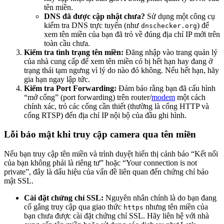
tên miền.
DNS đã được cập nhật chưa?
Sử dụng một công cụ
kiểm tra DNS trực tuyến (như
) để
dnschecker.org
xem tên miền của bạn đã trỏ về đúng địa chỉ IP mới trên
toàn cầu chưa.
Kiểm tra tình trạng tên miền:
Đăng nhập vào trang quản lý
của nhà cung cấp để xem tên miền có bị hết hạn hay đang ở
trạng thái tạm ngưng vì lý do nào đó không. Nếu hết hạn, hãy
gia hạn ngay lập tức.
Kiểm tra Port Forwarding:
Đảm bảo rằng bạn đã cấu hình
“mở cổng” (port forwarding) trên router/
modem
một cách
chính xác, trỏ các cổng cần thiết (thường là cổng HTTP và
cổng RTSP) đến địa chỉ IP nội bộ của đầu ghi hình.
Lỗi bảo mật khi truy cập camera qua tên miền
Nếu bạn truy cập tên miền và trình duyệt hiển thị cảnh báo “Kết nối
của bạn không phải là riêng tư” hoặc “Your connection is not
private”, đây là dấu hiệu của vấn đề liên quan đến chứng chỉ bảo
mật SSL.
Cài đặt chứng chỉ SSL:
Nguyên nhân chính là do bạn đang
cố gắng truy cập qua giao thức
nhưng tên miền của
https
bạn chưa được cài đặt chứng chỉ SSL. Hãy liên hệ với nhà