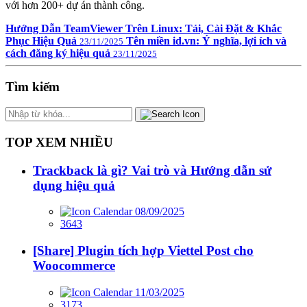
với hơn 200+ dự án thành công.
Hướng Dẫn TeamViewer Trên Linux: Tải, Cài Đặt & Khắc
Phục Hiệu Quả
Tên miền id.vn: Ý nghĩa, lợi ích và
23/11/2025
cách đăng ký hiệu quả
23/11/2025
Tìm kiếm
TOP XEM NHIỀU
Trackback là gì? Vai trò và Hướng dẫn sử
dụng hiệu quả
08/09/2025
3643
[Share] Plugin tích hợp Viettel Post cho
Woocommerce
11/03/2025
3173