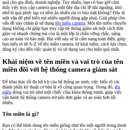
quả cho gia đình, doanh nghiệp. Tuy nhiên, bạn có bao giờ cảm
thấy việc truy cập camera qua một dãy địa chỉ IP dài ngoằng, khó
nhớ là quá phức tạp và tiềm ẩn nhiều rủi ro bảo mật không? Đây là
một vấn đề phổ biến mà nhiều người dùng gặp phải. Giải pháp cho
vấn đề này chính là sử dụng
tên miền camera
. Một tên miền chuyên
dụng không chỉ giúp bạn truy cập hệ thống giám sát một cách đơn
giản và nhanh chóng mà còn là một lớp lá chắn vững chắc, nâng
cao an toàn và bảo mật. Bài viết này sẽ là cẩm nang toàn diện, giúp
bạn hiểu rõ từ A-Z về tên miền camera, từ khái niệm, cách lựa chọn,
đăng ký cho đến việc quản lý và sử dụng sao cho hiệu quả nhất.
Khái niệm về tên miền và vai trò của tên
miền đối với hệ thống camera giám sát
Để khai thác tối đa lợi ích của hệ thống an ninh, việc hiểu rõ các
thành phần kỹ thuật cơ bản là vô cùng quan trọng. Trong đó,
tên
miền
đóng vai trò như một chiếc chìa khóa thông minh, giúp việc
vận hành hệ thống camera trở nên đơn giản và an toàn hơn rất
nhiều.
Tên miền là gì?
Bạn có thể hình dung tên miền giống như tên một người trong danh