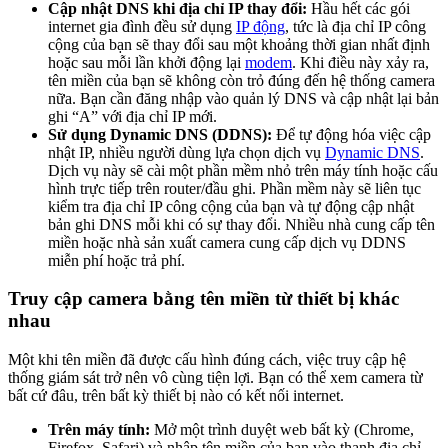
Cập nhật DNS khi địa chỉ IP thay đổi:
Hầu hết các gói
internet gia đình đều sử dụng
IP động
, tức là địa chỉ IP công
cộng của bạn sẽ thay đổi sau một khoảng thời gian nhất định
hoặc sau mỗi lần khởi động lại
modem
. Khi điều này xảy ra,
tên miền của bạn sẽ không còn trỏ đúng đến hệ thống camera
nữa. Bạn cần đăng nhập vào quản lý DNS và cập nhật lại bản
ghi “A” với địa chỉ IP mới.
Sử dụng Dynamic DNS (DDNS):
Để tự động hóa việc cập
nhật IP, nhiều người dùng lựa chọn dịch vụ
Dynamic DNS
.
Dịch vụ này sẽ cài một phần mềm nhỏ trên máy tính hoặc cấu
hình trực tiếp trên router/đầu ghi. Phần mềm này sẽ liên tục
kiểm tra địa chỉ IP công cộng của bạn và tự động cập nhật
bản ghi DNS mỗi khi có sự thay đổi. Nhiều nhà cung cấp tên
miền hoặc nhà sản xuất camera cung cấp dịch vụ DDNS
miễn phí hoặc trả phí.
Truy cập camera bằng tên miền từ thiết bị khác
nhau
Một khi tên miền đã được cấu hình đúng cách, việc truy cập hệ
thống giám sát trở nên vô cùng tiện lợi. Bạn có thể xem camera từ
bất cứ đâu, trên bất kỳ thiết bị nào có kết nối internet.
Trên máy tính:
Mở một trình duyệt web bất kỳ (Chrome,
Firefox, Safari) và nhập tên miền của bạn vào thanh địa chỉ,