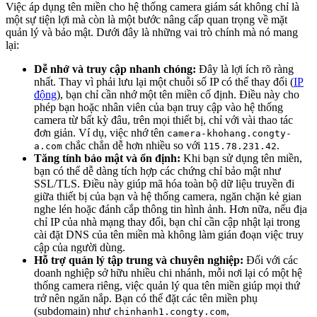
Việc áp dụng tên miền cho hệ thống camera giám sát không chỉ là
một sự tiện lợi mà còn là một bước nâng cấp quan trọng về mặt
quản lý và bảo mật. Dưới đây là những vai trò chính mà nó mang
lại:
Dễ nhớ và truy cập nhanh chóng:
Đây là lợi ích rõ ràng
nhất. Thay vì phải lưu lại một chuỗi số IP có thể thay đổi (
IP
động
), bạn chỉ cần nhớ một tên miền cố định. Điều này cho
phép bạn hoặc nhân viên của bạn truy cập vào hệ thống
camera từ bất kỳ đâu, trên mọi thiết bị, chỉ với vài thao tác
đơn giản. Ví dụ, việc nhớ tên
camera-khohang.congty-
chắc chắn dễ hơn nhiều so với
.
a.com
115.78.231.42
Tăng tính bảo mật và ổn định:
Khi bạn sử dụng tên miền,
bạn có thể dễ dàng tích hợp các chứng chỉ bảo mật như
SSL/TLS. Điều này giúp mã hóa toàn bộ dữ liệu truyền đi
giữa thiết bị của bạn và hệ thống camera, ngăn chặn kẻ gian
nghe lén hoặc đánh cắp thông tin hình ảnh. Hơn nữa, nếu địa
chỉ IP của nhà mạng thay đổi, bạn chỉ cần cập nhật lại trong
cài đặt DNS của tên miền mà không làm gián đoạn việc truy
cập của người dùng.
Hỗ trợ quản lý tập trung và chuyên nghiệp:
Đối với các
doanh nghiệp sở hữu nhiều chi nhánh, mỗi nơi lại có một hệ
thống camera riêng, việc quản lý qua tên miền giúp mọi thứ
trở nên ngăn nắp. Bạn có thể đặt các tên miền phụ
(subdomain) như
,
chinhanh1.congty.com