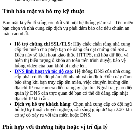
Tính bảo mật và hỗ trợ kỹ thuật
Bảo mật là yếu tố sống còn đối với một hệ thống giám sát. Tên miền
bạn chọn và nhà cung cấp dịch vụ phải đảm bảo các tiêu chuẩn an
toàn cao nhất.
Hỗ trợ chứng chỉ SSL/TLS:
Hãy chắc chắn rằng nhà cung
cấp tên miền cho phép bạn dễ dàng cài đặt chứng chỉ SSL.
Điều này sẽ kích hoạt giao thức HTTPS, mã hóa dữ liệu và
hiển thị biểu tượng ổ khóa an toàn trên trình duyệt, bảo vệ
luồng video của bạn khỏi bị nghe lén.
DNS linh hoạt và tốc độ cao
:
Hệ thống DNS của nhà cung
cấp phải có tốc độ phản hồi nhanh và ổn định. Điều này đảm
bảo rằng khi bạn truy cập tên miền, việc chuyển hướng đến
địa chỉ IP của camera diễn ra ngay lập tức. Ngoài ra, giao diện
quản lý DNS cần trực quan để bạn có thể dễ dàng cập nhật
địa chỉ IP khi cần.
Dịch vụ hỗ trợ khách hàng:
Chọn nhà cung cấp có đội ngũ
hỗ trợ kỹ thuật chuyên nghiệp, sẵn sàng giúp đỡ bạn 24/7 khi
có sự cố xảy ra với tên miền hoặc DNS.
Phù hợp với thương hiệu hoặc vị trí địa lý