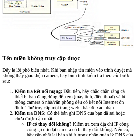
Tên miền không truy cập được
Đây là lỗi phổ biến nhất. Khi bạn nhập tên miền vào trình duyệt mà
không thấy giao diện camera, hãy bình tĩnh kiểm tra theo các bước
sau:
Kiểm tra kết nối mạng:
Đầu tiên, hãy chắc chắn rằng cả
thiết bị bạn đang dùng để xem (máy tính, điện thoại) và hệ
thống camera ở nhà/văn phòng đều có kết nối Internet ổn
định. Thử truy cập một trang web khác để xác nhận.
Kiểm tra DNS:
Có thể bản ghi DNS của bạn đã sai hoặc
chưa được cập nhật.
IP có thay đổi không?
Kiểm tra xem địa chỉ IP công
cộng tại nơi đặt camera có bị thay đổi không. Nếu có,
hãy cập nhật lại bản ghi A trong phần quản lý DNS của