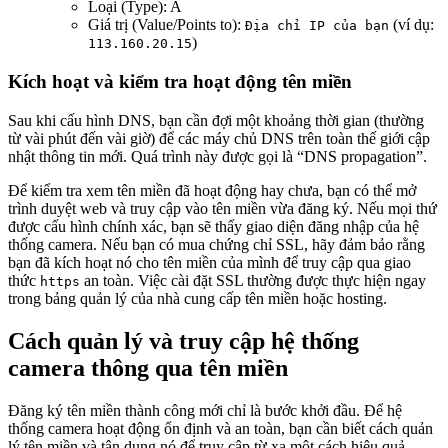
Loại (Type): A
Giá trị (Value/Points to):
(ví dụ:
Địa chỉ IP của bạn
)
113.160.20.15
Kích hoạt và kiểm tra hoạt động tên miền
Sau khi cấu hình DNS, bạn cần đợi một khoảng thời gian (thường
từ vài phút đến vài giờ) để các máy chủ DNS trên toàn thế giới cập
nhật thông tin mới. Quá trình này được gọi là “DNS propagation”.
Để kiểm tra xem tên miền đã hoạt động hay chưa, bạn có thể mở
trình duyệt web và truy cập vào tên miền vừa đăng ký. Nếu mọi thứ
được cấu hình chính xác, bạn sẽ thấy giao diện đăng nhập của hệ
thống camera. Nếu bạn có mua chứng chỉ SSL, hãy đảm bảo rằng
bạn đã kích hoạt nó cho tên miền của mình để truy cập qua giao
thức
an toàn. Việc cài đặt SSL thường được thực hiện ngay
https
trong bảng quản lý của nhà cung cấp tên miền hoặc hosting.
Cách quản lý và truy cập hệ thống
camera thông qua tên miền
Đăng ký tên miền thành công mới chỉ là bước khởi đầu. Để hệ
thống camera hoạt động ổn định và an toàn, bạn cần biết cách quản
lý tên miền và tận dụng nó để truy cập từ xa một cách hiệu quả.