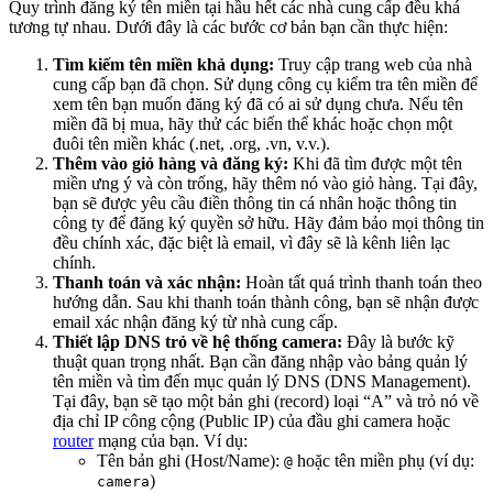
Quy trình đăng ký tên miền tại hầu hết các nhà cung cấp đều khá
tương tự nhau. Dưới đây là các bước cơ bản bạn cần thực hiện:
Tìm kiếm tên miền khả dụng:
Truy cập trang web của nhà
cung cấp bạn đã chọn. Sử dụng công cụ kiểm tra tên miền để
xem tên bạn muốn đăng ký đã có ai sử dụng chưa. Nếu tên
miền đã bị mua, hãy thử các biến thể khác hoặc chọn một
đuôi tên miền khác (.net, .org, .vn, v.v.).
Thêm vào giỏ hàng và đăng ký:
Khi đã tìm được một tên
miền ưng ý và còn trống, hãy thêm nó vào giỏ hàng. Tại đây,
bạn sẽ được yêu cầu điền thông tin cá nhân hoặc thông tin
công ty để đăng ký quyền sở hữu. Hãy đảm bảo mọi thông tin
đều chính xác, đặc biệt là email, vì đây sẽ là kênh liên lạc
chính.
Thanh toán và xác nhận:
Hoàn tất quá trình thanh toán theo
hướng dẫn. Sau khi thanh toán thành công, bạn sẽ nhận được
email xác nhận đăng ký từ nhà cung cấp.
Thiết lập DNS trỏ về hệ thống camera:
Đây là bước kỹ
thuật quan trọng nhất. Bạn cần đăng nhập vào bảng quản lý
tên miền và tìm đến mục quản lý DNS (DNS Management).
Tại đây, bạn sẽ tạo một bản ghi (record) loại “A” và trỏ nó về
địa chỉ IP công cộng (Public IP) của đầu ghi camera hoặc
router
mạng của bạn. Ví dụ:
Tên bản ghi (Host/Name):
hoặc tên miền phụ (ví dụ:
@
)
camera