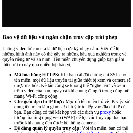
Bảo vệ dữ liệu và ngăn chặn truy cập trái phép
Luồng video từ camera là dữ liệu cực kỳ nhạy cảm. Việc để lộ
những hình ảnh này có thể gây ra những hậu quả nghiêm trọng về
quyền riêng tư và an ninh. Tên miền chuyên dụng giúp bạn giảm
thiểu rủi ro này qua nhiều lớp bảo vệ.
Mã hóa bằng HTTPS:
Khi bạn cài đặt chứng chỉ SSL cho
tên miền, mọi dữ liệu truyền tải giữa thiết bị xem và camera sẽ
được mã hóa. Kẻ tấn công sẽ không thể “nghe lén” và xem
trộm video của bạn, ngay cả khi chúng đang ở trong cùng một
mạng Wi-Fi công cộng.
Che giấu địa chỉ IP thực:
Mặc dù tên miền trỏ về IP, việc sử
dụng tên miền làm giảm sự chú ý trực tiếp vào địa chỉ IP của
bạn. Bạn cũng có thể kết hợp với các dịch vụ
proxy
hoặc
tường lửa ứng dụng web (WAF) để lọc các truy cập độc hại
trước khi chúng đến được hệ thống camera.
Dễ dàng quản lý quyền truy cập:
Với tên miền, bạn có thể