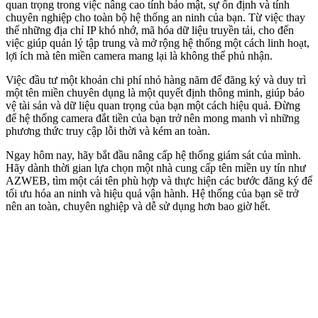
quan trọng trong việc nâng cao tính bảo mật, sự ổn định và tính
chuyên nghiệp cho toàn bộ hệ thống an ninh của bạn. Từ việc thay
thế những địa chỉ IP khó nhớ, mã hóa dữ liệu truyền tải, cho đến
việc giúp quản lý tập trung và mở rộng hệ thống một cách linh hoạt,
lợi ích mà tên miền camera mang lại là không thể phủ nhận.
Việc đầu tư một khoản chi phí nhỏ hàng năm để đăng ký và duy trì
một tên miền chuyên dụng là một quyết định thông minh, giúp bảo
vệ tài sản và dữ liệu quan trọng của bạn một cách hiệu quả. Đừng
để hệ thống camera đắt tiền của bạn trở nên mong manh vì những
phương thức truy cập lỗi thời và kém an toàn.
Ngay hôm nay, hãy bắt đầu nâng cấp hệ thống giám sát của mình.
Hãy dành thời gian lựa chọn một nhà cung cấp tên miền uy tín như
AZWEB, tìm một cái tên phù hợp và thực hiện các bước đăng ký để
tối ưu hóa an ninh và hiệu quả vận hành. Hệ thống của bạn sẽ trở
nên an toàn, chuyên nghiệp và dễ sử dụng hơn bao giờ hết.