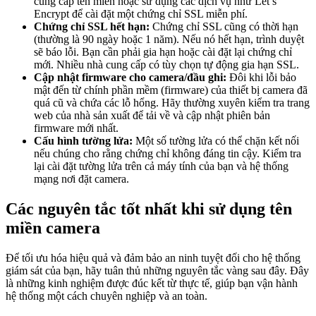
cung cấp tên miền hoặc sử dụng các dịch vụ như Let’s
Encrypt để cài đặt một chứng chỉ SSL miễn phí.
Chứng chỉ SSL hết hạn:
Chứng chỉ SSL cũng có thời hạn
(thường là 90 ngày hoặc 1 năm). Nếu nó hết hạn, trình duyệt
sẽ báo lỗi. Bạn cần phải gia hạn hoặc cài đặt lại chứng chỉ
mới. Nhiều nhà cung cấp có tùy chọn tự động gia hạn SSL.
Cập nhật firmware cho camera/đầu ghi:
Đôi khi lỗi bảo
mật đến từ chính phần mềm (firmware) của thiết bị camera đã
quá cũ và chứa các lỗ hổng. Hãy thường xuyên kiểm tra trang
web của nhà sản xuất để tải về và cập nhật phiên bản
firmware mới nhất.
Cấu hình tường lửa:
Một số tường lửa có thể chặn kết nối
nếu chúng cho rằng chứng chỉ không đáng tin cậy. Kiểm tra
lại cài đặt tường lửa trên cả máy tính của bạn và hệ thống
mạng nơi đặt camera.
Các nguyên tắc tốt nhất khi sử dụng tên
miền camera
Để tối ưu hóa hiệu quả và đảm bảo an ninh tuyệt đối cho hệ thống
giám sát của bạn, hãy tuân thủ những nguyên tắc vàng sau đây. Đây
là những kinh nghiệm được đúc kết từ thực tế, giúp bạn vận hành
hệ thống một cách chuyên nghiệp và an toàn.