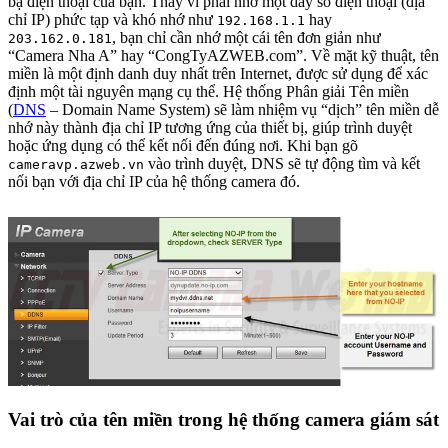
bạ điện thoại của bạn. Thay vì phải nhớ một dãy số điện thoại (địa
chỉ IP) phức tạp và khó nhớ như
hay
192.168.1.1
, bạn chỉ cần nhớ một cái tên đơn giản như
203.162.0.181
“Camera Nha A” hay “CongTyAZWEB.com”. Về mặt kỹ thuật, tên
miền là một định danh duy nhất trên Internet, được sử dụng để xác
định một tài nguyên mạng cụ thể. Hệ thống Phân giải Tên miền
(
DNS
– Domain Name System) sẽ làm nhiệm vụ “dịch” tên miền dễ
nhớ này thành địa chỉ IP tương ứng của thiết bị, giúp trình duyệt
hoặc ứng dụng có thể kết nối đến đúng nơi. Khi bạn gõ
vào trình duyệt, DNS sẽ tự động tìm và kết
cameravp.azweb.vn
nối bạn với địa chỉ IP của hệ thống camera đó.
Vai trò của tên miền trong hệ thống camera giám sát