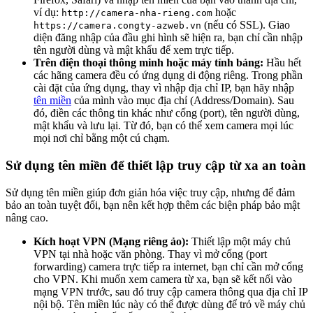
ví dụ:
hoặc
http://camera-nha-rieng.com
(nếu có SSL). Giao
https://camera.congty-azweb.vn
diện đăng nhập của đầu ghi hình sẽ hiện ra, bạn chỉ cần nhập
tên người dùng và mật khẩu để xem trực tiếp.
Trên điện thoại thông minh hoặc máy tính bảng:
Hầu hết
các hãng camera đều có ứng dụng di động riêng. Trong phần
cài đặt của ứng dụng, thay vì nhập địa chỉ IP, bạn hãy nhập
tên miền
của mình vào mục địa chỉ (Address/Domain). Sau
đó, điền các thông tin khác như cổng (port), tên người dùng,
mật khẩu và lưu lại. Từ đó, bạn có thể xem camera mọi lúc
mọi nơi chỉ bằng một cú chạm.
Sử dụng tên miền để thiết lập truy cập từ xa an toàn
Sử dụng tên miền giúp đơn giản hóa việc truy cập, nhưng để đảm
bảo an toàn tuyệt đối, bạn nên kết hợp thêm các biện pháp bảo mật
nâng cao.
Kích hoạt VPN (Mạng riêng ảo):
Thiết lập một máy chủ
VPN tại nhà hoặc văn phòng. Thay vì mở cổng (port
forwarding) camera trực tiếp ra internet, bạn chỉ cần mở cổng
cho VPN. Khi muốn xem camera từ xa, bạn sẽ kết nối vào
mạng VPN trước, sau đó truy cập camera thông qua địa chỉ IP
nội bộ. Tên miền lúc này có thể được dùng để trỏ về máy chủ