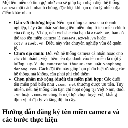
Một tên miền có tính gợi nhớ cao sẽ giúp bạn nhận diện hệ thống
camera một cách nhanh chóng, đặc biệt khi bạn quản lý nhiều địa
điểm khác nhau.
Gắn với thương hiệu:
Nếu bạn dùng camera cho doanh
nghiệp, hãy cân nhắc sử dụng tên miền phụ từ tên miền chính
của công ty. Ví dụ, nếu website của bạn là
, bạn có
azweb.vn
thể tạo tên miền camera là
hoặc
camera.azweb.vn
. Điều này vừa chuyên nghiệp vừa dễ quản
cctv.azweb.vn
lý.
Chứa địa danh:
Đối với hệ thống camera cá nhân hoặc cho
các chi nhánh, việc thêm tên địa danh vào tên miền là một ý
tưởng hay. Ví dụ:
hoặc
cameranha-thuduc.com
vanphong-
. Cách đặt tên này giúp bạn phân biệt rõ ràng các
danang.com
hệ thống mà không cần phải ghi chú thêm.
Chọn phần mở rộng (đuôi) tên miền phù hợp:
Các đuôi
tên miền phổ biến như
,
thường được ưu tiên. Tuy
.com
.net
nhiên, nếu hệ thống của bạn chỉ hoạt động tại Việt Nam, đuôi
hoặc
cũng là một lựa chọn tuyệt vời, khẳng
.vn
.com.vn
định vị trí địa lý và tăng độ tin cậy.
Hướng dẫn đăng ký tên miền camera và
các bước thực hiện