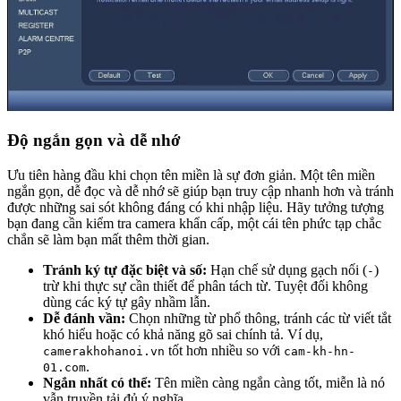
Độ ngắn gọn và dễ nhớ
Ưu tiên hàng đầu khi chọn tên miền là sự đơn giản. Một tên miền
ngắn gọn, dễ đọc và dễ nhớ sẽ giúp bạn truy cập nhanh hơn và tránh
được những sai sót không đáng có khi nhập liệu. Hãy tưởng tượng
bạn đang cần kiểm tra camera khẩn cấp, một cái tên phức tạp chắc
chắn sẽ làm bạn mất thêm thời gian.
Tránh ký tự đặc biệt và số:
Hạn chế sử dụng gạch nối (
)
-
trừ khi thực sự cần thiết để phân tách từ. Tuyệt đối không
dùng các ký tự gây nhầm lẫn.
Dễ đánh vần:
Chọn những từ phổ thông, tránh các từ viết tắt
khó hiểu hoặc có khả năng gõ sai chính tả. Ví dụ,
tốt hơn nhiều so với
camerakhohanoi.vn
cam-kh-hn-
.
01.com
Ngắn nhất có thể:
Tên miền càng ngắn càng tốt, miễn là nó
vẫn truyền tải đủ ý nghĩa.