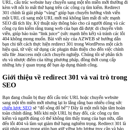
URL, cấu trúc website hay chuyển sang một tên miền mới thường đi
kèm với nỗi lo mất thứ hạng trên các công cụ tìm kiếm. Redirect
301 chính là giải pháp “vàng” giúp bạn chuyển hướng vĩnh viễn
một URL cũ sang một URL mới mà không làm mất đi sức mạnh
SEO đã tích lũy. Kỹ thuật này thông báo cho cả người dùng và các
công cụ tìm kiếm rằng trang web của bạn đã được di chuyển vĩnh
viễn, giúp bảo toàn “link juice” (sức mạnh liên kết) và tránh các lỗi
404 không mong muốn. Bài viết này của AZWEB sẽ hướng dẫn
bạn chi tiết cách thực hiện redirect 301 trong WordPress một cách
hiệu quả, từ việc sử dụng các plugin thân thiện cho đến việc chỉnh
sửa file .htaccess một cách chuyên nghiệp. Chúng tôi sẽ phân tích
ưu và nhược điểm của từng phương pháp, đồng thời cung cấp
những lưu ý quan trọng để bạn áp dụng thành công.
Giới thiệu về redirect 301 và vai trò trong
SEO
Bạn đang chuẩn bị thay đổi cấu trúc URL hoặc chuyển website
sang một tên miền mới nhưng lại lo lắng rằng bao nhiêu công sức
chiến lược SEO
sẽ “đổ sông đổ bể”? Đây là một mối bận tâm hoàn
toàn chính đáng. Mỗi khi một URL bị thay đổi, các công cụ tìm
kiếm và người dùng có thể không tìm thấy trang của bạn nữa, dẫn
đến lỗi 404 và làm sụt giảm thứ hạng nghiêm trọng. Redirect 301 là
giải pháp quan trọng giúp bạn giữ vững lưu lượng truy cập và bảo