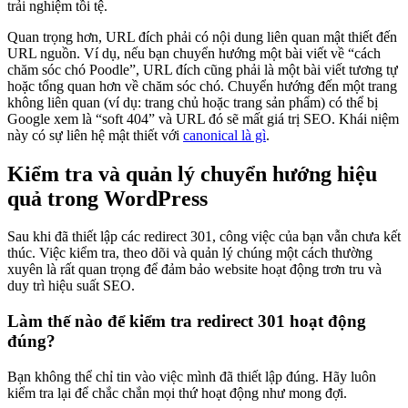
trải nghiệm tồi tệ.
Quan trọng hơn, URL đích phải có nội dung liên quan mật thiết đến
URL nguồn. Ví dụ, nếu bạn chuyển hướng một bài viết về “cách
chăm sóc chó Poodle”, URL đích cũng phải là một bài viết tương tự
hoặc tổng quan hơn về chăm sóc chó. Chuyển hướng đến một trang
không liên quan (ví dụ: trang chủ hoặc trang sản phẩm) có thể bị
Google xem là “soft 404” và URL đó sẽ mất giá trị SEO. Khái niệm
này có sự liên hệ mật thiết với
canonical là gì
.
Kiểm tra và quản lý chuyển hướng hiệu
quả trong WordPress
Sau khi đã thiết lập các redirect 301, công việc của bạn vẫn chưa kết
thúc. Việc kiểm tra, theo dõi và quản lý chúng một cách thường
xuyên là rất quan trọng để đảm bảo website hoạt động trơn tru và
duy trì hiệu suất SEO.
Làm thế nào để kiểm tra redirect 301 hoạt động
đúng?
Bạn không thể chỉ tin vào việc mình đã thiết lập đúng. Hãy luôn
kiểm tra lại để chắc chắn mọi thứ hoạt động như mong đợi.