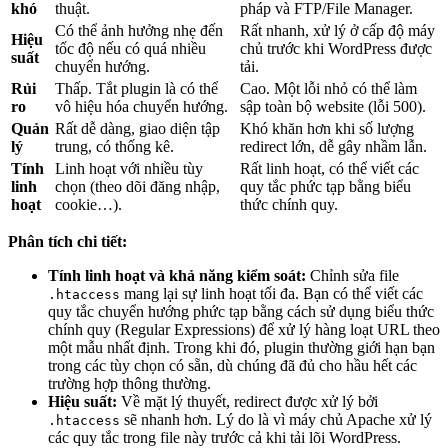
khó
thuật.
pháp và FTP/File Manager.
Có thể ảnh hưởng nhẹ đến
Rất nhanh, xử lý ở cấp độ máy
Hiệu
tốc độ nếu có quá nhiều
chủ trước khi WordPress được
suất
chuyển hướng.
tải.
Rủi
Thấp. Tắt plugin là có thể
Cao. Một lỗi nhỏ có thể làm
ro
vô hiệu hóa chuyển hướng.
sập toàn bộ website (lỗi 500).
Quản
Rất dễ dàng, giao diện tập
Khó khăn hơn khi số lượng
lý
trung, có thống kê.
redirect lớn, dễ gây nhầm lẫn.
Tính
Linh hoạt với nhiều tùy
Rất linh hoạt, có thể viết các
linh
chọn (theo dõi đăng nhập,
quy tắc phức tạp bằng biểu
hoạt
cookie…).
thức chính quy.
Phân tích chi tiết:
Tính linh hoạt và khả năng kiểm soát:
Chỉnh sửa file
mang lại sự linh hoạt tối đa. Bạn có thể viết các
.htaccess
quy tắc chuyển hướng phức tạp bằng cách sử dụng biểu thức
chính quy (Regular Expressions) để xử lý hàng loạt URL theo
một mẫu nhất định. Trong khi đó, plugin thường giới hạn bạn
trong các tùy chọn có sẵn, dù chúng đã đủ cho hầu hết các
trường hợp thông thường.
Hiệu suất:
Về mặt lý thuyết, redirect được xử lý bởi
sẽ nhanh hơn. Lý do là vì máy chủ Apache xử lý
.htaccess
các quy tắc trong file này trước cả khi tải lõi WordPress.