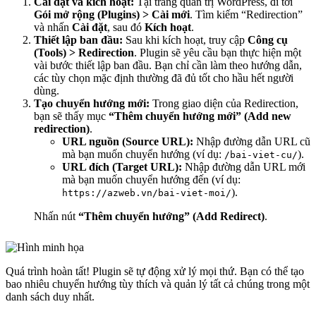
Cài đặt và kích hoạt:
Tại trang quản trị WordPress, đi tới
Gói mở rộng (Plugins) > Cài mới
. Tìm kiếm “Redirection”
và nhấn
Cài đặt
, sau đó
Kích hoạt
.
Thiết lập ban đầu:
Sau khi kích hoạt, truy cập
Công cụ
(Tools) > Redirection
. Plugin sẽ yêu cầu bạn thực hiện một
vài bước thiết lập ban đầu. Bạn chỉ cần làm theo hướng dẫn,
các tùy chọn mặc định thường đã đủ tốt cho hầu hết người
dùng.
Tạo chuyển hướng mới:
Trong giao diện của Redirection,
bạn sẽ thấy mục
“Thêm chuyển hướng mới” (Add new
redirection)
.
URL nguồn (Source URL):
Nhập đường dẫn URL cũ
mà bạn muốn chuyển hướng (ví dụ:
).
/bai-viet-cu/
URL đích (Target URL):
Nhập đường dẫn URL mới
mà bạn muốn chuyển hướng đến (ví dụ:
).
https://azweb.vn/bai-viet-moi/
Nhấn nút
“Thêm chuyển hướng” (Add Redirect)
.
Quá trình hoàn tất! Plugin sẽ tự động xử lý mọi thứ. Bạn có thể tạo
bao nhiêu chuyển hướng tùy thích và quản lý tất cả chúng trong một
danh sách duy nhất.