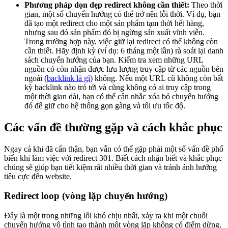
Phương pháp dọn dẹp redirect không cần thiết:
Theo thời
gian, một số chuyển hướng có thể trở nên lỗi thời. Ví dụ, bạn
đã tạo một redirect cho một sản phẩm tạm thời hết hàng,
nhưng sau đó sản phẩm đó bị ngừng sản xuất vĩnh viễn.
Trong trường hợp này, việc giữ lại redirect có thể không còn
cần thiết. Hãy định kỳ (ví dụ: 6 tháng một lần) rà soát lại danh
sách chuyển hướng của bạn. Kiểm tra xem những URL
nguồn có còn nhận được lưu lượng truy cập từ các nguồn bên
ngoài (
backlink là gì
) không. Nếu một URL cũ không còn bất
kỳ backlink nào trỏ tới và cũng không có ai truy cập trong
một thời gian dài, bạn có thể cân nhắc xóa bỏ chuyển hướng
đó để giữ cho hệ thống gọn gàng và tối ưu tốc độ.
Các vấn đề thường gặp và cách khắc phục
Ngay cả khi đã cẩn thận, bạn vẫn có thể gặp phải một số vấn đề phổ
biến khi làm việc với redirect 301. Biết cách nhận biết và khắc phục
chúng sẽ giúp bạn tiết kiệm rất nhiều thời gian và tránh ảnh hưởng
tiêu cực đến website.
Redirect loop (vòng lặp chuyển hướng)
Đây là một trong những lỗi khó chịu nhất, xảy ra khi một chuỗi
chuyển hướng vô tình tạo thành một vòng lặp không có điểm dừng.