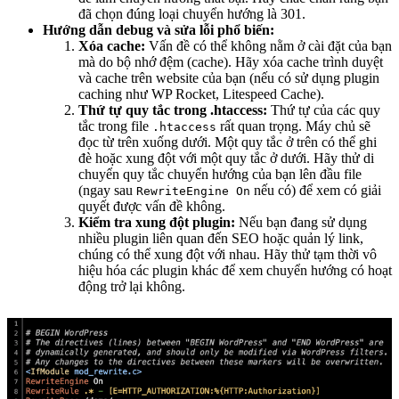
đã chọn đúng loại chuyển hướng là 301.
Hướng dẫn debug và sửa lỗi phổ biến:
Xóa cache:
Vấn đề có thể không nằm ở cài đặt của bạn
mà do bộ nhớ đệm (cache). Hãy xóa cache trình duyệt
và cache trên website của bạn (nếu có sử dụng plugin
caching như WP Rocket, Litespeed Cache).
Thứ tự quy tắc trong .htaccess:
Thứ tự của các quy
tắc trong file
rất quan trọng. Máy chủ sẽ
.htaccess
đọc từ trên xuống dưới. Một quy tắc ở trên có thể ghi
đè hoặc xung đột với một quy tắc ở dưới. Hãy thử di
chuyển quy tắc chuyển hướng của bạn lên đầu file
(ngay sau
nếu có) để xem có giải
RewriteEngine On
quyết được vấn đề không.
Kiểm tra xung đột plugin:
Nếu bạn đang sử dụng
nhiều plugin liên quan đến SEO hoặc quản lý link,
chúng có thể xung đột với nhau. Hãy thử tạm thời vô
hiệu hóa các plugin khác để xem chuyển hướng có hoạt
động trở lại không.