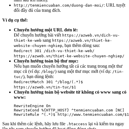
: URL tuyệt
http://tenmiencuaban.com/duong-dan-moi/
đối đầy đủ của trang đích.
Ví dụ cụ thể:
Chuyển hướng một URL đơn lẻ:
Để chuyển hướng bài viết
https://azweb.vn/dich-vu-
sang
thiet-ke-web
https://azweb.vn/thiet-ke-
, bạn thêm dòng sau:
website-chuyen-nghiep
Redirect 301 /dich-vu-thiet-ke-web/
https://azweb.vn/thiet-ke-website-chuyen-nghiep/
Chuyển hướng toàn bộ thư mục:
Nếu bạn muốn chuyển hướng tất cả các trang trong một thư
mục cũ (ví dụ:
) sang một thư mục mới (ví dụ:
/blog/
/tin-
), bạn dùng lệnh:
tuc/
RedirectMatch 301 ^/blog/(.*)$
https://azweb.vn/tin-tuc/$1
Chuyển hướng toàn bộ website từ không có www sang có
www:
RewriteEngine On

RewriteCond %{HTTP_HOST} ^tenmiencuaban.com [NC]

RewriteRule ^(.*)$ http://www.tenmiencuaban.com/$1
Sau khi thêm các lệnh, hãy lưu file
lại và kiểm tra ngay
.htaccess
lập tức xem chuyển hướng đã hoạt động đúng chưa.