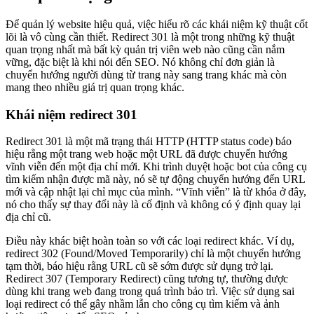
Để quản lý website hiệu quả, việc hiểu rõ các khái niệm kỹ thuật cốt
lõi là vô cùng cần thiết. Redirect 301 là một trong những kỹ thuật
quan trọng nhất mà bất kỳ quản trị viên web nào cũng cần nắm
vững, đặc biệt là khi nói đến SEO. Nó không chỉ đơn giản là
chuyển hướng người dùng từ trang này sang trang khác mà còn
mang theo nhiều giá trị quan trọng khác.
Khái niệm redirect 301
Redirect 301 là một mã trạng thái HTTP (HTTP status code) báo
hiệu rằng một trang web hoặc một URL đã được chuyển hướng
vĩnh viễn đến một địa chỉ mới. Khi trình duyệt hoặc bot của công cụ
tìm kiếm nhận được mã này, nó sẽ tự động chuyển hướng đến URL
mới và cập nhật lại chỉ mục của mình. “Vĩnh viễn” là từ khóa ở đây,
nó cho thấy sự thay đổi này là cố định và không có ý định quay lại
địa chỉ cũ.
Điều này khác biệt hoàn toàn so với các loại redirect khác. Ví dụ,
redirect 302 (Found/Moved Temporarily) chỉ là một chuyển hướng
tạm thời, báo hiệu rằng URL cũ sẽ sớm được sử dụng trở lại.
Redirect 307 (Temporary Redirect) cũng tương tự, thường được
dùng khi trang web đang trong quá trình bảo trì. Việc sử dụng sai
loại redirect có thể gây nhầm lẫn cho công cụ tìm kiếm và ảnh