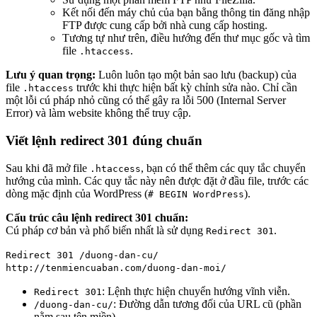
Kết nối đến máy chủ của bạn bằng thông tin đăng nhập
FTP được cung cấp bởi nhà cung cấp hosting.
Tương tự như trên, điều hướng đến thư mục gốc và tìm
file
.
.htaccess
Lưu ý quan trọng:
Luôn luôn tạo một bản sao lưu (backup) của
file
trước khi thực hiện bất kỳ chỉnh sửa nào. Chỉ cần
.htaccess
một lỗi cú pháp nhỏ cũng có thể gây ra lỗi 500 (Internal Server
Error) và làm website không thể truy cập.
Viết lệnh redirect 301 đúng chuẩn
Sau khi đã mở file
, bạn có thể thêm các quy tắc chuyển
.htaccess
hướng của mình. Các quy tắc này nên được đặt ở đầu file, trước các
dòng mặc định của WordPress (
).
# BEGIN WordPress
Cấu trúc câu lệnh redirect 301 chuẩn:
Cú pháp cơ bản và phổ biến nhất là sử dụng
.
Redirect 301
Redirect 301 /duong-dan-cu/
http://tenmiencuaban.com/duong-dan-moi/
: Lệnh thực hiện chuyển hướng vĩnh viễn.
Redirect 301
: Đường dẫn tương đối của URL cũ (phần
/duong-dan-cu/
nằm sau tên miền).