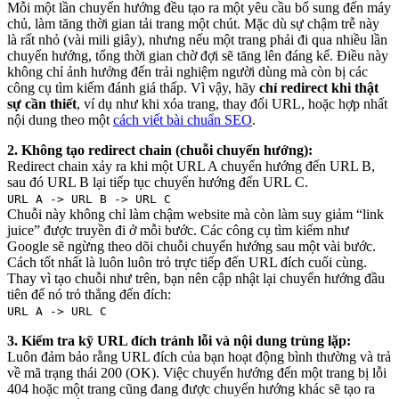
Mỗi một lần chuyển hướng đều tạo ra một yêu cầu bổ sung đến máy
chủ, làm tăng thời gian tải trang một chút. Mặc dù sự chậm trễ này
là rất nhỏ (vài mili giây), nhưng nếu một trang phải đi qua nhiều lần
chuyển hướng, tổng thời gian chờ đợi sẽ tăng lên đáng kể. Điều này
không chỉ ảnh hưởng đến trải nghiệm người dùng mà còn bị các
công cụ tìm kiếm đánh giá thấp. Vì vậy, hãy
chỉ redirect khi thật
sự cần thiết
, ví dụ như khi xóa trang, thay đổi URL, hoặc hợp nhất
nội dung theo một
cách viết bài chuẩn SEO
.
2. Không tạo redirect chain (chuỗi chuyển hướng):
Redirect chain xảy ra khi một URL A chuyển hướng đến URL B,
sau đó URL B lại tiếp tục chuyển hướng đến URL C.
URL A -> URL B -> URL C
Chuỗi này không chỉ làm chậm website mà còn làm suy giảm “link
juice” được truyền đi ở mỗi bước. Các công cụ tìm kiếm như
Google sẽ ngừng theo dõi chuỗi chuyển hướng sau một vài bước.
Cách tốt nhất là luôn luôn trỏ trực tiếp đến URL đích cuối cùng.
Thay vì tạo chuỗi như trên, bạn nên cập nhật lại chuyển hướng đầu
tiên để nó trỏ thẳng đến đích:
URL A -> URL C
3. Kiểm tra kỹ URL đích tránh lỗi và nội dung trùng lặp:
Luôn đảm bảo rằng URL đích của bạn hoạt động bình thường và trả
về mã trạng thái 200 (OK). Việc chuyển hướng đến một trang bị lỗi
404 hoặc một trang cũng đang được chuyển hướng khác sẽ tạo ra