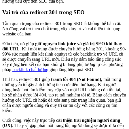
hưởng tiêu cực đến SEO của bạn.
Vai trò của redirect 301 trong SEO
Tầm quan trọng của redirect 301 trong SEO là không thể bàn cãi.
Nó đóng vai trò then chốt trong việc duy trì và cải thiện thứ hạng
website của bạn.
Đầu tiên, nó giúp
giữ nguyên link juice và giá trị SEO khi thay
đổi URL
. Khi một trang được chuyển hướng bằng 301, khoảng 90-
99% sức mạnh liên kết (link equity) từ các backlink trỏ về URL cũ
sẽ được chuyển sang URL mới. Điều này đảm bảo rằng công sức
xây dựng liên kết của bạn không bị lãng phí, tương tự các phương
pháp
backlink chất lượng
giúp tăng hiệu quả SEO.
Thứ hai, redirect 301 giúp
tránh lỗi 404 (Not Found)
, một trong
những yếu tố gây ảnh hưởng tiêu cực đến thứ hạng. Khi người
dùng hoặc bot tìm kiếm truy cập vào một URL không còn tồn tại,
họ sẽ nhận được lỗi 404, tạo ra trải nghiệm tồi tệ. Bằng cách chuyển
hướng các URL cũ hoặc đã xóa sang các trang liên quan, bạn giữ
chân được người dùng và duy trì sự tin cậy với các công cụ tìm
kiếm.
Cuối cùng, việc này trực tiếp
cải thiện trải nghiệm người dùng
(UX)
. Thay vì gặp phải một trang lỗi, người dùng sẽ được đưa đến