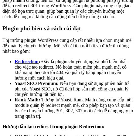
pháp nhanh chóng, tiện lợi, sử dụng plugin là phương pháp lý tưởng
để tạo redirect 301 trong WordPress. Các plugin này cung cấp giao
diện đồ họa trực quan, giúp bạn quản lý các chuyển hướng một
cách dễ dàng mà không cần động đến bất kỳ dòng mã nào.
Plugin phổ biến và cách cài đặt
Thị trường plugin WordPress cung cấp rất nhiều lựa chọn mạnh mẽ
để quản lý chuyển hướng. Một số cái tên nổi bật và được tin dùng
nhất bao gồm:
Redirection
:
Đây là plugin chuyên dụng và phổ biến nhất
cho việc tạo redirect. Nó hoàn toàn miễn phí, mạnh mẽ, có
khả năng theo dõi lỗi 404 và quản lý hàng ngàn chuyển
hướng một cách hiệu quả.
Yoast SEO Premium:
Nếu bạn đang sử dụng phiên bản trả
phí của Yoast SEO, nó đã tích hợp sẵn một công cụ quản lý
chuyển hướng rất tiện lợi.
Rank Math:
Tương tự Yoast, Rank Math cũng cung cấp một
module quản lý redirect mạnh mẽ, cho phép bạn tạo và quản
lý các chuyển hướng 301, 302, 307 một cách dễ dàng ngay từ
trang quản trị.
Hướng dẫn tạo redirect trong plugin Redirection: