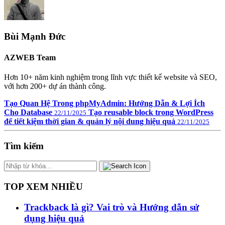
Bùi Mạnh Đức
AZWEB Team
Hơn 10+ năm kinh nghiệm trong lĩnh vực thiết kế website và SEO,
với hơn 200+ dự án thành công.
Tạo Quan Hệ Trong phpMyAdmin: Hướng Dẫn & Lợi Ích
Cho Database
Tạo reusable block trong WordPress
22/11/2025
để tiết kiệm thời gian & quản lý nội dung hiệu quả
22/11/2025
Tìm kiếm
TOP XEM NHIỀU
Trackback là gì? Vai trò và Hướng dẫn sử
dụng hiệu quả