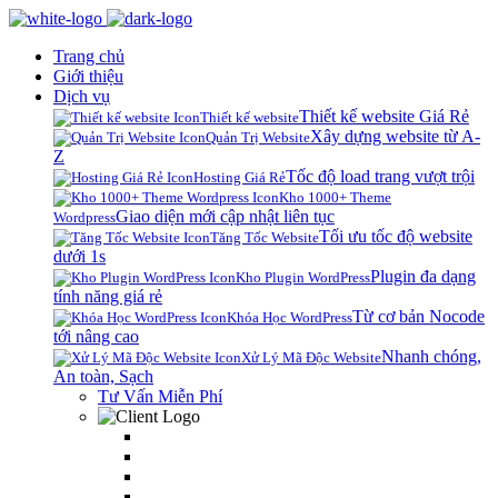
Trang chủ
Giới thiệu
Dịch vụ
Thiết kế website Giá Rẻ
Thiết kế website
Xây dựng website từ A-
Quản Trị Website
Z
Tốc độ load trang vượt trội
Hosting Giá Rẻ
Kho 1000+ Theme
Giao diện mới cập nhật liên tục
Wordpress
Tối ưu tốc độ website
Tăng Tốc Website
dưới 1s
Plugin đa dạng
Kho Plugin WordPress
tính năng giá rẻ
Từ cơ bản Nocode
Khóa Học WordPress
tới nâng cao
Nhanh chóng,
Xử Lý Mã Độc Website
An toàn, Sạch
Tư Vấn Miễn Phí