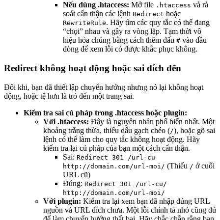
Nếu dùng .htaccess:
Mở file
và rà
.htaccess
soát cẩn thận các lệnh
hoặc
Redirect
. Hãy tìm các quy tắc có thể đang
RewriteRule
“chọi” nhau và gây ra vòng lặp. Tạm thời vô
hiệu hóa chúng bằng cách thêm dấu
vào đầu
#
dòng để xem lỗi có được khắc phục không.
Redirect không hoạt động hoặc sai đích đến
Đôi khi, bạn đã thiết lập chuyển hướng nhưng nó lại không hoạt
động, hoặc tệ hơn là trỏ đến một trang sai.
Kiểm tra sai cú pháp trong .htaccess hoặc plugin:
Với .htaccess:
Đây là nguyên nhân phổ biến nhất. Một
khoảng trắng thừa, thiếu dấu gạch chéo (
), hoặc gõ sai
/
lệnh có thể làm cho quy tắc không hoạt động. Hãy
kiểm tra lại cú pháp của bạn một cách cẩn thận.
Sai:
Redirect 301 /url-cu
(Thiếu
ở cuối
http://domain.com/url-moi/
/
URL cũ)
Đúng:
Redirect 301 /url-cu/
http://domain.com/url-moi/
Với plugin:
Kiểm tra lại xem bạn đã nhập đúng URL
nguồn và URL đích chưa. Một lỗi chính tả nhỏ cũng đủ
để làm chuyển hướng thất bại. Hãy chắc chắn rằng bạn