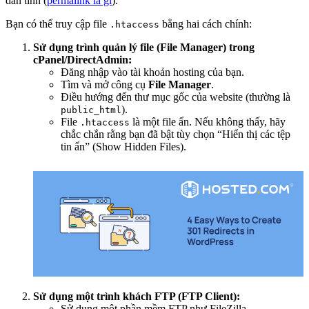
dẫn tĩnh (
permalink là gì
).
Bạn có thể truy cập file
bằng hai cách chính:
.htaccess
Sử dụng trình quản lý file (File Manager) trong
cPanel/DirectAdmin:
Đăng nhập vào tài khoản hosting của bạn.
Tìm và mở công cụ
File Manager
.
Điều hướng đến thư mục gốc của website (thường là
).
public_html
File
là một file ẩn. Nếu không thấy, hãy
.htaccess
chắc chắn rằng bạn đã bật tùy chọn “Hiển thị các tệp
tin ẩn” (Show Hidden Files).
Sử dụng một trình khách FTP (FTP Client):
Sử dụng một phần mềm FTP như FileZilla.