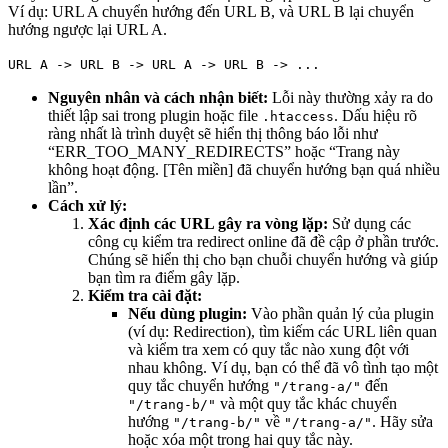
Ví dụ: URL A chuyển hướng đến URL B, và URL B lại chuyển
hướng ngược lại URL A.
URL A -> URL B -> URL A -> URL B -> ...
Nguyên nhân và cách nhận biết:
Lỗi này thường xảy ra do
thiết lập sai trong plugin hoặc file
. Dấu hiệu rõ
.htaccess
ràng nhất là trình duyệt sẽ hiển thị thông báo lỗi như
“ERR_TOO_MANY_REDIRECTS” hoặc “Trang này
không hoạt động. [Tên miền] đã chuyển hướng bạn quá nhiều
lần”.
Cách xử lý:
Xác định các URL gây ra vòng lặp:
Sử dụng các
công cụ kiểm tra redirect online đã đề cập ở phần trước.
Chúng sẽ hiển thị cho bạn chuỗi chuyển hướng và giúp
bạn tìm ra điểm gây lặp.
Kiểm tra cài đặt:
Nếu dùng plugin:
Vào phần quản lý của plugin
(ví dụ: Redirection), tìm kiếm các URL liên quan
và kiểm tra xem có quy tắc nào xung đột với
nhau không. Ví dụ, bạn có thể đã vô tình tạo một
quy tắc chuyển hướng
đến
"/trang-a/"
và một quy tắc khác chuyển
"/trang-b/"
hướng
về
. Hãy sửa
"/trang-b/"
"/trang-a/"
hoặc xóa một trong hai quy tắc này.