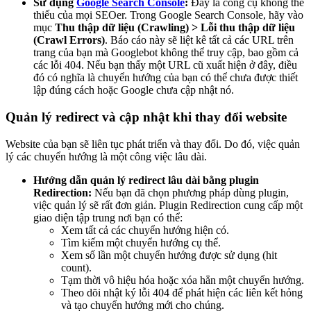
Sử dụng
Google Search Console
:
Đây là công cụ không thể
thiếu của mọi SEOer. Trong Google Search Console, hãy vào
mục
Thu thập dữ liệu (Crawling) > Lỗi thu thập dữ liệu
(Crawl Errors)
. Báo cáo này sẽ liệt kê tất cả các URL trên
trang của bạn mà Googlebot không thể truy cập, bao gồm cả
các lỗi 404. Nếu bạn thấy một URL cũ xuất hiện ở đây, điều
đó có nghĩa là chuyển hướng của bạn có thể chưa được thiết
lập đúng cách hoặc Google chưa cập nhật nó.
Quản lý redirect và cập nhật khi thay đổi website
Website của bạn sẽ liên tục phát triển và thay đổi. Do đó, việc quản
lý các chuyển hướng là một công việc lâu dài.
Hướng dẫn quản lý redirect lâu dài bằng plugin
Redirection:
Nếu bạn đã chọn phương pháp dùng plugin,
việc quản lý sẽ rất đơn giản. Plugin Redirection cung cấp một
giao diện tập trung nơi bạn có thể:
Xem tất cả các chuyển hướng hiện có.
Tìm kiếm một chuyển hướng cụ thể.
Xem số lần một chuyển hướng được sử dụng (hit
count).
Tạm thời vô hiệu hóa hoặc xóa hẳn một chuyển hướng.
Theo dõi nhật ký lỗi 404 để phát hiện các liên kết hỏng
và tạo chuyển hướng mới cho chúng.