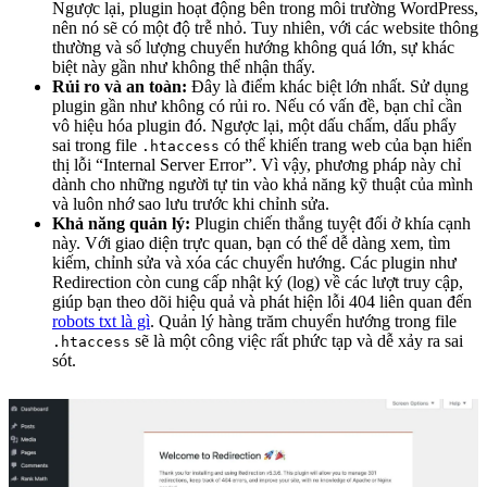
Ngược lại, plugin hoạt động bên trong môi trường WordPress,
nên nó sẽ có một độ trễ nhỏ. Tuy nhiên, với các website thông
thường và số lượng chuyển hướng không quá lớn, sự khác
biệt này gần như không thể nhận thấy.
Rủi ro và an toàn:
Đây là điểm khác biệt lớn nhất. Sử dụng
plugin gần như không có rủi ro. Nếu có vấn đề, bạn chỉ cần
vô hiệu hóa plugin đó. Ngược lại, một dấu chấm, dấu phẩy
sai trong file
có thể khiến trang web của bạn hiển
.htaccess
thị lỗi “Internal Server Error”. Vì vậy, phương pháp này chỉ
dành cho những người tự tin vào khả năng kỹ thuật của mình
và luôn nhớ sao lưu trước khi chỉnh sửa.
Khả năng quản lý:
Plugin chiến thắng tuyệt đối ở khía cạnh
này. Với giao diện trực quan, bạn có thể dễ dàng xem, tìm
kiếm, chỉnh sửa và xóa các chuyển hướng. Các plugin như
Redirection còn cung cấp nhật ký (log) về các lượt truy cập,
giúp bạn theo dõi hiệu quả và phát hiện lỗi 404 liên quan đến
robots txt là gì
. Quản lý hàng trăm chuyển hướng trong file
sẽ là một công việc rất phức tạp và dễ xảy ra sai
.htaccess
sót.