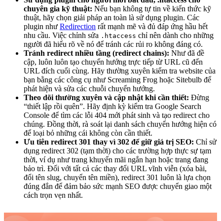
chuyên gia kỹ thuật:
Nếu bạn không tự tin về kiến thức kỹ
thuật, hãy chọn giải pháp an toàn là sử dụng plugin. Các
plugin như
Redirection
rất mạnh mẽ và đủ đáp ứng hầu hết
nhu cầu. Việc chỉnh sửa
chỉ nên dành cho những
.htaccess
người đã hiểu rõ về nó để tránh các rủi ro không đáng có.
Tránh redirect nhiều tầng (redirect chains):
Như đã đề
cập, luôn luôn tạo chuyển hướng trực tiếp từ URL cũ đến
URL đích cuối cùng. Hãy thường xuyên kiểm tra website của
bạn bằng các công cụ như Screaming Frog hoặc Sitebulb để
phát hiện và sửa các chuỗi chuyển hướng.
Theo dõi thường xuyên và cập nhật khi cần thiết:
Đừng
“thiết lập rồi quên”. Hãy định kỳ kiểm tra Google Search
Console để tìm các lỗi 404 mới phát sinh và tạo redirect cho
chúng. Đồng thời, rà soát lại danh sách chuyển hướng hiện có
để loại bỏ những cái không còn cần thiết.
Ưu tiên redirect 301 thay vì 302 để giữ giá trị SEO:
Chỉ sử
dụng redirect 302 (tạm thời) cho các trường hợp thực sự tạm
thời, ví dụ như trang khuyến mãi ngắn hạn hoặc trang đang
bảo trì. Đối với tất cả các thay đổi URL vĩnh viễn (xóa bài,
đổi tên slug, chuyển tên miền), redirect 301 luôn là lựa chọn
đúng đắn để đảm bảo sức mạnh SEO được chuyển giao một
cách trọn vẹn nhất.