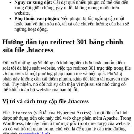
Nguy cơ xung đột:
Cài đặt quá nhiều plugin có thể dẫn đến
xung đột giữa chúng, gây ra lỗi không mong muốn trên
website.
Phụ thuộc vào plugin:
Nếu plugin bị lỗi, ngừng cập nhật
hoặc bạn vô tình xóa nó, tất cả các chuyển hướng của bạn sẽ
ngừng hoạt động.
Hướng dẫn tạo redirect 301 bằng chỉnh
sửa file .htaccess
Đối với những người dùng có kinh nghiệm hơn hoặc muốn kiểm
soát tối đa hiệu suất website, việc tạo redirect 301 trực tiếp trong file
là một phương pháp mạnh mẽ và hiệu quả. Phương
.htaccess
pháp này không cần cài thêm plugin, giúp tiết kiệm tài nguyên máy
chủ. Tuy nhiên, nó đòi hỏi sự cẩn thận vì một sai sót nhỏ cũng có
thể khiến toàn bộ website của bạn bị lỗi.
Vị trí và cách truy cập file .htaccess
File
(viết tắt của Hypertext Access) là một file cấu hình
.htaccess
được sử dụng trên các máy chủ web chạy phần mềm Apache. Trong
WordPress, file này nằm ở thư mục gốc (root directory) của website
và có vai trò rất quan trọng, chủ yếu là để quản lý cấu trúc đường