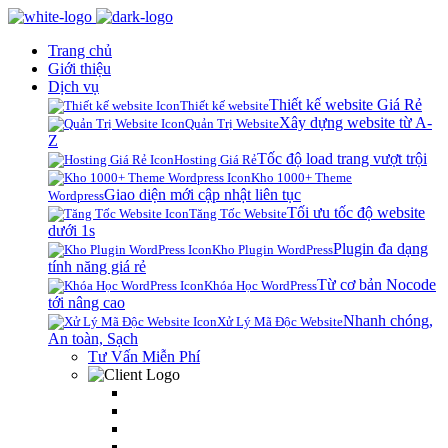
Trang chủ
Giới thiệu
Dịch vụ
Thiết kế website Giá Rẻ
Thiết kế website
Xây dựng website từ A-
Quản Trị Website
Z
Tốc độ load trang vượt trội
Hosting Giá Rẻ
Kho 1000+ Theme
Giao diện mới cập nhật liên tục
Wordpress
Tối ưu tốc độ website
Tăng Tốc Website
dưới 1s
Plugin đa dạng
Kho Plugin WordPress
tính năng giá rẻ
Từ cơ bản Nocode
Khóa Học WordPress
tới nâng cao
Nhanh chóng,
Xử Lý Mã Độc Website
An toàn, Sạch
Tư Vấn Miễn Phí