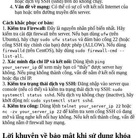
hoặc dịch vụ SSH (sshd) trên đó không chạy.
Vấn đề về mạng:
Có thể có sự cố với kết nối Internet của
bạn hoặc trên đường truyền đến server.
Cách khắc phục cơ bản:
1.
Kiểm tra Firewall:
Đây là nguyên nhân phổ biến nhất. Hãy
kiểm tra cài đặt firewall trên server. Nếu bạn dùng
(trên
ufw
Ubuntu), hãy chạy
và đảm bảo cổng 22 (hoặc
sudo ufw status
cổng SSH tùy chỉnh của bạn) được phép (ALLOW). Nếu dùng
(trên CentOS), hãy dùng
firewalld
sudo firewall-cmd --
.
list-all
2.
Xác minh địa chỉ IP và kết nối:
Dùng lệnh
ping
để xem máy bạn có “thấy” được server hay
your_server_ip
không. Nếu ping không thành công, vấn đề nằm ở kết nối mạng
hoặc địa chỉ IP.
3.
Kiểm tra trạng thái dịch vụ SSH:
Đăng nhập vào server qua
console (nếu có thể) và kiểm tra trạng thái dịch vụ SSH:
sudo
. Nếu dịch vụ không chạy (inactive), hãy
systemctl status sshd
khởi động nó:
.
sudo systemctl start sshd
4.
Kiểm tra cổng:
Dùng lệnh
hoặc
telnet your_server_ip 22
để kiểm tra xem cổng SSH có đang
nc -zv your_server_ip 22
mở và lắng nghe kết nối hay không. Nếu kết nối thành công, vấn đề
không nằm ở firewall hay mạng.
Lời khuyên về bảo mật khi sử dụng khóa