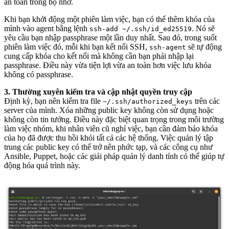
an toàn trong bộ nhớ.
Khi bạn khởi động một phiên làm việc, bạn có thể thêm khóa của
mình vào agent bằng lệnh
. Nó sẽ
ssh-add ~/.ssh/id_ed25519
yêu cầu bạn nhập passphrase một lần duy nhất. Sau đó, trong suốt
phiên làm việc đó, mỗi khi bạn kết nối SSH,
sẽ tự động
ssh-agent
cung cấp khóa cho kết nối mà không cần bạn phải nhập lại
passphrase. Điều này vừa tiện lợi vừa an toàn hơn việc lưu khóa
không có passphrase.
3. Thường xuyên kiểm tra và cập nhật quyền truy cập
Định kỳ, bạn nên kiểm tra file
trên các
~/.ssh/authorized_keys
server của mình. Xóa những public key không còn sử dụng hoặc
không còn tin tưởng. Điều này đặc biệt quan trọng trong môi trường
làm việc nhóm, khi nhân viên cũ nghỉ việc, bạn cần đảm bảo khóa
của họ đã được thu hồi khỏi tất cả các hệ thống. Việc quản lý tập
trung các public key có thể trở nên phức tạp, và các công cụ như
Ansible, Puppet, hoặc các giải pháp quản lý danh tính có thể giúp tự
động hóa quá trình này.