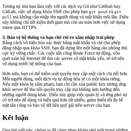
Tương tự, khi bạn làm việc với các dịch vụ Git như GitHub hay
GitLab, việc sử dụng khóa SSH cho phép bạn
và
git push
git
mà không cần nhập tên người dùng và mật khẩu mỗi lần. Điều
pull
này không chỉ tiết kiệm thời gian mà còn an toàn hơn việc sử dụng
token qua HTTPS.
3. Bảo vệ hệ thống và hạn chế rủi ro xâm nhập trái phép
Bằng cách vô hiệu hóa xác thực bằng mật khẩu và chỉ cho phép
đăng nhập qua khóa SSH, bạn đã dựng lên một hàng rào phòng thủ
cực kỳ vững chắc. Các cuộc tấn công Brute Force tự động, vốn
quét toàn bộ Internet để tìm các server có mật khẩu yếu, sẽ trở nên
vô dụng trước hệ thống của bạn.
Hơn nữa, bạn có thể kiểm soát quyền truy cập một cách chi tiết hơn.
Mỗi người dùng, mỗi dịch vụ tự động hóa sẽ có một khóa riêng.
Nếu một khóa bị xâm phạm, bạn chỉ cần xóa public key tương ứng
khỏi server để thu hồi quyền truy cập mà không ảnh hưởng đến
những người dùng khác. Điều này giúp việc quản lý và ứng phó sự
cố trở nên dễ dàng và hiệu quả hơn rất nhiều, giảm thiểu tối đa bề
mặt tấn công và bảo vệ dữ liệu quý giá trên server của bạn.
Kết luận
Qua bài viết này, chúng ta đã cùng nhau khám phá một trong những