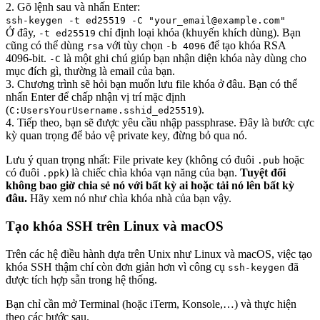
2. Gõ lệnh sau và nhấn Enter:
ssh-keygen -t ed25519 -C "your_email@example.com"
Ở đây,
chỉ định loại khóa (khuyến khích dùng). Bạn
-t ed25519
cũng có thể dùng
với tùy chọn
để tạo khóa RSA
rsa
-b 4096
4096-bit.
là một ghi chú giúp bạn nhận diện khóa này dùng cho
-C
mục đích gì, thường là email của bạn.
3. Chương trình sẽ hỏi bạn muốn lưu file khóa ở đâu. Bạn có thể
nhấn Enter để chấp nhận vị trí mặc định
(
).
C:UsersYourUsername.sshid_ed25519
4. Tiếp theo, bạn sẽ được yêu cầu nhập passphrase. Đây là bước cực
kỳ quan trọng để bảo vệ private key, đừng bỏ qua nó.
Lưu ý quan trọng nhất: File private key (không có đuôi
hoặc
.pub
có đuôi
) là chiếc chìa khóa vạn năng của bạn.
Tuyệt đối
.ppk
không bao giờ chia sẻ nó với bất kỳ ai hoặc tải nó lên bất kỳ
đâu.
Hãy xem nó như chìa khóa nhà của bạn vậy.
Tạo khóa SSH trên Linux và macOS
Trên các hệ điều hành dựa trên Unix như Linux và macOS, việc tạo
khóa SSH thậm chí còn đơn giản hơn vì công cụ
đã
ssh-keygen
được tích hợp sẵn trong hệ thống.
Bạn chỉ cần mở Terminal (hoặc iTerm, Konsole,…) và thực hiện
theo các bước sau.