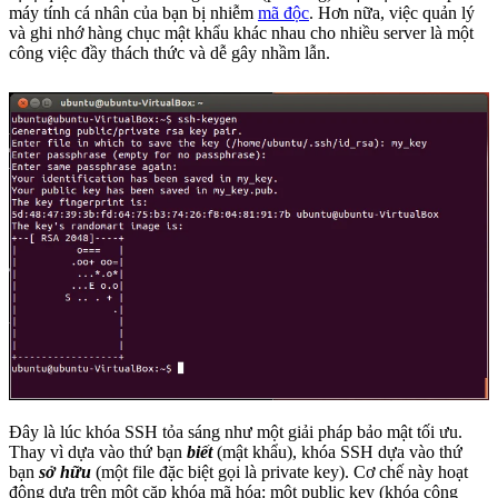
máy tính cá nhân của bạn bị nhiễm
mã độc
. Hơn nữa, việc quản lý
và ghi nhớ hàng chục mật khẩu khác nhau cho nhiều server là một
công việc đầy thách thức và dễ gây nhầm lẫn.
Đây là lúc khóa SSH tỏa sáng như một giải pháp bảo mật tối ưu.
Thay vì dựa vào thứ bạn
biết
(mật khẩu), khóa SSH dựa vào thứ
bạn
sở hữu
(một file đặc biệt gọi là private key). Cơ chế này hoạt
động dựa trên một cặp khóa mã hóa: một public key (khóa công