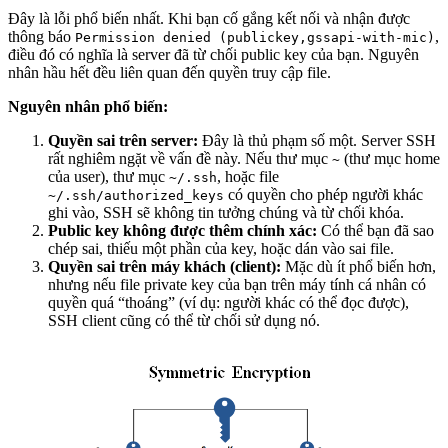
Đây là lỗi phổ biến nhất. Khi bạn cố gắng kết nối và nhận được
thông báo
,
Permission denied (publickey,gssapi-with-mic)
điều đó có nghĩa là server đã từ chối public key của bạn. Nguyên
nhân hầu hết đều liên quan đến quyền truy cập file.
Nguyên nhân phổ biến:
Quyền sai trên server:
Đây là thủ phạm số một. Server SSH
rất nghiêm ngặt về vấn đề này. Nếu thư mục
(thư mục home
~
của user), thư mục
, hoặc file
~/.ssh
có quyền cho phép người khác
~/.ssh/authorized_keys
ghi vào, SSH sẽ không tin tưởng chúng và từ chối khóa.
Public key không được thêm chính xác:
Có thể bạn đã sao
chép sai, thiếu một phần của key, hoặc dán vào sai file.
Quyền sai trên máy khách (client):
Mặc dù ít phổ biến hơn,
nhưng nếu file private key của bạn trên máy tính cá nhân có
quyền quá “thoáng” (ví dụ: người khác có thể đọc được),
SSH client cũng có thể từ chối sử dụng nó.