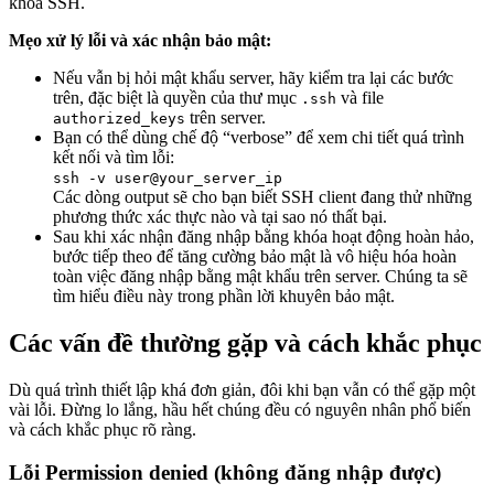
khóa SSH.
Mẹo xử lý lỗi và xác nhận bảo mật:
Nếu vẫn bị hỏi mật khẩu server, hãy kiểm tra lại các bước
trên, đặc biệt là quyền của thư mục
và file
.ssh
trên server.
authorized_keys
Bạn có thể dùng chế độ “verbose” để xem chi tiết quá trình
kết nối và tìm lỗi:
ssh -v user@your_server_ip
Các dòng output sẽ cho bạn biết SSH client đang thử những
phương thức xác thực nào và tại sao nó thất bại.
Sau khi xác nhận đăng nhập bằng khóa hoạt động hoàn hảo,
bước tiếp theo để tăng cường bảo mật là vô hiệu hóa hoàn
toàn việc đăng nhập bằng mật khẩu trên server. Chúng ta sẽ
tìm hiểu điều này trong phần lời khuyên bảo mật.
Các vấn đề thường gặp và cách khắc phục
Dù quá trình thiết lập khá đơn giản, đôi khi bạn vẫn có thể gặp một
vài lỗi. Đừng lo lắng, hầu hết chúng đều có nguyên nhân phổ biến
và cách khắc phục rõ ràng.
Lỗi Permission denied (không đăng nhập được)