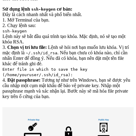
Sử dụng lệnh
cơ bản:
ssh-keygen
Đây là cách nhanh nhất và phổ biến nhất.
1. Mở Terminal của bạn.
2. Chạy lệnh sau:
ssh-keygen
Lệnh này sẽ bắt đầu quá trình tạo khóa. Mặc định, nó sẽ tạo một
khóa RSA.
3.
Chọn vị trí lưu file:
Lệnh sẽ hỏi nơi bạn muốn lưu khóa. Vị trí
mặc định là
. Nếu bạn chưa có khóa nào, chỉ cần
~/.ssh/id_rsa
nhấn Enter để đồng ý. Nếu đã có khóa, bạn nên đặt một tên file
khác để tránh ghi đè.
Enter file in which to save the key
(/home/youruser/.ssh/id_rsa):
4.
Đặt passphrase:
Tương tự như trên Windows, bạn sẽ được yêu
cầu nhập một cụm mật khẩu để bảo vệ private key. Nhập một
passphrase mạnh và xác nhận lại. Bước này sẽ mã hóa file private
key trên ổ cứng của bạn.