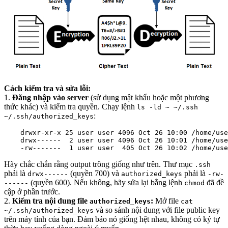
Cách kiểm tra và sửa lỗi:
1.
Đăng nhập vào server
(sử dụng mật khẩu hoặc một phương
thức khác) và kiểm tra quyền. Chạy lệnh
ls -ld ~ ~/.ssh
:
~/.ssh/authorized_keys
    drwxr-xr-x 25 user user 4096 Oct 26 10:00 /home/use
    drwx------  2 user user 4096 Oct 26 10:01 /home/use
    -rw-------  1 user user  405 Oct 26 10:02 /home/use
Hãy chắc chắn rằng output trông giống như trên. Thư mục
.ssh
phải là
(quyền 700) và
phải là
drwx------
authorized_keys
-rw-
(quyền 600). Nếu không, hãy sửa lại bằng lệnh
đã đề
------
chmod
cập ở phần trước.
2.
Kiểm tra nội dung file
:
Mở file
authorized_keys
cat
và so sánh nội dung với file public key
~/.ssh/authorized_keys
trên máy tính của bạn. Đảm bảo nó giống hệt nhau, không có ký tự