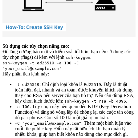
Sử dụng các tùy chọn nâng cao:
Để tăng cường bảo mật và kiểm soát tốt hơn, bạn nên sử dụng các
tùy chọn (flags) đi kèm với lệnh
.
ssh-keygen
ssh-keygen -t ed25519 -a 100 -C
"your_email@example.com"
Hãy phân tích lệnh này:
: Chỉ định loại khóa là
. Đây là thuật
-t ed25519
Ed25519
toán hiện đại, nhanh và an toàn, được khuyến khích sử dụng
thay cho RSA nếu server của bạn hỗ trợ. Nếu cần dùng RSA,
hãy chọn kích thước lớn:
.
ssh-keygen -t rsa -b 4096
: Tùy chọn này liên quan đến KDF (Key Derivation
-a 100
Function) và tăng số vòng lặp để chống lại các cuộc tấn công
dò passphrase. Con số 100 là một giá trị an toàn.
: Thêm một bình luận vào
-C "your_email@example.com"
cuối file public key. Điều này rất hữu ích khi bạn quản lý
nhiều khóa, giúp bạn biết khóa nào dùng cho mục đích gì.