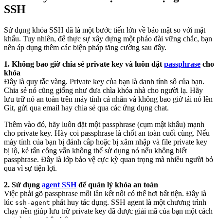
SSH
Sử dụng khóa SSH đã là một bước tiến lớn về bảo mật so với mật
khẩu. Tuy nhiên, để thực sự xây dựng một pháo đài vững chắc, bạn
nên áp dụng thêm các biện pháp tăng cường sau đây.
1. Không bao giờ chia sẻ private key và luôn đặt
passphrase
cho
khóa
Đây là quy tắc vàng. Private key của bạn là danh tính số của bạn.
Chia sẻ nó cũng giống như đưa chìa khóa nhà cho người lạ. Hãy
lưu trữ nó an toàn trên máy tính cá nhân và không bao giờ tải nó lên
Git, gửi qua email hay chia sẻ qua các ứng dụng chat.
Thêm vào đó, hãy luôn đặt một passphrase (cụm mật khẩu) mạnh
cho private key. Hãy coi passphrase là chốt an toàn cuối cùng. Nếu
máy tính của bạn bị đánh cắp hoặc bị xâm nhập và file private key
bị lộ, kẻ tấn công vẫn không thể sử dụng nó nếu không biết
passphrase. Đây là lớp bảo vệ cực kỳ quan trọng mà nhiều người bỏ
qua vì sự tiện lợi.
2. Sử dụng
agent SSH
để quản lý khóa an toàn
Việc phải gõ passphrase mỗi lần kết nối có thể hơi bất tiện. Đây là
lúc
phát huy tác dụng. SSH agent là một chương trình
ssh-agent
chạy nền giúp lưu trữ private key đã được giải mã của bạn một cách