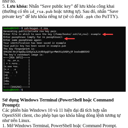
nhớ nó.
5.
Lưu khóa:
Nhấn “Save public key” để lưu khóa công khai
(thường có tên
hoặc tương tự). Sau đó, nhấn “Save
id_rsa.pub
private key” để lưu khóa riêng tư (sẽ có đuôi
cho PuTTY).
.ppk
Sử dụng Windows Terminal (PowerShell hoặc Command
Prompt):
Các phiên bản Windows 10 và 11 hiện đại đã tích hợp sẵn
OpenSSH client, cho phép bạn tạo khóa bằng dòng lệnh tương tự
như trên Linux.
1. Mở Windows Terminal, PowerShell hoặc Command Prompt.