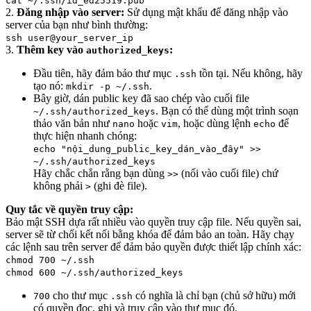
cat ~/.ssh/id_ed25519.pub
2.
Đăng nhập vào server:
Sử dụng mật khẩu để đăng nhập vào
server của bạn như bình thường:
ssh user@your_server_ip
3.
Thêm key vào
:
authorized_keys
Đầu tiên, hãy đảm bảo thư mục
tồn tại. Nếu không, hãy
.ssh
tạo nó:
.
mkdir -p ~/.ssh
Bây giờ, dán public key đã sao chép vào cuối file
. Bạn có thể dùng một trình soạn
~/.ssh/authorized_keys
thảo văn bản như
hoặc
, hoặc dùng lệnh
để
nano
vim
echo
thực hiện nhanh chóng:
echo "nội_dung_public_key_dán_vào_đây" >>
~/.ssh/authorized_keys
Hãy chắc chắn rằng bạn dùng
(nối vào cuối file) chứ
>>
không phải
(ghi đè file).
>
Quy tắc về quyền truy cập:
Bảo mật SSH dựa rất nhiều vào quyền truy cập file. Nếu quyền sai,
server sẽ từ chối kết nối bằng khóa để đảm bảo an toàn. Hãy chạy
các lệnh sau trên server để đảm bảo quyền được thiết lập chính xác:
chmod 700 ~/.ssh
chmod 600 ~/.ssh/authorized_keys
cho thư mục
có nghĩa là chỉ bạn (chủ sở hữu) mới
700
.ssh
có quyền đọc, ghi và truy cập vào thư mục đó.