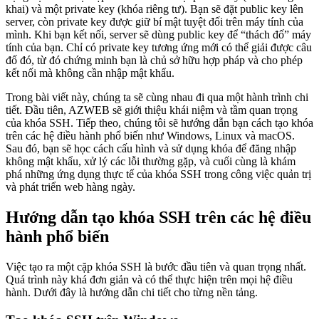
khai) và một private key (khóa riêng tư). Bạn sẽ đặt public key lên
server, còn private key được giữ bí mật tuyệt đối trên máy tính của
mình. Khi bạn kết nối, server sẽ dùng public key để “thách đố” máy
tính của bạn. Chỉ có private key tương ứng mới có thể giải được câu
đố đó, từ đó chứng minh bạn là chủ sở hữu hợp pháp và cho phép
kết nối mà không cần nhập mật khẩu.
Trong bài viết này, chúng ta sẽ cùng nhau đi qua một hành trình chi
tiết. Đầu tiên, AZWEB sẽ giới thiệu khái niệm và tầm quan trọng
của khóa SSH. Tiếp theo, chúng tôi sẽ hướng dẫn bạn cách tạo khóa
trên các hệ điều hành phổ biến như Windows, Linux và macOS.
Sau đó, bạn sẽ học cách cấu hình và sử dụng khóa để đăng nhập
không mật khẩu, xử lý các lỗi thường gặp, và cuối cùng là khám
phá những ứng dụng thực tế của khóa SSH trong công việc quản trị
và phát triển web hàng ngày.
Hướng dẫn tạo khóa SSH trên các hệ điều
hành phổ biến
Việc tạo ra một cặp khóa SSH là bước đầu tiên và quan trọng nhất.
Quá trình này khá đơn giản và có thể thực hiện trên mọi hệ điều
hành. Dưới đây là hướng dẫn chi tiết cho từng nền tảng.