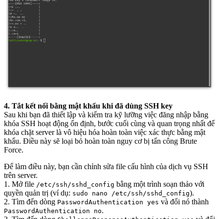
4. Tắt kết nối bằng mật khẩu khi đã dùng SSH key
Sau khi bạn đã thiết lập và kiểm tra kỹ lưỡng việc đăng nhập bằng
khóa SSH hoạt động ổn định, bước cuối cùng và quan trọng nhất để
khóa chặt server là vô hiệu hóa hoàn toàn việc xác thực bằng mật
khẩu. Điều này sẽ loại bỏ hoàn toàn nguy cơ bị tấn công Brute
Force.
Để làm điều này, bạn cần chỉnh sửa file cấu hình của dịch vụ SSH
trên server.
1. Mở file
bằng một trình soạn thảo với
/etc/ssh/sshd_config
quyền quản trị (ví dụ:
).
sudo nano /etc/ssh/sshd_config
2. Tìm đến dòng
và đổi nó thành
PasswordAuthentication yes
.
PasswordAuthentication no