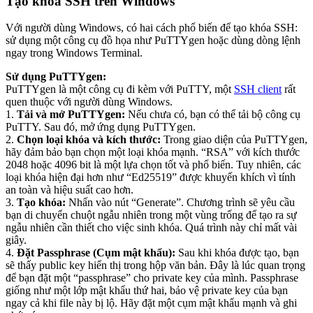
Tạo khóa SSH trên Windows
Với người dùng Windows, có hai cách phổ biến để tạo khóa SSH:
sử dụng một công cụ đồ họa như PuTTYgen hoặc dùng dòng lệnh
ngay trong Windows Terminal.
Sử dụng PuTTYgen:
PuTTYgen là một công cụ đi kèm với PuTTY, một
SSH client
rất
quen thuộc với người dùng Windows.
1.
Tải và mở PuTTYgen:
Nếu chưa có, bạn có thể tải bộ công cụ
PuTTY. Sau đó, mở ứng dụng PuTTYgen.
2.
Chọn loại khóa và kích thước:
Trong giao diện của PuTTYgen,
hãy đảm bảo bạn chọn một loại khóa mạnh. “RSA” với kích thước
2048 hoặc 4096 bit là một lựa chọn tốt và phổ biến. Tuy nhiên, các
loại khóa hiện đại hơn như “Ed25519” được khuyến khích vì tính
an toàn và hiệu suất cao hơn.
3.
Tạo khóa:
Nhấn vào nút “Generate”. Chương trình sẽ yêu cầu
bạn di chuyển chuột ngẫu nhiên trong một vùng trống để tạo ra sự
ngẫu nhiên cần thiết cho việc sinh khóa. Quá trình này chỉ mất vài
giây.
4.
Đặt Passphrase (Cụm mật khẩu):
Sau khi khóa được tạo, bạn
sẽ thấy public key hiển thị trong hộp văn bản. Đây là lúc quan trọng
để bạn đặt một “passphrase” cho private key của mình. Passphrase
giống như một lớp mật khẩu thứ hai, bảo vệ private key của bạn
ngay cả khi file này bị lộ. Hãy đặt một cụm mật khẩu mạnh và ghi