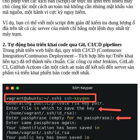
cho phép viết các kịch bản (script) để thực thi lệnh trên nhiều máy
chủ cùng lúc một cách an toàn mà không cần nhúng mật khẩu vào
mã nguồn, một hành vi cực kỳ nguy hiểm.
Ví dụ, bạn có thể viết một script đơn giản để kiểm tra dung lượng ổ
đĩa trên tất cả các server của mình chỉ bằng một lệnh duy nhất từ
máy trạm.
2. Tự động hóa triển khai code qua Git, CI/CD pipelines
Trong phát triển web hiện đại, quy trình CI/CD (Continuous
Integration/Continuous Deployment – Tích hợp liên tục/Triển khai
liên tục) đã trở thành tiêu chuẩn. Các công cụ như Jenkins, GitLab
CI, GitHub Actions cần một cách an toàn để kết nối đến server sản
phẩm và triển khai phiên bản code mới nhất.