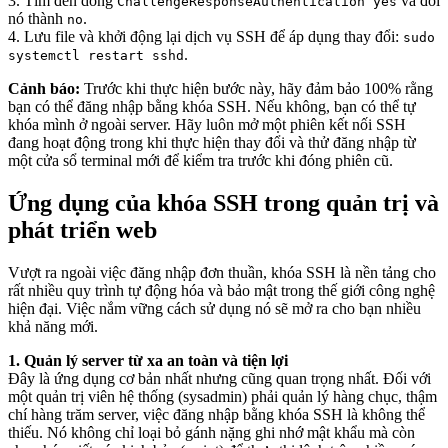
3. Tìm đến dòng
và đổi
ChallengeResponseAuthentication yes
nó thành
.
no
4. Lưu file và khởi động lại dịch vụ SSH để áp dụng thay đổi:
sudo
.
systemctl restart sshd
Cảnh báo:
Trước khi thực hiện bước này, hãy đảm bảo 100% rằng
bạn có thể đăng nhập bằng khóa SSH. Nếu không, bạn có thể tự
khóa mình ở ngoài server. Hãy luôn mở một phiên kết nối SSH
đang hoạt động trong khi thực hiện thay đổi và thử đăng nhập từ
một cửa sổ terminal mới để kiểm tra trước khi đóng phiên cũ.
Ứng dụng của khóa SSH trong quản trị và
phát triển web
Vượt ra ngoài việc đăng nhập đơn thuần, khóa SSH là nền tảng cho
rất nhiều quy trình tự động hóa và bảo mật trong thế giới công nghệ
hiện đại. Việc nắm vững cách sử dụng nó sẽ mở ra cho bạn nhiều
khả năng mới.
1. Quản lý server từ xa an toàn và tiện lợi
Đây là ứng dụng cơ bản nhất nhưng cũng quan trọng nhất. Đối với
một quản trị viên hệ thống (sysadmin) phải quản lý hàng chục, thậm
chí hàng trăm server, việc đăng nhập bằng khóa SSH là không thể
thiếu. Nó không chỉ loại bỏ gánh nặng ghi nhớ mật khẩu mà còn