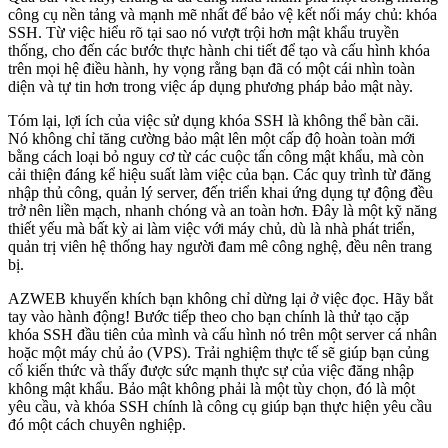
công cụ nền tảng và mạnh mẽ nhất để bảo vệ kết nối máy chủ: khóa
SSH. Từ việc hiểu rõ tại sao nó vượt trội hơn mật khẩu truyền
thống, cho đến các bước thực hành chi tiết để tạo và cấu hình khóa
trên mọi hệ điều hành, hy vọng rằng bạn đã có một cái nhìn toàn
diện và tự tin hơn trong việc áp dụng phương pháp bảo mật này.
Tóm lại, lợi ích của việc sử dụng khóa SSH là không thể bàn cãi.
Nó không chỉ tăng cường bảo mật lên một cấp độ hoàn toàn mới
bằng cách loại bỏ nguy cơ từ các cuộc tấn công mật khẩu, mà còn
cải thiện đáng kể hiệu suất làm việc của bạn. Các quy trình từ đăng
nhập thủ công, quản lý server, đến triển khai ứng dụng tự động đều
trở nên liền mạch, nhanh chóng và an toàn hơn. Đây là một kỹ năng
thiết yếu mà bất kỳ ai làm việc với máy chủ, dù là nhà phát triển,
quản trị viên hệ thống hay người đam mê công nghệ, đều nên trang
bị.
AZWEB khuyến khích bạn không chỉ dừng lại ở việc đọc. Hãy bắt
tay vào hành động! Bước tiếp theo cho bạn chính là thử tạo cặp
khóa SSH đầu tiên của mình và cấu hình nó trên một server cá nhân
hoặc một máy chủ ảo (VPS). Trải nghiệm thực tế sẽ giúp bạn củng
cố kiến thức và thấy được sức mạnh thực sự của việc đăng nhập
không mật khẩu. Bảo mật không phải là một tùy chọn, đó là một
yêu cầu, và khóa SSH chính là công cụ giúp bạn thực hiện yêu cầu
đó một cách chuyên nghiệp.