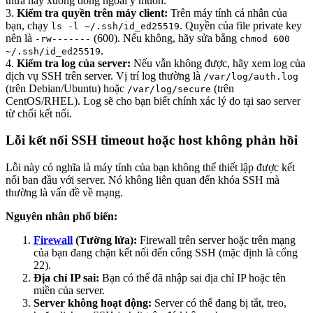
thừa hay xuống dòng ngoài ý muốn.
3.
Kiểm tra quyền trên máy client:
Trên máy tính cá nhân của
bạn, chạy
. Quyền của file private key
ls -l ~/.ssh/id_ed25519
nên là
(600). Nếu không, hãy sửa bằng
-rw-------
chmod 600
.
~/.ssh/id_ed25519
4.
Kiểm tra log của server:
Nếu vẫn không được, hãy xem log của
dịch vụ SSH trên server. Vị trí log thường là
/var/log/auth.log
(trên Debian/Ubuntu) hoặc
(trên
/var/log/secure
CentOS/RHEL). Log sẽ cho bạn biết chính xác lý do tại sao server
từ chối kết nối.
Lỗi kết nối SSH timeout hoặc host không phản hồi
Lỗi này có nghĩa là máy tính của bạn không thể thiết lập được kết
nối ban đầu với server. Nó không liên quan đến khóa SSH mà
thường là vấn đề về mạng.
Nguyên nhân phổ biến:
Firewall
(Tường lửa):
Firewall trên server hoặc trên mạng
của bạn đang chặn kết nối đến cổng SSH (mặc định là cổng
22).
Địa chỉ IP sai:
Bạn có thể đã nhập sai địa chỉ IP hoặc tên
miền của server.
Server không hoạt động:
Server có thể đang bị tắt, treo,