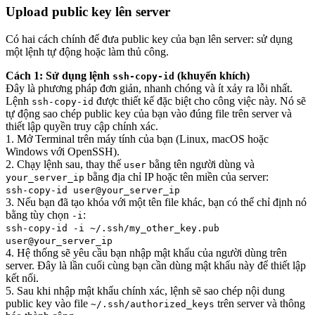
Upload public key lên server
Có hai cách chính để đưa public key của bạn lên server: sử dụng
một lệnh tự động hoặc làm thủ công.
Cách 1: Sử dụng lệnh
(khuyến khích)
ssh-copy-id
Đây là phương pháp đơn giản, nhanh chóng và ít xảy ra lỗi nhất.
Lệnh
được thiết kế đặc biệt cho công việc này. Nó sẽ
ssh-copy-id
tự động sao chép public key của bạn vào đúng file trên server và
thiết lập quyền truy cập chính xác.
1. Mở Terminal trên máy tính của bạn (Linux, macOS hoặc
Windows với OpenSSH).
2. Chạy lệnh sau, thay thế
bằng tên người dùng và
user
bằng địa chỉ IP hoặc tên miền của server:
your_server_ip
ssh-copy-id user@your_server_ip
3. Nếu bạn đã tạo khóa với một tên file khác, bạn có thể chỉ định nó
bằng tùy chọn
:
-i
ssh-copy-id -i ~/.ssh/my_other_key.pub
user@your_server_ip
4. Hệ thống sẽ yêu cầu bạn nhập mật khẩu của người dùng trên
server. Đây là lần cuối cùng bạn cần dùng mật khẩu này để thiết lập
kết nối.
5. Sau khi nhập mật khẩu chính xác, lệnh sẽ sao chép nội dung
public key vào file
trên server và thông
~/.ssh/authorized_keys