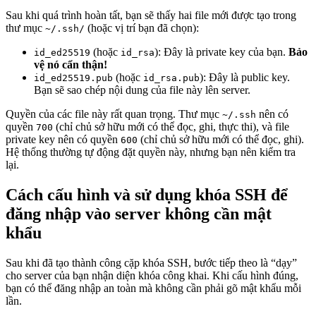
Sau khi quá trình hoàn tất, bạn sẽ thấy hai file mới được tạo trong
thư mục
(hoặc vị trí bạn đã chọn):
~/.ssh/
(hoặc
): Đây là private key của bạn.
Bảo
id_ed25519
id_rsa
vệ nó cẩn thận!
(hoặc
): Đây là public key.
id_ed25519.pub
id_rsa.pub
Bạn sẽ sao chép nội dung của file này lên server.
Quyền của các file này rất quan trọng. Thư mục
nên có
~/.ssh
quyền
(chỉ chủ sở hữu mới có thể đọc, ghi, thực thi), và file
700
private key nên có quyền
(chỉ chủ sở hữu mới có thể đọc, ghi).
600
Hệ thống thường tự động đặt quyền này, nhưng bạn nên kiểm tra
lại.
Cách cấu hình và sử dụng khóa SSH để
đăng nhập vào server không cần mật
khẩu
Sau khi đã tạo thành công cặp khóa SSH, bước tiếp theo là “dạy”
cho server của bạn nhận diện khóa công khai. Khi cấu hình đúng,
bạn có thể đăng nhập an toàn mà không cần phải gõ mật khẩu mỗi
lần.