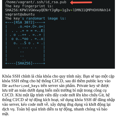
Khóa SSH chính là chìa khóa cho quy trình này. Bạn sẽ tạo một cặp
khóa SSH riêng cho hệ thống CI/CD, sau đó thêm public key vào
file
trên server sản phẩm. Private key sẽ được
authorized_keys
lưu trữ an toàn dưới dạng biến môi trường bí mật trong công cụ
CI/CD. Khi một lập trình viên đẩy code mới lên kho chứa Git, hệ
thống CI/CD sẽ tự động kích hoạt, sử dụng khóa SSH để đăng nhập
vào server, kéo code mới về, xây dựng ứng dụng và khởi động lại
dịch vụ. Toàn bộ quá trình diễn ra tự động, nhanh chóng và bảo
mật.