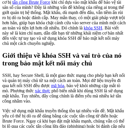
cơ bị
tấn công Brute Force
khi chỉ dựa vào mật khẩu để bảo vệ tài
sản số của mình? Đây là những vấn đề không của riêng ai trong thế
giới quản trị hệ thống. Mật khẩu, dù mạnh đến đâu, vẫn tiềm ẩn rủi
ro bị dò ra hoặc đánh cắp. May mắn thay, có một giải pháp vượt trội
hơn hẳn, giúp bạn khóa chặt cánh cửa vào server của mình một cách
an toàn và tiện lợi hơn rất nhiều. Đó chính là
khóa SSH
. Bài viết
này sẽ là kim chỉ nam, dẫn dắt bạn từ những khái niệm cơ bản nhất
đến việc tự tay tạo và sử dụng khóa SSH để bảo mật kết nối máy
chủ một cách chuyên nghiệp.
Giới thiệu về khóa SSH và vai trò của nó
trong bảo mật kết nối máy chủ
SSH, hay Secure Shell, là một giao thức mạng cho phép bạn kết nối
và quản trị máy chủ từ xa một cách an toàn. Mọi dữ liệu truyền đi
qua kết nối SSH đều được
mã hóa
, bảo vệ khỏi những cặp mắt tò
mò. Phương thức
xác thực
phổ biến nhất khi dùng SSH là sử dụng
mật khẩu. Tuy nhiên, đây cũng chính là điểm yếu mà nhiều kẻ tấn
công nhắm vào.
Việc sử dụng mật khẩu truyền thống tồn tại nhiều vấn đề. Mật khẩu
yếu có thể bị dò ra dễ dàng bằng các cuộc tấn công từ điển hoặc
Brute Force. Ngay cả khi bạn đặt mật khẩu mạnh, chúng vẫn có thể
bị lộ qua các cuộc tấn công lừa đảo (phishing) hoặc bị đánh cắp nếu