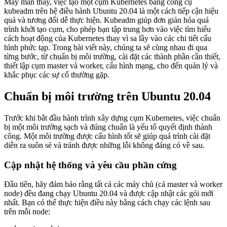
May mắn thay, việc tạo một cụm Kubernetes bằng công cụ
kubeadm trên hệ điều hành Ubuntu 20.04 là một cách tiếp cận hiệu
quả và tương đối dễ thực hiện. Kubeadm giúp đơn giản hóa quá
trình khởi tạo cụm, cho phép bạn tập trung hơn vào việc tìm hiểu
cách hoạt động của Kubernetes thay vì sa lầy vào các chi tiết cấu
hình phức tạp. Trong bài viết này, chúng ta sẽ cùng nhau đi qua
từng bước, từ chuẩn bị môi trường, cài đặt các thành phần cần thiết,
thiết lập cụm master và worker, cấu hình mạng, cho đến quản lý và
khắc phục các sự cố thường gặp.
Chuẩn bị môi trường trên Ubuntu 20.04
Trước khi bắt đầu hành trình xây dựng cụm Kubernetes, việc chuẩn
bị một môi trường sạch và đúng chuẩn là yếu tố quyết định thành
công. Một môi trường được cấu hình tốt sẽ giúp quá trình cài đặt
diễn ra suôn sẻ và tránh được những lỗi không đáng có về sau.
Cập nhật hệ thống và yêu cầu phần cứng
Đầu tiên, hãy đảm bảo rằng tất cả các máy chủ (cả master và worker
node) đều đang chạy Ubuntu 20.04 và được cập nhật các gói mới
nhất. Bạn có thể thực hiện điều này bằng cách chạy các lệnh sau
trên mỗi node: