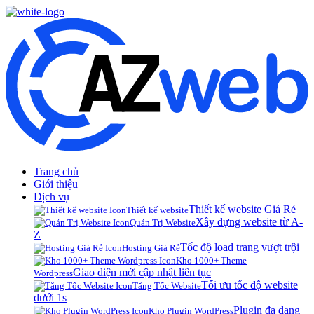
Trang chủ
Giới thiệu
Dịch vụ
Thiết kế website Giá Rẻ
Thiết kế website
Xây dựng website từ A-
Quản Trị Website
Z
Tốc độ load trang vượt trội
Hosting Giá Rẻ
Kho 1000+ Theme
Giao diện mới cập nhật liên tục
Wordpress
Tối ưu tốc độ website
Tăng Tốc Website
dưới 1s
Plugin đa dạng
Kho Plugin WordPress