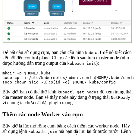
Để bắt đầu sử dụng cụm, bạn cần cấu hình
để nó biết cách
kubectl
kết nối đến control plane. Chạy các lệnh sau trên master node (như
được hướng dẫn trong output của
):
kubeadm init
mkdir -p $HOME/.kube

sudo cp -i /etc/kubernetes/admin.conf $HOME/.kube/confi
Bây giờ, bạn có thể thử lệnh
để xem trạng thái
kubectl get nodes
của master node. Bạn sẽ thấy node này đang ở trạng thái
NotReady
vì chúng ta chưa cài đặt plugin mạng.
Thêm các node Worker vào cụm
Bây giờ là lúc mở rộng cụm bằng cách thêm các worker node. Hãy
sử dụng lệnh
mà bạn đã lưu lại từ bước trước. Lệnh
kubeadm join