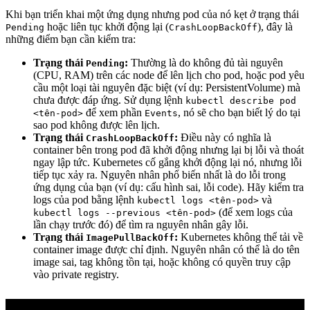
Khi bạn triển khai một ứng dụng nhưng pod của nó kẹt ở trạng thái
hoặc liên tục khởi động lại (
), đây là
Pending
CrashLoopBackOff
những điểm bạn cần kiểm tra:
Trạng thái
:
Thường là do không đủ tài nguyên
Pending
(CPU, RAM) trên các node để lên lịch cho pod, hoặc pod yêu
cầu một loại tài nguyên đặc biệt (ví dụ: PersistentVolume) mà
chưa được đáp ứng. Sử dụng lệnh
kubectl describe pod
để xem phần
, nó sẽ cho bạn biết lý do tại
<tên-pod>
Events
sao pod không được lên lịch.
Trạng thái
:
Điều này có nghĩa là
CrashLoopBackOff
container bên trong pod đã khởi động nhưng lại bị lỗi và thoát
ngay lập tức. Kubernetes cố gắng khởi động lại nó, nhưng lỗi
tiếp tục xảy ra. Nguyên nhân phổ biến nhất là do lỗi trong
ứng dụng của bạn (ví dụ: cấu hình sai, lỗi code). Hãy kiểm tra
logs của pod bằng lệnh
và
kubectl logs <tên-pod>
(để xem logs của
kubectl logs --previous <tên-pod>
lần chạy trước đó) để tìm ra nguyên nhân gây lỗi.
Trạng thái
:
Kubernetes không thể tải về
ImagePullBackOff
container image được chỉ định. Nguyên nhân có thể là do tên
image sai, tag không tồn tại, hoặc không có quyền truy cập
vào private registry.