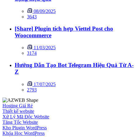
08/09/2025
3643
[Share] Plugin tích hợp Viettel Post cho
Woocommerce
11/03/2025
3174
Hướng Dẫn Tạo Bot Telegram Hiệu Quả Từ A-
Z
17/07/2025
2793
Hosting Giá Rẻ
Thiết kế website
Xử Lý Mã Độc Website
Tăng Tốc Website
Kho Plugin WordPress
Khóa Học WordPress