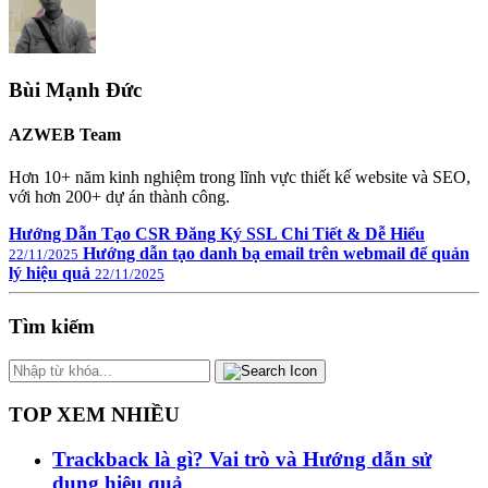
Bùi Mạnh Đức
AZWEB Team
Hơn 10+ năm kinh nghiệm trong lĩnh vực thiết kế website và SEO,
với hơn 200+ dự án thành công.
Hướng Dẫn Tạo CSR Đăng Ký SSL Chi Tiết & Dễ Hiểu
Hướng dẫn tạo danh bạ email trên webmail để quản
22/11/2025
lý hiệu quả
22/11/2025
Tìm kiếm
TOP XEM NHIỀU
Trackback là gì? Vai trò và Hướng dẫn sử
dụng hiệu quả