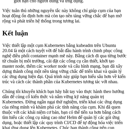
giới hạn cho người dùng và ứng dụng.
Việc tuân thủ những nguyên tắc này không chỉ giúp cụm của bạn
hoạt động ổn định hơn mà còn tạo nền tảng vững chắc để bạn mở
rộng và phát triển hệ thống trong tương lai.
Kết luận
Việc thiết lập một cụm Kubernetes bằng kubeadm trên Ubuntu
20.04 là một cách tuyệt vời để bắt đầu hành trình chinh phục công
nghệ điều phối container mạnh mẽ này. Bằng cách đi qua từng bước
từ chuẩn bị môi trường, cài đặt các công cụ cần thiết, khởi tạo
master node, thêm các worker node và cấu hình mạng, bạn đã xây
dựng thành công một nền tảng vững chắc để triển khai và quản lý
các ứng dụng hiện đại. Quá trình này giúp bạn hiểu sâu hơn về kiến
trúc và cách các thành phần của Kubernetes tương tác với nhau.
Chúng tôi khuyến khích bạn hãy bắt tay vào thực hành theo hướng
dẫn để củng cố kiến thức và nắm vững kỹ năng quản trị
Kubernetes. Đừng ngần ngại thử nghiệm, triển khai các ứng dụng
của riêng mình và khám phá các tính năng của cụm. Khi đã quen
thuộc với các khái niệm cơ bản, bạn có thể tiến xa hơn bằng cách
tìm hiểu các công cụ nâng cao như Helm để quản lý các gói ứng
dụng, hoặc thiết lập các quy trình CI/CD để tự động hóa việc triển
khai ứng dụng lên Kubernetes. Chúc bạn thành công trên con