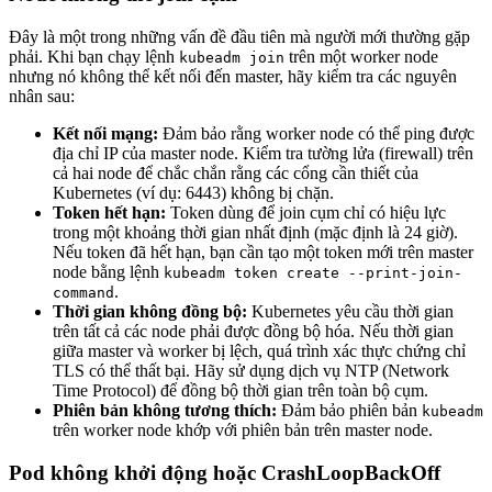
Đây là một trong những vấn đề đầu tiên mà người mới thường gặp
phải. Khi bạn chạy lệnh
trên một worker node
kubeadm join
nhưng nó không thể kết nối đến master, hãy kiểm tra các nguyên
nhân sau:
Kết nối mạng:
Đảm bảo rằng worker node có thể ping được
địa chỉ IP của master node. Kiểm tra tường lửa (firewall) trên
cả hai node để chắc chắn rằng các cổng cần thiết của
Kubernetes (ví dụ: 6443) không bị chặn.
Token hết hạn:
Token dùng để join cụm chỉ có hiệu lực
trong một khoảng thời gian nhất định (mặc định là 24 giờ).
Nếu token đã hết hạn, bạn cần tạo một token mới trên master
node bằng lệnh
kubeadm token create --print-join-
.
command
Thời gian không đồng bộ:
Kubernetes yêu cầu thời gian
trên tất cả các node phải được đồng bộ hóa. Nếu thời gian
giữa master và worker bị lệch, quá trình xác thực chứng chỉ
TLS có thể thất bại. Hãy sử dụng dịch vụ NTP (Network
Time Protocol) để đồng bộ thời gian trên toàn bộ cụm.
Phiên bản không tương thích:
Đảm bảo phiên bản
kubeadm
trên worker node khớp với phiên bản trên master node.
Pod không khởi động hoặc CrashLoopBackOff