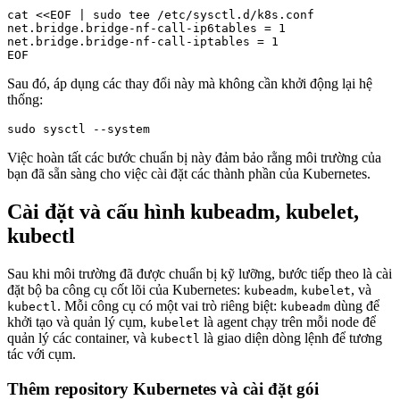
cat <<EOF | sudo tee /etc/sysctl.d/k8s.conf

net.bridge.bridge-nf-call-ip6tables = 1

net.bridge.bridge-nf-call-iptables = 1

Sau đó, áp dụng các thay đổi này mà không cần khởi động lại hệ
thống:
Việc hoàn tất các bước chuẩn bị này đảm bảo rằng môi trường của
bạn đã sẵn sàng cho việc cài đặt các thành phần của Kubernetes.
Cài đặt và cấu hình kubeadm, kubelet,
kubectl
Sau khi môi trường đã được chuẩn bị kỹ lưỡng, bước tiếp theo là cài
đặt bộ ba công cụ cốt lõi của Kubernetes:
,
, và
kubeadm
kubelet
. Mỗi công cụ có một vai trò riêng biệt:
dùng để
kubectl
kubeadm
khởi tạo và quản lý cụm,
là agent chạy trên mỗi node để
kubelet
quản lý các container, và
là giao diện dòng lệnh để tương
kubectl
tác với cụm.
Thêm repository Kubernetes và cài đặt gói