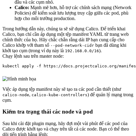
đầu và các cụm nhỏ.
Calico:
Mạnh mẽ hơn, hỗ trợ các chính sách mạng (Network
Policies) để kiểm soát lưu lượng truy cập giữa các pod, phù
hợp cho môi trường production.
Trong hướng dẫn này, chúng ta sẽ sử dụng Calico. Để triển khai
Calico, bạn chỉ cần áp dụng một tệp manifest YAML từ trang web
chính thức của họ. Hãy chắc chắn rằng dải IP bạn cung cấp cho
Calico khớp với tham số
bạn đã dùng khi
--pod-network-cidr
khởi tạo cụm (trong ví dụ này là
).
192.168.0.0/16
Chạy lệnh sau trên master node:
Việc áp dụng tệp manifest này sẽ tạo ra các pod cần thiết (như
,
) để quản lý mạng trong
calico-node
calico-kube-controllers
cụm.
Kiểm tra trạng thái các node và pod
Sau khi cài đặt plugin mạng, hãy đợi một vài phút để các pod của
Calico được khởi tạo và chạy trên tất cả các node. Bạn có thể theo
dõi tiến trình bằng lệnh: