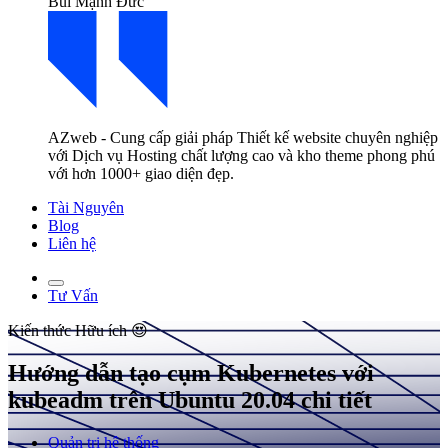
Bùi Mạnh Đức
AZweb - Cung cấp giải pháp Thiết kế website chuyên nghiệp
với Dịch vụ Hosting chất lượng cao và kho theme phong phú
với hơn 1000+ giao diện đẹp.
Tài Nguyên
Blog
Liên hệ
Tư Vấn
Kiến thức
Hữu ích 😍
Hướng dẫn tạo cụm Kubernetes với
kubeadm trên Ubuntu 20.04 chi tiết
Quản trị hệ thống