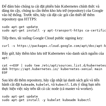
Để đảm bảo chúng ta cài đặt phiên bản Kubernetes chính thức và
đáng tin cậy, chúng ta cần thêm kho lưu trữ (repository) của Google
vào hệ thống. Trước tiên, hãy cài đặt các gói cần thiết để thêm
repository qua HTTPS:
sudo apt-get update

Tiếp theo, tải xuống Google Cloud public signing key:
Bây giờ, hãy thêm kho lưu trữ Kubernetes vào danh sách nguồn của
:
apt
cat <<EOF | sudo tee /etc/apt/sources.list.d/kubernetes
deb https://apt.kubernetes.io/ kubernetes-xenial main

Sau khi đã thêm repository, hãy cập nhật lại danh sách gói và tiến
hành cài đặt
,
, và
. Lưu ý rằng bạn nên
kubeadm
kubelet
kubectl
thực hiện việc này trên tất cả các node (cả master và worker).
sudo apt-get update
