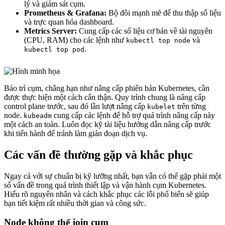
lý và giám sát cụm.
Prometheus & Grafana:
Bộ đôi mạnh mẽ để thu thập số liệu
và trực quan hóa dashboard.
Metrics Server:
Cung cấp các số liệu cơ bản về tài nguyên
(CPU, RAM) cho các lệnh như
và
kubectl top node
.
kubectl top pod
Bảo trì cụm, chẳng hạn như nâng cấp phiên bản Kubernetes, cần
được thực hiện một cách cẩn thận. Quy trình chung là nâng cấp
control plane trước, sau đó lần lượt nâng cấp
trên từng
kubelet
node.
cung cấp các lệnh để hỗ trợ quá trình nâng cấp này
kubeadm
một cách an toàn. Luôn đọc kỹ tài liệu hướng dẫn nâng cấp trước
khi tiến hành để tránh làm gián đoạn dịch vụ.
Các vấn đề thường gặp và khắc phục
Ngay cả với sự chuẩn bị kỹ lưỡng nhất, bạn vẫn có thể gặp phải một
số vấn đề trong quá trình thiết lập và vận hành cụm Kubernetes.
Hiểu rõ nguyên nhân và cách khắc phục các lỗi phổ biến sẽ giúp
bạn tiết kiệm rất nhiều thời gian và công sức.
Node không thể join cụm