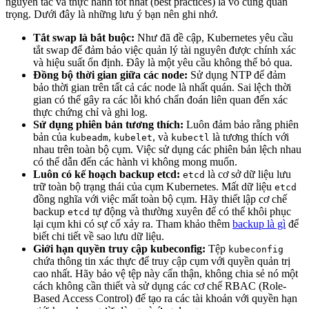
nguyên tắc và thực hành tốt nhất (best practices) là vô cùng quan
trọng. Dưới đây là những lưu ý bạn nên ghi nhớ.
Tắt swap là bắt buộc:
Như đã đề cập, Kubernetes yêu cầu
tắt swap để đảm bảo việc quản lý tài nguyên được chính xác
và hiệu suất ổn định. Đây là một yêu cầu không thể bỏ qua.
Đồng bộ thời gian giữa các node:
Sử dụng NTP để đảm
bảo thời gian trên tất cả các node là nhất quán. Sai lệch thời
gian có thể gây ra các lỗi khó chẩn đoán liên quan đến xác
thực chứng chỉ và ghi log.
Sử dụng phiên bản tương thích:
Luôn đảm bảo rằng phiên
bản của
,
, và
là tương thích với
kubeadm
kubelet
kubectl
nhau trên toàn bộ cụm. Việc sử dụng các phiên bản lệch nhau
có thể dẫn đến các hành vi không mong muốn.
Luôn có kế hoạch backup etcd:
là cơ sở dữ liệu lưu
etcd
trữ toàn bộ trạng thái của cụm Kubernetes. Mất dữ liệu
etcd
đồng nghĩa với việc mất toàn bộ cụm. Hãy thiết lập cơ chế
backup
tự động và thường xuyên để có thể khôi phục
etcd
lại cụm khi có sự cố xảy ra. Tham khảo thêm
backup là gì
để
biết chi tiết về sao lưu dữ liệu.
Giới hạn quyền truy cập kubeconfig:
Tệp
kubeconfig
chứa thông tin xác thực để truy cập cụm với quyền quản trị
cao nhất. Hãy bảo vệ tệp này cẩn thận, không chia sẻ nó một
cách không cần thiết và sử dụng các cơ chế RBAC (Role-
Based Access Control) để tạo ra các tài khoản với quyền hạn