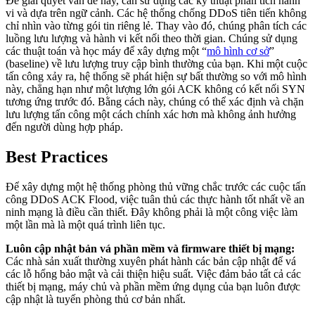
Để giải quyết vấn đề này, cần sử dụng các kỹ thuật phân tích hành
vi và dựa trên ngữ cảnh. Các hệ thống chống DDoS tiên tiến không
chỉ nhìn vào từng gói tin riêng lẻ. Thay vào đó, chúng phân tích các
luồng lưu lượng và hành vi kết nối theo thời gian. Chúng sử dụng
các thuật toán và học máy để xây dựng một “
mô hình cơ sở
”
(baseline) về lưu lượng truy cập bình thường của bạn. Khi một cuộc
tấn công xảy ra, hệ thống sẽ phát hiện sự bất thường so với mô hình
này, chẳng hạn như một lượng lớn gói ACK không có kết nối SYN
tương ứng trước đó. Bằng cách này, chúng có thể xác định và chặn
lưu lượng tấn công một cách chính xác hơn mà không ảnh hưởng
đến người dùng hợp pháp.
Best Practices
Để xây dựng một hệ thống phòng thủ vững chắc trước các cuộc tấn
công DDoS ACK Flood, việc tuân thủ các thực hành tốt nhất về an
ninh mạng là điều cần thiết. Đây không phải là một công việc làm
một lần mà là một quá trình liên tục.
Luôn cập nhật bản vá phần mềm và firmware thiết bị mạng:
Các nhà sản xuất thường xuyên phát hành các bản cập nhật để vá
các lỗ hổng bảo mật và cải thiện hiệu suất. Việc đảm bảo tất cả các
thiết bị mạng, máy chủ và phần mềm ứng dụng của bạn luôn được
cập nhật là tuyến phòng thủ cơ bản nhất.