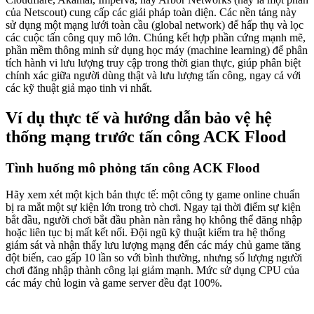
của Netscout) cung cấp các giải pháp toàn diện. Các nền tảng này
sử dụng một mạng lưới toàn cầu (global network) để hấp thụ và lọc
các cuộc tấn công quy mô lớn. Chúng kết hợp phần cứng mạnh mẽ,
phần mềm thông minh sử dụng học máy (machine learning) để phân
tích hành vi lưu lượng truy cập trong thời gian thực, giúp phân biệt
chính xác giữa người dùng thật và lưu lượng tấn công, ngay cả với
các kỹ thuật giả mạo tinh vi nhất.
Ví dụ thực tế và hướng dẫn bảo vệ hệ
thống mạng trước tấn công ACK Flood
Tình huống mô phỏng tấn công ACK Flood
Hãy xem xét một kịch bản thực tế: một công ty game online chuẩn
bị ra mắt một sự kiện lớn trong trò chơi. Ngay tại thời điểm sự kiện
bắt đầu, người chơi bắt đầu phàn nàn rằng họ không thể đăng nhập
hoặc liên tục bị mất kết nối. Đội ngũ kỹ thuật kiểm tra hệ thống
giám sát và nhận thấy lưu lượng mạng đến các máy chủ game tăng
đột biến, cao gấp 10 lần so với bình thường, nhưng số lượng người
chơi đăng nhập thành công lại giảm mạnh. Mức sử dụng CPU của
các máy chủ login và game server đều đạt 100%.