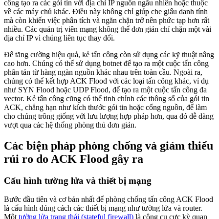
công tạo ra các gói tin với địa chỉ IP nguồn ngẫu nhiên hoặc thuộc
về các máy chủ khác. Điều này không chỉ giúp che giấu danh tính
mà còn khiến việc phân tích và ngăn chặn trở nên phức tạp hơn rất
nhiều. Các quản trị viên mạng không thể đơn giản chỉ chặn một vài
địa chỉ IP vì chúng liên tục thay đổi.
Để tăng cường hiệu quả, kẻ tấn công còn sử dụng các kỹ thuật nâng
cao hơn. Chúng có thể sử dụng botnet để tạo ra một cuộc tấn công
phân tán từ hàng ngàn nguồn khác nhau trên toàn cầu. Ngoài ra,
chúng có thể kết hợp ACK Flood với các loại tấn công khác, ví dụ
như SYN Flood hoặc UDP Flood, để tạo ra một cuộc tấn công đa
vector. Kẻ tấn công cũng có thể tinh chỉnh các thông số của gói tin
ACK, chẳng hạn như kích thước gói tin hoặc cổng nguồn, để làm
cho chúng trông giống với lưu lượng hợp pháp hơn, qua đó dễ dàng
vượt qua các hệ thống phòng thủ đơn giản.
Các biện pháp phòng chống và giảm thiểu
rủi ro do ACK Flood gây ra
Cấu hình tường lửa và thiết bị mạng
Bước đầu tiên và cơ bản nhất để phòng chống tấn công ACK Flood
là cấu hình đúng cách các thiết bị mạng như tường lửa và router.
Một
tường lửa trạng thái (stateful firewall)
là công cụ cực kỳ quan