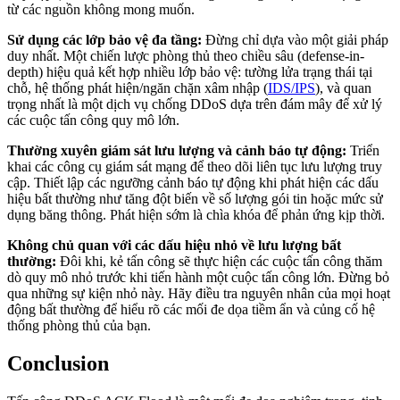
từ các nguồn không mong muốn.
Sử dụng các lớp bảo vệ đa tầng:
Đừng chỉ dựa vào một giải pháp
duy nhất. Một chiến lược phòng thủ theo chiều sâu (defense-in-
depth) hiệu quả kết hợp nhiều lớp bảo vệ: tường lửa trạng thái tại
chỗ, hệ thống phát hiện/ngăn chặn xâm nhập (
IDS/IPS
), và quan
trọng nhất là một dịch vụ chống DDoS dựa trên đám mây để xử lý
các cuộc tấn công quy mô lớn.
Thường xuyên giám sát lưu lượng và cảnh báo tự động:
Triển
khai các công cụ giám sát mạng để theo dõi liên tục lưu lượng truy
cập. Thiết lập các ngưỡng cảnh báo tự động khi phát hiện các dấu
hiệu bất thường như tăng đột biến về số lượng gói tin hoặc mức sử
dụng băng thông. Phát hiện sớm là chìa khóa để phản ứng kịp thời.
Không chủ quan với các dấu hiệu nhỏ về lưu lượng bất
thường:
Đôi khi, kẻ tấn công sẽ thực hiện các cuộc tấn công thăm
dò quy mô nhỏ trước khi tiến hành một cuộc tấn công lớn. Đừng bỏ
qua những sự kiện nhỏ này. Hãy điều tra nguyên nhân của mọi hoạt
động bất thường để hiểu rõ các mối đe dọa tiềm ẩn và củng cố hệ
thống phòng thủ của bạn.
Conclusion