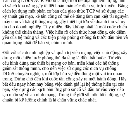
Tấn công DDoS ACK Flood là một mối đe dọa nghiêm trọng, tinh
vi và có khả năng gây tê liệt hoàn toàn các dịch vụ trực tuyến. Bằng
cách lợi dụng một phần cơ bản của giao thức TCP và sử dụng các
kỹ thuật giả mạo, kẻ tấn công có thể dễ dàng làm cạn kiệt tài nguyên
máy chủ và băng thông mạng, gây thiệt hại lớn về doanh thu và uy
tín cho doanh nghiệp. Tuy nhiên, đây không phải là một cuộc chiến
không thể chiến thắng. Việc hiểu rõ cách thức hoạt động, các điểm
yếu của hệ thống và các biện pháp phòng chống là bước đầu tiên và
quan trọng nhất để bảo vệ chính mình.
Đối với các doanh nghiệp và quản trị viên mạng, việc chủ động xây
dựng một chiến lược phòng thủ đa tầng là điều bắt buộc. Từ việc
cấu hình đúng các thiết bị mạng cơ bản, triển khai các hệ thống
giám sát thông minh, cho đến việc sử dụng các dịch vụ chống
DDoS chuyên nghiệp, mỗi lớp bảo vệ đều đóng một vai trò quan
trọng. Đừng chờ đến khi cuộc tấn công xảy ra mới hành động. Hãy
bắt đầu ngay hôm nay bằng việc đánh giá lại hệ thống hiện tại của
bạn, xây dựng các kịch bản ứng phó sự cố và đầu tư vào việc đào
tạo nhân sự về an ninh mạng. Trong thế giới số luôn biến động, sự
chuẩn bị kỹ lưỡng chính là lá chắn vững chắc nhất.