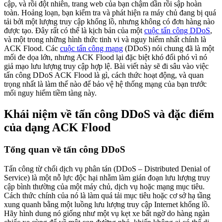
cập, và rồi đột nhiên, trang web của bạn chậm dần rồi sập hoàn
toàn. Hoảng loạn, bạn kiểm tra và phát hiện ra máy chủ đang bị quá
tải bởi một lượng truy cập khổng lồ, nhưng không có đơn hàng nào
được tạo. Đây rất có thể là kịch bản của một
cuộc tấn công DDoS
,
và một trong những hình thức tinh vi và nguy hiểm nhất chính là
ACK Flood. Các
cuộc tấn công mạng
(DDoS) nói chung đã là một
mối đe dọa lớn, nhưng ACK Flood lại đặc biệt khó đối phó vì nó
giả mạo lưu lượng truy cập hợp lệ. Bài viết này sẽ đi sâu vào việc
tấn công DDoS ACK Flood là gì, cách thức hoạt động, và quan
trọng nhất là làm thế nào để bảo vệ hệ thống mạng của bạn trước
mối nguy hiểm tiềm tàng này.
Khái niệm về tấn công DDoS và đặc điểm
của dạng ACK Flood
Tổng quan về tấn công DDoS
Tấn công từ chối dịch vụ phân tán (DDoS – Distributed Denial of
Service) là một nỗ lực độc hại nhằm làm gián đoạn lưu lượng truy
cập bình thường của một máy chủ, dịch vụ hoặc mạng mục tiêu.
Cách thức chính của nó là làm quá tải mục tiêu hoặc cơ sở hạ tầng
xung quanh bằng một luồng lưu lượng truy cập Internet khổng lồ.
Hãy hình dung nó giống như một vụ kẹt xe bất ngờ do hàng ngàn