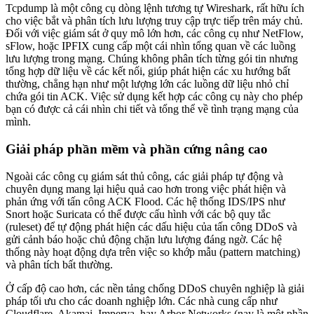
Tcpdump là một công cụ dòng lệnh tương tự Wireshark, rất hữu ích
cho việc bắt và phân tích lưu lượng truy cập trực tiếp trên máy chủ.
Đối với việc giám sát ở quy mô lớn hơn, các công cụ như NetFlow,
sFlow, hoặc IPFIX cung cấp một cái nhìn tổng quan về các luồng
lưu lượng trong mạng. Chúng không phân tích từng gói tin nhưng
tổng hợp dữ liệu về các kết nối, giúp phát hiện các xu hướng bất
thường, chẳng hạn như một lượng lớn các luồng dữ liệu nhỏ chỉ
chứa gói tin ACK. Việc sử dụng kết hợp các công cụ này cho phép
bạn có được cả cái nhìn chi tiết và tổng thể về tình trạng mạng của
mình.
Giải pháp phần mềm và phần cứng nâng cao
Ngoài các công cụ giám sát thủ công, các giải pháp tự động và
chuyên dụng mang lại hiệu quả cao hơn trong việc phát hiện và
phản ứng với tấn công ACK Flood. Các hệ thống IDS/IPS như
Snort hoặc Suricata có thể được cấu hình với các bộ quy tắc
(ruleset) để tự động phát hiện các dấu hiệu của tấn công DDoS và
gửi cảnh báo hoặc chủ động chặn lưu lượng đáng ngờ. Các hệ
thống này hoạt động dựa trên việc so khớp mẫu (pattern matching)
và phân tích bất thường.
Ở cấp độ cao hơn, các nền tảng chống DDoS chuyên nghiệp là giải
pháp tối ưu cho các doanh nghiệp lớn. Các nhà cung cấp như
Cloudflare, Akamai, Imperva, hay Arbor Networks (nay là một phần