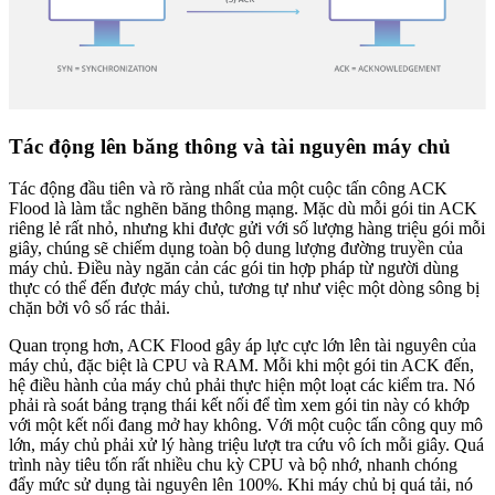
Tác động lên băng thông và tài nguyên máy chủ
Tác động đầu tiên và rõ ràng nhất của một cuộc tấn công ACK
Flood là làm tắc nghẽn băng thông mạng. Mặc dù mỗi gói tin ACK
riêng lẻ rất nhỏ, nhưng khi được gửi với số lượng hàng triệu gói mỗi
giây, chúng sẽ chiếm dụng toàn bộ dung lượng đường truyền của
máy chủ. Điều này ngăn cản các gói tin hợp pháp từ người dùng
thực có thể đến được máy chủ, tương tự như việc một dòng sông bị
chặn bởi vô số rác thải.
Quan trọng hơn, ACK Flood gây áp lực cực lớn lên tài nguyên của
máy chủ, đặc biệt là CPU và RAM. Mỗi khi một gói tin ACK đến,
hệ điều hành của máy chủ phải thực hiện một loạt các kiểm tra. Nó
phải rà soát bảng trạng thái kết nối để tìm xem gói tin này có khớp
với một kết nối đang mở hay không. Với một cuộc tấn công quy mô
lớn, máy chủ phải xử lý hàng triệu lượt tra cứu vô ích mỗi giây. Quá
trình này tiêu tốn rất nhiều chu kỳ CPU và bộ nhớ, nhanh chóng
đẩy mức sử dụng tài nguyên lên 100%. Khi máy chủ bị quá tải, nó