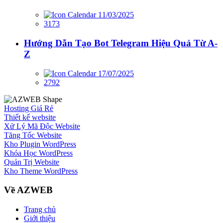
11/03/2025
3173
Hướng Dẫn Tạo Bot Telegram Hiệu Quả Từ A-
Z
17/07/2025
2792
Hosting Giá Rẻ
Thiết kế website
Xử Lý Mã Độc Website
Tăng Tốc Website
Kho Plugin WordPress
Khóa Học WordPress
Quản Trị Website
Kho Theme WordPress
Về AZWEB
Trang chủ
Giới thiệu