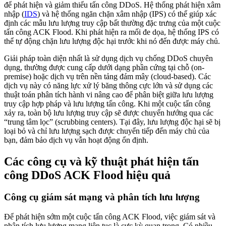
để phát hiện và giảm thiểu tấn công DDoS. Hệ thống phát hiện xâm
nhập (
IDS
) và hệ thống ngăn chặn xâm nhập (IPS) có thể giúp xác
định các mẫu lưu lượng truy cập bất thường đặc trưng của một cuộc
tấn công ACK Flood. Khi phát hiện ra mối đe dọa, hệ thống IPS có
thể tự động chặn lưu lượng độc hại trước khi nó đến được máy chủ.
Giải pháp toàn diện nhất là sử dụng dịch vụ chống DDoS chuyên
dụng, thường được cung cấp dưới dạng phần cứng tại chỗ (on-
premise) hoặc dịch vụ trên nền tảng đám mây (cloud-based). Các
dịch vụ này có năng lực xử lý băng thông cực lớn và sử dụng các
thuật toán phân tích hành vi nâng cao để phân biệt giữa lưu lượng
truy cập hợp pháp và lưu lượng tấn công. Khi một cuộc tấn công
xảy ra, toàn bộ lưu lượng truy cập sẽ được chuyển hướng qua các
“trung tâm lọc” (scrubbing centers). Tại đây, lưu lượng độc hại sẽ bị
loại bỏ và chỉ lưu lượng sạch được chuyển tiếp đến máy chủ của
bạn, đảm bảo dịch vụ vẫn hoạt động ổn định.
Các công cụ và kỹ thuật phát hiện tấn
công DDoS ACK Flood hiệu quả
Công cụ giám sát mạng và phân tích lưu lượng
Để phát hiện sớm một cuộc tấn công ACK Flood, việc giám sát và
phân tích lưu lượng mạng liên tục là cực kỳ quan trọng. Có nhiều