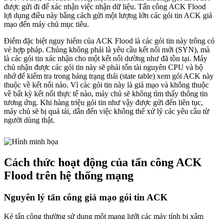
được gửi đi để xác nhận việc nhận dữ liệu. Tấn công ACK Flood
lợi dụng điều này bằng cách gửi một lượng lớn các gói tin ACK giả
mạo đến máy chủ mục tiêu.
Điểm đặc biệt nguy hiểm của ACK Flood là các gói tin này trông có
vẻ hợp pháp. Chúng không phải là yêu cầu kết nối mới (SYN), mà
là các gói tin xác nhận cho một kết nối dường như đã tồn tại. Máy
chủ nhận được các gói tin này sẽ phải tốn tài nguyên CPU và bộ
nhớ để kiểm tra trong bảng trạng thái (state table) xem gói ACK này
thuộc về kết nối nào. Vì các gói tin này là giả mạo và không thuộc
về bất kỳ kết nối thực tế nào, máy chủ sẽ không tìm thấy thông tin
tương ứng. Khi hàng triệu gói tin như vậy được gửi đến liên tục,
máy chủ sẽ bị quá tải, dẫn đến việc không thể xử lý các yêu cầu từ
người dùng thật.
Cách thức hoạt động của tấn công ACK
Flood trên hệ thống mạng
Nguyên lý tấn công giả mạo gói tin ACK
Kẻ tấn công thường sử dụng một mạng lưới các máy tính bị xâm