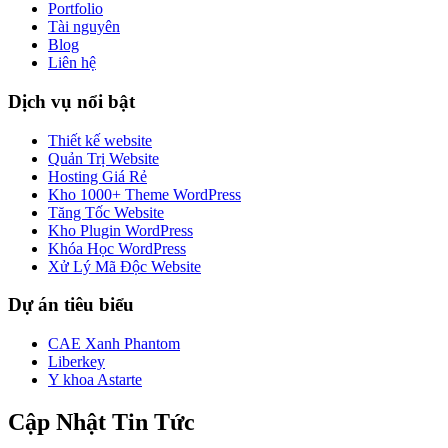
Portfolio
Tài nguyên
Blog
Liên hệ
Dịch vụ nổi bật
Thiết kế website
Quản Trị Website
Hosting Giá Rẻ
Kho 1000+ Theme WordPress
Tăng Tốc Website
Kho Plugin WordPress
Khóa Học WordPress
Xử Lý Mã Độc Website
Dự án tiêu biểu
CAE Xanh Phantom
Liberkey
Y khoa Astarte
Cập Nhật Tin Tức