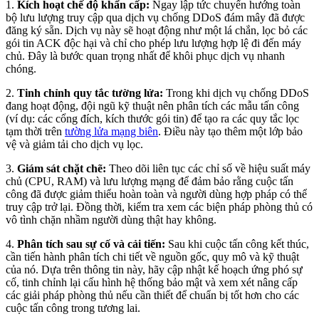
1.
Kích hoạt chế độ khẩn cấp:
Ngay lập tức chuyển hướng toàn
bộ lưu lượng truy cập qua dịch vụ chống DDoS đám mây đã được
đăng ký sẵn. Dịch vụ này sẽ hoạt động như một lá chắn, lọc bỏ các
gói tin ACK độc hại và chỉ cho phép lưu lượng hợp lệ đi đến máy
chủ. Đây là bước quan trọng nhất để khôi phục dịch vụ nhanh
chóng.
2.
Tinh chỉnh quy tắc tường lửa:
Trong khi dịch vụ chống DDoS
đang hoạt động, đội ngũ kỹ thuật nên phân tích các mẫu tấn công
(ví dụ: các cổng đích, kích thước gói tin) để tạo ra các quy tắc lọc
tạm thời trên
tường lửa mạng biên
. Điều này tạo thêm một lớp bảo
vệ và giảm tải cho dịch vụ lọc.
3.
Giám sát chặt chẽ:
Theo dõi liên tục các chỉ số về hiệu suất máy
chủ (CPU, RAM) và lưu lượng mạng để đảm bảo rằng cuộc tấn
công đã được giảm thiểu hoàn toàn và người dùng hợp pháp có thể
truy cập trở lại. Đồng thời, kiểm tra xem các biện pháp phòng thủ có
vô tình chặn nhầm người dùng thật hay không.
4.
Phân tích sau sự cố và cải tiến:
Sau khi cuộc tấn công kết thúc,
cần tiến hành phân tích chi tiết về nguồn gốc, quy mô và kỹ thuật
của nó. Dựa trên thông tin này, hãy cập nhật kế hoạch ứng phó sự
cố, tinh chỉnh lại cấu hình hệ thống bảo mật và xem xét nâng cấp
các giải pháp phòng thủ nếu cần thiết để chuẩn bị tốt hơn cho các
cuộc tấn công trong tương lai.