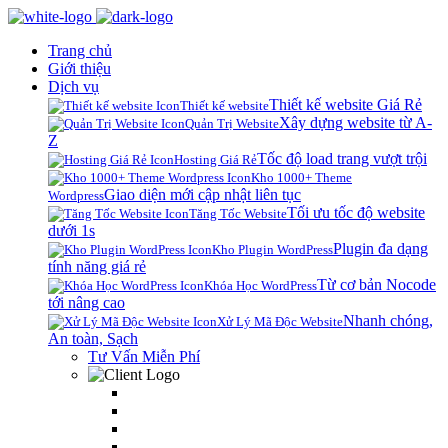
Trang chủ
Giới thiệu
Dịch vụ
Thiết kế website Giá Rẻ
Thiết kế website
Xây dựng website từ A-
Quản Trị Website
Z
Tốc độ load trang vượt trội
Hosting Giá Rẻ
Kho 1000+ Theme
Giao diện mới cập nhật liên tục
Wordpress
Tối ưu tốc độ website
Tăng Tốc Website
dưới 1s
Plugin đa dạng
Kho Plugin WordPress
tính năng giá rẻ
Từ cơ bản Nocode
Khóa Học WordPress
tới nâng cao
Nhanh chóng,
Xử Lý Mã Độc Website
An toàn, Sạch
Tư Vấn Miễn Phí