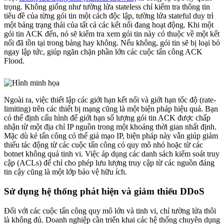
trọng. Không giống như tường lửa stateless chỉ kiểm tra thông tin
tiêu đề của từng gói tin một cách độc lập, tường lửa stateful duy trì
một bảng trạng thái của tất cả các kết nối đang hoạt động. Khi một
gói tin ACK đến, nó sẽ kiểm tra xem gói tin này có thuộc về một kết
nối đã tồn tại trong bảng hay không. Nếu không, gói tin sẽ bị loại bỏ
ngay lập tức, giúp ngăn chặn phần lớn các cuộc tấn công ACK
Flood.
Ngoài ra, việc thiết lập các giới hạn kết nối và giới hạn tốc độ (rate-
limiting) trên các thiết bị mạng cũng là một biện pháp hiệu quả. Bạn
có thể định cấu hình để giới hạn số lượng gói tin ACK được chấp
nhận từ một địa chỉ IP nguồn trong một khoảng thời gian nhất định.
Mặc dù kẻ tấn công có thể giả mạo IP, biện pháp này vẫn giúp giảm
thiểu tác động từ các cuộc tấn công có quy mô nhỏ hoặc từ các
botnet không quá tinh vi. Việc áp dụng các danh sách kiểm soát truy
cập (ACLs) để chỉ cho phép lưu lượng truy cập từ các nguồn đáng
tin cậy cũng là một lớp bảo vệ hữu ích.
Sử dụng hệ thống phát hiện và giảm thiểu DDoS
Đối với các cuộc tấn công quy mô lớn và tinh vi, chỉ tường lửa thôi
là không đủ. Doanh nghiệp cần triển khai các hệ thống chuyên dụng