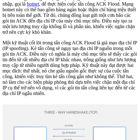
nhập, gọi là
botnet
, để thực hiện cuộc tấn công ACK Flood. Mạng
botnet này có thể bao gồm hàng ngàn hoặc thậm chí hàng triệu thiết
bị trên toàn thế giới. Từ đó, chúng đồng loạt gửi một cơn bão các
gói tin ACK đến địa chỉ IP của máy chủ mục tiêu. Điều này tạo ra
một lưu lượng truy cập khổng lồ và phân tán, khiến việc ngăn chặn
trở nên cực kỳ khó khăn.
Một kỹ thuật cốt lõi trong tấn công ACK Flood là giả mạo địa chỉ IP
(IP spoofing). Kẻ tấn công sẽ ngụy tạo địa chỉ IP nguồn trong mỗi
gói tin ACK. Điều này có nghĩa là máy chủ mục tiêu sẽ thấy các gói
tin đến từ rất nhiều địa chỉ IP khác nhau, trông giống như lưu lượng
truy cập từ nhiều người dùng hợp pháp. Kỹ thuật này đạt được hai
mục đích: thứ nhất, nó che giấu nguồn gốc thực sự của cuộc tấn
công, khiến việc truy tìm kẻ tấn công gần như không thể. Thứ hai,
nó làm cho các biện pháp phòng thủ dựa trên việc chặn một địa chỉ
IP cụ thể trở nên vô dụng, vì các gói tin tấn công liên tục đến từ các
địa chỉ IP ngẫu nhiên.