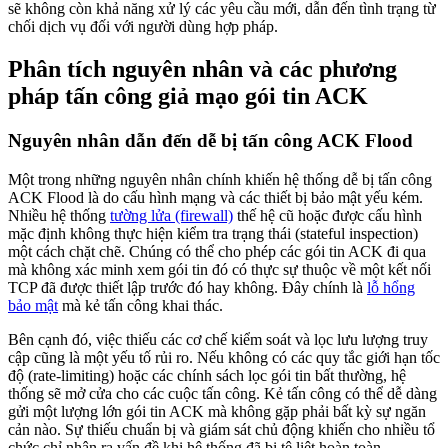
sẽ không còn khả năng xử lý các yêu cầu mới, dẫn đến tình trạng từ
chối dịch vụ đối với người dùng hợp pháp.
Phân tích nguyên nhân và các phương
pháp tấn công giả mạo gói tin ACK
Nguyên nhân dẫn đến dễ bị tấn công ACK Flood
Một trong những nguyên nhân chính khiến hệ thống dễ bị tấn công
ACK Flood là do cấu hình mạng và các thiết bị bảo mật yếu kém.
Nhiều hệ thống
tường lửa (firewall)
thế hệ cũ hoặc được cấu hình
mặc định không thực hiện kiểm tra trạng thái (stateful inspection)
một cách chặt chẽ. Chúng có thể cho phép các gói tin ACK đi qua
mà không xác minh xem gói tin đó có thực sự thuộc về một kết nối
TCP đã được thiết lập trước đó hay không. Đây chính là
lỗ hổng
bảo mật
mà kẻ tấn công khai thác.
Bên cạnh đó, việc thiếu các cơ chế kiểm soát và lọc lưu lượng truy
cập cũng là một yếu tố rủi ro. Nếu không có các quy tắc giới hạn tốc
độ (rate-limiting) hoặc các chính sách lọc gói tin bất thường, hệ
thống sẽ mở cửa cho các cuộc tấn công. Kẻ tấn công có thể dễ dàng
gửi một lượng lớn gói tin ACK mà không gặp phải bất kỳ sự ngăn
cản nào. Sự thiếu chuẩn bị và giám sát chủ động khiến cho nhiều tổ
chức chỉ nhận ra vấn đề khi hệ thống đã bị tê liệt hoàn toàn.