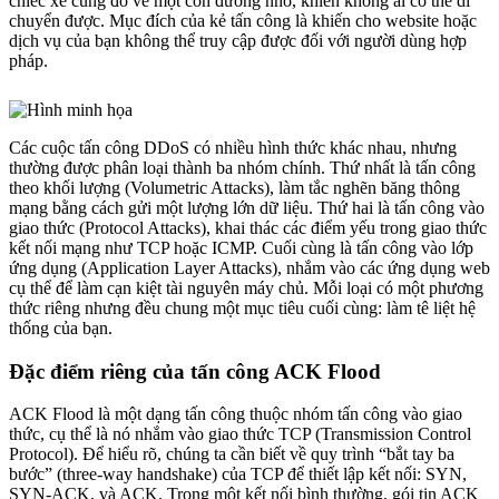
chiếc xe cùng đổ về một con đường nhỏ, khiến không ai có thể di
chuyển được. Mục đích của kẻ tấn công là khiến cho website hoặc
dịch vụ của bạn không thể truy cập được đối với người dùng hợp
pháp.
Các cuộc tấn công DDoS có nhiều hình thức khác nhau, nhưng
thường được phân loại thành ba nhóm chính. Thứ nhất là tấn công
theo khối lượng (Volumetric Attacks), làm tắc nghẽn băng thông
mạng bằng cách gửi một lượng lớn dữ liệu. Thứ hai là tấn công vào
giao thức (Protocol Attacks), khai thác các điểm yếu trong giao thức
kết nối mạng như TCP hoặc ICMP. Cuối cùng là tấn công vào lớp
ứng dụng (Application Layer Attacks), nhắm vào các ứng dụng web
cụ thể để làm cạn kiệt tài nguyên máy chủ. Mỗi loại có một phương
thức riêng nhưng đều chung một mục tiêu cuối cùng: làm tê liệt hệ
thống của bạn.
Đặc điểm riêng của tấn công ACK Flood
ACK Flood là một dạng tấn công thuộc nhóm tấn công vào giao
thức, cụ thể là nó nhắm vào giao thức TCP (Transmission Control
Protocol). Để hiểu rõ, chúng ta cần biết về quy trình “bắt tay ba
bước” (three-way handshake) của TCP để thiết lập kết nối: SYN,
SYN-ACK, và ACK. Trong một kết nối bình thường, gói tin ACK