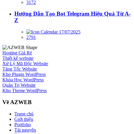
3172
Hướng Dẫn Tạo Bot Telegram Hiệu Quả Từ A-
Z
17/07/2025
2791
Hosting Giá Rẻ
Thiết kế website
Xử Lý Mã Độc Website
Tăng Tốc Website
Kho Plugin WordPress
Khóa Học WordPress
Quản Trị Website
Kho Theme WordPress
Về AZWEB
Trang chủ
Giới thiệu
Portfolio
Tài nguyên