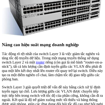
Nâng cao hiệu suất mạng doanh nghiệp
Tác động rõ rệt nhất của switch Layer 3 là việc giảm tắc nghẽn và
tăng tốc độ truyền dữ liệu. Trong một mạng truyền thống sử dụng
switch Layer 2 và một
router
riêng (còn gọi là mô hình “router-on-a-
stick”), tất cả lưu lượng cần định tuyến giữa các VLAN đều phải đi
qua một liên kết duy nhất lên router rồi quay trở lại switch. Điều này
tạo ra một điểm nghẽn cổ chai, làm chậm tốc độ giao tiếp giữa các
phòng ban.
Switch Layer 3 giải quyết triệt để vấn đề này bằng cách xử lý định
tuyến ngay tại chỗ. Lưu lượng giữa các VLAN được chuyển tiếp
trực tiếp bên trong switch với tốc độ của phần cứng, không cần đi ra
ngoài. Kết quả là độ trễ giảm xuống mức tối thiểu và băng thông
được giải phóng, giúp các ứng dụng đòi hỏi tốc độ cao như hội nghị