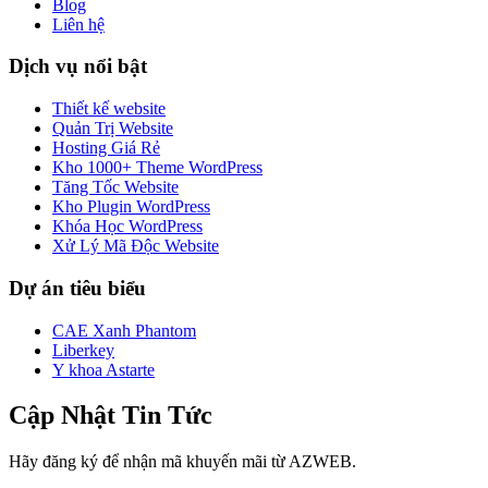
Blog
Liên hệ
Dịch vụ nổi bật
Thiết kế website
Quản Trị Website
Hosting Giá Rẻ
Kho 1000+ Theme WordPress
Tăng Tốc Website
Kho Plugin WordPress
Khóa Học WordPress
Xử Lý Mã Độc Website
Dự án tiêu biểu
CAE Xanh Phantom
Liberkey
Y khoa Astarte
Cập Nhật Tin Tức
Hãy đăng ký để nhận mã khuyến mãi từ AZWEB.