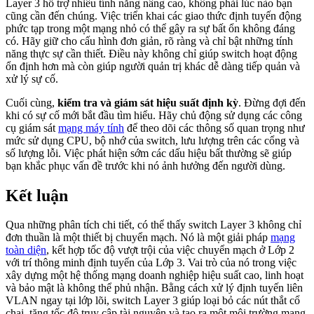
Layer 3 hỗ trợ nhiều tính năng nâng cao, không phải lúc nào bạn
cũng cần đến chúng. Việc triển khai các giao thức định tuyến động
phức tạp trong một mạng nhỏ có thể gây ra sự bất ổn không đáng
có. Hãy giữ cho cấu hình đơn giản, rõ ràng và chỉ bật những tính
năng thực sự cần thiết. Điều này không chỉ giúp switch hoạt động
ổn định hơn mà còn giúp người quản trị khác dễ dàng tiếp quản và
xử lý sự cố.
Cuối cùng,
kiểm tra và giám sát hiệu suất định kỳ
. Đừng đợi đến
khi có sự cố mới bắt đầu tìm hiểu. Hãy chủ động sử dụng các công
cụ giám sát
mạng máy tính
để theo dõi các thông số quan trọng như
mức sử dụng CPU, bộ nhớ của switch, lưu lượng trên các cổng và
số lượng lỗi. Việc phát hiện sớm các dấu hiệu bất thường sẽ giúp
bạn khắc phục vấn đề trước khi nó ảnh hưởng đến người dùng.
Kết luận
Qua những phân tích chi tiết, có thể thấy switch Layer 3 không chỉ
đơn thuần là một thiết bị chuyển mạch. Nó là một giải pháp
mạng
toàn diện
, kết hợp tốc độ vượt trội của việc chuyển mạch ở Lớp 2
với trí thông minh định tuyến của Lớp 3. Vai trò của nó trong việc
xây dựng một hệ thống mạng doanh nghiệp hiệu suất cao, linh hoạt
và bảo mật là không thể phủ nhận. Bằng cách xử lý định tuyến liên
VLAN ngay tại lớp lõi, switch Layer 3 giúp loại bỏ các nút thắt cổ
chai, tăng tốc độ truy cập tài nguyên và tạo ra một môi trường mạng