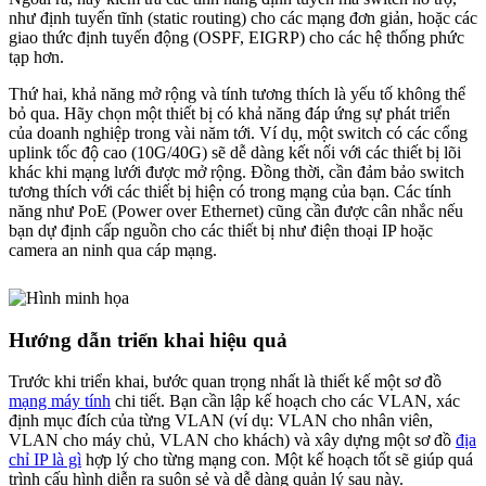
như định tuyến tĩnh (static routing) cho các mạng đơn giản, hoặc các
giao thức định tuyến động (OSPF, EIGRP) cho các hệ thống phức
tạp hơn.
Thứ hai, khả năng mở rộng và tính tương thích là yếu tố không thể
bỏ qua. Hãy chọn một thiết bị có khả năng đáp ứng sự phát triển
của doanh nghiệp trong vài năm tới. Ví dụ, một switch có các cổng
uplink tốc độ cao (10G/40G) sẽ dễ dàng kết nối với các thiết bị lõi
khác khi mạng lưới được mở rộng. Đồng thời, cần đảm bảo switch
tương thích với các thiết bị hiện có trong mạng của bạn. Các tính
năng như PoE (Power over Ethernet) cũng cần được cân nhắc nếu
bạn dự định cấp nguồn cho các thiết bị như điện thoại IP hoặc
camera an ninh qua cáp mạng.
Hướng dẫn triển khai hiệu quả
Trước khi triển khai, bước quan trọng nhất là thiết kế một sơ đồ
mạng máy tính
chi tiết. Bạn cần lập kế hoạch cho các VLAN, xác
định mục đích của từng VLAN (ví dụ: VLAN cho nhân viên,
VLAN cho máy chủ, VLAN cho khách) và xây dựng một sơ đồ
địa
chỉ IP là gì
hợp lý cho từng mạng con. Một kế hoạch tốt sẽ giúp quá
trình cấu hình diễn ra suôn sẻ và dễ dàng quản lý sau này.