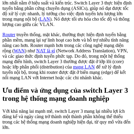
lớn nhất nằm ở hiệu suất và kiến trúc. Switch Layer 3 thực hiện định
tuyến bằng phần cứng chuyên dụng (ASICs), giúp nó đạt được tốc
độ xử lý cực nhanh, lý tưởng cho việc định tuyến lưu lượng lớn
trong mạng nội bộ (
LAN
). Nó được tối ưu hóa cho tốc độ và thông
lượng cao giữa các VLAN.
Router
truyền thống, mặt khác, thường thực hiện định tuyến bằng
phần mềm, mang lại sự linh hoạt cao hơn và hỗ trợ nhiều tính năng
nâng cao hơn. Router mạnh hơn trong các công nghệ mạng diện
rộng (
WAN
) như
NAT là gì
(Network Address Translation), VPN,
và các giao thức định tuyến phức tạp. Do đó, trong một hệ thống
mạng điển hình, switch Layer 3 thường được đặt ở lớp lõi (core)
hoặc lớp phân phối (distribution) của
mạng LAN
để xử lý định
tuyến nội bộ, trong khi router được đặt ở biên mạng (edge) để kết
nối mạng LAN với Internet hoặc các chi nhánh khác.
Ưu điểm và ứng dụng của switch Layer 3
trong hệ thống mạng doanh nghiệp
Với khả năng lai mạnh mẽ, switch Layer 3 mang lại nhiều lợi ích
đáng kể và ngày càng trở thành một thành phần không thể thiếu
trong các hệ thống mạng doanh nghiệp hiện đại, từ quy mô vừa đến
lớn.