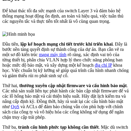
Để khai thác tối đa sức mạnh của switch Layer 3 và đảm bảo hệ
thống mạng hoạt động ổn định, an toàn và hiệu quả, việc tuân thủ
các nguyên tắc và thực tiễn tốt nhất là vô cùng quan trọng.
Đầu tiên,
lập kế hoạch mạng chi tiết trước khi triển khai
. Đây là
bước nền tảng quyết định sự thành công của dự án. Bạn cần vẽ ra
một sơ đồ kiến trúc
mạng máy tính
rõ ràng, xác định vai trò của
từng thiết bị, phân chia VLAN hợp lý theo chức năng phòng ban
hoặc mức độ bảo mật, và xây dựng một kế hoạch
địa chỉ IP
khoa
học. Việc chuẩn bị kỹ lưỡng sẽ giúp quá trình cấu hình nhanh chóng
và giảm thiểu rủi ro phát sinh sự cố.
Thứ hai,
thường xuyên cập nhật firmware và cấu hình bảo mật
.
Các nhà sản xuất liên tục phát hành các bản cập nhật firmware để vá
các lỗ hổng bảo mật và cải thiện hiệu suất. Hãy đặt lịch kiểm tra và
nâng cấp định kỳ. Đồng thời, hãy rà soát lại các cấu hình bảo mật
như
QoS
và ACLs để đảm bảo chúng vẫn còn phù hợp với chính
sách của công ty và vô hiệu hóa các cổng không sử dụng để ngăn
chặn truy cập trái phép.
Thứ ba,
tránh cấu hình phức tạp không cần thiết
. Mặc dù switch