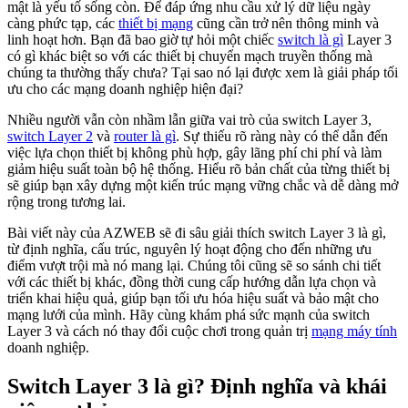
mật là yếu tố sống còn. Để đáp ứng nhu cầu xử lý dữ liệu ngày
càng phức tạp, các
thiết bị mạng
cũng cần trở nên thông minh và
linh hoạt hơn. Bạn đã bao giờ tự hỏi một chiếc
switch là gì
Layer 3
có gì khác biệt so với các thiết bị chuyển mạch truyền thống mà
chúng ta thường thấy chưa? Tại sao nó lại được xem là giải pháp tối
ưu cho các mạng doanh nghiệp hiện đại?
Nhiều người vẫn còn nhầm lẫn giữa vai trò của switch Layer 3,
switch Layer 2
và
router là gì
. Sự thiếu rõ ràng này có thể dẫn đến
việc lựa chọn thiết bị không phù hợp, gây lãng phí chi phí và làm
giảm hiệu suất toàn bộ hệ thống. Hiểu rõ bản chất của từng thiết bị
sẽ giúp bạn xây dựng một kiến trúc mạng vững chắc và dễ dàng mở
rộng trong tương lai.
Bài viết này của AZWEB sẽ đi sâu giải thích switch Layer 3 là gì,
từ định nghĩa, cấu trúc, nguyên lý hoạt động cho đến những ưu
điểm vượt trội mà nó mang lại. Chúng tôi cũng sẽ so sánh chi tiết
với các thiết bị khác, đồng thời cung cấp hướng dẫn lựa chọn và
triển khai hiệu quả, giúp bạn tối ưu hóa hiệu suất và bảo mật cho
mạng lưới của mình. Hãy cùng khám phá sức mạnh của switch
Layer 3 và cách nó thay đổi cuộc chơi trong quản trị
mạng máy tính
doanh nghiệp.
Switch Layer 3 là gì? Định nghĩa và khái