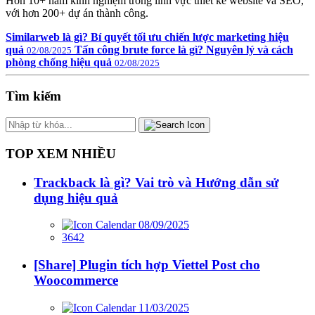
Hơn 10+ năm kinh nghiệm trong lĩnh vực thiết kế website và SEO,
với hơn 200+ dự án thành công.
Similarweb là gì? Bí quyết tối ưu chiến lược marketing hiệu
quả
Tấn công brute force là gì? Nguyên lý và cách
02/08/2025
phòng chống hiệu quả
02/08/2025
Tìm kiếm
TOP XEM NHIỀU
Trackback là gì? Vai trò và Hướng dẫn sử
dụng hiệu quả
08/09/2025
3642
[Share] Plugin tích hợp Viettel Post cho
Woocommerce
11/03/2025