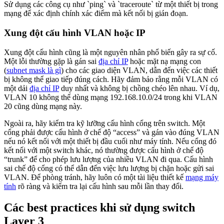
Sử dụng các công cụ như `ping` và `traceroute` từ một thiết bị trong
mạng để xác định chính xác điểm mà kết nối bị gián đoạn.
Xung đột cấu hình VLAN hoặc IP
Xung đột cấu hình cũng là một nguyên nhân phổ biến gây ra sự cố.
Một lỗi thường gặp là gán sai
địa chỉ IP
hoặc mặt nạ mạng con
(
subnet mask là gì
) cho các giao diện VLAN, dẫn đến việc các thiết
bị không thể giao tiếp đúng cách. Hãy đảm bảo rằng mỗi VLAN có
một dải
địa chỉ IP
duy nhất và không bị chồng chéo lên nhau. Ví dụ,
VLAN 10 không thể dùng mạng 192.168.10.0/24 trong khi VLAN
20 cũng dùng mạng này.
Ngoài ra, hãy kiểm tra kỹ lưỡng cấu hình cổng trên switch. Một
cổng phải được cấu hình ở chế độ “access” và gán vào đúng VLAN
nếu nó kết nối với một thiết bị đầu cuối như máy tính. Nếu cổng đó
kết nối với một switch khác, nó thường được cấu hình ở chế độ
“trunk” để cho phép lưu lượng của nhiều VLAN đi qua. Cấu hình
sai chế độ cổng có thể dẫn đến việc lưu lượng bị chặn hoặc gửi sai
VLAN. Để phòng tránh, hãy luôn có một tài liệu thiết kế
mạng máy
tính
rõ ràng và kiểm tra lại cấu hình sau mỗi lần thay đổi.
Các best practices khi sử dụng switch
Layer 3