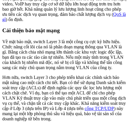
video, VoIP hay truy cập cơ sở dữ liệu lớn hoạt động trơn tru hơn
bao giờ hết. Khả năng quản lý lưu lượng linh hoạt cũng cho phép
ưu tiên các dịch vụ quan trọng, đảm bảo chất lượng dịch vụ (
QoS là
gì
) ổn định.
Cải thiện bảo mật mạng
Về mặt bảo mật, switch Layer 3 là một công cụ cực kỳ hữu hiệu.
Chức năng cốt lõi của nó là phân đoạn mạng thông qua VLAN là
gì. Bằng cách chia nhỏ mạng lớn thành các khu vực logic độc lập,
bạn đã tạo ra các rào cản tự nhiên. Nếu một máy tính trong VLAN
của khách bị nhiễm mã độc, nó sẽ bị cô lập và không thể tấn công
sang các máy chủ quan trọng nằm trong VLAN của công ty.
Hơn nữa, switch Layer 3 cho phép triển khai các chính sách bảo
mật nâng cao một cách chi tiết. Bạn có thể sử dụng Danh sách kiểm
soát truy cập (ACLs) để định nghĩa các quy tắc lọc lưu lượng một
cách chặt chẽ. Ví dụ, bạn có thể tạo một ACL để chỉ cho phép
VLAN Kỹ thuật truy cập vào máy chủ phát triển qua một cổng dịch
vụ cụ thể, và chặn tất cả các truy cập khác. Khả năng kiểm soát truy
cập ở Lớp 3 (dựa trên IP) và Lớp 4 (dựa trên
cổng TCP/UDP
) này
mang lại một lớp phòng thủ sâu và hiệu quả, bảo vệ tài sản số của
doanh nghiệp từ bên trong.