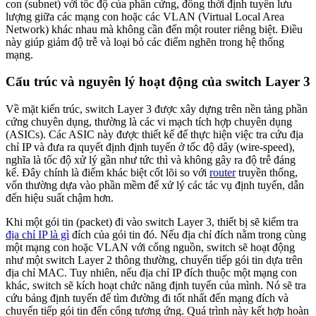
con (subnet) với tốc độ của phần cứng, đồng thời định tuyến lưu
lượng giữa các mạng con hoặc các VLAN (Virtual Local Area
Network) khác nhau mà không cần đến một router riêng biệt. Điều
này giúp giảm độ trễ và loại bỏ các điểm nghẽn trong hệ thống
mạng.
Cấu trúc và nguyên lý hoạt động của switch Layer 3
Về mặt kiến trúc, switch Layer 3 được xây dựng trên nền tảng phần
cứng chuyên dụng, thường là các vi mạch tích hợp chuyên dụng
(ASICs). Các ASIC này được thiết kế để thực hiện việc tra cứu địa
chỉ IP và đưa ra quyết định định tuyến ở tốc độ dây (wire-speed),
nghĩa là tốc độ xử lý gần như tức thì và không gây ra độ trễ đáng
kể. Đây chính là điểm khác biệt cốt lõi so với
router
truyền thống,
vốn thường dựa vào phần mềm để xử lý các tác vụ định tuyến, dẫn
đến hiệu suất chậm hơn.
Khi một gói tin (packet) đi vào switch Layer 3, thiết bị sẽ kiểm tra
địa chỉ IP là gì
đích của gói tin đó. Nếu địa chỉ đích nằm trong cùng
một mạng con hoặc VLAN với cổng nguồn, switch sẽ hoạt động
như một switch Layer 2 thông thường, chuyển tiếp gói tin dựa trên
địa chỉ MAC. Tuy nhiên, nếu địa chỉ IP đích thuộc một mạng con
khác, switch sẽ kích hoạt chức năng định tuyến của mình. Nó sẽ tra
cứu bảng định tuyến để tìm đường đi tốt nhất đến mạng đích và
chuyển tiếp gói tin đến cổng tương ứng. Quá trình này kết hợp hoàn