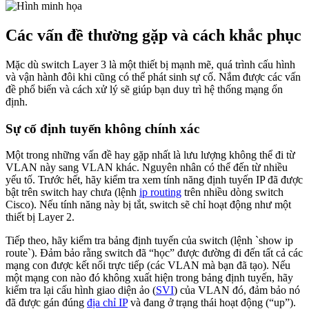
Các vấn đề thường gặp và cách khắc phục
Mặc dù switch Layer 3 là một thiết bị mạnh mẽ, quá trình cấu hình
và vận hành đôi khi cũng có thể phát sinh sự cố. Nắm được các vấn
đề phổ biến và cách xử lý sẽ giúp bạn duy trì hệ thống mạng ổn
định.
Sự cố định tuyến không chính xác
Một trong những vấn đề hay gặp nhất là lưu lượng không thể đi từ
VLAN này sang VLAN khác. Nguyên nhân có thể đến từ nhiều
yếu tố. Trước hết, hãy kiểm tra xem tính năng định tuyến IP đã được
bật trên switch hay chưa (lệnh
ip routing
trên nhiều dòng switch
Cisco). Nếu tính năng này bị tắt, switch sẽ chỉ hoạt động như một
thiết bị Layer 2.
Tiếp theo, hãy kiểm tra bảng định tuyến của switch (lệnh `show ip
route`). Đảm bảo rằng switch đã “học” được đường đi đến tất cả các
mạng con được kết nối trực tiếp (các VLAN mà bạn đã tạo). Nếu
một mạng con nào đó không xuất hiện trong bảng định tuyến, hãy
kiểm tra lại cấu hình giao diện ảo (
SVI
) của VLAN đó, đảm bảo nó
đã được gán đúng
địa chỉ IP
và đang ở trạng thái hoạt động (“up”).