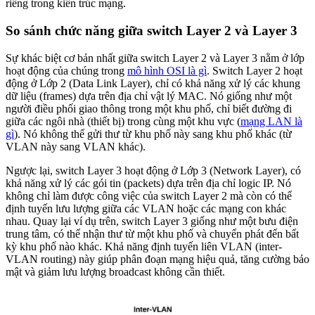
riêng trong kiến trúc mạng.
So sánh chức năng giữa switch Layer 2 và Layer 3
Sự khác biệt cơ bản nhất giữa switch Layer 2 và Layer 3 nằm ở lớp
hoạt động của chúng trong
mô hình OSI là gì
. Switch Layer 2 hoạt
động ở Lớp 2 (Data Link Layer), chỉ có khả năng xử lý các khung
dữ liệu (frames) dựa trên địa chỉ vật lý MAC. Nó giống như một
người điều phối giao thông trong một khu phố, chỉ biết đường đi
giữa các ngôi nhà (thiết bị) trong cùng một khu vực (
mạng LAN là
gì
). Nó không thể gửi thư từ khu phố này sang khu phố khác (từ
VLAN này sang VLAN khác).
Ngược lại, switch Layer 3 hoạt động ở Lớp 3 (Network Layer), có
khả năng xử lý các gói tin (packets) dựa trên địa chỉ logic IP. Nó
không chỉ làm được công việc của switch Layer 2 mà còn có thể
định tuyến lưu lượng giữa các VLAN hoặc các mạng con khác
nhau. Quay lại ví dụ trên, switch Layer 3 giống như một bưu điện
trung tâm, có thể nhận thư từ một khu phố và chuyển phát đến bất
kỳ khu phố nào khác. Khả năng định tuyến liên VLAN (inter-
VLAN routing) này giúp phân đoạn mạng hiệu quả, tăng cường bảo
mật và giảm lưu lượng broadcast không cần thiết.