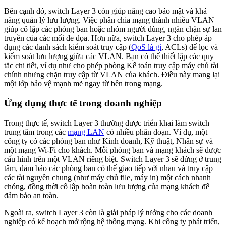
Bên cạnh đó, switch Layer 3 còn giúp nâng cao bảo mật và khả
năng quản lý lưu lượng. Việc phân chia mạng thành nhiều VLAN
giúp cô lập các phòng ban hoặc nhóm người dùng, ngăn chặn sự lan
truyền của các mối đe dọa. Hơn nữa, switch Layer 3 cho phép áp
dụng các danh sách kiểm soát truy cập (
QoS là gì
, ACLs) để lọc và
kiểm soát lưu lượng giữa các VLAN. Bạn có thể thiết lập các quy
tắc chi tiết, ví dụ như cho phép phòng Kế toán truy cập máy chủ tài
chính nhưng chặn truy cập từ VLAN của khách. Điều này mang lại
một lớp bảo vệ mạnh mẽ ngay từ bên trong mạng.
Ứng dụng thực tế trong doanh nghiệp
Trong thực tế, switch Layer 3 thường được triển khai làm switch
trung tâm trong các
mạng LAN
có nhiều phân đoạn. Ví dụ, một
công ty có các phòng ban như Kinh doanh, Kỹ thuật, Nhân sự và
một mạng Wi-Fi cho khách. Mỗi phòng ban và mạng khách sẽ được
cấu hình trên một VLAN riêng biệt. Switch Layer 3 sẽ đứng ở trung
tâm, đảm bảo các phòng ban có thể giao tiếp với nhau và truy cập
các tài nguyên chung (như máy chủ file, máy in) một cách nhanh
chóng, đồng thời cô lập hoàn toàn lưu lượng của mạng khách để
đảm bảo an toàn.
Ngoài ra, switch Layer 3 còn là giải pháp lý tưởng cho các doanh
nghiệp có kế hoạch mở rộng hệ thống mạng. Khi công ty phát triển,