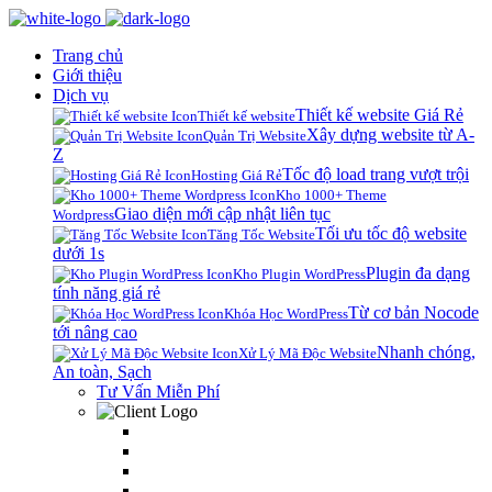
Trang chủ
Giới thiệu
Dịch vụ
Thiết kế website Giá Rẻ
Thiết kế website
Xây dựng website từ A-
Quản Trị Website
Z
Tốc độ load trang vượt trội
Hosting Giá Rẻ
Kho 1000+ Theme
Giao diện mới cập nhật liên tục
Wordpress
Tối ưu tốc độ website
Tăng Tốc Website
dưới 1s
Plugin đa dạng
Kho Plugin WordPress
tính năng giá rẻ
Từ cơ bản Nocode
Khóa Học WordPress
tới nâng cao
Nhanh chóng,
Xử Lý Mã Độc Website
An toàn, Sạch
Tư Vấn Miễn Phí