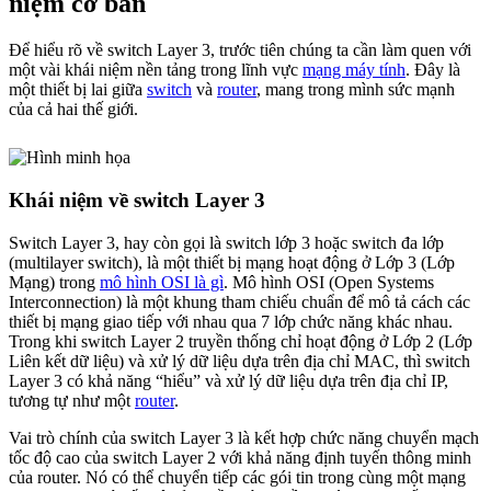
niệm cơ bản
Để hiểu rõ về switch Layer 3, trước tiên chúng ta cần làm quen với
một vài khái niệm nền tảng trong lĩnh vực
mạng máy tính
. Đây là
một thiết bị lai giữa
switch
và
router
, mang trong mình sức mạnh
của cả hai thế giới.
Khái niệm về switch Layer 3
Switch Layer 3, hay còn gọi là switch lớp 3 hoặc switch đa lớp
(multilayer switch), là một thiết bị mạng hoạt động ở Lớp 3 (Lớp
Mạng) trong
mô hình OSI là gì
. Mô hình OSI (Open Systems
Interconnection) là một khung tham chiếu chuẩn để mô tả cách các
thiết bị mạng giao tiếp với nhau qua 7 lớp chức năng khác nhau.
Trong khi switch Layer 2 truyền thống chỉ hoạt động ở Lớp 2 (Lớp
Liên kết dữ liệu) và xử lý dữ liệu dựa trên địa chỉ MAC, thì switch
Layer 3 có khả năng “hiểu” và xử lý dữ liệu dựa trên địa chỉ IP,
tương tự như một
router
.
Vai trò chính của switch Layer 3 là kết hợp chức năng chuyển mạch
tốc độ cao của switch Layer 2 với khả năng định tuyến thông minh
của router. Nó có thể chuyển tiếp các gói tin trong cùng một mạng