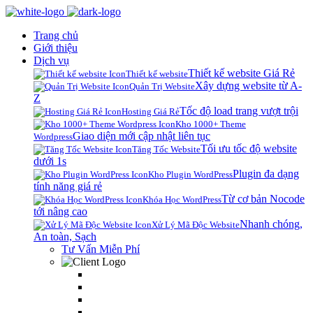
Trang chủ
Giới thiệu
Dịch vụ
Thiết kế website Giá Rẻ
Thiết kế website
Xây dựng website từ A-
Quản Trị Website
Z
Tốc độ load trang vượt trội
Hosting Giá Rẻ
Kho 1000+ Theme
Giao diện mới cập nhật liên tục
Wordpress
Tối ưu tốc độ website
Tăng Tốc Website
dưới 1s
Plugin đa dạng
Kho Plugin WordPress
tính năng giá rẻ
Từ cơ bản Nocode
Khóa Học WordPress
tới nâng cao
Nhanh chóng,
Xử Lý Mã Độc Website
An toàn, Sạch
Tư Vấn Miễn Phí