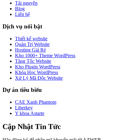
Tài nguyên
Blog
Liên hệ
Dịch vụ nổi bật
Thiết kế website
Quản Trị Website
Hosting Giá Rẻ
Kho 1000+ Theme WordPress
Tăng Tốc Website
Kho Plugin WordPress
Khóa Học WordPress
Xử Lý Mã Độc Website
Dự án tiêu biểu
CAE Xanh Phantom
Liberkey
Y khoa Astarte
Cập Nhật Tin Tức
Hãy đăng ký để nhận mã khuyến mãi từ AZWEB.