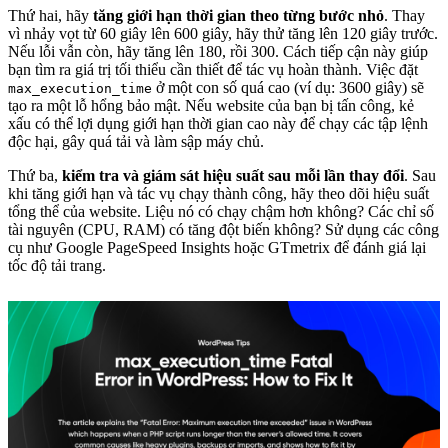
Thứ hai, hãy
tăng giới hạn thời gian theo từng bước nhỏ
. Thay
vì nhảy vọt từ 60 giây lên 600 giây, hãy thử tăng lên 120 giây trước.
Nếu lỗi vẫn còn, hãy tăng lên 180, rồi 300. Cách tiếp cận này giúp
bạn tìm ra giá trị tối thiểu cần thiết để tác vụ hoàn thành. Việc đặt
ở một con số quá cao (ví dụ: 3600 giây) sẽ
max_execution_time
tạo ra một lỗ hổng bảo mật. Nếu website của bạn bị tấn công, kẻ
xấu có thể lợi dụng giới hạn thời gian cao này để chạy các tập lệnh
độc hại, gây quá tải và làm sập máy chủ.
Thứ ba,
kiểm tra và giám sát hiệu suất sau mỗi lần thay đổi
. Sau
khi tăng giới hạn và tác vụ chạy thành công, hãy theo dõi hiệu suất
tổng thể của website. Liệu nó có chạy chậm hơn không? Các chỉ số
tài nguyên (CPU, RAM) có tăng đột biến không? Sử dụng các công
cụ như Google PageSpeed Insights hoặc GTmetrix để đánh giá lại
tốc độ tải trang.