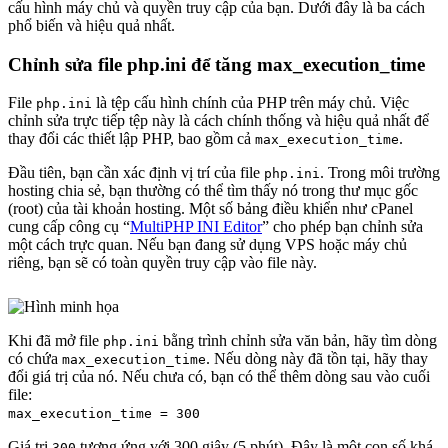
cấu hình máy chủ và quyền truy cập của bạn. Dưới đây là ba cách
phổ biến và hiệu quả nhất.
Chỉnh sửa file php.ini để tăng max_execution_time
File
là tệp cấu hình chính của PHP trên máy chủ. Việc
php.ini
chỉnh sửa trực tiếp tệp này là cách chính thống và hiệu quả nhất để
thay đổi các thiết lập PHP, bao gồm cả
.
max_execution_time
Đầu tiên, bạn cần xác định vị trí của file
. Trong môi trường
php.ini
hosting chia sẻ, bạn thường có thể tìm thấy nó trong thư mục gốc
(root) của tài khoản hosting. Một số bảng điều khiển như cPanel
cung cấp công cụ “
MultiPHP INI Editor
” cho phép bạn chỉnh sửa
một cách trực quan. Nếu bạn đang sử dụng VPS hoặc máy chủ
riêng, bạn sẽ có toàn quyền truy cập vào file này.
Khi đã mở file
bằng trình chỉnh sửa văn bản, hãy tìm dòng
php.ini
có chứa
. Nếu dòng này đã tồn tại, hãy thay
max_execution_time
đổi giá trị của nó. Nếu chưa có, bạn có thể thêm dòng sau vào cuối
file:
max_execution_time = 300
Giá trị
tương ứng với 300 giây (5 phút). Đây là một con số khá
300