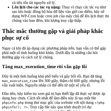
và tiêu tốn tài nguyên xử lý.
Lên lịch cho các tác vụ nặng:
Thay vì chạy các tác vụ như
sao lưu hoặc đồng bộ hóa dữ liệu vào giờ cao điểm, hãy sử
dụng WP-Cron hoặc cron job của máy chủ để lên lịch thực thi
chúng vào ban đêm, khi lượng truy cập thấp.
Thắc mắc thường gặp và giải pháp khắc
phục sự cố
Ngay cả khi đã áp dụng các phương pháp trên, bạn vẫn có thể gặp
phải một số tình huống khó khăn. Dưới đây là những câu hỏi
thường gặp và cách xử lý chúng.
Tăng max_execution_time rồi vẫn gặp lỗi
Đây là một tình huống khá phổ biến và gây bối rối. Bạn đã tăng
lên 300 giây, thậm chí 600 giây, nhưng lỗi
max_execution_time
vẫn xuất hiện. Nguyên nhân có thể đến từ một số yếu tố.
Đầu tiên, hãy kiểm tra xem giá trị bạn thiết lập đã thực sự được áp
dụng hay chưa. Cách tốt nhất để làm điều này là tạo một file
trong thư mục gốc của website với nội dung
phpinfo.php
<?php
. Truy cập file này qua trình duyệt (ví dụ:
phpinfo(); ?>