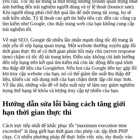
yêu cầu. Tốc độ tải trang là một trong những yếuuto quan trọng nhất
ảnh hưởng đến trải nghiệm người dùng và tỷ lệ thoát (bounce rate).
Khi người dùng phải chờ đợi quá lâu để một trang tải xong, họ sẽ
mất kiên nhẫn. Tỷ lệ thoát cao gửi tín hiệu tiêu cực đến các công cụ
tìm kiếm như Google, cho thấy trang web của bạn không cung cấp
trải nghiệm tốt.
Về mặt SEO, Google đã nhiều lần nhấn mạnh rằng tốc độ trang là
một yếu tố xếp hạng quan trọng. Một website thường xuyên gặp lỗi
thời gian thực thi sẽ có thời gian phản hồi máy chủ (server response
time) chậm và tốc độ tải trang kém. Điều này không chỉ ảnh hưởng
đến xếp hạng trên kết quả tìm kiếm mà còn tác động đến quá trình
thu thập dữ liệu của Googlebot. Nếu bot của Google liên tục gặp lỗi
khi truy cập website của bạn, nó có thể giảm tần suất thu thập dữ
liệu, khiến các nội dung mới của bạn chậm được lập chỉ mục hơn.
Về lâu dài, những vấn đề về hiệu suất này sẽ làm suy giảm nghiêm
trọng thứ hạng từ khóa và lượng truy cập tự nhiên của bạn.
Hướng dẫn sửa lỗi bằng cách tăng giới
hạn thời gian thực thi
Cách trực tiếp nhất để khắc phục lỗi “maximum execution time
exceeded” là tăng giới hạn thời gian cho phép các tập lệnh PHP
chạy. Có nhiều phương pháp để thực hiện việc này, tùy thuộc vào