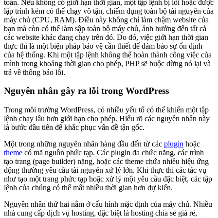
toàn. Nếu không có giới hạn thời gian, một tập lệnh bị lỗi hoặc được
lập trình kém có thể chạy vô tận, chiếm dụng toàn bộ tài nguyên của
máy chủ (CPU, RAM). Điều này không chỉ làm chậm website của
bạn mà còn có thể làm sập toàn bộ máy chủ, ảnh hưởng đến tất cả
các website khác đang chạy trên đó. Do đó, việc giới hạn thời gian
thực thi là một biện pháp bảo vệ cần thiết để đảm bảo sự ổn định
của hệ thống. Khi một tập lệnh không thể hoàn thành công việc của
mình trong khoảng thời gian cho phép, PHP sẽ buộc dừng nó lại và
trả về thông báo lỗi.
Nguyên nhân gây ra lỗi trong WordPress
Trong môi trường WordPress, có nhiều yếu tố có thể khiến một tập
lệnh chạy lâu hơn giới hạn cho phép. Hiểu rõ các nguyên nhân này
là bước đầu tiên để khắc phục vấn đề tận gốc.
Một trong những nguyên nhân hàng đầu đến từ các
plugin
hoặc
theme
có mã nguồn phức tạp. Các plugin đa chức năng, các trình
tạo trang (page builder) nặng, hoặc các theme chứa nhiều hiệu ứng
động thường yêu cầu tài nguyên xử lý lớn. Khi thực thi các tác vụ
như tạo một trang phức tạp hoặc xử lý một yêu cầu đặc biệt, các tập
lệnh của chúng có thể mất nhiều thời gian hơn dự kiến.
Nguyên nhân thứ hai nằm ở cấu hình mặc định của máy chủ. Nhiều
nhà cung cấp dịch vụ hosting, đặc biệt là hosting chia sẻ giá rẻ,