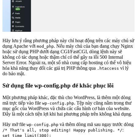
Hãy lưu ý rằng phương pháp này chỉ hoạt động trên các máy chủ sử
dụng Apache với
. Nếu máy chủ của bạn đang chạy Nginx
mod_php
hoặc sử dụng PHP dưới dạng CGI/FastCGI, dòng lệnh này sẽ
không có tác dụng hoặc thậm chí có thể gây ra lỗi 500 Internal
Server Error. Ngoài ra, một số nhà cung cấp hosting có thể vô hiệu
hóa khả năng thay đổi các giá trị PHP thông qua
vì lý
.htaccess
do bảo mật.
Sử dụng file wp-config.php để khắc phục lỗi
Một phương pháp khác, đặc thù cho WordPress, là thêm một dòng
mã trực tiếp vào file
. Tệp này cũng nằm trong thư
wp-config.php
mục gốc của WordPress và chứa các cấu hình cơ bản của website.
Đây là một cách tiện lợi khi hai phương pháp trên không khả dụng.
Hãy mở file
và thêm dòng mã sau ngay trước dòng
wp-config.php
:
/* That's all, stop editing! Happy publishing. */
set_time_limit(300);