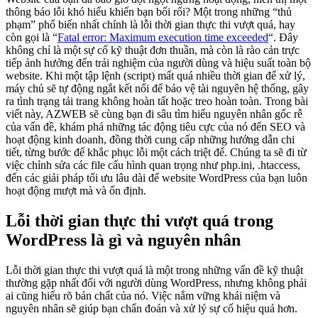
thông báo lỗi khó hiểu khiến bạn bối rối? Một trong những “thủ
phạm” phổ biến nhất chính là lỗi thời gian thực thi vượt quá, hay
còn gọi là “
Fatal error: Maximum execution time exceeded
“. Đây
không chỉ là một sự cố kỹ thuật đơn thuần, mà còn là rào cản trực
tiếp ảnh hưởng đến trải nghiệm của người dùng và hiệu suất toàn bộ
website. Khi một tập lệnh (script) mất quá nhiều thời gian để xử lý,
máy chủ sẽ tự động ngắt kết nối để bảo vệ tài nguyên hệ thống, gây
ra tình trạng tải trang không hoàn tất hoặc treo hoàn toàn. Trong bài
viết này, AZWEB sẽ cùng bạn đi sâu tìm hiểu nguyên nhân gốc rễ
của vấn đề, khám phá những tác động tiêu cực của nó đến SEO và
hoạt động kinh doanh, đồng thời cung cấp những hướng dẫn chi
tiết, từng bước để khắc phục lỗi một cách triệt để. Chúng ta sẽ đi từ
việc chỉnh sửa các file cấu hình quan trọng như php.ini, .htaccess,
đến các giải pháp tối ưu lâu dài để website WordPress của bạn luôn
hoạt động mượt mà và ổn định.
Lỗi thời gian thực thi vượt quá trong
WordPress là gì và nguyên nhân
Lỗi thời gian thực thi vượt quá là một trong những vấn đề kỹ thuật
thường gặp nhất đối với người dùng WordPress, nhưng không phải
ai cũng hiểu rõ bản chất của nó. Việc nắm vững khái niệm và
nguyên nhân sẽ giúp bạn chẩn đoán và xử lý sự cố hiệu quả hơn.