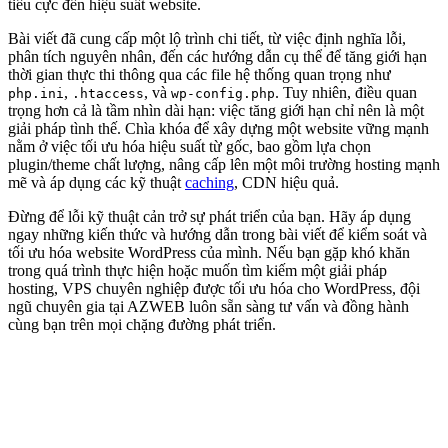
tiêu cực đến hiệu suất website.
Bài viết đã cung cấp một lộ trình chi tiết, từ việc định nghĩa lỗi,
phân tích nguyên nhân, đến các hướng dẫn cụ thể để tăng giới hạn
thời gian thực thi thông qua các file hệ thống quan trọng như
,
, và
. Tuy nhiên, điều quan
php.ini
.htaccess
wp-config.php
trọng hơn cả là tầm nhìn dài hạn: việc tăng giới hạn chỉ nên là một
giải pháp tình thế. Chìa khóa để xây dựng một website vững mạnh
nằm ở việc tối ưu hóa hiệu suất từ gốc, bao gồm lựa chọn
plugin/theme chất lượng, nâng cấp lên một môi trường hosting mạnh
mẽ và áp dụng các kỹ thuật
caching
, CDN hiệu quả.
Đừng để lỗi kỹ thuật cản trở sự phát triển của bạn. Hãy áp dụng
ngay những kiến thức và hướng dẫn trong bài viết để kiểm soát và
tối ưu hóa website WordPress của mình. Nếu bạn gặp khó khăn
trong quá trình thực hiện hoặc muốn tìm kiếm một giải pháp
hosting, VPS chuyên nghiệp được tối ưu hóa cho WordPress, đội
ngũ chuyên gia tại AZWEB luôn sẵn sàng tư vấn và đồng hành
cùng bạn trên mọi chặng đường phát triển.