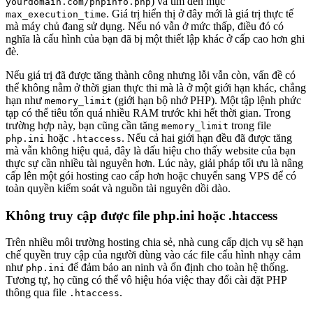
) và tìm đến mục
yourdomain.com/phpinfo.php
. Giá trị hiển thị ở đây mới là giá trị thực tế
max_execution_time
mà máy chủ đang sử dụng. Nếu nó vẫn ở mức thấp, điều đó có
nghĩa là cấu hình của bạn đã bị một thiết lập khác ở cấp cao hơn ghi
đè.
Nếu giá trị đã được tăng thành công nhưng lỗi vẫn còn, vấn đề có
thể không nằm ở thời gian thực thi mà là ở một giới hạn khác, chẳng
hạn như
(giới hạn bộ nhớ PHP). Một tập lệnh phức
memory_limit
tạp có thể tiêu tốn quá nhiều RAM trước khi hết thời gian. Trong
trường hợp này, bạn cũng cần tăng
trong file
memory_limit
hoặc
. Nếu cả hai giới hạn đều đã được tăng
php.ini
.htaccess
mà vẫn không hiệu quả, đây là dấu hiệu cho thấy website của bạn
thực sự cần nhiều tài nguyên hơn. Lúc này, giải pháp tối ưu là nâng
cấp lên một gói hosting cao cấp hơn hoặc chuyển sang VPS để có
toàn quyền kiểm soát và nguồn tài nguyên dồi dào.
Không truy cập được file php.ini hoặc .htaccess
Trên nhiều môi trường hosting chia sẻ, nhà cung cấp dịch vụ sẽ hạn
chế quyền truy cập của người dùng vào các file cấu hình nhạy cảm
như
để đảm bảo an ninh và ổn định cho toàn hệ thống.
php.ini
Tương tự, họ cũng có thể vô hiệu hóa việc thay đổi cài đặt PHP
thông qua file
.
.htaccess