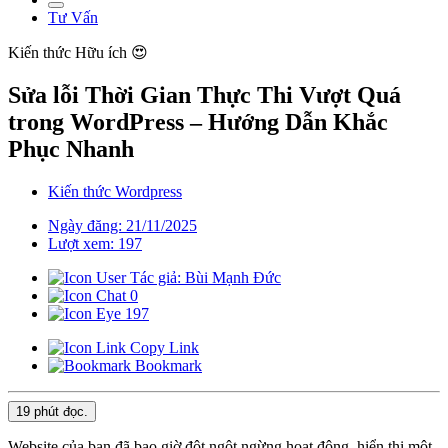
Tư Vấn
Kiến thức
Hữu ích 😍
Sửa lỗi Thời Gian Thực Thi Vượt Quá
trong WordPress – Hướng Dẫn Khắc
Phục Nhanh
Kiến thức Wordpress
Ngày đăng: 21/11/2025
Lượt xem: 197
Tác giả: Bùi Mạnh Đức
0
197
Copy Link
Bookmark
19 phút
đọc.
Website của bạn đã bao giờ đột ngột ngừng hoạt động, hiển thị một