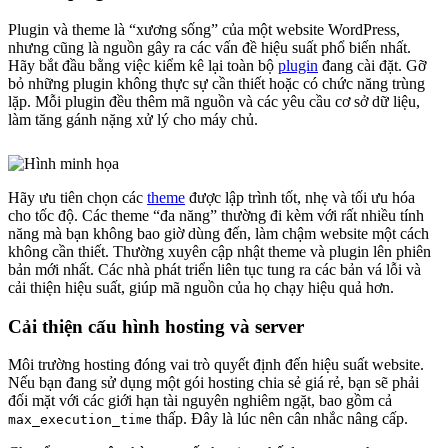
Plugin và theme là “xương sống” của một website WordPress,
nhưng cũng là nguồn gây ra các vấn đề hiệu suất phổ biến nhất.
Hãy bắt đầu bằng việc kiểm kê lại toàn bộ
plugin
đang cài đặt. Gỡ
bỏ những plugin không thực sự cần thiết hoặc có chức năng trùng
lặp. Mỗi plugin đều thêm mã nguồn và các yêu cầu cơ sở dữ liệu,
làm tăng gánh nặng xử lý cho máy chủ.
Hãy ưu tiên chọn các
theme
được lập trình tốt, nhẹ và tối ưu hóa
cho tốc độ. Các theme “đa năng” thường đi kèm với rất nhiều tính
năng mà bạn không bao giờ dùng đến, làm chậm website một cách
không cần thiết. Thường xuyên cập nhật theme và plugin lên phiên
bản mới nhất. Các nhà phát triển liên tục tung ra các bản vá lỗi và
cải thiện hiệu suất, giúp mã nguồn của họ chạy hiệu quả hơn.
Cải thiện cấu hình hosting và server
Môi trường hosting đóng vai trò quyết định đến hiệu suất website.
Nếu bạn đang sử dụng một gói hosting chia sẻ giá rẻ, bạn sẽ phải
đối mặt với các giới hạn tài nguyên nghiêm ngặt, bao gồm cả
thấp. Đây là lúc nên cân nhắc nâng cấp.
max_execution_time