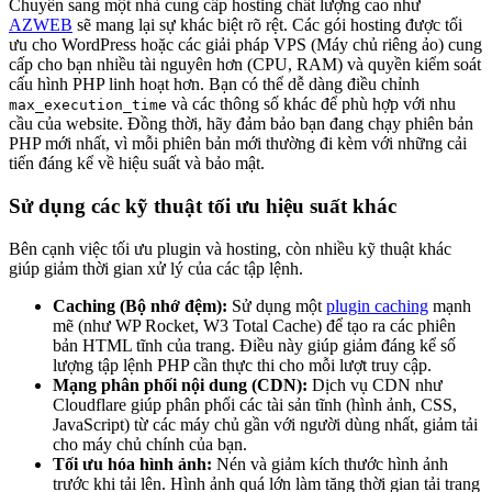
Chuyển sang một nhà cung cấp hosting chất lượng cao như
AZWEB
sẽ mang lại sự khác biệt rõ rệt. Các gói hosting được tối
ưu cho WordPress hoặc các giải pháp VPS (Máy chủ riêng ảo) cung
cấp cho bạn nhiều tài nguyên hơn (CPU, RAM) và quyền kiểm soát
cấu hình PHP linh hoạt hơn. Bạn có thể dễ dàng điều chỉnh
và các thông số khác để phù hợp với nhu
max_execution_time
cầu của website. Đồng thời, hãy đảm bảo bạn đang chạy phiên bản
PHP mới nhất, vì mỗi phiên bản mới thường đi kèm với những cải
tiến đáng kể về hiệu suất và bảo mật.
Sử dụng các kỹ thuật tối ưu hiệu suất khác
Bên cạnh việc tối ưu plugin và hosting, còn nhiều kỹ thuật khác
giúp giảm thời gian xử lý của các tập lệnh.
Caching (Bộ nhớ đệm):
Sử dụng một
plugin caching
mạnh
mẽ (như WP Rocket, W3 Total Cache) để tạo ra các phiên
bản HTML tĩnh của trang. Điều này giúp giảm đáng kể số
lượng tập lệnh PHP cần thực thi cho mỗi lượt truy cập.
Mạng phân phối nội dung (CDN):
Dịch vụ CDN như
Cloudflare giúp phân phối các tài sản tĩnh (hình ảnh, CSS,
JavaScript) từ các máy chủ gần với người dùng nhất, giảm tải
cho máy chủ chính của bạn.
Tối ưu hóa hình ảnh:
Nén và giảm kích thước hình ảnh
trước khi tải lên. Hình ảnh quá lớn làm tăng thời gian tải trang