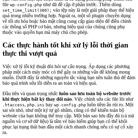
file
như đã đề cập ở phần trước. Thêm dòng
wp-config.php
vào tệp này là một giải pháp thay thế hiệu
set_time_limit(300);
quả trong nhiều trường hợp. Ngoài ra, một số plugin chuyên dụng
về tối ưu hóa hoặc bảo mật cũng cung cấp giao diện để điều chỉnh
các thông số PHP cơ bản, nhưng hiệu quả của chúng cũng phụ
thuộc vào quyền hạn mà máy chủ cho phép.
Các thực hành tốt khi xử lý lỗi thời gian
thực thi vượt quá
Việc xử lý lỗi kỹ thuật đòi hỏi sự cẩn trọng. Áp dụng các phương
pháp một cách máy móc có thể gây ra những vấn đề không mong
muốn. Dưới đây là những nguyên tắc vàng bạn nên tuân thủ để đảm
bảo quá trình sửa lỗi diễn ra an toàn và hiệu quả.
Đầu tiên và quan trọng nhất:
luôn sao lưu toàn bộ website trước
khi thực hiện bất kỳ thay đổi nào
. Việc chỉnh sửa các file lõi như
,
hay
luôn tiềm ẩn rủi ro. Một
.htaccess
php.ini
wp-config.php
sai sót nhỏ, như một ký tự gõ nhầm, cũng có thể khiến toàn bộ
website của bạn không thể truy cập. Một bản sao lưu đầy đủ (cả mã
nguồn và cơ sở dữ liệu) là tấm vé bảo hiểm giúp bạn có thể khôi
phục lại trạng thái ban đầu một cách nhanh chóng nếu có sự cố xảy
ra.