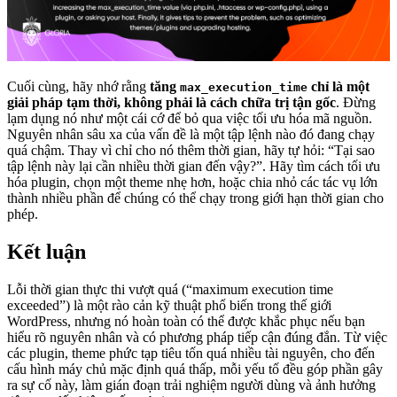
Cuối cùng, hãy nhớ rằng
tăng
chỉ là một
max_execution_time
giải pháp tạm thời, không phải là cách chữa trị tận gốc
. Đừng
lạm dụng nó như một cái cớ để bỏ qua việc tối ưu hóa mã nguồn.
Nguyên nhân sâu xa của vấn đề là một tập lệnh nào đó đang chạy
quá chậm. Thay vì chỉ cho nó thêm thời gian, hãy tự hỏi: “Tại sao
tập lệnh này lại cần nhiều thời gian đến vậy?”. Hãy tìm cách tối ưu
hóa plugin, chọn một theme nhẹ hơn, hoặc chia nhỏ các tác vụ lớn
thành nhiều phần để chúng có thể chạy trong giới hạn thời gian cho
phép.
Kết luận
Lỗi thời gian thực thi vượt quá (“maximum execution time
exceeded”) là một rào cản kỹ thuật phổ biến trong thế giới
WordPress, nhưng nó hoàn toàn có thể được khắc phục nếu bạn
hiểu rõ nguyên nhân và có phương pháp tiếp cận đúng đắn. Từ việc
các plugin, theme phức tạp tiêu tốn quá nhiều tài nguyên, cho đến
cấu hình máy chủ mặc định quá thấp, mỗi yếu tố đều góp phần gây
ra sự cố này, làm gián đoạn trải nghiệm người dùng và ảnh hưởng