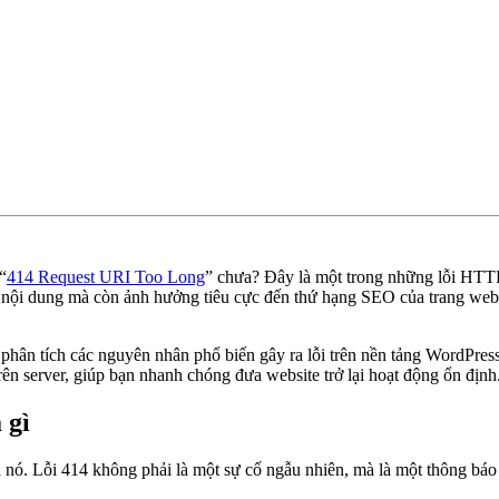
“
414 Request URI Too Long
” chưa? Đây là một trong những lỗi HTTP 
ận nội dung mà còn ảnh hưởng tiêu cực đến thứ hạng SEO của trang web 
 phân tích các nguyên nhân phổ biến gây ra lỗi trên nền tảng WordPres
rên server, giúp bạn nhanh chóng đưa website trở lại hoạt động ổn định
 gì
a nó. Lỗi 414 không phải là một sự cố ngẫu nhiên, mà là một thông bá