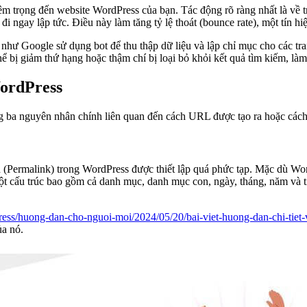
iêm trọng đến website WordPress của bạn. Tác động rõ ràng nhất là về 
 đi ngay lập tức. Điều này làm tăng tỷ lệ thoát (bounce rate), một tín h
như Google sử dụng bot để thu thập dữ liệu và lập chỉ mục cho các tr
thể bị giảm thứ hạng hoặc thậm chí bị loại bỏ khỏi kết quả tìm kiếm, là
WordPress
ng ba nguyên nhân chính liên quan đến cách URL được tạo ra hoặc các
 (Permalink) trong WordPress được thiết lập quá phức tạp. Mặc dù Wor
t cấu trúc bao gồm cả danh mục, danh mục con, ngày, tháng, năm và ti
ress/huong-dan-cho-nguoi-moi/2024/05/20/bai-viet-huong-dan-chi-tiet-v
ủa nó.