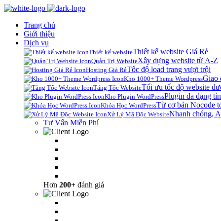
Trang chủ
Giới thiệu
Dịch vụ
Thiết kế website Giá Rẻ
Thiết kế website
Xây dựng website từ A-Z
Quản Trị Website
Tốc độ load trang vượt trội
Hosting Giá Rẻ
Giao 
Kho 1000+ Theme Wordpress
Tối ưu tốc độ website dư
Tăng Tốc Website
Plugin đa dạng tín
Kho Plugin WordPress
Từ cơ bản Nocode t
Khóa Học WordPress
Nhanh chóng, A
Xử Lý Mã Độc Website
Tư Vấn Miễn Phí
Hơn
200+
đánh giá