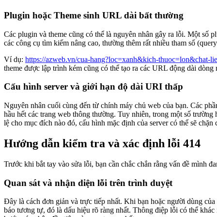
Plugin hoặc Theme sinh URL dài bất thường
Các plugin và theme cũng có thể là nguyên nhân gây ra lỗi. Một số pl
các công cụ tìm kiếm nâng cao, thường thêm rất nhiều tham số (que
Ví dụ:
https://azweb.vn/cua-hang?loc=xanh&kich-thuoc=lon&chat-l
theme được lập trình kém cũng có thể tạo ra các URL động dài dòn
Cấu hình server và giới hạn độ dài URI thấp
Nguyên nhân cuối cùng đến từ chính máy chủ web của bạn. Các ph
hầu hết các trang web thông thường. Tuy nhiên, trong một số trường 
lệ cho mục đích nào đó, cấu hình mặc định của server có thể sẽ chặn 
Hướng dẫn kiểm tra và xác định lỗi 414
Trước khi bắt tay vào sửa lỗi, bạn cần chắc chắn rằng vấn đề mình đa
Quan sát và nhận diện lỗi trên trình duyệt
Đây là cách đơn giản và trực tiếp nhất. Khi bạn hoặc người dùng củ
báo tương tự, đó là dấu hiệu rõ ràng nhất. Thông điệp lỗi có thể k