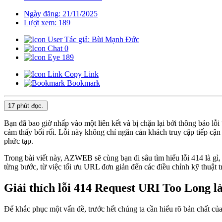
Ngày đăng: 21/11/2025
Lượt xem: 189
Tác giả: Bùi Mạnh Đức
0
189
Copy Link
Bookmark
17 phút
đọc.
Bạn đã bao giờ nhấp vào một liên kết và bị chặn lại bởi thông báo lỗi 
cảm thấy bối rối. Lỗi này không chỉ ngăn cản khách truy cập tiếp c
phức tạp.
Trong bài viết này, AZWEB sẽ cùng bạn đi sâu tìm hiểu lỗi 414 là gì,
từng bước, từ việc tối ưu URL đơn giản đến các điều chỉnh kỹ thuật t
Giải thích lỗi 414 Request URI Too Long là
Để khắc phục một vấn đề, trước hết chúng ta cần hiểu rõ bản chất củ