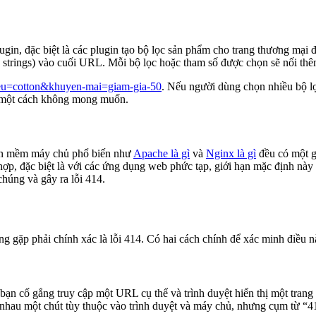
ugin, đặc biệt là các plugin tạo bộ lọc sản phẩm cho trang thương mại 
ry strings) vào cuối URL. Mỗi bộ lọc hoặc tham số được chọn sẽ nối t
ieu=cotton&khuyen-mai=giam-gia-50
. Nếu người dùng chọn nhiều bộ lọc
g một cách không mong muốn.
ần mềm máy chủ phổ biến như
Apache là gì
và
Nginx là gì
đều có một g
hợp, đặc biệt là với các ứng dụng web phức tạp, giới hạn mặc định nà
chúng và gây ra lỗi 414.
ng gặp phải chính xác là lỗi 414. Có hai cách chính để xác minh điều n
a bạn cố gắng truy cập một URL cụ thể và trình duyệt hiển thị một tr
hác nhau một chút tùy thuộc vào trình duyệt và máy chủ, nhưng cụm từ