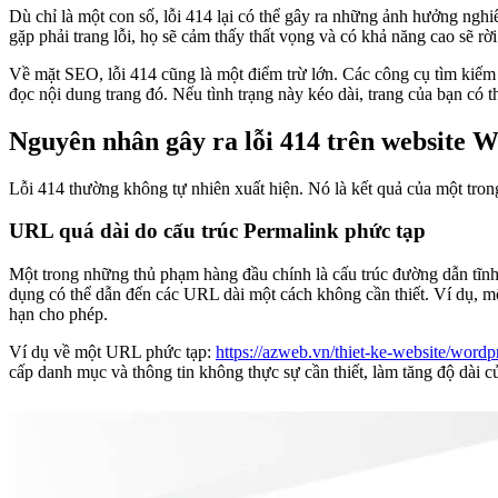
Dù chỉ là một con số, lỗi 414 lại có thể gây ra những ảnh hưởng ngh
gặp phải trang lỗi, họ sẽ cảm thấy thất vọng và có khả năng cao sẽ rời
Về mặt SEO, lỗi 414 cũng là một điểm trừ lớn. Các công cụ tìm kiếm 
đọc nội dung trang đó. Nếu tình trạng này kéo dài, trang của bạn có 
Nguyên nhân gây ra lỗi 414 trên website 
Lỗi 414 thường không tự nhiên xuất hiện. Nó là kết quả của một tro
URL quá dài do cấu trúc Permalink phức tạp
Một trong những thủ phạm hàng đầu chính là cấu trúc đường dẫn tĩnh
dụng có thể dẫn đến các URL dài một cách không cần thiết. Ví dụ, mộ
hạn cho phép.
Ví dụ về một URL phức tạp:
https://azweb.vn/thiet-ke-website/wordp
cấp danh mục và thông tin không thực sự cần thiết, làm tăng độ dài c