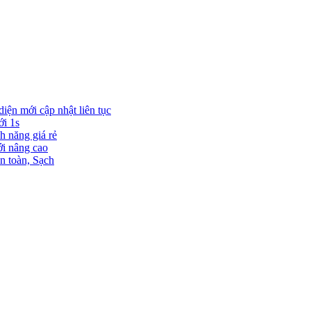
diện mới cập nhật liên tục
ới 1s
h năng giá rẻ
ới nâng cao
n toàn, Sạch