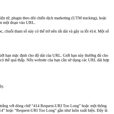
điện tử, plugin theo dõi chiến dịch marketing (UTM tracking), hoặc
hêm một đoạn vào URL.
, chuỗi tham số này có thể trở nên rất dài và gây ra lỗi 414. Một số
iới hạn mặc định cho độ dài của URL. Giới hạn này thường đủ cho
y có thể quá thấp. Nếu website của bạn cần sử dụng các URL dài hợp
ày.
ang trắng với dòng chữ “414 Request-URI Too Long” hoặc một thông
 “414” hoặc “Request-URI Too Long” gần như luôn xuất hiện. Đây là