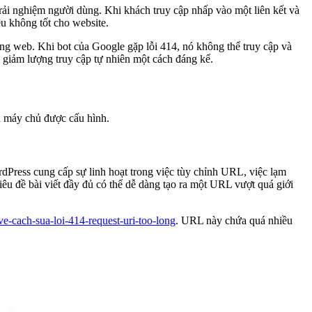
trải nghiệm người dùng. Khi khách truy cập nhấp vào một liên kết và
iệu không tốt cho website.
ang web. Khi bot của Google gặp lỗi 414, nó không thể truy cập và
m giảm lượng truy cập tự nhiên một cách đáng kể.
h máy chủ được cấu hình.
dPress cung cấp sự linh hoạt trong việc tùy chỉnh URL, việc lạm
êu đề bài viết đầy đủ có thể dễ dàng tạo ra một URL vượt quá giới
e-cach-sua-loi-414-request-uri-too-long
. URL này chứa quá nhiều