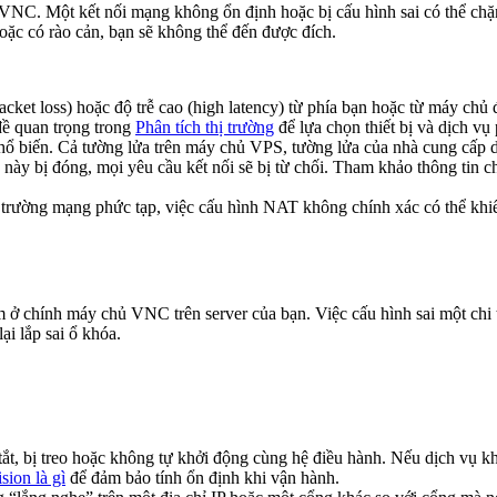
VNC. Một kết nối mạng không ổn định hoặc bị cấu hình sai có thể chặn
ặc có rào cản, bạn sẽ không thể đến được đích.
ket loss) hoặc độ trễ cao (high latency) từ phía bạn hoặc từ máy chủ đề
đề quan trọng trong
Phân tích thị trường
để lựa chọn thiết bị và dịch vụ
ổ biến. Cả tường lửa trên máy chủ VPS, tường lửa của nhà cung cấp dị
y bị đóng, mọi yêu cầu kết nối sẽ bị từ chối. Tham khảo thông tin chi
trường mạng phức tạp, việc cấu hình NAT không chính xác có thể khi
m ở chính máy chủ VNC trên server của bạn. Việc cấu hình sai một chi
i lắp sai ổ khóa.
tắt, bị treo hoặc không tự khởi động cùng hệ điều hành. Nếu dịch vụ 
sion là gì
để đảm bảo tính ổn định khi vận hành.