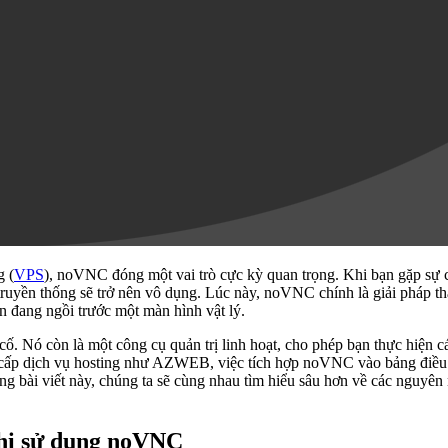
g (
VPS
), noVNC đóng một vai trò cực kỳ quan trọng. Khi bạn gặp sự 
ruyền thống sẽ trở nên vô dụng. Lúc này, noVNC chính là giải pháp th
n đang ngồi trước một màn hình vật lý.
 Nó còn là một công cụ quản trị linh hoạt, cho phép bạn thực hiện cá
ng cấp dịch vụ hosting như AZWEB, việc tích hợp noVNC vào bảng điều
rong bài viết này, chúng ta sẽ cùng nhau tìm hiểu sâu hơn về các nguyên
khi sử dụng noVNC