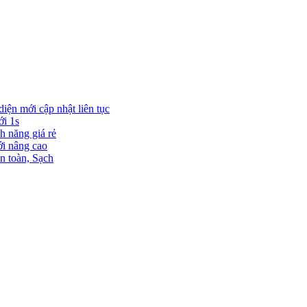
diện mới cập nhật liên tục
ới 1s
h năng giá rẻ
ới nâng cao
n toàn, Sạch