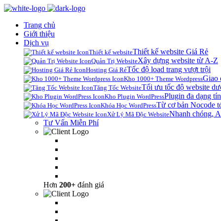
Trang chủ
Giới thiệu
Dịch vụ
Thiết kế website Giá Rẻ
Thiết kế website
Xây dựng website từ A-Z
Quản Trị Website
Tốc độ load trang vượt trội
Hosting Giá Rẻ
Giao 
Kho 1000+ Theme Wordpress
Tối ưu tốc độ website dư
Tăng Tốc Website
Plugin đa dạng tín
Kho Plugin WordPress
Từ cơ bản Nocode t
Khóa Học WordPress
Nhanh chóng, A
Xử Lý Mã Độc Website
Tư Vấn Miễn Phí
Hơn
200+
đánh giá