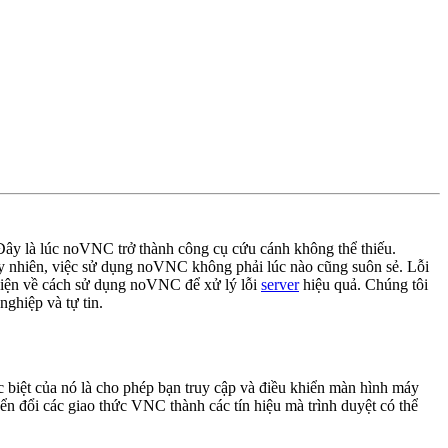
Đây là lúc noVNC trở thành công cụ cứu cánh không thể thiếu.
Tuy nhiên, việc sử dụng noVNC không phải lúc nào cũng suôn sẻ. Lỗi
n diện về cách sử dụng noVNC để xử lý lỗi
server
hiệu quả. Chúng tôi
ghiệp và tự tin.
iệt của nó là cho phép bạn truy cập và điều khiển màn hình máy
ển đổi các giao thức VNC thành các tín hiệu mà trình duyệt có thể