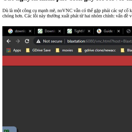
Dù là một công cụ mạnh mẽ, noVNC vẫn có thể gặp phải các sự cố kết
chóng hơn. Các lỗi này thường xuất phát từ hai nhóm chính: vấn đề v