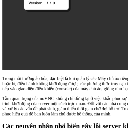
Trong môi trường ảo hóa, đặc biệt là khi quản lý các Máy chủ ảo riên
hoặc hệ điều hành không khởi động được, các phương thức truy cập t
tiếp vào giao diện điều khiển (console) của máy chủ ảo, giống như bạ
Tầm quan trọng của noVNC không chỉ dừng lại ở việc khắc phục sự cố.
trình khởi động của server một cách trực quan. Đối với các nhà cu
và xử lý các vấn đề phát sinh, giảm thiểu thời gian chờ đợi hỗ trợ. T
phục hiệu quả để bạn luôn làm chủ được hệ thống của mình.
Các nguyên nhân phổ biến gây lỗi server 