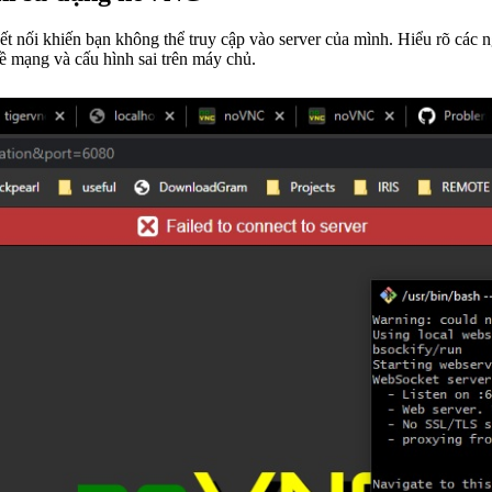
 nối khiến bạn không thể truy cập vào server của mình. Hiểu rõ các 
ề mạng và cấu hình sai trên máy chủ.