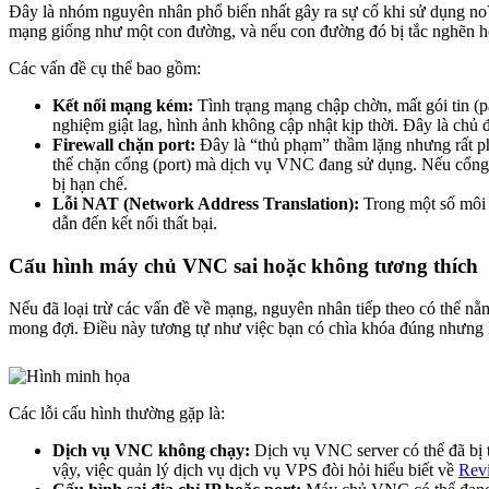
Đây là nhóm nguyên nhân phổ biến nhất gây ra sự cố khi sử dụng no
mạng giống như một con đường, và nếu con đường đó bị tắc nghẽn ho
Các vấn đề cụ thể bao gồm:
Kết nối mạng kém:
Tình trạng mạng chập chờn, mất gói tin (pac
nghiệm giật lag, hình ảnh không cập nhật kịp thời. Đây là chủ 
Firewall chặn port:
Đây là “thủ phạm” thầm lặng nhưng rất ph
thể chặn cổng (port) mà dịch vụ VNC đang sử dụng. Nếu cổng nà
bị hạn chế.
Lỗi NAT (Network Address Translation):
Trong một số môi 
dẫn đến kết nối thất bại.
Cấu hình máy chủ VNC sai hoặc không tương thích
Nếu đã loại trừ các vấn đề về mạng, nguyên nhân tiếp theo có thể nằ
mong đợi. Điều này tương tự như việc bạn có chìa khóa đúng nhưng lạ
Các lỗi cấu hình thường gặp là:
Dịch vụ VNC không chạy:
Dịch vụ VNC server có thể đã bị 
vậy, việc quản lý dịch vụ dịch vụ VPS đòi hỏi hiểu biết về
Revi