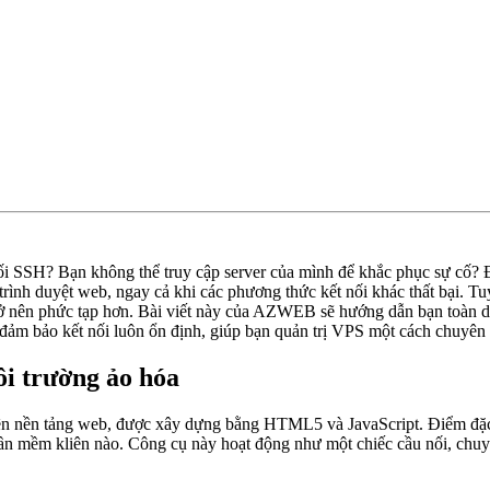
nối SSH? Bạn không thể truy cập server của mình để khắc phục sự cố? 
trình duyệt web, ngay cả khi các phương thức kết nối khác thất bại. 
 cố trở nên phức tạp hơn. Bài viết này của AZWEB sẽ hướng dẫn bạn toà
 đảm bảo kết nối luôn ổn định, giúp bạn quản trị VPS một cách chuyên n
i trường ảo hóa
n nền tảng web, được xây dựng bằng HTML5 và JavaScript. Điểm đặc b
phần mềm kliên nào. Công cụ này hoạt động như một chiếc cầu nối, chuy