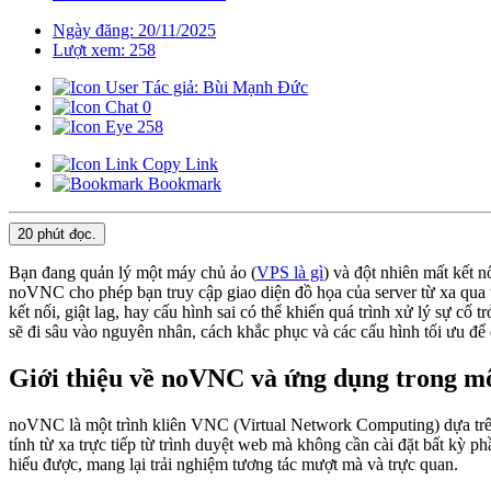
Ngày đăng: 20/11/2025
Lượt xem: 258
Tác giả: Bùi Mạnh Đức
0
258
Copy Link
Bookmark
20 phút
đọc.
Bạn đang quản lý một máy chủ ảo (
VPS là gì
) và đột nhiên mất kết 
noVNC cho phép bạn truy cập giao diện đồ họa của server từ xa qua 
kết nối, giật lag, hay cấu hình sai có thể khiến quá trình xử lý sự
sẽ đi sâu vào nguyên nhân, cách khắc phục và các cấu hình tối ưu để
Giới thiệu về noVNC và ứng dụng trong mô
noVNC là một trình kliên VNC (Virtual Network Computing) dựa trê
tính từ xa trực tiếp từ trình duyệt web mà không cần cài đặt bất kỳ 
hiểu được, mang lại trải nghiệm tương tác mượt mà và trực quan.