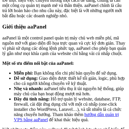
Để thực hiện việc chuyển hướng một cách dễ dàng, chúng ta cần
một công cụ quản trị mạnh mẽ và thân thiện. aaPanel chính là câu
trả lời hoàn hảo cho nhu cầu này, đặc biệt là với những người mới
bắt đầu hoặc các doanh nghiệp nhỏ.
Giới thiệu aaPanel
aaPanel là một control panel quản trị máy chủ web miễn phí, mã
nguồn mở với giao diện đồ họa trực quan và cực kỳ đơn giản. Thay
vì phải sử dụng các dòng lệnh phức tạp, aaPanel cho phép bạn quản
lý gần như mọi khía cạnh của website chỉ bằng vài cú nhấp chuột.
Một số ưu điểm nổi bật của aaPanel:
Miễn phí:
Bạn không tốn chi phí bản quyền để sử dụng.
Dễ sử dụng:
Giao diện được thiết kế tối giản, logic, phù hợp
cho cả người không chuyên về kỹ thuật.
Nhẹ và nhanh:
aaPanel tiêu thụ ít tài nguyên hệ thống, giúp
máy chủ của bạn hoạt động mượt mà hơn.
Đầy đủ tính năng:
Hỗ trợ quản lý website, database, FTP,
firewall, cài đặt ứng dụng chỉ với một cú nhấp (one-click
installer cho WordPress, Laravel…), và tất nhiên là cả chức
năng chuyển hướng. Tham khảo thêm
hướng dẫn quản trị
VPS bằng aaPanel
để khai thác hiệu quả.