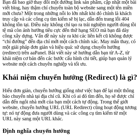
Bạn đã bao giờ thay đổi một đường link sản phẩm, cập nhật một bài
viết blog, hay thậm chí chuyển toàn bộ website sang một tên miền
mới chưa? Một trong những nỗi lo lớn nhất khi đó chính là khách
truy cập và các công cụ tìm kiếm sẽ bị lạc, dẫn đến trang lỗi 404
không tồn tại. Điều này không chỉ tạo ra trải nghiệm người dùng tồi
tệ mà còn ảnh hưởng tiêu cực đến thứ hạng SEO mà bạn đã dày
công xây dựng. Vấn đề này xảy ra khi các liên kết cũ không được
“chỉ đường” đến địa chỉ mới một cách chính xác. May mắn thay, có
một giải pháp đơn giản và hiệu quả: sử dụng chuyển hướng
(redirect) trên aaPanel. Bài viết này sẽ hướng dẫn bạn từ A-Z, từ
khái niệm cơ bản đến các bước cấu hình chi tiết, giúp bạn quản lý
website một cách chuyên nghiệp và tối ưu.
Khái niệm chuyển hướng (Redirect) là gì?
Hiểu đơn giản, chuyển hướng giống như việc bạn để lại một thông
báo chuyển nhà tại địa chỉ cũ. Khi có ai đó tìm đến, họ sẽ được chỉ
dẫn đến ngôi nhà mới của bạn một cách tự động. Trong thế giới
website, chuyển hướng URL (URL Redirect) cũng hoạt động tương
tự: nó tự động đưa người dùng và các công cụ tìm kiếm từ một
URL này sang một URL khác.
Định nghĩa chuyển hướng