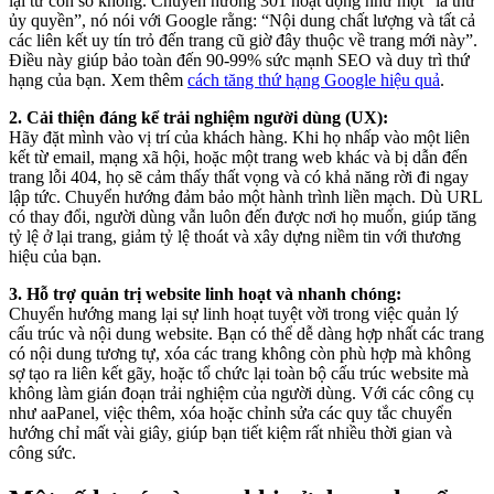
lại từ con số không. Chuyển hướng 301 hoạt động như một “lá thư
ủy quyền”, nó nói với Google rằng: “Nội dung chất lượng và tất cả
các liên kết uy tín trỏ đến trang cũ giờ đây thuộc về trang mới này”.
Điều này giúp bảo toàn đến 90-99% sức mạnh SEO và duy trì thứ
hạng của bạn. Xem thêm
cách tăng thứ hạng Google hiệu quả
.
2. Cải thiện đáng kể trải nghiệm người dùng (UX):
Hãy đặt mình vào vị trí của khách hàng. Khi họ nhấp vào một liên
kết từ email, mạng xã hội, hoặc một trang web khác và bị dẫn đến
trang lỗi 404, họ sẽ cảm thấy thất vọng và có khả năng rời đi ngay
lập tức. Chuyển hướng đảm bảo một hành trình liền mạch. Dù URL
có thay đổi, người dùng vẫn luôn đến được nơi họ muốn, giúp tăng
tỷ lệ ở lại trang, giảm tỷ lệ thoát và xây dựng niềm tin với thương
hiệu của bạn.
3. Hỗ trợ quản trị website linh hoạt và nhanh chóng:
Chuyển hướng mang lại sự linh hoạt tuyệt vời trong việc quản lý
cấu trúc và nội dung website. Bạn có thể dễ dàng hợp nhất các trang
có nội dung tương tự, xóa các trang không còn phù hợp mà không
sợ tạo ra liên kết gãy, hoặc tổ chức lại toàn bộ cấu trúc website mà
không làm gián đoạn trải nghiệm của người dùng. Với các công cụ
như aaPanel, việc thêm, xóa hoặc chỉnh sửa các quy tắc chuyển
hướng chỉ mất vài giây, giúp bạn tiết kiệm rất nhiều thời gian và
công sức.