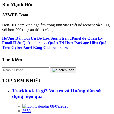
Bùi Mạnh Đức
AZWEB Team
Hơn 10+ năm kinh nghiệm trong lĩnh vực thiết kế website và SEO,
với hơn 200+ dự án thành công.
Hướng Dẫn Tối Ưu Bộ Lọc Spam trên cPanel để Quản Lý
Email Hiệu Quả
Quản Trị User Package Hiệu Quả
20/11/2025
Trên CyberPanel Bằng CLI
20/11/2025
Tìm kiếm
TOP XEM NHIỀU
Trackback là gì? Vai trò và Hướng dẫn sử
dụng hiệu quả
08/09/2025
3658