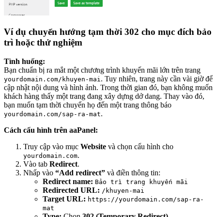
Ví dụ chuyển hướng tạm thời 302 cho mục đích bảo
trì hoặc thử nghiệm
Tình huống:
Bạn chuẩn bị ra mắt một chương trình khuyến mãi lớn trên trang
. Tuy nhiên, trang này cần vài giờ để
yourdomain.com/khuyen-mai
cập nhật nội dung và hình ảnh. Trong thời gian đó, bạn không muốn
khách hàng thấy một trang đang xây dựng dở dang. Thay vào đó,
bạn muốn tạm thời chuyển họ đến một trang thông báo
.
yourdomain.com/sap-ra-mat
Cách cấu hình trên aaPanel:
Truy cập vào mục
Website
và chọn cấu hình cho
.
yourdomain.com
Vào tab
Redirect
.
Nhấp vào
“Add redirect”
và điền thông tin:
Redirect name:
Bảo trì trang khuyến mãi
Redirected URL:
/khuyen-mai
Target URL:
https://yourdomain.com/sap-ra-
mat
Type:
Chọn
302 (Temporary Redirect)
.