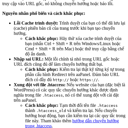
truy cập vào URL gốc, nó không chuyển hướng hoặc báo lỗi.
Nguyên nhân phổ biến và cách khắc phục:
Lỗi Cache trình duyệt:
Trình duyệt của bạn có thể đã lưu lại
(cache) phiên bản cũ của trang trước khi bạn tạo chuyển
hướng.
Cách khắc phục:
Hãy thử xóa cache trình duyệt của
bạn (nhấn Ctrl + Shift + R trên Windows/Linux hoặc
Cmd + Shift + R trên Mac) hoặc thử truy cập bằng chế
độ ẩn danh.
Nhập sai URL:
Một lỗi chính tả nhỏ trong URL gốc hoặc
URL đích cũng đủ để làm chuyển hướng thất bại.
Cách khắc phục:
Kiểm tra lại thật kỹ từng ký tự trong
phần cấu hình Redirect trên aaPanel. Đảm bảo URL
đích có đầy đủ
hoặc
.
http://
https://
Xung đột với file .htaccess:
Nếu website của bạn (đặc biệt là
WordPress) có các quy tắc chuyển hướng khác được định
nghĩa trong file
, nó có thể xung đột với cài đặt
.htaccess
trên aaPanel.
Cách khắc phục:
Tạm thời đổi tên file
.htaccess
thành
và kiểm tra lại. Nếu chuyển
.htaccess_old
hướng hoạt động, bạn cần kiểm tra lại các quy tắc trong
file này. Tham khảo thêm
hướng dẫn chuyển hướng
trong .htaccess
.