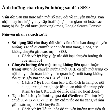
Ảnh hưởng của chuyển hướng sai đến SEO
Vấn đề:
Sau khi thực hiện một số thay đổi về chuyển hướng, bạn
nhận thấy lưu lượng truy cập (traffic) tự nhiên giảm sút hoặc các
trang bị lỗi lập chỉ mục (indexing) trong Google Search Console.
Nguyên nhân và cách xử lý:
Sử dụng 302 cho thay đổi vĩnh viễn:
Nếu bạn dùng chuyển
hướng 302 để di chuyển vĩnh viễn một trang, Google sẽ
không chuyển giao sức mạnh SEO.
Cách xử lý:
Ngay lập tức đổi loại chuyển hướng từ
302 sang 301.
Chuyển hướng đến một trang không liên quan hoặc
trang 404:
Việc chuyển hướng một URL cũ đến một trang có
nội dung hoàn toàn không liên quan hoặc một trang không
tồn tại sẽ gây hại cho cả UX và SEO.
Cách xử lý:
Luôn đảm bảo URL đích là trang có nội
dung tương đương hoặc liên quan nhất đến trang gốc.
Kiểm tra lại URL đích để chắc chắn nó hoạt động.
Tạo chuỗi chuyển hướng quá dài (Redirect Chain):
Một
chuỗi A -> B -> C -> D sẽ làm chậm tốc độ tải trang và làm
giảm sức mạnh SEO truyền đi.
Cách xử lý:
Tối ưu hóa để chuyển hướng trực tiếp từ