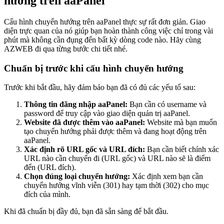
hướng trên aaPanel
Cấu hình chuyển hướng trên aaPanel thực sự rất đơn giản. Giao
diện trực quan của nó giúp bạn hoàn thành công việc chỉ trong vài
phút mà không cần đụng đến bất kỳ dòng code nào. Hãy cùng
AZWEB đi qua từng bước chi tiết nhé.
Chuẩn bị trước khi cấu hình chuyển hướng
Trước khi bắt đầu, hãy đảm bảo bạn đã có đủ các yếu tố sau:
Thông tin đăng nhập aaPanel:
Bạn cần có username và
password để truy cập vào giao diện quản trị aaPanel.
Website đã được thêm vào aaPanel:
Website mà bạn muốn
tạo chuyển hướng phải được thêm và đang hoạt động trên
aaPanel.
Xác định rõ URL gốc và URL đích:
Bạn cần biết chính xác
URL nào cần chuyển đi (URL gốc) và URL nào sẽ là điểm
đến (URL đích).
Chọn đúng loại chuyển hướng:
Xác định xem bạn cần
chuyển hướng vĩnh viễn (301) hay tạm thời (302) cho mục
đích của mình.
Khi đã chuẩn bị đầy đủ, bạn đã sẵn sàng để bắt đầu.