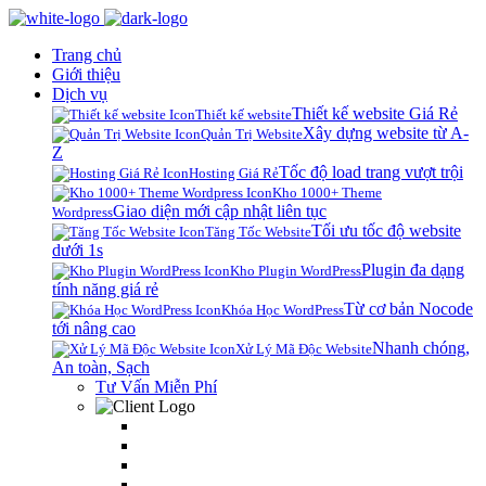
Trang chủ
Giới thiệu
Dịch vụ
Thiết kế website Giá Rẻ
Thiết kế website
Xây dựng website từ A-
Quản Trị Website
Z
Tốc độ load trang vượt trội
Hosting Giá Rẻ
Kho 1000+ Theme
Giao diện mới cập nhật liên tục
Wordpress
Tối ưu tốc độ website
Tăng Tốc Website
dưới 1s
Plugin đa dạng
Kho Plugin WordPress
tính năng giá rẻ
Từ cơ bản Nocode
Khóa Học WordPress
tới nâng cao
Nhanh chóng,
Xử Lý Mã Độc Website
An toàn, Sạch
Tư Vấn Miễn Phí