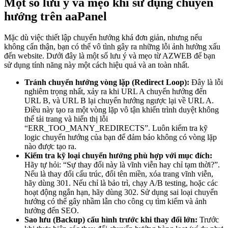
Một số lưu ý và mẹo khi sử dụng chuyển
hướng trên aaPanel
Mặc dù việc thiết lập chuyển hướng khá đơn giản, nhưng nếu
không cẩn thận, bạn có thể vô tình gây ra những lỗi ảnh hưởng xấu
đến website. Dưới đây là một số lưu ý và mẹo từ AZWEB để bạn
sử dụng tính năng này một cách hiệu quả và an toàn nhất.
Tránh chuyển hướng vòng lặp (Redirect Loop):
Đây là lỗi
nghiêm trọng nhất, xảy ra khi URL A chuyển hướng đến
URL B, và URL B lại chuyển hướng ngược lại về URL A.
Điều này tạo ra một vòng lặp vô tận khiến trình duyệt không
thể tải trang và hiển thị lỗi
“ERR_TOO_MANY_REDIRECTS”. Luôn kiểm tra kỹ
logic chuyển hướng của bạn để đảm bảo không có vòng lặp
nào được tạo ra.
Kiểm tra kỹ loại chuyển hướng phù hợp với mục đích:
Hãy tự hỏi: “Sự thay đổi này là vĩnh viễn hay chỉ tạm thời?”.
Nếu là thay đổi cấu trúc, đổi tên miền, xóa trang vĩnh viễn,
hãy dùng 301. Nếu chỉ là bảo trì, chạy A/B testing, hoặc các
hoạt động ngắn hạn, hãy dùng 302. Sử dụng sai loại chuyển
hướng có thể gây nhầm lẫn cho công cụ tìm kiếm và ảnh
hưởng đến SEO.
Sao lưu (Backup) cấu hình trước khi thay đổi lớn:
Trước