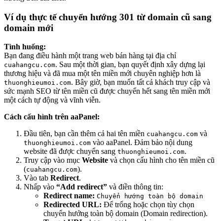
Ví dụ thực tế chuyển hướng 301 từ domain cũ sang
domain mới
Tình huống:
Bạn đang điều hành một trang web bán hàng tại địa chỉ
. Sau một thời gian, bạn quyết định xây dựng lại
cuahangcu.com
thương hiệu và đã mua một tên miền mới chuyên nghiệp hơn là
. Bây giờ, bạn muốn tất cả khách truy cập và
thuonghieumoi.com
sức mạnh SEO từ tên miền cũ được chuyển hết sang tên miền mới
một cách tự động và vĩnh viễn.
Cách cấu hình trên aaPanel:
Đầu tiên, bạn cần thêm cả hai tên miền
và
cuahangcu.com
vào aaPanel. Đảm bảo nội dung
thuonghieumoi.com
website đã được chuyển sang
.
thuonghieumoi.com
Truy cập vào mục
Website
và chọn cấu hình cho tên miền cũ
(
).
cuahangcu.com
Vào tab
Redirect
.
Nhấp vào
“Add redirect”
và điền thông tin:
Redirect name:
Chuyển hướng toàn bộ domain
Redirected URL:
Để trống hoặc chọn tùy chọn
chuyển hướng toàn bộ domain (Domain redirection).