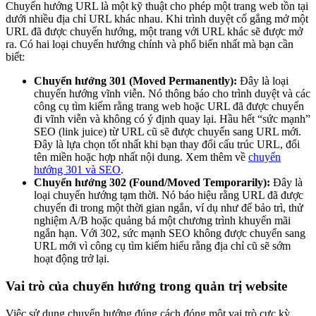
Chuyển hướng URL là một kỹ thuật cho phép một trang web tồn tại
dưới nhiều địa chỉ URL khác nhau. Khi trình duyệt cố gắng mở một
URL đã được chuyển hướng, một trang với URL khác sẽ được mở
ra. Có hai loại chuyển hướng chính và phổ biến nhất mà bạn cần
biết:
Chuyển hướng 301 (Moved Permanently):
Đây là loại
chuyển hướng vĩnh viễn. Nó thông báo cho trình duyệt và các
công cụ tìm kiếm rằng trang web hoặc URL đã được chuyển
đi vĩnh viễn và không có ý định quay lại. Hầu hết “sức mạnh”
SEO (link juice) từ URL cũ sẽ được chuyển sang URL mới.
Đây là lựa chọn tốt nhất khi bạn thay đổi cấu trúc URL, đổi
tên miền hoặc hợp nhất nội dung. Xem thêm về
chuyển
hướng 301 và SEO
.
Chuyển hướng 302 (Found/Moved Temporarily):
Đây là
loại chuyển hướng tạm thời. Nó báo hiệu rằng URL đã được
chuyển đi trong một thời gian ngắn, ví dụ như để bảo trì, thử
nghiệm A/B hoặc quảng bá một chương trình khuyến mãi
ngắn hạn. Với 302, sức mạnh SEO không được chuyển sang
URL mới vì công cụ tìm kiếm hiểu rằng địa chỉ cũ sẽ sớm
hoạt động trở lại.
Vai trò của chuyển hướng trong quản trị website
Việc sử dụng chuyển hướng đúng cách đóng một vai trò cực kỳ