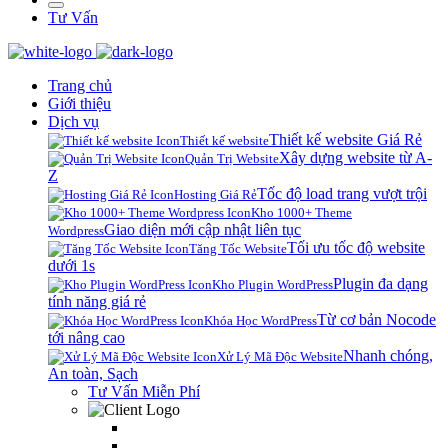
Tư Vấn
Trang chủ
Giới thiệu
Dịch vụ
Thiết kế website Giá Rẻ
Thiết kế website
Xây dựng website từ A-
Quản Trị Website
Z
Tốc độ load trang vượt trội
Hosting Giá Rẻ
Kho 1000+ Theme
Giao diện mới cập nhật liên tục
Wordpress
Tối ưu tốc độ website
Tăng Tốc Website
dưới 1s
Plugin đa dạng
Kho Plugin WordPress
tính năng giá rẻ
Từ cơ bản Nocode
Khóa Học WordPress
tới nâng cao
Nhanh chóng,
Xử Lý Mã Độc Website
An toàn, Sạch
Tư Vấn Miễn Phí