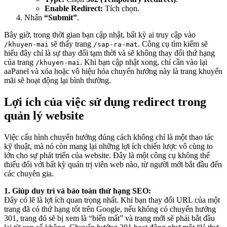
Enable Redirect:
Tích chọn.
Nhấn
“Submit”
.
Bây giờ, trong thời gian bạn cập nhật, bất kỳ ai truy cập vào
sẽ thấy trang
. Công cụ tìm kiếm sẽ
/khuyen-mai
/sap-ra-mat
hiểu đây chỉ là sự thay đổi tạm thời và sẽ không thay đổi thứ hạng
của trang
. Khi bạn cập nhật xong, chỉ cần vào lại
/khuyen-mai
aaPanel và xóa hoặc vô hiệu hóa chuyển hướng này là trang khuyến
mãi sẽ hoạt động lại bình thường.
Lợi ích của việc sử dụng redirect trong
quản lý website
Việc cấu hình chuyển hướng đúng cách không chỉ là một thao tác
kỹ thuật, mà nó còn mang lại những lợi ích chiến lược vô cùng to
lớn cho sự phát triển của website. Đây là một công cụ không thể
thiếu đối với bất kỳ quản trị viên web nào, từ người mới bắt đầu đến
các chuyên gia.
1. Giúp duy trì và bảo toàn thứ hạng SEO:
Đây có lẽ là lợi ích quan trọng nhất. Khi bạn thay đổi URL của một
trang đã có thứ hạng tốt trên Google, nếu không có chuyển hướng
301, trang đó sẽ bị xem là “biến mất” và trang mới sẽ phải bắt đầu