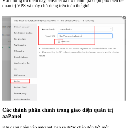
Với những ưu điểm này, aaPanel đã trở thành lựa chọn phổ biến để
quản trị VPS và máy chủ riêng trên toàn thế giới.
Các thành phần chính trong giao diện quản trị
aaPanel
Khi đăng nhập vào aaPanel, bạn sẽ được chào đón bởi một