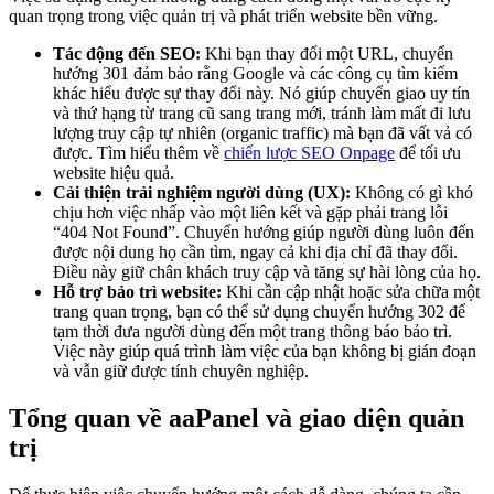
quan trọng trong việc quản trị và phát triển website bền vững.
Tác động đến SEO:
Khi bạn thay đổi một URL, chuyển
hướng 301 đảm bảo rằng Google và các công cụ tìm kiếm
khác hiểu được sự thay đổi này. Nó giúp chuyển giao uy tín
và thứ hạng từ trang cũ sang trang mới, tránh làm mất đi lưu
lượng truy cập tự nhiên (organic traffic) mà bạn đã vất vả có
được. Tìm hiểu thêm về
chiến lược SEO Onpage
để tối ưu
website hiệu quả.
Cải thiện trải nghiệm người dùng (UX):
Không có gì khó
chịu hơn việc nhấp vào một liên kết và gặp phải trang lỗi
“404 Not Found”. Chuyển hướng giúp người dùng luôn đến
được nội dung họ cần tìm, ngay cả khi địa chỉ đã thay đổi.
Điều này giữ chân khách truy cập và tăng sự hài lòng của họ.
Hỗ trợ bảo trì website:
Khi cần cập nhật hoặc sửa chữa một
trang quan trọng, bạn có thể sử dụng chuyển hướng 302 để
tạm thời đưa người dùng đến một trang thông báo bảo trì.
Việc này giúp quá trình làm việc của bạn không bị gián đoạn
và vẫn giữ được tính chuyên nghiệp.
Tổng quan về aaPanel và giao diện quản
trị