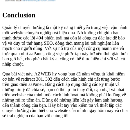
Conclusion
Quản lý chuyển hướng là một kỹ năng thiết yếu trong việc vận hành
một website chuyên nghiệp và hiệu quả. Nó không chỉ giúp bạn
tránh được các lỗi 404 phiền toái mà còn là công cụ đắc lực để bảo
vệ và duy trì thứ hạng SEO, đồng thời mang lại trải nghiệm liền
mạch cho người dùng. Với sự hỗ trợ của một công cụ mạnh mẽ và
trực quan như aaPanel, công việc phức tạp này trở nên đơn giản hơn
bao giờ hết, cho phép bất kỳ ai cũng có thể thực hiện chỉ với vài cú
nhấp chuột.
Qua bài viết này, AZWEB hy vọng bạn đã nắm vững từ khái niệm
cơ bản về redirect 301, 302 đến cách cấu hình chi tiết từng bước
trên giao diện aaPanel. Bằng cách áp dụng đúng các kỹ thuật và
những lưu ý đã chia sẻ, bạn có thể tự tin thay đổi, cập nhật và phát
triển website của mình một cách linh hoạt mà không phải lo lắng về
những rủi ro tiềm ẩn. Đừng để những liên kết gãy làm ảnh hưởng
đến thành công của bạn. Hãy bắt tay vào kiểm tra và thiết lập các
chuyển hướng cần thiết cho website của mình ngay hôm nay và chia
sẻ trải nghiệm của bạn với chúng tôi.