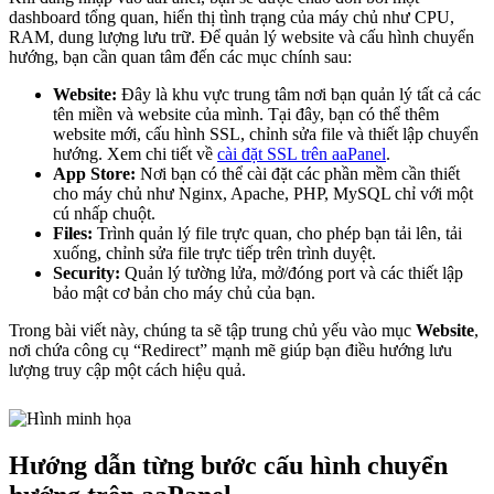
dashboard tổng quan, hiển thị tình trạng của máy chủ như CPU,
RAM, dung lượng lưu trữ. Để quản lý website và cấu hình chuyển
hướng, bạn cần quan tâm đến các mục chính sau:
Website:
Đây là khu vực trung tâm nơi bạn quản lý tất cả các
tên miền và website của mình. Tại đây, bạn có thể thêm
website mới, cấu hình SSL, chỉnh sửa file và thiết lập chuyển
hướng. Xem chi tiết về
cài đặt SSL trên aaPanel
.
App Store:
Nơi bạn có thể cài đặt các phần mềm cần thiết
cho máy chủ như Nginx, Apache, PHP, MySQL chỉ với một
cú nhấp chuột.
Files:
Trình quản lý file trực quan, cho phép bạn tải lên, tải
xuống, chỉnh sửa file trực tiếp trên trình duyệt.
Security:
Quản lý tường lửa, mở/đóng port và các thiết lập
bảo mật cơ bản cho máy chủ của bạn.
Trong bài viết này, chúng ta sẽ tập trung chủ yếu vào mục
Website
,
nơi chứa công cụ “Redirect” mạnh mẽ giúp bạn điều hướng lưu
lượng truy cập một cách hiệu quả.
Hướng dẫn từng bước cấu hình chuyển