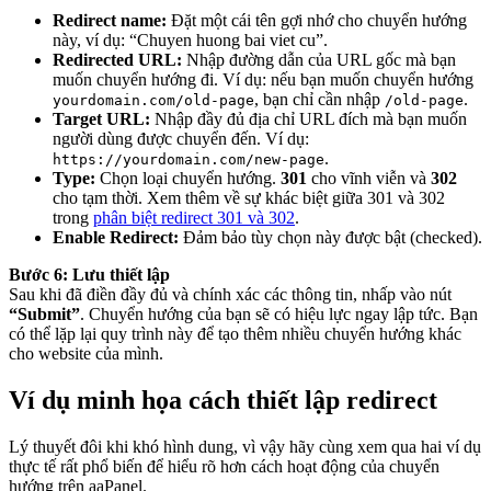
Redirect name:
Đặt một cái tên gợi nhớ cho chuyển hướng
này, ví dụ: “Chuyen huong bai viet cu”.
Redirected URL:
Nhập đường dẫn của URL gốc mà bạn
muốn chuyển hướng đi. Ví dụ: nếu bạn muốn chuyển hướng
, bạn chỉ cần nhập
.
yourdomain.com/old-page
/old-page
Target URL:
Nhập đầy đủ địa chỉ URL đích mà bạn muốn
người dùng được chuyển đến. Ví dụ:
.
https://yourdomain.com/new-page
Type:
Chọn loại chuyển hướng.
301
cho vĩnh viễn và
302
cho tạm thời. Xem thêm về sự khác biệt giữa 301 và 302
trong
phân biệt redirect 301 và 302
.
Enable Redirect:
Đảm bảo tùy chọn này được bật (checked).
Bước 6: Lưu thiết lập
Sau khi đã điền đầy đủ và chính xác các thông tin, nhấp vào nút
“Submit”
. Chuyển hướng của bạn sẽ có hiệu lực ngay lập tức. Bạn
có thể lặp lại quy trình này để tạo thêm nhiều chuyển hướng khác
cho website của mình.
Ví dụ minh họa cách thiết lập redirect
Lý thuyết đôi khi khó hình dung, vì vậy hãy cùng xem qua hai ví dụ
thực tế rất phổ biến để hiểu rõ hơn cách hoạt động của chuyển
hướng trên aaPanel.