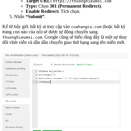
Target URL:
https://thuonghieumoi.com
Type:
Chọn
301 (Permanent Redirect)
.
Enable Redirect:
Tích chọn.
Nhấn
“Submit”
.
Kể từ bây giờ, bất kỳ ai truy cập vào
(hoặc bất kỳ
cuahangcu.com
trang con nào của nó) sẽ được tự động chuyển sang
. Google cũng sẽ hiểu rằng đây là một sự thay
thuonghieumoi.com
đổi vĩnh viễn và dần dần chuyển giao thứ hạng sang tên miền mới.