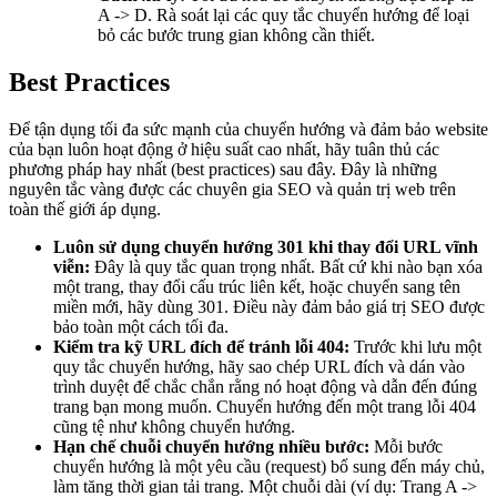
A -> D. Rà soát lại các quy tắc chuyển hướng để loại
bỏ các bước trung gian không cần thiết.
Best Practices
Để tận dụng tối đa sức mạnh của chuyển hướng và đảm bảo website
của bạn luôn hoạt động ở hiệu suất cao nhất, hãy tuân thủ các
phương pháp hay nhất (best practices) sau đây. Đây là những
nguyên tắc vàng được các chuyên gia SEO và quản trị web trên
toàn thế giới áp dụng.
Luôn sử dụng chuyển hướng 301 khi thay đổi URL vĩnh
viễn:
Đây là quy tắc quan trọng nhất. Bất cứ khi nào bạn xóa
một trang, thay đổi cấu trúc liên kết, hoặc chuyển sang tên
miền mới, hãy dùng 301. Điều này đảm bảo giá trị SEO được
bảo toàn một cách tối đa.
Kiểm tra kỹ URL đích để tránh lỗi 404:
Trước khi lưu một
quy tắc chuyển hướng, hãy sao chép URL đích và dán vào
trình duyệt để chắc chắn rằng nó hoạt động và dẫn đến đúng
trang bạn mong muốn. Chuyển hướng đến một trang lỗi 404
cũng tệ như không chuyển hướng.
Hạn chế chuỗi chuyển hướng nhiều bước:
Mỗi bước
chuyển hướng là một yêu cầu (request) bổ sung đến máy chủ,
làm tăng thời gian tải trang. Một chuỗi dài (ví dụ: Trang A ->