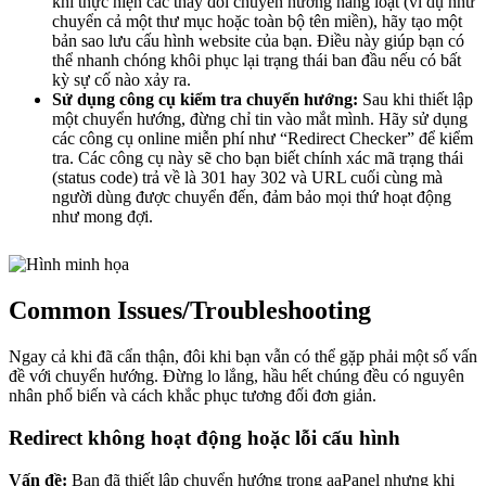
khi thực hiện các thay đổi chuyển hướng hàng loạt (ví dụ như
chuyển cả một thư mục hoặc toàn bộ tên miền), hãy tạo một
bản sao lưu cấu hình website của bạn. Điều này giúp bạn có
thể nhanh chóng khôi phục lại trạng thái ban đầu nếu có bất
kỳ sự cố nào xảy ra.
Sử dụng công cụ kiểm tra chuyển hướng:
Sau khi thiết lập
một chuyển hướng, đừng chỉ tin vào mắt mình. Hãy sử dụng
các công cụ online miễn phí như “Redirect Checker” để kiểm
tra. Các công cụ này sẽ cho bạn biết chính xác mã trạng thái
(status code) trả về là 301 hay 302 và URL cuối cùng mà
người dùng được chuyển đến, đảm bảo mọi thứ hoạt động
như mong đợi.
Common Issues/Troubleshooting
Ngay cả khi đã cẩn thận, đôi khi bạn vẫn có thể gặp phải một số vấn
đề với chuyển hướng. Đừng lo lắng, hầu hết chúng đều có nguyên
nhân phổ biến và cách khắc phục tương đối đơn giản.
Redirect không hoạt động hoặc lỗi cấu hình
Vấn đề:
Bạn đã thiết lập chuyển hướng trong aaPanel nhưng khi