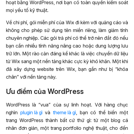
hoạt bằng WordPress, nơi bạn có toàn quyền kiểm soát
mọi yếu tố kỹ thuật.
Về chi phí, gói miễn phí của Wix đi kèm với quảng cáo và
không cho phép sử dụng tên miền riêng, làm giảm tính
chuyên nghiệp. Các gói trả phí có thể trở nên đắt đỏ nếu
bạn cần nhiều tính năng nâng cao hoặc dung lượng lưu
trữ lớn. Một rào cản đáng kể khác là việc chuyển dữ liệu
từ Wix sang một nền tảng khác cực kỳ khó khăn. Một khi
đã xây dựng website trên Wix, bạn gần như bị “khóa
chân” với nền tảng này.
Ưu điểm của WordPress
WordPress là “vua” của sự linh hoạt. Với hàng chục
nghìn
plugin là gì
và
theme là gì
, bạn có thể biến một
trang WordPress thành bất cứ thứ gì: từ một blog cá
nhân đơn giản, một trang portfolio nghệ thuật, cho đến