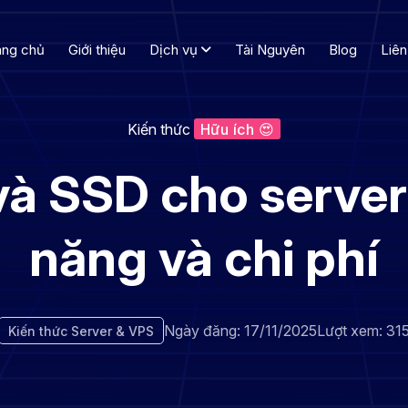
ang chủ
Giới thiệu
Dịch vụ
Tài Nguyên
Blog
Liên
Kiến thức
Hữu ích 😍
à SSD cho server:
năng và chi phí
Ngày đăng: 17/11/2025
Lượt xem: 31
Kiến thức Server & VPS