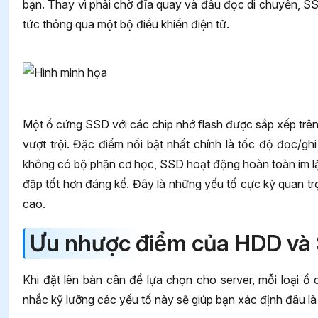
bạn. Thay vì phải chờ đĩa quay và đầu đọc di chuyển, SSD
tức thông qua một bộ điều khiển điện tử.
Một ổ cứng SSD với các chip nhớ flash được sắp xếp trên
vượt trội. Đặc điểm nổi bật nhất chính là tốc độ đọc/gh
không có bộ phận cơ học, SSD hoạt động hoàn toàn im lặn
đập tốt hơn đáng kể. Đây là những yếu tố cực kỳ quan trọ
cao.
Ưu nhược điểm của HDD và 
Khi đặt lên bàn cân để lựa chọn cho server, mỗi loại 
nhắc kỹ lưỡng các yếu tố này sẽ giúp bạn xác định đâu là