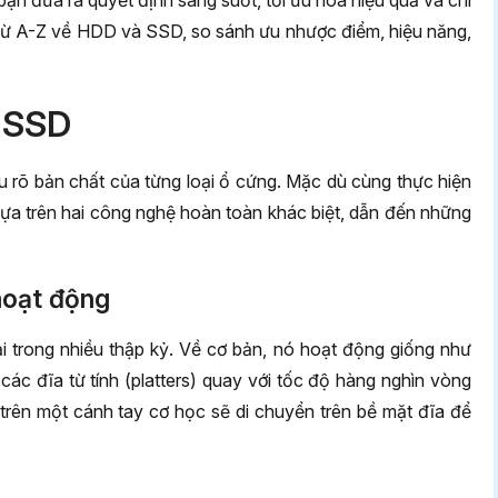
p bạn đưa ra quyết định sáng suốt, tối ưu hóa hiệu quả và chi
iết từ A-Z về HDD và SSD, so sánh ưu nhược điểm, hiệu năng,
à SSD
u rõ bản chất của từng loại ổ cứng. Mặc dù cùng thực hiện
ựa trên hai công nghệ hoàn toàn khác biệt, dẫn đến những
hoạt động
i trong nhiều thập kỷ. Về cơ bản, nó hoạt động giống như
 các đĩa từ tính (platters) quay với tốc độ hàng nghìn vòng
trên một cánh tay cơ học sẽ di chuyển trên bề mặt đĩa để