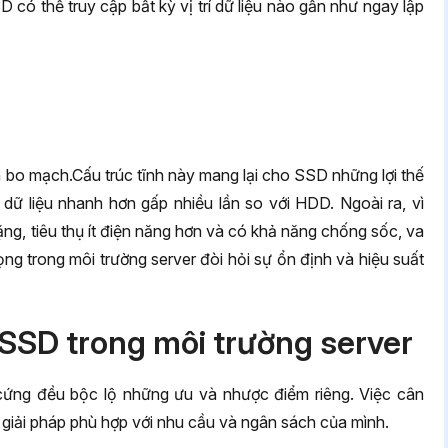
 có thể truy cập bất kỳ vị trí dữ liệu nào gần như ngay lập
 bo mạch.Cấu trúc tĩnh này mang lại cho SSD những lợi thế
i dữ liệu nhanh hơn gấp nhiều lần so với HDD. Ngoài ra, vì
g, tiêu thụ ít điện năng hơn và có khả năng chống sốc, va
ng trong môi trường server đòi hỏi sự ổn định và hiệu suất
SSD trong môi trường server
ổ cứng đều bộc lộ những ưu và nhược điểm riêng. Việc cân
 giải pháp phù hợp với nhu cầu và ngân sách của mình.