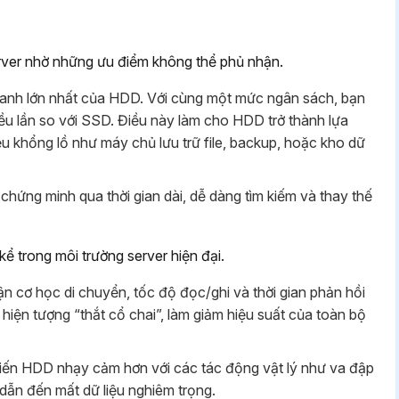
erver nhờ những ưu điểm không thể phủ nhận.
tranh lớn nhất của HDD. Với cùng một mức ngân sách, bạn
u lần so với SSD. Điều này làm cho HDD trở thành lựa
ệu khổng lồ như máy chủ lưu trữ file, backup, hoặc kho dữ
ng minh qua thời gian dài, dễ dàng tìm kiếm và thay thế
 trong môi trường server hiện đại.
n cơ học di chuyển, tốc độ đọc/ghi và thời gian phản hồi
iện tượng “thắt cổ chai”, làm giảm hiệu suất của toàn bộ
ến HDD nhạy cảm hơn với các tác động vật lý như va đập
 dẫn đến mất dữ liệu nghiêm trọng.