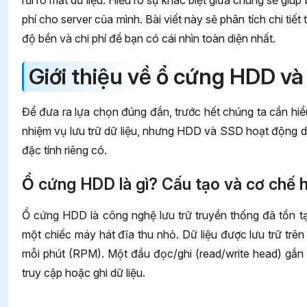
rủi ro mất dữ liệu. Hiểu rõ sự khác biệt giữa chúng sẽ giú
phí cho server của mình. Bài viết này sẽ phân tích chi t
độ bền và chi phí để bạn có cái nhìn toàn diện nhất.
Giới thiệu về ổ cứng HDD v
Để đưa ra lựa chọn đúng đắn, trước hết chúng ta cần hiể
nhiệm vụ lưu trữ dữ liệu, nhưng HDD và SSD hoạt động d
đặc tính riêng có.
Ổ cứng HDD là gì? Cấu tạo và cơ chế 
Ổ cứng HDD là công nghệ lưu trữ truyền thống đã tồn tạ
một chiếc máy hát đĩa thu nhỏ. Dữ liệu được lưu trữ trên
mỗi phút (RPM). Một đầu đọc/ghi (read/write head) gắn 
truy cập hoặc ghi dữ liệu.