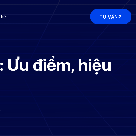
 hệ
TƯ VẤN
 Ưu điểm, hiệu
5