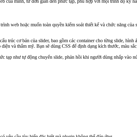
eb của mình, từ đơn giản đến phức tạp, phù hợp với mọi trình độ kỹ n
rình web hoặc muốn toàn quyền kiểm soát thiết kế và chức năng của sl
u trúc cơ bản của slider, bao gồm các container cho từng slide, hình ản
 diện và thẩm mỹ. Bạn sẽ dùng CSS để định dạng kích thước, màu sắc, 
phức tạp như tự động chuyển slide, phản hồi khi người dùng nhấp vào 
có yêu cầu tùy biến đặc biệt mà plugin không thể đáp ứng.