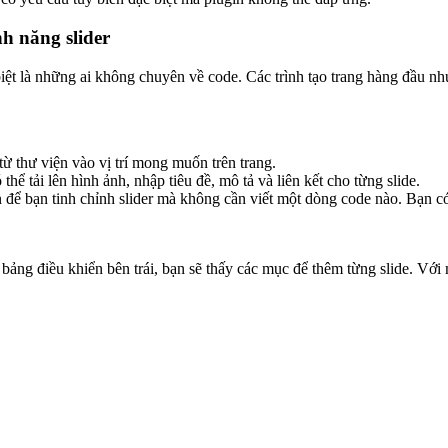
nh năng slider
 biệt là những ai không chuyên về code. Các trình tạo trang hàng đầu n
ừ thư viện vào vị trí mong muốn trên trang.
ể tải lên hình ảnh, nhập tiêu đề, mô tả và liên kết cho từng slide.
để bạn tinh chỉnh slider mà không cần viết một dòng code nào. Bạn có
ảng điều khiển bên trái, bạn sẽ thấy các mục để thêm từng slide. Với m