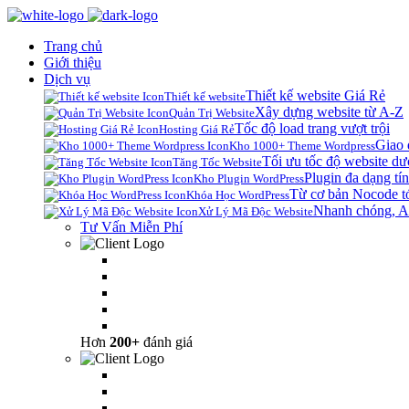
Trang chủ
Giới thiệu
Dịch vụ
Thiết kế website Giá Rẻ
Thiết kế website
Xây dựng website từ A-Z
Quản Trị Website
Tốc độ load trang vượt trội
Hosting Giá Rẻ
Giao 
Kho 1000+ Theme Wordpress
Tối ưu tốc độ website dư
Tăng Tốc Website
Plugin đa dạng tín
Kho Plugin WordPress
Từ cơ bản Nocode t
Khóa Học WordPress
Nhanh chóng, A
Xử Lý Mã Độc Website
Tư Vấn Miễn Phí
Hơn
200+
đánh giá