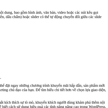
 nội dung, bao gồm hình ảnh, văn bản, video hoặc các nút kêu gọi
ên, dấu chấm) hoặc slider có thể tự động chuyển đổi giữa các slide
.
ó thể đặt ngay những chương trình khuyến mãi hấp dẫn, sản phẩm mới
eting chủ đạo của bạn. Để tìm hiểu chi tiết hơn về chọn lựa giao diện,
mắt kích thích sự tò mò, khuyến khích người dùng khám phá thêm nội
 Để biết cách sử dụng hiệu quả các tính năng nâng cao trong WordPress,