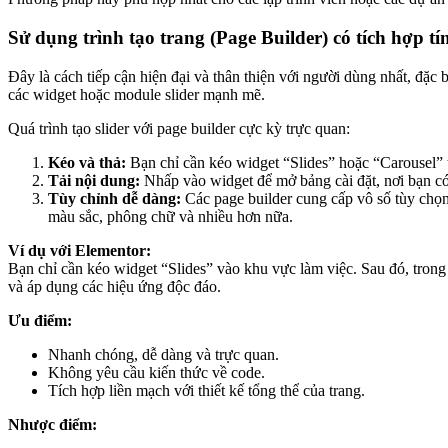
Sử dụng trình tạo trang (Page Builder) có tích hợp tí
Đây là cách tiếp cận hiện đại và thân thiện với người dùng nhất, đặc
các widget hoặc module slider mạnh mẽ.
Quá trình tạo slider với page builder cực kỳ trực quan:
Kéo và thả:
Bạn chỉ cần kéo widget “Slides” hoặc “Carousel” t
Tải nội dung:
Nhấp vào widget để mở bảng cài đặt, nơi bạn có th
Tùy chỉnh dễ dàng:
Các page builder cung cấp vô số tùy chọn 
màu sắc, phông chữ và nhiều hơn nữa.
Ví dụ với Elementor:
Bạn chỉ cần kéo widget “Slides” vào khu vực làm việc. Sau đó, trong b
và áp dụng các hiệu ứng độc đáo.
Ưu điểm:
Nhanh chóng, dễ dàng và trực quan.
Không yêu cầu kiến thức về code.
Tích hợp liền mạch với thiết kế tổng thể của trang.
Nhược điểm: