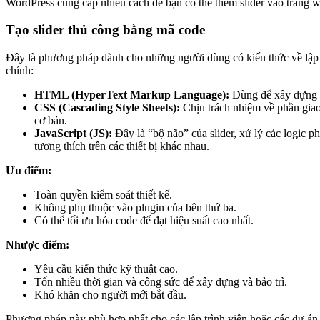
WordPress cung cấp nhiều cách để bạn có thể thêm slider vào trang w
Tạo slider thủ công bằng mã code
Đây là phương pháp dành cho những người dùng có kiến thức về lập t
chính:
HTML (HyperText Markup Language):
Dùng để xây dựng cấ
CSS (Cascading Style Sheets):
Chịu trách nhiệm về phần giao
cơ bản.
JavaScript (JS):
Đây là “bộ não” của slider, xử lý các logic 
tương thích trên các thiết bị khác nhau.
Ưu điểm:
Toàn quyền kiểm soát thiết kế.
Không phụ thuộc vào plugin của bên thứ ba.
Có thể tối ưu hóa code để đạt hiệu suất cao nhất.
Nhược điểm:
Yêu cầu kiến thức kỹ thuật cao.
Tốn nhiều thời gian và công sức để xây dựng và bảo trì.
Khó khăn cho người mới bắt đầu.
Phương pháp này phù hợp nhất cho các lập trình viên hoặc các dự án 