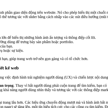
 thành phần giao diện động trên website. Nó cho phép hiển thị một chuỗi
 thể tương tác với slider bằng cách nhấp vào các nút điều hướng (mũi t
lớn để hiển thị những hình ảnh ấn tượng và thông điệp cốt lõi.
ường dùng để trưng bày sản phẩm hoặc portfolio.
 của bạn.
vụ hoặc sự kiện.
ới hạn, giúp trang web trở nên gọn gàng và có tổ chức hơn.
iết kế web
trong việc định hình trải nghiệm người dùng (UX) và chiến lược nội dung
uan trọng
. Thay vì bắt người dùng phải cuộn trang để tìm kiếm, bạn c
tăng khả năng người dùng nhìn thấy và tương tác với các thông điệp mark
ại trang lâu hơn. Các hiệu ứng chuyển động mượt mà và hình ảnh bắt 
e on page) sẽ tăng lên, một tín hiệu tích cực cho các công cụ tìm kiếm.