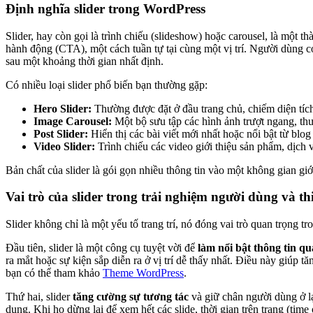
Định nghĩa slider trong WordPress
Slider, hay còn gọi là trình chiếu (slideshow) hoặc carousel, là một
hành động (CTA), một cách tuần tự tại cùng một vị trí. Người dùng có
sau một khoảng thời gian nhất định.
Có nhiều loại slider phổ biến bạn thường gặp:
Hero Slider:
Thường được đặt ở đầu trang chủ, chiếm diện tích 
Image Carousel:
Một bộ sưu tập các hình ảnh trượt ngang, th
Post Slider:
Hiển thị các bài viết mới nhất hoặc nổi bật từ blog
Video Slider:
Trình chiếu các video giới thiệu sản phẩm, dịch 
Bản chất của slider là gói gọn nhiều thông tin vào một không gian gi
Vai trò của slider trong trải nghiệm người dùng và th
Slider không chỉ là một yếu tố trang trí, nó đóng vai trò quan trọng 
Đầu tiên, slider là một công cụ tuyệt vời để
làm nổi bật thông tin q
ra mắt hoặc sự kiện sắp diễn ra ở vị trí dễ thấy nhất. Điều này giúp 
bạn có thể tham khảo
Theme WordPress
.
Thứ hai, slider
tăng cường sự tương tác
và giữ chân người dùng ở l
dung. Khi họ dừng lại để xem hết các slide, thời gian trên trang (tim