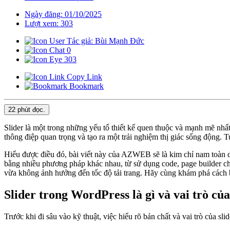
Ngày đăng: 01/10/2025
Lượt xem: 303
Tác giả: Bùi Mạnh Đức
0
303
Copy Link
Bookmark
22 phút
đọc.
Slider là một trong những yếu tố thiết kế quen thuộc và mạnh mẽ nhất
thông điệp quan trọng và tạo ra một trải nghiệm thị giác sống động.
Hiểu được điều đó, bài viết này của AZWEB sẽ là kim chỉ nam toàn diệ
bằng nhiều phương pháp khác nhau, từ sử dụng code, page builder cho
vừa không ảnh hưởng đến tốc độ tải trang. Hãy cùng khám phá cách b
Slider trong WordPress là gì và vai trò của
Trước khi đi sâu vào kỹ thuật, việc hiểu rõ bản chất và vai trò của s