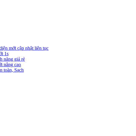
diện mới cập nhật liên tục
ới 1s
h năng giá rẻ
ới nâng cao
n toàn, Sạch