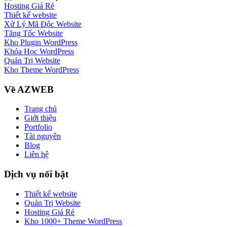
Hosting Giá Rẻ
Thiết kế website
Xử Lý Mã Độc Website
Tăng Tốc Website
Kho Plugin WordPress
Khóa Học WordPress
Quản Trị Website
Kho Theme WordPress
Về AZWEB
Trang chủ
Giới thiệu
Portfolio
Tài nguyên
Blog
Liên hệ
Dịch vụ nổi bật
Thiết kế website
Quản Trị Website
Hosting Giá Rẻ
Kho 1000+ Theme WordPress