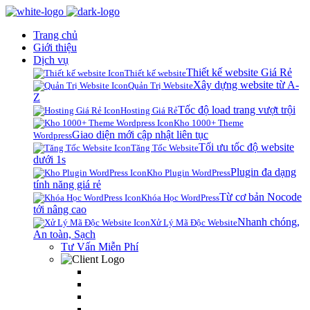
Trang chủ
Giới thiệu
Dịch vụ
Thiết kế website Giá Rẻ
Thiết kế website
Xây dựng website từ A-
Quản Trị Website
Z
Tốc độ load trang vượt trội
Hosting Giá Rẻ
Kho 1000+ Theme
Giao diện mới cập nhật liên tục
Wordpress
Tối ưu tốc độ website
Tăng Tốc Website
dưới 1s
Plugin đa dạng
Kho Plugin WordPress
tính năng giá rẻ
Từ cơ bản Nocode
Khóa Học WordPress
tới nâng cao
Nhanh chóng,
Xử Lý Mã Độc Website
An toàn, Sạch
Tư Vấn Miễn Phí