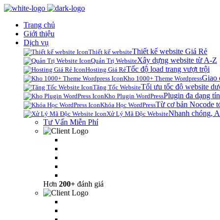
Trang chủ
Giới thiệu
Dịch vụ
Thiết kế website Giá Rẻ
Thiết kế website
Xây dựng website từ A-Z
Quản Trị Website
Tốc độ load trang vượt trội
Hosting Giá Rẻ
Giao 
Kho 1000+ Theme Wordpress
Tối ưu tốc độ website dư
Tăng Tốc Website
Plugin đa dạng tín
Kho Plugin WordPress
Từ cơ bản Nocode t
Khóa Học WordPress
Nhanh chóng, A
Xử Lý Mã Độc Website
Tư Vấn Miễn Phí
Hơn
200+
đánh giá