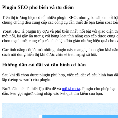
Plugin SEO phổ biến và ưu điểm
Trên thị trường hiện có rất nhiều plugin SEO, nhưng ba cái tên nổi
chung chúng đều cung cấp các công cụ cần thiết để bạn kiểm soát toàn
Yoast SEO là plugin kỳ cựu và phổ biến nhất, nổi bật với giao diện t
mới nổi, lại gây ấn tượng với hàng loạt tính năng cao cấp được cung
chọn mạnh mẽ, cung cấp các thiết lập đơn giản nhưng hiệu quả cho c
Các tính năng cốt lõi mà những plugin này mang lại bao gồm khả năng 
cách nội dung hiển thị khi được chia sẻ trên mạng xã hội.
Hướng dẫn cài đặt và cấu hình cơ bản
Sau khi đã chọn được plugin phù hợp, việc cài đặt và cấu hình ban đ
lập (setup wizard) của plugin.
Bước đầu tiên là thiết lập tiêu đề và
mô tả meta
. Plugin cho phép bạn 
dẫn, kêu gọi người dùng nhấp vào kết quả tìm kiếm của bạn.