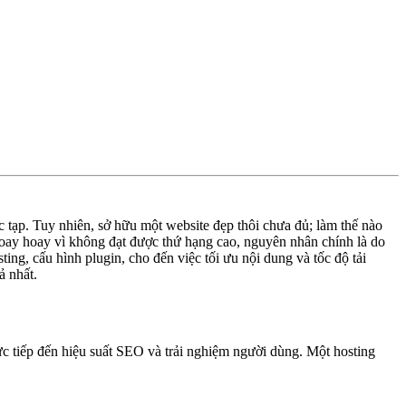
c tạp. Tuy nhiên, sở hữu một website đẹp thôi chưa đủ; làm thế nào
oay hoay vì không đạt được thứ hạng cao, nguyên nhân chính là do
ng, cấu hình plugin, cho đến việc tối ưu nội dung và tốc độ tải
ả nhất.
ực tiếp đến hiệu suất SEO và trải nghiệm người dùng. Một hosting