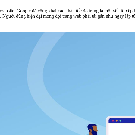
 website. Google đã công khai xác nhận tốc độ trang là một yếu tố xếp h
. Người dùng hiện đại mong đợi trang web phải tải gần như ngay lập tức