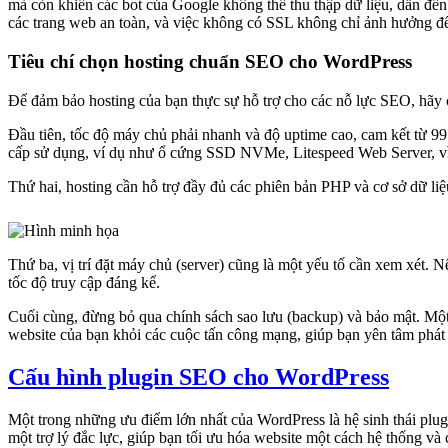
mà còn khiến các bot của Google không thể thu thập dữ liệu, dẫn đến
các trang web an toàn, và việc không có SSL không chỉ ảnh hưởng 
Tiêu chí chọn hosting chuẩn SEO cho WordPress
Để đảm bảo hosting của bạn thực sự hỗ trợ cho các nỗ lực SEO, hãy c
Đầu tiên, tốc độ máy chủ phải nhanh và độ uptime cao, cam kết từ 9
cấp sử dụng, ví dụ như ổ cứng SSD NVMe, Litespeed Web Server, vì 
Thứ hai, hosting cần hỗ trợ đầy đủ các phiên bản PHP và cơ sở dữ li
Thứ ba, vị trí đặt máy chủ (server) cũng là một yếu tố cần xem xét.
tốc độ truy cập đáng kể.
Cuối cùng, đừng bỏ qua chính sách sao lưu (backup) và bảo mật. Mộ
website của bạn khỏi các cuộc tấn công mạng, giúp bạn yên tâm phát 
Cấu hình plugin SEO cho WordPress
Một trong những ưu điểm lớn nhất của WordPress là hệ sinh thái plu
một trợ lý đắc lực, giúp bạn tối ưu hóa website một cách hệ thống và 