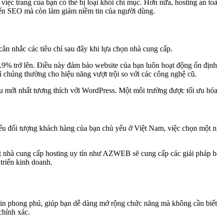
 việc trang của bạn có thể bị loại khỏi chỉ mục. Hơn nữa, hosting an 
đến SEO mà còn làm giảm niềm tin của người dùng.
ân nhắc các tiêu chí sau đây khi lựa chọn nhà cung cấp.
9.9% trở lên. Điều này đảm bảo website của bạn luôn hoạt động ổn địn
chúng thường cho hiệu năng vượt trội so với các công nghệ cũ.
ệu mới nhất tương thích với WordPress. Một môi trường được tối ưu hó
 Nếu đối tượng khách hàng của bạn chủ yếu ở Việt Nam, việc chọn một n
t nhà cung cấp hosting uy tín như AZWEB sẽ cung cấp các giải pháp 
triển kinh doanh.
gin phong phú, giúp bạn dễ dàng mở rộng chức năng mà không cần biết 
chính xác.