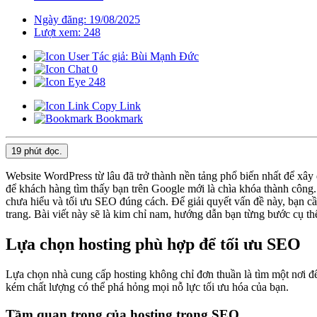
Ngày đăng: 19/08/2025
Lượt xem: 248
Tác giả: Bùi Mạnh Đức
0
248
Copy Link
Bookmark
19 phút
đọc.
Website WordPress từ lâu đã trở thành nền tảng phổ biến nhất để xây
để khách hàng tìm thấy bạn trên Google mới là chìa khóa thành công
chưa hiểu và tối ưu SEO đúng cách. Để giải quyết vấn đề này, bạn cần
trang. Bài viết này sẽ là kim chỉ nam, hướng dẫn bạn từng bước cụ t
Lựa chọn hosting phù hợp để tối ưu SEO
Lựa chọn nhà cung cấp hosting không chỉ đơn thuần là tìm một nơi để
kém chất lượng có thể phá hỏng mọi nỗ lực tối ưu hóa của bạn.
Tầm quan trọng của hosting trong SEO