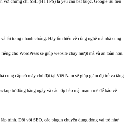
toàn với chứng chỉ SSL (HTTPS) là yêu cầu bắt buộc. Google ưu tiên
h và tải trang nhanh chóng. Hãy tìm hiểu về công nghệ mà nhà cung
a riêng cho WordPress sẽ giúp website chạy mượt mà và an toàn hơn.
hà cung cấp có máy chủ đặt tại Việt Nam sẽ giúp giảm độ trễ và tăng
backup tự động hàng ngày và các lớp bảo mật mạnh mẽ để bảo vệ
lập trình. Đối với SEO, các plugin chuyên dụng đóng vai trò như