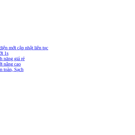
diện mới cập nhật liên tục
ới 1s
h năng giá rẻ
ới nâng cao
n toàn, Sạch