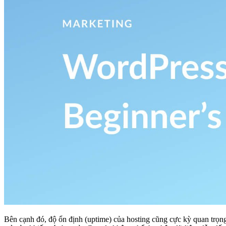
Bên cạnh đó, độ ổn định (uptime) của hosting cũng cực kỳ quan trọ