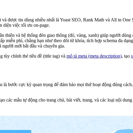
 bật và được tin dùng nhiều nhất là Yoast SEO, Rank Math và All in O
 diện việc tối ưu on-page.
hân thiện và hệ thống đèn giao thông (đỏ, vàng, xanh) giúp người dùng
 cấp miễn phí, chẳng hạn như theo dõi từ khóa, tích hợp schema đa dạng
ả người mới bắt đầu và chuyên gia.
tùy chỉnh thẻ tiêu đề (title tag) và
mô tả meta (meta description)
, tạo
ầu là bước cực kỳ quan trọng để đảm bảo mọi thứ hoạt động đúng cách.
tạo các mẫu tự động cho trang chủ, bài viết, trang, và các loại nội du