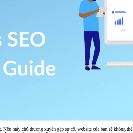
ng. Nếu máy chủ thường xuyên gặp sự cố, website của bạn sẽ không thể