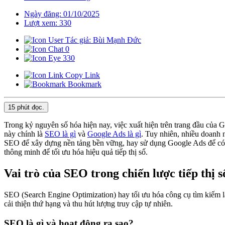
Ngày đăng: 01/10/2025
Lượt xem: 330
Tác giả: Bùi Mạnh Đức
0
330
Copy Link
Bookmark
15 phút
đọc.
Trong kỷ nguyên số hóa hiện nay, việc xuất hiện trên trang đầu của
này chính là
SEO là gì
và
Google Ads là gì
. Tuy nhiên, nhiều doanh 
SEO để xây dựng nền tảng bền vững, hay sử dụng Google Ads để có kế
thông minh để tối ưu hóa hiệu quả tiếp thị số.
Vai trò của SEO trong chiến lược tiếp thị s
SEO (Search Engine Optimization) hay tối ưu hóa công cụ tìm kiếm l
cải thiện thứ hạng và thu hút lượng truy cập tự nhiên.
SEO là gì và hoạt động ra sao?