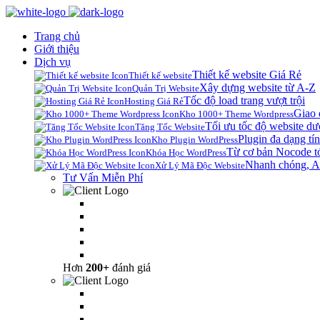
Trang chủ
Giới thiệu
Dịch vụ
Thiết kế website Giá Rẻ
Thiết kế website
Xây dựng website từ A-Z
Quản Trị Website
Tốc độ load trang vượt trội
Hosting Giá Rẻ
Giao 
Kho 1000+ Theme Wordpress
Tối ưu tốc độ website dư
Tăng Tốc Website
Plugin đa dạng tín
Kho Plugin WordPress
Từ cơ bản Nocode t
Khóa Học WordPress
Nhanh chóng, A
Xử Lý Mã Độc Website
Tư Vấn Miễn Phí
Hơn
200+
đánh giá