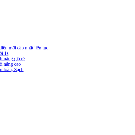
diện mới cập nhật liên tục
ới 1s
h năng giá rẻ
ới nâng cao
n toàn, Sạch