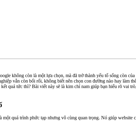
 Google không còn là một lựa chọn, mà đã trở thành yếu tố sống còn c
nghiệp vẫn còn bối rối, không biết nên chọn con đường nào hay làm th
t quả tức thì? Bài viết này sẽ là kim chỉ nam giúp bạn hiểu rõ vai t
ố
à một quá trình phức tạp nhưng vô cùng quan trọng. Nó giúp website c