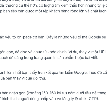
a dài thường cụ thể hơn, có lượng tìm kiếm thấp hơn nhưng tỷ lệ 
iúp bạn tiếp cận được một tệp khách hàng rộng lớn và chất lượn
u các yếu tố on-page cơ bản. Đây là những yếu tố mà Google sử
gắn gọn, dễ đọc và chứa từ khóa chính. Ví dụ, thay vì một UR
ch dễ dàng trong trang quản trị sản phẩm hoặc bài viết.
 xanh lớn nhất bạn thấy trên kết quả tìm kiếm Google. Tiêu đề
của bạn thay vì của đối thủ.
n bản ngắn gọn (khoảng 150-160 ký tự) nằm dưới tiêu đề trang
 kích thích người dùng nhấp vào và tăng tỷ lệ click (CTR).