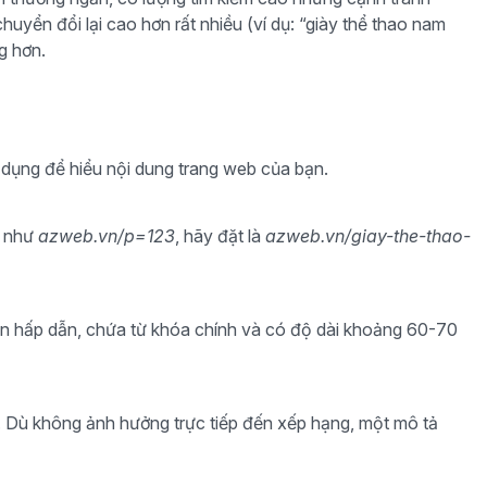
chuyển đổi lại cao hơn rất nhiều (ví dụ: “giày thể thao nam
g hơn.
 dụng để hiểu nội dung trang web của bạn.
L như
azweb.vn/p=123
, hãy đặt là
azweb.vn/giay-the-thao-
 cần hấp dẫn, chứa từ khóa chính và có độ dài khoảng 60-70
. Dù không ảnh hưởng trực tiếp đến xếp hạng, một mô tả