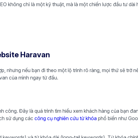
SEO không chỉ là một kỹ thuật, mà là một chiến lược đầu tư dài
ebsite Haravan
, nhưng nếu bạn đi theo một lộ trình rõ ràng, mọi thứ sẽ trở 
van của mình ngay từ đầu.
nh công. Đây là quá trình tìm hiểu xem khách hàng của bạn đa
ách sử dụng các
công cụ nghiên cứu từ khóa
phổ biến như Goo
ead keywords) và từ khóa dài (long-tail keywords). Từ khóa chí