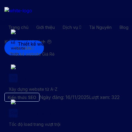
Trang chủ
Giới thiệu
Dịch vụ
Tài Nguyên
Blog
Kiến thức
Hữu ích 😍
Thiết kế website
TƯ VẤN
Thiết kế website Giá Rẻ
Hướng Dẫn SEO 
Quản Trị Website
Xây dựng website từ A-Z
Ngày đăng: 16/11/2025
Lượt xem: 322
Kiến thức SEO
Hosting Giá Rẻ
Tốc độ load trang vượt trội