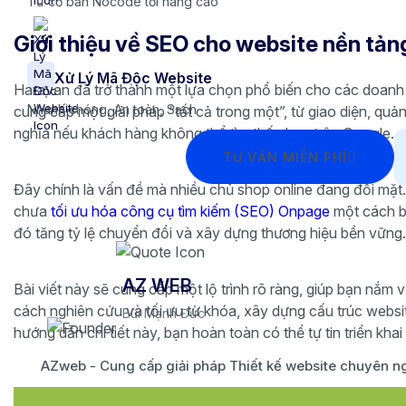
Từ cơ bản Nocode tới nâng cao
Giới thiệu về SEO cho website nền tả
Xử Lý Mã Độc Website
Haravan đã trở thành một lựa chọn phổ biến cho các doanh
Nhanh chóng, An toàn, Sạch
cung cấp một giải pháp “tất cả trong một”, từ giao diện, q
nghĩa nếu khách hàng không thể tìm thấy bạn trên Google.
TƯ VẤN MIỄN PHÍ
Đây chính là vấn đề mà nhiều chủ shop online đang đối mặt. 
chưa
tối ưu hóa công cụ tìm kiếm (SEO) Onpage
một cách bà
đó tăng tỷ lệ chuyển đổi và xây dựng thương hiệu bền vững.
AZ WEB
Bài viết này sẽ cung cấp một lộ trình rõ ràng, giúp bạn nắm 
cách nghiên cứu và tối ưu từ khóa, xây dựng cấu trúc webs
Bùi Mạnh Đức
hướng dẫn chi tiết này, bạn hoàn toàn có thể tự tin triển k
AZweb - Cung cấp giải pháp Thiết kế website chuyên ng