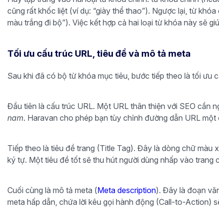
cũng rất khốc liệt (ví dụ: “giày thể thao”). Ngược lại, từ khó
màu trắng đi bộ”). Việc kết hợp cả hai loại từ khóa này sẽ g
Tối ưu cấu trúc URL, tiêu đề và mô tả meta
Sau khi đã có bộ từ khóa mục tiêu, bước tiếp theo là tối ư
Đầu tiên là cấu trúc URL. Một URL thân thiện với SEO cần n
nam
. Haravan cho phép bạn tùy chỉnh đường dẫn URL một cá
Tiếp theo là tiêu đề trang (Title Tag). Đây là dòng chữ màu
ký tự. Một tiêu đề tốt sẽ thu hút người dùng nhấp vào trang 
Cuối cùng là mô tả meta (
Meta description
). Đây là đoạn vă
meta hấp dẫn, chứa lời kêu gọi hành động (Call-to-Action) sẽ