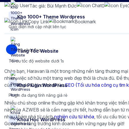
Tác giả: Bùi Mạnh Đức
0
Kho 1000+ Theme Wordpress
Copy Link
Bookmark
Giao diện mới cập nhật liên tục
20 phút
đọc.
Tăng Tốc Website
Tối ưu tốc độ website dưới 1s
Chào bạn, Haravan là một trong những nền tảng thương mại
nhiên, việc sở hữu một trang web đẹp thôi là chưa đủ. Để t
của Google. Đây chính là lúc
SEO (Tối ưu hóa công cụ tìm k
Kho Plugin WordPress
Plugin đa dạng tính năng giá rẻ
Nhiều chủ shop online thường gặp khó khăn trong việc triển
này của AZWEB sẽ là cẩm nang chi tiết, hướng dẫn bạn từ 
nhau khám phá từ cách
nghiên cứu từ khóa
, tối ưu cấu trúc
Khóa Học WordPress
Google và tăng trưởng kinh doanh bền vững ngay bây giờ!