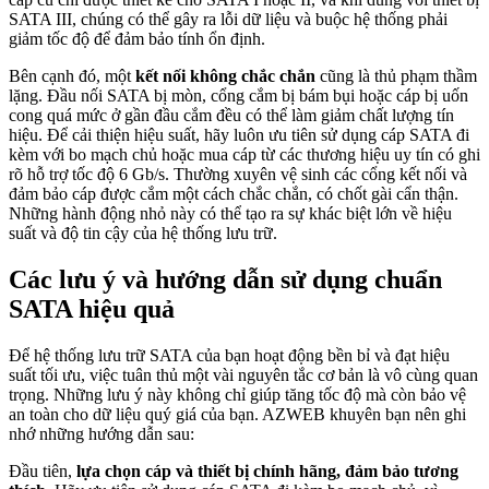
SATA III, chúng có thể gây ra lỗi dữ liệu và buộc hệ thống phải
giảm tốc độ để đảm bảo tính ổn định.
Bên cạnh đó, một
kết nối không chắc chắn
cũng là thủ phạm thầm
lặng. Đầu nối SATA bị mòn, cổng cắm bị bám bụi hoặc cáp bị uốn
cong quá mức ở gần đầu cắm đều có thể làm giảm chất lượng tín
hiệu. Để cải thiện hiệu suất, hãy luôn ưu tiên sử dụng cáp SATA đi
kèm với bo mạch chủ hoặc mua cáp từ các thương hiệu uy tín có ghi
rõ hỗ trợ tốc độ 6 Gb/s. Thường xuyên vệ sinh các cổng kết nối và
đảm bảo cáp được cắm một cách chắc chắn, có chốt gài cẩn thận.
Những hành động nhỏ này có thể tạo ra sự khác biệt lớn về hiệu
suất và độ tin cậy của hệ thống lưu trữ.
Các lưu ý và hướng dẫn sử dụng chuẩn
SATA hiệu quả
Để hệ thống lưu trữ SATA của bạn hoạt động bền bỉ và đạt hiệu
suất tối ưu, việc tuân thủ một vài nguyên tắc cơ bản là vô cùng quan
trọng. Những lưu ý này không chỉ giúp tăng tốc độ mà còn bảo vệ
an toàn cho dữ liệu quý giá của bạn. AZWEB khuyên bạn nên ghi
nhớ những hướng dẫn sau:
Đầu tiên,
lựa chọn cáp và thiết bị chính hãng, đảm bảo tương