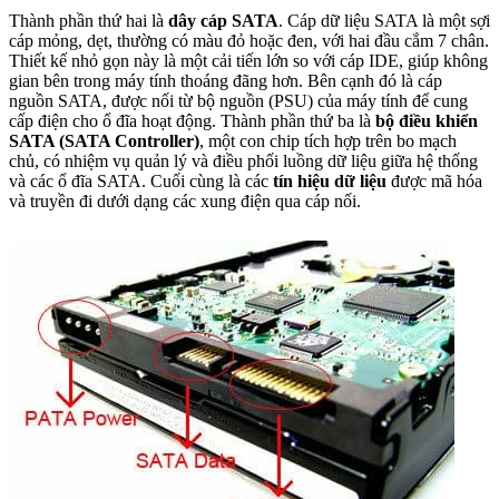
Thành phần thứ hai là
dây cáp SATA
. Cáp dữ liệu SATA là một sợi
cáp mỏng, dẹt, thường có màu đỏ hoặc đen, với hai đầu cắm 7 chân.
Thiết kế nhỏ gọn này là một cải tiến lớn so với cáp IDE, giúp không
gian bên trong máy tính thoáng đãng hơn. Bên cạnh đó là cáp
nguồn SATA, được nối từ bộ nguồn (PSU) của máy tính để cung
cấp điện cho ổ đĩa hoạt động. Thành phần thứ ba là
bộ điều khiển
SATA (SATA Controller)
, một con chip tích hợp trên bo mạch
chủ, có nhiệm vụ quản lý và điều phối luồng dữ liệu giữa hệ thống
và các ổ đĩa SATA. Cuối cùng là các
tín hiệu dữ liệu
được mã hóa
và truyền đi dưới dạng các xung điện qua cáp nối.