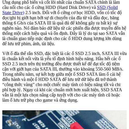
Ứng dụng phổ biến và cốt lõi nhất của chuẩn SATA chính là làm
cầu nối cho các ổ cứng HDD (Hard Disk Drive) và
SSD (Solid
State Drive)
2.5 inch. Đối với ổ cứng cơ học HDD, vốn có tốc độ
đọc/ghi bị giới hạn bởi sự di chuyển của đĩa từ và đầu đọc, băng
thông 6 Gb/s của SATA III là quá đủ để không gây ra bất kỳ sự
nghẽn nào. Nó đảm bảo dữ liệu từ các phiến đĩa được truyền đến hệ
thống một cách hiệu quả và ổn định. Đây là lý do tại sao SATA vẫn
là chuẩn giao tiếp mặc định cho các ổ HDD dung lượng lớn dùng
để lưu trữ phim, ảnh, tài liệu.
Với ổ đĩa thể rắn SSD, đặc biệt là các ổ SSD 2.5 inch, SATA III vừa
là chuẩn kết nối vừa là yếu tố định hình hiệu năng. Hầu hết các ổ
SSD 2.5 inch trên thị trường đều được thiết kế để đạt tốc độ tiệm
cận với giới hạn của SATA III, thường vào khoảng 550-560 MB/s.
Trong nhiều năm, sự kết hợp giữa một ổ SSD SATA làm ổ cài hệ
điều hành và một ổ HDD SATA để lưu trữ dữ liệu đã trở thành
“công thức vàng” cho một chiếc máy tính có hiệu năng tốt và chi
phí hợp lý. Ngay cả khi các chuẩn mới hơn xuất hiện, SSD SATA
vẫn là một lựa chọn nâng cấp tuyệt vời cho các máy tính cũ hoặc
làm ổ lưu trữ phụ cho game và ứng dụng.