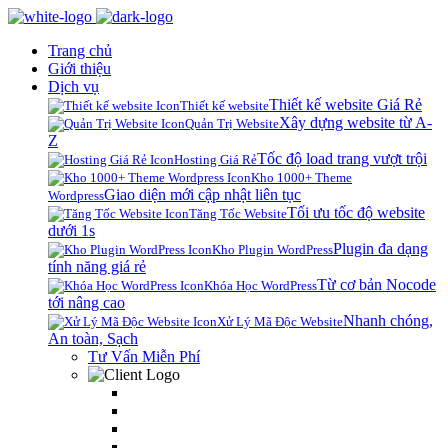
Trang chủ
Giới thiệu
Dịch vụ
Thiết kế website Giá Rẻ
Thiết kế website
Xây dựng website từ A-
Quản Trị Website
Z
Tốc độ load trang vượt trội
Hosting Giá Rẻ
Kho 1000+ Theme
Giao diện mới cập nhật liên tục
Wordpress
Tối ưu tốc độ website
Tăng Tốc Website
dưới 1s
Plugin đa dạng
Kho Plugin WordPress
tính năng giá rẻ
Từ cơ bản Nocode
Khóa Học WordPress
tới nâng cao
Nhanh chóng,
Xử Lý Mã Độc Website
An toàn, Sạch
Tư Vấn Miễn Phí