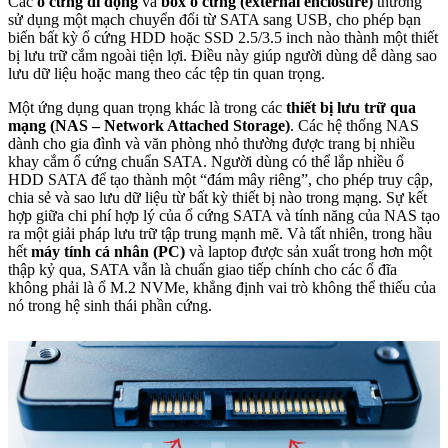
Các
ổ cứng di động
và
box ổ cứng (external enclosure)
thường
sử dụng một mạch chuyển đổi từ SATA sang USB, cho phép bạn
biến bất kỳ ổ cứng HDD hoặc SSD 2.5/3.5 inch nào thành một thiết
bị lưu trữ cắm ngoài tiện lợi. Điều này giúp người dùng dễ dàng sao
lưu dữ liệu hoặc mang theo các tệp tin quan trọng.
Một ứng dụng quan trọng khác là trong các
thiết bị lưu trữ qua
mạng (NAS – Network Attached Storage)
. Các hệ thống NAS
dành cho gia đình và văn phòng nhỏ thường được trang bị nhiều
khay cắm ổ cứng chuẩn SATA. Người dùng có thể lắp nhiều ổ
HDD SATA để tạo thành một “đám mây riêng”, cho phép truy cập,
chia sẻ và sao lưu dữ liệu từ bất kỳ thiết bị nào trong mạng. Sự kết
hợp giữa chi phí hợp lý của ổ cứng SATA và tính năng của NAS tạo
ra một giải pháp lưu trữ tập trung mạnh mẽ. Và tất nhiên, trong hầu
hết
máy tính cá nhân (PC)
và laptop được sản xuất trong hơn một
thập kỷ qua, SATA vẫn là chuẩn giao tiếp chính cho các ổ đĩa
không phải là ổ M.2 NVMe, khẳng định vai trò không thể thiếu của
nó trong hệ sinh thái phần cứng.