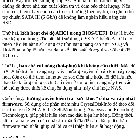
thích
. Hãy ưu tiên sử dụng cáp SATA đi kèm bo mạch chủ, vì
chúng đã được nhà sản xuất kiểm tra và đảm bảo chất lượng. Nếu
cần mua thêm, hãy chọn cáp từ các thương hiệu uy tín, có ghi rõ hỗ
trợ chuẩn SATA III (6 Gb/s) để không làm nghẽn hiệu năng của
SSD.
Thứ hai,
kích hoạt chế độ AHCI trong BIOS/UEFI
. Đây là bước
cực kỳ quan trọng, đặc biệt khi sử dụng ổ SSD. Chế độ AHCI cho
phép hệ điều hành sử dụng các tính năng nâng cao như NCQ và
Hot-Plug, giúp tối ưu hóa đáng kể hiệu suất đọc/ghi so với chế độ
IDE cũ.
Thứ ba,
hạn chế rút nóng (hot-plug) khi không cần thiết
. Mặc dù
SATA hỗ trợ tính năng này, việc thường xuyên rút cáp khi máy đang
hoạt động có thể tiềm ẩn nguy cơ sốc điện nhẹ hoặc lỗi dữ liệu nếu
thao tác không đúng cách. Chỉ nên sử dụng tính năng này trên các
hệ thống được thiết kế chuyên dụng như máy chủ hoặc NAS.
Cuối cùng,
thường xuyên kiểm tra “sức khỏe” ổ đĩa và cập nhật
firmware
. Sử dụng các phần mềm như CrystalDiskInfo để theo dõi
các thông số S.M.A.R.T. (Self-Monitoring, Analysis and Reporting
Technology), giúp phát hiện sớm các dấu hiệu hư hỏng. Đồng thời,
kiểm tra trang web của nhà sản xuất ổ đĩa để cập nhật phiên bản
firmware mới nhất, giúp vá lỗi và cải thiện hiệu suất hoạt động.