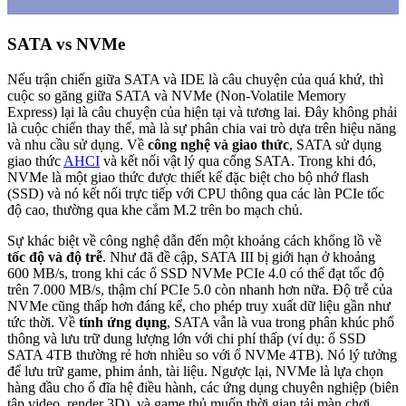
SATA vs NVMe
Nếu trận chiến giữa SATA và IDE là câu chuyện của quá khứ, thì
cuộc so găng giữa SATA và NVMe (Non-Volatile Memory
Express) lại là câu chuyện của hiện tại và tương lai. Đây không phải
là cuộc chiến thay thế, mà là sự phân chia vai trò dựa trên hiệu năng
và nhu cầu sử dụng. Về
công nghệ và giao thức
, SATA sử dụng
giao thức
AHCI
và kết nối vật lý qua cổng SATA. Trong khi đó,
NVMe là một giao thức được thiết kế đặc biệt cho bộ nhớ flash
(SSD) và nó kết nối trực tiếp với CPU thông qua các làn PCIe tốc
độ cao, thường qua khe cắm M.2 trên bo mạch chủ.
Sự khác biệt về công nghệ dẫn đến một khoảng cách khổng lồ về
tốc độ và độ trễ
. Như đã đề cập, SATA III bị giới hạn ở khoảng
600 MB/s, trong khi các ổ SSD NVMe PCIe 4.0 có thể đạt tốc độ
trên 7.000 MB/s, thậm chí PCIe 5.0 còn nhanh hơn nữa. Độ trễ của
NVMe cũng thấp hơn đáng kể, cho phép truy xuất dữ liệu gần như
tức thời. Về
tính ứng dụng
, SATA vẫn là vua trong phân khúc phổ
thông và lưu trữ dung lượng lớn với chi phí thấp (ví dụ: ổ SSD
SATA 4TB thường rẻ hơn nhiều so với ổ NVMe 4TB). Nó lý tưởng
để lưu trữ game, phim ảnh, tài liệu. Ngược lại, NVMe là lựa chọn
hàng đầu cho ổ đĩa hệ điều hành, các ứng dụng chuyên nghiệp (biên
tập video, render 3D), và game thủ muốn thời gian tải màn chơi