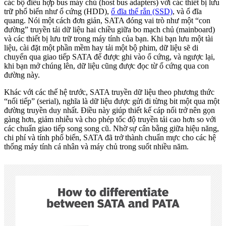
các bộ điều hợp bus máy chủ (host bus adapters) với các thiết bị lưu
trữ phổ biến như ổ cứng (HDD),
ổ đĩa thể rắn (SSD)
, và ổ đĩa
quang. Nói một cách đơn giản, SATA đóng vai trò như một “con
đường” truyền tải dữ liệu hai chiều giữa bo mạch chủ (mainboard)
và các thiết bị lưu trữ trong máy tính của bạn. Khi bạn lưu một tài
liệu, cài đặt một phần mềm hay tải một bộ phim, dữ liệu sẽ di
chuyển qua giao tiếp SATA để được ghi vào ổ cứng, và ngược lại,
khi bạn mở chúng lên, dữ liệu cũng được đọc từ ổ cứng qua con
đường này.
Khác với các thế hệ trước, SATA truyền dữ liệu theo phương thức
“nối tiếp” (serial), nghĩa là dữ liệu được gửi đi từng bit một qua một
đường truyền duy nhất. Điều này giúp thiết kế cáp nối trở nên gọn
gàng hơn, giảm nhiễu và cho phép tốc độ truyền tải cao hơn so với
các chuẩn giao tiếp song song cũ. Nhờ sự cân bằng giữa hiệu năng,
chi phí và tính phổ biến, SATA đã trở thành chuẩn mực cho các hệ
thống máy tính cá nhân và máy chủ trong suốt nhiều năm.