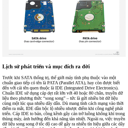
Lịch sử phát triển và mục đích ra đời
Trước khi SATA thống trị, thế giới máy tính phụ thuộc vào một
chuẩn giao tiếp có tên là PATA (Parallel ATA), hay còn được biết
đến với cái tên quen thuộc là IDE (Integrated Drive Electronics).
Chuẩn IDE sử dụng cáp dẹt rất lớn với 40 hoặc 80 chân, truyền dữ
liệu theo phương thức “song song” – tức là gửi nhiều bit dữ liệu
cùng một lúc qua nhiều dây dẫn. Dù mang tính cách mạng vào thời
điểm ra mắt, IDE dần bộc lộ nhiều nhược điểm khi công nghệ phát
triển. Cáp IDE to bản, cồng kềnh gây cản trở luồng không khí trong
thùng máy, ảnh hưởng đến khả năng tản nhiệt. Ngoài ra, việc truyền
dữ liệu song song ở tốc độ cao dễ gây ra nhiễu tín hiệu giữa các dây