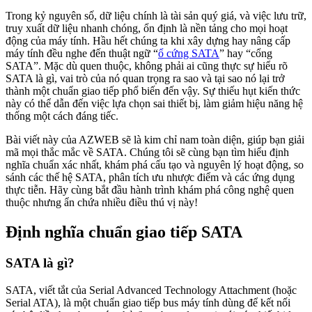
Trong kỷ nguyên số, dữ liệu chính là tài sản quý giá, và việc lưu trữ,
truy xuất dữ liệu nhanh chóng, ổn định là nền tảng cho mọi hoạt
động của máy tính. Hầu hết chúng ta khi xây dựng hay nâng cấp
máy tính đều nghe đến thuật ngữ “
ổ cứng SATA
” hay “cổng
SATA”. Mặc dù quen thuộc, không phải ai cũng thực sự hiểu rõ
SATA là gì, vai trò của nó quan trọng ra sao và tại sao nó lại trở
thành một chuẩn giao tiếp phổ biến đến vậy. Sự thiếu hụt kiến thức
này có thể dẫn đến việc lựa chọn sai thiết bị, làm giảm hiệu năng hệ
thống một cách đáng tiếc.
Bài viết này của AZWEB sẽ là kim chỉ nam toàn diện, giúp bạn giải
mã mọi thắc mắc về SATA. Chúng tôi sẽ cùng bạn tìm hiểu định
nghĩa chuẩn xác nhất, khám phá cấu tạo và nguyên lý hoạt động, so
sánh các thế hệ SATA, phân tích ưu nhược điểm và các ứng dụng
thực tiễn. Hãy cùng bắt đầu hành trình khám phá công nghệ quen
thuộc nhưng ẩn chứa nhiều điều thú vị này!
Định nghĩa chuẩn giao tiếp SATA
SATA là gì?
SATA, viết tắt của Serial Advanced Technology Attachment (hoặc
Serial ATA), là một chuẩn giao tiếp bus máy tính dùng để kết nối