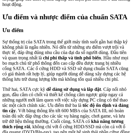
hoạt động.
Ưu điểm và nhược điểm của chuẩn SATA
Ưu điểm
Sự thống trị của SATA trong thế giới máy tính suốt gần hai thập kỷ
không phải là ngẫu nhiên. Nó đến từ những ưu điểm vượt trội và
thực tế, đáp ứng đúng nhu cầu của đại đa số người dùng. Đầu tiên
và quan trọng nhất là
chi phí thấp và tính phổ biến
. Hầu như mọi
bo mạch chủ từ phổ thông đến cao cấp đều được trang bị nhiều
cổng SATA. Các ổ cứng HDD và SSD sử dụng chuẩn SATA cũng
có giá thành rất hợp lý, giúp người dùng dễ dàng xây dựng các hệ
thống lưu trữ dung lượng lớn mà không tốn quá nhiều chi phí.
Thứ hai, SATA cực kỳ
dễ dàng sử dụng và lắp đặt
. Cáp nối nhỏ
gọn, đầu cắm có chốt và thiết kế chống cắm ngược giúp ngay cả
những người mới làm quen với việc xây dựng PC cũng có thể thao
tác một cách chính xác. Ưu điểm thứ ba là
tốc độ ổn định và đáng
tin cậy
. Với băng thông lên tới 600 MB/s của SATA III, nó hoàn
toàn đủ sức đáp ứng cho các tác vụ hàng ngày, chơi game, và lưu
trữ dữ liệu thông thường. Cuối cùng, SATA có
khả năng tương
thích rộng rãi
, không chỉ với ổ cứng HDD/SSD mà còn cả với ổ
đĩa quang (DVD/Blu-ray), tạo nên một hệ sinh thái phần cứng đồng