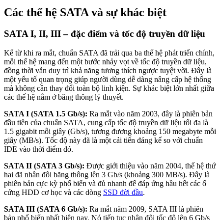
Các thế hệ SATA và sự khác biệt
SATA I, II, III – đặc điểm và tốc độ truyền dữ liệu
Kể từ khi ra mắt, chuẩn SATA đã trải qua ba thế hệ phát triển chính,
mỗi thế hệ mang đến một bước nhảy vọt về tốc độ truyền dữ liệu,
đồng thời vẫn duy trì khả năng tương thích ngược tuyệt vời. Đây là
một yếu tố quan trọng giúp người dùng dễ dàng nâng cấp hệ thống
mà không cần thay đổi toàn bộ linh kiện. Sự khác biệt lớn nhất giữa
các thế hệ nằm ở băng thông lý thuyết.
SATA I (SATA 1.5 Gb/s):
Ra mắt vào năm 2003, đây là phiên bản
đầu tiên của chuẩn SATA, cung cấp tốc độ truyền dữ liệu tối đa là
1.5 gigabit mỗi giây (Gb/s), tương đương khoảng 150 megabyte mỗi
giây (MB/s). Tốc độ này đã là một cải tiến đáng kể so với chuẩn
IDE vào thời điểm đó.
SATA II (SATA 3 Gb/s):
Được giới thiệu vào năm 2004, thế hệ thứ
hai đã nhân đôi băng thông lên 3 Gb/s (khoảng 300 MB/s). Đây là
phiên bản cực kỳ phổ biến và đủ nhanh để đáp ứng hầu hết các ổ
cứng HDD cơ học và các dòng
SSD đời đầu
.
SATA III (SATA 6 Gb/s):
Ra mắt năm 2009, SATA III là phiên
bản phổ biến nhất hiện nay. Nó tiếp tục nhân đôi tốc độ lên 6 Gb/s