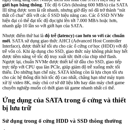
giới hạn băng thông
. Tốc độ 6 Gb/s (khoảng 600 MB/s) của SATA
III từng được xem là rất nhanh, nhưng giờ đây nó đã trở thành “nút
thắt cổ chai” đối với các ổ SSD hiệu năng cao. Các ổ SSD NVMe
hiện đại có thể đạt tốc độ đọc/ghi lên tới 7.000 MB/s hoặc hơn,
nhanh gấp 10 lần so với giới hạn của SATA.
Nhược điểm thứ hai là
độ trễ (latency) cao hơn so với các chuẩn
mới
. SATA sử dụng giao thức AHCI (Advanced Host Controller
Interface), được thiết kế tối ưu cho các ổ cứng cơ học (HDD) với độ
trễ vốn có. Khi áp dụng cho SSD, giao thức này không phát huy hết
được tiềm năng về tốc độ truy xuất tức thời của chip nhớ flash.
Ngược lại, chuẩn NVMe được thiết kế từ đầu cho SSD, giao tiếp
trực tiếp với CPU qua làn PCIe, giúp giảm độ trễ xuống mức tối
thiểu. Do những hạn chế này, SATA không còn là lựa chọn tối ưu
cho các hệ thống đòi hỏi tốc độ cao nhất, chẳng hạn như máy trạm
xử lý video 8K, máy chủ cơ sở dữ liệu lớn hay dàn máy chơi game
chuyên nghiệp muốn có thời gian tải game nhanh nhất có thể.
Ứng dụng của SATA trong ổ cứng và thiết
bị lưu trữ
Sử dụng trong ổ cứng HDD và SSD thông thường