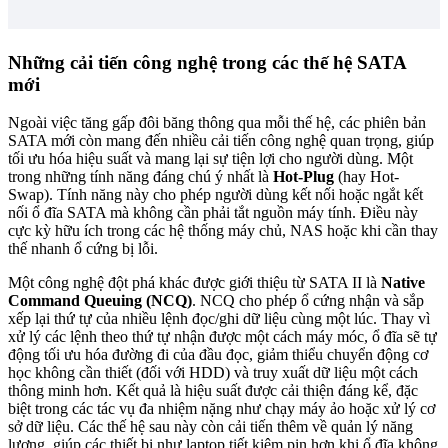
Những cải tiến công nghệ trong các thế hệ SATA
mới
Ngoài việc tăng gấp đôi băng thông qua mỗi thế hệ, các phiên bản
SATA mới còn mang đến nhiều cải tiến công nghệ quan trọng, giúp
tối ưu hóa hiệu suất và mang lại sự tiện lợi cho người dùng. Một
trong những tính năng đáng chú ý nhất là
Hot-Plug
(hay Hot-
Swap). Tính năng này cho phép người dùng kết nối hoặc ngắt kết
nối ổ đĩa SATA mà không cần phải tắt nguồn máy tính. Điều này
cực kỳ hữu ích trong các hệ thống máy chủ, NAS hoặc khi cần thay
thế nhanh ổ cứng bị lỗi.
Một công nghệ đột phá khác được giới thiệu từ SATA II là
Native
Command Queuing (NCQ)
. NCQ cho phép ổ cứng nhận và sắp
xếp lại thứ tự của nhiều lệnh đọc/ghi dữ liệu cùng một lúc. Thay vì
xử lý các lệnh theo thứ tự nhận được một cách máy móc, ổ đĩa sẽ tự
động tối ưu hóa đường đi của đầu đọc, giảm thiểu chuyển động cơ
học không cần thiết (đối với HDD) và truy xuất dữ liệu một cách
thông minh hơn. Kết quả là hiệu suất được cải thiện đáng kể, đặc
biệt trong các tác vụ đa nhiệm nặng như chạy máy ảo hoặc xử lý cơ
sở dữ liệu. Các thế hệ sau này còn cải tiến thêm về quản lý năng
lượng, giúp các thiết bị như laptop tiết kiệm pin hơn khi ổ đĩa không