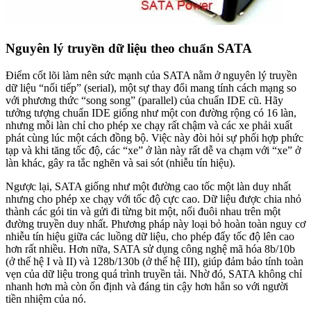
Nguyên lý truyền dữ liệu theo chuẩn SATA
Điểm cốt lõi làm nên sức mạnh của SATA nằm ở nguyên lý truyền
dữ liệu “nối tiếp” (serial), một sự thay đổi mang tính cách mạng so
với phương thức “song song” (parallel) của chuẩn IDE cũ. Hãy
tưởng tượng chuẩn IDE giống như một con đường rộng có 16 làn,
nhưng mỗi làn chỉ cho phép xe chạy rất chậm và các xe phải xuất
phát cùng lúc một cách đồng bộ. Việc này đòi hỏi sự phối hợp phức
tạp và khi tăng tốc độ, các “xe” ở làn này rất dễ va chạm với “xe” ở
làn khác, gây ra tắc nghẽn và sai sót (nhiễu tín hiệu).
Ngược lại, SATA giống như một đường cao tốc một làn duy nhất
nhưng cho phép xe chạy với tốc độ cực cao. Dữ liệu được chia nhỏ
thành các gói tin và gửi đi từng bit một, nối đuôi nhau trên một
đường truyền duy nhất. Phương pháp này loại bỏ hoàn toàn nguy cơ
nhiễu tín hiệu giữa các luồng dữ liệu, cho phép đẩy tốc độ lên cao
hơn rất nhiều. Hơn nữa, SATA sử dụng công nghệ mã hóa 8b/10b
(ở thế hệ I và II) và 128b/130b (ở thế hệ III), giúp đảm bảo tính toàn
vẹn của dữ liệu trong quá trình truyền tải. Nhờ đó, SATA không chỉ
nhanh hơn mà còn ổn định và đáng tin cậy hơn hẳn so với người
tiền nhiệm của nó.