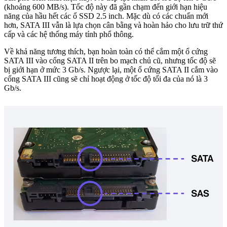
(khoảng 600 MB/s). Tốc độ này đã gần chạm đến giới hạn hiệu
năng của hầu hết các ổ SSD 2.5 inch. Mặc dù có các chuẩn mới
hơn, SATA III vẫn là lựa chọn cân bằng và hoàn hảo cho lưu trữ thứ
cấp và các hệ thống máy tính phổ thông.
Về khả năng tương thích, bạn hoàn toàn có thể cắm một ổ cứng
SATA III vào cổng SATA II trên bo mạch chủ cũ, nhưng tốc độ sẽ
bị giới hạn ở mức 3 Gb/s. Ngược lại, một ổ cứng SATA II cắm vào
cổng SATA III cũng sẽ chỉ hoạt động ở tốc độ tối đa của nó là 3
Gb/s.