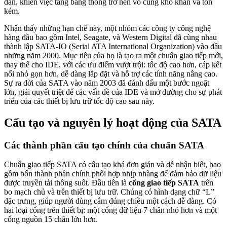
dẫn, khiến việc tăng băng thông trở nên vô cùng khó khăn và tốn
kém.
Nhận thấy những hạn chế này, một nhóm các công ty công nghệ
hàng đầu bao gồm Intel, Seagate, và Western Digital đã cùng nhau
thành lập SATA-IO (Serial ATA International Organization) vào đầu
những năm 2000. Mục tiêu của họ là tạo ra một chuẩn giao tiếp mới,
thay thế cho IDE, với các ưu điểm vượt trội: tốc độ cao hơn, cáp kết
nối nhỏ gọn hơn, dễ dàng lắp đặt và hỗ trợ các tính năng nâng cao.
Sự ra đời của SATA vào năm 2003 đã đánh dấu một bước ngoặt
lớn, giải quyết triệt để các vấn đề của IDE và mở đường cho sự phát
triển của các thiết bị lưu trữ tốc độ cao sau này.
Cấu tạo và nguyên lý hoạt động của SATA
Các thành phần cấu tạo chính của chuẩn SATA
Chuẩn giao tiếp SATA có cấu tạo khá đơn giản và dễ nhận biết, bao
gồm bốn thành phần chính phối hợp nhịp nhàng để đảm bảo dữ liệu
được truyền tải thông suốt. Đầu tiên là
cổng giao tiếp SATA
trên
bo mạch chủ và trên thiết bị lưu trữ. Chúng có hình dạng chữ “L”
đặc trưng, giúp người dùng cắm đúng chiều một cách dễ dàng. Có
hai loại cổng trên thiết bị: một cổng dữ liệu 7 chân nhỏ hơn và một
cổng nguồn 15 chân lớn hơn.