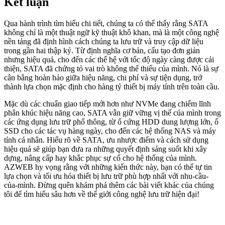
Kết luận
Qua hành trình tìm hiểu chi tiết, chúng ta có thể thấy rằng SATA
không chỉ là một thuật ngữ kỹ thuật khô khan, mà là một công nghệ
nền tảng đã định hình cách chúng ta lưu trữ và truy cập dữ liệu
trong gần hai thập kỷ. Từ định nghĩa cơ bản, cấu tạo đơn giản
nhưng hiệu quả, cho đến các thế hệ với tốc độ ngày càng được cải
thiện, SATA đã chứng tỏ vai trò không thể thiếu của mình. Nó là sự
cân bằng hoàn hảo giữa hiệu năng, chi phí và sự tiện dụng, trở
thành lựa chọn mặc định cho hàng tỷ thiết bị máy tính trên toàn cầu.
Mặc dù các chuẩn giao tiếp mới hơn như NVMe đang chiếm lĩnh
phân khúc hiệu năng cao, SATA vẫn giữ vững vị thế của mình trong
các ứng dụng lưu trữ phổ thông, từ ổ cứng HDD dung lượng lớn, ổ
SSD cho các tác vụ hàng ngày, cho đến các hệ thống NAS và máy
tính cá nhân. Hiểu rõ về SATA, ưu nhược điểm và cách sử dụng
hiệu quả sẽ giúp bạn đưa ra những quyết định sáng suốt khi xây
dựng, nâng cấp hay khắc phục sự cố cho hệ thống của mình.
AZWEB hy vọng rằng với những kiến thức này, bạn có thể tự tin
lựa chọn và tối ưu hóa thiết bị lưu trữ phù hợp nhất với nhu-cầu-
của-mình. Đừng quên khám phá thêm các bài viết khác của chúng
tôi để tìm hiểu sâu hơn về thế giới công nghệ lưu trữ hiện đại!