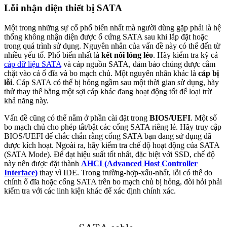
Lỗi nhận diện thiết bị SATA
Một trong những sự cố phổ biến nhất mà người dùng gặp phải là hệ
thống không nhận diện được ổ cứng SATA sau khi lắp đặt hoặc
trong quá trình sử dụng. Nguyên nhân của vấn đề này có thể đến từ
nhiều yếu tố. Phổ biến nhất là
kết nối lỏng lẻo
. Hãy kiểm tra kỹ cả
cáp dữ liệu SATA
và cáp nguồn SATA, đảm bảo chúng được cắm
chặt vào cả ổ đĩa và bo mạch chủ. Một nguyên nhân khác là
cáp bị
lỗi
. Cáp SATA có thể bị hỏng ngầm sau một thời gian sử dụng, hãy
thử thay thế bằng một sợi cáp khác đang hoạt động tốt để loại trừ
khả năng này.
Vấn đề cũng có thể nằm ở phần cài đặt trong
BIOS/UEFI
. Một số
bo mạch chủ cho phép tắt/bật các cổng SATA riêng lẻ. Hãy truy cập
BIOS/UEFI để chắc chắn rằng cổng SATA bạn đang sử dụng đã
được kích hoạt. Ngoài ra, hãy kiểm tra chế độ hoạt động của SATA
(SATA Mode). Để đạt hiệu suất tốt nhất, đặc biệt với SSD, chế độ
này nên được đặt thành
AHCI (Advanced Host Controller
Interface)
thay vì IDE. Trong trường-hợp-xấu-nhất, lỗi có thể do
chính ổ đĩa hoặc cổng SATA trên bo mạch chủ bị hỏng, đòi hỏi phải
kiểm tra với các linh kiện khác để xác định chính xác.