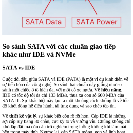
So sánh SATA với các chuẩn giao tiếp
khác như IDE và NVMe
SATA vs IDE
Cuộc đối đầu giữa SATA và IDE (PATA) là một ví dụ kinh điển về
sự tiến hóa của công nghệ. So sánh hai chuẩn này giống như so
sánh một chiếc ô tô hiện đại với một cỗ xe ngựa. Về
hiệu năng
,
IDE có tốc độ tối đa chỉ 133 MB/s, thua xa con số 600 MB/s của
SATA III. Sự khác biệt này tạo ra một khoảng cách khổng lồ về tốc
độ khởi động hệ điều hành, tải ứng dụng và sao chép tệp tin.
Về
thiết kế vật lý
, sự khác biệt còn rõ rệt hơn. Cáp IDE là những
sợi cáp ruy băng 80 chân, cực kỳ to và vướng víu. Chúng không chỉ
khó lắp đặt mà còn cản trở nghiêm trọng luồng không khí làm mát
bên trong máy tính. Ngược lại, cáp SATA mỏng, gọn và linh hoạt,