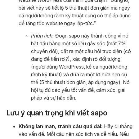
website WordPress của mình quá chậm? Đừng lo,
bài viết này sẽ tiết lộ 5 thủ thuật đơn giản mà ngay
cả người không rành kỹ thuật cũng có thể áp dụng
để tăng tốc website ngay lập-tức.”
Phân tích:
Đoạn sapo này thành công vì nó
bắt đầu bằng một số liệu gây sốc (mất 7%
chuyển đổi), đặt ra một câu hỏi trực diện (có
đang để tiền rơi?), xác định rõ đối tượng
(người dùng WordPress, kể cả người không
rành kỹ thuật) và đưa ra một lời hứa hẹn cụ
thể (5 thủ thuật đơn giản, áp dụng ngay). Nó
hội tụ đủ các yếu tố: vấn đề, cảm xúc, giải
pháp và sự hấp dẫn.
Lưu ý quan trọng khi viết sapo
Không lan man, tránh câu quá dài:
Hãy đi thẳng
vào vấn đề. Mỗi câu nên súc tích và dễ hiểu. Nếu