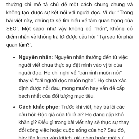
thường chỉ mô tả chủ đề một cách chung chung và
không tạo được sự kết nối với người đọc. Ví dụ: “Trong
bài viết này, chúng ta sẽ tìm hiểu về tầm quan trọng của
SEO”. Một sapo như vậy không có “hồn”, không có
điểm nhấn và không trả lời được câu hỏi “Tại sao tôi phải
quan tâm?”.
Nguyên nhân:
Nguyên nhân thường đến từ việc
người viết chưa thực sự đặt mình vào vị trí của
người đọc. Họ chỉ nghĩ về “cái mình muốn nói”
thay vì “cái người đọc muốn nghe”. Họ chưa xác
định được nỗi đau, mong muốn hay vấn đề cấp
bách nhất của đối tượng mục tiêu.
Cách khắc phục:
Trước khi viết, hãy trả lời các
câu hỏi: Độc giả của tôi là ai? Họ đang gặp khó
khăn gì? Điều gì trong bài viết này sẽ thực sự thay
đổi công việc hoặc cuộc sống của họ? Sau đó,
hãy tập trung vào lợi ích, giải pháp hoặc một sự