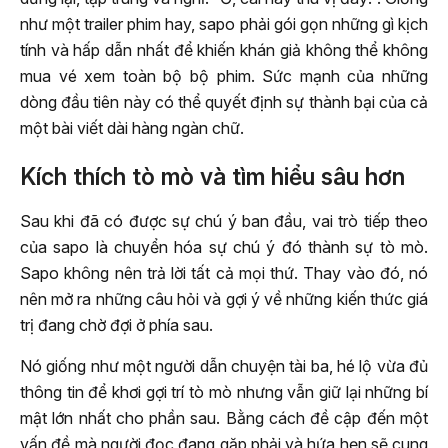
như một trailer phim hay, sapo phải gói gọn những gì kịch
tính và hấp dẫn nhất để khiến khán giả không thể không
mua vé xem toàn bộ bộ phim. Sức mạnh của những
dòng đầu tiên này có thể quyết định sự thành bại của cả
một bài viết dài hàng ngàn chữ.
Kích thích tò mò và tìm hiểu sâu hơn
Sau khi đã có được sự chú ý ban đầu, vai trò tiếp theo
của sapo là chuyển hóa sự chú ý đó thành sự tò mò.
Sapo không nên trả lời tất cả mọi thứ. Thay vào đó, nó
nên mở ra những câu hỏi và gợi ý về những kiến thức giá
trị đang chờ đợi ở phía sau.
Nó giống như một người dẫn chuyện tài ba, hé lộ vừa đủ
thông tin để khơi gợi trí tò mò nhưng vẫn giữ lại những bí
mật lớn nhất cho phần sau. Bằng cách đề cập đến một
vấn đề mà người đọc đang gặp phải và hứa hẹn sẽ cung