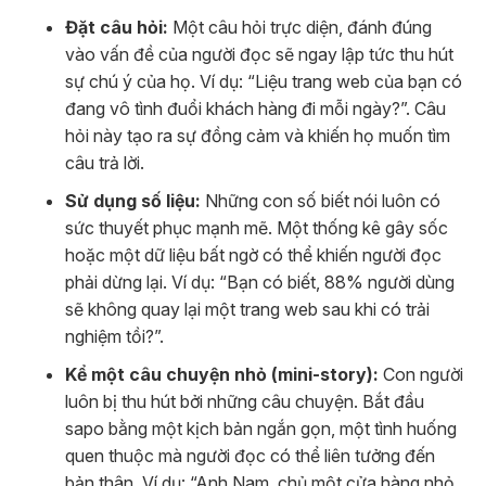
Đặt câu hỏi:
Một câu hỏi trực diện, đánh đúng
vào vấn đề của người đọc sẽ ngay lập tức thu hút
sự chú ý của họ. Ví dụ: “Liệu trang web của bạn có
đang vô tình đuổi khách hàng đi mỗi ngày?”. Câu
hỏi này tạo ra sự đồng cảm và khiến họ muốn tìm
câu trả lời.
Sử dụng số liệu:
Những con số biết nói luôn có
sức thuyết phục mạnh mẽ. Một thống kê gây sốc
hoặc một dữ liệu bất ngờ có thể khiến người đọc
phải dừng lại. Ví dụ: “Bạn có biết, 88% người dùng
sẽ không quay lại một trang web sau khi có trải
nghiệm tồi?”.
Kể một câu chuyện nhỏ (mini-story):
Con người
luôn bị thu hút bởi những câu chuyện. Bắt đầu
sapo bằng một kịch bản ngắn gọn, một tình huống
quen thuộc mà người đọc có thể liên tưởng đến
bản thân. Ví dụ: “Anh Nam, chủ một cửa hàng nhỏ,