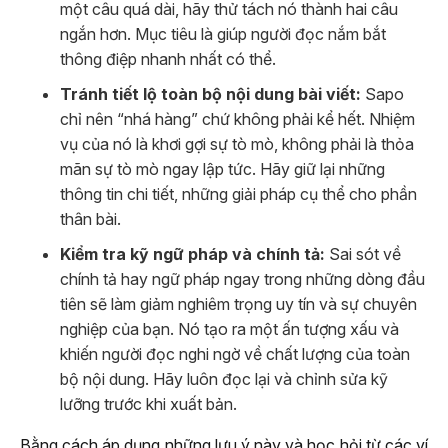
một câu quá dài, hãy thử tách nó thành hai câu
ngắn hơn. Mục tiêu là giúp người đọc nắm bắt
thông điệp nhanh nhất có thể.
Tránh tiết lộ toàn bộ nội dung bài viết:
Sapo
chỉ nên “nhá hàng” chứ không phải kể hết. Nhiệm
vụ của nó là khơi gợi sự tò mò, không phải là thỏa
mãn sự tò mò ngay lập tức. Hãy giữ lại những
thông tin chi tiết, những giải pháp cụ thể cho phần
thân bài.
Kiểm tra kỹ ngữ pháp và chính tả:
Sai sót về
chính tả hay ngữ pháp ngay trong những dòng đầu
tiên sẽ làm giảm nghiêm trọng uy tín và sự chuyên
nghiệp của bạn. Nó tạo ra một ấn tượng xấu và
khiến người đọc nghi ngờ về chất lượng của toàn
bộ nội dung. Hãy luôn đọc lại và chỉnh sửa kỹ
lưỡng trước khi xuất bản.
Bằng cách áp dụng những lưu ý này và học hỏi từ các ví