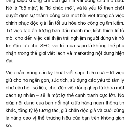
rằng sapo không chỉ đơn giản là vài dòng chữ mở đầu.
Nó là “bộ mặt”, là “lời chào mời”, và là yếu tố then chốt
quyết định sự thành công của một bài viết trong cả việc
chinh phục độc giả lẫn tối ưu hóa cho công cụ tìm kiếm.
Từ việc tạo ấn tượng ban đầu mạnh mẽ, kích thích trí tò
mò, cho đến việc cải thiện trải nghiệm người dùng và hỗ
trợ đắc lực cho SEO, vai trò của sapo là không thể phủ
nhận trong thế giới viết lách và marketing nội dung hiện
đại.
Việc nắm vững các kỹ thuật viết sapo hiệu quả – từ việc
giữ cho nó ngắn gọn, súc tích, sử dụng các yếu tố tâm lý
như câu hỏi, số liệu, cho đến việc lồng ghép từ khóa một
cách tự nhiên – sẽ là một lợi thế cạnh tranh cực lớn. Nó
giúp nội dung của bạn nổi bật giữa hàng ngàn thông tin
khác, tăng tỷ lệ tương tác, giữ chân độc giả và cuối cùng
là nâng cao vị thế thương hiệu của bạn trên không gian
số.