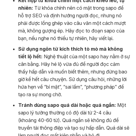
Kết hợp từ khóa chính một cách khéo léo, tự
nhiên:
Từ khóa chính nên có mặt trong sapo để
hỗ trợ SEO và định hướng người đọc, nhưng nó
phải được lồng ghép vào câu văn một cách mượt
mà, không gượng ép. Hãy đọc to đoạn sapo của
bạn, nếu nghe nó thiếu tự nhiên, hãy viết lại.
Sử dụng ngôn từ kích thích tò mò mà không
tiết lộ hết:
Nghệ thuật của một sapo hay nằm ở sự
cân bằng. Hãy hé lộ vừa đủ để người đọc cảm
thấy hấp dẫn và muốn biết thêm, nhưng đừng bao
giờ kể hết câu chuyện. Sử dụng câu hỏi, những lời
hứa hẹn về “bí mật”, “sai lầm”, “phương pháp” để
tạo ra sự mong chờ.
Tránh dùng sapo quá dài hoặc quá ngắn:
Một
sapo lý tưởng thường có độ dài từ 2-4 câu
(khoảng 40-60 từ). Quá ngắn sẽ không đủ để
truyền tải thông điệp và tạo sự hấp dẫn. Quá dài sẽ
làm người đọc mất kiên nhẫn và bỏ đi.