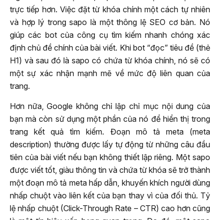
trực tiếp hơn. Việc đặt từ khóa chính một cách tự nhiên
và hợp lý trong sapo là một thông lệ SEO cơ bản. Nó
giúp các bot của công cụ tìm kiếm nhanh chóng xác
định chủ đề chính của bài viết. Khi bot “đọc” tiêu đề (thẻ
H1) và sau đó là sapo có chứa từ khóa chính, nó sẽ có
một sự xác nhận mạnh mẽ về mức độ liên quan của
trang.
Hơn nữa, Google không chỉ lập chỉ mục nội dung của
bạn mà còn sử dụng một phần của nó để hiển thị trong
trang kết quả tìm kiếm. Đoạn mô tả meta (meta
description) thường được lấy tự động từ những câu đầu
tiên của bài viết nếu bạn không thiết lập riêng. Một sapo
được viết tốt, giàu thông tin và chứa từ khóa sẽ trở thành
một đoạn mô tả meta hấp dẫn, khuyến khích người dùng
nhấp chuột vào liên kết của bạn thay vì của đối thủ. Tỷ
lệ nhấp chuột (Click-Through Rate – CTR) cao hơn cũng