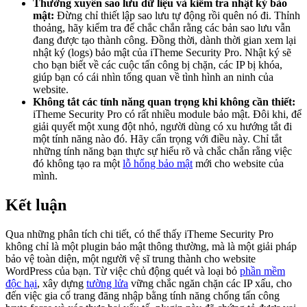
Thường xuyên sao lưu dữ liệu và kiểm tra nhật ký bảo
mật:
Đừng chỉ thiết lập sao lưu tự động rồi quên nó đi. Thỉnh
thoảng, hãy kiểm tra để chắc chắn rằng các bản sao lưu vẫn
đang được tạo thành công. Đồng thời, dành thời gian xem lại
nhật ký (logs) bảo mật của iTheme Security Pro. Nhật ký sẽ
cho bạn biết về các cuộc tấn công bị chặn, các IP bị khóa,
giúp bạn có cái nhìn tổng quan về tình hình an ninh của
website.
Không tắt các tính năng quan trọng khi không cần thiết:
iTheme Security Pro có rất nhiều module bảo mật. Đôi khi, để
giải quyết một xung đột nhỏ, người dùng có xu hướng tắt đi
một tính năng nào đó. Hãy cẩn trọng với điều này. Chỉ tắt
những tính năng bạn thực sự hiểu rõ và chắc chắn rằng việc
đó không tạo ra một
lỗ hổng bảo mật
mới cho website của
mình.
Kết luận
Qua những phân tích chi tiết, có thể thấy iTheme Security Pro
không chỉ là một plugin bảo mật thông thường, mà là một giải pháp
bảo vệ toàn diện, một người vệ sĩ trung thành cho website
WordPress của bạn. Từ việc chủ động quét và loại bỏ
phần mềm
độc hại
, xây dựng
tường lửa
vững chắc ngăn chặn các IP xấu, cho
đến việc gia cố trang đăng nhập bằng tính năng chống tấn công