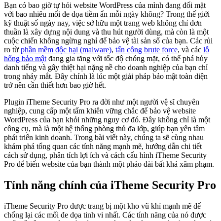
Bạn có bao giờ tự hỏi website WordPress của mình đang đối mặt
với bao nhiêu mối đe dọa tiềm ẩn mỗi ngày không? Trong thế giới
kỹ thuật số ngày nay, việc sở hữu một trang web không chỉ đơn
thuần là xây dựng nội dung và thu hút người dùng, mà còn là một
cuộc chiến không ngừng nghỉ để bảo vệ tài sản số của bạn. Các rủi
ro từ
phần mềm độc hại (malware)
,
tấn công brute force
, và các
lỗ
hổng bảo mật
đang gia tăng với tốc độ chóng mặt, có thể phá hủy
danh tiếng và gây thiệt hại nặng nề cho doanh nghiệp của bạn chỉ
trong nháy mắt. Đây chính là lúc một giải pháp bảo mật toàn diện
trở nên cần thiết hơn bao giờ hết.
Plugin iTheme Security Pro ra đời như một người vệ sĩ chuyên
nghiệp, cung cấp một tấm khiên vững chắc để bảo vệ website
WordPress của bạn khỏi những nguy cơ đó. Đây không chỉ là một
công cụ, mà là một hệ thống phòng thủ đa lớp, giúp bạn yên tâm
phát triển kinh doanh. Trong bài viết này, chúng ta sẽ cùng nhau
khám phá tổng quan các tính năng mạnh mẽ, hướng dẫn chi tiết
cách sử dụng, phân tích lợi ích và cách cấu hình iTheme Security
Pro để biến website của bạn thành một pháo đài bất khả xâm phạm.
Tính năng chính của iTheme Security Pro
iTheme Security Pro được trang bị một kho vũ khí mạnh mẽ để
chống lại các mối đe dọa tinh vi nhất. Các tính năng của nó được