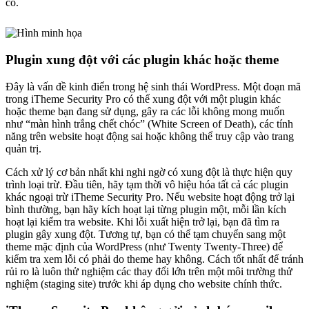
có.
Plugin xung đột với các plugin khác hoặc theme
Đây là vấn đề kinh điển trong hệ sinh thái WordPress. Một đoạn mã
trong iTheme Security Pro có thể xung đột với một plugin khác
hoặc theme bạn đang sử dụng, gây ra các lỗi không mong muốn
như “màn hình trắng chết chóc” (White Screen of Death), các tính
năng trên website hoạt động sai hoặc không thể truy cập vào trang
quản trị.
Cách xử lý cơ bản nhất khi nghi ngờ có xung đột là thực hiện quy
trình loại trừ. Đầu tiên, hãy tạm thời vô hiệu hóa tất cả các plugin
khác ngoại trừ iTheme Security Pro. Nếu website hoạt động trở lại
bình thường, bạn hãy kích hoạt lại từng plugin một, mỗi lần kích
hoạt lại kiểm tra website. Khi lỗi xuất hiện trở lại, bạn đã tìm ra
plugin gây xung đột. Tương tự, bạn có thể tạm chuyển sang một
theme mặc định của WordPress (như Twenty Twenty-Three) để
kiểm tra xem lỗi có phải do theme hay không. Cách tốt nhất để tránh
rủi ro là luôn thử nghiệm các thay đổi lớn trên một môi trường thử
nghiệm (staging site) trước khi áp dụng cho website chính thức.