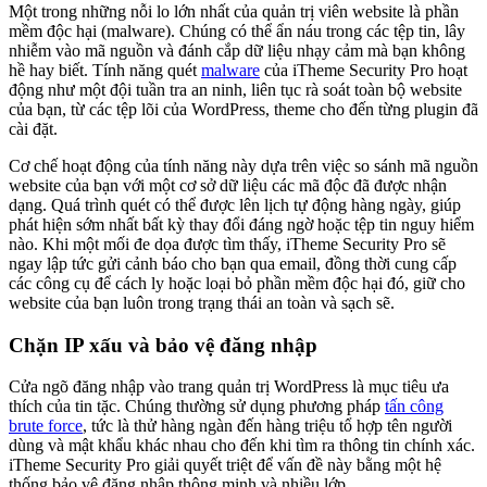
Một trong những nỗi lo lớn nhất của quản trị viên website là phần
mềm độc hại (malware). Chúng có thể ẩn náu trong các tệp tin, lây
nhiễm vào mã nguồn và đánh cắp dữ liệu nhạy cảm mà bạn không
hề hay biết. Tính năng quét
malware
của iTheme Security Pro hoạt
động như một đội tuần tra an ninh, liên tục rà soát toàn bộ website
của bạn, từ các tệp lõi của WordPress, theme cho đến từng plugin đã
cài đặt.
Cơ chế hoạt động của tính năng này dựa trên việc so sánh mã nguồn
website của bạn với một cơ sở dữ liệu các mã độc đã được nhận
dạng. Quá trình quét có thể được lên lịch tự động hàng ngày, giúp
phát hiện sớm nhất bất kỳ thay đổi đáng ngờ hoặc tệp tin nguy hiểm
nào. Khi một mối đe dọa được tìm thấy, iTheme Security Pro sẽ
ngay lập tức gửi cảnh báo cho bạn qua email, đồng thời cung cấp
các công cụ để cách ly hoặc loại bỏ phần mềm độc hại đó, giữ cho
website của bạn luôn trong trạng thái an toàn và sạch sẽ.
Chặn IP xấu và bảo vệ đăng nhập
Cửa ngõ đăng nhập vào trang quản trị WordPress là mục tiêu ưa
thích của tin tặc. Chúng thường sử dụng phương pháp
tấn công
brute force
, tức là thử hàng ngàn đến hàng triệu tổ hợp tên người
dùng và mật khẩu khác nhau cho đến khi tìm ra thông tin chính xác.
iTheme Security Pro giải quyết triệt để vấn đề này bằng một hệ
thống bảo vệ đăng nhập thông minh và nhiều lớp.