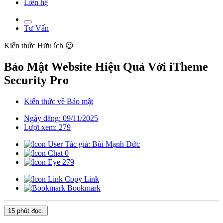
Liên hệ
Tư Vấn
Kiến thức
Hữu ích 😍
Bảo Mật Website Hiệu Quả Với iTheme
Security Pro
Kiến thức về Bảo mật
Ngày đăng: 09/11/2025
Lượt xem: 279
Tác giả: Bùi Mạnh Đức
0
279
Copy Link
Bookmark
15 phút
đọc.