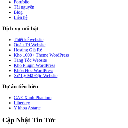
Portfolio
Tài nguyên
Blog
Liên hệ
Dịch vụ nổi bật
Thiết kế website
Quản Trị Website
Hosting Giá Rẻ
Kho 1000+ Theme WordPress
Tăng Tốc Website
Kho Plugin WordPress
Khóa Học WordPress
Xử Lý Mã Độc Website
Dự án tiêu biểu
CAE Xanh Phantom
Liberkey
Y khoa Astarte
Cập Nhật Tin Tức