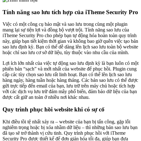
Tính năng sao lưu tích hợp của iTheme Security Pro
Việc có một công cụ bảo mật và sao lưu trong cùng một plugin
mang lại sự tiện lợi và đồng bộ vượt trội. Tính năng sao lưu của
iTheme Security Pro cho phép bạn tự động hóa hoàn toàn quy trình
này, giúp bạn tiết kiệm thời gian và không bao giờ quên việc tạo bản
sao lưu định kỳ. Bạn có thể dễ dàng lên lịch sao lưu toàn bộ website
hoặc chỉ sao lưu cơ sở dữ liệu, tùy thuộc vào nhu cầu của mình.
Lợi ích lớn nhất của việc tự động sao lưu định kỳ là bạn luôn có một
phiên bản “sạch” và mới nhất của website để phục hồi. Plugin cung
cấp các tùy chọn sao lưu rất linh hoạt. Bạn có thể lên lịch sao lưu
hàng ngày, hàng tuần hoặc hàng tháng. Các bản sao lưu có thể được
gửi trực tiếp đến email của bạn, lưu trữ trên máy chủ hoặc tích hợp
với các dịch vụ lưu trữ đám mây phổ biến, đảm bảo dữ liệu của bạn
được cất giữ an toàn ở nhiều nơi khác nhau.
Quy trình phục hồi website khi có sự cố
Khi điều tồi tệ nhất xảy ra – website của bạn bị tấn công, gặp lỗi
nghiêm trọng hoặc bị xóa nhầm dữ liệu – thì những bản sao lưu bạn
đã tạo sẽ trở thành vị cứu tinh. Quy trình phục hồi với iTheme
Security Pro được thiết kế để đơn giản hóa tối đa, giúp bạn đưa