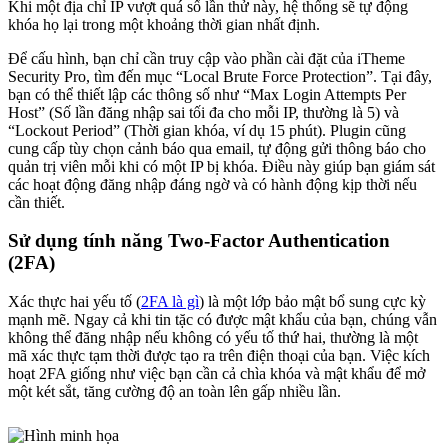
Khi một địa chỉ IP vượt quá số lần thử này, hệ thống sẽ tự động
khóa họ lại trong một khoảng thời gian nhất định.
Để cấu hình, bạn chỉ cần truy cập vào phần cài đặt của iTheme
Security Pro, tìm đến mục “Local Brute Force Protection”. Tại đây,
bạn có thể thiết lập các thông số như “Max Login Attempts Per
Host” (Số lần đăng nhập sai tối đa cho mỗi IP, thường là 5) và
“Lockout Period” (Thời gian khóa, ví dụ 15 phút). Plugin cũng
cung cấp tùy chọn cảnh báo qua email, tự động gửi thông báo cho
quản trị viên mỗi khi có một IP bị khóa. Điều này giúp bạn giám sát
các hoạt động đăng nhập đáng ngờ và có hành động kịp thời nếu
cần thiết.
Sử dụng tính năng Two-Factor Authentication
(2FA)
Xác thực hai yếu tố (
2FA là gì
) là một lớp bảo mật bổ sung cực kỳ
mạnh mẽ. Ngay cả khi tin tặc có được mật khẩu của bạn, chúng vẫn
không thể đăng nhập nếu không có yếu tố thứ hai, thường là một
mã xác thực tạm thời được tạo ra trên điện thoại của bạn. Việc kích
hoạt 2FA giống như việc bạn cần cả chìa khóa và mật khẩu để mở
một két sắt, tăng cường độ an toàn lên gấp nhiều lần.