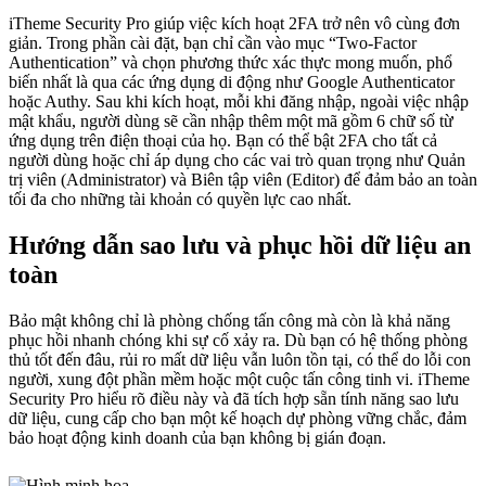
iTheme Security Pro giúp việc kích hoạt 2FA trở nên vô cùng đơn
giản. Trong phần cài đặt, bạn chỉ cần vào mục “Two-Factor
Authentication” và chọn phương thức xác thực mong muốn, phổ
biến nhất là qua các ứng dụng di động như Google Authenticator
hoặc Authy. Sau khi kích hoạt, mỗi khi đăng nhập, ngoài việc nhập
mật khẩu, người dùng sẽ cần nhập thêm một mã gồm 6 chữ số từ
ứng dụng trên điện thoại của họ. Bạn có thể bật 2FA cho tất cả
người dùng hoặc chỉ áp dụng cho các vai trò quan trọng như Quản
trị viên (Administrator) và Biên tập viên (Editor) để đảm bảo an toàn
tối đa cho những tài khoản có quyền lực cao nhất.
Hướng dẫn sao lưu và phục hồi dữ liệu an
toàn
Bảo mật không chỉ là phòng chống tấn công mà còn là khả năng
phục hồi nhanh chóng khi sự cố xảy ra. Dù bạn có hệ thống phòng
thủ tốt đến đâu, rủi ro mất dữ liệu vẫn luôn tồn tại, có thể do lỗi con
người, xung đột phần mềm hoặc một cuộc tấn công tinh vi. iTheme
Security Pro hiểu rõ điều này và đã tích hợp sẵn tính năng sao lưu
dữ liệu, cung cấp cho bạn một kế hoạch dự phòng vững chắc, đảm
bảo hoạt động kinh doanh của bạn không bị gián đoạn.