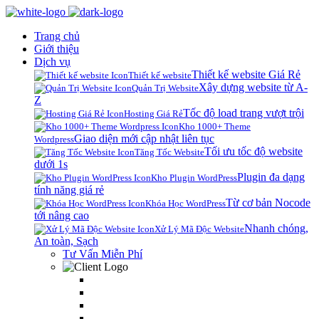
Trang chủ
Giới thiệu
Dịch vụ
Thiết kế website Giá Rẻ
Thiết kế website
Xây dựng website từ A-
Quản Trị Website
Z
Tốc độ load trang vượt trội
Hosting Giá Rẻ
Kho 1000+ Theme
Giao diện mới cập nhật liên tục
Wordpress
Tối ưu tốc độ website
Tăng Tốc Website
dưới 1s
Plugin đa dạng
Kho Plugin WordPress
tính năng giá rẻ
Từ cơ bản Nocode
Khóa Học WordPress
tới nâng cao
Nhanh chóng,
Xử Lý Mã Độc Website
An toàn, Sạch
Tư Vấn Miễn Phí