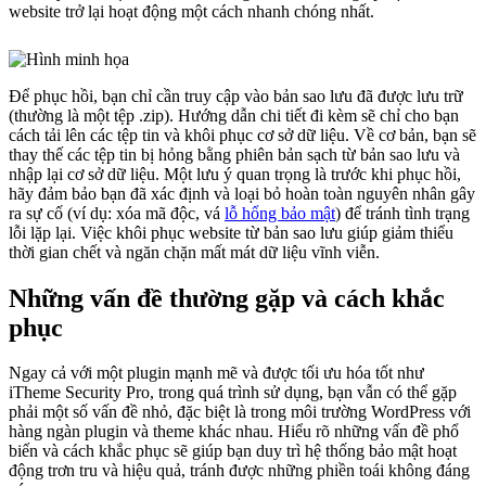
website trở lại hoạt động một cách nhanh chóng nhất.
Để phục hồi, bạn chỉ cần truy cập vào bản sao lưu đã được lưu trữ
(thường là một tệp .zip). Hướng dẫn chi tiết đi kèm sẽ chỉ cho bạn
cách tải lên các tệp tin và khôi phục cơ sở dữ liệu. Về cơ bản, bạn sẽ
thay thế các tệp tin bị hỏng bằng phiên bản sạch từ bản sao lưu và
nhập lại cơ sở dữ liệu. Một lưu ý quan trọng là trước khi phục hồi,
hãy đảm bảo bạn đã xác định và loại bỏ hoàn toàn nguyên nhân gây
ra sự cố (ví dụ: xóa mã độc, vá
lỗ hổng bảo mật
) để tránh tình trạng
lỗi lặp lại. Việc khôi phục website từ bản sao lưu giúp giảm thiểu
thời gian chết và ngăn chặn mất mát dữ liệu vĩnh viễn.
Những vấn đề thường gặp và cách khắc
phục
Ngay cả với một plugin mạnh mẽ và được tối ưu hóa tốt như
iTheme Security Pro, trong quá trình sử dụng, bạn vẫn có thể gặp
phải một số vấn đề nhỏ, đặc biệt là trong môi trường WordPress với
hàng ngàn plugin và theme khác nhau. Hiểu rõ những vấn đề phổ
biến và cách khắc phục sẽ giúp bạn duy trì hệ thống bảo mật hoạt
động trơn tru và hiệu quả, tránh được những phiền toái không đáng