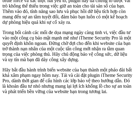
brute force và xác thực hai yếu tố, plugin này đã chứng tỏ được vai
trò không thể thiếu trong việc giữ an toàn cho tài sản số của bạn.
Thêm vào đó, tính năng sao lưu và phục hồi dữ liệu tích hợp còn
mang đến sự an tâm tuyệt đối, đảm bảo bạn luôn có một kế hoạch
dự phòng hiệu quả khi sự cố xảy ra.
Trong bối cảnh các mối đe dọa mạng ngày càng tinh vi, việc đầu tư
vào một công cụ bảo mật mạnh mẽ như iTheme Security Pro là một
quyết định khôn ngoan. Đừng chờ đợi cho đến khi website của bạn
trở thành nạn nhân của một cuộc tấn công mới nhận ra tầm quan
trọng của việc phòng thủ. Hãy chủ động bảo vệ công sức, dữ liệu
và uy tín mà bạn đã dày công xây dựng.
Hãy bắt đầu hành trình biến website của bạn thành một pháo đài bất
khả xâm phạm ngay hôm nay. Tải và cài đặt plugin iTheme Security
Pro, dành thời gian để cấu hình các lớp bảo vệ theo hướng dẫn. Đó
là khoản đầu tư nhỏ nhưng mang lại lợi ích khổng lồ cho sự an toàn
và phát triển bền vững của website bạn trong tương lai.