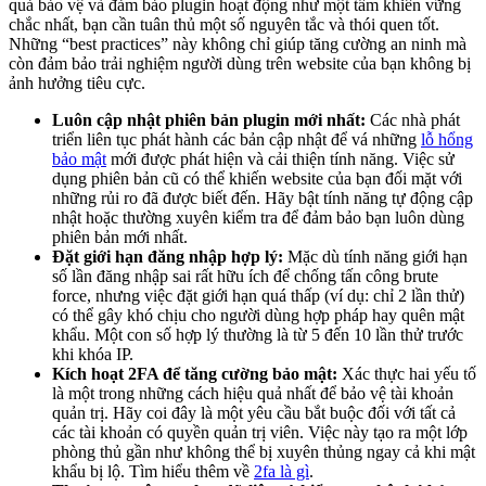
quả bảo vệ và đảm bảo plugin hoạt động như một tấm khiên vững
chắc nhất, bạn cần tuân thủ một số nguyên tắc và thói quen tốt.
Những “best practices” này không chỉ giúp tăng cường an ninh mà
còn đảm bảo trải nghiệm người dùng trên website của bạn không bị
ảnh hưởng tiêu cực.
Luôn cập nhật phiên bản plugin mới nhất:
Các nhà phát
triển liên tục phát hành các bản cập nhật để vá những
lỗ hổng
bảo mật
mới được phát hiện và cải thiện tính năng. Việc sử
dụng phiên bản cũ có thể khiến website của bạn đối mặt với
những rủi ro đã được biết đến. Hãy bật tính năng tự động cập
nhật hoặc thường xuyên kiểm tra để đảm bảo bạn luôn dùng
phiên bản mới nhất.
Đặt giới hạn đăng nhập hợp lý:
Mặc dù tính năng giới hạn
số lần đăng nhập sai rất hữu ích để chống tấn công brute
force, nhưng việc đặt giới hạn quá thấp (ví dụ: chỉ 2 lần thử)
có thể gây khó chịu cho người dùng hợp pháp hay quên mật
khẩu. Một con số hợp lý thường là từ 5 đến 10 lần thử trước
khi khóa IP.
Kích hoạt 2FA để tăng cường bảo mật:
Xác thực hai yếu tố
là một trong những cách hiệu quả nhất để bảo vệ tài khoản
quản trị. Hãy coi đây là một yêu cầu bắt buộc đối với tất cả
các tài khoản có quyền quản trị viên. Việc này tạo ra một lớp
phòng thủ gần như không thể bị xuyên thủng ngay cả khi mật
khẩu bị lộ. Tìm hiểu thêm về
2fa là gì
.