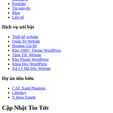
Portfolio
Tài nguyên
Blog
Liên hệ
Dịch vụ nổi bật
Thiết kế website
Quản Trị Website
Hosting Giá Rẻ
Kho 1000+ Theme WordPress
Tăng Tốc Website
Kho Plugin WordPress
Khóa Học WordPress
Xử Lý Mã Độc Website
Dự án tiêu biểu
CAE Xanh Phantom
Liberkey
Y khoa Astarte
Cập Nhật Tin Tức