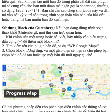
hiệu quả. Sau khi bạn tạo một bản đồ trong phần cài đặt của plugin,
nó sẽ cung cấp cho bạn một đoạn mã ngắn gọi là shortcode, thường
có dạng
. Bạn chỉ cần sao chép shortcode này và dán
[map id="1"]
nó vào bất kỳ vị trí nào trong trình soạn thảo văn bản của bài viết
hoặc trang mà bạn muốn bản đồ xuất hiện.
Sử dụng Block của Gutenberg:
Nếu bạn đang dùng trình soạn
thảo khối (Gutenberg), mọi thứ còn trực quan hơn.
1. Khi chỉnh sửa một trang hoặc bài viết, hãy nhấp vào biểu tượng
dấu cộng (+) để thêm một block mới.
2. Tìm kiếm tên của plugin bản đồ, ví dụ “WP Google Maps”.
3. Chọn block tương ứng, và một giao diện sẽ hiện ra cho phép bạn
chọn bản đồ đã tạo hoặc tạo một bản đồ mới ngay tại chỗ.
Cả hai phương pháp đều cho phép bạn điều chỉnh các thông số cơ
bản như chiều rộng, chiều cao và căn chỉnh để bản đồ hiển thị hài