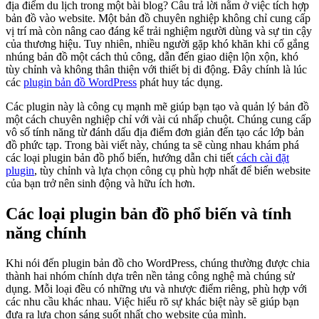
địa điểm du lịch trong một bài blog? Câu trả lời nằm ở việc tích hợp
bản đồ vào website. Một bản đồ chuyên nghiệp không chỉ cung cấp
vị trí mà còn nâng cao đáng kể trải nghiệm người dùng và sự tin cậy
của thương hiệu. Tuy nhiên, nhiều người gặp khó khăn khi cố gắng
nhúng bản đồ một cách thủ công, dẫn đến giao diện lộn xộn, khó
tùy chỉnh và không thân thiện với thiết bị di động. Đây chính là lúc
các
plugin bản đồ WordPress
phát huy tác dụng.
Các plugin này là công cụ mạnh mẽ giúp bạn tạo và quản lý bản đồ
một cách chuyên nghiệp chỉ với vài cú nhấp chuột. Chúng cung cấp
vô số tính năng từ đánh dấu địa điểm đơn giản đến tạo các lớp bản
đồ phức tạp. Trong bài viết này, chúng ta sẽ cùng nhau khám phá
các loại plugin bản đồ phổ biến, hướng dẫn chi tiết
cách cài đặt
plugin
, tùy chỉnh và lựa chọn công cụ phù hợp nhất để biến website
của bạn trở nên sinh động và hữu ích hơn.
Các loại plugin bản đồ phổ biến và tính
năng chính
Khi nói đến plugin bản đồ cho WordPress, chúng thường được chia
thành hai nhóm chính dựa trên nền tảng công nghệ mà chúng sử
dụng. Mỗi loại đều có những ưu và nhược điểm riêng, phù hợp với
các nhu cầu khác nhau. Việc hiểu rõ sự khác biệt này sẽ giúp bạn
đưa ra lựa chọn sáng suốt nhất cho website của mình.