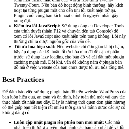
Twenty-Four). Nếu bản đồ hoạt động bình thường, hãy kích
hoạt lại từng plugin một cho đến khi lỗi xuất hiện trở lại.
Plugin cuối cùng bạn kích hoạt chính là nguyên nhân gây
xung đột.
Kiểm tra lỗi JavaScript:
Sử dụng công cụ Developer Tools
của trình duyệt (nhấn F12 và chuyển đến tab Console) để
xem có lỗi JavaScript nào xuất hiện trên trang không. Lỗi này
thường chỉ ra được nguồn gốc của vấn đề.
Tối ưu hóa hiệu suất:
Nếu website chỉ đơn giản là bị chậm,
hãy áp dụng các kỹ thuật tối ưu hóa như đã đề cập ở phần
trước: sử dụng lazy loading cho bản đồ và cài đặt một plugin
caching mạnh mẽ. Đôi khi, vấn đề không nằm ở plugin bản
đồ mà ở việc website của bạn chưa được tối ưu hóa tổng thể.
Best Practices
Để đảm bảo việc sử dụng plugin bản đồ trên website WordPress của
bạn luôn hiệu quả, an toàn và ổn định, hãy tuân thủ một vài quy tắc
thực hành tốt nhất sau đây. Đây là những thói quen đơn giản nhưng
có thể giúp bạn tiết kiệm rất nhiều thời gian và tránh được các sự cố
không đáng có.
Luôn cập nhật plugin lên phiên bản mới nhất:
Các nhà
phát triển thường xuyên phát hành các bản cập nhật để vá lỗi