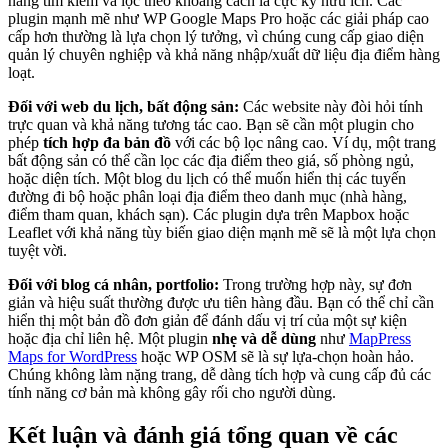
năng tìm kiếm và lọc theo khoảng cách là cực kỳ hữu ích. Các
plugin mạnh mẽ như WP Google Maps Pro hoặc các giải pháp cao
cấp hơn thường là lựa chọn lý tưởng, vì chúng cung cấp giao diện
quản lý chuyên nghiệp và khả năng nhập/xuất dữ liệu địa điểm hàng
loạt.
Đối với web du lịch, bất động sản:
Các website này đòi hỏi tính
trực quan và khả năng tương tác cao. Bạn sẽ cần một plugin cho
phép
tích hợp đa bản đồ
với các bộ lọc nâng cao. Ví dụ, một trang
bất động sản có thể cần lọc các địa điểm theo giá, số phòng ngủ,
hoặc diện tích. Một blog du lịch có thể muốn hiển thị các tuyến
đường đi bộ hoặc phân loại địa điểm theo danh mục (nhà hàng,
điểm tham quan, khách sạn). Các plugin dựa trên Mapbox hoặc
Leaflet với khả năng tùy biến giao diện mạnh mẽ sẽ là một lựa chọn
tuyệt vời.
Đối với blog cá nhân, portfolio:
Trong trường hợp này, sự đơn
giản và hiệu suất thường được ưu tiên hàng đầu. Bạn có thể chỉ cần
hiển thị một bản đồ đơn giản để đánh dấu vị trí của một sự kiện
hoặc địa chỉ liên hệ. Một plugin
nhẹ và dễ dùng
như
MapPress
Maps for WordPress
hoặc WP OSM sẽ là sự lựa-chọn hoàn hảo.
Chúng không làm nặng trang, dễ dàng tích hợp và cung cấp đủ các
tính năng cơ bản mà không gây rối cho người dùng.
Kết luận và đánh giá tổng quan về các