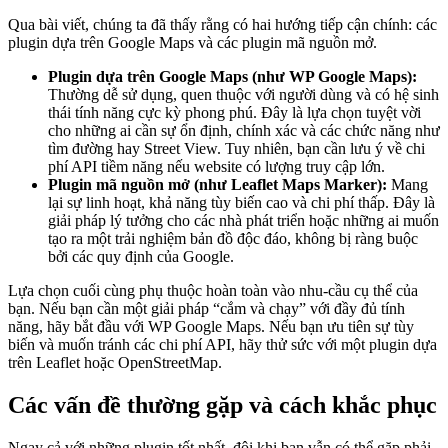
Qua bài viết, chúng ta đã thấy rằng có hai hướng tiếp cận chính: các
plugin dựa trên Google Maps và các plugin mã nguồn mở.
Plugin dựa trên Google Maps (như WP Google Maps):
Thường dễ sử dụng, quen thuộc với người dùng và có hệ sinh
thái tính năng cực kỳ phong phú. Đây là lựa chọn tuyệt vời
cho những ai cần sự ổn định, chính xác và các chức năng như
tìm đường hay Street View. Tuy nhiên, bạn cần lưu ý về chi
phí API tiềm năng nếu website có lượng truy cập lớn.
Plugin mã nguồn mở (như Leaflet Maps Marker):
Mang
lại sự linh hoạt, khả năng tùy biến cao và chi phí thấp. Đây là
giải pháp lý tưởng cho các nhà phát triển hoặc những ai muốn
tạo ra một trải nghiệm bản đồ độc đáo, không bị ràng buộc
bởi các quy định của Google.
Lựa chọn cuối cùng phụ thuộc hoàn toàn vào nhu-cầu cụ thể của
bạn. Nếu bạn cần một giải pháp “cắm và chạy” với đầy đủ tính
năng, hãy bắt đầu với WP Google Maps. Nếu bạn ưu tiên sự tùy
biến và muốn tránh các chi phí API, hãy thử sức với một plugin dựa
trên Leaflet hoặc OpenStreetMap.
Các vấn đề thường gặp và cách khắc phục
Ngay cả với những plugin tốt nhất, đôi khi bạn vẫn có thể gặp phải