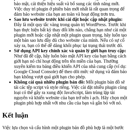
bảo mật, cải thiện hiệu suất và bổ sung các tính năng mới.
Việc duy trì plugin ở phiên bản mới nhất là rất quan trọng để
đảm bảo website của bạn an toàn và hoạt động trơn tru.
Sao lưu website trước khi cài đặt hoặc cập nhật plugin:
Đây là một quy tắc vàng trong quản trị WordPress. Trước khi
bạn thực hiện bất kỳ thay đổi lớn nào, chẳng hạn như cài một
plugin mới hoặc cập nhật một plugin quan trọng, hãy luôn tạo
một bản sao lưu đầy đủ cho website của mình. Nếu có sự cố
xảy ra, bạn có thể dễ dàng khôi phục lại trạng thái trước đó.
Sử dụng API key chính xác và quản lý giới hạn truy cập:
Như đã đề cập, hãy luôn bảo mật API key của bạn bằng cách
giới hạn nó chỉ hoạt động trên tên miền của bạn. Thường
xuyên kiểm tra bảng điều khiển API của nhà cung cấp (ví dụ:
Google Cloud Console) để theo dõi mức sử dụng và đảm bảo
bạn không vượt quá giới hạn cho phép.
Không cài quá nhiều plugin bản đồ:
Mỗi plugin bản đồ sẽ
tải các tệp script và style riêng. Việc cài đặt nhiều plugin cùng
loại có thể gây ra xung đột JavaScript, làm trùng lặp tài
nguyên và khiến website của bạn trở nên ì ạch. Hãy chọn một
plugin phù hợp nhất với nhu cầu của bạn và gắn bó với nó.
Kết luận
Việc lựa chọn và cấu hình một plugin bản đồ phù hợp là một bước