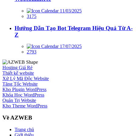
11/03/2025
3175
Hướng Dẫn Tạo Bot Telegram Hiệu Quả Từ A-
Z
17/07/2025
2793
Hosting Giá Rẻ
Thiết kế website
Xử Lý Mã Độc Website
Tăng Tốc Website
Kho Plugin WordPress
Khóa Học WordPress
Quản Trị Website
Kho Theme WordPress
Về AZWEB
Trang chủ
Giới thiệu