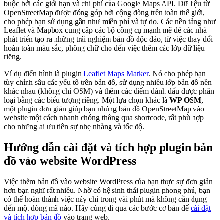
buộc bởi các giới hạn và chi phí của Google Maps API. Dữ liệu từ
OpenStreetMap được đóng góp bởi cộng đồng trên toàn thế giới,
cho phép bạn sử dụng gần như miễn phí và tự do. Các nền tảng như
Leaflet và Mapbox cung cấp các bộ công cụ mạnh mẽ để các nhà
phát triển tạo ra những trải nghiệm bản đồ độc đáo, từ việc thay đổi
hoàn toàn màu sắc, phông chữ cho đến việc thêm các lớp dữ liệu
riêng.
Ví dụ điển hình là plugin
Leaflet Maps Marker
. Nó cho phép bạn
tùy chỉnh sâu các yếu tố trên bản đồ, sử dụng nhiều lớp bản đồ nền
khác nhau (không chỉ OSM) và thêm các điểm đánh dấu được phân
loại bằng các biểu tượng riêng. Một lựa chọn khác là
WP OSM
,
một plugin đơn giản giúp bạn nhúng bản đồ OpenStreetMap vào
website một cách nhanh chóng thông qua shortcode, rất phù hợp
cho những ai ưu tiên sự nhẹ nhàng và tốc độ.
Hướng dẫn cài đặt và tích hợp plugin bản
đồ vào website WordPress
Việc thêm bản đồ vào website WordPress của bạn thực sự đơn giản
hơn bạn nghĩ rất nhiều. Nhờ có hệ sinh thái plugin phong phú, bạn
có thể hoàn thành việc này chỉ trong vài phút mà không cần đụng
đến một dòng mã nào. Hãy cùng đi qua các bước cơ bản để
cài đặt
và tích hợp bản đồ
vào trang web.