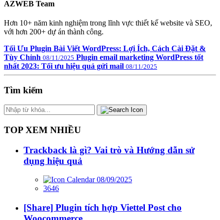
AZWEB Team
Hơn 10+ năm kinh nghiệm trong lĩnh vực thiết kế website và SEO,
với hơn 200+ dự án thành công.
Tối Ưu Plugin Bài Viết WordPress: Lợi Ích, Cách Cài Đặt &
Tùy Chỉnh
Plugin email marketing WordPress tốt
08/11/2025
nhất 2023: Tối ưu hiệu quả gửi mail
08/11/2025
Tìm kiếm
TOP XEM NHIỀU
Trackback là gì? Vai trò và Hướng dẫn sử
dụng hiệu quả
08/09/2025
3646
[Share] Plugin tích hợp Viettel Post cho
Woocommerce