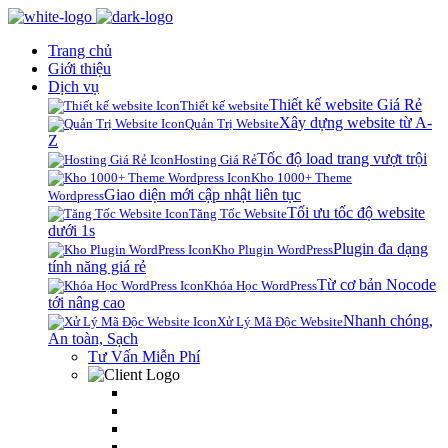
Trang chủ
Giới thiệu
Dịch vụ
Thiết kế website Giá Rẻ
Thiết kế website
Xây dựng website từ A-
Quản Trị Website
Z
Tốc độ load trang vượt trội
Hosting Giá Rẻ
Kho 1000+ Theme
Giao diện mới cập nhật liên tục
Wordpress
Tối ưu tốc độ website
Tăng Tốc Website
dưới 1s
Plugin đa dạng
Kho Plugin WordPress
tính năng giá rẻ
Từ cơ bản Nocode
Khóa Học WordPress
tới nâng cao
Nhanh chóng,
Xử Lý Mã Độc Website
An toàn, Sạch
Tư Vấn Miễn Phí