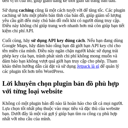
đến vị trí của nó, giúp giảm đáng kể thời gian tải trang ban đầu.
Sử dụng
caching
cũng là một cách tuyệt vời để tăng tốc. Các plugin
caching sẽ lưu một phiên bản tĩnh của bản đồ, giúp giảm số lượng
yêu cầu gửi đến máy chủ bản đồ mỗi khi có người dùng truy cập.
Điều này không chỉ giúp trang web nhanh hơn mà còn giúp bạn tiết
kiệm chi phí API.
Cuối cùng, hãy
sử dụng API key đúng cách
. Nếu bạn đang dùng
Google Maps, hãy đảm bảo rằng bạn đã giới hạn API key chỉ cho
tên miền của mình. Điều này ngăn chặn người khác sử dụng trái
phép key của bạn, tránh phát sinh chi phí không mong muốn và
đảm bảo bạn không vượt quá giới hạn truy cập cho phép. Tham
khảo thêm hướng dẫn cài đặt và sử dụng
Jetpack là gì
để quản lý
các plugin tốt hơn trên WordPress.
Lời khuyên chọn plugin bản đồ phù hợp
với từng loại website
Không có một plugin bản đồ nào là hoàn hảo cho tất cả mọi người.
Lựa chọn tốt nhất phụ thuộc vào mục tiêu và đặc thù của website
bạn. Dưới đây là một vài gợi ý giúp bạn tìm ra công cụ phù hợp
nhất với nhu cầu của mình.