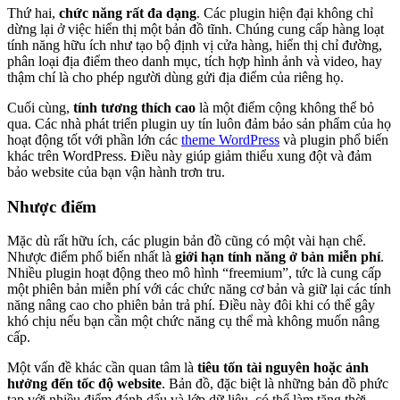
Thứ hai,
chức năng rất đa dạng
. Các plugin hiện đại không chỉ
dừng lại ở việc hiển thị một bản đồ tĩnh. Chúng cung cấp hàng loạt
tính năng hữu ích như tạo bộ định vị cửa hàng, hiển thị chỉ đường,
phân loại địa điểm theo danh mục, tích hợp hình ảnh và video, hay
thậm chí là cho phép người dùng gửi địa điểm của riêng họ.
Cuối cùng,
tính tương thích cao
là một điểm cộng không thể bỏ
qua. Các nhà phát triển plugin uy tín luôn đảm bảo sản phẩm của họ
hoạt động tốt với phần lớn các
theme WordPress
và plugin phổ biến
khác trên WordPress. Điều này giúp giảm thiểu xung đột và đảm
bảo website của bạn vận hành trơn tru.
Nhược điểm
Mặc dù rất hữu ích, các plugin bản đồ cũng có một vài hạn chế.
Nhược điểm phổ biến nhất là
giới hạn tính năng ở bản miễn phí
.
Nhiều plugin hoạt động theo mô hình “freemium”, tức là cung cấp
một phiên bản miễn phí với các chức năng cơ bản và giữ lại các tính
năng nâng cao cho phiên bản trả phí. Điều này đôi khi có thể gây
khó chịu nếu bạn cần một chức năng cụ thể mà không muốn nâng
cấp.
Một vấn đề khác cần quan tâm là
tiêu tốn tài nguyên hoặc ảnh
hưởng đến tốc độ website
. Bản đồ, đặc biệt là những bản đồ phức
tạp với nhiều điểm đánh dấu và lớp dữ liệu, có thể làm tăng thời