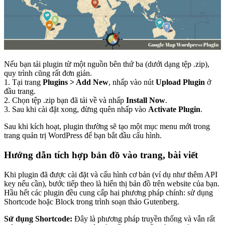
Nếu bạn tải plugin từ một nguồn bên thứ ba (dưới dạng tệp .zip),
quy trình cũng rất đơn giản.
1. Tại trang
Plugins > Add New
, nhấp vào nút
Upload Plugin
ở
đầu trang.
2. Chọn tệp .zip bạn đã tải về và nhấp
Install Now
.
3. Sau khi cài đặt xong, đừng quên nhấp vào
Activate Plugin
.
Sau khi kích hoạt, plugin thường sẽ tạo một mục menu mới trong
trang quản trị WordPress để bạn bắt đầu cấu hình.
Hướng dẫn tích hợp bản đồ vào trang, bài viết
Khi plugin đã được cài đặt và cấu hình cơ bản (ví dụ như thêm API
key nếu cần), bước tiếp theo là hiển thị bản đồ trên website của bạn.
Hầu hết các plugin đều cung cấp hai phương pháp chính: sử dụng
Shortcode hoặc Block trong trình soạn thảo Gutenberg.
Sử dụng Shortcode:
Đây là phương pháp truyền thống và vẫn rất