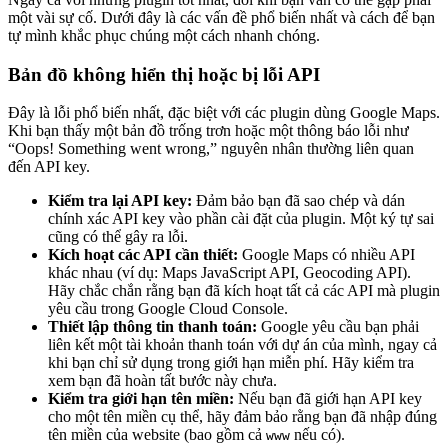
một vài sự cố. Dưới đây là các vấn đề phổ biến nhất và cách để bạn
tự mình khắc phục chúng một cách nhanh chóng.
Bản đồ không hiển thị hoặc bị lỗi API
Đây là lỗi phổ biến nhất, đặc biệt với các plugin dùng Google Maps.
Khi bạn thấy một bản đồ trống trơn hoặc một thông báo lỗi như
“Oops! Something went wrong,” nguyên nhân thường liên quan
đến API key.
Kiểm tra lại API key:
Đảm bảo bạn đã sao chép và dán
chính xác API key vào phần cài đặt của plugin. Một ký tự sai
cũng có thể gây ra lỗi.
Kích hoạt các API cần thiết:
Google Maps có nhiều API
khác nhau (ví dụ: Maps JavaScript API, Geocoding API).
Hãy chắc chắn rằng bạn đã kích hoạt tất cả các API mà plugin
yêu cầu trong Google Cloud Console.
Thiết lập thông tin thanh toán:
Google yêu cầu bạn phải
liên kết một tài khoản thanh toán với dự án của mình, ngay cả
khi bạn chỉ sử dụng trong giới hạn miễn phí. Hãy kiểm tra
xem bạn đã hoàn tất bước này chưa.
Kiểm tra giới hạn tên miền:
Nếu bạn đã giới hạn API key
cho một tên miền cụ thể, hãy đảm bảo rằng bạn đã nhập đúng
tên miền của website (bao gồm cả
nếu có).
www